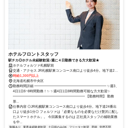
ホテルフロントスタッフ
駅チカ◎ホテル未経験歓迎♪週に４日勤務できる方大歓迎★
ホテルフォルツァ札幌駅前
交通・アクセス JR札幌駅東コンコース南口より徒歩4分。地下道24
番出口より徒歩1分
時給1,300円以上
北海道札幌市中央区
勤務時間詳細 ━━━━━━━━━━━━━━━━━━━━━ ✨週3、
4日1日6~8時間勤務！✨ ✨週4日1日8時間勤務可能な方大歓迎✨
━━━━━━━━━━━━━━━━━━━━━ 【勤務時間】 勤務
形...
仕事内容 ◎JR札幌駅東コンコース南口より徒歩4分。地下道24番出
口より徒歩1分◎ フォルツァは「必要なものを必要なだけ贅沢に配し
たスマートホテル」。 今回募集するのは 正社員スタッフの補助業務
を中...
制服あり
業界未経験者歓迎
土日祝のみOK
フリーター歓迎
早朝
学歴不問