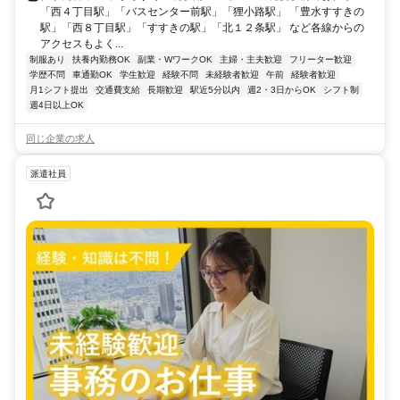
「西４丁目駅」「バスセンター前駅」「狸小路駅」 「豊水すすきの
駅」「西８丁目駅」「すすきの駅」「北１２条駅」 など各線からの
アクセスもよく...
制服あり
扶養内勤務OK
副業・WワークOK
主婦・主夫歓迎
フリーター歓迎
学歴不問
車通勤OK
学生歓迎
経験不問
未経験者歓迎
午前
経験者歓迎
月1シフト提出
交通費支給
長期歓迎
駅近5分以内
週2・3日からOK
シフト制
週4日以上OK
同じ企業の求人
派遣社員