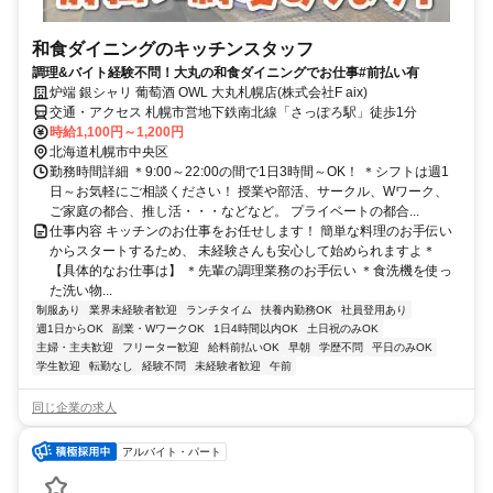
和食ダイニングのキッチンスタッフ
調理&バイト経験不問！大丸の和食ダイニングでお仕事#前払い有
炉端 銀シャリ 葡萄酒 OWL 大丸札幌店(株式会社F aix)
交通・アクセス 札幌市営地下鉄南北線「さっぽろ駅」徒歩1分
時給1,100円～1,200円
北海道札幌市中央区
勤務時間詳細 ＊9:00～22:00の間で1日3時間～OK！ ＊シフトは週1
日～お気軽にご相談ください！ 授業や部活、サークル、Wワーク、
ご家庭の都合、推し活・・・などなど。 プライベートの都合...
仕事内容 キッチンのお仕事をお任せします！ 簡単な料理のお手伝い
からスタートするため、 未経験さんも安心して始められますよ＊
【具体的なお仕事は】 ＊先輩の調理業務のお手伝い ＊食洗機を使っ
た洗い物...
制服あり
業界未経験者歓迎
ランチタイム
扶養内勤務OK
社員登用あり
週1日からOK
副業・WワークOK
1日4時間以内OK
土日祝のみOK
主婦・主夫歓迎
フリーター歓迎
給料前払いOK
早朝
学歴不問
平日のみOK
学生歓迎
転勤なし
経験不問
未経験者歓迎
午前
同じ企業の求人
アルバイト・パート