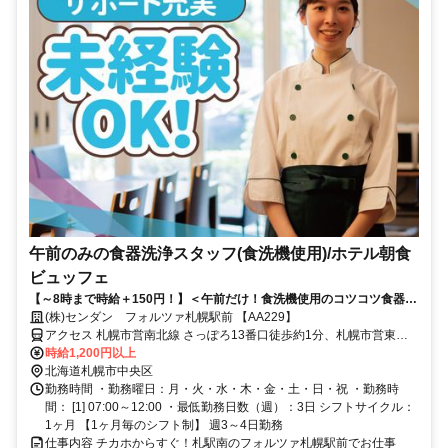
午前のみの食器洗浄スタッフ(食洗機使用)/ホテル朝食
ビュッフェ
【～8時まで時給＋150円！】＜午前だけ！食洗機使用のコツコツ食器洗
浄スタッフ＞午後は自分の時間に◎ムリなく続けやすいお仕事
(株)センダン フォルツァ札幌駅前 【AA229】
アクセス 札幌市営南北線 さっぽろ13番口徒歩約1分、札幌市営東豊
線 さっぽろ13番口徒歩約1分、連絡バス 札幌徒歩約3分 「地下鉄さっ
時給1,200円以上
ぽろ駅」24番出口(エレベーターあり)より徒歩約2分
北海道札幌市中央区
勤務時間 ・勤務曜日：月・火・水・木・金・土・日・祝 ・勤務時
間： [1] 07:00～12:00 ・最低勤務日数（週）：3日 シフトサイクル：
1ヶ月 【1ヶ月毎のシフト制】 週3～4日勤務
仕事内容 チカホからすぐ！札駅南のフォルツァ札幌駅前でお仕事