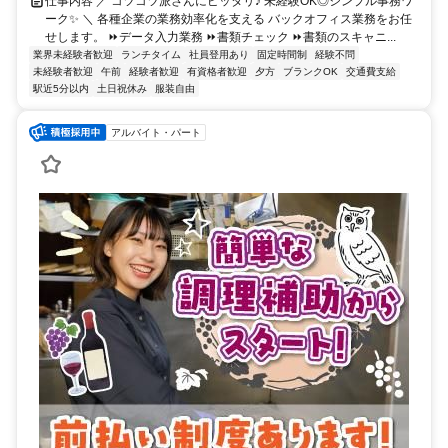
仕事内容 ／ コツコツ派さんにピッタリ♪ 未経験OK◎シンプル事務ワ
ーク✨ ＼ 各種企業の業務効率化を支える バックオフィス業務をお任
せします。 ⏩データ入力業務 ⏩書類チェック ⏩書類のスキャニ...
業界未経験者歓迎
ランチタイム
社員登用あり
固定時間制
経験不問
未経験者歓迎
午前
経験者歓迎
有資格者歓迎
夕方
ブランクOK
交通費支給
駅近5分以内
土日祝休み
服装自由
アルバイト・パート