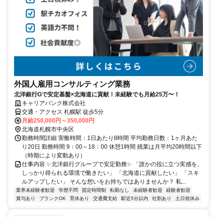
外国人雇用コンサルティング業務
北洋銀行Gで安定基盤×北海道に貢献！未経験でも月給25万〜！
キャリアバンク株式会社
交通・アクセス 札幌駅 徒歩5分
月給250,000円～350,000円
北海道札幌市中央区
勤務時間詳細 実働時間：1日あたり8時間 平均勤務日数：1ヶ月あた
り20日 勤務時間 9：00～18：00 休憩1時間 残業は月平均20時間以下
（時期により変動あり）
仕事内容 ✨北洋銀行グループで安定勤務✨ 「誰かの役に立つ実感を、
しっかり得られる環境で働きたい」 「北海道に貢献したい」 「スキ
ルアップしたい」 そんな想いをお持ちではありませんか？ 私...
業界未経験者歓迎
学歴不問
固定時間制
転勤なし
未経験者歓迎
経験者歓迎
賞与あり
ブランクOK
育休あり
交通費支給
駅近5分以内
社割あり
土日祝休み