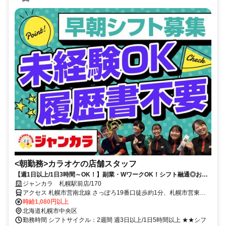
<朝勤務>カラオケの店舗スタッフ
【週1日以上/1日3時間～OK！】副業・WワークOK！シフト融通◎お休
み調整も相談可能★
ジャンカラ 札幌駅前店/170
アクセス 札幌市営南北線 さっぽろ19番口徒歩約1分、札幌市営東豊
線 さっぽろ19番口徒歩約1分、連絡バス 札幌徒歩約2分
時給1,080円以上
北海道札幌市中央区
勤務時間 シフトサイクル：2週間 週3日以上/1日5時間以上 ★★シフ