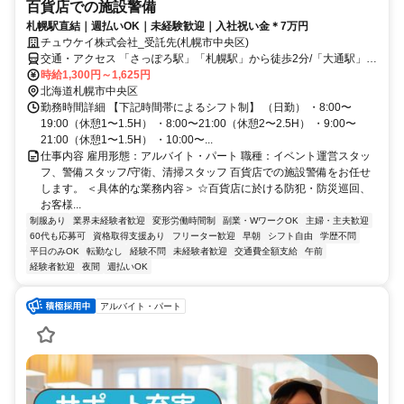
百貨店での施設警備
札幌駅直結｜週払いOK｜未経験歓迎｜入社祝い金＊7万円
チュウケイ株式会社_受託先(札幌市中央区)
交通・アクセス 「さっぽろ駅」「札幌駅」から徒歩2分/「大通駅」か
ら徒歩10分
時給1,300円～1,625円
北海道札幌市中央区
勤務時間詳細 【下記時間帯によるシフト制】 （⽇勤） ・8:00〜
19:00（休憩1〜1.5H） ・8:00〜21:00（休憩2〜2.5H） ・9:00〜
21:00（休憩1〜1.5H） ・10:00〜...
仕事内容 雇用形態：アルバイト・パート 職種：イベント運営スタッ
フ、警備スタッフ/守衛、清掃スタッフ 百貨店での施設警備をお任せ
します。 ＜具体的な業務内容＞ ☆百貨店に於ける防犯・防災巡回、
お客様...
制服あり
業界未経験者歓迎
変形労働時間制
副業・WワークOK
主婦・主夫歓迎
60代も応募可
資格取得支援あり
フリーター歓迎
早朝
シフト自由
学歴不問
平日のみOK
転勤なし
経験不問
未経験者歓迎
交通費全額支給
午前
経験者歓迎
夜間
週払いOK
アルバイト・パート