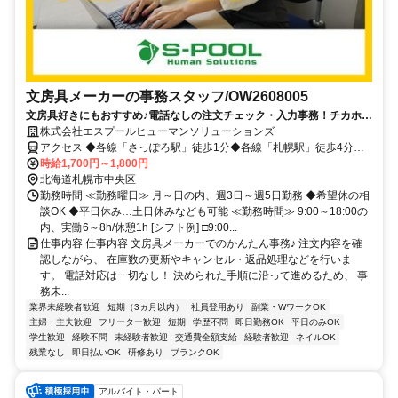
文房具メーカーの事務スタッフ/OW2608005
文房具好きにもおすすめ♪電話なしの注文チェック・入力事務！チカホ直
結◎
株式会社エスプールヒューマンソリューションズ
アクセス ◆各線「さっぽろ駅」徒歩1分◆各線「札幌駅」徒歩4分◆
各線「大通駅」徒歩7分
時給1,700円～1,800円
北海道札幌市中央区
勤務時間 ≪勤務曜日≫ 月～日の内、週3日～週5日勤務 ◆希望休の相
談OK ◆平日休み…土日休みなども可能 ≪勤務時間≫ 9:00～18:00の
内、実働6～8h/休憩1h [シフト例] □9:00...
仕事内容 仕事内容 文房具メーカーでのかんたん事務♪ 注文内容を確
認しながら、 在庫数の更新やキャンセル・返品処理などを行いま
す。 電話対応は一切なし！ 決められた手順に沿って進めるため、 事
務未...
業界未経験者歓迎
短期（3ヵ月以内）
社員登用あり
副業・WワークOK
主婦・主夫歓迎
フリーター歓迎
短期
学歴不問
即日勤務OK
平日のみOK
学生歓迎
経験不問
未経験者歓迎
交通費全額支給
経験者歓迎
ネイルOK
残業なし
即日払いOK
研修あり
ブランクOK
アルバイト・パート