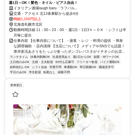
週1日～OK！髪色・ネイル・ピアス自由！
イタリアン酒場laugh baru「ラフバル」
交通・アクセス 北13条東駅から徒歩4分
時給1,100円以上
北海道札幌市北区
勤務時間詳細 11：00～23：00 ・週1日・1日3ｈ～ＯＫ ・シフトは半
月毎に提出
仕事内容 【仕事内容について】 ・接客 ・レジ ・料理の提供 ・簡単
な調理補助 ・店内清掃 【当店について】 メディアやSNSでも話題！
厚岸産活あさりをたっぷり使ったボンゴレパスタがイチオシのお店...
ランチタイム
扶養内勤務OK
社員登用あり
週1日からOK
副業・WワークOK
土日祝のみOK
主婦・主夫歓迎
60代も応募可
フリーター歓迎
バイク通勤OK
給料前払いOK
シフト自由
学歴不問
車通勤OK
即日勤務OK
職場見学可
平日のみOK
学生歓迎
転勤なし
経験不問
業務委託