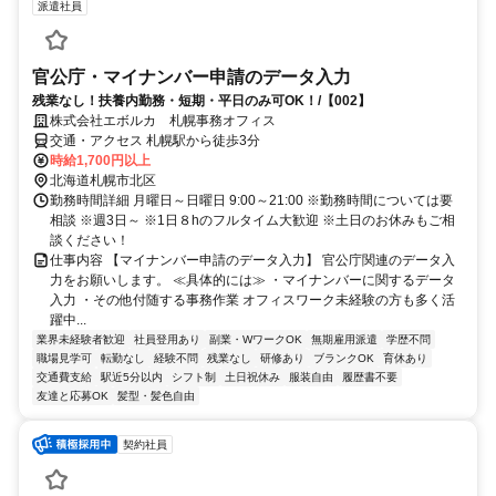
派遣社員
官公庁・マイナンバー申請のデータ入力
残業なし！扶養内勤務・短期・平日のみ可OK！/【002】
株式会社エボルカ 札幌事務オフィス
交通・アクセス 札幌駅から徒歩3分
時給1,700円以上
北海道札幌市北区
勤務時間詳細 月曜日～日曜日 9:00～21:00 ※勤務時間については要
相談 ※週3日～ ※1日８hのフルタイム大歓迎 ※土日のお休みもご相
談ください！
仕事内容 【マイナンバー申請のデータ入力】 官公庁関連のデータ入
力をお願いします。 ≪具体的には≫ ・マイナンバーに関するデータ
入力 ・その他付随する事務作業 オフィスワーク未経験の方も多く活
躍中...
業界未経験者歓迎
社員登用あり
副業・WワークOK
無期雇用派遣
学歴不問
職場見学可
転勤なし
経験不問
残業なし
研修あり
ブランクOK
育休あり
交通費支給
駅近5分以内
シフト制
土日祝休み
服装自由
履歴書不要
友達と応募OK
髪型・髪色自由
契約社員