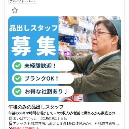
アルバイト・パート
午後のみの品出しスタッフ
午後のスキマ時間を活かして＋αの収入/夕飯前に帰れるから家庭との両
立も◎。
まいばすけっと 北18条東1丁目店
アクセス 札幌市営南北線 北１８条1番口徒歩約7分、札幌市営東豊線
北１３条東2番口徒歩約12分、札幌市営南北線 北２４条3番口徒歩約
時給1,170円以上