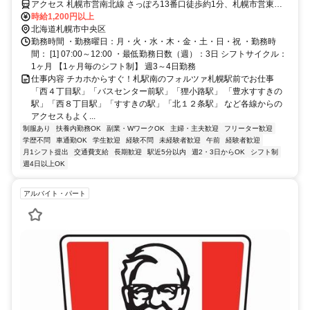
アクセス 札幌市営南北線 さっぽろ13番口徒歩約1分、札幌市営東豊
線 さっぽろ13番口徒歩約1分、連絡バス 札幌徒歩約3分 「地下鉄さっ
時給1,200円以上
ぽろ駅」24番出口(エレベーターあり)より徒歩約2分
北海道札幌市中央区
勤務時間 ・勤務曜日：月・火・水・木・金・土・日・祝 ・勤務時
間： [1] 07:00～12:00 ・最低勤務日数（週）：3日 シフトサイクル：
1ヶ月 【1ヶ月毎のシフト制】 週3～4日勤務
仕事内容 チカホからすぐ！札駅南のフォルツァ札幌駅前でお仕事
「西４丁目駅」「バスセンター前駅」「狸小路駅」 「豊水すすきの
駅」「西８丁目駅」「すすきの駅」「北１２条駅」 など各線からの
アクセスもよく...
制服あり
扶養内勤務OK
副業・WワークOK
主婦・主夫歓迎
フリーター歓迎
学歴不問
車通勤OK
学生歓迎
経験不問
未経験者歓迎
午前
経験者歓迎
月1シフト提出
交通費支給
長期歓迎
駅近5分以内
週2・3日からOK
シフト制
週4日以上OK
アルバイト・パート