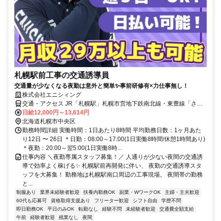
札幌駅前工事の交通誘導員
交通量が少なくなる夜勤は意外と簡単✨事前研修有×力仕事無し！
株式会社エニシィング
交通・アクセス JR「札幌駅」札幌市営地下鉄南北線・東豊線「さっ
ぽろ駅」徒歩1分
日給12,000円～13,614円
北海道札幌市中央区
勤務時間詳細 実働時間：1日あたり8時間 平均勤務日数：1ヶ月あた
り12日 〜 26日 ＊日勤：08:00～17:00(1日実働8時間/休憩1時間あり)
＊夜勤：20:00～翌5:00(1日実働8時...
仕事内容 ＼夜勤専属スタッフ募集！／ 人通りが少ない夜間の交通誘
導で効率よく稼げる✨ 札幌駅前再開発に伴い、 夜勤の交通誘導スタ
ッフを大募集！ 勤務地は札幌駅南口周辺の工事現場。 夜間帯の勤務
と...
制服あり
業界未経験者歓迎
扶養内勤務OK
副業・WワークOK
主婦・主夫歓迎
60代も応募可
資格取得支援あり
フリーター歓迎
シフト自由
学歴不問
即日勤務OK
平日のみOK
転勤なし
経験不問
未経験者歓迎
交通費全額支給
午前
経験者歓迎
残業なし
夜間