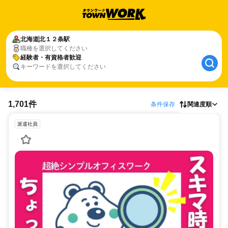
北海道
北１２条駅
職種を選択してください
経験者・有資格者歓迎
キーワードを選択してください
1,701件
条件保存
関連度順
派遣社員