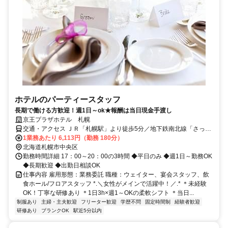
ホテルのパーティースタッフ
長期で働ける方歓迎！週1日～ok★報酬は当日現金手渡し
京王プラザホテル 札幌
交通・アクセス ＪＲ「札幌駅」より徒歩5分／地下鉄南北線「さっぽ
ろ駅」徒歩7分／地下鉄東豊線「さっぽろ駅」徒歩10分
1業務あたり 6,113円（勤務 180分）
北海道札幌市中央区
勤務時間詳細 17：00～20：00の3時間 ◆平日のみ ◆週1日～勤務OK
◆長期歓迎 ◆出勤日相談OK
仕事内容 雇用形態：業務委託 職種：ウェイター、宴会スタッフ、飲
食ホール/フロアスタッフ *.＼女性がメインで活躍中！／.* ＊未経験
OK！丁寧な研修あり ＊1日3h×週1～OKの柔軟シフト ＊当日...
制服あり
主婦・主夫歓迎
フリーター歓迎
学歴不問
固定時間制
経験者歓迎
研修あり
ブランクOK
駅近5分以内