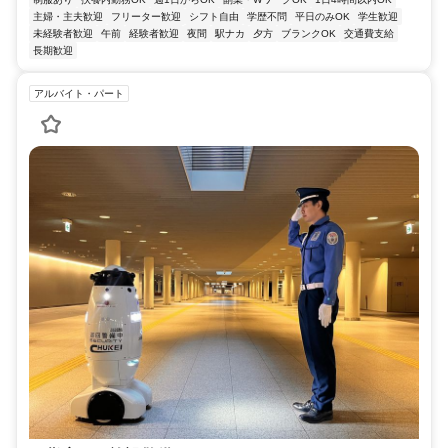
主婦・主夫歓迎
フリーター歓迎
シフト自由
学歴不問
平日のみOK
学生歓迎
未経験者歓迎
午前
経験者歓迎
夜間
駅ナカ
夕方
ブランクOK
交通費支給
長期歓迎
アルバイト・パート