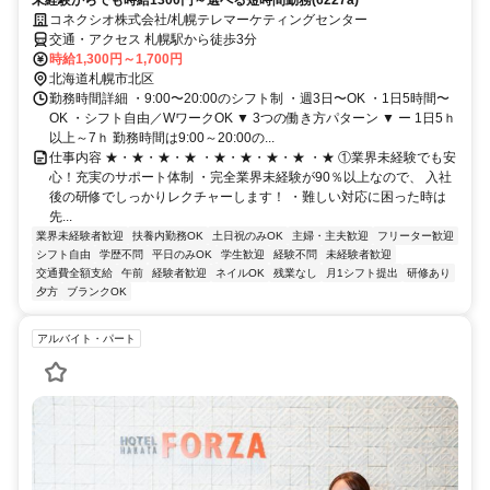
コネクシオ株式会社/札幌テレマーケティングセンター
交通・アクセス 札幌駅から徒歩3分
時給1,300円～1,700円
北海道札幌市北区
勤務時間詳細 ・9:00〜20:00のシフト制 ・週3日〜OK ・1日5時間〜
OK ・シフト自由／WワークOK ▼ 3つの働き方パターン ▼ ー 1日5ｈ
以上～7ｈ 勤務時間は9:00～20:00の...
仕事内容 ★・★・★・★ ・★・★・★・★ ・★ ①業界未経験でも安
心！充実のサポート体制 ・完全業界未経験が90％以上なので、 入社
後の研修でしっかりレクチャーします！ ・難しい対応に困った時は
先...
業界未経験者歓迎
扶養内勤務OK
土日祝のみOK
主婦・主夫歓迎
フリーター歓迎
シフト自由
学歴不問
平日のみOK
学生歓迎
経験不問
未経験者歓迎
交通費全額支給
午前
経験者歓迎
ネイルOK
残業なし
月1シフト提出
研修あり
夕方
ブランクOK
アルバイト・パート