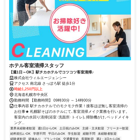
ホテル客室清掃スタッフ
【週1日～OK】駅チカホテルでコツコツ客室清掃♪
株式会社ウィルエージェンシー
アクセス 南北線 さっぽろ駅 徒歩1分
時給1,250円以上
北海道札幌市中央区
勤務時間 【勤務時間】 09時30分 ～ 14時00分
仕事内容 駅チカホテルでのモクモク作業！接客ほぼ無し客室清掃の
お仕事★ 札幌駅そばのホテルにて､客室清掃メイク業務を行います。
客室内の水回り清掃(浴室･洗面所･トイレ)､掃除機がけ､ベッドメイキ
ング...
業界未経験者歓迎
週1日からOK
土日祝のみOK
主婦・主夫歓迎
フリーター歓迎
給料前払いOK
学歴不問
平日のみOK
学生歓迎
経験不問
未経験者歓迎
経験者歓迎
研修あり
ブランクOK
交通費支給
長期歓迎
週2・3日からOK