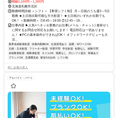
時給1,100円～1,300円
北海道札幌市北区
勤務時間詳細 ＜シフト＞ 【希望シフト制】 月～日祝のうち週3～5日
勤務 ★土日祝出勤可能な方大歓迎！ ★土日祝のいずれか出勤でも
OK！ ＜勤務時間＞ ①8:45～18:00 ②12:45～18:...
仕事内容 ▶人気×ベネッセ業務のお仕事(メール・チャット) 進研ゼミ
に関するお問合せ対応をお願いします！ 電話対応は一切ありませ
ん！ ★PCの基本操作ができればOK！ オフィスワークデビューも大
活...
業界未経験者歓迎
扶養内勤務OK
社員登用あり
副業・WワークOK
主婦・主夫歓迎
フリーター歓迎
学歴不問
学生歓迎
転勤なし
経験不問
未経験者歓迎
経験者歓迎
ネイルOK
残業なし
月1シフト提出
研修あり
ブランクOK
交通費支給
駅近5分以内
シフト制
同じ企業の求人
アルバイト・パート