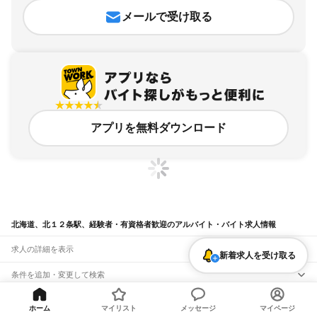
メールで受け取る
アプリを無料ダウンロード
北海道、北１２条駅、経験者・有資格者歓迎のアルバイト・バイト求人情報
求人の詳細を表示
新着求人を受け取る
条件を追加・変更して検索
市区町村を追加・変更
関連キーワード
ホーム
マイリスト
メッセージ
マイページ
完全在宅ワーク 全国
シール貼り 在宅
現在地周辺
ガチャガチャ
犬カフェ
北海道