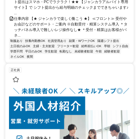
ト提出はスマホ・PCでラクラク！★★ 【ジャンカラアルバイト専用
サイト】で シフト提出から給与明細のチェックまでできちゃいます♪
...
仕事内容 【★ ジャンカラで楽しく働こう ★】 ≪フロント≫ 受付や
お会計などのサポート・ご案内 ※自動受付・精算システム導入 ＊タ
ッチパネル導入で難しいレジ操作なし★ ＊受付・精算はお客様がパ
ネ...
制服あり
扶養内勤務OK
社員登用あり
副業・WワークOK
隔週シフト提出
土日祝のみOK
主婦・主夫歓迎
フリーター歓迎
給料前払いOK
早朝
シフト自由
学歴不問
平日のみOK
学生歓迎
転勤なし
未経験者歓迎
午前
経験者歓迎
ネイルOK
夜間
正社員