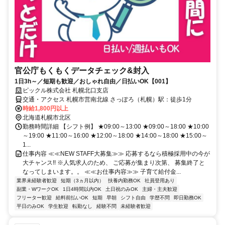
官公庁もくもくデータチェック&封入
1日3h～／短期も歓迎／おしゃれ自由／日払いOK【001】
ピックル株式会社 札幌北口支店
交通・アクセス 札幌市営南北線 さっぽろ（札幌）駅：徒歩1分
時給1,800円以上
北海道札幌市北区
勤務時間詳細 【シフト例】 ★09:00～13:00 ★09:00～18:00 ★10:00
～19:00 ★11:00～16:00 ★12:00～18:00 ★14:00～18:00 ★15:00～
1...
仕事内容 ≪≪NEW STAFF大募集≫≫ 応募するなら積極採用中の今が
大チャンス!! ※人気求人のため、 ご応募が集まり次第、 募集終了と
なってしまいます。。 ≪≪お仕事内容≫≫ 子育て給付金...
業界未経験者歓迎
短期（3ヵ月以内）
扶養内勤務OK
社員登用あり
副業・WワークOK
1日4時間以内OK
土日祝のみOK
主婦・主夫歓迎
フリーター歓迎
給料前払いOK
短期
早朝
シフト自由
学歴不問
即日勤務OK
平日のみOK
学生歓迎
転勤なし
経験不問
未経験者歓迎