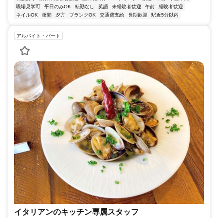
職場見学可
平日のみOK
転勤なし
英語
未経験者歓迎
午前
経験者歓迎
ネイルOK
夜間
夕方
ブランクOK
交通費支給
長期歓迎
駅近5分以内
アルバイト・パート
イタリアンのキッチン専属スタッフ