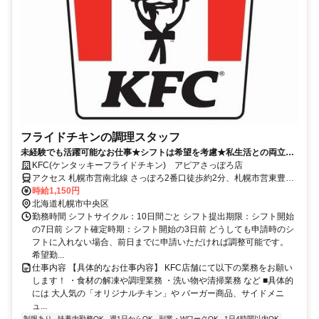
フライドチキンの調理スタッフ
未経験でも活躍可能なお仕事★シフトは希望を考慮★私生活との両立も
◎週1日～勤務OK♪
KFC(ケンタッキーフライドチキン) アピアさっぽろ店
アクセス 札幌市営南北線 さっぽろ2番口徒歩約2分、札幌市営東豊線
さっぽろ2番口徒歩約2分、ＪＲ函館本線 札幌西通り南口徒歩約2分
時給1,150円
さっぽろ駅より徒歩2分
北海道札幌市中央区
勤務時間 シフトサイクル：10日間ごと シフト提出期限：シフト開始
の7日前 シフト確定時期：シフト開始の3日前 どうしても申請時のシ
フトに入れない場合、前日までに申請いただければ調整可能です。
希望勤...
仕事内容 【具体的なお仕事内容】 KFC店舗にて以下の業務をお願い
します！ ・食材の解凍や調理業務 ・洗い物や清掃業務 など ■具体的
には 大人気の「オリジナルチキン」や バーガー商品、サイドメニ
ュ...
制服あり
扶養内勤務OK
週1日からOK
副業・WワークOK
1日4時間以内OK