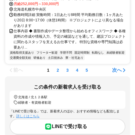
月給252,000円～330,000円
北海道札幌市中央区
勤務時間詳細 実働時間：1日あたり8時間 平均勤務日数：1ヶ月あた
り20日 8:00~17:00（休憩1時間） ※プロジェクトにより異なる場合
があります
仕事内容 ◆ 書類作成やデータ整理から始めるオフィスワーク ◆ 各種
資料の作成や情報入力、予定の確認などを通して、建設プロジェクト
に関わるスタッフを支えるお仕事です。 特別な資格や専門知識は必
要あり...
資格取得支援あり
フリーター歓迎
学歴不問
固定時間制
転勤なし
未経験者歓迎
交通費全額支給
研修あり
土日祝休み
寮・社宅あり
前へ
次へ
1
2
3
4
5
この条件の新着求人を受け取る
北海道 / 北１２条駅
経験者・有資格者歓迎
「LINEで受け取る」では、新着求人のほか、おすすめ情報なども配信しま
す。
詳しくはこちら
LINEで受け取る