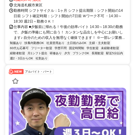
16分
北海道札幌市東区
勤務時間 シフトサイクル：1ヶ月 シフト提出期限：シフト開始の14
日前 シフト確定時期：シフト開始の7日前 Ｗワーク不可 ・14:30～
18:30 週2日～勤務ＯＫ！
仕事内容 ■夕飯前に帰れる！午後の効率バイト 14:30～18:30の勤務
で、夕飯の準備にも間に合う！ カンタンな品出しを中心にお願いし
ます♪ 自分のための収入を無理なく確保できます！ ※一部レジ業務...
制服あり
扶養内勤務OK
社員登用あり
土日祝のみOK
主婦・主夫歓迎
60代も応募可
フリーター歓迎
学歴不問
固定時間制
学生歓迎
未経験者歓迎
経験者歓迎
月1シフト提出
研修あり
夕方
ブランクOK
長期歓迎
駅近5分以内
週2・3日からOK
社割あり
アルバイト・パート