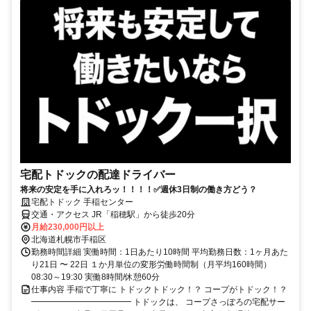
宅配トドックの配達ドライバー
将来の安定を手に入れろッ！！！！✅週休3日制の働き方どう？
宅配トドック 手稲センター
交通・アクセス JR「稲穂駅」から徒歩20分
月給230,000円以上
北海道札幌市手稲区
勤務時間詳細 実働時間：1日あたり10時間 平均勤務日数：1ヶ月あた
り21日 〜 22日 １か月単位の変形労働時間制（月平均160時間）
08:30～19:30 実働8時間/休憩60分
仕事内容 手稲で丁寧に トドックトドック！？ コープがトドック！？
━━━━━━━━━━━━ トドックは、 コープさっぽろの宅配サー