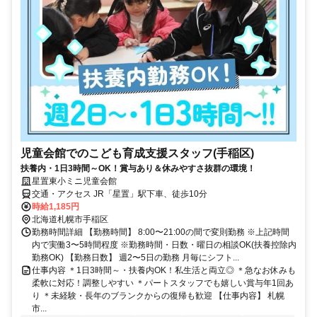
児童会館でのこども育成支援スタッフ(手稲区)
扶養内・1日3時間～OK！賞与あり＆休みやすさ抜群の環境！
星置東小ミニ児童会館
交通・アクセス JR「星置」駅下車、徒歩10分
時給1,185円
北海道札幌市手稲区
勤務時間詳細 【勤務時間】 8:00〜21:00の間で変則勤務 ※上記時間
内で実働3〜5時間程度 ※勤務時間・日数・曜日の相談OK(扶養控除内
勤務OK) 【勤務日数】 週2〜5日の勤務 月毎にシフト...
仕事内容 ＊1日3時間～・扶養内OK！私生活と両立◎ ＊急なお休みも
柔軟に対応！調整しやすい ＊パートスタッフでも嬉しい賞与年1回あ
り ＊未経験・長年のブランクからの復帰も歓迎 【仕事内容】 札幌
市...