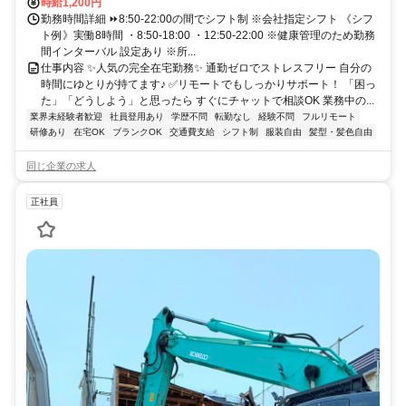
時給1,200円
勤務時間詳細 ⏩8:50-22:00の間でシフト制 ※会社指定シフト 《シフ
ト例》実働8時間 ・8:50-18:00 ・12:50-22:00 ※健康管理のため勤務
間インターバル 設定あり ※所...
仕事内容 ✨人気の完全在宅勤務✨ 通勤ゼロでストレスフリー 自分の
時間にゆとりが持てます♪ ✅リモートでもしっかりサポート！ 「困っ
た」「どうしよう」と思ったら すぐにチャットで相談OK 業務中の...
業界未経験者歓迎
社員登用あり
学歴不問
転勤なし
経験不問
フルリモート
研修あり
在宅OK
ブランクOK
交通費支給
シフト制
服装自由
髪型・髪色自由
同じ企業の求人
正社員