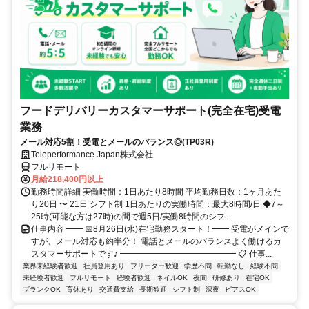
フードデリバリーカスタマーサポート(完全在宅)受電
業務
メール対応5割！受電とメールのバランス◎(TP03R)
Teleperformance Japan株式会社
フルリモート
月給218,400円以上
勤務時間詳細 実働時間：1日あたり8時間 平均勤務日数：1ヶ月あた
り20日 〜 21日 シフト制 1日あたりの実働時間：最大8時間/日 ◆7～
25時(可能な方は27時)の間で週5日/実働8時間のシフ...
仕事内容 ━━ 📅8月26日(水)在宅勤務スタート！━━ 受電がメインで
すが、メール対応も約半分！ 電話とメールのバランスよく働けるカ
スタマーサポートです♪ ━━━━━━━━━━━━━━ 📋 仕事...
業界未経験者歓迎
社員登用あり
フリーター歓迎
学歴不問
転勤なし
経験不問
未経験者歓迎
フルリモート
経験者歓迎
ネイルOK
夜間
研修あり
在宅OK
ブランクOK
育休あり
交通費支給
長期歓迎
シフト制
深夜
ピアスOK