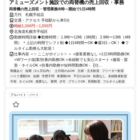
アミューズメント施設での両替機の売上回収・事務
両替機の売上回収・管理業務/8時～開始で1日4時間
万代 札幌手稲店
交通・アクセス 手稲駅から車5分
時給1,300円～1,550円
北海道札幌市手稲区
勤務時間詳細 ◆勤務時間： 1.9時〜12時（3時間） 2.9時〜13時（4時
間） ＊上記の時間でシフト制 ◆1日4時間〜OK ◆週3日～OK！ ◆フ
ルタイム勤務も大歓迎！
仕事内容 ＜✨ ここがポイント✨ ＞ ⭐接客業務なし ⭐1日3時間勤務OK
⭐Wワーク/副業/扶養内勤務OK ⭐未経験でも安心スタート ⭐服装・髪
形・ネイルOK ⭐扶養内勤務や短時間勤務OK - 【仕...
制服あり
短期（3ヵ月以内）
土日祝のみOK
主婦・主夫歓迎
フリーター歓迎
バイク通勤OK
短期
学歴不問
車通勤OK
平日のみOK
転勤なし
未経験者歓迎
午前
ネイルOK
残業なし
夜間
夕方
ブランクOK
長期歓迎
フルタイム歓迎
アルバイト・パート