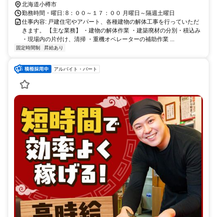
～30分
北海道小樽市
勤務時間・曜日: 8：００～１７：００ 月曜日～隔週土曜日
仕事内容: 戸建住宅やアパート、各種建物の解体工事を行っていただ
きます。 【主な業務】 ・建物の解体作業 ・建築廃材の分別・積込み
・現場内の片付け、清掃 ・重機オペレーターの補助作業 ...
固定時間制
昇給あり
アルバイト・パート