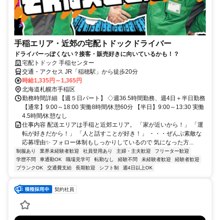
手稲エリア・近郊の宅配トドックドライバー
ドライバーっぽくない？接客・販売好きに向いているかも！？
宅配トドック 手稲センター
交通・アクセス JR「稲穂駅」から徒歩20分
時給1,335円～1,365円
北海道札幌市手稲区
勤務時間詳細 【週５日パート】 ◇週36.5時間勤務、週4日＋半日勤務
【通常】9:00～18:00 実働8時間/休憩60分 【半日】9:00～13:30 実働
4.5時間/休憩なし
仕事内容 配送エリアは手稲と近郊エリア。 「家が近いから！」 「運
転が好きだから！」 「人と話すことが好き！」 ・・・ぜんぶ素敵な
応募理由✨ フォロー体制もしっかりしているので 気になった方...
制服あり
業界未経験者歓迎
社員登用あり
主婦・主夫歓迎
フリーター歓迎
学歴不問
車通勤OK
職場見学可
転勤なし
経験不問
未経験者歓迎
経験者歓迎
ブランクOK
交通費支給
長期歓迎
シフト制
週4日以上OK
契約社員