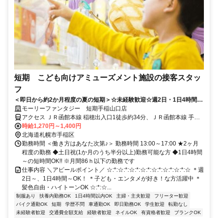
短期 こども向けアミューズメント施設の接客スタッ
フ
＜即日から約2か月程度の夏の短期＞☆未経験歓迎☆週2日・1日4時間～
OK☆髪色自由
モーリーファンタジー 短期手稲山口店
アクセス ＪＲ函館本線 稲穂出入口1徒歩約34分、ＪＲ函館本線 手稲
北口徒歩約35分、ＪＲ函館本線 星置南口徒歩約37分
時給1,270円～1,400円
北海道札幌市手稲区
勤務時間 ＜働き方はあなた次第♪＞ 勤務時間 13:00～17:00 ★2ヶ月
程度の勤務 ◆土日祝(1か月のうち半分以上)勤務可能な方 ◆1日4時間
～の短時間OK!! ※月間86ｈ以下の勤務です
仕事内容 ＼アピールポイント／ ☆:*:☆:*:☆:*:☆:*:☆:*:☆:*:☆:*:☆ ＊週
2日～、1日4時間～OK！ ＊子ども・エンタメが好き！な方活躍中 ＊
髪色自由・ハイトーンOK ☆:*:☆...
制服あり
扶養内勤務OK
1日4時間以内OK
主婦・主夫歓迎
フリーター歓迎
バイク通勤OK
短期
学歴不問
車通勤OK
即日勤務OK
学生歓迎
転勤なし
未経験者歓迎
交通費全額支給
経験者歓迎
ネイルOK
有資格者歓迎
ブランクOK