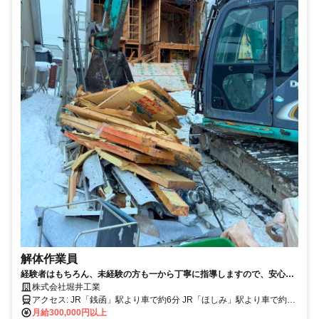
解体作業員
経験者はもちろん、未経験の方も一から丁寧に指導しますので、安心し
て働けます。
株式会社堀井工業
アクセス: JR「銭函」駅より車で約6分 JR「ほしみ」駅より車で約8
分 JR「星置」駅より車で約11分 ※札幌市北区・手稲区より車で約10
月給300,000円以上