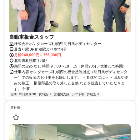
自動車板金スタッフ
株式会社ホンダカーズ札幌西 明日風ボディセンター
最寄り駅 JR稲穂駅より車で4分
月給240,000円～356,000円
北海道札幌市手稲区
期間の定め なし 時間 9：00〜18：15（休憩90分／実働7.75時間）
仕事内容 ホンダカーズ札幌西の板金塗装拠点（明日風ボディセンタ
ー）での板金のお仕事をお願いします。 ＜具体的には＞ ・凹みや歪
みの修正 ・損傷部品の取り外しと交換 などを担当していただきま
す。 仕事...
長期
即日勤務OK
賞与あり
交通費支給
シフト制
昇給あり
正社員