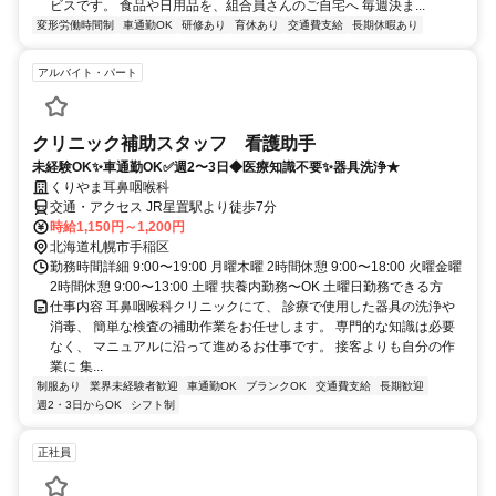
ビスです。 食品や日用品を、組合員さんのご自宅へ 毎週決ま...
変形労働時間制
車通勤OK
研修あり
育休あり
交通費支給
長期休暇あり
アルバイト・パート
クリニック補助スタッフ 看護助手
未経験OK✨車通勤OK✅週2〜3日◆医療知識不要✨器具洗浄★
くりやま耳鼻咽喉科
交通・アクセス JR星置駅より徒歩7分
時給1,150円～1,200円
北海道札幌市手稲区
勤務時間詳細 9:00〜19:00 月曜木曜 2時間休憩 9:00〜18:00 火曜金曜
2時間休憩 9:00〜13:00 土曜 扶養内勤務〜OK 土曜日勤務できる方
仕事内容 耳鼻咽喉科クリニックにて、 診療で使用した器具の洗浄や
消毒、 簡単な検査の補助作業をお任せします。 専門的な知識は必要
なく、 マニュアルに沿って進めるお仕事です。 接客よりも自分の作
業に 集...
制服あり
業界未経験者歓迎
車通勤OK
ブランクOK
交通費支給
長期歓迎
週2・3日からOK
シフト制
正社員