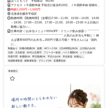
るから、今日も働くのが楽しみだ。
ほっともっと 手稲曙店 66240
アクセス ＪＲ函館本線 手稲北口徒歩約18分、ＪＲ函館本線 稲穂出入
口1徒歩約22分、ＪＲ函館本線 星置南口徒歩約31分 【電車】JR函館
時給1,200円～1,500円
本線「手稲駅」より徒歩15分
北海道札幌市手稲区
勤務時間 【勤務時間】 (全曜日)7:00～11:00、10:00～14:00、14:00
～18:00、17:00～23:00、17:00～21:00、19:00～23:00 ※土日祝の
勤務に協力い...
仕事内容 ◇お弁当メニュー50%OFF・ドリンク飲み放題◇ ￣￣￣￣
￣￣￣￣￣￣￣￣￣￣￣￣￣￣￣￣￣￣ 人気のお弁当も半額に！ 例
えば通常600円のお弁当→300円で購入可能！ 学生さんには「節約
に...
制服あり
扶養内勤務OK
副業・WワークOK
1日4時間以内OK
土日祝のみOK
主婦・主夫歓迎
60代も応募可
フリーター歓迎
バイク通勤OK
シフト自由
学歴不問
車通勤OK
即日勤務OK
平日のみOK
学生歓迎
転勤なし
未経験者歓迎
経験者歓迎
ブランクOK
交通費支給
業務委託