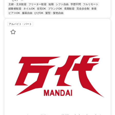
主婦・主夫歓迎
フリーター歓迎
短期
シフト自由
学歴不問
フルリモート
経験者歓迎
ネイルOK
在宅OK
ブランクOK
長期歓迎
完全歩合制
単発
ピアスOK
服装自由
ひげOK
髪型・髪色自由
アルバイト・パート