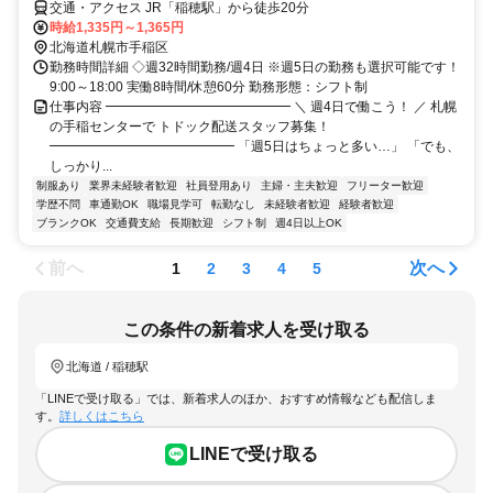
交通・アクセス JR「稲穂駅」から徒歩20分
時給1,335円～1,365円
北海道札幌市手稲区
勤務時間詳細 ◇週32時間勤務/週4日 ※週5日の勤務も選択可能です！
9:00～18:00 実働8時間/休憩60分 勤務形態：シフト制
仕事内容 ━━━━━━━━━━━━━━ ＼ 週4日で働こう！ ／ 札幌
の手稲センターで トドック配送スタッフ募集！
━━━━━━━━━━━━━━ 「週5日はちょっと多い…」 「でも、
しっかり...
制服あり
業界未経験者歓迎
社員登用あり
主婦・主夫歓迎
フリーター歓迎
学歴不問
車通勤OK
職場見学可
転勤なし
未経験者歓迎
経験者歓迎
ブランクOK
交通費支給
長期歓迎
シフト制
週4日以上OK
前へ
次へ
1
2
3
4
5
この条件の新着求人を受け取る
北海道 / 稲穂駅
「LINEで受け取る」では、新着求人のほか、おすすめ情報なども配信しま
す。
詳しくはこちら
LINEで受け取る