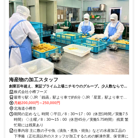
海産物の加工スタッフ
創業百年超え、東証プライム上場ニチモウのグループ。少人数ならでは
の環境
株式会社小樽フーズ
最寄り駅 ◇JR「銭函」駅より車で約6分 ◇JR「星置」駅より車で約
13分 ◇JR「手稲」駅より車で約19分 ※石狩市新港エリアのすぐ隣で
月給200,000円～250,000円
す。 ※札幌市北区・手稲区より車で約12〜35分 ※コストコ石狩倉庫
北海道小樽市
店様から車で約10分
期間の定め なし 時間 ◇平日／8：30〜17：00（休憩1時間／実働7.5
時間） ◇土曜／8：30〜15：00（休憩45分／実働5.75時間） 残業 繁
忙期には残業あり
仕事内容 主に数の子や魚（漬魚・煮魚・焼魚）などの水産加工品の
下準備（正社員以外のスタッフが加工するための解凍作業、保管庫に