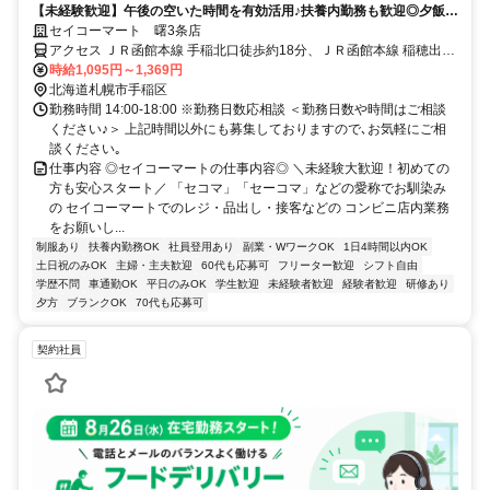
【未経験歓迎】午後の空いた時間を有効活用♪扶養内勤務も歓迎◎夕飯準
備に間に合う時間までもOK☆
セイコーマート 曙3条店
アクセス ＪＲ函館本線 手稲北口徒歩約18分、ＪＲ函館本線 稲穂出入
口1徒歩約22分、ＪＲ函館本線 星置南口徒歩約31分
時給1,095円～1,369円
北海道札幌市手稲区
勤務時間 14:00-18:00 ※勤務日数応相談 ＜勤務日数や時間はご相談
ください♪＞ 上記時間以外にも募集しておりますので､お気軽にご相
談ください｡
仕事内容 ◎セイコーマートの仕事内容◎ ＼未経験大歓迎！初めての
方も安心スタート／ 「セコマ」「セーコマ」などの愛称でお馴染み
の セイコーマートでのレジ・品出し・接客などの コンビニ店内業務
をお願いし...
制服あり
扶養内勤務OK
社員登用あり
副業・WワークOK
1日4時間以内OK
土日祝のみOK
主婦・主夫歓迎
60代も応募可
フリーター歓迎
シフト自由
学歴不問
車通勤OK
平日のみOK
学生歓迎
未経験者歓迎
経験者歓迎
研修あり
夕方
ブランクOK
70代も応募可
契約社員