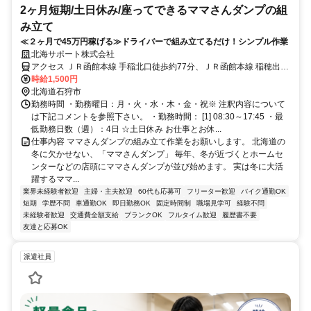
2ヶ月短期/土日休み/座ってできるママさんダンプの組
み立て
≪２ヶ月で45万円稼げる≫ドライバーで組み立てるだけ！シンプル作業
北海サポート株式会社
アクセス ＪＲ函館本線 手稲北口徒歩約77分、ＪＲ函館本線 稲穂出入
口1徒歩約79分、ＪＲ函館本線 星置南口徒歩約80分
時給1,500円
北海道石狩市
勤務時間 ・勤務曜日：月・火・水・木・金・祝※ 注釈内容について
は下記コメントを参照下さい。 ・勤務時間： [1] 08:30～17:45 ・最
低勤務日数（週）：4日 ☆土日休み お仕事とお休...
仕事内容 ママさんダンプの組み立て作業をお願いします。 北海道の
冬に欠かせない、「ママさんダンプ」 毎年、冬が近づくとホームセ
ンターなどの店頭にママさんダンプが並び始めます。 実は冬に大活
躍するママ...
業界未経験者歓迎
主婦・主夫歓迎
60代も応募可
フリーター歓迎
バイク通勤OK
短期
学歴不問
車通勤OK
即日勤務OK
固定時間制
職場見学可
経験不問
未経験者歓迎
交通費全額支給
ブランクOK
フルタイム歓迎
履歴書不要
友達と応募OK
派遣社員