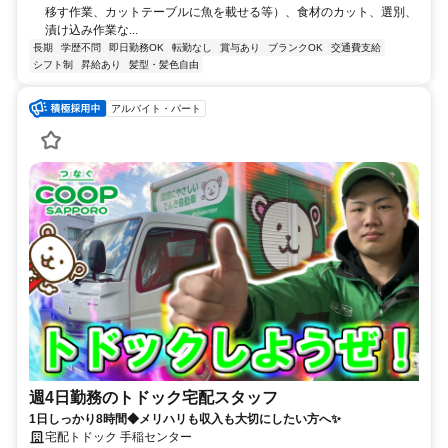
移す作業、カットテーブルに魚を載せる等）、食材のカット、選別、
漬け込み作業な...
長期
学歴不問
即日勤務OK
転勤なし
賞与あり
ブランクOK
交通費支給
シフト制
昇給あり
髪型・髪色自由
アルバイト・パート
週4日勤務のトドック宅配スタッフ
1日しっかり8時間◆メリハリも収入も大切にしたい方へ✨
宅配トドック 手稲センター