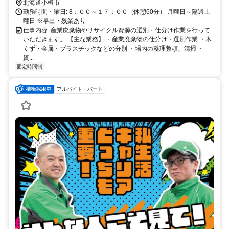
～30分
北海道小樽市
勤務時間・曜日: 8：００～１７：００（休憩60分） 月曜日～隔週土
曜日 ※早出・残業あり
仕事内容: 産業廃棄物やリサイクル資源の選別・仕分け作業を行って
いただきます。 【主な業務】 ・産業廃棄物の仕分け・選別作業 ・木
くず・金属・プラスチックなどの分別 ・場内の整理整頓、清掃 ・
資...
固定時間制
アルバイト・パート