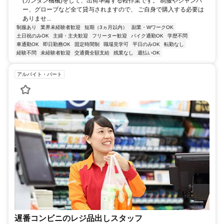
(カンタン機械)をして、出荷準備する軽作業です。 制服やジャンパ
ー、グローブなど全て貸与されますので、 ご自身で購入する必要は
ありませ...
制服あり
業界未経験者歓迎
短期（3ヵ月以内）
副業・WワークOK
土日祝のみOK
主婦・主夫歓迎
フリーター歓迎
バイク通勤OK
学歴不問
車通勤OK
即日勤務OK
固定時間制
職場見学可
平日のみOK
転勤なし
経験不問
未経験者歓迎
交通費全額支給
残業なし
週払いOK
アルバイト・パート
遅番コンビニのレジ品出しスタッフ