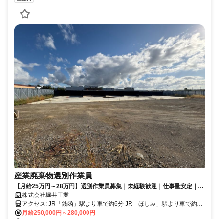
産業廃棄物選別作業員
【月給25万円～28万円】選別作業員募集｜未経験歓迎｜仕事量安定｜昇
給実績あり
株式会社堀井工業
アクセス: JR「銭函」駅より車で約6分 JR「ほしみ」駅より車で約8
分 JR「星置」駅より車で約11分 ※札幌市北区・手稲区より車で約10
月給250,000円～280,000円