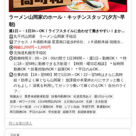
ラーメン山岡家のホール・キッチンスタッフ(夕方~早
朝)
週1日～・1日3h～OK！ライフスタイルに合わせて働きやすい！まかな
いで食費も節約！土日祝のみOK！
丸千代山岡家 ラーメン山岡家 手稲店
アクセス ＪＲ函館本線 星置南口徒歩約6分、ＪＲ函館本線 稲穂出入
口2徒歩約17分、ＪＲ函館本線 ほしみ出入口1徒歩約21分 星置駅より
時給1,200円～1,500円
車で約1分
北海道札幌市手稲区
勤務時間 0：00～24：00の間で 1日3時間～・週1日～勤務OK！ ＊特
に18～翌6時に勤務できる方歓迎！ 【時間・曜日応相談】 ＊短時間
勤務OK ＊扶養控除内OK！副業OK！ ＊平日のみOK...
仕事内容 【18～翌6時】間で1日3h～OK！22～翌5時はさらに高時
給！効率よく稼ぐなら山岡家！ 放課後や本業終わりにサクッと働く
のもよし！ 深夜を利用してガッツリ働いて稼ぐのもOK！ 自分のライ
フ...
制服あり
業界未経験者歓迎
扶養内勤務OK
社員登用あり
週1日からOK
副業・WワークOK
1日4時間以内OK
土日祝のみOK
主婦・主夫歓迎
フリーター歓迎
バイク通勤OK
早朝
シフト自由
学歴不問
車通勤OK
即日勤務OK
平日のみOK
学生歓迎
経験不問
未経験者歓迎
同じ企業の求人
正社員