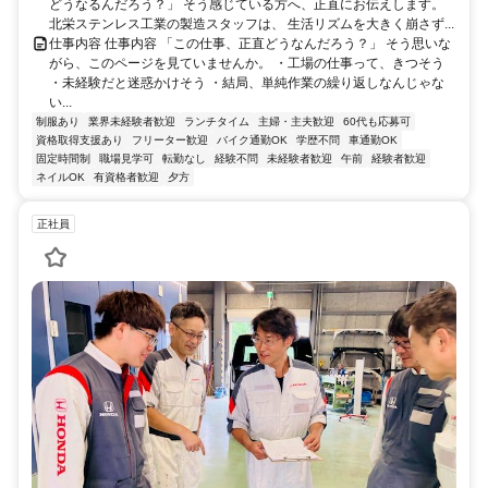
どうなるんだろう？」 そう感じている方へ、正直にお伝えします。
北栄ステンレス工業の製造スタッフは、 生活リズムを大きく崩さず...
仕事内容 仕事内容 「この仕事、正直どうなんだろう？」 そう思いな
がら、このページを見ていませんか。 ・工場の仕事って、きつそう
・未経験だと迷惑かけそう ・結局、単純作業の繰り返しなんじゃな
い...
制服あり
業界未経験者歓迎
ランチタイム
主婦・主夫歓迎
60代も応募可
資格取得支援あり
フリーター歓迎
バイク通勤OK
学歴不問
車通勤OK
固定時間制
職場見学可
転勤なし
経験不問
未経験者歓迎
午前
経験者歓迎
ネイルOK
有資格者歓迎
夕方
正社員