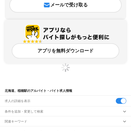
メールで受け取る
アプリを無料ダウンロード
北海道、稲穂駅のアルバイト・バイト求人情報
求人の詳細を表示
条件を追加・変更して検索
市区町村を追加・変更
関連キーワード
完全在宅ワーク 全国
シール貼り 在宅
現在地周辺
ガチャガチャ
犬カフェ
北海道