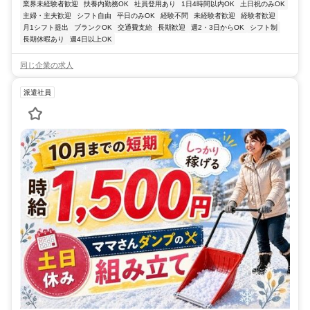
業界未経験者歓迎
扶養内勤務OK
社員登用あり
1日4時間以内OK
土日祝のみOK
主婦・主夫歓迎
シフト自由
平日のみOK
経験不問
未経験者歓迎
経験者歓迎
月1シフト提出
ブランクOK
交通費支給
長期歓迎
週2・3日からOK
シフト制
長期休暇あり
週4日以上OK
同じ企業の求人
派遣社員