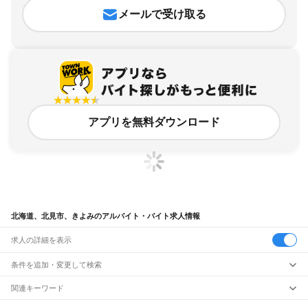
メールで受け取る
アプリを無料ダウンロード
北海道、北見市、きよみのアルバイト・バイト求人情報
求人の詳細を表示
条件を追加・変更して検索
市区町村を追加・変更
関連キーワード
北海道 北見市 セコマ
北海道 北見市 すし
北海道 北見市 ヤマト
北海道