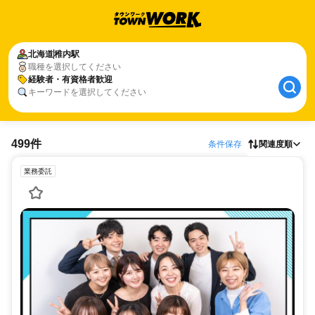
北海道
稚内駅
職種を選択してください
経験者・有資格者歓迎
キーワードを選択してください
499件
条件保存
関連度順
業務委託