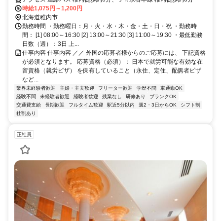
時給1,075円～1,200円
北海道稚内市
勤務時間 ・勤務曜日：月・火・水・木・金・土・日・祝 ・勤務時
間： [1] 08:00～16:30 [2] 13:00～21:30 [3] 11:00～19:30 ・最低勤務
日数（週）：3日 上...
仕事内容 仕事内容 ／／ 外国の応募者様からのご応募には、 下記資格
が必須となります。 応募資格（必須）： 日本で就労可能な有効な在
留資格（就労ビザ） を保有していること（永住、定住、配偶者ビザ
など...
業界未経験者歓迎
主婦・主夫歓迎
フリーター歓迎
学歴不問
車通勤OK
経験不問
未経験者歓迎
経験者歓迎
残業なし
研修あり
ブランクOK
交通費支給
長期歓迎
フルタイム歓迎
駅近5分以内
週2・3日からOK
シフト制
社割あり
正社員