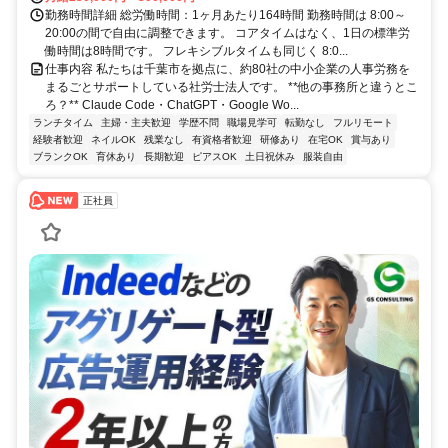
勤務時間詳細 総労働時間：1ヶ月あたり164時間 勤務時間は 8:00～
20:00の間で自由に調整できます。 コアタイムはなく、1日の標準労
働時間は8時間です。 フレキシブルタイムも同じく 8:0...
仕事内容 私たちは千葉市を拠点に、約80社の中小企業の人事労務を
まるごとサポートしている社労士法人です。 **他の事務所と違うとこ
ろ？** Claude Code・ChatGPT・Google Wo...
ランチタイム
主婦・主夫歓迎
学歴不問
職場見学可
転勤なし
フルリモート
経験者歓迎
ネイルOK
残業なし
有資格者歓迎
研修あり
在宅OK
賞与あり
ブランクOK
育休あり
長期歓迎
ピアスOK
土日祝休み
服装自由
正社員