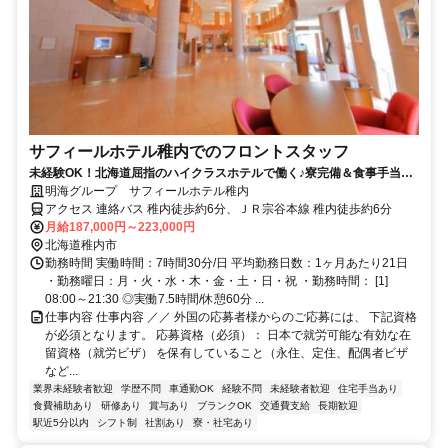
サフィールホテル稚内でのフロントスタッフ
未経験OK！北海道屈指のハイクラスホテルで働く♪寮完備＆食事手当あ
り！
明海グループ サフィールホテル稚内
アクセス 連絡バス 稚内徒歩約6分、ＪＲ宗谷本線 稚内徒歩約6分
月給187,000円～223,000円
北海道稚内市
勤務時間 実働時間：7時間30分/日 平均勤務日数：1ヶ月あたり21日
・勤務曜日：月・火・水・木・金・土・日・祝 ・勤務時間： [1]
08:00～21:30 ◎実働7.5時間/休憩60分 ...
仕事内容 仕事内容 ／／ 外国の応募者様からのご応募には、 下記資格
が必須となります。 応募資格（必須）： 日本で就労可能な有効な在
留資格（就労ビザ） を保有していること（永住、定住、配偶者ビザ
など...
業界未経験者歓迎
学歴不問
車通勤OK
経験不問
未経験者歓迎
住宅手当あり
食費補助あり
研修あり
賞与あり
ブランクOK
交通費支給
長期歓迎
駅近5分以内
シフト制
社割あり
寮・社宅あり