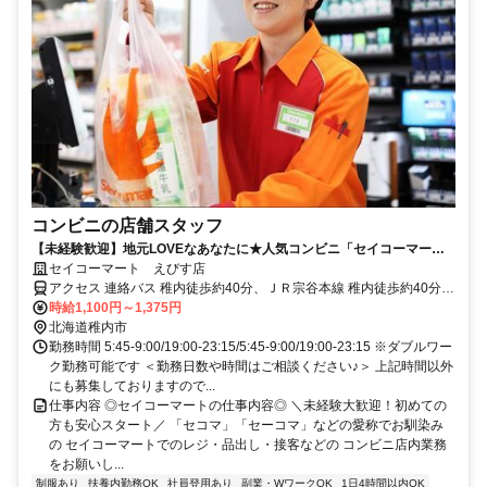
コンビニの店舗スタッフ
【未経験歓迎】地元LOVEなあなたに★人気コンビニ「セイコーマー
ト」であったか接客始めませんか♪
セイコーマート えびす店
アクセス 連絡バス 稚内徒歩約40分、ＪＲ宗谷本線 稚内徒歩約40分、
ＪＲ宗谷本線 南稚内徒歩約67分
時給1,100円～1,375円
北海道稚内市
勤務時間 5:45-9:00/19:00-23:15/5:45-9:00/19:00-23:15 ※ダブルワー
ク勤務可能です ＜勤務日数や時間はご相談ください♪＞ 上記時間以外
にも募集しておりますので...
仕事内容 ◎セイコーマートの仕事内容◎ ＼未経験大歓迎！初めての
方も安心スタート／ 「セコマ」「セーコマ」などの愛称でお馴染み
の セイコーマートでのレジ・品出し・接客などの コンビニ店内業務
をお願いし...
制服あり
扶養内勤務OK
社員登用あり
副業・WワークOK
1日4時間以内OK