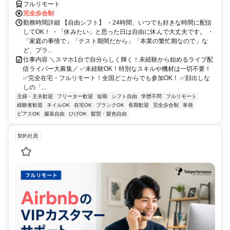
フルリモート
完全歩合制
勤務時間詳細 【自由シフト】 ・24時間、いつでも好きな時間に配信
してOK！ ・「休みたい」と思った日は自由に休んで大丈夫です。 ・
「家庭の事情で」「テスト期間だから」「本業の繁忙期なので」な
ど、プラ...
仕事内容 ＼スマホ1台で自分らしく輝く！未経験から始めるライブ配
信ライバー大募集／ ✅未経験OK！特別なスキルや機材は一切不要！
✅完全在宅・フルリモート！全国どこからでも参加OK！ ✅顔出しな
しの「...
主婦・主夫歓迎
フリーター歓迎
短期
シフト自由
学歴不問
フルリモート
経験者歓迎
ネイルOK
在宅OK
ブランクOK
長期歓迎
完全歩合制
単発
ピアスOK
服装自由
ひげOK
髪型・髪色自由
契約社員