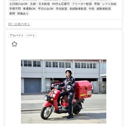
土日祝のみOK
主婦・主夫歓迎
60代も応募可
フリーター歓迎
早朝
シフト自由
学歴不問
車通勤OK
平日のみOK
学生歓迎
未経験者歓迎
午前
経験者歓迎
夜間
研修あり
同じ企業の求人
アルバイト・パート