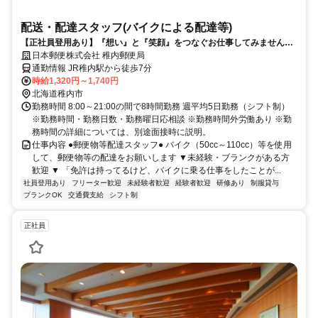
配送・配達スタッフ(バイクによる配達等)
【正社員登用あり】『想い』と『笑顔』をつなぐお仕事してみません
か？
日本郵便株式会社 稚内郵便局
通勤情報 JR稚内駅から徒歩7分
時給1,320円～1,740円
北海道稚内市
勤務時間 8:00～21:00の間で8時間勤務 週平均5日勤務（シフト制）
※勤務時間・勤務日数・勤務曜日応相談 ※勤務時間外労働あり ※勤
務時間の詳細については、別途面接時に説明。
仕事内容 ●郵便物等配達スタッフ● バイク（50cc～110cc）等を使用
して、郵便物等の配達をお願いします ▼未経験・ブランクがある方
歓迎 ▼ 「免許は持ってるけど、バイクに乗る仕事をしたことが...
社員登用あり
フリーター歓迎
未経験者歓迎
経験者歓迎
研修あり
制服貸与
ブランクOK
交通費支給
シフト制
正社員