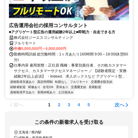
広告運用会社の採用コンサルタント
■アグリゲート型広告の運用経験2年以上■即戦力・自走できる方
株式会社ジーエスコンサルティング
フルリモート
年俸5,000,000円～6,000,000円
勤務時間詳細 総労働時間：1ヶ月あたり160時間 9:00～18:00(休憩60
分)
仕事内容 雇用形態：正社員 職種：事業別責任者、その他カスタマー
サクセス、カスタマーサクセスマネージャー ／ 【経験者限定・実務
経験2年以上必須】 ・Indeed、求人ボックスなど アグリゲート型...
資格取得支援あり
固定時間制
転勤なし
フルリモート
交通費全額支給
経験者歓迎
研修あり
在宅OK
育休あり
交通費支給
長期歓迎
資格取得手当あり
長期休暇あり
土日祝休み
前へ
次へ
1
2
3
4
5
この条件の新着求人を受け取る
北海道 / 稚内駅
経験者・有資格者歓迎