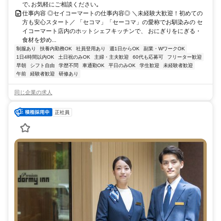
で､お気軽にご相談ください｡
仕事内容 ◎セイコーマートの仕事内容◎ ＼未経験大歓迎！初めての
方も安心スタート／ 「セコマ」「セーコマ」の愛称でお馴染みの セ
イコーマート店内のホットシェフキッチンで、 おにぎりをにぎる・
食材を炒め...
制服あり
扶養内勤務OK
社員登用あり
週1日からOK
副業・WワークOK
1日4時間以内OK
土日祝のみOK
主婦・主夫歓迎
60代も応募可
フリーター歓迎
早朝
シフト自由
学歴不問
車通勤OK
平日のみOK
学生歓迎
未経験者歓迎
午前
経験者歓迎
研修あり
同じ企業の求人
正社員