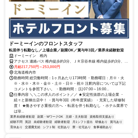
ドーミーインのフロントスタッフ
転居伴う転勤なし／上場企業／副業OK／賞与年3回／業界未経験歓迎
ドーミーイン 稚内
アクセス 連絡バス 稚内徒歩約3分、ＪＲ宗谷本線 稚内徒歩約3分、Ｊ
Ｒ宗谷本線 南稚内徒歩約31分
月給217,750円～253,000円
北海道稚内市
勤務時間 総労働時間：1ヶ月あたり173時間 ・勤務曜日：月※・火
※・水※・木※・金※・土※・日※・祝※ 注釈内容については下記
コメントを参照下さい。 ・勤務時間： [1] 07:00～16:00...
仕事内容 ＼＼この求人のポイント／／ ★安定性抜群の上場企業 ・
続々と新棟出店中！ ・賞与年3回（昨年度実績） ・充実した研修制
度！ ★働きやすさ重視の方へ ・転居を伴う転勤なし ・ホテル業界で
は珍...
業界未経験者歓迎
副業・WワークOK
主婦・主夫歓迎
資格取得支援あり
経験不問
英語
未経験者歓迎
経験者歓迎
月1シフト提出
研修あり
賞与あり
育休あり
交通費支給
シフト制
社割あり
寮・社宅あり
食事補助あり