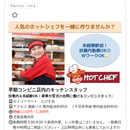
アルバイト・パート
早朝コンビニ店内のキッチンスタッフ
扶養内＆未経験OK！家事や育児の合間に働けるコンビニスタッフ♪
セイコーマート えびす店
アクセス 連絡バス 稚内徒歩約40分、ＪＲ宗谷本線 稚内徒歩約40分、
ＪＲ宗谷本線 南稚内徒歩約67分
時給1,110円～1,388円
北海道稚内市
勤務時間 5:00-8:00 ※厨房作業。レジ作業はございません。 ＜勤務日
数や時間はご相談ください♪＞ 上記時間以外にも募集しておりますの