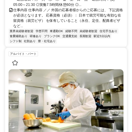
05:00～21:30 ◎実働7.5時間/休憩60分 ◎...
仕事内容 仕事内容 ／／ 外国の応募者様からのご応募には、 下記資格
が必須となります。 応募資格（必須）： 日本で就労可能な有効な在
留資格（就労ビザ） を保有していること（永住、定住、配偶者ビザ
など...
業界未経験者歓迎
学歴不問
車通勤OK
経験不問
未経験者歓迎
住宅手当あり
食費補助あり
研修あり
ブランクOK
交通費支給
長期歓迎
駅近5分以内
シフト制
社割あり
寮・社宅あり
アルバイト・パート