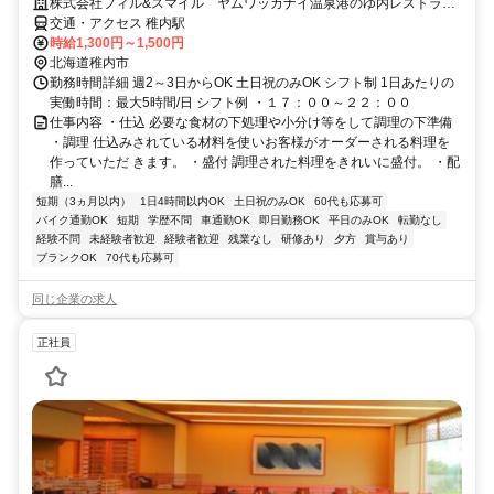
株式会社フィル&スマイル ヤムワッカナイ温泉港のゆ内レストラン
なごみ
交通・アクセス 稚内駅
時給1,300円～1,500円
北海道稚内市
勤務時間詳細 週2～3日からOK 土日祝のみOK シフト制 1日あたりの
実働時間：最大5時間/日 シフト例 ・１７：００～２２：００
仕事内容 ・仕込 必要な食材の下処理や小分け等をして調理の下準備
・調理 仕込みされている材料を使いお客様がオーダーされる料理を
作っていただ きます。 ・盛付 調理された料理をきれいに盛付。 ・配
膳...
短期（3ヵ月以内）
1日4時間以内OK
土日祝のみOK
60代も応募可
バイク通勤OK
短期
学歴不問
車通勤OK
即日勤務OK
平日のみOK
転勤なし
経験不問
未経験者歓迎
経験者歓迎
残業なし
研修あり
夕方
賞与あり
ブランクOK
70代も応募可
同じ企業の求人
正社員