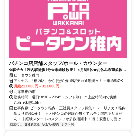
パチンコ店店舗スタッフ/ホール・カウンター
☆駅チカ！稚内駅徒歩1分☆未経験歓迎！＜月8日休★お休み希望柔軟対
応＞残業ほぼ無し！私生活との両立◎
ピータウン稚内
アクセス: 「稚内駅」から徒歩1分 ※駅チカ通勤楽々！ ※車通勤OK
月給213,000円～313,000円
北海道稚内市
勤務時間・曜日: 8:30～23:45（シフト制） ＊上記時間内で実働
7.5h（休憩1.5h）
仕事内容: ピータウン稚内 正社員スタッフ募集！ ＜ 駅チカ！稚内
駅より徒歩1分！ ＞ パチンコの経験が無くても全く問題ありませ
ん！ 未経験スタートのスタッフが多数活躍中！ 長く安定して働け...
残業なし
交通費支給
駅近5分以内
シフト制