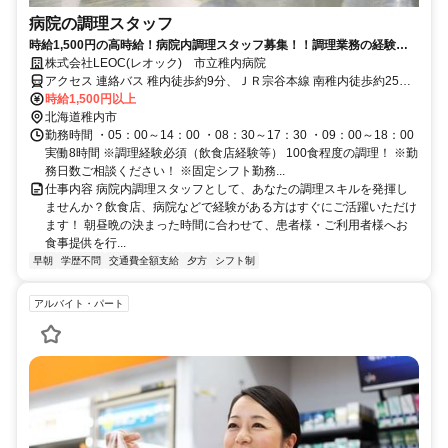
病院の調理スタッフ
時給1,500円の高時給！病院内調理スタッフ募集！！調理業務の経験が
あれば無資格でもOK！
株式会社LEOC(レオック) 市立稚内病院
アクセス 連絡バス 稚内徒歩約9分、ＪＲ宗谷本線 南稚内徒歩約25分
JR宗谷本線「稚内駅」から徒歩約10分
時給1,500円以上
北海道稚内市
勤務時間 ・05：00～14：00 ・08：30～17：30 ・09：00～18：00
実働8時間 ※調理経験必須（飲食店経験等） 100食程度の調理！ ※勤
務日数ご相談ください！ ※固定シフト勤務...
仕事内容 病院内調理スタッフとして、あなたの調理スキルを発揮し
ませんか？飲食店、病院などで経験がある方はすぐにご活躍いただけ
ます！ 朝昼晩の決まった時間に合わせて、患者様・ご利用者様へお
食事提供を行...
早朝
学歴不問
交通費全額支給
夕方
シフト制
アルバイト・パート