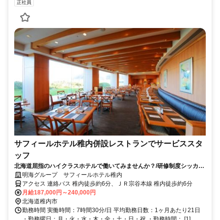
正社員
サフィールホテル稚内併設レストランでサービススタ
ッフ
北海道屈指のハイクラスホテルで働いてみませんか？/研修制度シッカリ
◎残業少なめ◎昇給・賞与あり◎
明海グループ サフィールホテル稚内
アクセス 連絡バス 稚内徒歩約6分、ＪＲ宗谷本線 稚内徒歩約6分
月給187,000円～240,000円
北海道稚内市
勤務時間 実働時間：7時間30分/日 平均勤務日数：1ヶ月あたり21日
・勤務曜日：月・火・水・木・金・土・日・祝 ・勤務時間： [1]