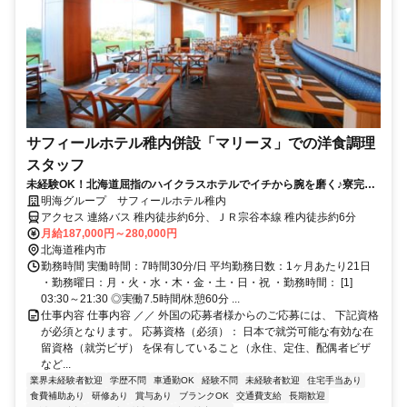
サフィールホテル稚内併設「マリーヌ」での洋食調理
スタッフ
未経験OK！北海道屈指のハイクラスホテルでイチから腕を磨く♪寮完備
＆食事手当あり！
明海グループ サフィールホテル稚内
アクセス 連絡バス 稚内徒歩約6分、ＪＲ宗谷本線 稚内徒歩約6分
月給187,000円～280,000円
北海道稚内市
勤務時間 実働時間：7時間30分/日 平均勤務日数：1ヶ月あたり21日
・勤務曜日：月・火・水・木・金・土・日・祝 ・勤務時間： [1]
03:30～21:30 ◎実働7.5時間/休憩60分 ...
仕事内容 仕事内容 ／／ 外国の応募者様からのご応募には、 下記資格
が必須となります。 応募資格（必須）： 日本で就労可能な有効な在
留資格（就労ビザ） を保有していること（永住、定住、配偶者ビザ
など...
業界未経験者歓迎
学歴不問
車通勤OK
経験不問
未経験者歓迎
住宅手当あり
食費補助あり
研修あり
賞与あり
ブランクOK
交通費支給
長期歓迎