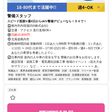
警備スタッフ
スピード面接✨週4日からok✨警備デビューならＩＳＡで！
稚内市内現場(ISA株式会社)
交通・アクセス 直行直帰OK⭐
日給10,800円
北海道稚内市
勤務時間詳細 実働時間：1日あたり8時間 平均勤務日数：1ヶ月あた
り12日 〜 24日 (1)8:00～17:00 (2)21:00～翌6:00 ✅週4～6日でOK ✅
あなたの希望を考慮した上でシ...
仕事内容 道内の人や車の安全を守る 警備のお仕事をお任せします。
建設現場・道路工事・電気通信設備工事 地域のイベント（花火大会
やマラソン） など… ＝＝＝＝＝＝＝＝＝＝＝＝＝＝＝＝＝＝ あ...
制服あり
業界未経験者歓迎
変形労働時間制
主婦・主夫歓迎
フリーター歓迎
早朝
学歴不問
平日のみOK
経験不問
未経験者歓迎
交通費全額支給
午前
経験者歓迎
夜間
週払いOK
即日払いOK
夕方
ブランクOK
長期歓迎
深夜
正社員