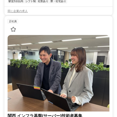
駅近5分以内
シフト制
社割あり
寮・社宅あり
同じ企業の求人
正社員
関西 インフラ基盤(サーバー)技術者募集