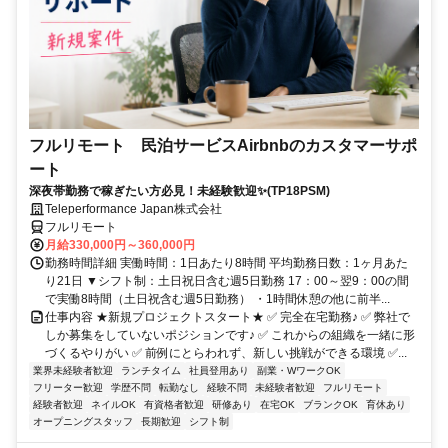
フルリモート 民泊サービスAirbnbのカスタマーサポ
ート
深夜帯勤務で稼ぎたい方必見！未経験歓迎✨(TP18PSM)
Teleperformance Japan株式会社
フルリモート
月給330,000円～360,000円
勤務時間詳細 実働時間：1日あたり8時間 平均勤務日数：1ヶ月あた
り21日 ▼シフト制：土日祝日含む週5日勤務 17：00～翌9：00の間
で実働8時間（土日祝含む週5日勤務） ・1時間休憩の他に前半...
仕事内容 ★新規プロジェクトスタート★ ✅ 完全在宅勤務♪ ✅ 弊社で
しか募集をしていないポジションです♪ ✅ これからの組織を一緒に形
づくるやりがい ✅ 前例にとらわれず、新しい挑戦ができる環境 ✅...
業界未経験者歓迎
ランチタイム
社員登用あり
副業・WワークOK
フリーター歓迎
学歴不問
転勤なし
経験不問
未経験者歓迎
フルリモート
経験者歓迎
ネイルOK
有資格者歓迎
研修あり
在宅OK
ブランクOK
育休あり
オープニングスタッフ
長期歓迎
シフト制