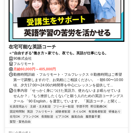
在宅可能な英語コーチ
＜“自由すぎる”働き方＞家でも、夜でも。英語が仕事になる。
90株式会社
フルリモート
月給60,000円～405,000円
勤務時間詳細 ・フルリモート・フルフレックス ※勤務時間はご希望
第一で調整しますので、お気軽にご相談ください。 ・朝6:00〜10:00
頃、夕方17:00〜24:00の時間帯を中心にレッスンを提供して...
仕事内容 「せっかく身につけた英語力、使わないまま眠らせていま
せんか？」 “もう挫折したくない”と願う人のための英語コーチングス
クール 「90 English」を運営しています。 「英語コーチ」と聞く...
社員登用あり
主婦・主夫歓迎
フリーター歓迎
学歴不問
即日勤務OK
固定時間制
英語
フルリモート
経験者歓迎
ネイルOK
有資格者歓迎
研修あり
在宅OK
ブランクOK
長期歓迎
ピアスOK
服装自由
履歴書不要
髪型・髪色自由
同じ企業の求人