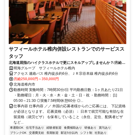
サフィールホテル稚内併設レストランでのサービスス
タッフ
北海道屈指のハイクラスホテルで更にスキルアップしませんか？/月給25
万円～◎昇給・賞与あり◎
明海グループ サフィールホテル稚内
アクセス 連絡バス 稚内徒歩約6分、ＪＲ宗谷本線 稚内徒歩約6分
月給250,000円～350,000円
北海道稚内市
勤務時間 実働時間：7時間30分/日 平均勤務日数：1ヶ月あたり21日
・勤務曜日：月・火・水・木・金・土・日・祝 ・勤務時間： [1]
05:00～21:30 ◎実働7.5時間/休憩60分 ◎...
仕事内容 仕事内容 ／／ 外国の応募者様からのご応募には、 下記資格
が必須となります。 応募資格（必須）： 日本で就労可能な有効な在
留資格（就労ビザ） を保有していること（永住、定住、配偶者ビザ
など...
車通勤OK
住宅手当あり
経験者歓迎
食費補助あり
研修あり
賞与あり
ブランクOK
交通費支給
長期歓迎
駅近5分以内
シフト制
社割あり