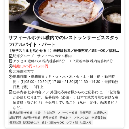
サフィールホテル稚内でのレストランサービススタッ
フ/アルバイト・パート
【語学スキルを活かせる！】未経験歓迎／研修充実／週3～OK／福利厚
生充実
明海グループ サフィールホテル稚内
アクセス 連絡バス 稚内徒歩約6分、ＪＲ宗谷本線 稚内徒歩約6分
時給1,075円～1,200円
北海道稚内市
勤務時間 ・勤務曜日：月・火・水・木・金・土・日・祝 ・勤務時
間： [1] 05:00～10:30 [2] 17:00～21:30 [3] 11:30～14:30 ・最低勤務
日数（週）：3日 上...
仕事内容 仕事内容 ／／ 外国の応募者様からのご応募には、 下記資格
が必須となります。 応募資格（必須）： 日本で就労可能な有効な在
留資格（就労ビザ） を保有していること（永住、定住、配偶者ビザ
など...
業界未経験者歓迎
主婦・主夫歓迎
フリーター歓迎
学歴不問
車通勤OK
経験不問
未経験者歓迎
経験者歓迎
研修あり
ブランクOK
交通費支給
長期歓迎
駅近5分以内
週2・3日からOK
シフト制
社割あり