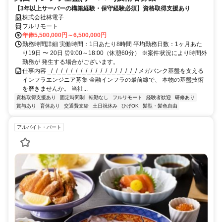
【3年以上サーバーの構築経験・保守経験必須】資格取得支援あり
株式会社林電子
フルリモート
年俸5,500,000円～6,500,000円
勤務時間詳細 実働時間：1日あたり8時間 平均勤務日数：1ヶ月あた
り19日 〜 20日 ⏰9:00～18:00（休憩60分） ※案件状況により時間外
勤務が 発生する場合がございます。
仕事内容 _/_/_/_/_/_/_/_/_/_/_/_/_/_/_/_/_/_/ メガバンク基盤を支える
インフラエンジニア募集 金融インフラの最前線で、 本物の基盤技術
を磨きませんか。 当社...
資格取得支援あり
固定時間制
転勤なし
フルリモート
経験者歓迎
研修あり
賞与あり
育休あり
交通費支給
土日祝休み
ひげOK
髪型・髪色自由
アルバイト・パート