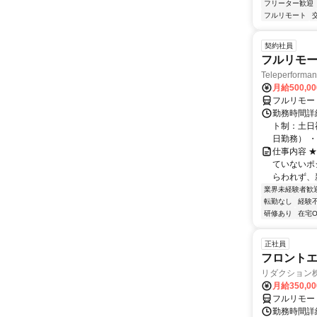
フリーター歓迎
フルリモート
契約社員
フルリモー
Teleperform
月給500,0
フルリモー
勤務時間詳
ト制：土日
日勤務） ・
仕事内容 
ていないポ
らわれず、新
業界未経験者歓
転勤なし
経験
研修あり
在宅O
正社員
フロントエ
リダクション
月給350,00
フルリモー
勤務時間詳細