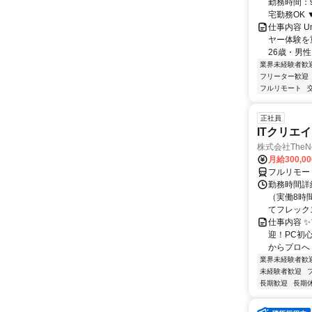
勤務時間：9
宅勤務OK ▼
仕事内容 U
ヤー体験を
26歳・男性
業界未経験者歓
フリーター歓迎
フルリモート
正社員
ITクリエ
株式会社TheNe
月給300,0
フルリモー
勤務時間詳細
（実働8時
てフレック
仕事内容 
迎！PC初
からプロへ
業界未経験者歓
未経験者歓迎
長期歓迎
長期