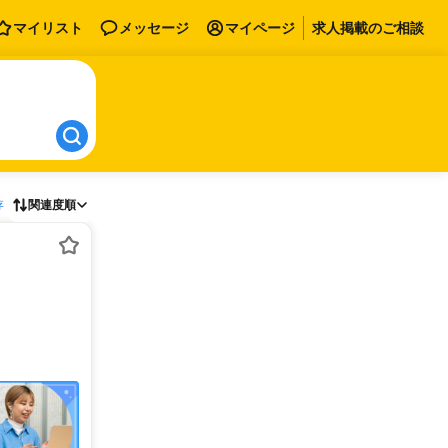
マイリスト
メッセージ
マイページ
求人掲載のご相談
存
関連度順