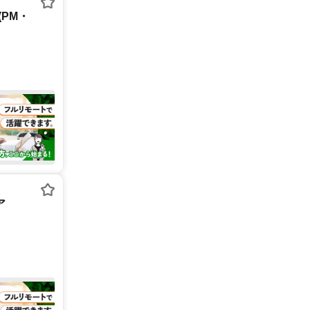
PM・
ア