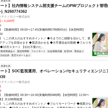
派遣社員
ート】社内情報システム部支援チームのPM/プロジェクト管理(
_N260774362
ステクノロジー株式会社
円～3,100円
ト
 【勤務時間】09:00〜17:45(実働時間07時間45分) 【休憩時間】
00
】 ＼この求人のおすすめポイント／ ◆今までのご経験を活かして、更
アアップを目指せます ◆英語活かせる ◆大手通信会社勤務 ◆フルリモ
◆10月スタート 【出社不要のた...
休取得実績あり
固定時間制
フルリモート
社会保険完備
在宅OK
育休あり
近5分以内
育児サポートあり
派遣社員
ート】SOC監視運用、オペレーション/セキュリティエンジニ
039
ステクノロジー株式会社
円
ト
 【勤務時間】09:30〜18:30(実働時間08時間) 【休憩時間】12:00〜
【残業】月10時間程度
】 ＼この求人のおすすめポイント／ ◆フルリモートワーク ◆残業少な