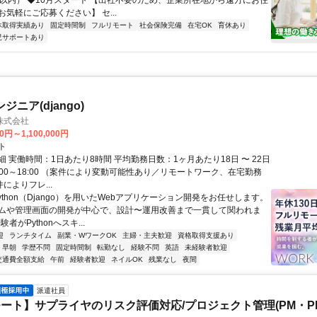
間以内） ◆10月スタート 【出社不要のため、企業所在地から遠方にお住
気軽にご応募ください】 セ...
休取得実績あり
固定時間制
フルリモート
社会保険完備
在宅OK
育休あり
児サポートあり
ンジニア(django)
株式会社
0円～1,100,000円
ト
 実働時間：1日あたり8時間 平均勤務日数：1ヶ月あたり18日 〜 22日
:00～18:00 （案件により変動可能性あり／リモートワーク、在宅勤務
件によりフレ...
ython（Django）を用いたWebアプリケーション開発をお任せします。
ムや管理画面の開発が中心で、設計〜運用改善まで一貫して関われま
験者がPythonへスキ...
迎
ランチタイム
副業・WワークOK
主婦・主夫歓迎
資格取得支援あり
早朝
学歴不問
固定時間制
転勤なし
経験不問
英語
未経験者歓迎
交通費全額支給
午前
経験者歓迎
ネイルOK
残業なし
夜間
派遣社員
ート】サプライヤのリスク評価対応/プロジェクト管理(PM・P