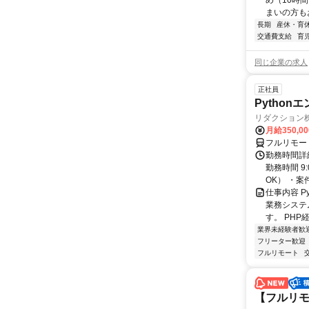
め（10時
まいの方もお
長期
産休・育
交通費支給
育
同じ企業の求人
正社員
Pythonエ
リダクション
月給350,00
フルリモー
勤務時間詳細
勤務時間 9
OK） ・案
仕事内容 P
業務システ
す。 PHP経
業界未経験者歓
フリーター歓迎
フルリモート
【フルリモ