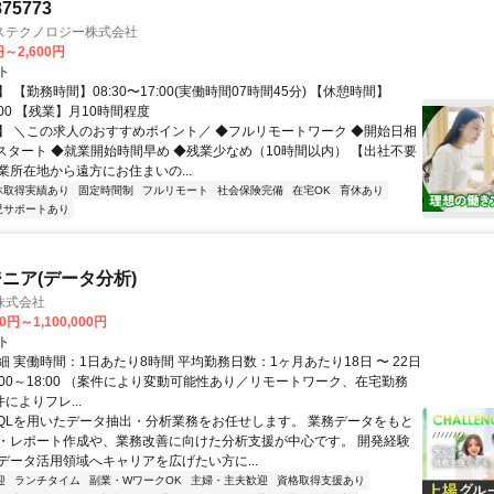
75773
ステクノロジー株式会社
円～2,600円
ト
 【勤務時間】08:30〜17:00(実働時間07時間45分) 【休憩時間】
3:00 【残業】月10時間程度
】 ＼この求人のおすすめポイント／ ◆フルリモートワーク ◆開始日相
月スタート ◆就業開始時間早め ◆残業少なめ（10時間以内） 【出社不要
業所在地から遠方にお住まいの...
休取得実績あり
固定時間制
フルリモート
社会保険完備
在宅OK
育休あり
児サポートあり
ジニア(データ分析)
株式会社
0円～1,100,000円
ト
 実働時間：1日あたり8時間 平均勤務日数：1ヶ月あたり18日 〜 22日
:00～18:00 （案件により変動可能性あり／リモートワーク、在宅勤務
件によりフレ...
SQLを用いたデータ抽出・分析業務をお任せします。 業務データをもと
・レポート作成や、業務改善に向けた分析支援が中心です。 開発経験
データ活用領域へキャリアを広げたい方に...
迎
ランチタイム
副業・WワークOK
主婦・主夫歓迎
資格取得支援あり