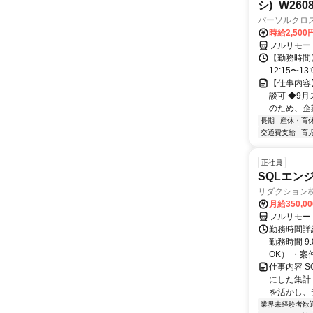
シ)_W2608
パーソルクロ
時給2,500
フルリモー
【勤務時間】
12:15〜1
【仕事内容
談可 ◆9
のため、企
長期
産休・育
交通費支給
育
正社員
SQLエン
リダクション
月給350,00
フルリモー
勤務時間詳細
勤務時間 9
OK） ・案
仕事内容 
にした集計
を活かし、
業界未経験者歓