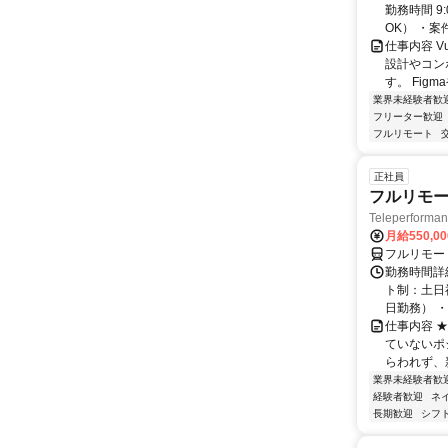
勤務時間 9
OK） ・案
仕事内容 V
設計やコン
す。 Figmaや
業界未経験者歓
フリーター歓迎
フルリモート
正社員
フルリモー
Teleperform
月給550,0
フルリモー
勤務時間詳
ト制：土日
日勤務） ・
仕事内容 
ていないポ
らわれず、新
業界未経験者歓
経験者歓迎
ネ
長期歓迎
シフ