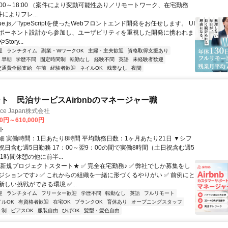
:00～18:00 （案件により変動可能性あり／リモートワーク、在宅勤務
件によりフレ...
ue.js／TypeScriptを使ったWebフロントエンド開発をお任せします。 UI
ポーネント設計から参加し、ユーザビリティを重視した開発に携われま
Story...
迎
ランチタイム
副業・WワークOK
主婦・主夫歓迎
資格取得支援あり
早朝
学歴不問
固定時間制
転勤なし
経験不問
英語
未経験者歓迎
交通費全額支給
午前
経験者歓迎
ネイルOK
残業なし
夜間
ト 民泊サービスAirbnbのマネージャー職
ance Japan株式会社
00円～610,000円
ト
細 実働時間：1日あたり8時間 平均勤務日数：1ヶ月あたり21日 ▼シフ
祝日含む週5日勤務 17：00～翌9：00の間で実働8時間（土日祝含む週5
1時間休憩の他に前半...
★新規プロジェクトスタート★ ✅ 完全在宅勤務♪ ✅ 弊社でしか募集をし
ジションです♪ ✅ これからの組織を一緒に形づくるやりがい ✅ 前例にと
しい挑戦ができる環境 ✅...
迎
ランチタイム
フリーター歓迎
学歴不問
転勤なし
英語
フルリモート
イルOK
有資格者歓迎
在宅OK
ブランクOK
育休あり
オープニングスタッフ
ト制
ピアスOK
服装自由
ひげOK
髪型・髪色自由