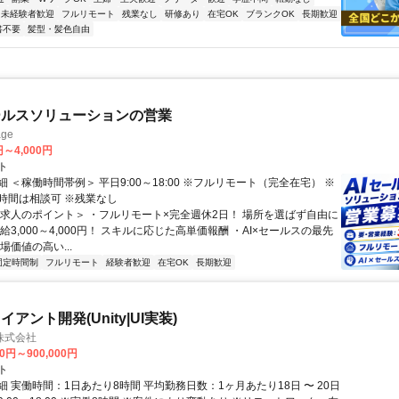
未経験者歓迎
フルリモート
残業なし
研修あり
在宅OK
ブランクOK
長期歓迎
書不要
髪型・髪色自由
ールスソリューションの営業
ge
円～4,000円
ト
 ＜稼働時間帯例＞ 平日9:00～18:00 ※フルリモート（完全在宅） ※
時間は相談可 ※残業なし
＜求人のポイント＞ ・フルリモート×完全週休2日！ 場所を選ばず自由に
給3,000～4,000円！ スキルに応じた高単価報酬 ・AI×セールスの最先
場価値の高い...
固定時間制
フルリモート
経験者歓迎
在宅OK
長期歓迎
アント開発(Unity|UI実装)
株式会社
00円～900,000円
ト
 実働時間：1日あたり8時間 平均勤務日数：1ヶ月あたり18日 〜 20日