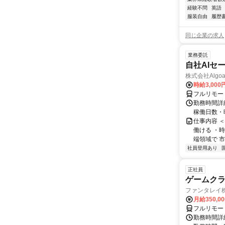
経験不問
英語
服装自由
履歴
同じ企業の求人
業務委託
自社AIセ
株式会社Algoa
時給3,000
フルリモー
勤務時間詳細
稼働日数・
仕事内容 
働ける ・時
端領域で 市
社員登用あり
正社員
ゲームクライ
ファンタレイ
月給350,0
フルリモー
勤務時間詳細