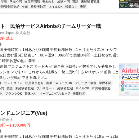
早朝
学歴不問
固定時間制
転勤なし
経験不問
英語
未経験者歓迎
交通費全額支給
午前
経験者歓迎
ネイルOK
残業なし
夜間
ト 民泊サービスAirbnbのチームリーダー職
ance Japan株式会社
00円以上
ト
細 実働時間：1日あたり8時間 平均勤務日数：1ヶ月あたり21日 ▼シフ
祝日含む週5日勤務 17：00～翌9：00の間で実働8時間（土日祝含む週5
1時間休憩の他に前半...
★新規プロジェクトスタート★ ✅ 完全在宅勤務♪ ✅ 弊社でしか募集をし
ジションです♪ ✅ これからの組織を一緒に形づくるやりがい ✅ 前例にと
しい挑戦ができる環境 ✅...
迎
ランチタイム
社員登用あり
副業・WワークOK
フリーター歓迎
学歴不問
不問
英語
未経験者歓迎
フルリモート
経験者歓迎
ネイルOK
有資格者歓迎
K
ブランクOK
育休あり
オープニングスタッフ
長期歓迎
ンドエンジニア(Vue)
株式会社
0円～1,100,000円
ト
 実働時間：1日あたり8時間 平均勤務日数：1ヶ月あたり18日 〜 22日