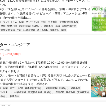
:00～18:00 ※実働8時間 ※案件により変動あり ※リモートワーク、在
フレ...
nity・C#を用いたモバイルゲーム開発を担当。 演出・UI実装などプレイ
重視します。 ＼先輩社員インタビュー／ （前職：アニメーションPG
） 自分の作った演出に...
迎
ランチタイム
副業・WワークOK
主婦・主夫歓迎
資格取得支援あり
早朝
学歴不問
固定時間制
転勤なし
経験不問
英語
未経験者歓迎
交通費全額支給
午前
経験者歓迎
ネイルOK
残業なし
夜間
イター・エンジニア
wGate
00円～700,000円
ト
 総労働時間：1ヶ月あたり173時間 10:00～19:00 ※休憩時間1時間
間） ※平均残業時間：月6時間（2023年度実績） ※プロジェクトによっ
スタイム制あり
✨フルリモートも可能！自分らしく輝ける働き方◎ ✨社会人デビューも歓
心者でも安心スタート！ ✨独自の教育プログラムで、エンジニアのゼロ
 ✨最新の技術で社会を支え、感謝され...
迎
副業・WワークOK
資格取得支援あり
固定時間制
転勤なし
経験不問
フルリモート
経験者歓迎
有資格者歓迎
研修あり
在宅OK
賞与あり
交通費支給
休暇あり
服装自由