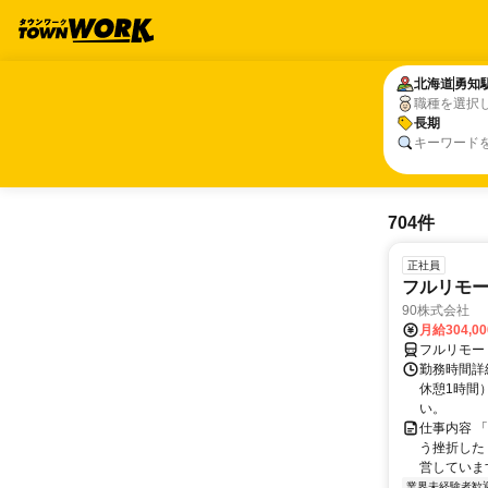
北海道
北海道
勇知
勇知
職種を選択
長期
長期
キーワード
704件
正社員
フルリモ
90株式会社
月給304,0
フルリモー
勤務時間詳
休憩1時間
い。
仕事内容 
う挫折したく
営しています
業界未経験者歓