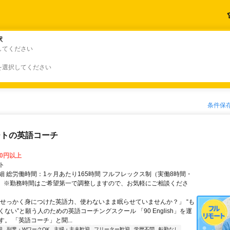
駅
駅
してください
を選択してください
条件保
ートの英語コーチ
00円以上
ト
細 総労働時間：1ヶ月あたり165時間 フルフレックス制（実働8時間・
） ※勤務時間はご希望第一で調整しますので、お気軽にご相談くださ
「せっかく身につけた英語力、使わないまま眠らせていませんか？」 “も
ない”と願う人のための英語コーチングスクール 「90 English」を運
。 「英語コーチ」と聞...
迎
副業・WワークOK
主婦・主夫歓迎
フリーター歓迎
学歴不問
転勤なし