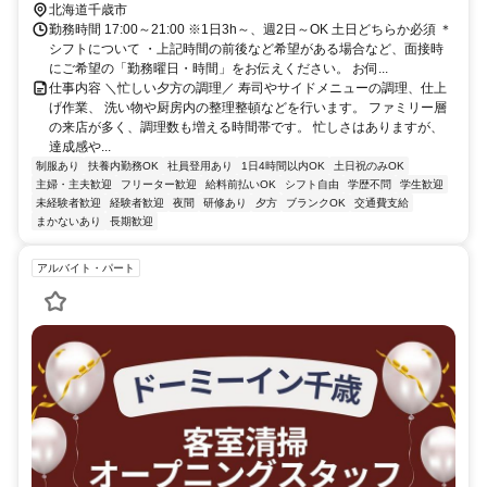
北海道千歳市
勤務時間 17:00～21:00 ※1日3h～、週2日～OK 土日どちらか必須 ＊
シフトについて ・上記時間の前後など希望がある場合など、面接時
にご希望の「勤務曜日・時間」をお伝えください。 お伺...
仕事内容 ＼忙しい夕方の調理／ 寿司やサイドメニューの調理、仕上
げ作業、 洗い物や厨房内の整理整頓などを行います。 ファミリー層
の来店が多く、調理数も増える時間帯です。 忙しさはありますが、
達成感や...
制服あり
扶養内勤務OK
社員登用あり
1日4時間以内OK
土日祝のみOK
主婦・主夫歓迎
フリーター歓迎
給料前払いOK
シフト自由
学歴不問
学生歓迎
未経験者歓迎
経験者歓迎
夜間
研修あり
夕方
ブランクOK
交通費支給
まかないあり
長期歓迎
アルバイト・パート