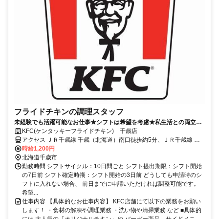
フライドチキンの調理スタッフ
未経験でも活躍可能なお仕事★シフトは希望を考慮★私生活との両立も
◎週1日～勤務OK♪
KFC(ケンタッキーフライドチキン) 千歳店
アクセス ＪＲ千歳線 千歳（北海道）南口徒歩約5分、ＪＲ千歳線 長
都東口徒歩約40分、ＪＲ石勝線 南千歳南口徒歩約41分 千歳駅より徒
時給1,200円
歩5分
北海道千歳市
勤務時間 シフトサイクル：10日間ごと シフト提出期限：シフト開始
の7日前 シフト確定時期：シフト開始の3日前 どうしても申請時のシ
フトに入れない場合、 前日までに申請いただければ調整可能です。
希望...
仕事内容 【具体的なお仕事内容】 KFC店舗にて以下の業務をお願い
します！ ・食材の解凍や調理業務 ・洗い物や清掃業務 など ■具体的
には 大人気の「オリジナルチキン」や バーガー商品、サイドメニ