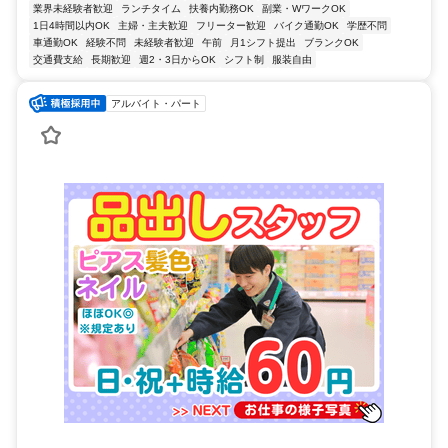
業界未経験者歓迎
ランチタイム
扶養内勤務OK
副業・WワークOK
1日4時間以内OK
主婦・主夫歓迎
フリーター歓迎
バイク通勤OK
学歴不問
車通勤OK
経験不問
未経験者歓迎
午前
月1シフト提出
ブランクOK
交通費支給
長期歓迎
週2・3日からOK
シフト制
服装自由
アルバイト・パート