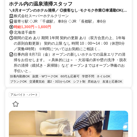
ホテル内の温泉清掃スタッフ
＼8月オープンのホテル清掃／ ◎接客なし･モクモク作業◎車通勤OK(無
料P有)
株式会社スーパーホテルクリーン
最寄り駅 ◇JR 「千歳駅」 車8分 ◇JR 「長都駅」 車6分
時給1,300円～1,600円
北海道千歳市
期間の定め あり 期間 1年間 契約の更新 あり（双方合意の上、1年毎
の原則自動更新） 契約の上限 なし 時間 10：00〜14：00（休憩0分
／実働4時間） ※時間についてはお気軽にご相談く...
仕事内容 8月7日（金）オープンの新しいホテルでの温泉エリアの清
掃をお任せします。 ＜具体的には＞ ・大浴場の床や壁の洗浄 ・脱衣
所の清掃（鏡拭き・床掃除）など オープンまではオープン準備のお
手伝いと...
扶養内勤務OK
副業・WワークOK
60代も応募可
学歴不問
ネイルOK
ブランクOK
交通費支給
週2・3日からOK
シフト制
昇給あり
友達と応募OK
アルバイト・パート