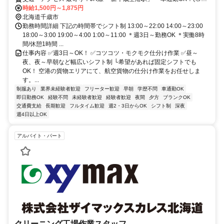
に大型駐車場あり)
時給1,500円～1,875円
北海道千歳市
勤務時間詳細 下記の時間帯でシフト制 13:00～22:00 14:00～23:00
18:00～3:00 19:00～4:00 1:00～11:00 ＊週3日～勤務OK ＊実働8時
間/休憩1時間 ...
仕事内容 ✅️週3日～OK！ ✅️コツコツ・モクモク仕分け作業 ✅️昼～
夜、夜～早朝など幅広いシフト制 └希望があれば固定シフトでも
OK！ 空港の貨物エリアにて、航空貨物の仕分け作業をお任せしま
す。...
制服あり
業界未経験者歓迎
フリーター歓迎
早朝
学歴不問
車通勤OK
即日勤務OK
経験不問
未経験者歓迎
経験者歓迎
夜間
夕方
ブランクOK
交通費支給
長期歓迎
フルタイム歓迎
週2・3日からOK
シフト制
深夜
週4日以上OK
アルバイト・パート
クリーニング工場作業スタッフ