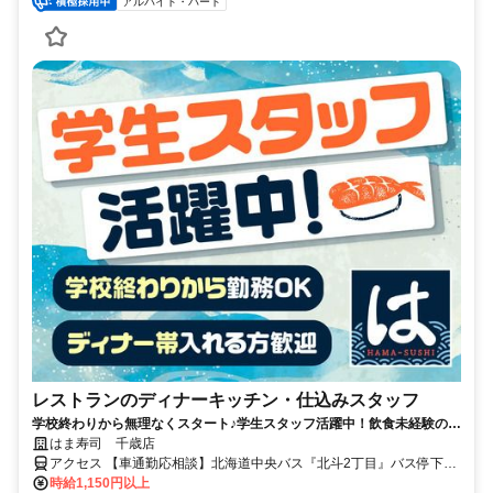
アルバイト・パート
レストランのディナーキッチン・仕込みスタッフ
学校終わりから無理なくスタート♪学生スタッフ活躍中！飲食未経験の方
も歓迎！
はま寿司 千歳店
アクセス 【車通勤応相談】北海道中央バス『北斗2丁目』バス停下車
徒歩3分
時給1,150円以上