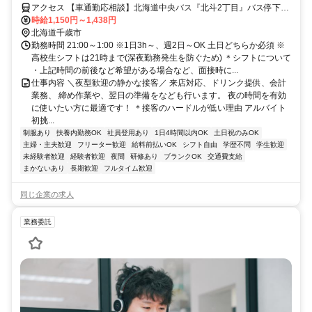
アクセス 【車通勤応相談】北海道中央バス『北斗2丁目』バス停下車
徒歩3分
時給1,150円～1,438円
北海道千歳市
勤務時間 21:00～1:00 ※1日3h～、週2日～OK 土日どちらか必須 ※
高校生シフトは21時まで(深夜勤務発生を防ぐため) ＊シフトについて
・上記時間の前後など希望がある場合など、面接時に...
仕事内容 ＼夜型歓迎の静かな接客／ 来店対応、ドリンク提供、会計
業務、 締め作業や、翌日の準備をなども行います。 夜の時間を有効
に使いたい方に最適です！ ＊接客のハードルが低い理由 アルバイト
初挑...
制服あり
扶養内勤務OK
社員登用あり
1日4時間以内OK
土日祝のみOK
主婦・主夫歓迎
フリーター歓迎
給料前払いOK
シフト自由
学歴不問
学生歓迎
未経験者歓迎
経験者歓迎
夜間
研修あり
ブランクOK
交通費支給
まかないあり
長期歓迎
フルタイム歓迎
同じ企業の求人
業務委託