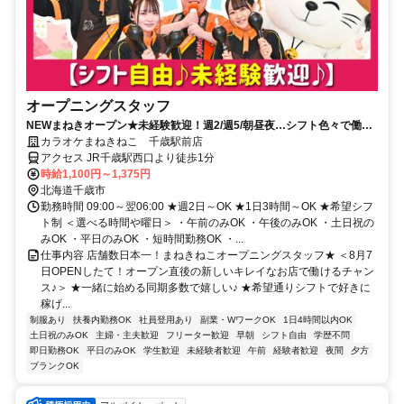
オープニングスタッフ
NEWまねきオープン★未経験歓迎！週2/週5/朝昼夜…シフト色々で働き
やすい♪髪色自由ピアスOK！
カラオケまねきねこ 千歳駅前店
アクセス JR千歳駅西口より徒歩1分
時給1,100円～1,375円
北海道千歳市
勤務時間 09:00～翌06:00 ★週2日～OK ★1日3時間～OK ★希望シフ
ト制 ＜選べる時間や曜日＞ ・午前のみOK ・午後のみOK ・土日祝の
みOK ・平日のみOK ・短時間勤務OK ・...
仕事内容 店舗数日本一！まねきねこオープニングスタッフ★ ＜8月7
日OPENしたて！オープン直後の新しいキレイなお店で働けるチャン
ス♪＞ ★一緒に始める同期多数で嬉しい♪ ★希望通りシフトで好きに
稼げ...
制服あり
扶養内勤務OK
社員登用あり
副業・WワークOK
1日4時間以内OK
土日祝のみOK
主婦・主夫歓迎
フリーター歓迎
早朝
シフト自由
学歴不問
即日勤務OK
平日のみOK
学生歓迎
未経験者歓迎
午前
経験者歓迎
夜間
夕方
ブランクOK