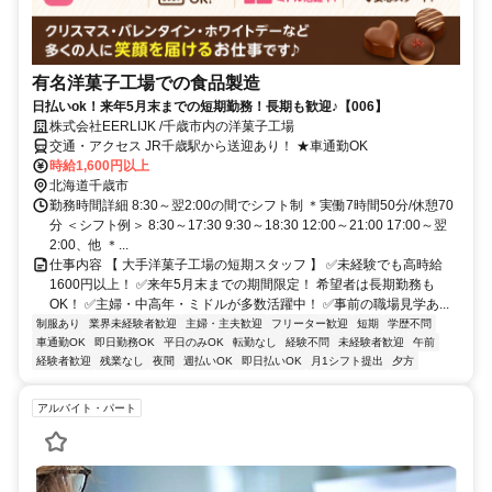
有名洋菓子工場での食品製造
日払いok！来年5月末までの短期勤務！長期も歓迎♪【006】
株式会社EERLIJK /千歳市内の洋菓子工場
交通・アクセス JR千歳駅から送迎あり！ ★車通勤OK
時給1,600円以上
北海道千歳市
勤務時間詳細 8:30～翌2:00の間でシフト制 ＊実働7時間50分/休憩70
分 ＜シフト例＞ 8:30～17:30 9:30～18:30 12:00～21:00 17:00～翌
2:00、他 ＊...
仕事内容 【 大手洋菓子工場の短期スタッフ 】 ✅未経験でも高時給
1600円以上！ ✅来年5月末までの期間限定！ 希望者は長期勤務も
OK！ ✅主婦・中高年・ミドルが多数活躍中！ ✅事前の職場見学あ...
制服あり
業界未経験者歓迎
主婦・主夫歓迎
フリーター歓迎
短期
学歴不問
車通勤OK
即日勤務OK
平日のみOK
転勤なし
経験不問
未経験者歓迎
午前
経験者歓迎
残業なし
夜間
週払いOK
即日払いOK
月1シフト提出
夕方
アルバイト・パート