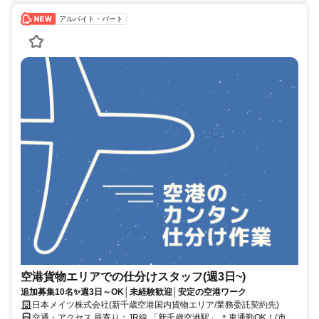
アルバイト・パート
空港貨物エリアでの仕分けスタッフ(週3日~)
追加募集10名✨️週3日～OK│未経験歓迎│安定の空港ワーク
日本メイツ株式会社(新千歳空港国内貨物エリア/業務委託契約先)
交通・アクセス 最寄り：JR線 「新千歳空港駅」 ＊車通勤OK！(市内