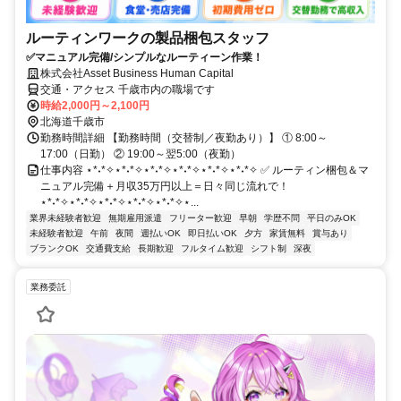
ルーティンワークの製品梱包スタッフ
✅マニュアル完備/シンプルなルーティーン作業！
株式会社Asset Business Human Capital
交通・アクセス 千歳市内の職場です
時給2,000円～2,100円
北海道千歳市
勤務時間詳細 【勤務時間（交替制／夜勤あり）】 ① 8:00～
17:00（日勤） ② 19:00～翌5:00（夜勤）
仕事内容 ⋆*˖*✧⋆*˖*✧⋆*˖*✧⋆*˖*✧⋆*˖*✧⋆*˖*✧ ✅ ルーティン梱包＆マ
ニュアル完備＋月収35万円以上＝日々同じ流れで！
⋆*˖*✧⋆*˖*✧⋆*˖*✧⋆*˖*✧⋆*˖*✧⋆...
業界未経験者歓迎
無期雇用派遣
フリーター歓迎
早朝
学歴不問
平日のみOK
未経験者歓迎
午前
夜間
週払いOK
即日払いOK
夕方
家賃無料
賞与あり
ブランクOK
交通費支給
長期歓迎
フルタイム歓迎
シフト制
深夜
業務委託