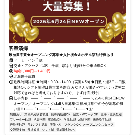
客室清掃
履歴書不要★オープニング募集★入社祝金＆ホテル宿泊特典あり
ドーミーイン千歳
交通・アクセス ◇JR「千歳」駅より徒歩7分◇車通勤OK
時給1,300円～1,400円
北海道千歳市
勤務時間詳細 ◆時間：9:30～14:00（実働4.5h) ◆日数：週3日～日数
相談OK シフト希望は最大限考慮◎ みなさんが働きやすいよう柔軟に
対応できればと考えておりますので、 まずは面接時に...
仕事内容 +――゜+――゜+――゜+――゜+―― ＼26年6月24日NEW
オープン／ オープニングstaff大量募集◎ 積極採用中の今が応募の狙
い目!! +――゜+――゜+――゜+――゜+―― ▼お...
制服あり
業界未経験者歓迎
扶養内勤務OK
副業・WワークOK
主婦・主夫歓迎
フリーター歓迎
学歴不問
車通勤OK
学生歓迎
経験不問
未経験者歓迎
経験者歓迎
月1シフト提出
研修あり
ブランクOK
オープニングスタッフ
交通費支給
長期歓迎
シフト制
週4日以上OK