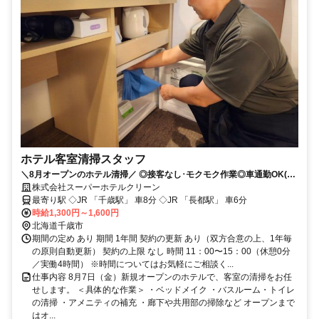
ホテル客室清掃スタッフ
＼8月オープンのホテル清掃／ ◎接客なし･モクモク作業◎車通勤OK(無
料P有)
株式会社スーパーホテルクリーン
最寄り駅 ◇JR 「千歳駅」 車8分 ◇JR 「長都駅」 車6分
時給1,300円～1,600円
北海道千歳市
期間の定め あり 期間 1年間 契約の更新 あり（双方合意の上、1年毎
の原則自動更新） 契約の上限 なし 時間 11：00〜15：00（休憩0分
／実働4時間） ※時間についてはお気軽にご相談く...
仕事内容 8月7日（金）新規オープンのホテルで、客室の清掃をお任
せします。 ＜具体的な作業＞ ・ベッドメイク ・バスルーム・トイレ
の清掃 ・アメニティの補充 ・廊下や共用部の掃除など オープンまで
はオ...