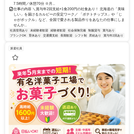
7.5時間／休憩70分 ※月...
仕事の内容 ＼賞与年2回支給×1食200円の社食あり！ 北海道の「美味
しい」を届けるカルビーの安定ワーク／ 「ポテトチップス」や「じ
ゃがポックル」など、全国で愛される製品作りをあなたの仕事にしま
せんか...
社員登用あり
未経験者歓迎
経験者歓迎
社会保険完備
制服貸与
賞与あり
ブランクOK
育休あり
交通費支給
長期歓迎
シフト制
昇給あり
賞与年2回あり
派遣社員