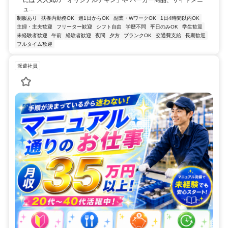
ュ...
制服あり
扶養内勤務OK
週1日からOK
副業・WワークOK
1日4時間以内OK
主婦・主夫歓迎
フリーター歓迎
シフト自由
学歴不問
平日のみOK
学生歓迎
未経験者歓迎
午前
経験者歓迎
夜間
夕方
ブランクOK
交通費支給
長期歓迎
フルタイム歓迎
派遣社員