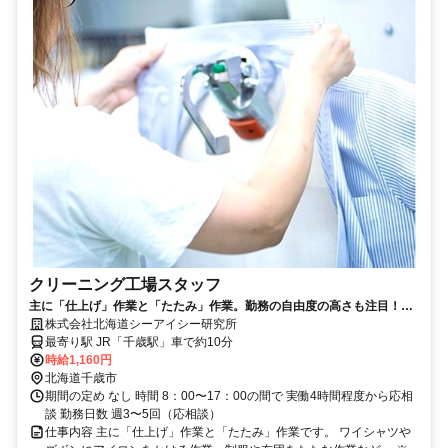
クリーニング工場スタッフ
主に「仕上げ」作業と「たたみ」作業。勤務の自由度の高さも注目！土
日休み
株式会社北海道シーアイシー研究所
最寄り駅 JR「千歳駅」車で約10分
時給1,160円
北海道千歳市
期間の定め なし 時間 8：00〜17：00の間で 実働4時間程度から応相
談 勤務日数 週3〜5回（応相談）
仕事内容 主に「仕上げ」作業と「たたみ」作業です。 ワイシャツや