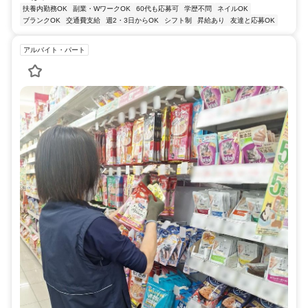
扶養内勤務OK
副業・WワークOK
60代も応募可
学歴不問
ネイルOK
ブランクOK
交通費支給
週2・3日からOK
シフト制
昇給あり
友達と応募OK
アルバイト・パート