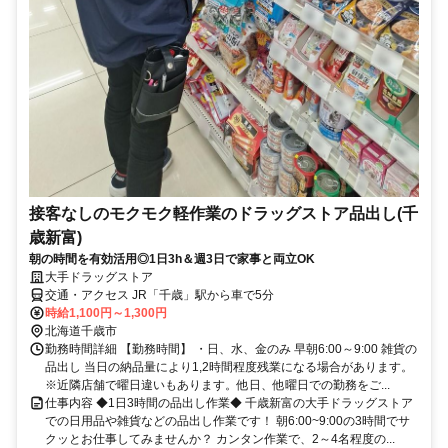
接客なしのモクモク軽作業のドラッグストア品出し(千
歳新富)
朝の時間を有効活用◎1日3h＆週3日で家事と両立OK
大手ドラッグストア
交通・アクセス JR「千歳」駅から車で5分
時給1,100円～1,300円
北海道千歳市
勤務時間詳細 【勤務時間】 ・日、水、金のみ 早朝6:00～9:00 雑貨の
品出し 当日の納品量により1,2時間程度残業になる場合があります。
※近隣店舗で曜日違いもあります。他日、他曜日での勤務をご...
仕事内容 ◆1日3時間の品出し作業◆ 千歳新富の大手ドラッグストア
での日用品や雑貨などの品出し作業です！ 朝6:00~9:00の3時間でサ
クッとお仕事してみませんか？ カンタン作業で、2～4名程度の...