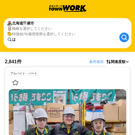
北海道
千歳市
職種を選択してください
特徴/給与/雇用形態を選択してください
は
2,841件
条件保存
関連度順
アルバイト・パート