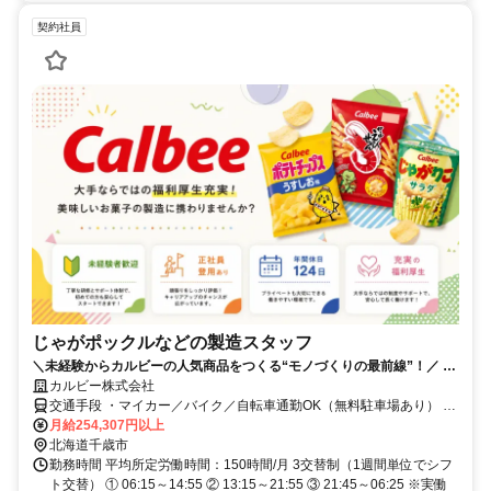
契約社員
じゃがポックルなどの製造スタッフ
＼未経験からカルビーの人気商品をつくる“モノづくりの最前線”！／ ◆
未経験OK！充実の研修で安心スタート ◆年間休日124日／残業月15h以
カルビー株式会社
下でプライベートも充実！ ◆正社員登用実績多数！安定して長く働ける
交通手段 ・マイカー／バイク／自転車通勤OK（無料駐車場あり） JR
千歳線 千歳駅から車で15分 JR千歳線 長都駅から徒歩25分
月給254,307円以上
北海道千歳市
勤務時間 平均所定労働時間：150時間/月 3交替制（1週間単位でシフ
ト交替） ① 06:15～14:55 ② 13:15～21:55 ③ 21:45～06:25 ※実働