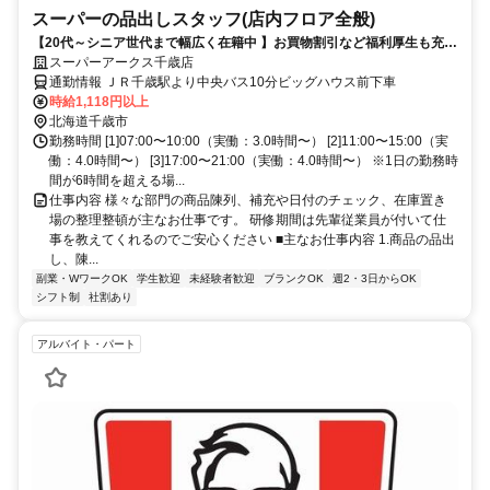
スーパーの品出しスタッフ(店内フロア全般)
【20代～シニア世代まで幅広く在籍中 】お買物割引など福利厚生も充実
未経験の方でもできる簡単なお仕事です
スーパーアークス千歳店
通勤情報 ＪＲ千歳駅より中央バス10分ビッグハウス前下車
時給1,118円以上
北海道千歳市
勤務時間 [1]07:00〜10:00（実働：3.0時間〜） [2]11:00〜15:00（実
働：4.0時間〜） [3]17:00〜21:00（実働：4.0時間〜） ※1日の勤務時
間が6時間を超える場...
仕事内容 様々な部門の商品陳列、補充や日付のチェック、在庫置き
場の整理整頓が主なお仕事です。 研修期間は先輩従業員が付いて仕
事を教えてくれるのでご安心ください ■主なお仕事内容 1.商品の品出
し、陳...
副業・WワークOK
学生歓迎
未経験者歓迎
ブランクOK
週2・3日からOK
シフト制
社割あり
アルバイト・パート