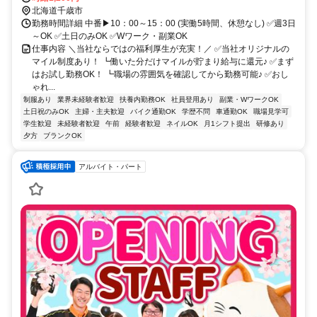
北海道千歳市
勤務時間詳細 中番▶10：00～15：00 (実働5時間、休憩なし) ✅週3日
～OK ✅土日のみOK ✅Wワーク・副業OK
仕事内容 ＼当社ならではの福利厚生が充実！／ ✅当社オリジナルの
マイル制度あり！ ┗働いた分だけマイルが貯まり給与に還元♪ ✅まず
はお試し勤務OK！ ┗職場の雰囲気を確認してから勤務可能♪ ✅おし
ゃれ...
制服あり
業界未経験者歓迎
扶養内勤務OK
社員登用あり
副業・WワークOK
土日祝のみOK
主婦・主夫歓迎
バイク通勤OK
学歴不問
車通勤OK
職場見学可
学生歓迎
未経験者歓迎
午前
経験者歓迎
ネイルOK
月1シフト提出
研修あり
夕方
ブランクOK
アルバイト・パート