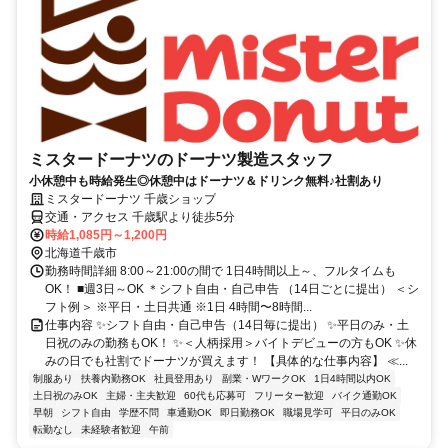
ミスタードーナツのドーナツ製造スタッフ
小休憩中も時給発生◎休憩中はドーナツ＆ドリンク無料♪社割あり
ミスタードーナツ 千歳ショップ
交通・アクセス 千歳駅より徒歩5分
時給1,085円～1,200円
北海道千歳市
勤務時間詳細 8:00～21:00の間で 1日4時間以上～、フルタイムも
OK！ ■週3日～OK ＊シフト自由・自己申告 （14日ごとに提出） ＜シ
フト例＞ ※平日・土日共通 ※1日 4時間〜8時間...
仕事内容 ✨シフト自由・自己申告（14日毎に提出） ✨平日のみ・土
日祝のみの勤務もOK！ ✨＜人柄採用＞バイトデビューの方もOK ✨休
みの日でも社割でドーナツが買えます！ 【具体的な仕事内容】 ≪...
制服あり
扶養内勤務OK
社員登用あり
副業・WワークOK
1日4時間以内OK
土日祝のみOK
主婦・主夫歓迎
60代も応募可
フリーター歓迎
バイク通勤OK
早朝
シフト自由
学歴不問
車通勤OK
即日勤務OK
職場見学可
平日のみOK
転勤なし
未経験者歓迎
午前