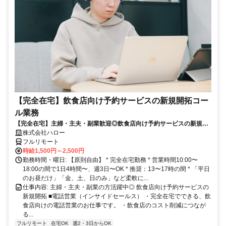
【完全在宅】飲食店向け予約サービスの新規開拓コー
ル業務
【完全在宅】主婦・主夫・副業歓迎◎飲食店向け予約サービスの新規開
拓
株式会社ハロー
フルリモート
時給1,500円～2,500円
勤務時間・曜日: 【原則自由】 * 完全在宅勤務 * 営業時間10:00〜
18:00の間で1日4時間〜、週3日〜OK * 推奨：13〜17時の間 * 「平日
のお昼だけ」「金、土、日のみ」など柔軟に...
仕事内容: 主婦・主夫・副業の方活躍中◎ 飲食店向け予約サービスの
新規開拓 ■電話営業（インサイドセールス） ・完全在宅でできる、飲
食店向けの電話営業のお仕事です。 ・飲食店のコスト削減につなが
る...
フルリモート
在宅OK
週2・3日からOK