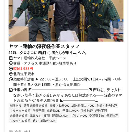
ヤマト運輸の深夜軽作業スタッフ
22時、クロネコに選ばれし者たちが集う…₍ ^. .^₎
ヤマト運輸株式会社 千歳ベース
交通・アクセス 車通勤可能⭐駐車場あり
時給1,688円
北海道千歳市
勤務時間詳細 ▶ 22：00～翌5：00 ・上記の間で1日4～7時間 ・6時
間を超えると休憩1時間 ・週3～5日勤務◎
仕事内容 ◤━━━━━━━━━━━━━━━━◥ 夜勤を、受け入れ
なさい 朝早く起きる苦しみから あなたは解放される―― 深夜のヤマ
ト倉庫 新たな“夜型人間”募集 ◣━━━━━━━━━...
制服あり
業界未経験者歓迎
扶養内勤務OK
1日4時間以内OK
主婦・主夫歓迎
フリーター歓迎
学歴不問
車通勤OK
平日のみOK
学生歓迎
経験不問
未経験者歓迎
残業なし
夜間
即日払いOK
ブランクOK
交通費支給
長期歓迎
フルタイム歓迎
週2・3日からOK
同じ企業の求人