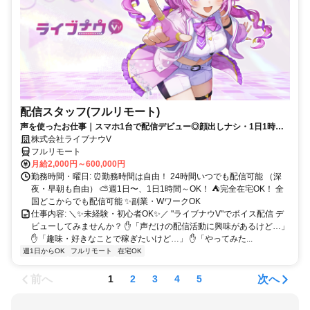
配信スタッフ(フルリモート)
声を使ったお仕事｜スマホ1台で配信デビュー◎顔出しナシ・1日1時間
～OK♪
株式会社ライブナウV
フルリモート
月給2,000円～600,000円
勤務時間・曜日: ⏰勤務時間は自由！ 24時間いつでも配信可能 （深
夜・早朝も自由） ⛅週1日〜、1日1時間～OK！ ⛺完全在宅OK！ 全
国どこからでも配信可能 ✨副業・WワークOK
仕事内容: ＼✨未経験・初心者OK✨／ "ライブナウV"でボイス配信 デ
ビューしてみませんか？ ✋「声だけの配信活動に興味があるけど…」
✋「趣味・好きなことで稼ぎたいけど…」 ✋「やってみた...
週1日からOK
フルリモート
在宅OK
前へ
次へ
1
2
3
4
5