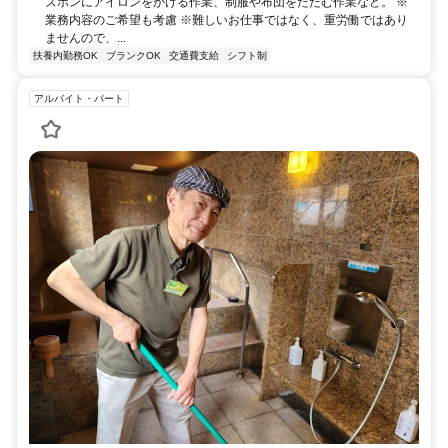
ズボンにアイロンをかける作業、制服や布団をたたむ作業など。 ※
業務内容のご希望も考慮 ※難しいお仕事ではなく、重労働ではあり
ませんので、...
扶養内勤務OK
ブランクOK
交通費支給
シフト制
アルバイト・パート