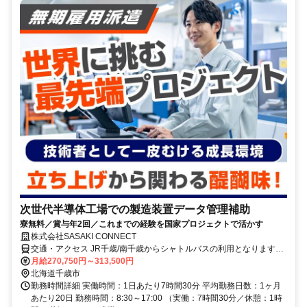
次世代半導体工場での製造装置データ管理補助
寮無料／賞与年2回／これまでの経験を国家プロジェクトで活かす
株式会社SASAKI CONNECT
交通・アクセス JR千歳/南千歳からシャトルバスの利用となります。
車通勤の方は、所定の駐車場から送迎となります
月給270,750円～313,500円
北海道千歳市
勤務時間詳細 実働時間：1日あたり7時間30分 平均勤務日数：1ヶ月
あたり20日 勤務時間：8:30～17:00 （実働：7時間30分／休憩：1時