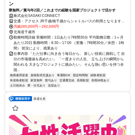
ン
寮無料／賞与年2回／これまでの経験を国家プロジェクトで活かす
株式会社SASAKI CONNECT
交通・アクセス JR千歳/南千歳からシャトルバスの利用となります。
車通勤の方は、所定の駐車場から送迎となります
月給285,000円～292,500円
北海道千歳市
勤務時間詳細 実働時間：1日あたり7時間30分 平均勤務日数：1ヶ月
あたり20日 勤務時間：8:30～17:00 （実働：7時間30分／休憩：1時
間） 状況により、残業あり
仕事内容 「ただ仕事に向き合う毎日から、 新しい技術に挑戦して 自
分の市場価値を高めたい」 「一度きりの人生、 立ち上げの瞬間から
関われる 大きなプロジェクトに挑みたい」 そんな熱い思いを持つ全
国...
無期雇用派遣
資格取得支援あり
車通勤OK
固定時間制
経験者歓迎
有資格者歓迎
家賃無料
賞与あり
交通費支給
長期歓迎
長期休暇あり
土日祝休み
寮・社宅あり
送迎あり
派遣社員