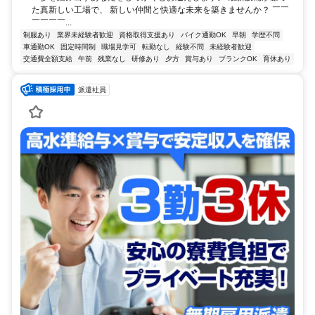
た真新しい⼯場で、 新しい仲間と快適な未来を築きませんか？ ￣￣
￣￣￣￣...
制服あり
業界未経験者歓迎
資格取得支援あり
バイク通勤OK
早朝
学歴不問
車通勤OK
固定時間制
職場見学可
転勤なし
経験不問
未経験者歓迎
交通費全額支給
午前
残業なし
研修あり
夕方
賞与あり
ブランクOK
育休あり
派遣社員