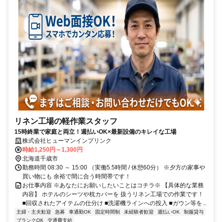
リネン工場の軽作業スタッフ
15時終業で家庭と両立！週払いOK×最新設備のキレイな工場
株式会社ヒューマンインプリンク
時給1,250円～1,300円
北海道千歳市
勤務時間 08:30 ～ 15:00 （実働5.5時間 / 休憩60分） ※夕方の家事や
買い物にも 余裕で間に合う時間帯です！
お仕事内容 ※あなたにお願いしたいことはコチラ※ 【具体的な業務
内容】 ホテルのシーツや枕カバーを 扱うリネン工場での作業です！
■回収されたアイテムの仕分け ■洗濯機ラインへの投入 ■ガウン等を...
主婦・主夫歓迎
急募
車通勤OK
固定時間制
未経験者歓迎
週払いOK
制服貸与
ブランクOK
交通費支給