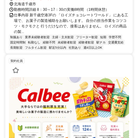
北海道千歳市
勤務時間詳細 8：30～17：30の実働8時間 （1時間休憩）
仕事内容 新千歳空港3Fの 「ロイズチョコレートワールド」 にある工
場で、 お菓子の製造補助をお願いします。 自分の担当作業をコツコ
ツ・モクモクと 行うだけなので、接客はありません。 ロイズの商品
の製...
制服あり
業界未経験者歓迎
主婦・主夫歓迎
フリーター歓迎
短期
学歴不問
固定時間制
転勤なし
経験不問
未経験者歓迎
経験者歓迎
駅ナカ
交通費支給
長期歓迎
フルタイム歓迎
駅近5分以内
社割あり
週4日以上OK
契約社員