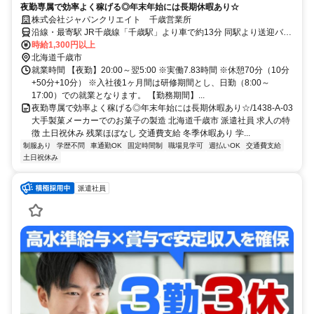
夜勤専属で効率よく稼げる◎年末年始には長期休暇あり☆
株式会社ジャパンクリエイト 千歳営業所
沿線・最寄駅 JR千歳線「千歳駅」より車で約13分 同駅より送迎バス
あり ※勤務終了後、バスが来るまで1時間ほどの待機時間がございま
時給1,300円以上
す。（休憩室利用可能）
北海道千歳市
就業時間 【夜勤】20:00～翌5:00 ※実働7.83時間 ※休憩70分（10分
+50分+10分） ※入社後1ヶ月間は研修期間とし、日勤（8:00～
17:00）での就業となります。 【勤務期間】...
夜勤専属で効率よく稼げる◎年末年始には長期休暇あり☆/1438-A-03
大手製菓メーカーでのお菓子の製造 北海道千歳市 派遣社員 求人の特
徴 土日祝休み 残業ほぼなし 交通費支給 冬季休暇あり 学...
制服あり
学歴不問
車通勤OK
固定時間制
職場見学可
週払いOK
交通費支給
土日祝休み
派遣社員