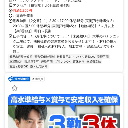
パーソルファクトリーパートナーズ株式会社
アクセス 【最寄駅】JR千歳線 長都駅
時給1,200円
北海道千歳市
勤務時間 【2交替】 1）8:30～17:00 休憩45分 [実働]7時間45分 2）
20:30～翌5:00 休憩45分 [実働]7時間45分 【勤務期間】 6ヶ月以上
【期間詳細】 即日～長期
仕事内容 ＿/＿/お仕事について＿/＿/ 【未経験OK】 大手のパナソニッ
ク工場にて、機械操作の製造業務をおまかせします！ ・材料の投入
や塗工、運搬 ・機械への材料投入、加工業務 ・完成品の組立や外
観...
業界未経験者歓迎
変形労働時間制
社員登用あり
バイク通勤OK
学歴不問
車通勤OK
職場見学可
経験不問
ブランクOK
育休あり
交通費支給
友達と応募OK
寮・社宅あり
派遣社員