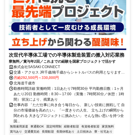
次世代半導体工場での半導体製造装置の搬入対応業務
寮無料／賞与年2回／これまでの経験を国家プロジェクトで活かす
株式会社SASAKI CONNECT
交通・アクセス JR千歳/南千歳からシャトルバスの利用となります。
車通勤の方は、所定の駐車場から送迎となります
月給292,500円～330,000円
北海道千歳市
勤務時間詳細 実働時間：1日あたり7時間30分 平均勤務日数：1ヶ月
あたり20日 勤務時間：8:30～17:00 （実働：7時間30分／休憩：1時
間） 状況により、残業あり
仕事内容 「ただ仕事に向き合う毎日から、 新しい技術に挑戦して 自
分の市場価値を高めたい」 「一度きりの人生、 立ち上げの瞬間から
関われる 大きなプロジェクトに挑みたい」 そんな熱い思いを持つ全
国...
無期雇用派遣
車通勤OK
固定時間制
経験者歓迎
有資格者歓迎
家賃無料
賞与あり
交通費支給
長期歓迎
長期休暇あり
土日祝休み
寮・社宅あり