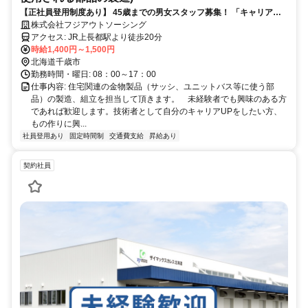
【正社員登用制度あり】 45歳までの男女スタッフ募集！ 「キャリアア
ップを目指したい」「製造業の技術・スキル・知識を基礎から身につけ
株式会社フジアウトソーシング
たい」という方におすすめのお仕事です。 未経験の方も安心してスター
アクセス: JR上長都駅より徒歩20分
トできる充実した研修制度をご用意。基礎から丁寧に学べる環境で、着
時給1,400円～1,500円
実にスキルアップを目指せます。 さらに、福利厚生も充実。安定した環
北海道千歳市
境で働きながら、理想のキャリアを築いてみませんか？ あなたのチャレ
勤務時間・曜日: 08：00～17：00
ンジをお待ちしています！
仕事内容: 住宅関連の金物製品（サッシ、ユニットバス等に使う部
品）の製造、組立を担当して頂きます。 未経験者でも興味のある方
であれば歓迎します。技術者として自分のキャリアUPをしたい方、
もの作りに興...
社員登用あり
固定時間制
交通費支給
昇給あり
契約社員