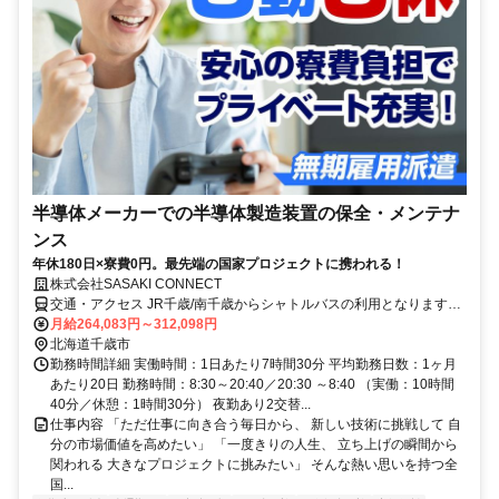
半導体メーカーでの半導体製造装置の保全・メンテナ
ンス
年休180日×寮費0円。最先端の国家プロジェクトに携われる！
株式会社SASAKI CONNECT
交通・アクセス JR千歳/南千歳からシャトルバスの利用となります。
車通勤の方は、所定の駐車場から送迎となります
月給264,083円～312,098円
北海道千歳市
勤務時間詳細 実働時間：1日あたり7時間30分 平均勤務日数：1ヶ月
あたり20日 勤務時間：8:30～20:40／20:30 ～8:40 （実働：10時間
40分／休憩：1時間30分） 夜勤あり2交替...
仕事内容 「ただ仕事に向き合う毎日から、 新しい技術に挑戦して 自
分の市場価値を高めたい」 「一度きりの人生、 立ち上げの瞬間から
関われる 大きなプロジェクトに挑みたい」 そんな熱い思いを持つ全
国...