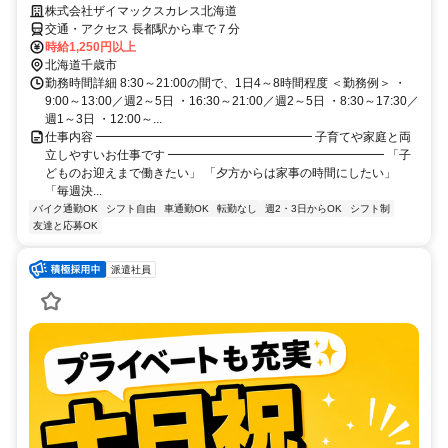
株式会社ザイマックスカレス北海道
交通・アクセス 長都駅から車で７分
時給1,250円以上
北海道千歳市
勤務時間詳細 8:30～21:00の間で、1日4～8時間程度 ＜勤務例＞ ・
9:00～13:00／週2～5日 ・16:30～21:00／週2～5日 ・8:30～17:30／
週1～3日 ・12:00～...
仕事内容 ━━━━━━━━━━━━━━━━━━ 子育てや家庭と両
立しやすいお仕事です ━━━━━━━━━━━━━━━━━━ 「子
どものお迎えまで働きたい」 「夕方からは家事の時間にしたい」
「毎週決...
バイク通勤OK
シフト自由
車通勤OK
転勤なし
週2・3日からOK
シフト制
友達と応募OK
派遣社員