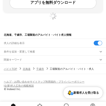
アプリを無料ダウンロード
北海道、千歳市、工場製造のアルバイト・バイト求人情報
求人の詳細を表示
条件を追加・変更して検索
市区町村を追加・変更
関連キーワード
北海道 千歳市 工場パート
北海道 千歳市 倉庫内作業
北海道
駅を追加・変更
バイトTOP
北海道
千歳市
工場製造のアルバイト・バイト・求人
北海道 千歳市 千歳駅 倉庫作業
北海道 千歳市 物流倉庫
北海道 千歳市 トラック
北海道
すべて
バイトTOP
工場製造
北海道 工場製造
千歳市 工場製造
札幌市
すべて
職種を追加・変更
JR函館本線(函館～長万部)
中央区
北区
東区
白石区
豊平区
南区
西区
厚別区
手稲区
清田区
函館駅
五稜郭駅
桔梗駅
大中山駅
七飯駅
新函館北斗駅
仁山駅
大沼駅
大沼公園駅
飲食・フードサービス
ヘルプ・お問い合わせ
サイトマップ
利用規約・プライバシーポリシー
函館市
小樽市
旭川市
室蘭市
釧路市
帯広市
北見市
夕張市
岩見沢市
網走市
留萌市
特徴を追加・変更
赤井川駅
駒ケ岳駅
鹿部駅
渡島沼尻駅
渡島砂原駅
掛澗駅
尾白内駅
東森駅
森駅
石倉駅
飲食・フードサービス
すべて
[企業]求人広告の掲載相談
苫小牧市
稚内市
美唄市
芦別市
江別市
赤平市
紋別市
士別市
名寄市
三笠市
根室市
落部駅
野田生駅
山越駅
八雲駅
山崎駅
黒岩駅
国縫駅
中ノ沢駅
長万部駅
ホールスタッフ
キッチンスタッフ
皿洗い・洗い場
精肉・鮮魚加工
給食調理
人気
千歳市
滝川市
砂川市
歌志内市
深川市
富良野市
登別市
恵庭市
伊達市
北広島市
雇用形態を追加・変更
新着求人を受け取る
パン屋（ベーカリー）
フードカウンター販売員
バー（BAR）・バーテンダー
日払いOK
高校生歓迎
学生歓迎
深夜の仕事
髪型・髪色自由
ひげOK
ネイルOK
JR函館本線(長万部～小樽)
石狩市
北斗市
石狩郡
松前郡
上磯郡
亀田郡
茅部郡
二海郡
山越郡
檜山郡
爾志郡
飲食店補助（開店・閉店準備）
飲食店（店長・マネージャー）
ピアスOK
アルバイト・パート
履歴書不要
オープニングスタッフ
留学生・外国人活躍中
長万部駅
二股駅
黒松内駅
熱郛駅
目名駅
蘭越駅
昆布駅
ニセコ駅
比羅夫駅
倶知安駅
奥尻郡
瀬棚郡
久遠郡
島牧郡
寿都郡
磯谷郡
岩内郡
古宇郡
積丹郡
古平郡
余市郡
都道府県を変更
営業・販売
勤務期間
正社員
小沢駅
銀山駅
然別駅
仁木駅
余市駅
蘭島駅
塩谷駅
小樽駅
夕張郡
樺戸郡
雨竜郡
上川郡
空知郡
中川郡(天塩)
増毛郡
留萌郡
苫前郡
宗谷郡
営業・販売
すべて
短期
契約社員
単発・1日OK
長期
期間限定（春夏冬休み等）