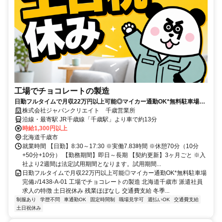
工場でチョコレートの製造
日勤フルタイムで月収22万円以上可能◎マイカー通勤OK*無料駐車場完
備♪
株式会社ジャパンクリエイト 千歳営業所
沿線・最寄駅 JR千歳線「千歳駅」より車で約13分
時給1,300円以上
北海道千歳市
就業時間 【日勤】8:30～17:30 ※実働7.83時間 ※休憩70分（10分
+50分+10分） 【勤務期間】即日～長期 【契約更新】3ヶ月ごと ※入
社より2週間は法定試用期間となります。試用期間...
日勤フルタイムで月収22万円以上可能◎マイカー通勤OK*無料駐車場
完備♪/1438-A-01 工場でチョコレートの製造 北海道千歳市 派遣社員
求人の特徴 土日祝休み 残業ほぼなし 交通費支給 冬季...
制服あり
学歴不問
車通勤OK
固定時間制
職場見学可
週払いOK
交通費支給
土日祝休み