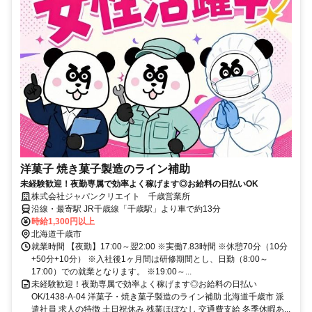
洋菓子 焼き菓子製造のライン補助
未経験歓迎！夜勤専属で効率よく稼げます◎お給料の日払いOK
株式会社ジャパンクリエイト 千歳営業所
沿線・最寄駅 JR千歳線「千歳駅」より車で約13分
時給1,300円以上
北海道千歳市
就業時間 【夜勤】17:00～翌2:00 ※実働7.83時間 ※休憩70分（10分
+50分+10分） ※入社後1ヶ月間は研修期間とし、日勤（8:00～
17:00）での就業となります。 ※19:00～...
未経験歓迎！夜勤専属で効率よく稼げます◎お給料の日払い
OK/1438-A-04 洋菓子・焼き菓子製造のライン補助 北海道千歳市 派
遣社員 求人の特徴 土日祝休み 残業ほぼなし 交通費支給 冬季休暇あ...