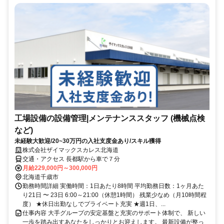
工場設備の設備管理|メンテナンススタッフ (機械点検
など)
未経験大歓迎/20~30万円の入社支度金あり/スキル獲得
株式会社ザイマックスカレス北海道
交通・アクセス 長都駅から車で７分
月給229,000円～300,000円
北海道千歳市
勤務時間詳細 実働時間：1日あたり8時間 平均勤務日数：1ヶ月あた
り21日 〜 23日 6:00～21:00（休憩1時間） 残業少なめ（月10時間程
度） ★休日出勤なしでプライベート充実 ★週1日、...
仕事内容 ⼤⼿グループの安定基盤と充実のサポート体制で、 新しい
⼀歩を踏み出すあなたをしっかりとお迎えします。 最新設備が整っ