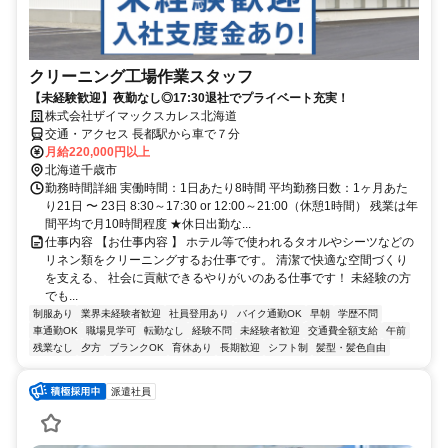
クリーニング工場作業スタッフ
【未経験歓迎】夜勤なし◎17:30退社でプライベート充実！
株式会社ザイマックスカレス北海道
交通・アクセス 長都駅から車で７分
月給220,000円以上
北海道千歳市
勤務時間詳細 実働時間：1日あたり8時間 平均勤務日数：1ヶ月あた
り21日 〜 23日 8:30～17:30 or 12:00～21:00（休憩1時間） 残業は年
間平均で月10時間程度 ★休日出勤な...
仕事内容 【お仕事内容 】 ホテル等で使われるタオルやシーツなどの
リネン類をクリーニングするお仕事です。 清潔で快適な空間づくり
を支える、 社会に貢献できるやりがいのある仕事です！ 未経験の方
でも...
制服あり
業界未経験者歓迎
社員登用あり
バイク通勤OK
早朝
学歴不問
車通勤OK
職場見学可
転勤なし
経験不問
未経験者歓迎
交通費全額支給
午前
残業なし
夕方
ブランクOK
育休あり
長期歓迎
シフト制
髪型・髪色自由
派遣社員