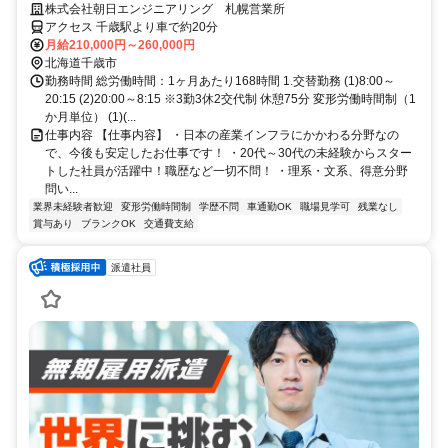
す。
株式会社朝日エンジニアリング 札幌営業所
アクセス 千歳駅より車で約20分
月給210,000円～260,000円
北海道千歳市
勤務時間 総労働時間：1ヶ月あたり168時間 1.交替勤務 (1)8:00～
20:15 (2)20:00～8:15 ※3勤3休2交代制 休憩75分 変形労働時間制（1
か月単位） (1)(...
仕事内容 【仕事内容】 ・日本の産業インフラにかかわる分野なの
で、今後も安定したお仕事です！ ・20代～30代の未経験からスター
トした社員が活躍中！職歴など一切不問！ ・理系・文系、得意分野
問い...
業界未経験者歓迎
変形労働時間制
学歴不問
車通勤OK
職場見学可
残業なし
賞与あり
ブランクOK
交通費支給
派遣社員