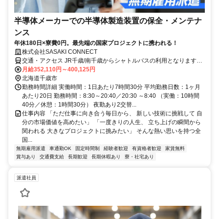
半導体メーカーでの半導体製造装置の保全・メンテナ
ンス
年休180日×寮費0円。最先端の国家プロジェクトに携われる！
株式会社SASAKI CONNECT
交通・アクセス JR千歳/南千歳からシャトルバスの利用となります。
車通勤の方は、所定の駐車場から送迎となります
月給352,110円～400,125円
北海道千歳市
勤務時間詳細 実働時間：1日あたり7時間30分 平均勤務日数：1ヶ月
あたり20日 勤務時間：8:30～20:40／20:30 ～8:40 （実働：10時間
40分／休憩：1時間30分） 夜勤あり2交替...
仕事内容 「ただ仕事に向き合う毎日から、 新しい技術に挑戦して 自
分の市場価値を高めたい」 「一度きりの人生、 立ち上げの瞬間から
関われる 大きなプロジェクトに挑みたい」 そんな熱い思いを持つ全
国...
無期雇用派遣
車通勤OK
固定時間制
経験者歓迎
有資格者歓迎
家賃無料
賞与あり
交通費支給
長期歓迎
長期休暇あり
寮・社宅あり
派遣社員