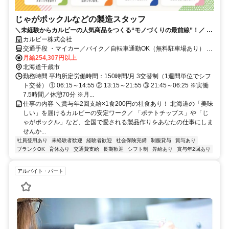
じゃがポックルなどの製造スタッフ
＼未経験からカルビーの人気商品をつくる“モノづくりの最前線”！／ ◆
未経験OK！充実の研修で安心スタート ◆年間休日124日／残業月15h以
カルビー株式会社
下でプライベートも充実！ ◆正社員登用実績多数！安定して長く働ける
交通手段 ・マイカー／バイク／自転車通勤OK（無料駐車場あり） JR
千歳線 千歳駅から車で15分 JR千歳線 長都駅から徒歩25分
月給254,307円以上
北海道千歳市
勤務時間 平均所定労働時間：150時間/月 3交替制（1週間単位でシフ
ト交替） ① 06:15～14:55 ② 13:15～21:55 ③ 21:45～06:25 ※実働
7.5時間／休憩70分 ※月...
仕事の内容 ＼賞与年2回支給×1食200円の社食あり！ 北海道の「美味
しい」を届けるカルビーの安定ワーク／ 「ポテトチップス」や「じ
ゃがポックル」など、全国で愛される製品作りをあなたの仕事にしま
せんか...
社員登用あり
未経験者歓迎
経験者歓迎
社会保険完備
制服貸与
賞与あり
ブランクOK
育休あり
交通費支給
長期歓迎
シフト制
昇給あり
賞与年2回あり
アルバイト・パート