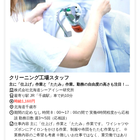
クリーニング工場スタッフ
主に「仕上げ」作業と「たたみ」作業。勤務の自由度の高さも注目！土
日休み
株式会社北海道シーアイシー研究所
最寄り駅 JR「千歳駅」車で約10分
時給1,160円
北海道千歳市
期間の定め なし 時間 8：00〜17：00の間で 実働4時間程度から応相
談 勤務日数 週3〜5回（応相談）
仕事内容 主に「仕上げ」作業と「たたみ」作業です。 ワイシャツや
ズボンにアイロンをかける作業、制服や布団をたたむ作業など。 ※
業務内容のご希望も考慮 ※難しいお仕事ではなく、重労働ではあり