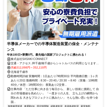
半導体メーカーでの半導体製造装置の保全・メンテナ
ンス
年休180日×寮費0円。最先端の国家プロジェクトに携われる！
株式会社SASAKI CONNECT
交通・アクセス JR千歳/南千歳からシャトルバスの利用となります。
車通勤の方は、所定の駐車場から送迎となります
月給312,098円～352,110円
北海道千歳市
勤務時間詳細 実働時間：1日あたり7時間30分 平均勤務日数：1ヶ月
あたり20日 勤務時間：8:30～20:40／20:30 ～8:40 （実働：10時間
40分／休憩：1時間30分） 夜勤あり2交替...
仕事内容 「ただ仕事に向き合う毎日から、 新しい技術に挑戦して 自
分の市場価値を高めたい」 「一度きりの人生、 立ち上げの瞬間から
関われる 大きなプロジェクトに挑みたい」 そんな熱い思いを持つ全
国...
無期雇用派遣
車通勤OK
固定時間制
経験者歓迎
有資格者歓迎
家賃無料