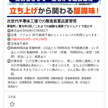
次世代半導体工場での製造装置品質管理
寮無料／賞与年2回／これまでの経験を国家プロジェクトで活かす
株式会社SASAKI CONNECT
交通・アクセス JR千歳/南千歳からシャトルバスの利用となります。
車通勤の方は、所定の駐車場から送迎となります
月給263,625円～270,750円
北海道千歳市
勤務時間詳細 実働時間：1日あたり7時間30分 平均勤務日数：1ヶ月
あたり20日 勤務時間：8:30～17:00 （実働：7時間30分／休憩：1時
間） 状況により、残業あり
仕事内容 「ただ仕事に向き合う毎日から、 新しい技術に挑戦して 自
分の市場価値を高めたい」 「一度きりの人生、 立ち上げの瞬間から
関われる 大きなプロジェクトに挑みたい」 そんな熱い思いを持つ全
国...
無期雇用派遣
車通勤OK
固定時間制
経験者歓迎
有資格者歓迎
家賃無料
賞与あり
交通費支給
長期歓迎
長期休暇あり
土日祝休み
寮・社宅あり
送迎あり
正社員