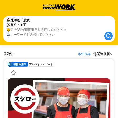
北海道
北海道
千歳駅
千歳駅
組立・加工
組立・加工
特徴/給与/雇用形態を選択してください
キーワードを選択してください
22件
条件保存
関連度順
アルバイト・パート