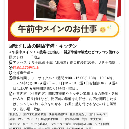
回転すし店の開店準備・キッチン
＜午前中メイン！＞接客ほぼ無し！開店準備や製造などコツコツ働ける
スシロー 千歳店
アクセス ＪＲ千歳線 千歳（北海道）南口徒歩約16分、ＪＲ千歳線 長
都東口徒歩約29分、ＪＲ石勝線 南千歳南口徒歩約52分
時給1,170円以上
北海道千歳市
勤務時間 シフトサイクル：1週間 9:00～15:00(9-13時、10-14時、
11-15時などOK) ★週2日～、1日3h～OK（週1日も相談OK） ★週4
日以上OK ★短時間勤務OK！時間・曜日...
仕事内容 【仕事内容】開店前準備やキッチン業務 ネタの準備・各種
仕込み・切り付けなど、開店前の準備をお任せ。お店が開店した後
は、シャリの上にネタをのせる・お皿に盛り付けるなどのすし製造
や、洗い場・炊飯...
制服あり
業界未経験者歓迎
扶養内勤務OK
社員登用あり
週1日からOK
副業・WワークOK
1日4時間以内OK
土日祝のみOK
主婦・主夫歓迎
週1シフト提出
60代も応募可
フリーター歓迎
給料前払いOK
シフト自由
学歴不問
車通勤OK
学生歓迎
経験不問
未経験者歓迎
午前