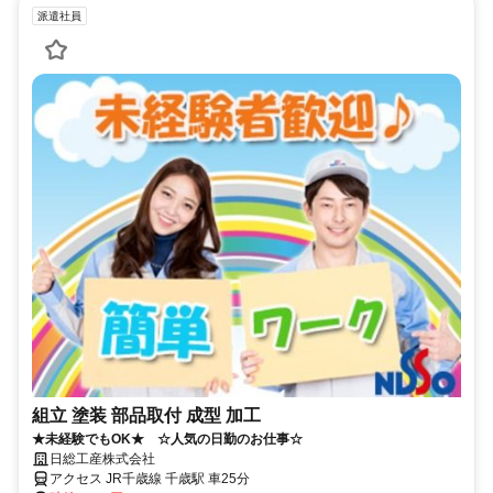
派遣社員
組立 塗装 部品取付 成型 加工
★未経験でもOK★ ☆人気の日勤のお仕事☆
日総工産株式会社
アクセス JR千歳線 千歳駅 車25分