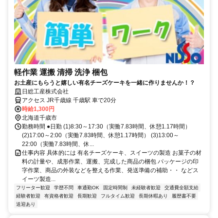
軽作業 運搬 清掃 洗浄 梱包
お土産にもらうと嬉しい有名チーズケーキを一緒に作りませんか！？
日総工産株式会社
アクセス JR千歳線 千歳駅 車で20分
時給1,300円
北海道千歳市
勤務時間 ●日勤 (1)8:30～17:30（実働7.83時間、休憩1.17時間）
(2)17:00～2:00（実働7.83時間、休憩1.17時間） (3)13:00～
22:00（実働7.83時間、休...
仕事内容 具体的には 有名チーズケーキ、スイーツの製造 お菓子の材
料の計量や、成形作業、運搬、完成した商品の梱包 パッケージの印
字作業、商品の外装などを整える作業、発送準備の補助・・ などス
イーツ製造...
フリーター歓迎
学歴不問
車通勤OK
固定時間制
未経験者歓迎
交通費全額支給
経験者歓迎
有資格者歓迎
長期歓迎
フルタイム歓迎
長期休暇あり
履歴書不要
送迎あり