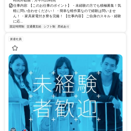
時間外勤務：月平均10時間
仕事内容: 【このお仕事のポイント】 ・未経験の方でも積極募集！気
軽に問い合わせください！ ・簡単な軽作業なので経験は問いませ
ん！ ・家具家電付き寮を完備！ 【仕事内容】 ご自身のスキル・経験
に応...
固定時間制
交通費支給
シフト制
昇給あり
派遣社員