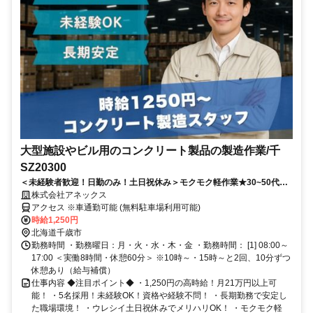
大型施設やビル用のコンクリート製品の製造作業/千
SZ20300
＜未経験者歓迎！日勤のみ！土日祝休み＞モクモク軽作業★30~50代男
性多数活躍中！
株式会社アネックス
アクセス ※車通勤可能 (無料駐車場利用可能)
時給1,250円
北海道千歳市
勤務時間 ・勤務曜日：月・火・水・木・金 ・勤務時間： [1] 08:00～
17:00 ＜実働8時間・休憩60分＞ ※10時～・15時～と2回、10分ずつ
休憩あり（給与補償）
仕事内容 ◆注目ポイント◆ ・1,250円の高時給！月21万円以上可
能！ ・5名採用！未経験OK！資格や経験不問！ ・長期勤務で安定し
た職場環境！ ・ウレシイ土日祝休みでメリハリOK！ ・モクモク軽