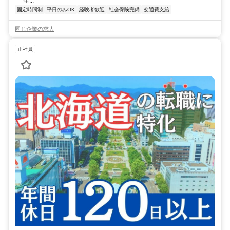
生...
固定時間制
平日のみOK
経験者歓迎
社会保険完備
交通費支給
同じ企業の求人
正社員