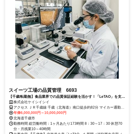
スイーツ工場の品質管理 6693
【千歳/転勤無】食品業界での品質保証経験を活かす！「LeTAO」を支え
る将来の部長候補募集
株式会社ケイシイシイ
アクセス ＪＲ千歳線 千歳（北海道）南口徒歩約82分 マイカー通勤可
（駅からの社用バスも運行中）
年俸6,000,000円～10,000,000円
北海道千歳市
勤務時間 総労働時間：1ヶ月あたり173時間 8：30～17：30 休憩70
分・月残業10～40時間