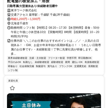
配電盤の板金加工・溶接
日勤専属/大型連休あり/未経験者活躍中
東洋ワーク株式会社
交通アクセス 最寄駅：千歳駅 千歳(JR千歳線)
時給1,200円～1,500円
北海道千歳市
勤務時間 シフト制 【時間1】08:20～17:30 【休憩時間】昼食：50分
午前と午後に小休憩各10分 【実働時間】8時間 【残業時間】10～20
時間/月(平均)
仕事内容 ＼＼このお仕事のおすすめポイントは…／／ ・人気の土日
祝休み！ ・GW、お盆や年末年始の長期休暇あり！ ・うれしい日勤専
属のお仕事です♪ ・未経験歓迎！丁寧に先輩社員が研修します。 他
多...
業界未経験者歓迎
主婦・主夫歓迎
フリーター歓迎
学歴不問
即日勤務OK
平日のみOK
転勤なし
未経験者歓迎
経験者歓迎
夜間
週払いOK
有資格者歓迎
研修あり
社会保険完備
制服貸与
賞与あり
ブランクOK
交通費支給
長期歓迎
シフト制
派遣社員