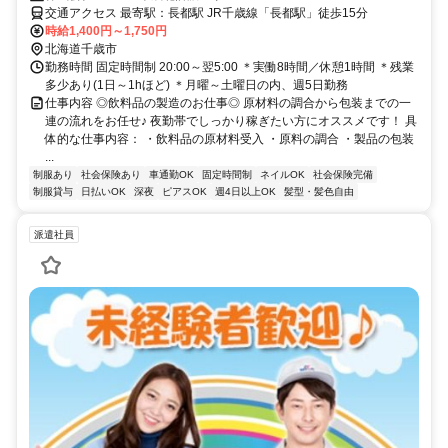
交通アクセス 最寄駅：長都駅 JR千歳線「長都駅」徒歩15分
時給1,400円～1,750円
北海道千歳市
勤務時間 固定時間制 20:00～翌5:00 ＊実働8時間／休憩1時間 ＊残業
多少あり(1日～1hほど) ＊月曜～土曜日の内、週5日勤務
仕事内容 ◎飲料品の製造のお仕事◎ 原材料の調合から包装までの一
連の流れをお任せ♪ 夜勤帯でしっかり稼ぎたい方にオススメです！ 具
体的な仕事内容： ・飲料品の原材料受入 ・原料の調合 ・製品の包装
...
制服あり
社会保険あり
車通勤OK
固定時間制
ネイルOK
社会保険完備
制服貸与
日払いOK
深夜
ピアスOK
週4日以上OK
髪型・髪色自由
派遣社員