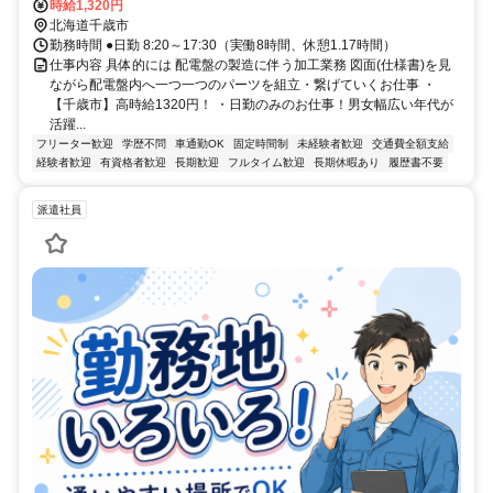
時給1,320円
北海道千歳市
勤務時間 ●日勤 8:20～17:30（実働8時間、休憩1.17時間）
仕事内容 具体的には 配電盤の製造に伴う加工業務 図面(仕様書)を見
ながら配電盤内へ一つ一つのパーツを組立・繋げていくお仕事 ・
【千歳市】高時給1320円！ ・日勤のみのお仕事！男女幅広い年代が
活躍...
フリーター歓迎
学歴不問
車通勤OK
固定時間制
未経験者歓迎
交通費全額支給
経験者歓迎
有資格者歓迎
長期歓迎
フルタイム歓迎
長期休暇あり
履歴書不要
派遣社員