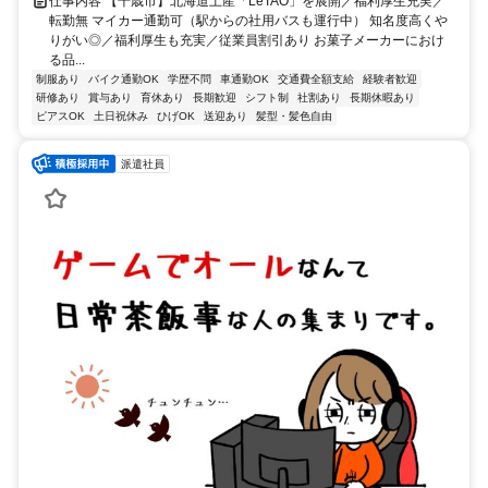
仕事内容 【千歳市】北海道土産「LeTAO」を展開／福利厚生充実／
転勤無 マイカー通勤可（駅からの社用バスも運行中） 知名度高くや
りがい◎／福利厚生も充実／従業員割引あり お菓子メーカーにおけ
る品...
制服あり
バイク通勤OK
学歴不問
車通勤OK
交通費全額支給
経験者歓迎
研修あり
賞与あり
育休あり
長期歓迎
シフト制
社割あり
長期休暇あり
ピアスOK
土日祝休み
ひげOK
送迎あり
髪型・髪色自由
派遣社員