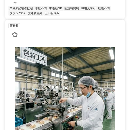
作...
業界未経験者歓迎
学歴不問
車通勤OK
固定時間制
職場見学可
経験不問
ブランクOK
交通費支給
土日祝休み
正社員