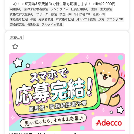
心！ ✨寮完備&寮費補助で新生活も応援します！ ✨時給2,000円...
制服あり
業界未経験者歓迎
ランチタイム
社員登用あり
主婦・主夫歓迎
資格取得支援あり
フリーター歓迎
学歴不問
平日のみOK
経験不問
未経験者歓迎
午前
経験者歓迎
有資格者歓迎
月1シフト提出
夕方
ブランクOK
交通費支給
長期歓迎
フルタイム歓迎
派遣社員