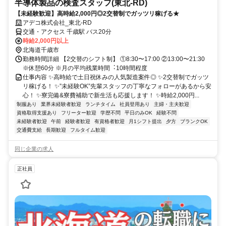
半導体製品の検査スタッフ(東北-RD)
【未経験歓迎】高時給2,000円◎2交替制でガッツリ稼げる★
アデコ株式会社_東北-RD
交通・アクセス 千歳駅 バス20分
時給2,000円以上
北海道千歳市
勤務時間詳細 【2交替のシフト制】 ①8:30〜17:00 ②13:00〜21:30
※休憩60分 ※⽉の平均残業時間︓10時間程度
仕事内容 ✨高時給で土日祝休みの人気製造案件◎ ✨2交替制でガッツ
リ稼げる！ ✨”未経験OK”先輩スタッフの丁寧なフォローがあるから安
心！ ✨寮完備&寮費補助で新生活も応援します！ ✨時給2,000円...
制服あり
業界未経験者歓迎
ランチタイム
社員登用あり
主婦・主夫歓迎
資格取得支援あり
フリーター歓迎
学歴不問
平日のみOK
経験不問
未経験者歓迎
午前
経験者歓迎
有資格者歓迎
月1シフト提出
夕方
ブランクOK
交通費支給
長期歓迎
フルタイム歓迎
同じ企業の求人
正社員