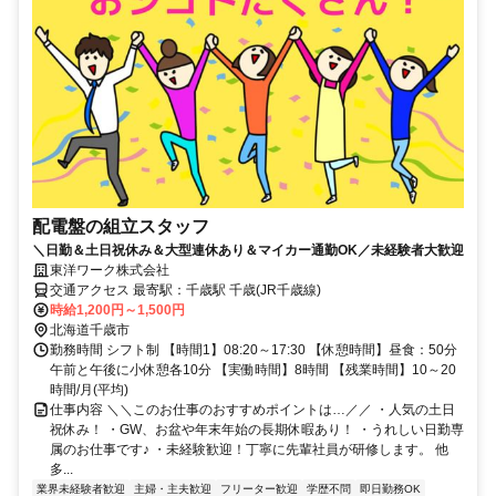
配電盤の組立スタッフ
＼日勤＆土日祝休み＆大型連休あり＆マイカー通勤OK／未経験者大歓迎
東洋ワーク株式会社
交通アクセス 最寄駅：千歳駅 千歳(JR千歳線)
時給1,200円～1,500円
北海道千歳市
勤務時間 シフト制 【時間1】08:20～17:30 【休憩時間】昼食：50分
午前と午後に小休憩各10分 【実働時間】8時間 【残業時間】10～20
時間/月(平均)
仕事内容 ＼＼このお仕事のおすすめポイントは…／／ ・人気の土日
祝休み！ ・GW、お盆や年末年始の長期休暇あり！ ・うれしい日勤専
属のお仕事です♪ ・未経験歓迎！丁寧に先輩社員が研修します。 他
多...
業界未経験者歓迎
主婦・主夫歓迎
フリーター歓迎
学歴不問
即日勤務OK