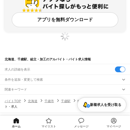
アプリを無料ダウンロード
北海道、千歳駅、組立・加工のアルバイト・バイト求人情報
求人の詳細を表示
条件を追加・変更して検索
市区町村を追加・変更
関連キーワード
完全在宅ワーク 全国
シール貼り 在宅
現在地周辺
ガチャガチャ
犬カフェ
北海道
駅を追加・変更
バイトTOP
北海道
千歳市
千歳駅
組立・加工のアルバイト・バイ
北海道
すべて
新着求人を受け取る
ト・求人
札幌市
すべて
職種を追加・変更
JR函館本線(函館～長万部)
中央区
北区
東区
白石区
豊平区
南区
西区
厚別区
手稲区
清田区
函館駅
五稜郭駅
桔梗駅
大中山駅
七飯駅
新函館北斗駅
仁山駅
大沼駅
大沼公園駅
飲食・フードサービス
函館市
小樽市
旭川市
室蘭市
釧路市
帯広市
北見市
夕張市
岩見沢市
網走市
留萌市
特徴を追加・変更
赤井川駅
駒ケ岳駅
鹿部駅
渡島沼尻駅
渡島砂原駅
掛澗駅
尾白内駅
東森駅
森駅
石倉駅
飲食・フードサービス
すべて
ヘルプ・お問い合わせ
サイトマップ
利用規約・プライバシーポリシー
苫小牧市
稚内市
美唄市
芦別市
江別市
赤平市
紋別市
士別市
名寄市
三笠市
根室市
落部駅
野田生駅
山越駅
八雲駅
山崎駅
黒岩駅
国縫駅
中ノ沢駅
長万部駅
ホールスタッフ
キッチンスタッフ
皿洗い・洗い場
精肉・鮮魚加工
給食調理
人気
ホーム
マイリスト
メッセージ
マイページ
[企業]求人広告の掲載相談
千歳市
滝川市
砂川市
歌志内市
深川市
富良野市
登別市
恵庭市
伊達市
北広島市
雇用形態を追加・変更