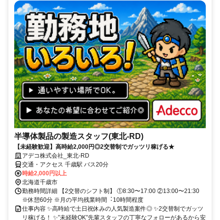
半導体製品の製造スタッフ(東北-RD)
【未経験歓迎】高時給2,000円◎2交替制でガッツリ稼げる★
アデコ株式会社_東北-RD
交通・アクセス 千歳駅 バス20分
時給2,000円以上
北海道千歳市
勤務時間詳細 【2交替のシフト制】 ①8:30〜17:00 ②13:00〜21:30
※休憩60分 ※⽉の平均残業時間︓10時間程度
仕事内容 ✨高時給で土日祝休みの人気製造案件◎ ✨2交替制でガッツ
リ稼げる！ ✨”未経験OK”先輩スタッフの丁寧なフォローがあるから安