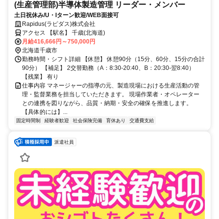
(生産管理部)半導体製造管理 リーダー・メンバー
土日祝休み/U・Iターン歓迎/WEB面接可
Rapidus(ラピダス)株式会社
アクセス 【駅名】 千歳(北海道)
月給416,666円～750,000円
北海道千歳市
勤務時間・シフト詳細 【休憩】 休憩90分（15分、60分、15分の合計
90分） 【補足】 2交替勤務（A：8:30-20:40、B：20:30-翌8:40）
【残業】 有り
仕事内容 マネージャーの指導の元、製造現場における生産活動の管
理・監督業務を担当していただきます。 現場作業者・オペレーター
との連携を図りながら、品質・納期・安全の確保を推進します。
【具体的には】...
固定時間制
経験者歓迎
社会保険完備
育休あり
交通費支給
派遣社員