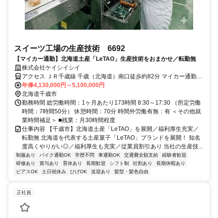
スイーツ工場の生産技術 6692
【マイカー通勤】北海道土産「LeTAO」生産技術をおまかせ／転勤無
株式会社ケイシイシイ
アクセス ＪＲ千歳線 千歳（北海道）南口徒歩約82分 マイカー通勤可
（駅からの社用バス運行中）
年俸4,130,000円～5,100,000円
北海道千歳市
勤務時間 総労働時間：1ヶ月あたり173時間 8:30～17:30 （所定労働
時間：7時間50分） 休憩時間：70分 時間外労働有無：有 ＜その他就
業時間補足＞ ■残業：月30時間程度
仕事内容 【千歳市】北海道土産「LeTAO」を展開／福利厚生充実／
転勤無 北海道を代表する土産菓子「LeTAO」ブランドを展開！ 知名
度高くやりがい◎／福利厚生も充実／従業員割引あり 当社の生産技...
制服あり
バイク通勤OK
学歴不問
車通勤OK
交通費全額支給
経験者歓迎
研修あり
賞与あり
育休あり
長期歓迎
シフト制
社割あり
長期休暇あり
ピアスOK
土日祝休み
ひげOK
送迎あり
髪型・髪色自由
正社員