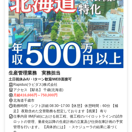
生産管理業務 実務担当
土日祝休み/U・Iターン歓迎/WEB面接可
Rapidus(ラピダス)株式会社
アクセス 【駅名】 千歳(北海道)
月給416,666円～750,000円
北海道千歳市
勤務時間・シフト詳細 08:30~17:00【休憩】 休憩時間：60分 【補
足】 夜勤含めた交替勤務を想定しております【残業】 有り
仕事内容 IIM(Fab)における前工程、後工程のパイロットラインの試作
ロットの管理、量産化以降の生産計画の立案及び仕掛在庫計画の予実
管理を行います。 【具体的には】 ・スケジューラの結果に基づく