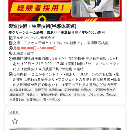
製造技術・生産技術(半導体関連)
要クリーンルーム経験／寮あり／車通勤可能／年収400万超可
アルテンジャパン株式会社
交通・アクセス 千歳市エリア内での就業です。車通勤応相談。
月給300,000円～500,000円
北海道千歳市
勤務時間詳細 実働時間：1日あたり7時間45分 平均勤務日数：1ヶ月
あたり20日 〜 21日 9:00～17:30（実働7時間45分） ※プロジェクト
により変動あり ★月残業平均15h程度 ※定時...
仕事内容 ＜ここがポイント！＞ ●寮あり、UIJターンの方も歓迎 ●最
新技術に携われる案件あり ●プロジェクトの希望も最大限考慮 ●職場
の人間関係が良好で働きやすい ●安定の正社員＆賞与など待遇充実 ...
資格取得支援あり
学歴不問
車通勤OK
固定時間制
転勤なし
交通費全額支給
経験者歓迎
残業なし
有資格者歓迎
研修あり
賞与あり
ブランクOK
育休あり
交通費支給
土日祝休み
寮・社宅あり
正社員