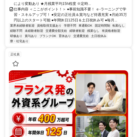
により変動あり ★月残業平均15h程度 ※定時...
仕事内容 ＜ここがポイント！＞ ●事前知識不要！ ｅ-ラーニングで学
習・スキルアップ可！ ●安定の正社員＆賞与など待遇充実 ●月給35万
円以上のスタート可能 ●年間休日125日＆土日祝休み可 ●毎月...
業界未経験者歓迎
資格取得支援あり
学歴不問
車通勤OK
固定時間制
転勤なし
経験不問
未経験者歓迎
交通費全額支給
経験者歓迎
残業なし
有資格者歓迎
研修あり
賞与あり
ブランクOK
育休あり
交通費支給
土日祝休み
寮・社宅あり
正社員