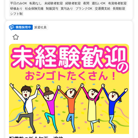
平日のみOK
転勤なし
未経験者歓迎
経験者歓迎
夜間
週払いOK
有資格者歓迎
研修あり
社会保険完備
制服貸与
賞与あり
ブランクOK
交通費支給
長期歓迎
シフト制
派遣社員