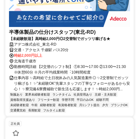
半導体製品の仕分けスタッフ(東北-RD)
【未経験歓迎】高時給2,000円◎2交替制でガッツリ稼げる★
アデコ株式会社_東北-RD
交通・アクセス 千歳駅 バス20分
時給2,000円以上
北海道千歳市
勤務時間詳細 【2交替のシフト制】 ①8:30〜17:00 ②13:00〜21:30
※休憩60分 ※⽉の平均残業時間︓10時間程度
仕事内容 ✨高時給で土日祝休みの人気製造案件◎ ✨2交替制でガッツ
リ稼げる！ ✨”未経験OK”先輩スタッフの丁寧なフォローがあるから安
心！ ✨寮完備&寮費補助で新生活も応援します！ ✨時給2,000円...
制服あり
業界未経験者歓迎
ランチタイム
社員登用あり
主婦・主夫歓迎
資格取得支援あり
フリーター歓迎
学歴不問
平日のみOK
経験不問
未経験者歓迎
午前
経験者歓迎
有資格者歓迎
月1シフト提出
夕方
ブランクOK
交通費支給
長期歓迎
フルタイム歓迎
正社員