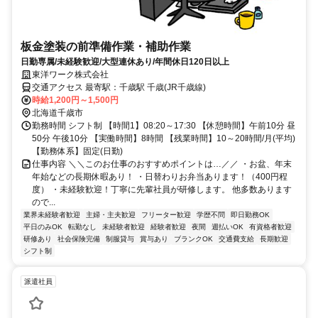
板金塗装の前準備作業・補助作業
日勤専属/未経験歓迎/大型連休あり/年間休日120日以上
東洋ワーク株式会社
交通アクセス 最寄駅：千歳駅 千歳(JR千歳線)
時給1,200円～1,500円
北海道千歳市
勤務時間 シフト制 【時間1】08:20～17:30 【休憩時間】午前10分 昼
50分 午後10分 【実働時間】8時間 【残業時間】10～20時間/月(平均)
【勤務体系】固定(日勤)
仕事内容 ＼＼このお仕事のおすすめポイントは…／／ ・お盆、年末
年始などの長期休暇あり！ ・日替わりお弁当あります！（400円程
度） ・未経験歓迎！丁寧に先輩社員が研修します。 他多数あります
ので...
業界未経験者歓迎
主婦・主夫歓迎
フリーター歓迎
学歴不問
即日勤務OK
平日のみOK
転勤なし
未経験者歓迎
経験者歓迎
夜間
週払いOK
有資格者歓迎
研修あり
社会保険完備
制服貸与
賞与あり
ブランクOK
交通費支給
長期歓迎
シフト制
派遣社員