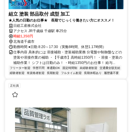
組立 塗装 部品取付 成型 加工
★人気の日勤のお仕事★ 長期でじっくり働きたい方にオススメ！
日総工産株式会社
アクセス JR千歳線 千歳駅 車25分
時給1,350円
北海道千歳市
勤務時間 ●日勤 8:20～17:30（実働8時間、休憩1.17時間）
仕事内容 具体的には 溶接補助・塗装補助業務 分電盤や制御盤などの
塗装や溶接作業の補助 ・【千歳市】高時給1350円！ ・溶接・塗装の
補助作業！ シフトは日勤のみ！ ・時給1350円のお仕事！ 給与...
フリーター歓迎
学歴不問
車通勤OK
固定時間制
未経験者歓迎
交通費全額支給
経験者歓迎
有資格者歓迎
長期歓迎
フルタイム歓迎
長期休暇あり
履歴書不要
正社員