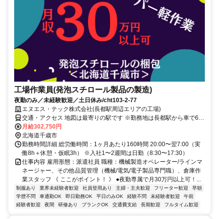
工場作業員(発泡スチロール製品の製造)
夜勤のみ／未経験歓迎／土日休み/cht103-2-77
エヌエス・テック株式会社(長都駅周辺エリアの工場)
交通・アクセス 地図は最寄りの駅です ※勤務地は長都駅から車で6分
圏内 ※車通勤OK
月給302,750円
北海道千歳市
勤務時間詳細 総労働時間：1ヶ月あたり160時間 20:00〜翌7:00（実
働8h＋休憩・仮眠3h） ※入社1〜2週間は日勤（8:30〜17:30）
仕事内容 雇用形態：派遣社員 職種：機械製造オペレーター/ラインマ
ネージャー、その他品質管理（機械/電気/電子製品専門職）、倉庫作
業スタッフ 《 ここがポイント！ 》 ●夜勤専属で月30万円以上可！...
制服あり
業界未経験者歓迎
社員登用あり
主婦・主夫歓迎
フリーター歓迎
早朝
学歴不問
車通勤OK
即日勤務OK
平日のみOK
経験不問
未経験者歓迎
午前
経験者歓迎
夜間
研修あり
ブランクOK
交通費支給
長期歓迎
フルタイム歓迎