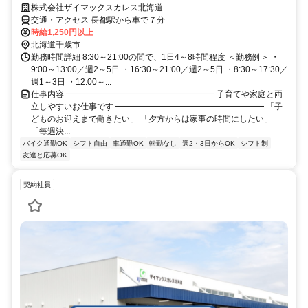
株式会社ザイマックスカレス北海道
交通・アクセス 長都駅から車で７分
時給1,250円以上
北海道千歳市
勤務時間詳細 8:30～21:00の間で、1日4～8時間程度 ＜勤務例＞ ・
9:00～13:00／週2～5日 ・16:30～21:00／週2～5日 ・8:30～17:30／
週1～3日 ・12:00～...
仕事内容 ━━━━━━━━━━━━━━━━━━ 子育てや家庭と両
立しやすいお仕事です ━━━━━━━━━━━━━━━━━━ 「子
どものお迎えまで働きたい」 「夕方からは家事の時間にしたい」
「毎週決...
バイク通勤OK
シフト自由
車通勤OK
転勤なし
週2・3日からOK
シフト制
友達と応募OK
契約社員