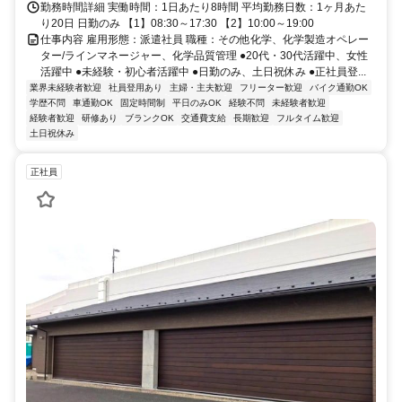
勤務時間詳細 実働時間：1日あたり8時間 平均勤務日数：1ヶ月あた
り20日 日勤のみ 【1】08:30～17:30 【2】10:00～19:00
仕事内容 雇用形態：派遣社員 職種：その他化学、化学製造オペレー
ター/ラインマネージャー、化学品質管理 ●20代・30代活躍中、女性
活躍中 ●未経験・初心者活躍中 ●日勤のみ、土日祝休み ●正社員登...
業界未経験者歓迎
社員登用あり
主婦・主夫歓迎
フリーター歓迎
バイク通勤OK
学歴不問
車通勤OK
固定時間制
平日のみOK
経験不問
未経験者歓迎
経験者歓迎
研修あり
ブランクOK
交通費支給
長期歓迎
フルタイム歓迎
土日祝休み
正社員