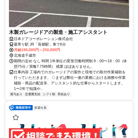
木製ガレージドアの製造・施工アシスタント
日本ドアコーポレーション株式会社
最寄り駅 JR「長都駅」車で6分
月給190,000円～250,000円
北海道千歳市
期間の定め なし 時間 1年単位の変形労働時間制 9：00〜18：00（休
憩75分／実働7.75時間） 残業 ほぼありません。
仕事内容 工場内でのガレージドアの製作と現地での取付作業補助を
行っていただきます。 ◇まずは弊社一連の業務における雑務や作業
補助・商品の配送等、アシスタント的な仕事からスタートします。
1〜2年で知識や...
賞与あり
交通費支給
シフト制
昇給あり
派遣社員