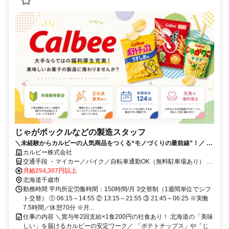
じゃがポックルなどの製造スタッフ
＼未経験からカルビーの人気商品をつくる“モノづくりの最前線”！／ ◆
未経験OK！充実の研修で安心スタート ◆年間休日124日／残業月15h以
カルビー株式会社
下でプライベートも充実！ ◆正社員登用実績多数！安定して長く働ける
交通手段 ・マイカー／バイク／自転車通勤OK（無料駐車場あり） JR
千歳線 千歳駅から車で15分 JR千歳線 長都駅から徒歩25分
月給254,307円以上
北海道千歳市
勤務時間 平均所定労働時間：150時間/月 3交替制（1週間単位でシフ
ト交替） ① 06:15～14:55 ② 13:15～21:55 ③ 21:45～06:25 ※実働
7.5時間／休憩70分 ※月...
仕事の内容 ＼賞与年2回支給×1食200円の社食あり！ 北海道の「美味
しい」を届けるカルビーの安定ワーク／ 「ポテトチップス」や「じ