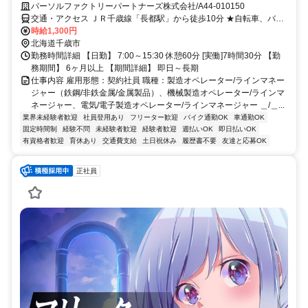
パーソルファクトリーパートナーズ株式会社/A44-010150
交通・アクセス ＪＲ千歳線「長都駅」から徒歩10分 ★自転車、バイ
ク、マイカー通勤OK（無料駐車場あり）
時給1,300円
北海道千歳市
勤務時間詳細 【日勤】 7:00～15:30 休憩60分 [実働]7時間30分 【勤
務期間】 6ヶ月以上 【期間詳細】 即日～長期
仕事内容 雇用形態：契約社員 職種：製造オペレーター/ラインマネー
ジャー（鉄鋼/非鉄金属/金属製品）、機械製造オペレーター/ラインマ
ネージャー、電気/電子製造オペレーター/ラインマネージャー ＿/＿...
業界未経験者歓迎
社員登用あり
フリーター歓迎
バイク通勤OK
車通勤OK
固定時間制
経験不問
未経験者歓迎
経験者歓迎
週払いOK
即日払いOK
有資格者歓迎
育休あり
交通費支給
土日祝休み
履歴書不要
友達と応募OK
正社員