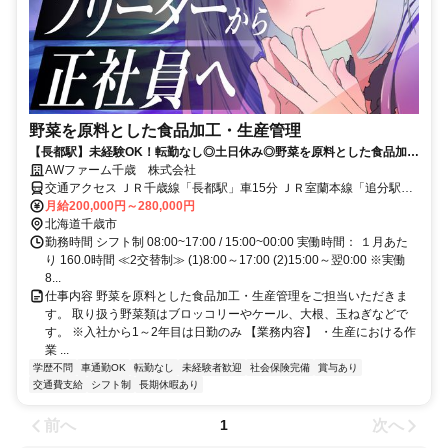
野菜を原料とした食品加工・生産管理
【長都駅】未経験OK！転勤なし◎土日休み◎野菜を原料とした食品加
工・生産管理
AWファーム千歳 株式会社
交通アクセス ＪＲ千歳線「長都駅」車15分 ＪＲ室蘭本線「追分駅」
車16分 ＪＲ千歳線「千歳駅」車20分 通勤方法：車OK ※無料の駐車
月給200,000円～280,000円
場あり
北海道千歳市
勤務時間 シフト制 08:00~17:00 / 15:00~00:00 実働時間： １月あた
り 160.0時間 ≪2交替制≫ (1)8:00～17:00 (2)15:00～翌0:00 ※実働
8...
仕事内容 野菜を原料とした食品加工・生産管理をご担当いただきま
す。 取り扱う野菜類はブロッコリーやケール、大根、玉ねぎなどで
す。 ※入社から1～2年目は日勤のみ 【業務内容】 ・生産における作
業 ...
学歴不問
車通勤OK
転勤なし
未経験者歓迎
社会保険完備
賞与あり
交通費支給
シフト制
長期休暇あり
前へ
次へ
1