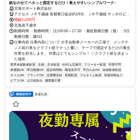
紙をのせてペタッと固定するだけ！覚えやすいシンプルワーク♪
北海サポート株式会社
アクセス ＪＲ千歳線 長都東口徒歩約19分、ＪＲ千歳線 サッポロビー
ル庭園東口徒歩約33分、ＪＲ千歳線 千歳（北海道）南口徒歩約48分
時給1,200円
JR長都駅から車で5分
北海道千歳市
勤務時間 ・勤務時間： [1] 09:00～17:30 ・最低勤務日数（週）：5日
勤務日数：週5日
仕事内容 仕事内容について 大手自動車メーカーの工場で、メンテナ
ンス前の車をクラフト紙でそっと覆い、テープで固定するだけの養生
作業を担当します。 作業はとてもシンプル！ ◇クラフト紙を決まっ
た場所...
業界未経験者歓迎
主婦・主夫歓迎
60代も応募可
フリーター歓迎
学歴不問
車通勤OK
即日勤務OK
固定時間制
職場見学可
平日のみOK
未経験者歓迎
ネイルOK
ブランクOK
交通費支給
長期歓迎
フルタイム歓迎
長期休暇あり
ピアスOK
土日祝休み
履歴書不要
派遣社員