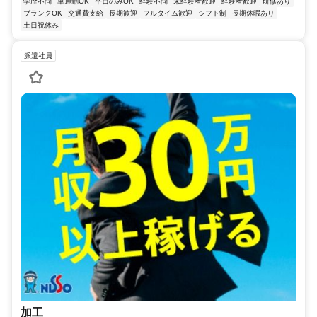
学歴不問
車通勤OK
平日のみOK
経験不問
未経験者歓迎
経験者歓迎
研修あり
ブランクOK
交通費支給
長期歓迎
フルタイム歓迎
シフト制
長期休暇あり
土日祝休み
派遣社員
加工