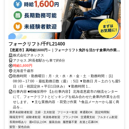
フォークリフト/千FL21400
【恵庭市】高時給1600円～｜フォークリフト免許を活かす倉庫内作業｜
日祝休み＋希望休OK
株式会社アネックス
アクセス JR長都駅から車で約6分
時給1,600円
北海道千歳市
勤務時間 ・勤務曜日：月・火・水・木・金・土 ・勤務時間： [1]
08:00～17:00 ・最低勤務日数（週）：5日 ▼勤務日 月～土のうち週5
日（日・祝固定休＋平日1日休み） ▼勤務時間 1...
仕事内容 ■積極採用中 【お仕事内容】 北海道恵庭市の物流センター
にて、フォークリフトとピッキングを組み合わせた倉庫内作業をお任
せします。 ▼主な業務内容 ・荷受け作業 ┗食品メーカーから届く商
品を...
業界未経験者歓迎
主婦・主夫歓迎
フリーター歓迎
車通勤OK
固定時間制
職場見学可
経験者歓迎
有資格者歓迎
ブランクOK
交通費支給
フルタイム歓迎
長期休暇あり
週4日以上OK
服装自由
履歴書不要
友達と応募OK
髪型・髪色自由