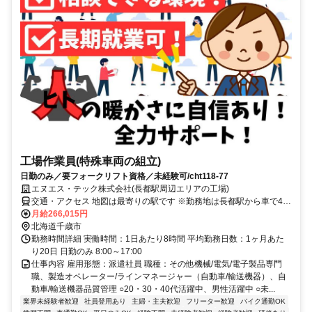
工場作業員(特殊車両の組立)
日勤のみ／要フォークリフト資格／未経験可/cht118-77
エヌエス・テック株式会社(長都駅周辺エリアの工場)
交通・アクセス 地図は最寄りの駅です ※勤務地は長都駅から車で4分
圏内 ※車通勤OK
月給266,015円
北海道千歳市
勤務時間詳細 実働時間：1日あたり8時間 平均勤務日数：1ヶ月あた
り20日 日勤のみ 8:00～17:00
仕事内容 雇用形態：派遣社員 職種：その他機械/電気/電子製品専門
職、製造オペレーター/ラインマネージャー（自動車/輸送機器）、自
動車/輸送機器品質管理 ○20・30・40代活躍中、男性活躍中 ○未...
業界未経験者歓迎
社員登用あり
主婦・主夫歓迎
フリーター歓迎
バイク通勤OK