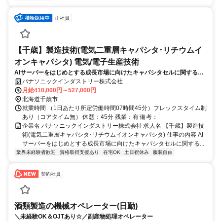
正社員
【千歳】製造技術(電気二重層キャパシタ･リチウムイ
オンキャパシタ) 電気/電子生産技術
AIサーバーをはじめとする成長市場に向けたキャパシタセルに関する製
造技術業務をお任せします。事業拡大に伴い新たなラインが設立されて
パナソニックインダストリー株式会社
おり、工程安定化･製造原価改善が主なミッションとなります。
月給410,000円～527,000円
北海道千歳市
就業時間 （1日あたり所定労働時間07時間45分）フレックスタイム制
あり（コアタイム無） 休憩：45分 残業：有 備考：
企業名 パナソニックインダストリー株式会社 求人名 【千歳】製造技
術(電気二重層キャパシタ･リチウムイオンキャパシタ) 仕事の内容 AI
サーバーをはじめとする成長市場に向けたキャパシタセルに関する...
業界未経験者歓迎
資格取得支援あり
在宅OK
土日祝休み
服装自由
契約社員
酒類製造の機械オペレーター(日勤)
＼未経験OK＆OJTあり☆／副産物処理オペレーター