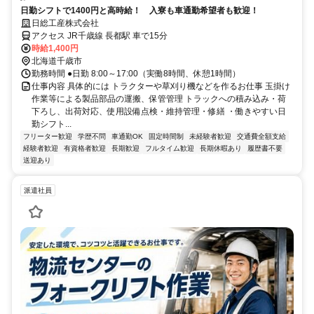
日勤シフトで1400円と高時給！ 入寮も車通勤希望者も歓迎！
日総工産株式会社
アクセス JR千歳線 長都駅 車で15分
時給1,400円
北海道千歳市
勤務時間 ●日勤 8:00～17:00（実働8時間、休憩1時間）
仕事内容 具体的には トラクターや草刈り機などを作るお仕事 玉掛け
作業等による製品部品の運搬、保管管理 トラックへの積み込み・荷
下ろし、出荷対応、使用設備点検・維持管理・修繕 ・働きやすい日
勤シフト...
フリーター歓迎
学歴不問
車通勤OK
固定時間制
未経験者歓迎
交通費全額支給
経験者歓迎
有資格者歓迎
長期歓迎
フルタイム歓迎
長期休暇あり
履歴書不要
送迎あり
派遣社員