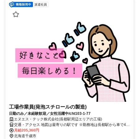
派遣社員
工場作業員(発泡スチロールの製造)
日勤のみ／未経験歓迎／女性活躍中/cht103-1-77
エヌエス・テック株式会社(長都駅周辺エリアの工場)
交通・アクセス 地図は最寄りの駅です ※勤務地は長都駅から車で4分
圏内 ※車通勤OK
月給205,360円
北海道千歳市