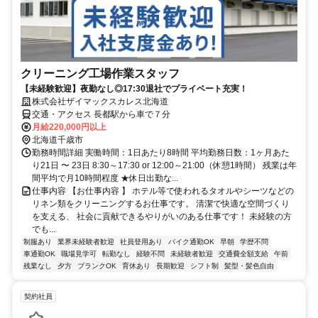
クリーニング工場作業スタッフ
【未経験歓迎】夜勤なし◎17:30退社でプライベート充実！
株式会社ザイマックスカレス北海道
交通・アクセス 長都駅から車で７分
月給220,000円以上
北海道千歳市
勤務時間詳細 実働時間：1日あたり8時間 平均勤務日数：1ヶ月あた
り21日 〜 23日 8:30～17:30 or 12:00～21:00（休憩1時間） 残業は年
間平均で月10時間程度 ★休日出勤な...
仕事内容 【お仕事内容 】 ホテル等で使われるタオルやシーツなどの
リネン類をクリーニングするお仕事です。 清潔で快適な空間づくり
を支える、 社会に貢献できるやりがいのある仕事です！ 未経験の方
でも...
制服あり
業界未経験者歓迎
社員登用あり
バイク通勤OK
早朝
学歴不問
車通勤OK
職場見学可
転勤なし
経験不問
未経験者歓迎
交通費全額支給
午前
残業なし
夕方
ブランクOK
育休あり
長期歓迎
シフト制
髪型・髪色自由
契約社員