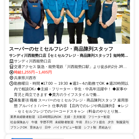
スーパーのセミセルフレジ・商品陳列スタッフ
サンディ川西能勢口店【セミセルフレジ・商品陳列スタッフ】短時間や
扶養内など相談OK！近隣の方活躍中！
サンディ川西能勢口店
交通アクセス 阪急・能勢電鉄「川西能勢口駅」より徒歩約2分 JR宝
塚線「川西池田駅」より徒歩約10分
時給1,255円～1,405円
兵庫県川西市
勤務曜日・時間 ■17:00 ～ 19:30 ★週3～4の勤務でOK ★週20時間以
内で相談OK♪ ◆主婦・フリーター・学生・中高年活躍中！ ◆家事や
育児と両立できます ◆貴方のライフスタイルで働...
募集要項 職種 スーパーのセミセルフレジ・商品陳列スタッフ 雇用形
態 アルバイト / パート 仕事内容 【店内でのレジや商品陳列】 ★レジ
・セミセルフレジでのバーコードスキャン（料金のやりとり無...
業界未経験者歓迎
1日4時間以内OK
主婦・主夫歓迎
フリーター歓迎
社会保険あり
午後
学歴不問
未経験者歓迎
午前
月1シフト提出
夕方
制服貸与
ブランクOK
育休あり
日中
バイトデビュー歓迎
シフト制
昇給あり