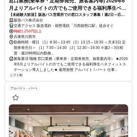
窓口業務(乗車券・定期券発売、旅客案内等) 2026年6
月よりアルバイトの方でもご使用できる福利厚生ベネ
【未経験大歓迎】阪急バス営業所での窓口スタッフ募集！週2日～応相
フィットステーション導入しました
談
阪急バス株式会社
交通アクセス 阪急電鉄・能勢電鉄「川西能勢口駅」徒歩すぐ
時給1,250円以上
兵庫県川西市
勤務時間・曜日 ［1］8:30～13:45 ［2］13:15～18:30 ＜月末3日 定
期券発売日＞ ［1］7:30～14:30 ［2］12:30～19:30 ※週2～3日程
度・週20時間以内勤務...
募集要項 職種 窓口業務（乗車券・定期券発売、旅客案内等） ★2026
年6月よりアルバイトの方でもご使用できる福利厚生ベネフィットス
テーション導入しました★ 雇用形態 アルバイト / パート 仕事...
シフト制
アルバイト・パート