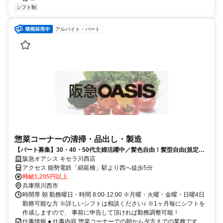
シフト制
アルバイト・パート
惣菜コーナーの清掃・品出し・製造
【パート募集】30・40・50代主婦活躍中／髪色自由！髪型自由(規定
有)、嬉しいお買い物特典あり♪
阪急オアシス キセラ川西店
アクセス 能勢電鉄「絹延橋」駅より西へ徒歩5分
時給1,205円以上
兵庫県川西市
時間帯 朝 勤務曜日・時間 8:00-12:00 ※月曜・火曜・金曜・日曜4日
勤務可能な方 ※詳しいシフトは相談ください♪ ※1ヶ月毎にシフトを
作成しますので、 事前に申告して頂ければ勤務調整可能！
仕事情報 ● 仕事内容 惣菜コーナーでの朝から夕方までの業務です。