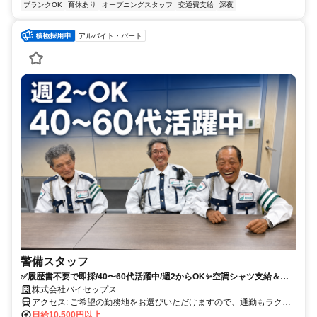
ブランクOK
育休あり
オープニングスタッフ
交通費支給
深夜
アルバイト・パート
警備スタッフ
✅履歴書不要で即採/40〜60代活躍中/週2からOK✨空調シャツ支給＆早
く終わっても日給全額保証！
株式会社バイセップス
アクセス: ご希望の勤務地をお選びいただけますので、通勤もラクラ
ク♪
日給10,500円以上