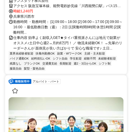
ランスタッド株式会社
アクセス 阪急宝塚本線、能勢電鉄妙見線「川西能勢口駅」バス15分
川西の自衛隊駐屯地のすぐそば！阪急バス「自衛隊病院前」停留所か
時給1,240円
ら約3分！ 自転車・バイク通勤OK☆
兵庫県川西市
勤務時間 ・勤務時間： [1] 09:00～18:00 [2] 08:00～17:00 [3] 09:00～
16:00 ・最低勤務日数（週）：2日 [1]実働時間8時間 休憩1時間 [2]実
働時間...
仕事内容 効率よく副収入GET★タイパ重視派さんには地元で副業が
オススメ♪土日中心週2→月約8万円！ ／ 物流未経験OK！ →先輩のリ
ーダーさんが 面倒見が良い方ばかりで 安心な職場です♪ 土日...
業界未経験者歓迎
扶養内勤務OK
副業・WワークOK
主婦・主夫歓迎
バイク通勤OK
給料前払いOK
シフト自由
学生歓迎
経験不問
未経験者歓迎
残業なし
ブランクOK
交通費支給
長期歓迎
週2・3日からOK
シフト制
服装自由
髪型・髪色自由
アルバイト・パート