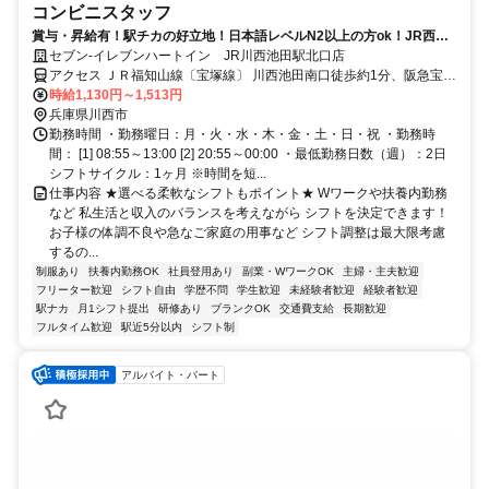
コンビニスタッフ
賞与・昇給有！駅チカの好立地！日本語レベルN2以上の方ok！JR西日
本グループ会社運営で安定度抜群！
セブン-イレブンハートイン JR川西池田駅北口店
アクセス ＪＲ福知山線〔宝塚線〕 川西池田南口徒歩約1分、阪急宝塚
本線 川西能勢口西口徒歩約6分、能勢電鉄妙見線 川西能勢口西口徒歩
時給1,130円～1,513円
約6分
兵庫県川西市
勤務時間 ・勤務曜日：月・火・水・木・金・土・日・祝 ・勤務時
間： [1] 08:55～13:00 [2] 20:55～00:00 ・最低勤務日数（週）：2日
シフトサイクル：1ヶ月 ※時間を短...
仕事内容 ★選べる柔軟なシフトもポイント★ Wワークや扶養内勤務
など 私生活と収入のバランスを考えながら シフトを決定できます！
お子様の体調不良や急なご家庭の用事など シフト調整は最大限考慮
するの...
制服あり
扶養内勤務OK
社員登用あり
副業・WワークOK
主婦・主夫歓迎
フリーター歓迎
シフト自由
学歴不問
学生歓迎
未経験者歓迎
経験者歓迎
駅ナカ
月1シフト提出
研修あり
ブランクOK
交通費支給
長期歓迎
フルタイム歓迎
駅近5分以内
シフト制
アルバイト・パート