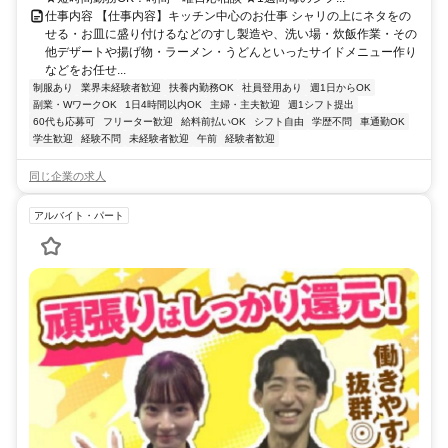
仕事内容 【仕事内容】キッチン中心のお仕事 シャリの上にネタをの
せる・お皿に盛り付けるなどのすし製造や、洗い場・炊飯作業・その
他デザートや揚げ物・ラーメン・うどんといったサイドメニュー作り
などをお任せ...
制服あり
業界未経験者歓迎
扶養内勤務OK
社員登用あり
週1日からOK
副業・WワークOK
1日4時間以内OK
主婦・主夫歓迎
週1シフト提出
60代も応募可
フリーター歓迎
給料前払いOK
シフト自由
学歴不問
車通勤OK
学生歓迎
経験不問
未経験者歓迎
午前
経験者歓迎
同じ企業の求人
アルバイト・パート