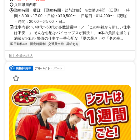
兵庫県川西市
勤務時間・曜日: 【勤務時間・給与詳細】 ※実働8時間 〈日勤〉 ・時
間：8:00～17:00 ・日給：¥10,500〜 ・日曜日：¥14,200〜 〈夜勤〉
・時間：20:00～翌5:00 ・日...
仕事内容: ＼40代〜60代が多数活躍中！／ 「この年齢から新しい仕事
は不安…」 そんな心配はバイセップスが解決！」 ■体の負担を減らす
施策が沢山✨ 警備の仕事で一番心配な 「夏の暑さ」や「冬の寒...
即日勤務OK
固定時間制
交通費支給
昇給あり
同じ企業の求人
アルバイト・パート