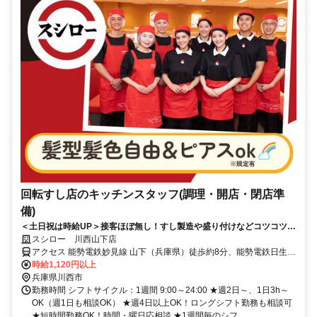
回転すし店のキッチンスタッフ(調理・開店・閉店準
備)
＜土日祝は時給UP＞接客ほぼ無し！すし製造や盛り付けなどコツコツ働
ける
スシロー 川西山下店
アクセス 能勢電鉄妙見線 山下（兵庫県）徒歩約8分、能勢電鉄日生線
山下（兵庫県）徒歩約8分、能勢電鉄妙見線 畦野出入口1徒歩約13分
時給1,120円以上
兵庫県川西市
勤務時間 シフトサイクル：1週間 9:00～24:00 ★週2日～、1日3h～
OK（週1日も相談OK） ★週4日以上OK！ロングシフト勤務も相談可
★短時間勤務OK！時間・曜日応相談 ★1週間毎のシフ...