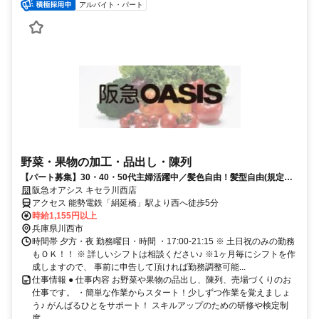
アルバイト・パート
野菜・果物の加工・品出し・陳列
【パート募集】30・40・50代主婦活躍中／髪色自由！髪型自由(規定
有)、嬉しいお買い物特典あり♪
阪急オアシス キセラ川西店
アクセス 能勢電鉄「絹延橋」駅より西へ徒歩5分
時給1,155円以上
兵庫県川西市
時間帯 夕方・夜 勤務曜日・時間 ・17:00-21:15 ※ 土日祝のみの勤務
もＯＫ！！ ※ 詳しいシフトは相談ください♪ ※1ヶ月毎にシフトを作
成しますので、 事前に申告して頂ければ勤務調整可能...
仕事情報 ● 仕事内容 お野菜や果物の品出し、陳列、売場づくりのお
仕事です。 ・簡単な作業からスタート！少しずつ作業を覚えましょ
う♪ がんばるひとをサポート！ スキルアップのための研修や検定制
度...