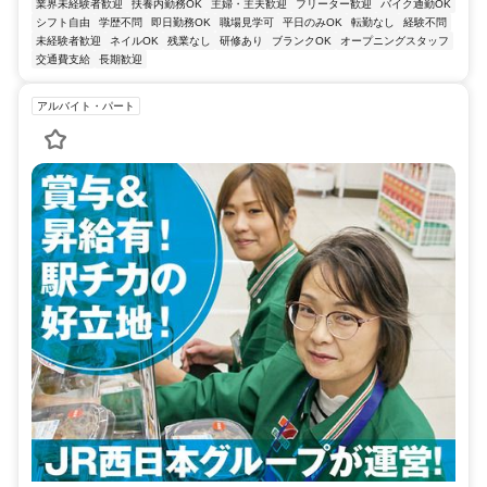
業界未経験者歓迎
扶養内勤務OK
主婦・主夫歓迎
フリーター歓迎
バイク通勤OK
シフト自由
学歴不問
即日勤務OK
職場見学可
平日のみOK
転勤なし
経験不問
未経験者歓迎
ネイルOK
残業なし
研修あり
ブランクOK
オープニングスタッフ
交通費支給
長期歓迎
アルバイト・パート