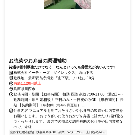
お惣菜やお弁当の調理補助
待遇や福利厚生だけでなく、なんといっても雰囲気が良いんです♪
株式会社イーティーズ ダイレックス川西山下店
勤務地・最寄駅 能勢電鉄「山下駅」より徒歩10分
時給1,120円以上
兵庫県川西市
勤務時間・期間 【勤務時間】 朝勤 昼勤 夕勤 7:00-11:00（週2日～）
勤務時間・曜日 応相談！ 平日のみ・土日祝のみOK 【勤務期間】 長
期 【契約期間】 1年契約（毎年9月更新） ...
仕事内容 マニュアルを見ておそうざいやお弁当の製造や店内業務を
お願いします。 おそうざいに使うおかずを弁当に詰めたり 揚げ物を
つくったりします。 裏方での簡単な調理補助のお仕事や店内業務な
ので、未経...
業界未経験者歓迎
扶養内勤務OK
副業・WワークOK
土日祝のみOK