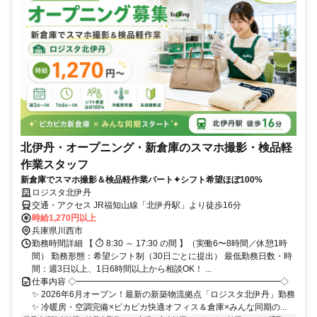
北伊丹・オープニング・新倉庫のスマホ撮影・検品軽
作業スタッフ
新倉庫でスマホ撮影＆検品軽作業パート✦シフト希望ほぼ100%
ロジスタ北伊丹
交通・アクセス JR福知山線「北伊丹駅」より徒歩16分
時給1,270円以上
兵庫県川西市
勤務時間詳細 【 ⏱ 8:30 ～ 17:30 の間 】（実働6〜8時間／休憩1時
間） 勤務形態：希望シフト制（30日ごとに提出） 最低勤務日数・時
間：週3日以上、1日6時間以上から相談OK！ ...
仕事内容 ◇━━━━━━━━━━━━━━━━━━━━━━━━◇
✨ 2026年6月オープン！最新の新築物流拠点「ロジスタ北伊丹」勤務
✨ 冷暖房・空調完備×ピカピカ快適オフィス＆倉庫×みんな同期の...