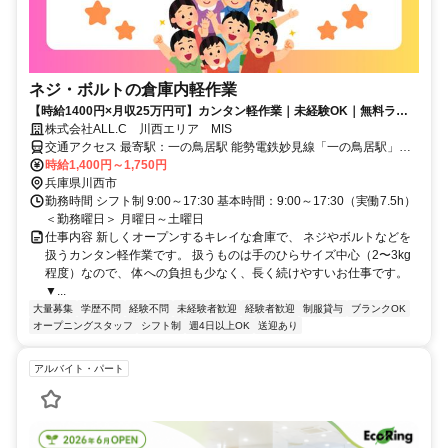
ネジ・ボルトの倉庫内軽作業
【時給1400円×月収25万円可】カンタン軽作業｜未経験OK｜無料ラン
チあり｜空調完備の新倉庫
株式会社ALL.C 川西エリア MIS
交通アクセス 最寄駅：一の鳥居駅 能勢電鉄妙見線「一の鳥居駅」か
ら徒歩20分 ┗無料送迎バス運行中 10分に1本！出勤時間に合わせて
時給1,400円～1,750円
運行してます！ ◎車・バイク・自転車通勤OK（無料駐車場あり） ＜
兵庫県川西市
幅広いエリアから通勤しやすい好立地！＞ 川西市内はもちろん、 猪
勤務時間 シフト制 9:00～17:30 基本時間：9:00～17:30（実働7.5h）
名川町・宝塚市・伊丹市方面からも通勤しやすい立地です。 通いや
＜勤務曜日＞ 月曜日～土曜日
すさ重視の方にオススメの職場です！
仕事内容 新しくオープンするキレイな倉庫で、 ネジやボルトなどを
扱うカンタン軽作業です。 扱うものは手のひらサイズ中心（2〜3kg
程度）なので、 体への負担も少なく、長く続けやすいお仕事です。
▼...
大量募集
学歴不問
経験不問
未経験者歓迎
経験者歓迎
制服貸与
ブランクOK
オープニングスタッフ
シフト制
週4日以上OK
送迎あり
アルバイト・パート