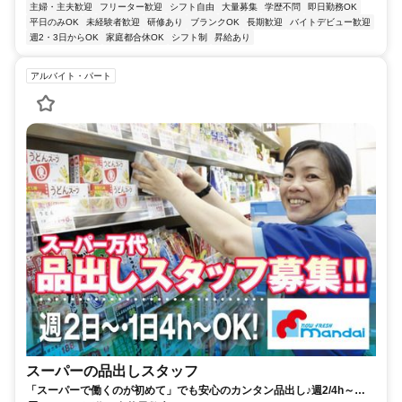
主婦・主夫歓迎
フリーター歓迎
シフト自由
大量募集
学歴不問
即日勤務OK
平日のみOK
未経験者歓迎
研修あり
ブランクOK
長期歓迎
バイトデビュー歓迎
週2・3日からOK
家庭都合休OK
シフト制
昇給あり
アルバイト・パート
スーパーの品出しスタッフ
「スーパーで働くのが初めて」でも安心のカンタン品出し♪週2/4h～