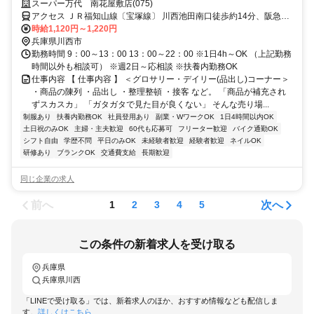
OK！自由シフトで働きやすさ◎
スーパー万代 南花屋敷店(075)
アクセス ＪＲ福知山線〔宝塚線〕 川西池田南口徒歩約14分、阪急宝
塚本線 雲雀丘花屋敷西口徒歩約16分、能勢電鉄妙見線 川西能勢口西
時給1,120円～1,220円
口徒歩約20分
兵庫県川西市
勤務時間 9：00～13：00 13：00～22：00 ※1日4h～OK （上記勤務
時間以外も相談可） ※週2日～応相談 ※扶養内勤務OK
仕事内容 【 仕事内容 】 ＜グロサリー・デイリー(品出し)コーナー＞
・商品の陳列 ・品出し ・整理整頓 ・接客 など。 「商品が補充され
ずスカスカ」 「ガタガタで見た目が良くない」 そんな売り場...
制服あり
扶養内勤務OK
社員登用あり
副業・WワークOK
1日4時間以内OK
土日祝のみOK
主婦・主夫歓迎
60代も応募可
フリーター歓迎
バイク通勤OK
シフト自由
学歴不問
平日のみOK
未経験者歓迎
経験者歓迎
ネイルOK
研修あり
ブランクOK
交通費支給
長期歓迎
同じ企業の求人
前へ
次へ
1
2
3
4
5
この条件の新着求人を受け取る
兵庫県
兵庫県川西
「LINEで受け取る」では、新着求人のほか、おすすめ情報なども配信しま
す。
詳しくはこちら