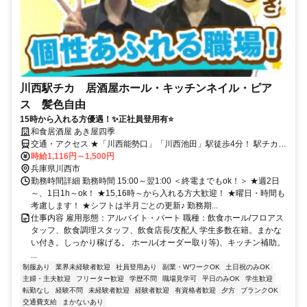
川西駅チカ 居酒屋ホール・キッチンネイル・ピア
ス 髪色自由
15時から入れる方優遇！✨正社員登用有⭐
和食居酒屋 あき屋四季
交通・アクセス ★「川西能勢口」「川西池田」駅徒歩4分！ 駅チカで
通勤もラクラク！
時給1,116円～1,500円
兵庫県川西市
勤務時間詳細 勤務時間 15:00～翌1:00 ＜終電までもok！＞ ★週2日
～、1日1h～ok！ ★15,16時～から入れる方大歓迎！ ★曜日・時間も
考慮します！ ★シフトは半月ごとの更新♪ 勤務期...
仕事内容 雇用形態：アルバイト・パート 職種：飲食ホール/フロアス
タッフ、飲食調理スタッフ、飲食店長/支配人 学生多数在籍。まかな
い付き。しっかり稼げる。 ホール(オーダー取り等)、キッチン補助。
...
制服あり
業界未経験者歓迎
社員登用あり
副業・WワークOK
土日祝のみOK
主婦・主夫歓迎
フリーター歓迎
学歴不問
職場見学可
平日のみOK
学生歓迎
転勤なし
経験不問
未経験者歓迎
経験者歓迎
有資格者歓迎
夕方
ブランクOK
交通費支給
まかないあり