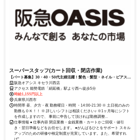
スーパースタッフ(カート回収・閉店作業)
【パート募集】30・40・50代主婦活躍！髪色・髪型・ネイル・ピアス自
由！(規定有)
阪急オアシス キセラ川西店
アクセス 能勢電鉄「絹延橋」駅より西へ徒歩5分
時給1,155円以上
兵庫県川西市
時間帯 昼、夕方・夜 勤務曜日・時間 ・14:00-21:30 ※ 土日祝のみの
勤務もＯＫ！！ ※ 詳しいシフトは相談ください♪ ※1ヶ月毎にシフト
を作成しますので、 事前に申告して頂ければ勤務調整...
仕事情報 ● 仕事内容 閉店業務・金銭業務・カートかご回収・値引
き・翌日準備などをお任せします。 ●がんばるひとをサポート スキル
アップのための研修や検定制度が充実しています。また、希望すれ
ば”...