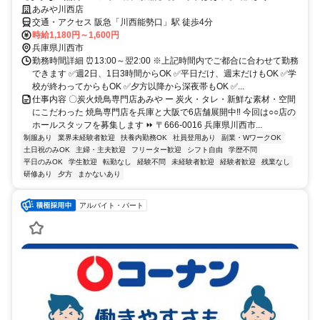
あみや川西店
交通・アクセス 阪急「川西能勢口」駅 徒歩4分
時給1,180円～1,600円
兵庫県川西市
勤務時間詳細 ⏰13:00～翌2:00 ※上記時間内でご都合に合わせて勤務
できます ✅週2日、1日3時間からOK ✅平日だけ、週末だけもOK ✅学
校が終わってからもOK ✅夕方以降から深夜帯もOK ✅...
仕事内容 〇炭火焼鳥専門店あみや ー 炭火・タレ・新鮮な素材・空間
にこだわった 焼鳥専門店を兵庫と大阪で6店舗展開中‼ 今回は○○店の
ホールスタッフを募集します ⏩ 〒666-0016 兵庫県川西市...
制服あり
業界未経験者歓迎
扶養内勤務OK
社員登用あり
副業・WワークOK
土日祝のみOK
主婦・主夫歓迎
フリーター歓迎
シフト自由
学歴不問
平日のみOK
学生歓迎
転勤なし
経験不問
未経験者歓迎
経験者歓迎
残業なし
研修あり
夕方
まかないあり
アルバイト・パート