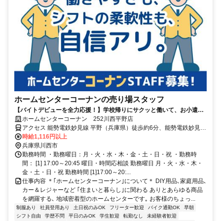
ホームセンターコーナンの売り場スタッフ
【バイトデビューを全力応援！】学校帰りにサクッと働いて、お小遣い
稼ぎ！新しい出会いが沢山あります◎
ホームセンターコーナン 252川西平野店
アクセス 能勢電鉄妙見線 平野（兵庫県）徒歩約6分、能勢電鉄妙見線
一の鳥居徒歩約14分、能勢電鉄妙見線 多田（兵庫県）徒歩約17分 阪
時給1,116円以上
急バス 平野バス停より徒歩10分
兵庫県川西市
勤務時間 ・勤務曜日：月・火・水・木・金・土・日・祝 ・勤務時
間： [1] 17:00～20:45 曜日・時間応相談 勤務曜日 月・火・水・木・
金・土・日・祝 勤務時間 [1]17:00～20:...
仕事内容 ＊｢ホームセンターコーナン｣について＊ DIY用品､家庭用品､
カー＆レジャーなど ｢住まいと暮らし｣に関わる ありとあらゆる商品
を網羅する､ 地域密着型のホームセンターです｡ お客様のちょっ...
制服あり
社員登用あり
土日祝のみOK
フリーター歓迎
バイク通勤OK
早朝
シフト自由
学歴不問
平日のみOK
学生歓迎
転勤なし
未経験者歓迎