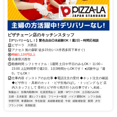
ピザチェーン店のキッチンスタッフ
【デリバリーなし！】髪色自由◎未経験OK！週2日～時間応相談
ピザーラ 川西店
アクセス 鴬の森駅 徒歩15分(バス停西多田下車すぐ)
時給1,120円以上
兵庫県川西市
勤務時間 シフトサイクル：1週間 土日や平日のみもOK！ 11:00～
23:00 上記時間帯で週2日、1日3時間からOKです！ ●試験中は『週
0』でもOK！
仕事内容 インストアのお仕事 ◆電話注文の受付 ◆ネット注文の確認
◆ピザ作り ・具材のカット ・ピザ生地のばし ・トッピング など 店
内スタッフとして 受付とピザ作り両方行うお仕事です♪ ＼未経...
制服あり
扶養内勤務OK
社員登用あり
副業・WワークOK
土日祝のみOK
主婦・主夫歓迎
週1シフト提出
フリーター歓迎
バイク通勤OK
シフト自由
学歴不問
車通勤OK
学生歓迎
未経験者歓迎
午前
経験者歓迎
夜間
夕方
ブランクOK
長期歓迎