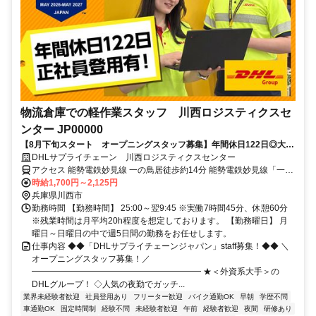
物流倉庫での軽作業スタッフ 川西ロジスティクスセ
ンター JP00000
【8月下旬スタート オープニングスタッフ募集】年間休日122日◎大手
DHLで安心勤務｜夜勤専従・軽作業スタッフ
DHLサプライチェーン 川西ロジスティクスセンター
アクセス 能勢電鉄妙見線 一の鳥居徒歩約14分 能勢電鉄妙見線「一の
鳥居」駅より無料シャトルバスがあります。
時給1,700円～2,125円
兵庫県川西市
勤務時間 【勤務時間】 25:00～翌9:45 ※実働7時間45分、休憩60分
※残業時間は月平均20h程度を想定しております。 【勤務曜日】 月
曜日～日曜日の中で週5日間の勤務をお任せします。
仕事内容 ◆◆「DHLサプライチェーンジャパン」staff募集！◆◆ ＼
オープニングスタッフ募集！／
━━━━━━━━━━━━━━━━━━━━ ★＜外資系大手＞の
DHLグループ！ ◇人気の夜勤でガッチ...
業界未経験者歓迎
社員登用あり
フリーター歓迎
バイク通勤OK
早朝
学歴不問
車通勤OK
固定時間制
経験不問
未経験者歓迎
午前
経験者歓迎
夜間
研修あり