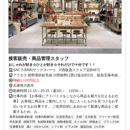
接客販売・商品管理スタッフ
おしゃれが好き☆ひとが好き☆それだけで十分です！！
SAC’S BAR(サックスバー) 川西阪急スクエア店[8467]
アクセス 能勢電鉄妙見線 川西能勢口西口徒歩約2分、阪急宝塚本線
川西能勢口西口徒歩約2分、ＪＲ福知山線〔宝塚線〕 川西池田北口徒
時給1,120円以上
歩約4分 川西能勢口駅より徒歩2分
兵庫県川西市
勤務時間 11:15～20:15（週3日～、1日5h～）
仕事内容 【お客様にアドバイスをしながら商品を魅力を伝えるお仕
事】 お客様に商品をご案内したり、気に入ったものを見つけるお手
伝いをするお仕事です。 ご使用目的にあ合わせて最適な商品をご提
案するため、お...
業界未経験者歓迎
扶養内勤務OK
社員登用あり
主婦・主夫歓迎
フリーター歓迎
学生歓迎
経験不問
未経験者歓迎
経験者歓迎
ネイルOK
研修あり
ブランクOK
交通費支給
週2・3日からOK
シフト制
ピアスOK
服装自由
ひげOK