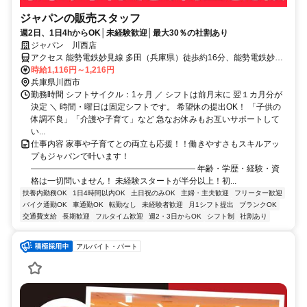
ジャパンの販売スタッフ
週2日、1日4hからOK│未経験歓迎│最大30％の社割あり
ジャパン 川西店
アクセス 能勢電鉄妙見線 多田（兵庫県）徒歩約16分、能勢電鉄妙見
線 鼓滝徒歩約20分、能勢電鉄妙見線 鴬の森徒歩約27分
時給1,116円～1,216円
兵庫県川西市
勤務時間 シフトサイクル：1ヶ月 ／ シフトは前月末に 翌１カ月分が
決定 ＼ 時間・曜日は固定シフトです。 希望休の提出OK！ 「子供の
体調不良」「介護や子育て」など 急なお休みもお互いサポートして
い...
仕事内容 家事や子育てとの両立も応援！！働きやすさもスキルアッ
プもジャパンで叶います！
―――――――――――――――――――― 年齢・学歴・経験・資
格は一切問いません！ 未経験スタートが半分以上！初...
扶養内勤務OK
1日4時間以内OK
土日祝のみOK
主婦・主夫歓迎
フリーター歓迎
バイク通勤OK
車通勤OK
転勤なし
未経験者歓迎
月1シフト提出
ブランクOK
交通費支給
長期歓迎
フルタイム歓迎
週2・3日からOK
シフト制
社割あり
アルバイト・パート