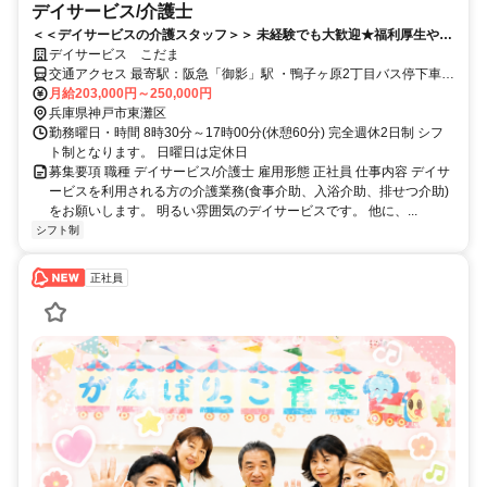
デイサービス/介護士
＜＜デイサービスの介護スタッフ＞＞ 未経験でも大歓迎★福利厚生や研
修体制もバッチリ◎
デイサービス こだま
交通アクセス 最寄駅：阪急「御影」駅 ・鴨子ヶ原2丁目バス停下車、
月給203,000円～250,000円
徒歩2分 ★バイク・車通勤ＯＫ
兵庫県神戸市東灘区
勤務曜日・時間 8時30分～17時00分(休憩60分) 完全週休2日制 シフ
ト制となります。 日曜日は定休日
募集要項 職種 デイサービス/介護士 雇用形態 正社員 仕事内容 デイサ
ービスを利用される方の介護業務(食事介助、入浴介助、排せつ介助)
をお願いします。 明るい雰囲気のデイサービスです。 他に、...
シフト制
正社員