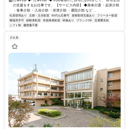
の支援をするお仕事です。 【サービス内容】 ◆身体介護 ・起床介助
・食事介助 ・入浴介助 ・排泄介助 ・通院介助 など ...
社員登用あり
主婦・主夫歓迎
60代も応募可
資格取得支援あり
フリーター歓迎
職場見学可
経験者歓迎
有資格者歓迎
研修あり
ブランクOK
交通費支給
シフト制
履歴書不要
正社員