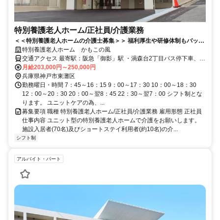
特別養護老人ホーム/正社員/介護業務
＜＜特別養護老人ホームの介護士募集＞＞ 福利厚生や研修体制もバッチ
リ◎年間120日休日あり
特別養護老人ホーム かもこの風
交通アクセス 最寄駅：阪急「御影」駅 ・渦森台2丁目バス停下車、徒
月給203,000円～250,000円
歩5分 ・鴨子ヶ原2丁目バス停下車、徒歩2分 ★バイク・車通勤ＯＫ
兵庫県神戸市東灘区
勤務曜日・時間 7：45～16：15 9：00～17：30 10：00～18：30
12：00～20：30 20：00～翌8：45 22：30～翌7：00 シフト制とな
ります。 ユニットケアの為、...
募集要項 職種 特別養護老人ホーム/正社員/介護業務 雇用形態 正社員
仕事内容 ユニット型の特別養護老人ホームで介護をお願いします。
施設入居者(70名)及びショートステイ利用者(約10名)の介...
シフト制
アルバイト・パート