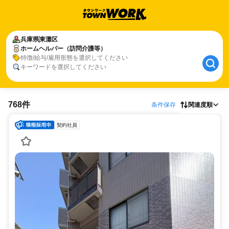
兵庫県
東灘区
ホームヘルパー（訪問介護等）
特徴/給与/雇用形態を選択してください
キーワードを選択してください
768件
条件保存
関連度順
契約社員