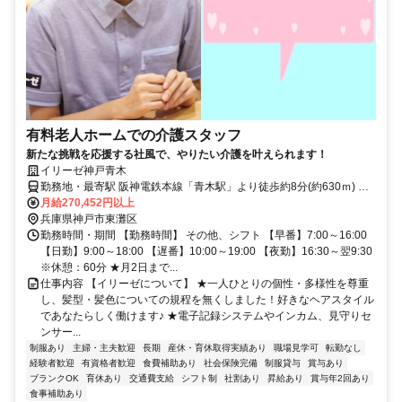
有料老人ホームでの介護スタッフ
新たな挑戦を応援する社風で、やりたい介護を叶えられます！
イリーゼ神戸青木
勤務地・最寄駅 阪神電鉄本線「青木駅」より徒歩約8分(約630ｍ) ※
車通勤OK
月給270,452円以上
兵庫県神戸市東灘区
勤務時間・期間 【勤務時間】 その他、シフト 【早番】7:00～16:00
【日勤】9:00～18:00 【遅番】10:00～19:00 【夜勤】16:30～翌9:30
※休憩：60分 ★月2日まで...
仕事内容 【イリーゼについて】 ★一人ひとりの個性・多様性を尊重
し、髪型・髪色についての規程を無くしました！好きなヘアスタイル
であなたらしく働けます♪ ★電子記録システムやインカム、見守りセ
ンサー...
制服あり
主婦・主夫歓迎
長期
産休・育休取得実績あり
職場見学可
転勤なし
経験者歓迎
有資格者歓迎
食費補助あり
社会保険完備
制服貸与
賞与あり
ブランクOK
育休あり
交通費支給
シフト制
社割あり
昇給あり
賞与年2回あり
食事補助あり