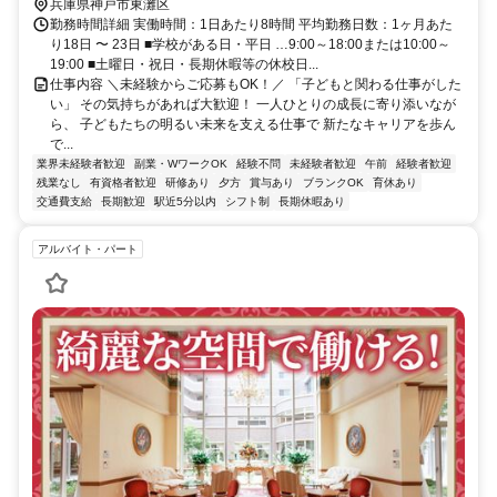
兵庫県神戸市東灘区
勤務時間詳細 実働時間：1日あたり8時間 平均勤務日数：1ヶ月あた
り18日 〜 23日 ■学校がある日・平日 …9:00～18:00または10:00～
19:00 ■土曜日・祝日・長期休暇等の休校日...
仕事内容 ＼未経験からご応募もOK！／ 「子どもと関わる仕事がした
い」 その気持ちがあれば大歓迎！ 一人ひとりの成長に寄り添いなが
ら、 子どもたちの明るい未来を支える仕事で 新たなキャリアを歩ん
で...
業界未経験者歓迎
副業・WワークOK
経験不問
未経験者歓迎
午前
経験者歓迎
残業なし
有資格者歓迎
研修あり
夕方
賞与あり
ブランクOK
育休あり
交通費支給
長期歓迎
駅近5分以内
シフト制
長期休暇あり
アルバイト・パート