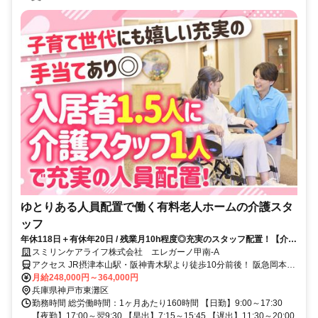
ゆとりある人員配置で働く有料老人ホームの介護スタ
ッフ
年休118日＋有休年20日 / 残業月10h程度◎充実のスタッフ配置！【介護
福祉士資格必須】住友林業Gで安定♪
スミリンケアライフ株式会社 エレガーノ甲南-A
アクセス JR摂津本山駅・阪神青木駅より徒歩10分前後！ 阪急岡本
駅、阪神御影駅、JR芦屋駅からも通いやすい◎
月給248,000円～364,000円
兵庫県神戸市東灘区
勤務時間 総労働時間：1ヶ月あたり160時間 【日勤】9:00～17:30
【夜勤】17:00～翌9:30 【早出】7:15～15:45 【遅出】11:30～20:00