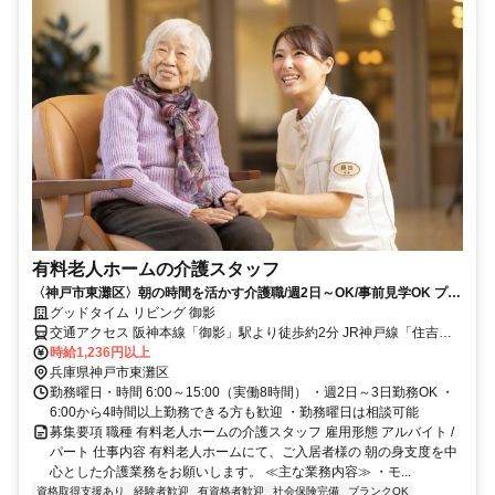
有料老人ホームの介護スタッフ
〈神戸市東灘区〉朝の時間を活かす介護職/週2日～OK/事前見学OK プリ
セプター制度導入など研修充実
グッドタイム リビング 御影
交通アクセス 阪神本線「御影」駅より徒歩約2分 JR神戸線「住吉」
駅より徒歩約11分 阪急神戸本線「御影」駅より徒歩約12分
時給1,236円以上
兵庫県神戸市東灘区
勤務曜日・時間 6:00～15:00（実働8時間） ・週2日～3日勤務OK ・
6:00から4時間以上勤務できる方も歓迎 ・勤務曜日は相談可能
募集要項 職種 有料老人ホームの介護スタッフ 雇用形態 アルバイト /
パート 仕事内容 有料老人ホームにて、ご入居者様の 朝の身支度を中
心とした介護業務をお願いします。 ≪主な業務内容≫ ・モ...
資格取得支援あり
経験者歓迎
有資格者歓迎
社会保険完備
ブランクOK