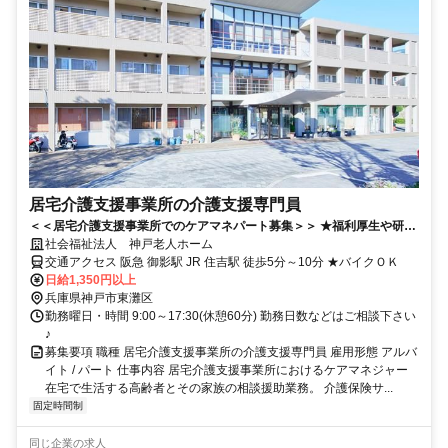
居宅介護支援事業所の介護支援専門員
＜＜居宅介護支援事業所でのケアマネパート募集＞＞ ★福利厚生や研修
体制もバッチリ◎
社会福祉法人 神戸老人ホーム
交通アクセス 阪急 御影駅 JR 住吉駅 徒歩5分～10分 ★バイクＯＫ
日給1,350円以上
兵庫県神戸市東灘区
勤務曜日・時間 9:00～17:30(休憩60分) 勤務日数などはご相談下さい
♪
募集要項 職種 居宅介護支援事業所の介護支援専門員 雇用形態 アルバ
イト / パート 仕事内容 居宅介護支援事業所におけるケアマネジャー
在宅で生活する高齢者とその家族の相談援助業務。 介護保険サ...
固定時間制
同じ企業の求人