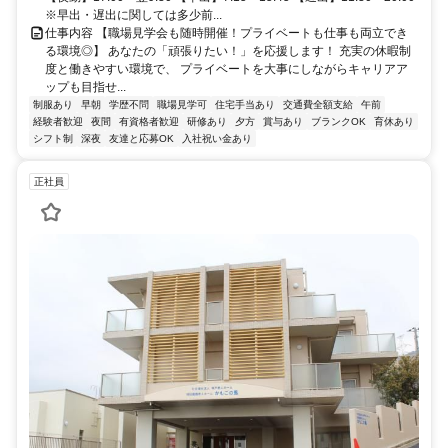
※早出・遅出に関しては多少前...
仕事内容 【職場見学会も随時開催！プライベートも仕事も両立でき
る環境◎】 あなたの「頑張りたい！」を応援します！ 充実の休暇制
度と働きやすい環境で、 プライベートを大事にしながらキャリアア
ップも目指せ...
制服あり
早朝
学歴不問
職場見学可
住宅手当あり
交通費全額支給
午前
経験者歓迎
夜間
有資格者歓迎
研修あり
夕方
賞与あり
ブランクOK
育休あり
シフト制
深夜
友達と応募OK
入社祝い金あり
正社員