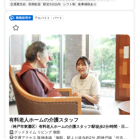
交通費支給
長期歓迎
駅近5分以内
シフト制
食事補助あり
アルバイト・パート
有料老人ホームの介護スタッフ
〈神戸市東灘区〉有料老人ホームの介護スタッフ/駅徒歩2分/時間・日数
相談OK/研修・サポート充実
グッドタイム リビング 御影
交通アクセス 阪神本線「御影」駅より徒歩約2分 JR神戸線「住吉」