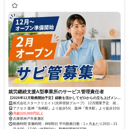
就労継続支援A型事業所のサービス管理責任者
【2026年12月勤務開始予定】経験を活かしてゼロからの立ち上げメンバ
ーになりませんか？入社時期相談可能
株式会社スタークリエイト(光和管財グループ) 12月開業予定 就労
継続支援A型事業所【S08001】
アクセス 阪神『魚崎駅』より徒歩5分、阪神『青木駅』より徒歩10分
月給320,000円以上
兵庫県神戸市東灘区
勤務時間 実働時間：8時間/日 平均勤務日数：1ヶ月あたり20日～21
日 8:00～17:00（休憩60分） 勤務時間相談可能