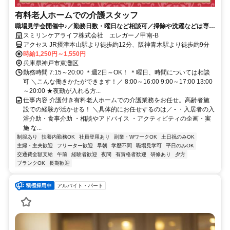
有料老人ホームでの介護スタッフ
職場見学会開催中♪／勤務日数・曜日など相談可／掃除や洗濯などは専門
スタッフが対応するので介護業務に専念◎
スミリンケアライフ株式会社 エレガーノ甲南-B
アクセス JR摂津本山駅より徒歩約12分、阪神青木駅より徒歩約9分
時給1,250円～1,550円
兵庫県神戸市東灘区
勤務時間 7:15～20:00 ＊週2日～OK！ ＊曜日、時間については相談
可 ＼こんな働きかたができます！／ 8:00～16:00 9:00～17:00 13:00
～20:00 ★夜勤が入れる方...
仕事内容 介護付き有料老人ホームでの介護業務をお任せ。高齢者施
設での経験が活かせる！ ＼具体的にお任せするのは／ - ・入居者の入
浴介助・食事介助 ・相談やアドバイス ・アクティビティの企画・実
施 な...
制服あり
扶養内勤務OK
社員登用あり
副業・WワークOK
土日祝のみOK
主婦・主夫歓迎
フリーター歓迎
早朝
学歴不問
職場見学可
平日のみOK
交通費全額支給
午前
経験者歓迎
夜間
有資格者歓迎
研修あり
夕方
ブランクOK
長期歓迎
アルバイト・パート