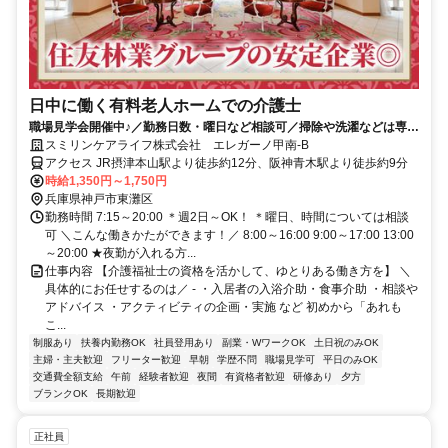
日中に働く有料老人ホームでの介護士
職場見学会開催中♪／勤務日数・曜日など相談可／掃除や洗濯などは専門
スタッフが対応するので介護業務に専念◎
スミリンケアライフ株式会社 エレガーノ甲南-B
アクセス JR摂津本山駅より徒歩約12分、阪神青木駅より徒歩約9分
時給1,350円～1,750円
兵庫県神戸市東灘区
勤務時間 7:15～20:00 ＊週2日～OK！ ＊曜日、時間については相談
可 ＼こんな働きかたができます！／ 8:00～16:00 9:00～17:00 13:00
～20:00 ★夜勤が入れる方...
仕事内容 【介護福祉士の資格を活かして、ゆとりある働き方を】 ＼
具体的にお任せするのは／ - ・入居者の入浴介助・食事介助 ・相談や
アドバイス ・アクティビティの企画・実施 など 初めから「あれも
こ...
制服あり
扶養内勤務OK
社員登用あり
副業・WワークOK
土日祝のみOK
主婦・主夫歓迎
フリーター歓迎
早朝
学歴不問
職場見学可
平日のみOK
交通費全額支給
午前
経験者歓迎
夜間
有資格者歓迎
研修あり
夕方
ブランクOK
長期歓迎
正社員