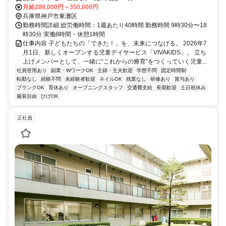
月給280,000円～350,000円
兵庫県神戸市東灘区
勤務時間詳細 総労働時間：1週あたり40時間 勤務時間 9時30分〜18
時30分 実働8時間・休憩1時間
仕事内容 子どもたちの「できた！」を、未来につなげる。 2026年7
月1日、新しくオープンする児童デイサービス「VIVAKIDS」。 立ち
上げメンバーとして、一緒に“これからの療育”をつくっていく児童...
社員登用あり
副業・WワークOK
主婦・主夫歓迎
学歴不問
固定時間制
転勤なし
経験不問
未経験者歓迎
ネイルOK
残業なし
研修あり
賞与あり
ブランクOK
育休あり
オープニングスタッフ
交通費支給
長期歓迎
土日祝休み
服装自由
ひげOK
正社員