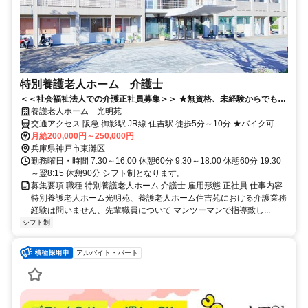
特別養護老人ホーム 介護士
＜＜社会福祉法人での介護正社員募集＞＞ ★無資格、未経験からでもチ
ャレンジできます♪年間休日120日
養護老人ホーム 光明苑
交通アクセス 阪急 御影駅 JR線 住吉駅 徒歩5分～10分 ★バイク可能
です。
月給200,000円～250,000円
兵庫県神戸市東灘区
勤務曜日・時間 7:30～16:00 休憩60分 9:30～18:00 休憩60分 19:30
～翌8:15 休憩90分 シフト制となります。
募集要項 職種 特別養護老人ホーム 介護士 雇用形態 正社員 仕事内容
特別養護老人ホーム光明苑、養護老人ホーム住吉苑における介護業務
経験は問いません、先輩職員について マンツーマンで指導致し...
シフト制
アルバイト・パート