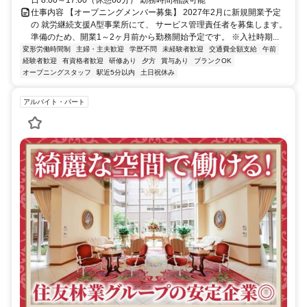
仕事内容 【オープニングメンバー募集】 2027年2月に新規開業予定
の 就労継続支援A型事業所にて、 サービス管理責任者を募集します。
準備のため、開業1～2ヶ月前から勤務開始予定です。 ※入社時期...
変形労働時間制
主婦・主夫歓迎
学歴不問
未経験者歓迎
交通費全額支給
午前
経験者歓迎
有資格者歓迎
研修あり
夕方
賞与あり
ブランクOK
オープニングスタッフ
駅近5分以内
土日祝休み
アルバイト・パート