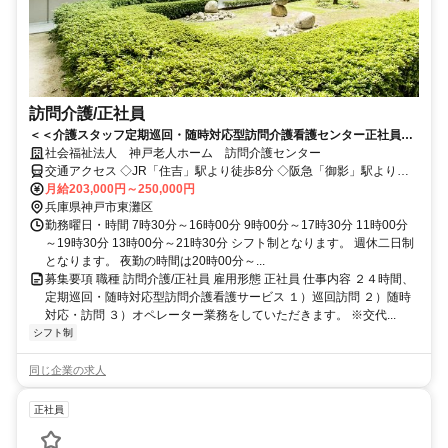
訪問介護/正社員
＜＜介護スタッフ定期巡回・随時対応型訪問介護看護センター正社員募
集＞＞
社会福祉法人 神戸老人ホーム 訪問介護センター
交通アクセス ◇JR「住吉」駅より徒歩8分 ◇阪急「御影」駅より徒
月給203,000円～250,000円
歩8分 ★バイク通勤ＯＫ
兵庫県神戸市東灘区
勤務曜日・時間 7時30分～16時00分 9時00分～17時30分 11時00分
～19時30分 13時00分～21時30分 シフト制となります。 週休二日制
となります。 夜勤の時間は20時00分～...
募集要項 職種 訪問介護/正社員 雇用形態 正社員 仕事内容 ２４時間、
定期巡回・随時対応型訪問介護看護サービス １）巡回訪問 ２）随時
対応・訪問 ３）オペレーター業務をしていただきます。 ※交代...
シフト制
同じ企業の求人
正社員