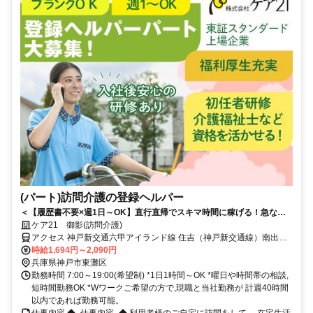
(パート)訪問介護の登録ヘルパー
＜【履歴書不要×週1日～OK】直行直帰でスキマ時間に稼げる！急なキ
ャンセルも手当有！定年無し！＞★履歴書の準備不要★未経験者OK！働
ケア21 御影(訪問介護)
きやすいシフト制！急なキャンセルが発生した場合でも手当で給与を補
アクセス 神戸新交通六甲アイランド線 住吉（神戸新交通線）南出口
償！
徒歩約2分、ＪＲ東海道本線 住吉（東海道本線）南出口徒歩約2分、
時給1,694円～2,090円
阪神本線/阪神なんば線 住吉（阪神線）エレベーター専用改札口徒歩
兵庫県神戸市東灘区
約12分 JR・六甲ライナー「住吉」駅から徒歩約1分
勤務時間 7:00～19:00(希望制) *1日1時間～OK *曜日や時間帯の相談,
短時間勤務OK *Wワークご希望の方で,現職と当社勤務が 計週40時間
以内であれば勤務可能。
仕事内容 ◆- 仕事内容 -◆ 利用者様のご自宅に訪問をして、 在宅生活