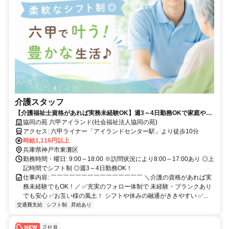
介護スタッフ
【介護福祉士資格があれば実務未経験OK】週3～4日勤務OKで家庭やプ
ライベートと両立◎ / 風通しの良い温かい職場！
協同の苑 六甲アイランド(社会福祉法人協同の苑)
アクセス: 六甲ライナー「アイランドセンター駅」より徒歩10分
時給1,116円以上
兵庫県神戸市東灘区
勤務時間・曜日: 9:00～18:00 ※訪問状況により8:00～17:00あり ◎上
記時間でシフト制 ◎週3～4日勤務OK！
仕事内容: ￣￣￣￣￣￣￣￣￣￣￣￣￣￣￣ ＼介護の資格があれば実
務未経験でもOK！／ ✅充実のフォロー体制で 未経験・ブランクあり
でも安心 ✅お互い様の風土！ シフトや休みの融通がききやすい ✅...
交通費支給
シフト制
昇給あり
正社員