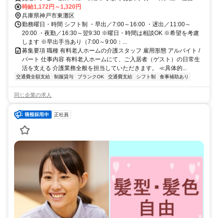
駅より徒歩約11分 阪急神戸本線「御影」駅より徒歩約12分
時給1,172円～1,320円
兵庫県神戸市東灘区
勤務曜日・時間 シフト制 ・早出／7:00～16:00 ・遅出／11:00～
20:00 ・夜勤／16:30～翌9:30 ※曜日・時間は相談OK ※希望を考慮
します ※早出手当あり（7:00～9:00：...
募集要項 職種 有料老人ホームの介護スタッフ 雇用形態 アルバイト /
パート 仕事内容 有料老人ホームにて、ご入居者（ゲスト）の日常生
活を支える 介護業務全般を担当していただきます。 ≪具体的...
交通費全額支給
制服貸与
ブランクOK
交通費支給
シフト制
食事補助あり
同じ企業の求人
正社員