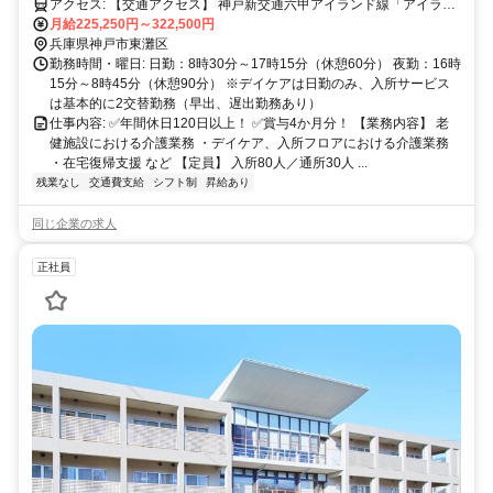
アクセス: 【交通アクセス】 神戸新交通六甲アイランド線「アイラン
ドセンター駅」より徒歩4分 （主要駅からのアクセス） JR「住吉
月給225,250円～322,500円
駅」から六甲ライナー乗車で約9分 阪神「魚崎駅」から六甲ライナー
兵庫県神戸市東灘区
乗車で約6分 ※「三ノ宮駅」や「大阪駅」からも30〜40分圏内で、毎
勤務時間・曜日: 日勤：8時30分～17時15分（休憩60分） 夜勤：16時
日の通勤もラクラクです！
15分～8時45分（休憩90分） ※デイケアは日勤のみ、入所サービス
は基本的に2交替勤務（早出、遅出勤務あり）
仕事内容: ✅年間休日120日以上！ ✅賞与4か月分！ 【業務内容】 老
健施設における介護業務 ・デイケア、入所フロアにおける介護業務
・在宅復帰支援 など 【定員】 入所80人／通所30人 ...
残業なし
交通費支給
シフト制
昇給あり
同じ企業の求人
正社員