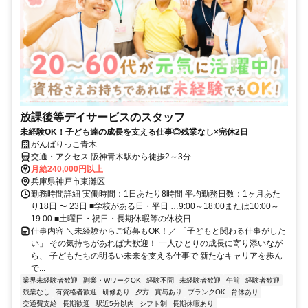
放課後等デイサービスのスタッフ
未経験OK！子ども達の成長を支える仕事◎残業なし×完休2日
がんばりっこ青木
交通・アクセス 阪神青木駅から徒歩2～3分
月給240,000円以上
兵庫県神戸市東灘区
勤務時間詳細 実働時間：1日あたり8時間 平均勤務日数：1ヶ月あた
り18日 〜 23日 ■学校がある日・平日 …9:00～18:00または10:00～
19:00 ■土曜日・祝日・長期休暇等の休校日...
仕事内容 ＼未経験からご応募もOK！／ 「子どもと関わる仕事がした
い」 その気持ちがあれば大歓迎！ 一人ひとりの成長に寄り添いなが
ら、 子どもたちの明るい未来を支える仕事で 新たなキャリアを歩ん
で...
業界未経験者歓迎
副業・WワークOK
経験不問
未経験者歓迎
午前
経験者歓迎
残業なし
有資格者歓迎
研修あり
夕方
賞与あり
ブランクOK
育休あり
交通費支給
長期歓迎
駅近5分以内
シフト制
長期休暇あり