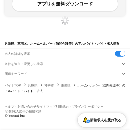
アプリを無料ダウンロード
兵庫県、東灘区、ホームヘルパー（訪問介護等）のアルバイト・バイト求人情報
求人の詳細を表示
条件を追加・変更して検索
市区町村を追加・変更
関連キーワード
兵庫県 介護・福祉 ホームヘルパー（訪問介護等） 兵庫県神戸市
兵庫県
駅を追加・変更
バイトTOP
兵庫県
神戸市
東灘区
ホームヘルパー（訪問介護等）の
兵庫県 神戸市 東灘区 介護職
兵庫県 神戸市 灘区 ホームヘルパー
兵庫県
すべて
アルバイト・バイト・求人
兵庫県 神戸市 東灘区 介護事務
兵庫県 神戸市 東灘区 介護スタッフ
神戸市
すべて
職種を追加・変更
JR神戸線(大阪～神戸)
東灘区
灘区
兵庫区
長田区
須磨区
垂水区
北区
中央区
西区
尼崎駅
立花駅
甲子園口駅
西宮駅
さくら夙川駅
芦屋駅
甲南山手駅
摂津本山駅
住吉駅
飲食・フードサービス
姫路市
尼崎市
明石市
西宮市
洲本市
芦屋市
伊丹市
相生市
豊岡市
加古川市
赤穂市
特徴を追加・変更
六甲道駅
摩耶駅
灘駅
三ノ宮駅
元町駅
神戸駅
飲食・フードサービス
すべて
ヘルプ・お問い合わせ
サイトマップ
利用規約・プライバシーポリシー
西脇市
宝塚市
三木市
高砂市
川西市
小野市
三田市
加西市
丹波篠山市
養父市
ホールスタッフ
キッチンスタッフ
皿洗い・洗い場
精肉・鮮魚加工
給食調理
人気
[企業]求人広告の掲載相談
JR神戸線(神戸～姫路)
丹波市
南あわじ市
朝来市
淡路市
宍粟市
加東市
たつの市
川辺郡
多可郡
加古郡
雇用形態を追加・変更
パン屋（ベーカリー）
フードカウンター販売員
バー（BAR）・バーテンダー
日払いOK
高校生歓迎
学生歓迎
深夜の仕事
髪型・髪色自由
ひげOK
ネイルOK
神戸駅
兵庫駅
新長田駅
鷹取駅
須磨海浜公園駅
須磨駅
塩屋駅
垂水駅
舞子駅
朝霧駅
神崎郡
揖保郡
赤穂郡
佐用郡
美方郡
飲食店補助（開店・閉店準備）
飲食店（店長・マネージャー）
新着求人を受け取る
ピアスOK
アルバイト・パート
履歴書不要
オープニングスタッフ
留学生・外国人活躍中
明石駅
西明石駅
大久保駅
魚住駅
土山駅
東加古川駅
加古川駅
宝殿駅
曽根駅
都道府県を変更
営業・販売
勤務期間
正社員
ひめじ別所駅
御着駅
東姫路駅
姫路駅
営業・販売
すべて