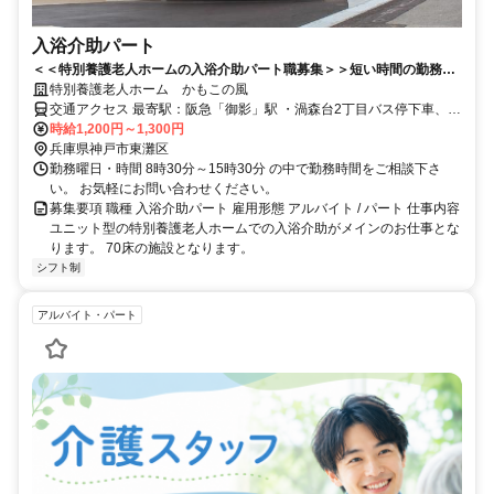
入浴介助パート
＜＜特別養護老人ホームの入浴介助パート職募集＞＞短い時間の勤務や
ダブルワークや扶養内も可能です♪
特別養護老人ホーム かもこの風
交通アクセス 最寄駅：阪急「御影」駅 ・渦森台2丁目バス停下車、徒
時給1,200円～1,300円
歩5分 ・鴨子ヶ原2丁目バス停下車、徒歩2分 ★バイク・車通勤ＯＫ
兵庫県神戸市東灘区
勤務曜日・時間 8時30分～15時30分 の中で勤務時間をご相談下さ
い。 お気軽にお問い合わせください。
募集要項 職種 入浴介助パート 雇用形態 アルバイト / パート 仕事内容
ユニット型の特別養護老人ホームでの入浴介助がメインのお仕事とな
ります。 70床の施設となります。
シフト制
アルバイト・パート