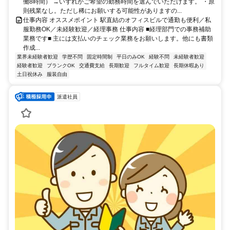
働8時間） →いずれかご希望の勤務時間を選んでいただけます。 ・原
則残業なし。ただし稀にお願いする可能性がありますの...
仕事内容 オススメポイント 駅直結のオフィスビルで通勤も便利／私
服勤務OK／未経験歓迎／経理事務 仕事内容 ■経理部門での事務補助
業務です■ 主には支払いのチェック業務をお願いします。他にも書類
作成...
業界未経験者歓迎
学歴不問
固定時間制
平日のみOK
経験不問
未経験者歓迎
経験者歓迎
ブランクOK
交通費支給
長期歓迎
フルタイム歓迎
長期休暇あり
土日祝休み
服装自由
派遣社員