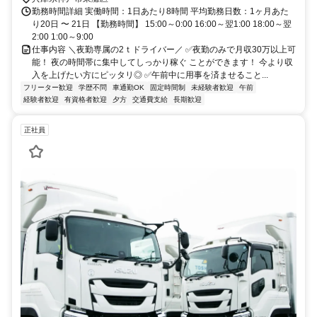
勤務時間詳細 実働時間：1日あたり8時間 平均勤務日数：1ヶ月あた
り20日 〜 21日 【勤務時間】 15:00～0:00 16:00～翌1:00 18:00～翌
2:00 1:00～9:00
仕事内容 ＼夜勤専属の2ｔドライバー／ ✅夜勤のみで月収30万以上可
能！ 夜の時間帯に集中してしっかり稼ぐ ことができます！ 今より収
入を上げたい方にピッタリ◎ ✅午前中に用事を済ませること...
フリーター歓迎
学歴不問
車通勤OK
固定時間制
未経験者歓迎
午前
経験者歓迎
有資格者歓迎
夕方
交通費支給
長期歓迎
正社員