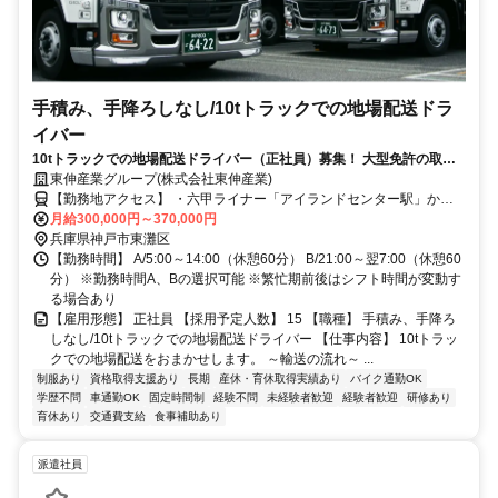
手積み、手降ろしなし/10tトラックでの地場配送ドラ
イバー
10tトラックでの地場配送ドライバー（正社員）募集！ 大型免許の取得
支援あり＊スキルアップが目指せる＊
東伸産業グループ(株式会社東伸産業)
【勤務地アクセス】 ・六甲ライナー「アイランドセンター駅」から
徒歩10分 ・阪神「魚崎駅」から車で13分 ・各線「住吉駅」から車で
月給300,000円～370,000円
兵庫県神戸市東灘区
16分 〇車・バイク・自転車通勤OK（無料駐車場あり）
【勤務時間】 A/5:00～14:00（休憩60分） B/21:00～翌7:00（休憩60
分） ※勤務時間A、Bの選択可能 ※繁忙期前後はシフト時間が変動す
る場合あり
【雇用形態】 正社員 【採用予定人数】 15 【職種】 手積み、手降ろ
しなし/10tトラックでの地場配送ドライバー 【仕事内容】 10tトラッ
クでの地場配送をおまかせします。 ～輸送の流れ～ ...
制服あり
資格取得支援あり
長期
産休・育休取得実績あり
バイク通勤OK
学歴不問
車通勤OK
固定時間制
経験不問
未経験者歓迎
経験者歓迎
研修あり
育休あり
交通費支給
食事補助あり
派遣社員