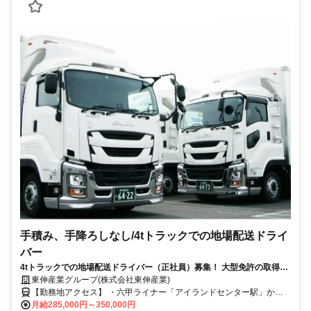
手積み、手降ろしなし/4tトラックでの地場配送ドライ
バー
4tトラックでの地場配送ドライバー（正社員）募集！ 大型免許の取得支
援あり＊スキルアップが目指せる＊
東伸産業グループ(株式会社東伸産業)
【勤務地アクセス】 ・六甲ライナー「アイランドセンター駅」から
徒歩10分 ・阪神「魚崎駅」から車で13分 ・各線「住吉駅」から車で
月給285,000円～350,000円