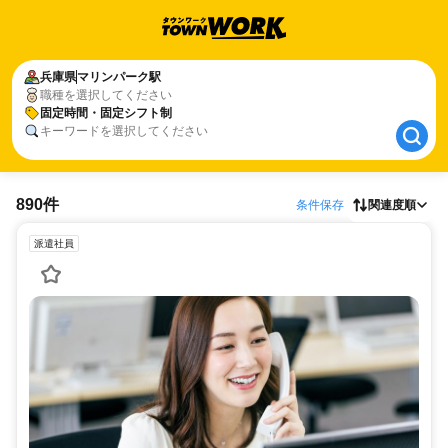
兵庫県
兵庫県
マリンパーク駅
マリンパーク駅
職種を選択してください
固定時間・固定シフト制
固定時間・固定シフト制
キーワードを選択してください
890件
条件保存
関連度順
派遣社員