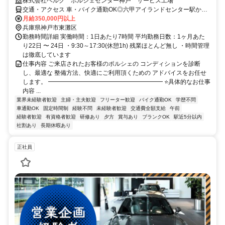
株式会社ベルク ポルシェセンター神戸 サービス工場
交通・アクセス 車・バイク通勤OK◎六甲アイランドセンター駅から
スグ
月給350,000円以上
兵庫県神戸市東灘区
勤務時間詳細 実働時間：1日あたり7時間 平均勤務日数：1ヶ月あた
り22日 〜 24日 ・9:30～17:30(休憩1h) 残業ほとんど無し ・時間管理
は徹底しています
仕事内容 ご来店されたお客様のポルシェの コンディションを診断
し、最適な 整備方法、快適にご利用頂くための アドバイスをお任せ
します。 ━━━━━━━━━━━━━━━━━━━ ⭐具体的なお仕事
内容 ...
業界未経験者歓迎
主婦・主夫歓迎
フリーター歓迎
バイク通勤OK
学歴不問
車通勤OK
固定時間制
経験不問
未経験者歓迎
交通費全額支給
午前
経験者歓迎
有資格者歓迎
研修あり
夕方
賞与あり
ブランクOK
駅近5分以内
社割あり
長期休暇あり
正社員