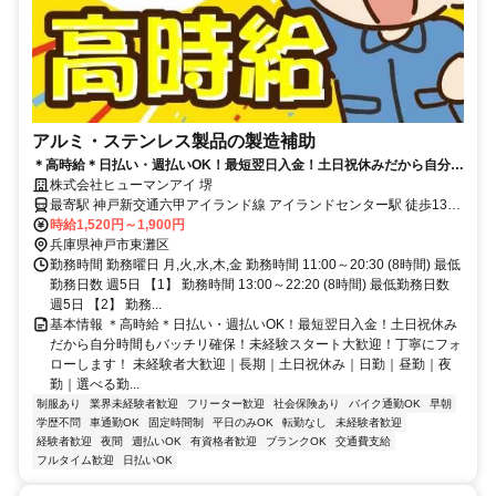
アルミ・ステンレス製品の製造補助
＊高時給＊日払い・週払いOK！最短翌日入金！土日祝休みだから自分時
間もバッチリ確保！未経験スタート大歓迎！丁寧にフォローします！
株式会社ヒューマンアイ 堺
最寄駅 神戸新交通六甲アイランド線 アイランドセンター駅 徒歩13分
＊車・バイク・自転車通勤大歓迎（無料駐車場完備）
時給1,520円～1,900円
兵庫県神戸市東灘区
勤務時間 勤務曜日 月,火,水,木,金 勤務時間 11:00～20:30 (8時間) 最低
勤務日数 週5日 【1】 勤務時間 13:00～22:20 (8時間) 最低勤務日数
週5日 【2】 勤務...
基本情報 ＊高時給＊日払い・週払いOK！最短翌日入金！土日祝休み
だから自分時間もバッチリ確保！未経験スタート大歓迎！丁寧にフォ
ローします！ 未経験者大歓迎｜長期｜土日祝休み｜日勤｜昼勤｜夜
勤｜選べる勤...
制服あり
業界未経験者歓迎
フリーター歓迎
社会保険あり
バイク通勤OK
早朝
学歴不問
車通勤OK
固定時間制
平日のみOK
転勤なし
未経験者歓迎
経験者歓迎
夜間
週払いOK
有資格者歓迎
ブランクOK
交通費支給
フルタイム歓迎
日払いOK