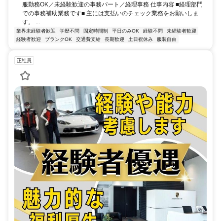
服勤務OK／未経験歓迎の事務パート／経理事務 仕事内容 ■経理部門
での事務補助業務です■ 主には支払いのチェック業務をお願いしま
す。 ...
業界未経験者歓迎
学歴不問
固定時間制
平日のみOK
経験不問
未経験者歓迎
経験者歓迎
ブランクOK
交通費支給
長期歓迎
土日祝休み
服装自由
正社員