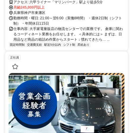
がら成長もできる物流ワーク
アクセス: 六甲ライナー「マリンパーク」駅より徒歩5分
月給245,000円以上
兵庫県神戸市東灘区
勤務時間・曜日: 21:00～翌6:00（実働8時間） ・週休2日制（シフト
制） ・年間休日115日
仕事内容: 大手家電量販店の物流センターでの業務です。 倉庫に関わ
るコーディネート業務をお任せします。 ＜具体的には＞ まずは、日
用品など商品の箱詰め作業からスタート ↓ 慣れてきたら… ...
固定時間制
交通費支給
駅近5分以内
シフト制
昇給あり
正社員