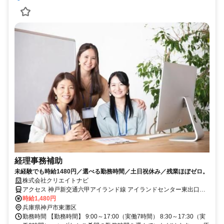
経理事務補助
未経験でも時給1480円／選べる勤務時間／土日祝休み／残業ほぼゼロ。
株式会社クリエイトナビ
アクセス 神戸新交通六甲アイランド線 アイランドセンター東出口徒
歩約2分、神戸新交通六甲アイランド線 マリンパーク徒歩約8分、神
時給1,480円
戸新交通六甲アイランド線 アイランド北口徒歩約8分 六甲ライナー
兵庫県神戸市東灘区
「アイランドセンター駅」直結
勤務時間 【勤務時間】 9:00～17:00（実働7時間） 8:30～17:30（実