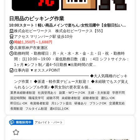
日用品のピッキング作業
10:00スタート！軽い商品メインで楽ちん♪女性活躍中【全額日払い
OK】
株式会社ビーワークス 株式会社ビーワークス【55】
アクセス マリンパーク駅 徒歩10分
時給1,350円～1,688円
兵庫県神戸市東灘区
勤務時間 ・勤務曜日：月・火・水・木・金・土・日・祝 ・勤務時
間： [1] 10:00～19:00 ・最低勤務日数（週）：4日 シフトサイクル：
1ヶ月 ■シフト制／週4~5日勤務 ■出勤時間の変...
仕事内容 ▼オススメPOINT
━━━━━━━━━━━━━━━━━━━━ ◆大人気職種のピッキ
ング作業！ ◆派遣・軽作業デビュー大歓迎！ ◆未経験でもスグ覚え
られるシンプル作業♪ ◆男女別の更衣室＆個...
業界未経験者歓迎
社員登用あり
副業・WワークOK
主婦・主夫歓迎
学歴不問
固定時間制
職場見学可
経験不問
未経験者歓迎
経験者歓迎
週払いOK
即日払いOK
有資格者歓迎
月1シフト提出
研修あり
ブランクOK
交通費支給
長期歓迎
フルタイム歓迎
週4日以上OK
アルバイト・パート