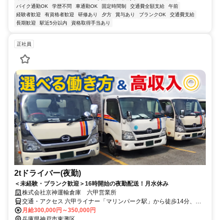
バイク通勤OK
学歴不問
車通勤OK
固定時間制
交通費全額支給
午前
経験者歓迎
有資格者歓迎
研修あり
夕方
賞与あり
ブランクOK
交通費支給
長期歓迎
駅近5分以内
資格取得手当あり
正社員
2tドライバー(夜勤)
＜未経験・ブランク歓迎＞16時開始の夜勤配送！月水休み
株式会社京神運輸倉庫 六甲営業所
交通・アクセス 六甲ライナー「マリンパーク駅」から徒歩14分、住
吉駅から車で15分
月給300,000円～350,000円
兵庫県神戸市東灘区