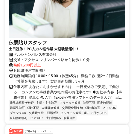
伝票貼りスタッフ
土日祝休！PC入力＆軽作業 未経験活躍中！
ペルシャンパレス有限会社
交通・アクセス マリンパーク駅から徒歩１０分
時給1,200円以上
兵庫県神戸市東灘区
勤務時間詳細 10:00〜15:00（休憩45分） 勤務日数: 週2〜3日勤務
（希望を考慮します） 契約更新期間：3ヶ月
仕事内容 あなたにおまかせするのは、 土日祝休みで安定して働け
る、 カンタンな事務作業や軽作業のお仕事です♪ ◆お仕事内容 【事
務作業】 簡単なPC入力（Excelや専用ソフトへのデータ入力） 出...
業界未経験者歓迎
主婦・主夫歓迎
フリーター歓迎
学歴不問
固定時間制
職場見学可
経験不問
未経験者歓迎
交通費全額支給
経験者歓迎
ネイルOK
ブランクOK
交通費支給
長期歓迎
フルタイム歓迎
週2・3日からOK
長期休暇あり
ピアスOK
土日祝休み
服装自由
アルバイト・パート