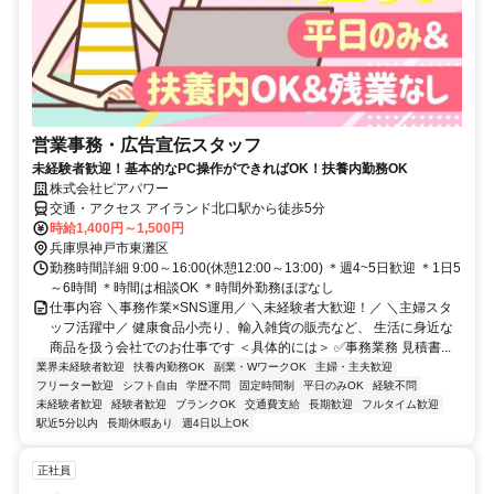
営業事務・広告宣伝スタッフ
未経験者歓迎！基本的なPC操作ができればOK！扶養内勤務OK
株式会社ピアパワー
交通・アクセス アイランド北口駅から徒歩5分
時給1,400円～1,500円
兵庫県神戸市東灘区
勤務時間詳細 9:00～16:00(休憩12:00～13:00) ＊週4~5日歓迎 ＊1日5
～6時間 ＊時間は相談OK ＊時間外勤務ほぼなし
仕事内容 ＼事務作業×SNS運用／ ＼未経験者大歓迎！／ ＼主婦スタ
ッフ活躍中／ 健康食品小売り、輸入雑貨の販売など、 生活に身近な
商品を扱う会社でのお仕事です ＜具体的には＞ ✅事務業務 見積書...
業界未経験者歓迎
扶養内勤務OK
副業・WワークOK
主婦・主夫歓迎
フリーター歓迎
シフト自由
学歴不問
固定時間制
平日のみOK
経験不問
未経験者歓迎
経験者歓迎
ブランクOK
交通費支給
長期歓迎
フルタイム歓迎
駅近5分以内
長期休暇あり
週4日以上OK
正社員