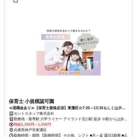
保育士 小規模認可園
≪退職金あり≫【保育士資格必須】東灘区☆7:30～13:30もしくは夕方
☆未経験でもOK◎扶養内可☆
セントスタッフ株式会社
勤務地・最寄駅 六甲ライナー アイランド北口駅 徒歩 ※駅からは歩い
てすぐです♪
時給1,300円～1,550円
兵庫県神戸市東灘区
勤務時間・期間 【勤務時間】 その他、シフト ■月～金 週5日勤務 ■土