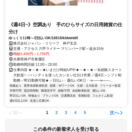
《週4日~》空調あり 手のひらサイズの日用雑貨の仕
分け
ゆっくり11時～/日払いOK/18818/kblwinbR
株式会社ジャパン・リリーフ 神戸支店
交通・アクセス 六甲ライナー マリンパーク駅～徒歩10分
時給1,400円～1,750円
兵庫県神戸市東灘区
勤務時間詳細 11:00～20:00
仕事内容 ★～★～★いまだけ時給UP中★～★～★ ✅未経験スタート
大歓迎✨ ✅ハンディを使ったカンタン仕分け作業 ✅週4日～シフト制
勤務 ✅即日勤務可能★ ✅日払い・週払いOK◎ ･･∞――∞――...
制服あり
業界未経験者歓迎
副業・WワークOK
主婦・主夫歓迎
フリーター歓迎
学歴不問
固定時間制
職場見学可
経験不問
未経験者歓迎
週払いOK
即日払いOK
研修あり
ブランクOK
交通費支給
長期歓迎
フルタイム歓迎
週4日以上OK
友達と応募OK
前へ
次へ
1
2
3
4
5
この条件の新着求人を受け取る