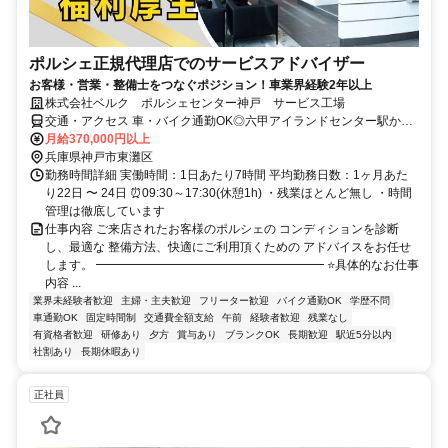
ポルシェ正規代理店でのサービスアドバイザー
お客様・営業・整備士をつなぐポジション！車業界経験2年以上
株式会社ベルク ポルシェセンター神戸 サービス工場
交通・アクセス 車・バイク通勤OK◎六甲アイランドセンター駅から
スグ
月給370,000円以上
兵庫県神戸市東灘区
勤務時間詳細 実働時間：1日あたり7時間 平均勤務日数：1ヶ月あた
り22日 〜 24日 ⏰09:30～17:30(休憩1h) ・残業ほとんど無し ・時間
管理は徹底しています
仕事内容 ご来店されたお客様のポルシェの コンディションを診断
し、最適な 整備方法、快適にご利用頂くための アドバイスをお任せ
します。 ━━━━━━━━━━━━━━━━━━━ ⭐具体的なお仕事
内容 ...
業界未経験者歓迎
主婦・主夫歓迎
フリーター歓迎
バイク通勤OK
学歴不問
車通勤OK
固定時間制
交通費全額支給
午前
経験者歓迎
残業なし
有資格者歓迎
研修あり
夕方
賞与あり
ブランクOK
長期歓迎
駅近5分以内
社割あり
長期休暇あり
正社員