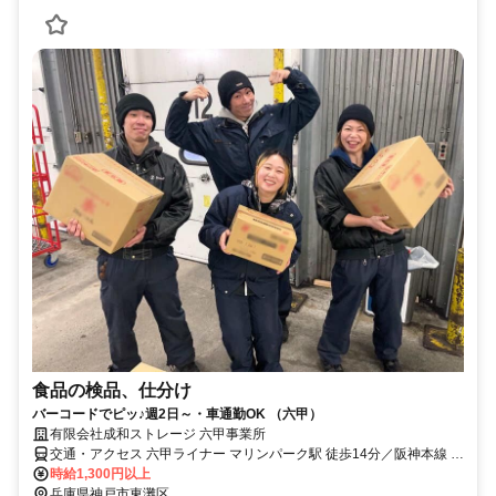
食品の検品、仕分け
バーコードでピッ♪週2日～・車通勤OK （六甲）
有限会社成和ストレージ 六甲事業所
交通・アクセス 六甲ライナー マリンパーク駅 徒歩14分／阪神本線 魚
崎駅 車12分／東海道本線 住吉駅 車15分
時給1,300円以上
兵庫県神戸市東灘区