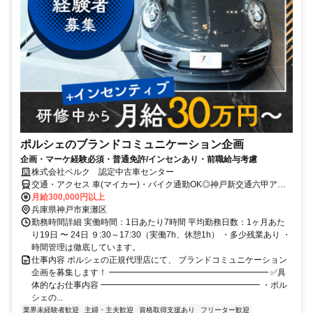
ポルシェのブランドコミュニケーション企画
企画・マーケ経験必須・普通免許/インセンあり・前職給与考慮
株式会社ベルク 認定中古車センター
交通・アクセス 車(マイカー)・バイク通勤OK◎神戸新交通六甲アイ
ランド線「アイランドセンター駅」スグ ！
月給300,000円以上
兵庫県神戸市東灘区
勤務時間詳細 実働時間：1日あたり7時間 平均勤務日数：1ヶ月あた
り19日 〜 24日 ９:30～17:30（実働7h、休憩1h） ・多少残業あり ・
時間管理は徹底しています。
仕事内容 ポルシェの正規代理店にて、 ブランドコミュニケーション
企画を募集します！ ━━━━━━━━━━━━━━━━━━━ ✅具
体的なお仕事内容 ━━━━━━━━━━━━━━━━━━━ ・ポル
シェの...
業界未経験者歓迎
主婦・主夫歓迎
資格取得支援あり
フリーター歓迎