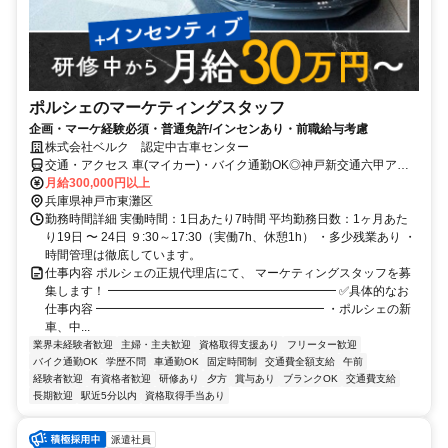
ポルシェのマーケティングスタッフ
企画・マーケ経験必須・普通免許/インセンあり・前職給与考慮
株式会社ベルク 認定中古車センター
交通・アクセス 車(マイカー)・バイク通勤OK◎神戸新交通六甲アイ
ランド線「アイランドセンター駅」スグ ！
月給300,000円以上
兵庫県神戸市東灘区
勤務時間詳細 実働時間：1日あたり7時間 平均勤務日数：1ヶ月あた
り19日 〜 24日 ９:30～17:30（実働7h、休憩1h） ・多少残業あり ・
時間管理は徹底しています。
仕事内容 ポルシェの正規代理店にて、 マーケティングスタッフを募
集します！ ━━━━━━━━━━━━━━━━━━━ ✅具体的なお
仕事内容 ━━━━━━━━━━━━━━━━━━━ ・ポルシェの新
車、中...
業界未経験者歓迎
主婦・主夫歓迎
資格取得支援あり
フリーター歓迎
バイク通勤OK
学歴不問
車通勤OK
固定時間制
交通費全額支給
午前
経験者歓迎
有資格者歓迎
研修あり
夕方
賞与あり
ブランクOK
交通費支給
長期歓迎
駅近5分以内
資格取得手当あり
派遣社員