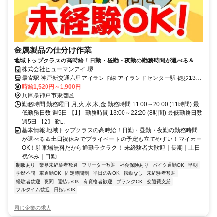
金属製品の仕分け作業
地域トップクラスの高時給！日勤・昼勤・夜勤の勤務時間が選べる＆土
日祝休みでプライベートの予定も立てやすい！マイカーOK！駐車場無料
株式会社ヒューマンアイ 堺
だから通勤ラクラク！
最寄駅 神戸新交通六甲アイランド線 アイランドセンター駅 徒歩13分
＊車・バイク・自転車通勤大歓迎（無料駐車場完備）
時給1,520円～1,900円
兵庫県神戸市東灘区
勤務時間 勤務曜日 月,火,水,木,金 勤務時間 11:00～20:00 (11時間) 最
低勤務日数 週5日 【1】 勤務時間 13:00～22:20 (8時間) 最低勤務日数
週5日 【2】 勤...
基本情報 地域トップクラスの高時給！日勤・昼勤・夜勤の勤務時間
が選べる＆土日祝休みでプライベートの予定も立てやすい！マイカー
OK！駐車場無料だから通勤ラクラク！ 未経験者大歓迎｜長期｜土日
祝休み｜日勤...
制服あり
業界未経験者歓迎
フリーター歓迎
社会保険あり
バイク通勤OK
早朝
学歴不問
車通勤OK
固定時間制
平日のみOK
転勤なし
未経験者歓迎
経験者歓迎
夜間
週払いOK
有資格者歓迎
ブランクOK
交通費支給
フルタイム歓迎
日払いOK
同じ企業の求人