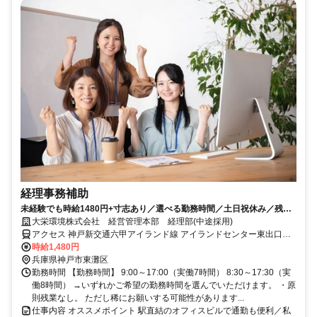
経理事務補助
未経験でも時給1480円+寸志あり／選べる勤務時間／土日祝休み／残業
ほぼゼロ
大栄環境株式会社 経営管理本部 経理部(中途採用)
アクセス 神戸新交通六甲アイランド線 アイランドセンター東出口徒
歩約2分、神戸新交通六甲アイランド線 マリンパーク徒歩約8分、神
時給1,480円
戸新交通六甲アイランド線 アイランド北口徒歩約8分 六甲ライナー
兵庫県神戸市東灘区
「アイランドセンター駅」直結
勤務時間 【勤務時間】 9:00～17:00（実働7時間） 8:30～17:30（実
働8時間） →いずれかご希望の勤務時間を選んでいただけます。 ・原
則残業なし。 ただし稀にお願いする可能性があります...
仕事内容 オススメポイント 駅直結のオフィスビルで通勤も便利／私