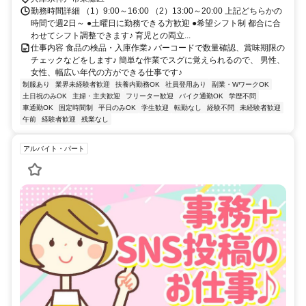
勤務時間詳細 （1）9:00～16:00 （2）13:00～20:00 上記どちらかの
時間で週2日～ ●土曜日に勤務できる方歓迎 ●希望シフト制 都合に合
わせてシフト調整できます♪ 育児との両立...
仕事内容 食品の検品・入庫作業♪ バーコードで数量確認、賞味期限の
チェックなどをします♪ 簡単な作業でスグに覚えられるので、 男性、
女性、幅広い年代の方ができる仕事です♪
制服あり
業界未経験者歓迎
扶養内勤務OK
社員登用あり
副業・WワークOK
土日祝のみOK
主婦・主夫歓迎
フリーター歓迎
バイク通勤OK
学歴不問
車通勤OK
固定時間制
平日のみOK
学生歓迎
転勤なし
経験不問
未経験者歓迎
午前
経験者歓迎
残業なし
アルバイト・パート