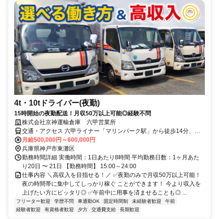
4t・10tドライバー(夜勤)
15時開始の夜勤配送！月収50万以上可能◎経験不問
株式会社京神運輸倉庫 六甲営業所
交通・アクセス 六甲ライナー「マリンパーク駅」から徒歩14分、住
吉駅から車で15分
月給500,000円～600,000円
兵庫県神戸市東灘区
勤務時間詳細 実働時間：1日あたり8時間 平均勤務日数：1ヶ月あた
り20日 〜 21日 【勤務時間】 15:00～24:00
仕事内容 ＼高収入を目指せる！／ ✅夜勤のみで月収50万以上可能！
夜の時間帯に集中してしっかり稼ぐ ことができます！ 今より収入を
上げたい方にピッタリ◎ ✅午前中に用事を済ませることも◎ ...
フリーター歓迎
学歴不問
車通勤OK
固定時間制
未経験者歓迎
午前
経験者歓迎
有資格者歓迎
夕方
交通費支給
長期歓迎