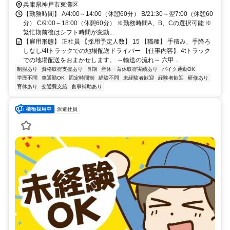
兵庫県神戸市東灘区
16分 〇車・バイク・自転車通勤OK（無料駐車場あり）
【勤務時間】 A/4:00～14:00（休憩60分） B/21:30～翌7:00（休憩60
分） C/9:00～18:00（休憩60分） ※勤務時間A、B、Cの選択可能 ※
繁忙期前後はシフト時間が変動...
【雇用形態】 正社員 【採用予定人数】 15 【職種】 手積み、手降ろ
しなし/4tトラックでの地場配送ドライバー 【仕事内容】 4tトラック
での地場配送をおまかせします。 ～輸送の流れ～ 六甲...
制服あり
資格取得支援あり
長期
産休・育休取得実績あり
バイク通勤OK
学歴不問
車通勤OK
固定時間制
経験不問
未経験者歓迎
経験者歓迎
研修あり
育休あり
交通費支給
食事補助あり
派遣社員