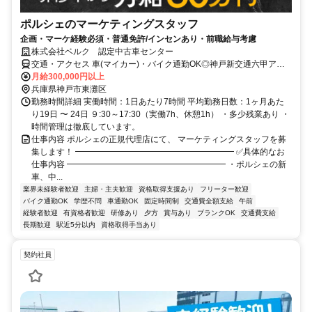
ポルシェのマーケティングスタッフ
企画・マーケ経験必須・普通免許/インセンあり・前職給与考慮
株式会社ベルク 認定中古車センター
交通・アクセス 車(マイカー)・バイク通勤OK◎神戸新交通六甲アイ
ランド線「アイランドセンター駅」スグ ！
月給300,000円以上
兵庫県神戸市東灘区
勤務時間詳細 実働時間：1日あたり7時間 平均勤務日数：1ヶ月あた
り19日 〜 24日 ９:30～17:30（実働7h、休憩1h） ・多少残業あり ・
時間管理は徹底しています。
仕事内容 ポルシェの正規代理店にて、 マーケティングスタッフを募
集します！ ━━━━━━━━━━━━━━━━━━━ ✅具体的なお
仕事内容 ━━━━━━━━━━━━━━━━━━━ ・ポルシェの新
車、中...
業界未経験者歓迎
主婦・主夫歓迎
資格取得支援あり
フリーター歓迎
バイク通勤OK
学歴不問
車通勤OK
固定時間制
交通費全額支給
午前
経験者歓迎
有資格者歓迎
研修あり
夕方
賞与あり
ブランクOK
交通費支給
長期歓迎
駅近5分以内
資格取得手当あり
契約社員