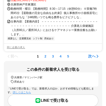
ドセンター駅」より徒歩4分 （主要駅からのアクセス） JR「住吉
月給182,500円～332,400円
駅」から六甲ライナー乗車で約9分 阪神「魚崎駅」から六甲ライナー
兵庫県神戸市東灘区
乗車で約6分 ※「三ノ宮駅」や「大阪駅」からも30〜40分圏内で、毎
勤務時間・曜日: 【勤務時間】 8:30～17:15（休憩60分） ※実働7時
日の通勤もラクラクです！
間45分 【退勤後の完全な自由をお約束】 個人事務所や小規模居宅に
ありがちな「24時間いつでも鳴る携帯をビクビクしな...
仕事内容: 【業務内容】 －－－－－－－－－－－－－－－－－－－－
－－－－－－－－－－－－－－－－－－－－－ 介護老人保健施設
（入所80人／通所30人）におけるケアマネジャー業務全般をお願い
します。...
残業なし
交通費支給
シフト制
昇給あり
同じ企業の求人
前へ
次へ
1
2
3
4
5
この条件の新着求人を受け取る
兵庫県 / マリンパーク駅
昇給あり
「LINEで受け取る」では、新着求人のほか、おすすめ情報なども配信しま
す。
詳しくはこちら
LINEで受け取る