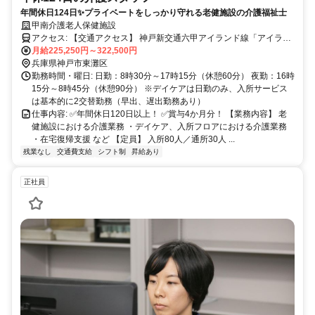
年間休日124日✨プライベートをしっかり守れる老健施設の介護福祉士
甲南介護老人保健施設
アクセス: 【交通アクセス】 神戸新交通六甲アイランド線「アイラン
ドセンター駅」より徒歩4分 （主要駅からのアクセス） JR「住吉
月給225,250円～322,500円
駅」から六甲ライナー乗車で約9分 阪神「魚崎駅」から六甲ライナー
兵庫県神戸市東灘区
乗車で約6分 ※「三ノ宮駅」や「大阪駅」からも30〜40分圏内で、毎
勤務時間・曜日: 日勤：8時30分～17時15分（休憩60分） 夜勤：16時
日の通勤もラクラクです！
15分～8時45分（休憩90分） ※デイケアは日勤のみ、入所サービス
は基本的に2交替勤務（早出、遅出勤務あり）
仕事内容: ✅年間休日120日以上！ ✅賞与4か月分！ 【業務内容】 老
健施設における介護業務 ・デイケア、入所フロアにおける介護業務
・在宅復帰支援 など 【定員】 入所80人／通所30人 ...
残業なし
交通費支給
シフト制
昇給あり
正社員