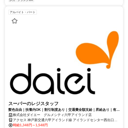
アルバイト・パート
スーパーのレジスタッフ
髪色自由｜扶養内OK｜割引制度あり｜交通費全額支給｜昇給あり｜有給
あり
株式会社ダイエー グルメシティ六甲アイランド店
アクセス 神戸新交通六甲アイランド線 アイランドセンター西出口徒
歩約4分、神戸新交通六甲アイランド線 アイランド北口徒歩約5分、
時給1,348円～1,548円