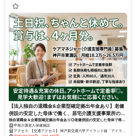
【法人独自の退職金&企業型確定拠出年金あり】老健
併設の安定した母体で働く、居宅介護支援事業所のケ
独自退職金＆企業型確定拠出年金あり◎老健併設の安定した母体で将来
アマネジャー
も安心のケアマネ安定基盤✨
甲南介護老人保健施設
アクセス: 【交通アクセス】 神戸新交通六甲アイランド線「アイラン