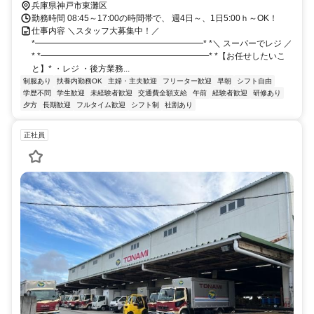
神戸新交通六甲アイランド線 マリンパーク徒歩約12分
兵庫県神戸市東灘区
勤務時間 08:45～17:00の時間帯で、 週4日～、1日5:00ｈ～OK！
仕事内容 ＼スタッフ大募集中！／
*━━━━━━━━━━━━━━━━━━━━* *＼ スーパーでレジ ／
* *━━━━━━━━━━━━━━━━━━━━* *【お任せしたいこ
と】* ・レジ ・後方業務...
制服あり
扶養内勤務OK
主婦・主夫歓迎
フリーター歓迎
早朝
シフト自由
学歴不問
学生歓迎
未経験者歓迎
交通費全額支給
午前
経験者歓迎
研修あり
夕方
長期歓迎
フルタイム歓迎
シフト制
社割あり
正社員