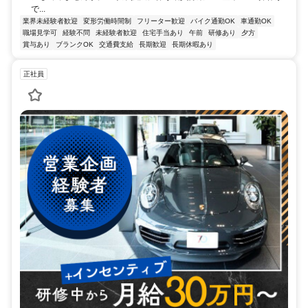
で...
業界未経験者歓迎
変形労働時間制
フリーター歓迎
バイク通勤OK
車通勤OK
職場見学可
経験不問
未経験者歓迎
住宅手当あり
午前
研修あり
夕方
賞与あり
ブランクOK
交通費支給
長期歓迎
長期休暇あり
正社員