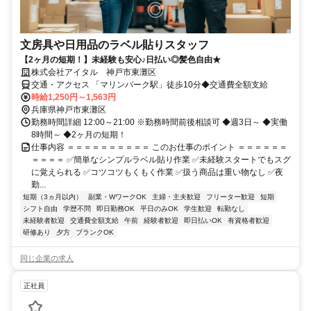
文房具や日用品のラベル貼りスタッフ
【2ヶ月の短期！】未経験も安心♪日払い◎髪色自由★
株式会社アイタル 神戸市東灘区
交通・アクセス 「マリンパーク駅」徒歩10分◆交通費全額支給
時給1,250円～1,563円
兵庫県神戸市東灘区
勤務時間詳細 12:00～21:00 ※勤務時間前後相談可 ◆週3日～ ◆実働
8時間～ ◆2ヶ月の短期！
仕事内容 ＝＝＝＝＝＝＝＝＝＝ このお仕事のポイント ＝＝＝＝＝＝
＝＝＝＝ ✅簡単なシンプルラベル貼り作業 ✅未経験スタートでもスグ
に覚えられる ✅コツコツもくもく作業 ✅扱う商品は重い物なし ✅夜
勤...
短期（3ヵ月以内）
副業・WワークOK
主婦・主夫歓迎
フリーター歓迎
短期
シフト自由
学歴不問
即日勤務OK
平日のみOK
学生歓迎
転勤なし
未経験者歓迎
交通費全額支給
午前
経験者歓迎
即日払いOK
有資格者歓迎
研修あり
夕方
ブランクOK
同じ企業の求人
正社員