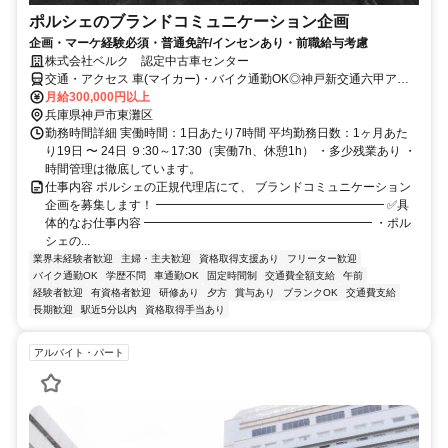
ポルシェのブランドコミュニケーション企画
企画・マーケ経験必須・普通免許/インセンあり・前職給与考慮
株式会社ベルク 認定中古車センター
交通・アクセス 車(マイカー)・バイク通勤OK◎神戸新交通六甲アイ
ランド線「アイランドセンター駅」スグ ！
月給300,000円以上
兵庫県神戸市東灘区
勤務時間詳細 実働時間：1日あたり7時間 平均勤務日数：1ヶ月あた
り19日 〜 24日 ９:30～17:30（実働7h、休憩1h） ・多少残業あり ・
時間管理は徹底しています。
仕事内容 ポルシェの正規代理店にて、 ブランドコミュニケーション
企画を募集します！ ━━━━━━━━━━━━━━━━━━━ ✅具
体的なお仕事内容 ━━━━━━━━━━━━━━━━━━━ ・ポル
シェの...
業界未経験者歓迎
主婦・主夫歓迎
資格取得支援あり
フリーター歓迎
バイク通勤OK
学歴不問
車通勤OK
固定時間制
交通費全額支給
午前
経験者歓迎
有資格者歓迎
研修あり
夕方
賞与あり
ブランクOK
交通費支給
長期歓迎
駅近5分以内
資格取得手当あり
アルバイト・パート