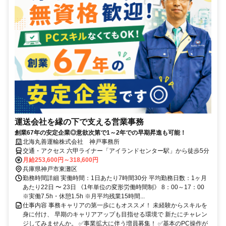
運送会社を縁の下で支える営業事務
創業67年の安定企業◎意欲次第で1～2年での早期昇進も可能！
北海丸善運輸株式会社 神戸事務所
交通・アクセス 六甲ライナー「アイランドセンター駅」から徒歩5分
月給253,600円～318,600円
兵庫県神戸市東灘区
勤務時間詳細 実働時間：1日あたり7時間30分 平均勤務日数：1ヶ月
あたり22日 〜 23日 《1年単位の変形労働時間制》 8：00～17：00
※実働7.5h・休憩1.5h ※月平均残業15時間...
仕事内容 事務キャリアの第一歩にもオススメ！ 未経験からスキルを
身に付け、 早期のキャリアアップも目指せる環境で 新たにチャレン
ジしてみませんか。 ✅事業拡大に伴う増員募集！ ✅基本のPC操作が