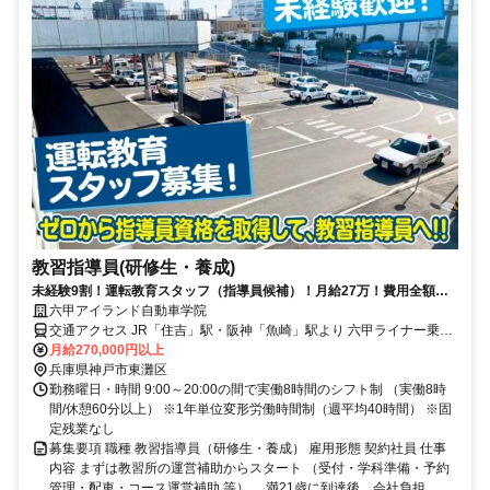
教習指導員(研修生・養成)
未経験9割！運転教育スタッフ（指導員候補）！月給27万！費用全額＋
奨励金15万！長期休暇年4回以上
六甲アイランド自動車学院
交通アクセス JR「住吉」駅・阪神「魚崎」駅より 六甲ライナー乗車
「アイランドセンター」駅から徒歩15分 ※マイカー通勤可
月給270,000円以上
兵庫県神戸市東灘区
勤務曜日・時間 9:00～20:00の間で実働8時間のシフト制 （実働8時
間/休憩60分以上） ※1年単位変形労働時間制（週平均40時間） ※固
定残業なし
募集要項 職種 教習指導員（研修生・養成） 雇用形態 契約社員 仕事
内容 まずは教習所の運営補助からスタート （受付・学科準備・予約
管理・配車・コース運営補助 等）。 満21歳に到達後、会社負担...