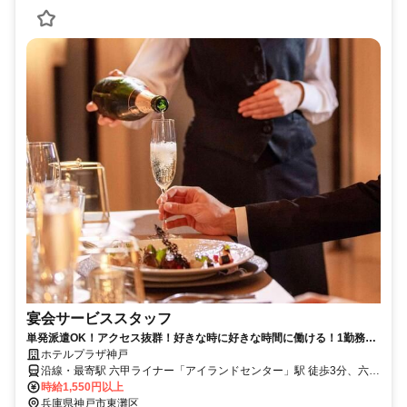
宴会サービススタッフ
単発派遣OK！アクセス抜群！好きな時に好きな時間に働ける！1勤務に
つき交通費1,200円支給！
ホテルプラザ神戸
沿線・最寄駅 六甲ライナー「アイランドセンター」駅 徒歩3分、六甲
ライナー「アイランド北口」駅 徒歩10分、六甲ライナー「マリンパ
時給1,550円以上
ーク」駅
兵庫県神戸市東灘区