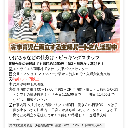
かぼちゃなどの仕分け・ピッキングスタッフ
簡単作業◎未経験でも高時給1250円！週3～無理なく稼げる！
エムヴイエム商事株式会社 六甲パックセンター
交通・アクセス マリンパーク駅から徒歩10分＊交通費規定支給
時給1,250円以上
兵庫県神戸市東灘区
勤務時間詳細 9:00～17:00 ＊週3～OK ＊時間・曜日・日数相談OK◎
＜シフトの融通抜群！＞ 「今日は15:00まで」 「明日は14:00まで」
などもご相談ください！
仕事内容 ＼主婦さん活躍中！／ ✨週3日～働き方の相談OK！ 今は子
供が小さいから扶養内、 子育てが落ち着いたらフルタイム…など 子
育てとの両立を応援します！ ✨嬉しい待遇も！ ・交通費支給 ・
「本...
業界未経験者歓迎
扶養内勤務OK
副業・WワークOK
1日4時間以内OK