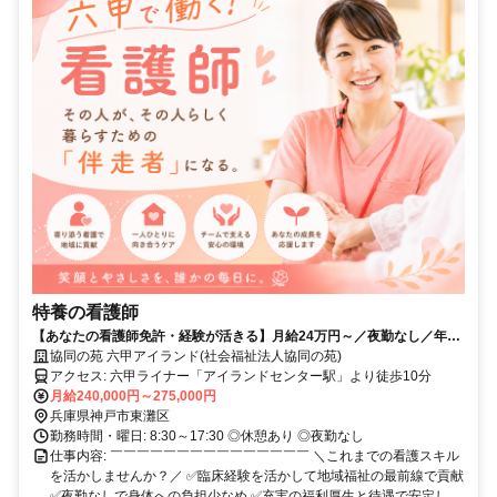
特養の看護師
【あなたの看護師免許・経験が活きる】月給24万円～／夜勤なし／年1
回6日間の連続休暇制度あり／風通しの良い温かい職場でキャリアを活
協同の苑 六甲アイランド(社会福祉法人協同の苑)
かす！
アクセス: 六甲ライナー「アイランドセンター駅」より徒歩10分
月給240,000円～275,000円
兵庫県神戸市東灘区
勤務時間・曜日: 8:30～17:30 ◎休憩あり ◎夜勤なし
仕事内容: ￣￣￣￣￣￣￣￣￣￣￣￣￣￣￣ ＼これまでの看護スキル
を活かしませんか？／ ✅臨床経験を活かして地域福祉の最前線で貢献
✅夜勤なしで身体への負担少なめ ✅充実の福利厚生と待遇で安定し...