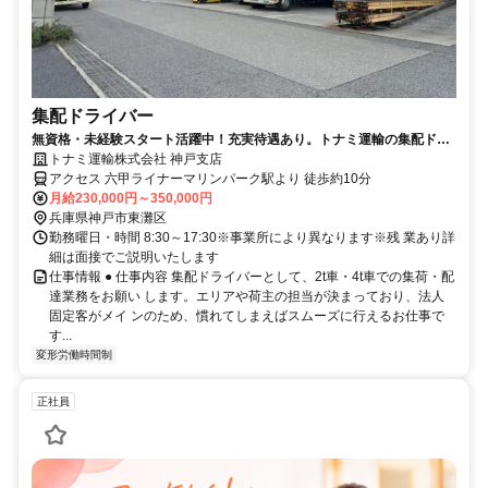
集配ドライバー
無資格・未経験スタート活躍中！充実待遇あり。トナミ運輸の集配ドラ
イバー（正社員）求人
トナミ運輸株式会社 神戸支店
アクセス 六甲ライナーマリンパーク駅より 徒歩約10分
月給230,000円～350,000円
兵庫県神戸市東灘区
勤務曜日・時間 8:30～17:30※事業所により異なります※残 業あり詳
細は面接でご説明いたします
仕事情報 ● 仕事内容 集配ドライバーとして、2t車・4t車での集荷・配
達業務をお願い します。エリアや荷主の担当が決まっており、法人
固定客がメイ ンのため、慣れてしまえばスムーズに行えるお仕事で
す...
変形労働時間制
正社員