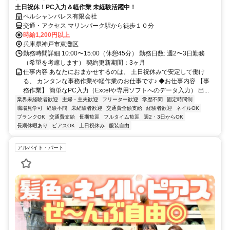
土日祝休！PC入力＆軽作業 未経験活躍中！
ペルシャンパレス有限会社
交通・アクセス マリンパーク駅から徒歩１０分
時給1,200円以上
兵庫県神戸市東灘区
勤務時間詳細 10:00〜15:00（休憩45分） 勤務日数: 週2〜3日勤務
（希望を考慮します） 契約更新期間：3ヶ月
仕事内容 あなたにおまかせするのは、 土日祝休みで安定して働け
る、 カンタンな事務作業や軽作業のお仕事です♪ ◆お仕事内容 【事
務作業】 簡単なPC入力（Excelや専用ソフトへのデータ入力） 出...
業界未経験者歓迎
主婦・主夫歓迎
フリーター歓迎
学歴不問
固定時間制
職場見学可
経験不問
未経験者歓迎
交通費全額支給
経験者歓迎
ネイルOK
ブランクOK
交通費支給
長期歓迎
フルタイム歓迎
週2・3日からOK
長期休暇あり
ピアスOK
土日祝休み
服装自由
アルバイト・パート