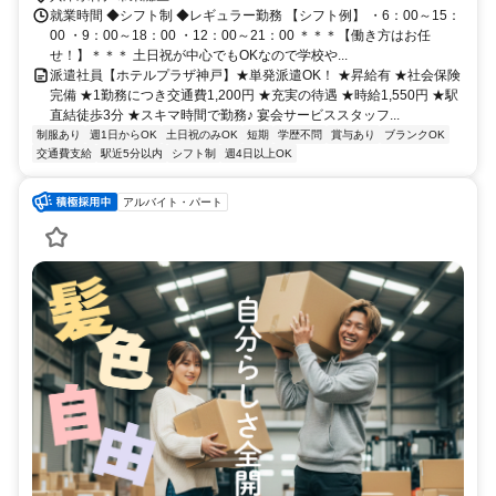
就業時間 ◆シフト制 ◆レギュラー勤務 【シフト例】 ・6：00～15：
00 ・9：00～18：00 ・12：00～21：00 ＊＊＊【働き方はお任
せ！】＊＊＊ 土日祝が中心でもOKなので学校や...
派遣社員【ホテルプラザ神戸】★単発派遣OK！ ★昇給有 ★社会保険
完備 ★1勤務につき交通費1,200円 ★充実の待遇 ★時給1,550円 ★駅
直結徒歩3分 ★スキマ時間で勤務♪ 宴会サービススタッフ...
制服あり
週1日からOK
土日祝のみOK
短期
学歴不問
賞与あり
ブランクOK
交通費支給
駅近5分以内
シフト制
週4日以上OK
アルバイト・パート