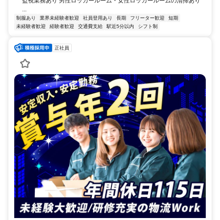
監視業務あり 男性ロッカールーム・女性ロッカールームの清掃あり
...
制服あり
業界未経験者歓迎
社員登用あり
長期
フリーター歓迎
短期
未経験者歓迎
経験者歓迎
交通費支給
駅近5分以内
シフト制
正社員