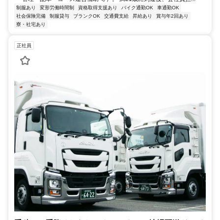
制服あり
変形労働時間制
資格取得支援あり
バイク通勤OK
車通勤OK
社会保険完備
制服貸与
ブランクOK
交通費支給
昇給あり
賞与年2回あり
寮・社宅あり
正社員