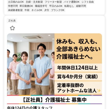
土日祝のみOK
主婦・主夫歓迎
フリーター歓迎
バイク通勤OK
シフト自由
学歴不問
即日勤務OK
職場見学可
平日のみOK
転勤なし
経験不問
未経験者歓迎
午前
ネイルOK
夕方
ブランクOK
正社員
年休124日の介護スタッフ