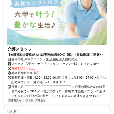
介護スタッフ
【介護福祉士資格があれば実務未経験OK】週3～4日勤務OKで家庭やプ
ライベートと両立◎ / 風通しの良い温かい職場！
協同の苑 六甲アイランド(社会福祉法人協同の苑)
アクセス: 六甲ライナー「アイランドセンター駅」より徒歩10分
時給1,116円以上
兵庫県神戸市東灘区
勤務時間・曜日: 9:00～18:00 ※訪問状況により8:00～17:00あり ◎上
記時間でシフト制 ◎週3～4日勤務OK！
仕事内容: ￣￣￣￣￣￣￣￣￣￣￣￣￣￣￣ ＼介護の資格があれば実
務未経験でもOK！／ ✅充実のフォロー体制で 未経験・ブランクあり
でも安心 ✅お互い様の風土！ シフトや休みの融通がききやすい ✅...
交通費支給
シフト制
昇給あり
正社員