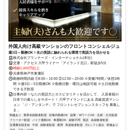
外国人向け高級マンションのフロントコンシェルジュ
週3日～勤務OK！生の英語に触れられる環境で英語力を活かせる
株式会社プランナーズ・インターナショナル(本社)
交通・アクセス 六甲ライナー「アイランド北口」駅徒歩5分
時給1,400円以上
兵庫県神戸市東灘区
勤務時間詳細 ①8:00～16:00 ②12:00～20:00 ※実働7時間／休憩1時
間 ※週3日～5日勤務OK ※勤務日数・曜日は相談可能 ※土日祝勤務
できる方歓迎
仕事内容 ✨なたの英語力とホスピタリティを活かして、 入居者様の
日本での暮らしをサポート！ 六甲アイランドにある 高級賃貸マンシ
ョン 「ジ・アンタンテ」で フロントレセプションスタッフを 募集し
ま...
制服あり
業界未経験者歓迎
扶養内勤務OK
副業・WワークOK
主婦・主夫歓迎
フリーター歓迎
バイク通勤OK
車通勤OK
経験不問
英語
未経験者歓迎
交通費全額支給
午前
経験者歓迎
夜間
有資格者歓迎
月1シフト提出
研修あり
夕方
ブランクOK