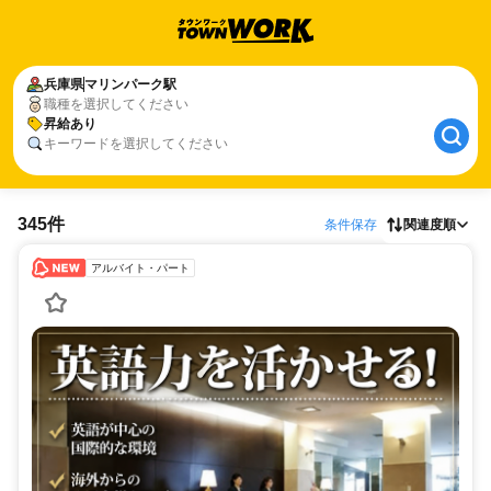
兵庫県
マリンパーク駅
職種を選択してください
昇給あり
キーワードを選択してください
345件
条件保存
関連度順
アルバイト・パート