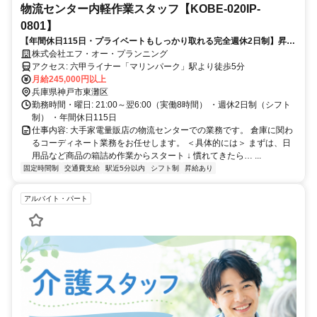
物流センター内軽作業スタッフ【KOBE-020IP-
0801】
【年間休日115日・プライベートもしっかり取れる完全週休2日制】昇給
年1回＆賞与年2回あり／駅チカ！マリンパーク駅より徒歩5分／働きな
株式会社エフ・オー・プランニング
がら成長もできる物流ワーク
アクセス: 六甲ライナー「マリンパーク」駅より徒歩5分
月給245,000円以上
兵庫県神戸市東灘区
勤務時間・曜日: 21:00～翌6:00（実働8時間） ・週休2日制（シフト
制） ・年間休日115日
仕事内容: 大手家電量販店の物流センターでの業務です。 倉庫に関わ
るコーディネート業務をお任せします。 ＜具体的には＞ まずは、日
用品など商品の箱詰め作業からスタート ↓ 慣れてきたら… ...
固定時間制
交通費支給
駅近5分以内
シフト制
昇給あり
アルバイト・パート