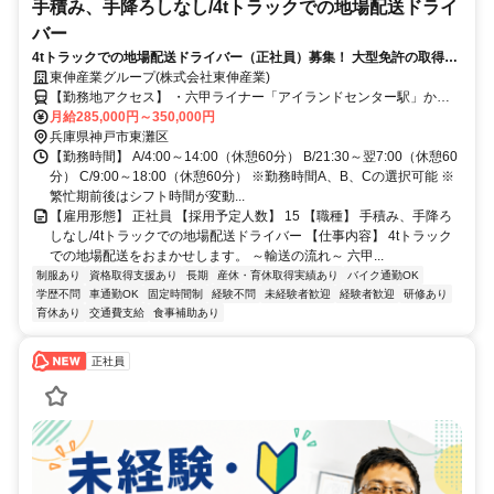
手積み、手降ろしなし/4tトラックでの地場配送ドライ
バー
4tトラックでの地場配送ドライバー（正社員）募集！ 大型免許の取得支
援あり＊スキルアップが目指せる＊
東伸産業グループ(株式会社東伸産業)
【勤務地アクセス】 ・六甲ライナー「アイランドセンター駅」から
徒歩10分 ・阪神「魚崎駅」から車で13分 ・各線「住吉駅」から車で
月給285,000円～350,000円
兵庫県神戸市東灘区
16分 〇車・バイク・自転車通勤OK（無料駐車場あり）
【勤務時間】 A/4:00～14:00（休憩60分） B/21:30～翌7:00（休憩60
分） C/9:00～18:00（休憩60分） ※勤務時間A、B、Cの選択可能 ※
繁忙期前後はシフト時間が変動...
【雇用形態】 正社員 【採用予定人数】 15 【職種】 手積み、手降ろ
しなし/4tトラックでの地場配送ドライバー 【仕事内容】 4tトラック
での地場配送をおまかせします。 ～輸送の流れ～ 六甲...
制服あり
資格取得支援あり
長期
産休・育休取得実績あり
バイク通勤OK
学歴不問
車通勤OK
固定時間制
経験不問
未経験者歓迎
経験者歓迎
研修あり
育休あり
交通費支給
食事補助あり
正社員