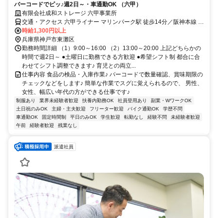
バーコードでピッ♪週2日～・車通勤OK （六甲）
有限会社成和ストレージ 六甲事業所
交通・アクセス 六甲ライナー マリンパーク駅 徒歩14分／阪神本線 魚
崎駅 車12分／東海道本線 住吉駅 車15分
時給1,300円以上
兵庫県神戸市東灘区
勤務時間詳細 （1）9:00～16:00 （2）13:00～20:00 上記どちらかの
時間で週2日～ ●土曜日に勤務できる方歓迎 ●希望シフト制 都合に合
わせてシフト調整できます♪ 育児との両立...
仕事内容 食品の検品・入庫作業♪ バーコードで数量確認、賞味期限の
チェックなどをします♪ 簡単な作業でスグに覚えられるので、 男性、
女性、幅広い年代の方ができる仕事です♪
制服あり
業界未経験者歓迎
扶養内勤務OK
社員登用あり
副業・WワークOK
土日祝のみOK
主婦・主夫歓迎
フリーター歓迎
バイク通勤OK
学歴不問
車通勤OK
固定時間制
平日のみOK
学生歓迎
転勤なし
経験不問
未経験者歓迎
午前
経験者歓迎
残業なし
派遣社員