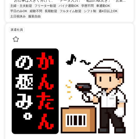
お仕事は大きく分けて、 「データ入力」「電話の取次ぎ」「営業...
主婦・主夫歓迎
フリーター歓迎
バイク通勤OK
学歴不問
車通勤OK
平日のみOK
経験不問
長期歓迎
フルタイム歓迎
シフト制
週4日以上OK
土日祝休み
服装自由
派遣社員