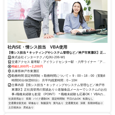
社内SE・情シス担当 VBA使用
【情シス担当＊キッティングやシステム管理など／神戸市東灘区】正社
員登用の実績あり☆老舗食品メーカーでシステムのお仕事♪職種未経験も
株式会社インターテクノ/QJIU-206-W1
歓迎
交通アクセス 最寄駅：アイランドセンター駅 ・六甲ライナー「アイ
時給1,800円～2,200円
ランドセンター」駅から徒歩15分 ＜自転車・バイク通勤OK＞
兵庫県神戸市東灘区
勤務時間 固定時間制 ＜勤務時間について＞ 9：00～18：00（実動8
時間00分/休憩60分） 月平均残業時間：0～10H
仕事内容 【情シス担当＊キッティングやシステム管理など／神戸市
東灘区】正社員登用の実績あり☆老舗食品メーカーでシステムのお仕
事♪職種未経験も歓迎 《POINT》 ＊職種未経験も応募OK！ VBAの...
社員登用あり
長期
バイク通勤OK
固定時間制
平日のみOK
転勤なし
交通費全額支給
研修あり
制服貸与
賞与あり
交通費支給
深夜
長期休暇あり
土日祝休み
昇給あり