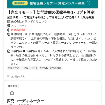
【完全リモート】訪問診療の医療事務(レセプト算定)
完全リモートで算定スキル活かして活躍したい方必見！！【限定募集】
完全リモート｜在宅医療レセプト算定（成果報酬型／業務委託）
株式会社クラウドクリニック
フルリモート
完全歩合制
勤務時間・曜日: 業務委託のため、勤務時間・休日はフレキシブルに
調整可能です。 土日祝の稼働・休暇も相談いただけます。 なお、担
当クリニックごとの運用ルール・算定ルールのレクチャーを、一部ス
タッフの...
仕事内容: ■ 仕事内容 電子カルテに入力された情報をもとに、訪問診
療・往診の算定項目を入力し、レセプトを作成します。 担当案件の
カルテ確認から算定入力・レセプト完成まで、一貫して担当いただき
ます...
社員登用あり
フルリモート
在宅OK
完全歩合制
同じ企業の求人
業務委託
探究コーディネーター