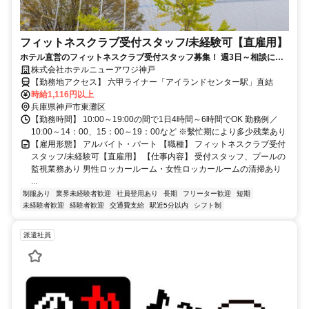
フィットネスクラブ受付スタッフ/未経験可【直雇用】
ホテル直営のフィットネスクラブ受付スタッフ募集！ 週3日～相談に応
株式会社ホテルニューアワジ神戸
じます！ 未経験でも安心してスタートできる環境が整っています。
【勤務地アクセス】 六甲ライナー「アイランドセンター駅」直結
時給1,116円以上
兵庫県神戸市東灘区
【勤務時間】 10:00～19:00の間で1日4時間～6時間でOK 勤務例／
10:00～14：00、15：00～19：00など ※繫忙期により多少残業あり
【雇用形態】 アルバイト・パート 【職種】 フィットネスクラブ受付
スタッフ/未経験可【直雇用】 【仕事内容】 受付スタッフ、プールの
監視業務あり 男性ロッカールーム・女性ロッカールームの清掃あり
...
制服あり
業界未経験者歓迎
社員登用あり
長期
フリーター歓迎
短期
未経験者歓迎
経験者歓迎
交通費支給
駅近5分以内
シフト制
派遣社員