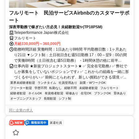
フルリモート 民泊サービスAirbnbのカスタマーサポ
ート
深夜帯勤務で稼ぎたい方必見！未経験歓迎✨(TP18PSM)
Teleperformance Japan株式会社
フルリモート
月給330,000円～360,000円
勤務時間詳細 実働時間：1日あたり8時間 平均勤務日数：1ヶ月あた
り21日 ▼シフト制：土日祝日含む週5日勤務 17：00～翌9：00の間
で実働8時間（土日祝含む週5日勤務） ・1時間休憩の他に前半...
仕事内容 ★新規プロジェクトスタート★ ✅ 完全在宅勤務♪ ✅ 弊社で
しか募集をしていないポジションです♪ ✅ これからの組織を一緒に形
づくるやりがい ✅ 前例にとらわれず、新しい挑戦ができる環境 ✅...
業界未経験者歓迎
ランチタイム
社員登用あり
副業・WワークOK
フリーター歓迎
学歴不問
転勤なし
経験不問
未経験者歓迎
フルリモート
経験者歓迎
ネイルOK
有資格者歓迎
研修あり
在宅OK
ブランクOK
育休あり
オープニングスタッフ
長期歓迎
シフト制
同じ企業の求人
派遣社員