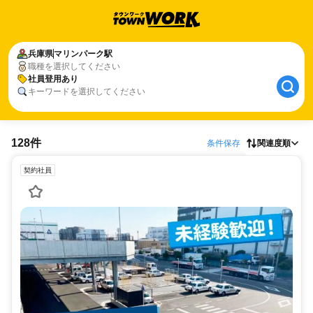
兵庫県
マリンパーク駅
職種を選択してください
社員登用あり
キーワードを選択してください
128件
条件保存
関連度順
契約社員