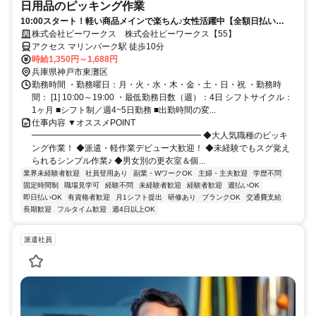
日用品のピッキング作業
10:00スタート！軽い商品メインで楽ちん♪女性活躍中【全額日払い
OK】
株式会社ビーワークス 株式会社ビーワークス【55】
アクセス マリンパーク駅 徒歩10分
時給1,350円～1,688円
兵庫県神戸市東灘区
勤務時間 ・勤務曜日：月・火・水・木・金・土・日・祝 ・勤務時
間： [1] 10:00～19:00 ・最低勤務日数（週）：4日 シフトサイクル：
1ヶ月 ■シフト制／週4~5日勤務 ■出勤時間の変...
仕事内容 ▼オススメPOINT
━━━━━━━━━━━━━━━━━━━━ ◆大人気職種のピッキ
ング作業！ ◆派遣・軽作業デビュー大歓迎！ ◆未経験でもスグ覚え
られるシンプル作業♪ ◆男女別の更衣室＆個...
業界未経験者歓迎
社員登用あり
副業・WワークOK
主婦・主夫歓迎
学歴不問
固定時間制
職場見学可
経験不問
未経験者歓迎
経験者歓迎
週払いOK
即日払いOK
有資格者歓迎
月1シフト提出
研修あり
ブランクOK
交通費支給
長期歓迎
フルタイム歓迎
週4日以上OK
派遣社員