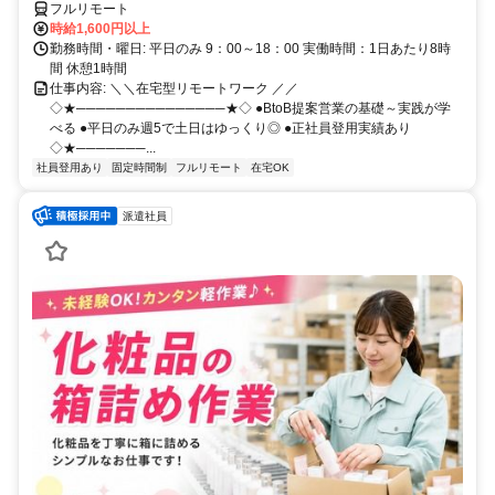
フルリモート
時給1,600円以上
勤務時間・曜日: 平日のみ 9：00～18：00 実働時間：1日あたり8時
間 休憩1時間
仕事内容: ＼＼在宅型リモートワーク ／／
◇★───────────────★◇ ●BtoB提案営業の基礎～実践が学
べる ●平日のみ週5で土日はゆっくり◎ ●正社員登用実績あり
◇★───────...
社員登用あり
固定時間制
フルリモート
在宅OK
派遣社員