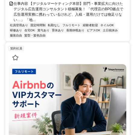
仕事内容 【デジタルマーケティング本部】部門・事業拡大に向けた
デジタル広告運用コンサルタント積極募集！ 「代理店のBPO拠点で
広告運用実務に携わっているけれど、入稿・運用だけでは物足りな
い…」 「地...
社員登用あり
固定時間制
転勤なし
フルリモート
経験者歓迎
ネイルOK
研修あり
在宅OK
賞与あり
育休あり
長期休暇あり
ピアスOK
土日祝休み
服装自由
髪型・髪色自由
契約社員