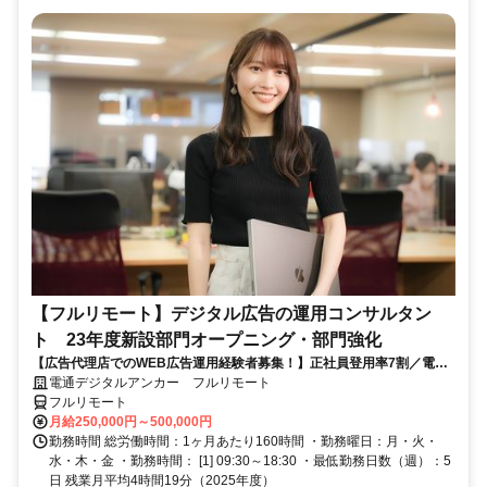
【フルリモート】デジタル広告の運用コンサルタン
ト 23年度新設部門オープニング・部門強化
【広告代理店でのWEB広告運用経験者募集！】正社員登用率7割／電通
G／全国×完全在宅／年休126日・土日祝休み／残業月平均4時間19分
電通デジタルアンカー フルリモート
フルリモート
月給250,000円～500,000円
勤務時間 総労働時間：1ヶ月あたり160時間 ・勤務曜日：月・火・
水・木・金 ・勤務時間： [1] 09:30～18:30 ・最低勤務日数（週）：5
日 残業月平均4時間19分（2025年度）