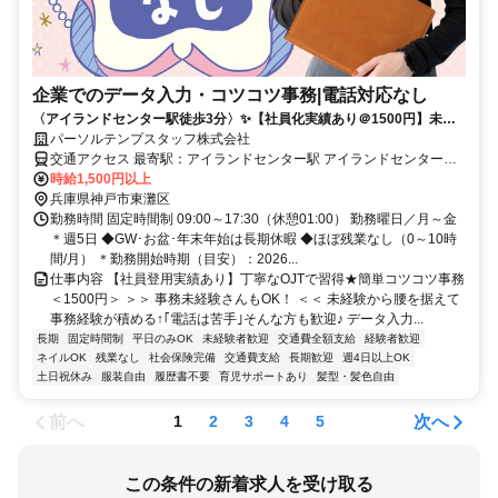
企業でのデータ入力・コツコツ事務|電話対応なし
〈アイランドセンター駅徒歩3分〉✨️【社員化実績あり＠1500円】未経
験OK★電話対応なし↑データ入力
パーソルテンプスタッフ株式会社
交通アクセス 最寄駅：アイランドセンター駅 アイランドセンター駅
時給1,500円以上
より徒歩3分 ＊交通費全額支給
兵庫県神戸市東灘区
勤務時間 固定時間制 09:00～17:30（休憩01:00） 勤務曜日／月～金
＊週5日 ◆GW･お盆･年末年始は長期休暇 ◆ほぼ残業なし（0～10時
間/月） ＊勤務開始時期（目安）：2026...
仕事内容 【社員登用実績あり】丁寧なOJTで習得★簡単コツコツ事務
＜1500円＞ ＞＞ 事務未経験さんもOK！ ＜＜ 未経験から腰を据えて
事務経験が積める↑｢電話は苦手｣そんな方も歓迎♪ データ入力...
長期
固定時間制
平日のみOK
未経験者歓迎
交通費全額支給
経験者歓迎
ネイルOK
残業なし
社会保険完備
交通費支給
長期歓迎
週4日以上OK
土日祝休み
服装自由
履歴書不要
育児サポートあり
髪型・髪色自由
前へ
次へ
1
2
3
4
5
この条件の新着求人を受け取る