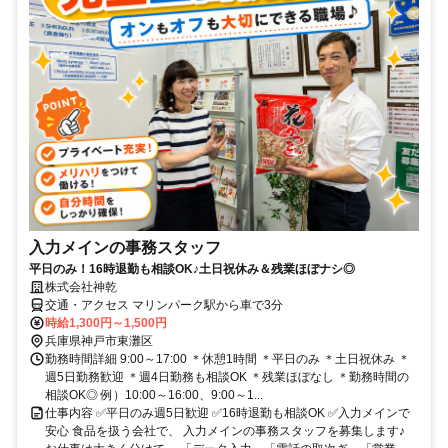
入力メインの事務スタッフ
平日のみ！16時退勤も相談OK♪土日祝休み＆残業ほぼナシ◎
株式会社神乾
交通・アクセス マリンパーク駅から車で3分
時給1,300円～1,500円
兵庫県神戸市東灘区
勤務時間詳細 9:00～17:00 ＊休憩1時間 ＊平日のみ ＊土日祝休み ＊
週5日勤務歓迎 ＊週4日勤務も相談OK ＊残業ほぼなし ＊勤務時間の
相談OK◎ 例）10:00～16:00、9:00～1...
仕事内容 ✅平日のみ週5日歓迎 ✅16時退勤も相談OK ✅入力メインで
安心 食品を扱う会社で、 入力メインの事務スタッフを募集します♪