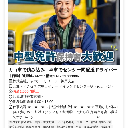
カゴ車で積み込み 4t車でセンター間配送ドライバー
【日勤】近距離のルート配送/14179/kbdrinbR
株式会社ジャパン・リリーフ 神戸支店
交通・アクセス 六甲ライナー アイランドセンター駅（徒歩18分）
時給1,500円以上
兵庫県神戸市東灘区
勤務時間詳細 9:00～18:00
仕事内容 ★～★～★いまだけ時給UP中★～★～★ ✨ 夜勤なし×体の
負担少なめ ✨ 弊社スタッフも７名活躍中で安心◎ 定着率も高い職場
です(/・ω・)/ ―――――――――――――――――― 4t...
業界未経験者歓迎
主婦・主夫歓迎
60代も応募可
フリーター歓迎
学歴不問
固定時間制
職場見学可
経験不問
未経験者歓迎
午前
経験者歓迎
残業なし