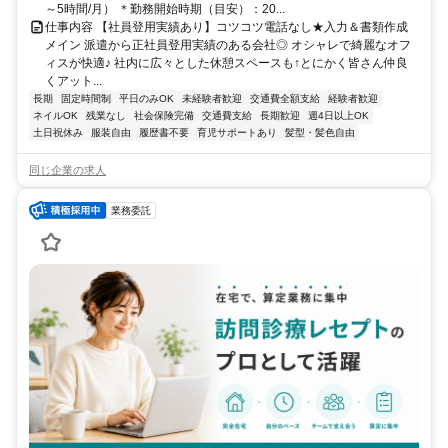
～5時間/月） ＊勤務開始時期（目安）：20...
仕事内容 【社員登用実績あり】コツコツ電話なし★入力＆書類作成
メイン 派遣から正社員登用実績のある会社◎ オシャレで綺麗なオフ
ィスが快適♪ 社内に広々とした休憩スペースも↑とにかく皆さん仲良
くアット...
長期
固定時間制
平日のみOK
未経験者歓迎
交通費全額支給
経験者歓迎
ネイルOK
残業なし
社会保険完備
交通費支給
長期歓迎
週4日以上OK
土日祝休み
服装自由
履歴書不要
育児サポートあり
髪型・髪色自由
同じ企業の求人
業務委託