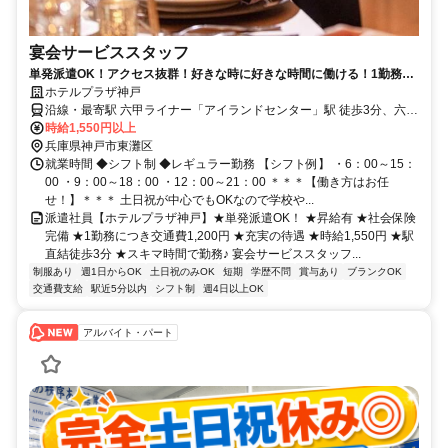
宴会サービススタッフ
単発派遣OK！アクセス抜群！好きな時に好きな時間に働ける！1勤務に
つき交通費1,200円支給！
ホテルプラザ神戸
沿線・最寄駅 六甲ライナー「アイランドセンター」駅 徒歩3分、六甲
ライナー「アイランド北口」駅 徒歩10分、六甲ライナー「マリンパ
時給1,550円以上
ーク」駅
兵庫県神戸市東灘区
就業時間 ◆シフト制 ◆レギュラー勤務 【シフト例】 ・6：00～15：
00 ・9：00～18：00 ・12：00～21：00 ＊＊＊【働き方はお任
せ！】＊＊＊ 土日祝が中心でもOKなので学校や...
派遣社員【ホテルプラザ神戸】★単発派遣OK！ ★昇給有 ★社会保険
完備 ★1勤務につき交通費1,200円 ★充実の待遇 ★時給1,550円 ★駅
直結徒歩3分 ★スキマ時間で勤務♪ 宴会サービススタッフ...
制服あり
週1日からOK
土日祝のみOK
短期
学歴不問
賞与あり
ブランクOK
交通費支給
駅近5分以内
シフト制
週4日以上OK
アルバイト・パート