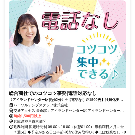
総合商社でのコツコツ事務|電話対応なし
〈アイランドセンター駅徒歩2分〉⭐️【電話なし＠1500円】社員化実績
あり★綺麗×充実の環境で快適↑
パーソルテンプスタッフ株式会社
交通アクセス 最寄駅：アイランドセンター駅 アイランドセンター駅
時給1,500円以上
より徒歩2分 ＊交通費全額支給
兵庫県神戸市東灘区
勤務時間 固定時間制 09:00～18:00（休憩01:00） 勤務曜日／月～金
＊週5日 ◆予定がある日は事前申請で休み取得OK ◆ほぼ残業なし（0