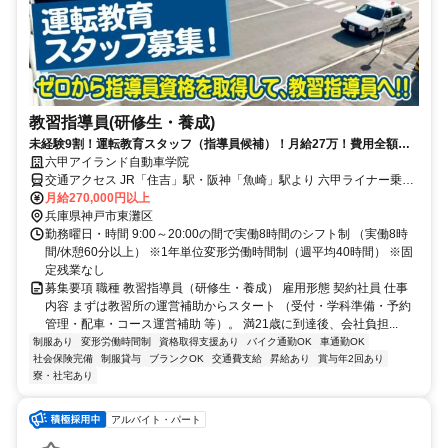
教習指導員(研修生・養成)
未経験9割！運転教育スタッフ（指導員候補）！月給27万！費用全額＋
奨励金15万！長期休暇年4回以上
六甲アイランド自動車学院
交通アクセス JR「住吉」駅・阪神「魚崎」駅より 六甲ライナー乗車
「アイランドセンター」駅から徒歩15分 ※マイカー通勤可
月給270,000円以上
兵庫県神戸市東灘区
勤務曜日・時間 9:00～20:00の間で実働8時間のシフト制 （実働8時
間/休憩60分以上） ※1年単位変形労働時間制（週平均40時間） ※固
定残業なし
募集要項 職種 教習指導員（研修生・養成） 雇用形態 契約社員 仕事
内容 まずは教習所の運営補助からスタート （受付・学科準備・予約
管理・配車・コース運営補助 等）。 満21歳に到達後、会社負担...
制服あり
変形労働時間制
資格取得支援あり
バイク通勤OK
車通勤OK
社会保険完備
制服貸与
ブランクOK
交通費支給
昇給あり
賞与年2回あり
寮・社宅あり
アルバイト・パート