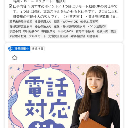
時期＞ 即日～ ※スタート日相談可
仕事内容 ＼おすすめポイント／ 1つ目はリモート勤務OKのお仕事で
す。 2つ目は経験、英語スキルを活かせるお仕事です。 3つ目は正社
員登用の可能性大の求人です。 【 仕事内容 】 ・資金管理業務（日...
業界未経験者歓迎
社員登用あり
副業・WワークOK
60代も応募可
資格取得支援あり
社会保険あり
産休・育休取得実績あり
バイク通勤OK
学歴不問
即日勤務OK
職場見学可
平日のみOK
賞与年1回あり
経験不問
英語
未経験者歓迎
フルリモート
交通費全額支給
経験者歓迎
研修あり
派遣社員