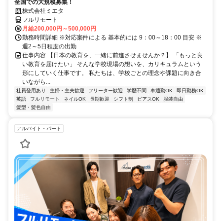
全国での大規模募集！
株式会社ミエタ
フルリモート
月給200,000円～500,000円
勤務時間詳細 ※対応案件による 基本的には 9：00～18：00 目安 ※
週2～5日程度の出勤
仕事内容 【日本の教育を、一緒に前進させませんか？】 「もっと良
い教育を届けたい」 そんな学校現場の想いを、カリキュラムという
形にしていく仕事です。 私たちは、学校ごとの理念や課題に向き合
いながら...
社員登用あり
主婦・主夫歓迎
フリーター歓迎
学歴不問
車通勤OK
即日勤務OK
英語
フルリモート
ネイルOK
長期歓迎
シフト制
ピアスOK
服装自由
髪型・髪色自由
アルバイト・パート