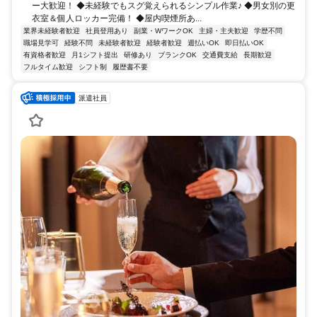
ー大歓迎！ ◆未経験でもスグ覚えられるシンプル作業♪ ◆男女別の更
衣室＆個人ロッカー完備！ ◆屋内喫煙所あ...
業界未経験者歓迎
社員登用あり
副業・WワークOK
主婦・主夫歓迎
学歴不問
職場見学可
経験不問
未経験者歓迎
経験者歓迎
週払いOK
即日払いOK
有資格者歓迎
月1シフト提出
研修あり
ブランクOK
交通費支給
長期歓迎
フルタイム歓迎
シフト制
履歴書不要
派遣社員