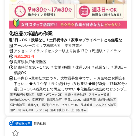
化粧品の箱詰め作業
週3日～OK！残業なし！土日祝休み！家事やプライベートとも無理なく
両立できる♪未経験歓迎のシンプル作業◎
アールシースタッフ株式会社 本社営業所
アクセス アイランドセンター駅より徒歩17分（周辺駅：アイランド
北口駅・マリンパーク駅・南魚崎駅）
時給1,261円
兵庫県神戸市東灘区
勤務時間 9:30～17:30 ＊実働7時間 ＊休憩60分 ＊残業なし ＊週3日～
相談OK
仕事内容 ●業務拡大につき、大増員募集中です。～お気軽にお問合せ
下さい～ ◆大手企業！長く続けたい方歓迎◎ ◆9時30分～17時30分×
週3日～OK⇒残業なしで両立しやすい ◆化粧品の箱詰めなどシンプ...
業界未経験者歓迎
副業・WワークOK
主婦・主夫歓迎
フリーター歓迎
給料前払いOK
学歴不問
職場見学可
平日のみOK
経験不問
未経験者歓迎
経験者歓迎
残業なし
即日払いOK
ブランクOK
長期歓迎
フルタイム歓迎
週2・3日からOK
シフト制
週4日以上OK
土日祝休み
契約社員