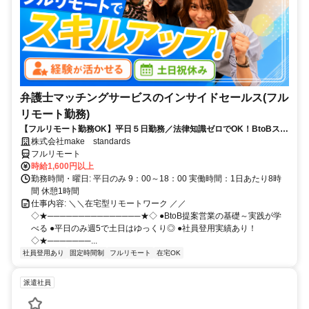
弁護士マッチングサービスのインサイドセールス(フル
リモート勤務)
【フルリモート勤務OK】平日５日勤務／法律知識ゼロでOK！BtoBスキ
ルが身につく営業職
株式会社make standards
フルリモート
時給1,600円以上
勤務時間・曜日: 平日のみ 9：00～18：00 実働時間：1日あたり8時
間 休憩1時間
仕事内容: ＼＼在宅型リモートワーク ／／
◇★───────────────★◇ ●BtoB提案営業の基礎～実践が学
べる ●平日のみ週5で土日はゆっくり◎ ●社員登用実績あり！
◇★───────...
社員登用あり
固定時間制
フルリモート
在宅OK
派遣社員