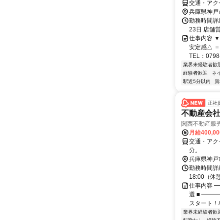
交通・アク
兵庫県神戸
勤務時間詳
23日 店舗営
仕事内容 ▼
安定感△ 
TEL：0798-
業界未経験者歓
経験者歓迎
ネ
駅近5分以内
資
正社
不動産会社
関西不動産販
月給400,0
交通・アク
分。
兵庫県神戸
勤務時間詳細
18:00（
仕事内容 
選 ■ ━
スタート！/
業界未経験者歓