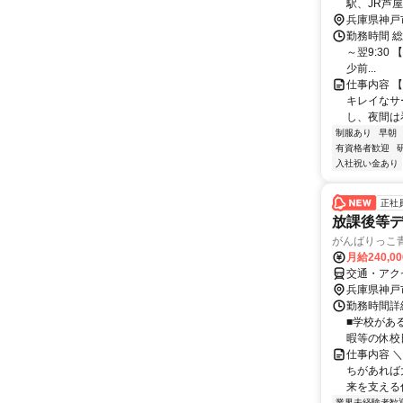
駅、JR芦
兵庫県神戸
勤務時間 総
～翌9:30 
少前...
仕事内容 
キレイなサ
し、夜間は
制服あり
早朝
有資格者歓迎
入社祝い金あり
正社
放課後等
がんばりっこ
月給240,0
交通・アク
兵庫県神戸
勤務時間詳細
■学校がある
暇等の休校日.
仕事内容 
ちがあれば
来を支える仕
業界未経験者歓