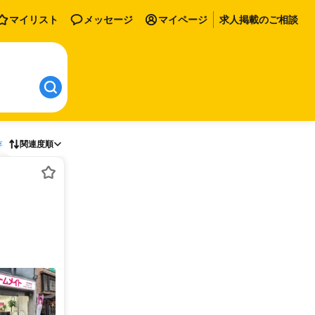
マイリスト
メッセージ
マイページ
求人掲載のご相談
存
関連度順