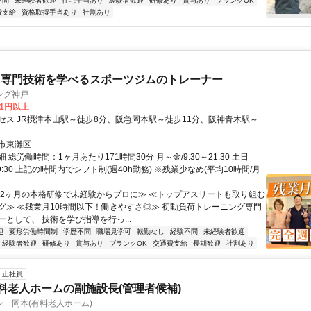
不問
未経験者歓迎
住宅手当あり
経験者歓迎
研修あり
賞与あり
ブランクOK
費支給
資格取得手当あり
社割あり
ら専門技術を学べるスポーツジムのトレーナー
ング神戸
01円以上
セス JR摂津本山駅～徒歩8分、阪急岡本駅～徒歩11分、阪神青木駅～
市東灘区
 総労働時間：1ヶ月あたり171時間30分 月～金/9:30～21:30 土日
～19:30 上記の時間内でシフト制(週40h勤務) ※残業少なめ(平均10時間/月
≪2ヶ月の本格研修で未経験からプロに≫ ≪トップアスリートも取り組む
グ≫ ≪残業月10時間以下！働きやすさ◎≫ 初動負荷トレーニング専門
として、 技術を学び指導を行っ...
迎
変形労働時間制
学歴不問
職場見学可
転勤なし
経験不問
未経験者歓迎
経験者歓迎
研修あり
賞与あり
ブランクOK
交通費支給
長期歓迎
社割あり
正社員
有料老人ホームの副施設長(管理者候補)
 岡本(有料老人ホーム)