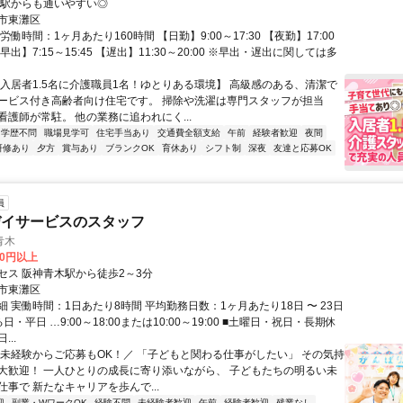
屋駅からも通いやすい◎
市東灘区
労働時間：1ヶ月あたり160時間 【日勤】9:00～17:30 【夜勤】17:00
【早出】7:15～15:45 【遅出】11:30～20:00 ※早出・遅出に関しては多
【入居者1.5名に介護職員1名！ゆとりある環境】 高級感のある、清潔で
ービス付き高齢者向け住宅です。 掃除や洗濯は専門スタッフが担当
看護師が常駐。 他の業務に追われにく...
学歴不問
職場見学可
住宅手当あり
交通費全額支給
午前
経験者歓迎
夜間
研修あり
夕方
賞与あり
ブランクOK
育休あり
シフト制
深夜
友達と応募OK
員
デイサービスのスタッフ
青木
00円以上
セス 阪神青木駅から徒歩2～3分
市東灘区
 実働時間：1日あたり8時間 平均勤務日数：1ヶ月あたり18日 〜 23日
日・平日 …9:00～18:00または10:00～19:00 ■土曜日・祝日・長期休
..
＼未経験からご応募もOK！／ 「子どもと関わる仕事がしたい」 その気持
大歓迎！ 一人ひとりの成長に寄り添いながら、 子どもたちの明るい未
事で 新たなキャリアを歩んで...
迎
副業・WワークOK
経験不問
未経験者歓迎
午前
経験者歓迎
残業なし