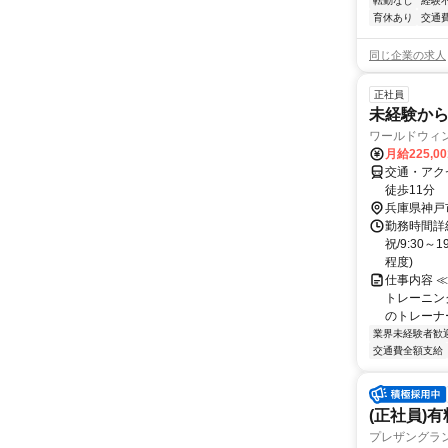
転勤なし
経験
育休あり
交通
同じ企業の求人
正社員
未経験か
ワールドウィ
月給225,0
交通・アク
徒歩11分
兵庫県神戸
勤務時間詳細
祝/9:30
程度)
仕事内容 
トレーニン
のトレーナー
業界未経験者歓
交通費全額支給
(正社員)
プレザングラン