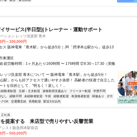
イサービス(半日型)|トレーナー・運動サポート
ーション レッツ倶楽部 青木
00円～300,000円
セス 阪神電車「青木駅」から徒歩5分｜JR「摂津本山駅から」徒歩13
市東灘区
 総労働時間：1ヶ月あたり160時間 〜 176時間 ⏰8:30～17:30（実働
〇レッツ倶楽部 青木について ー 阪神電車「青木駅」から徒歩5分！
本山駅」からも好アクセスで通いやすさ抜群！ 高齢者の快適で自立した
ートを目的として、”明るく！楽しく！...
未経験者歓迎
主婦・主夫歓迎
資格取得支援あり
フリーター歓迎
学歴不問
勤なし
経験不問
未経験者歓迎
午前
経験者歓迎
有資格者歓迎
研修あり
夕方
ンクOK
交通費支給
長期歓迎
駅近5分以内
正社員
貸を提案する 来店型で売りやすい反響営業
アシスト阪急岡本駅前店
00円～500,000円