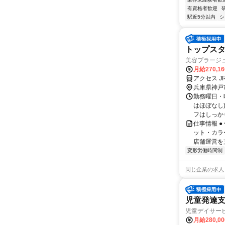
有資格者歓迎
駅近5分以内
シ
トップスタ
美容プラージ
月給270,1
アクセス 
兵庫県神戸
勤務曜日・時
はほぼなし
フはしっかり
仕事情報 
ット・カラ
店舗運営を
変形労働時間制
同じ企業の求人
児童発達
児童デイサービ
月給280,0