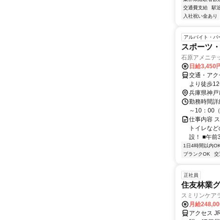
交通費支給
駅
入社祝い金あり
アルバイト・パ
スポーツ
石原アメニテ
日給3,450
交通・アク
より徒歩1
兵庫県神戸
勤務時間詳細
～10：0
仕事内容 
トイレなど
設！ ■午前
1日4時間以内O
ブランクOK
交
正社員
住友林業
スミリンケア
月給248,0
アクセス 