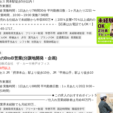
セス 岡本駅徒歩5分以内！
市東灘区
細 実働時間：1日あたり7時間30分 平均勤務日数：1ヶ月あたり22日 〜
業時間…10:00～19:00 実働7.5時間
売れる仕組みで未経験から年収800万▼ △100％反響×70％以上成約の
＝＝＝＝＝＝＝＝＝＝＝＝＝＝＝＝＝＝＝ - 【応募はお電話でもOK！】
65-1717...
迎
資格取得支援あり
フリーター歓迎
学歴不問
経験不問
未経験者歓迎
午前
イルOK
研修あり
夕方
賞与あり
ブランクOK
交通費支給
長期歓迎
格取得手当あり
シフト制
社割あり
長期休暇あり
員
のBtoB営業(分譲地開発・企画)
売株式会社 ザ・カーサ神戸オフィス
00円以上
セス JR「摂津本山」駅より徒歩10分。JR「甲南山手」駅より徒歩10
市東灘区
 実働時間：1日あたり8時間 平均勤務日数：1ヶ月あたり20日 9:00～
休憩1時間）
━━━━━━━━━━━━━━━━━━ ■ この求人のおすすめポイント 5
━━━━━━━━━━━━━━━━━ ✅仕入れ営業経験者は月給40万円～
業界未経験でも月給30万...
迎
資格取得支援あり
フリーター歓迎
学歴不問
固定時間制
職場見学可