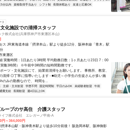
近5分以内
資格取得手当あり
シフト制
長期休暇あり
友達と応募OK
ート
・文化施設での清掃スタッフ
ック株式会社(兵庫県神戸市東灘区本山)
円
セス JR東海道本線「摂津本山」駅より徒歩12分、阪神本線「青木」駅
2分
市東灘区
 実働時間：1日あたり3時間 平均勤務日数：1ヶ月あたり23日 7：00
0（実働3時間） ※午前中3時間の短時間勤務です。
スポーツ・文化施設にて、始業前清掃をお願いします。 事務所、教室、
の清掃 ◎丁寧に指導いたします - ■幼児～小学生の生徒さんが多い施
3hのみの勤務なので、 時間を...
K
主婦・主夫歓迎
学歴不問
固定時間制
平日のみOK
未経験者歓迎
午前
通費支給
長期歓迎
週4日以上OK
グループのサ高住 介護スタッフ
ライフ株式会社 エレガーノ甲南-A
00円～364,000円
JR摂津本山駅・阪神青木駅より徒歩10分前後！ 阪急岡本駅、阪神御影