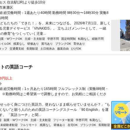
ス 住吉駅(JR)より徒歩10分
市東灘区
 総労働時間：1週あたり40時間 勤務時間 9時30分〜18時30分 実働8
1時間
子どもたちの「できた！」を、未来につなげる。 2026年7月1日、新しく
る児童デイサービス「VIVAKIDS」。 立ち上げメンバーとして、一緒
の療育”をつくっていく児童...
副業・WワークOK
主婦・主夫歓迎
学歴不問
固定時間制
転勤なし
経験不問
ネイルOK
残業なし
研修あり
賞与あり
ブランクOK
育休あり
タッフ
交通費支給
長期歓迎
土日祝休み
服装自由
ひげOK
ートの英語コーチ
00円以上
ト
細 総労働時間：1ヶ月あたり165時間 フルフレックス制（実働8時間・
） ※勤務時間はご希望第一で調整しますので、お気軽にご相談くださ
「せっかく身につけた英語力、使わないまま眠らせていませんか？」 “も
ない”と願う人のための英語コーチングスクール 「90 English」を運
。 「英語コーチ」と聞...
迎
副業・WワークOK
主婦・主夫歓迎
フリーター歓迎
学歴不問
転勤なし
未経験者歓迎
フルリモート
残業なし
研修あり
在宅OK
ブランクOK
長期歓迎
書不要
髪型・髪色自由