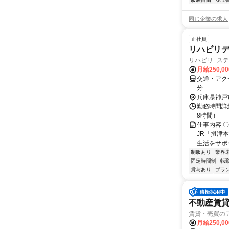
同じ企業の求人
正社員
リハビリデ
リハビリ+ステ
月給250,0
交通・アク
分
兵庫県神戸
勤務時間詳細
8時間）
仕事内容 
JR「摂津
生活をサポ
制服あり
業界
固定時間制
転
賞与あり
ブラ
不動産賃
賃貸・売買の
月給250,0