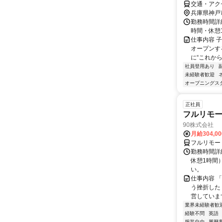
交通・アクセ
兵庫県神戸
勤務時間詳細
時間・休憩
仕事内容 
オープンす
に“これから
社員登用あり
未経験者歓迎
オープニングス
正社員
フルリモ
90株式会社
月給304,0
フルリモー
勤務時間詳
休憩1時間
い。
仕事内容 
う挫折したく
営しています
業界未経験者歓
経験不問
英語
服装自由
履歴