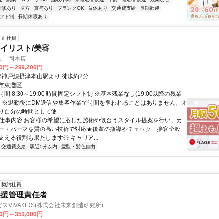
研修あり
夕方
賞与あり
ブランクOK
育休あり
交通費支給
長期歓迎
フト制
長期休暇あり
正社員
イリスト/美容
ュ 岡本店
60円～299,200円
JR神戸線摂津本山駅より 徒歩約2分
市東灘区
間 8:30～19:00 時間固定シフト制 ※基本残業なし(19:00以降の残業
) ※退勤後にDM送信や集客作業で時間を奪われることはありません。オ
自分の時間として使...
● 仕事内容 お客様の希望に応じた施術や似合うスタイル提案を行い、カ
ー・パーマを質の高い技術で対応★後輩の指導やチェック、接客全般、
支える役割も果たします◎ キャリア...
交通費支給
駅近5分以内
髪型・髪色自由
契約社員
支援管理責任者
スVIVAKIDS(株式会社未来創造研究所)
00円～350,000円