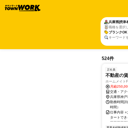
兵庫県
摂津
職種を選択
ブランクOK
キーワード
524件
正社員
不動産の
ホームメイト
月給250,0
交通・アク
兵庫県神戸
勤務時間詳細
時間）
仕事内容 
タートでき
￣￣￣￣￣￣
業界未経験者歓