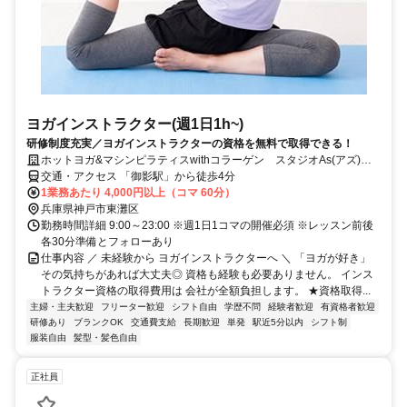
ヨガインストラクター(週1日1h~)
研修制度充実／ヨガインストラクターの資格を無料で取得できる！
ホットヨガ&マシンピラティスwithコラーゲン スタジオAs(アズ)御
影店
交通・アクセス 「御影駅」から徒歩4分
1業務あたり 4,000円以上（コマ 60分）
兵庫県神戸市東灘区
勤務時間詳細 9:00～23:00 ※週1日1コマの開催必須 ※レッスン前後
各30分準備とフォローあり
仕事内容 ／ 未経験から ヨガインストラクターへ ＼ 「ヨガが好き」
その気持ちがあれば大丈夫◎ 資格も経験も必要ありません。 インス
トラクター資格の取得費用は 会社が全額負担します。 ★資格取得...
主婦・主夫歓迎
フリーター歓迎
シフト自由
学歴不問
経験者歓迎
有資格者歓迎
研修あり
ブランクOK
交通費支給
長期歓迎
単発
駅近5分以内
シフト制
服装自由
髪型・髪色自由
正社員