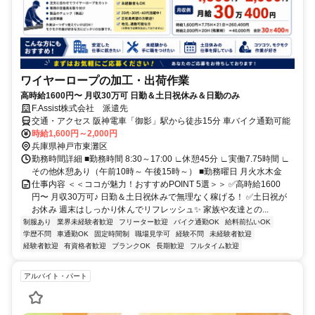
ワイヤーロープの加工・出荷作業
高時給1600円〜 月収30万可 日勤＆土日祝休み＆日勤のみ
F.Assist株式会社 派遣先
交通・アクセス 阪神電車「御影」駅から徒歩15分 車バイク通勤可能
時給1,600円～2,000円
兵庫県神戸市東灘区
勤務時間詳細 ■勤務時間 8:30～17:00 ∟休憩45分 ∟実働7.75時間 ∟
その他休憩あり（午前10時～ 午後15時～） ■勤務曜日 月火水木金
仕事内容 ＜＜ココが魅力！おすすめPOINT 5選＞＞ ✅高時給1600
円〜 月収30万可♪ 日勤＆土日祝休みで無理なく稼げる！ ✅土日祝が
お休み 週末はしっかり休んでリフレッシュ✨ 家族や友達との...
制服あり
業界未経験者歓迎
フリーター歓迎
バイク通勤OK
給料前払いOK
学歴不問
車通勤OK
固定時間制
職場見学可
経験不問
未経験者歓迎
経験者歓迎
有資格者歓迎
ブランクOK
長期歓迎
フルタイム歓迎
アルバイト・パート