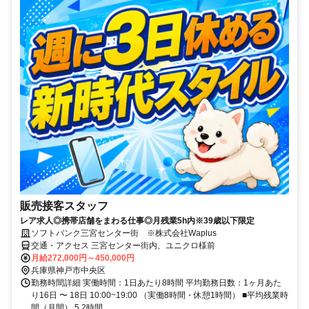
販売接客スタッフ
レア求人◎携帯店舗をまわる仕事◎月残業5h内※39歳以下限定
ソフトバンク三宮センター街 ※株式会社Waplus
交通・アクセス 三宮センター街内、ユニクロ様前
月給272,000円～450,000円
兵庫県神戸市中央区
勤務時間詳細 実働時間：1日あたり8時間 平均勤務日数：1ヶ月あた
り16日 〜 18日 10:00~19:00 （実働8時間・休憩1時間） ■平均残業時
間（月間） 5.2時間