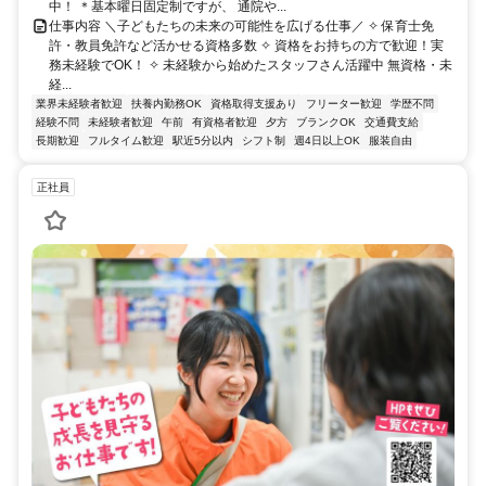
中！ ＊基本曜日固定制ですが、 通院や...
仕事内容 ＼子どもたちの未来の可能性を広げる仕事／ ✧ 保育士免
許・教員免許など活かせる資格多数 ✧ 資格をお持ちの方で歓迎！実
務未経験でOK！ ✧ 未経験から始めたスタッフさん活躍中 無資格・未
経...
業界未経験者歓迎
扶養内勤務OK
資格取得支援あり
フリーター歓迎
学歴不問
経験不問
未経験者歓迎
午前
有資格者歓迎
夕方
ブランクOK
交通費支給
長期歓迎
フルタイム歓迎
駅近5分以内
シフト制
週4日以上OK
服装自由
正社員