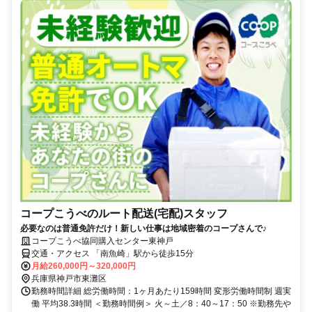
コープこうべのルート配送(宅配)スタッフ
必要なのは普通免許だけ！新しい仕事は地域密着のコープさんで♪
コープこうべ協同購入センター東神戸
交通・アクセス 「南魚崎」駅から徒歩15分
月給260,000円～320,000円
兵庫県神戸市東灘区
勤務時間詳細 総労働時間：1ヶ月あたり159時間 変形労働時間制 週実
働 平均38.3時間 ＜勤務時間例＞ 火～土／8：40～17：50 ※勤務先や