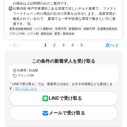
の場合は上記時間のみのご案内です。
仕事内容 神戸市東灘区にある清潔で涼しいチルド倉庫で、 ファスト
フードチェーン向け商品の仕分け作業をお任せします。 温度管理が
徹底されているので、 夏場でも一年中快適な環境で働きたい方に最
適です。 現...
業界未経験者歓迎
バイク通勤OK
学歴不問
車通勤OK
経験不問
交通費全額支給
ブランクOK
シフト制
服装自由
髪型・髪色自由
前へ
次へ
1
2
3
4
5
この条件の新着求人を受け取る
兵庫県 / 住吉駅
ブランクOK
「LINEで受け取る」では、新着求人のほか、おすすめ情報なども配信しま
す。
詳しくはこちら
LINEで受け取る
メールで受け取る