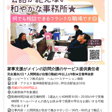
家事支援がメインの訪問介護のサービス提供責任者
完全週休2日＊人間関係が自慢◎勤続3年以上が9割★定着率抜群
ハッピーライフ株式会社 ヘルパーステーション御影
交通・アクセス 阪神御影駅徒歩3分､JR住吉駅徒歩10分
月給270,000円以上
兵庫県神戸市東灘区
勤務時間詳細 総労働時間：1週あたり40時間 8:00～20:00の中で実働
8時間 ※ヘルパーさんの急なお休み等で残業や早出をお願いする可能
性があります
仕事内容 ✅人間関係が良好で働きやすい◎ ✅30代～60代まで幅広く