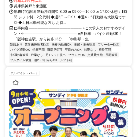
ら徒歩15分
時給1,146円以上
兵庫県神戸市東灘区
勤務時間詳細 ⏰勤務時間⏰ 8:00 or 09:00～16:00 or 17:00 休憩：1時
間 シフト制・2交代制 ◆週2日～OK！ ◆週4・5日勤務も大歓迎です
◎ ◆土日出勤可能な方も お待...
仕事内容 ─────────────────── ⭐この求人のおすすめポイ
ント⭐ ─────────────────── ⭐自転車・バイク通勤OK！
「阪神住吉駅」から徒歩13分、 「御影駅・魚...
制服あり
業界未経験者歓迎
扶養内勤務OK
主婦・主夫歓迎
フリーター歓迎
バイク通勤OK
学歴不問
職場見学可
平日のみOK
転勤なし
経験不問
未経験者歓迎
残業なし
月1シフト提出
ブランクOK
交通費支給
長期歓迎
フルタイム歓迎
週2・3日からOK
シフト制
アルバイト・パート