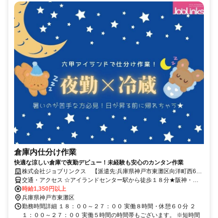
倉庫内仕分け作業
快適な涼しい倉庫で夜勤デビュー！未経験も安心のカンタン作業
株式会社ジョブリンクス 【派遣先:兵庫県神戸市東灘区向洋町西6丁
目】
交通・アクセス ☆アイランドセンター駅から徒歩１８分★阪神・魚
崎駅から車で１２分
時給1,350円以上
兵庫県神戸市東灘区
勤務時間詳細 １８：００～２７：００ 実働８時間・休憩６０分 ２
１：００～２７：００ 実働５時間の時間帯もございます。 ※短時間