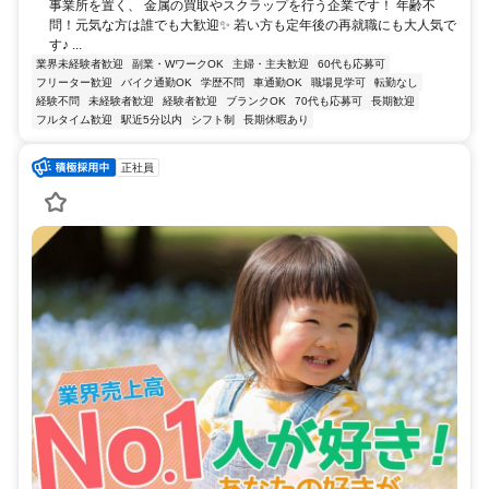
事業所を置く、 金属の買取やスクラップを行う企業です！ 年齢不
問！元気な方は誰でも大歓迎✨ 若い方も定年後の再就職にも大人気で
す♪ ...
業界未経験者歓迎
副業・WワークOK
主婦・主夫歓迎
60代も応募可
フリーター歓迎
バイク通勤OK
学歴不問
車通勤OK
職場見学可
転勤なし
経験不問
未経験者歓迎
経験者歓迎
ブランクOK
70代も応募可
長期歓迎
フルタイム歓迎
駅近5分以内
シフト制
長期休暇あり
正社員