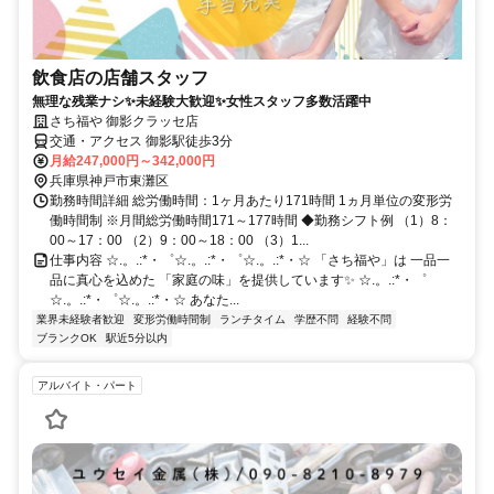
飲食店の店舗スタッフ
無理な残業ナシ✨未経験大歓迎✨女性スタッフ多数活躍中
さち福や 御影クラッセ店
交通・アクセス 御影駅徒歩3分
月給247,000円～342,000円
兵庫県神戸市東灘区
勤務時間詳細 総労働時間：1ヶ月あたり171時間 1ヵ月単位の変形労
働時間制 ※月間総労働時間171～177時間 ◆勤務シフト例 （1）8：
00～17：00 （2）9：00～18：00 （3）1...
仕事内容 ☆.。.:*・゜☆.。.:*・゜☆.。.:*・☆ 「さち福や」は 一品一
品に真心を込めた 「家庭の味」を提供しています✨ ☆.。.:*・゜
☆.。.:*・゜☆.。.:*・☆ あなた...
業界未経験者歓迎
変形労働時間制
ランチタイム
学歴不問
経験不問
ブランクOK
駅近5分以内
アルバイト・パート