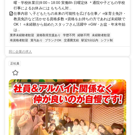
曜・学校休業日)9:00～18:00 実働8h 日曜定休 ＊通院や子どもの学校
行事によるお休みには もちろん対...
仕事内容 ＼子どもたちの未来の可能性を広げる仕事／ ⭐保育士免許・
教員免許など活かせる資格多数 ⭐資格をお持ちの方であれば未経験で
OK！ ⭐未経験から始めたスタッフさん活躍中 ⭐GW・お盆・年末年始
は...
業界未経験者歓迎
資格取得支援あり
学歴不問
経験不問
未経験者歓迎
有資格者歓迎
賞与あり
ブランクOK
交通費支給
駅近5分以内
シフト制
同じ企業の求人
正社員