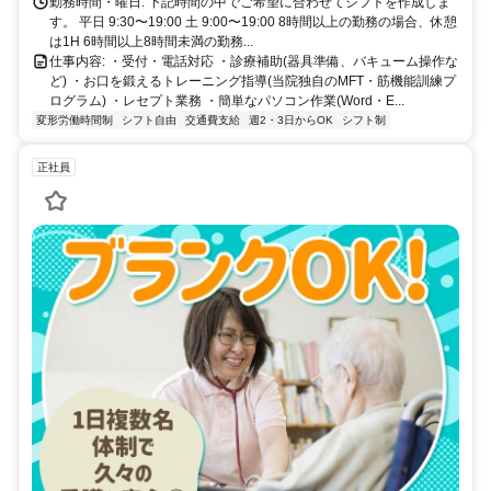
勤務時間・曜日: 下記時間の中でご希望に合わせてシフトを作成しま
す。 平日 9:30〜19:00 土 9:00〜19:00 8時間以上の勤務の場合、休憩
は1H 6時間以上8時間未満の勤務...
仕事内容: ・受付・電話対応 ・診療補助(器具準備、バキューム操作な
ど) ・お口を鍛えるトレーニング指導(当院独自のMFT・筋機能訓練プ
ログラム) ・レセプト業務 ・簡単なパソコン作業(Word・E...
変形労働時間制
シフト自由
交通費支給
週2・3日からOK
シフト制
正社員