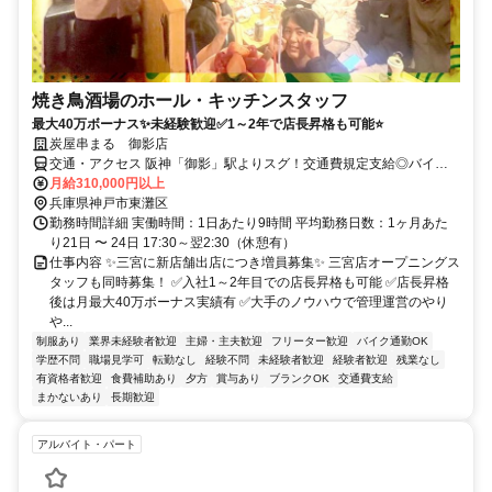
焼き鳥酒場のホール・キッチンスタッフ
最大40万ボーナス✨未経験歓迎✅1～2年で店長昇格も可能⭐️
炭屋串まる 御影店
交通・アクセス 阪神「御影」駅よりスグ！交通費規定支給◎バイク
通勤OK！
月給310,000円以上
兵庫県神戸市東灘区
勤務時間詳細 実働時間：1日あたり9時間 平均勤務日数：1ヶ月あた
り21日 〜 24日 17:30～翌2:30（休憩有）
仕事内容 ✨三宮に新店舗出店につき増員募集✨ 三宮店オープニングス
タッフも同時募集！ ✅入社1～2年目での店長昇格も可能 ✅店長昇格
後は月最大40万ボーナス実績有 ✅大手のノウハウで管理運営のやり
や...
制服あり
業界未経験者歓迎
主婦・主夫歓迎
フリーター歓迎
バイク通勤OK
学歴不問
職場見学可
転勤なし
経験不問
未経験者歓迎
経験者歓迎
残業なし
有資格者歓迎
食費補助あり
夕方
賞与あり
ブランクOK
交通費支給
まかないあり
長期歓迎
アルバイト・パート