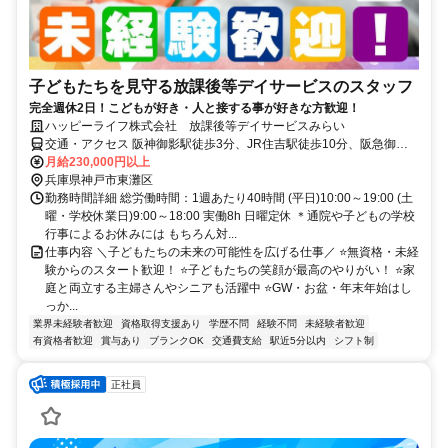
子どもたちを見守る放課後等デイサービスのスタッフ
完全週休2日！こどもが好き・人と接する事が好きな方歓迎！
ハッピーライフ株式会社 放課後等デイサービスみらい
交通・アクセス 阪神御影駅徒歩3分、JR住吉駅徒歩10分、阪急御影
駅徒歩15分
月給230,000円以上
兵庫県神戸市東灘区
勤務時間詳細 総労働時間：1週あたり40時間 (平日)10:00～19:00 (土
曜・学校休業日)9:00～18:00 実働8h 日曜定休 ＊通院や子どもの学校
行事によるお休みには もちろん対...
仕事内容 ＼子どもたちの未来の可能性を広げる仕事／ ⭐無資格・未経
験からのスタート歓迎！ ⭐子どもたちの笑顔が最高のやりがい！ ⭐家
庭と両立する主婦さんやシニアも活躍中 ⭐GW・お盆・年末年始はし
っか...
業界未経験者歓迎
資格取得支援あり
学歴不問
経験不問
未経験者歓迎
有資格者歓迎
賞与あり
ブランクOK
交通費支給
駅近5分以内
シフト制
正社員