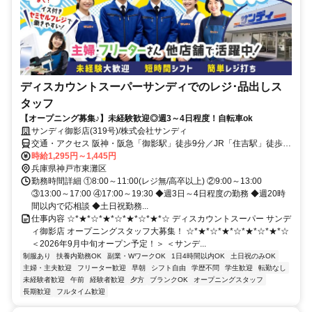
ディスカウントスーパーサンディでのレジ･品出しス
タッフ
【オープニング募集♪】未経験歓迎◎週3～4日程度！自転車ok
サンディ御影店(319号)/株式会社サンディ
交通・アクセス 阪神・阪急「御影駅」徒歩9分／JR「住吉駅」徒歩
10分/自転車通勤可
時給1,295円～1,445円
兵庫県神戸市東灘区
勤務時間詳細 ①8:00～11:00(レジ無/高卒以上) ②9:00～13:00
③13:00～17:00 ④17:00～19:30 ◆週3日～4日程度の勤務 ◆週20時
間以内で応相談 ◆土日祝勤務...
仕事内容 ☆*★*☆*★*☆*★*☆*★*☆ ディスカウントスーパー サンデ
ィ御影店 オープニングスタッフ大募集！ ☆*★*☆*★*☆*★*☆*★*☆
＜2026年9月中旬オープン予定！＞ ＜サンデ...
制服あり
扶養内勤務OK
副業・WワークOK
1日4時間以内OK
土日祝のみOK
主婦・主夫歓迎
フリーター歓迎
早朝
シフト自由
学歴不問
学生歓迎
転勤なし
未経験者歓迎
午前
経験者歓迎
夕方
ブランクOK
オープニングスタッフ
長期歓迎
フルタイム歓迎