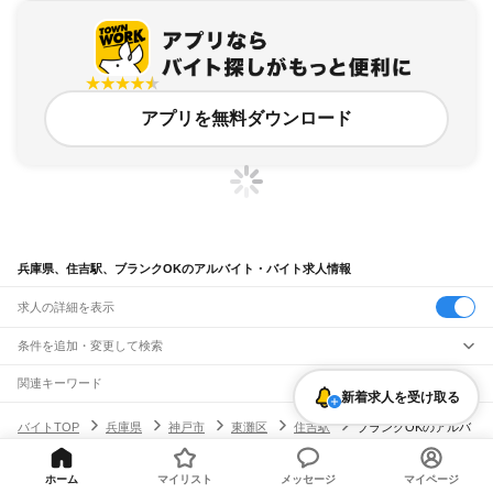
アプリを無料ダウンロード
兵庫県、住吉駅、ブランクOKのアルバイト・バイト求人情報
求人の詳細を表示
条件を追加・変更して検索
市区町村を追加・変更
関連キーワード
新着求人を受け取る
完全在宅ワーク 全国
シール貼り 在宅
現在地周辺
ガチャガチャ
犬カフェ
兵庫県
駅を追加・変更
バイトTOP
兵庫県
神戸市
東灘区
住吉駅
ブランクOKのアルバ
兵庫県
すべて
イト・バイト・求人
神戸市
すべて
職種を追加・変更
JR神戸線(大阪～神戸)
東灘区
灘区
兵庫区
長田区
須磨区
垂水区
北区
中央区
西区
尼崎駅
立花駅
甲子園口駅
西宮駅
さくら夙川駅
芦屋駅
甲南山手駅
摂津本山駅
住吉駅
ホーム
マイリスト
メッセージ
マイページ
飲食・フードサービス