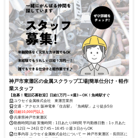
神戸市東灘区の金属スクラップ工場|簡単仕分け・軽作
業スタッフ
【急募！電話応募歓迎】日給1万円～⭐週3～OK！魚崎駅すぐ
ユウセイ金属株式会社 東灘営業所
交通・アクセス 阪神電車「住吉駅」「魚崎駅」より徒歩5分
日給10,000円以上
兵庫県神戸市東灘区
勤務時間詳細 実働時間：1日あたり8時間 平均勤務日数：1ヶ月あた
り12日 〜 24日 ⏰7:45～16:45 ☆週３日からOK
仕事内容 ユウセイ金属株式会社について ー 神戸市東灘区・長田区に