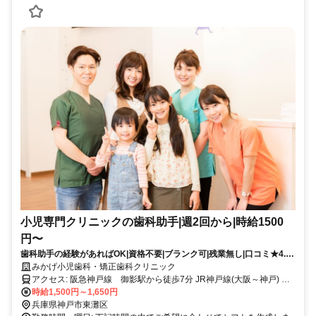
小児専門クリニックの歯科助手|週2回から|時給1500
円〜
歯科助手の経験があればOK|資格不要|ブランク可|残業無し|口コミ★4.8
の小児歯科|子ども好き歓迎|
みかげ小児歯科・矯正歯科クリニック
アクセス: 阪急神戸線 御影駅から徒歩7分 JR神戸線(大阪～神戸) 住
吉駅から徒歩で7分 阪神本線 御影駅から徒歩で7分
時給1,500円～1,650円
兵庫県神戸市東灘区