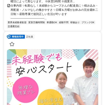
曜日によって異なります。 ※休憩1時間 ※残業月...
仕事内容 ✨転勤なし！未経験からコープさんの配達員に ✨積み込み・
再配達・ノルマなしの働きやすさ ✨日曜＆月曜がお休みの完全週休二
日制 ✨昼勤専属で規則正しい生活が叶います
――――――――――――...
業界未経験者歓迎
変形労働時間制
車通勤OK
経験不問
研修あり
ブランクOK
交通費支給
正社員