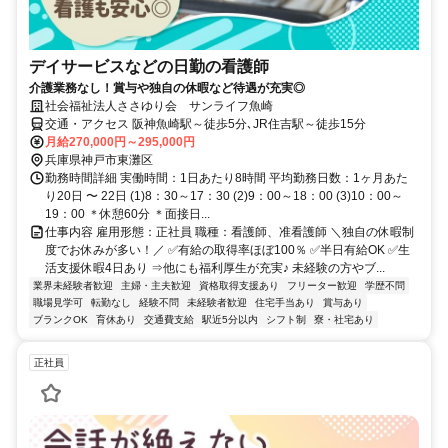
デイサービスなどの日勤の看護師
介護業務なし！賞与や独自の休暇など待遇が充実◎
社会福祉法人ささゆり会 サンライフ魚崎
交通・アクセス 阪神魚崎駅～徒歩5分､JR住吉駅～徒歩15分
月給270,000円～295,000円
兵庫県神戸市東灘区
勤務時間詳細 実働時間：1日あたり8時間 平均勤務日数：1ヶ月あた
り20日 〜 22日 (1)8：30～17：30 (2)9：00～18：00 (3)10：00～
19：00 ＊休憩60分 ＊面接日...
仕事内容 雇用形態：正社員 職種：看護師、准看護師 ＼独自の休暇制
度でお休みが多い！／ ✅有給の取得率ほぼ100％ ✅半日有給OK ✅生
活支援休暇4日あり ⇒他にも福利厚生が充実♪ 未経験の方やブ...
業界未経験者歓迎
主婦・主夫歓迎
資格取得支援あり
フリーター歓迎
学歴不問
職場見学可
転勤なし
経験不問
未経験者歓迎
住宅手当あり
賞与あり
ブランクOK
育休あり
交通費支給
駅近5分以内
シフト制
寮・社宅あり
正社員