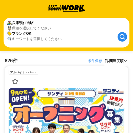
兵庫県
住吉駅
職種を選択してください
ブランクOK
キーワードを選択してください
826件
条件保存
関連度順
アルバイト・パート