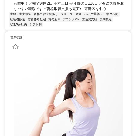
活躍中！ ✅完全週休2日(基本土日) ✅年間休日116日 ✅有給休暇を取
りやすい職場です ✅資格取得支援も充実♪ - 東灘区を中心...
主婦・主夫歓迎
資格取得支援あり
フリーター歓迎
バイク通勤OK
学歴不問
経験者歓迎
有資格者歓迎
賞与あり
ブランクOK
交通費支給
長期歓迎
駅近5分以内
シフト制
業務委託