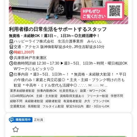
利用者様の日常生活をサポートするスタッフ
無資格・未経験OK！週3日～、1日3h～◎主婦活躍中！
ハッピーライフ株式会社 生活介護事業所 みらいふ
交通・アクセス 阪神御影駅徒歩4分､JR住吉駅徒歩10分
時給1,200円
兵庫県神戸市東灘区
勤務時間詳細 12:30～17:30 ▶週3～5日、1日3h～時間・曜日相談OK
Wワークにもピッタリ◎
仕事内容 ＊週3～5日、1日3h～！ ＊無資格・未経験大歓迎！ ＊平日
の午後のみ！家庭と両立応援◎ ＊主夫・主婦・ブランク明けの方も
歓迎 ＊中高年・ミドル世代も活躍中◎ ∴∵∴ ୨୧ ∴∵∴ ୨୧ ...
業界未経験者歓迎
扶養内勤務OK
社員登用あり
副業・WワークOK
1日4時間以内OK
主婦・主夫歓迎
資格取得支援あり
フリーター歓迎
学歴不問
経験不問
未経験者歓迎
経験者歓迎
有資格者歓迎
夕方
ブランクOK
交通費支給
長期歓迎
フルタイム歓迎
駅近5分以内
週2・3日からOK
正社員