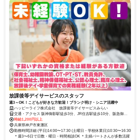
放課後等デイサービスのスタッフ
週3～OK！こどもが好きな方歓迎！ブランク明け・シニア活躍中
ハッピーライフ株式会社 放課後等デイサービスみらい
交通・アクセス 阪神御影駅徒歩3分、JR住吉駅徒歩10分、阪急御影
駅徒歩15分
時給1,200円以上
兵庫県神戸市東灘区
勤務時間詳細 (平日)14:00〜17:30 (土曜日・学校休業日)10:30〜16:30
＊週3〜6日で日数・曜日・時間相談OK ＊主婦パートさんが多数活躍