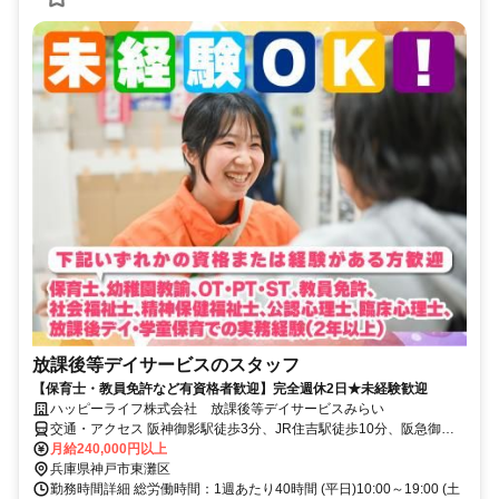
放課後等デイサービスのスタッフ
【保育士・教員免許など有資格者歓迎】完全週休2日★未経験歓迎
ハッピーライフ株式会社 放課後等デイサービスみらい
交通・アクセス 阪神御影駅徒歩3分、JR住吉駅徒歩10分、阪急御影
駅徒歩15分
月給240,000円以上
兵庫県神戸市東灘区
勤務時間詳細 総労働時間：1週あたり40時間 (平日)10:00～19:00 (土