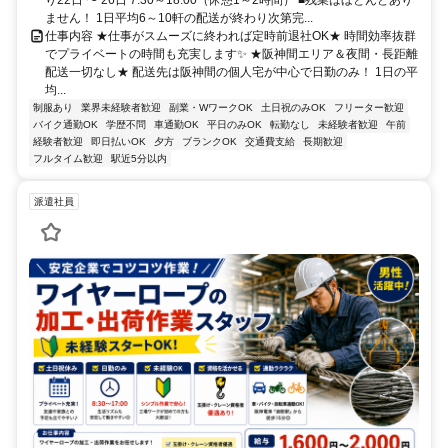
ません！ 1日平均6～10軒の配送が終わり次第完...
仕事内容 ★仕事がスムーズに終われば定時前退社OK★ 時間効率抜群
でプライベートの時間も充実します✨ ★阪神間エリア＆夜間・長距離
配送一切なし★ 配送先は阪神間の個人宅が中心で日勤のみ！ 1日の平
均...
制服あり
業界未経験者歓迎
副業・WワークOK
土日祝のみOK
フリーター歓迎
バイク通勤OK
学歴不問
車通勤OK
平日のみOK
転勤なし
未経験者歓迎
午前
経験者歓迎
即日払いOK
夕方
ブランクOK
交通費支給
長期歓迎
フルタイム歓迎
駅近5分以内
派遣社員