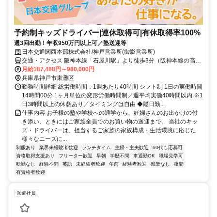
予約制キッズドライバー|連休取得可|有休取得率100%
週3回出勤！年収950万円以上可／塾送迎等
日本交通関西本部株式会社/神戸営業所(御影営業所)
交通・アクセス 阪神本線「石屋川駅」より徒歩3分（阪神本線の高架
下）
月給187,488円～980,000円
兵庫県神戸市東灘区
勤務時間詳細 総労働時間：1週あたり40時間 シフト制 1日の実働時間
14時間00分 1ヶ月単位の変形労働時間制／週平均実働40時間以内 ※1
日3時間以上の休憩あり／タイミングは自由 ◆隔日勤...
仕事内容 お子様の塾や学校への通学から、妊婦さんのお出かけの付
き添い、ときにはご家族全員でのお買い物の送迎まで。 当社のキッ
ズ・ドライバーは、担当するご家族の家族構成・生活環境に応じた
様々なニーズに...
制服あり
業界未経験者歓迎
ランチタイム
主婦・主夫歓迎
60代も応募可
資格取得支援あり
フリーター歓迎
早朝
学歴不問
車通勤OK
職場見学可
転勤なし
経験不問
英語
未経験者歓迎
午前
経験者歓迎
残業なし
夜間
有資格者歓迎
派遣社員