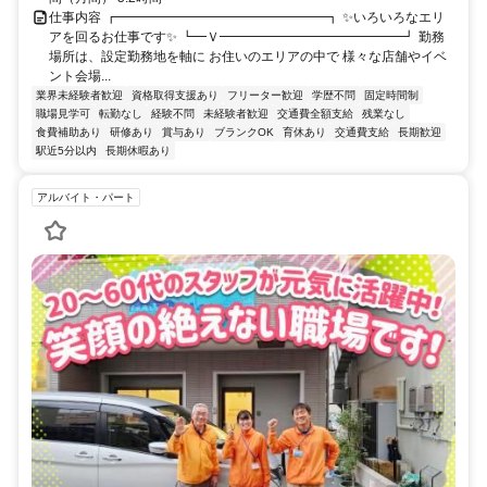
仕事内容 ┏━━━━━━━━━━━━━━━━┓ ✨いろいろなエリ
アを回るお仕事です✨ ┗━Ｖ━━━━━━━━━━━━━━┛ 勤務
場所は、設定勤務地を軸に お住いのエリアの中で 様々な店舗やイベ
ント会場...
業界未経験者歓迎
資格取得支援あり
フリーター歓迎
学歴不問
固定時間制
職場見学可
転勤なし
経験不問
未経験者歓迎
交通費全額支給
残業なし
食費補助あり
研修あり
賞与あり
ブランクOK
育休あり
交通費支給
長期歓迎
駅近5分以内
長期休暇あり
アルバイト・パート