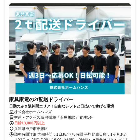
家具家電の2t配送ドライバー
日勤のみ＆阪神間エリア！自由なシフトと日払いで稼げる環境
株式会社ホームハンズ
交通・アクセス 阪神電車「石屋川駅」 徒歩5分
日給13,000円以上
兵庫県神戸市東灘区
勤務時間詳細 実働時間：1日あたり8時間 平均勤務日数：1ヶ月あた
り22日 〜 26日 7:30～18:00（休憩1～2時間） ■残業はほとんどあり