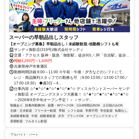
スーパーの早朝品出しスタッフ
【オープニング募集】早朝品出し！未経験歓迎♪他勤務シフトも有
サンディ御影店(319号)/株式会社サンディ
交通・アクセス 阪神・阪急「御影駅」徒歩9分／JR「住吉駅」徒歩
10分/自転車通勤可
時給1,295円～1,445円
兵庫県神戸市東灘区
勤務時間詳細 8:00～11:00 ※午前・午後・夕方などのシフトにて、
レジ・商品陳列スタッフでの勤務も可 （9:00-13:00／13:00-17:00／
17:00-19:30） ◆週3日～4...
仕事内容 ☆*★*☆*★*☆*★*☆*★*☆ ディスカウントスーパー サンデ
ィ御影店 オープニングスタッフ大募集！ ☆*★*☆*★*☆*★*☆*★*☆
＜2026年9月中旬オープン予定！＞ ＜サンデ...
制服あり
扶養内勤務OK
副業・WワークOK
1日4時間以内OK
土日祝のみOK
主婦・主夫歓迎
フリーター歓迎
早朝
シフト自由
学歴不問
学生歓迎
転勤なし
未経験者歓迎
午前
経験者歓迎
夕方
ブランクOK
オープニングスタッフ
長期歓迎
フルタイム歓迎
アルバイト・パート