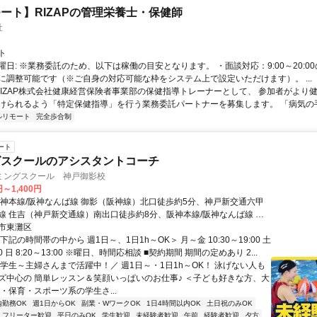
ート】RIZAPの管理栄養士・保健師
社
ト
曜日: ※業務委託のため、以下は稼働の目安となります。 ・面談対応：9:00～20:0
に調整可能です（※ご自身の対応可能な枠をシステム上で設定いただけます）。 ...
 RIZAP株式会社健康経営保険者事業部の保健指導トレーナーとして、 参加者がより
けられるよう「特定保健指導」を行う業務委託パートナーを募集します。 「病気の手前
ルリモート
完全歩合制
ート
グスクールのアシスタントコーチ
ミングスクール 神戸御影校
円～1,400円
阪神本線/阪神なんば線 御影（阪神線）北口徒歩約5分、神戸新交通六甲
線 住吉（神戸新交通線）南出口徒歩約8分、阪神本線/阪神なんば線 住
）エレベーター専用改札口徒歩約10分
市東灘区
下記の時間帯の中から 週1日～、1日1h～OK＞ 月～金 10:30～19:00 土
:00 日 8:20～13:00 ※曜日、時間応相談 ■契約期間 期間の定めあり 2...
＼学生～主婦さんまで活躍中！／ 週1日～・1日1h～OK！ 泳げない人も
ズ中心の 簡単レッスン＆笑顔いっぱいのお仕事♪ ＜子ども好きな方、大
・保育・スポーツ系の学生さ...
内勤務OK
週1日からOK
副業・WワークOK
1日4時間以内OK
土日祝のみOK
フリーター歓迎
平日のみOK
学生歓迎
未経験者歓迎
午前
経験者歓迎
夕方