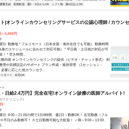
通費支給
長期歓迎
週2・3日からOK
シフト制
週4日以上OK
ト|オンラインカウンセリングサービスの公認心理師 / カウン
円～5,400円
ト
曜日: 勤務地 * フルリモート（日本全国・海外在住でも可能） 勤務時間
ご自身のスケジュールに合わせて対応可能） * 平日夜・土日祝の対応が可
 * 空き時間...
 業務内容 オンラインカウンセリングの提供（ビデオ・チャット形式） 利
整理や目標設定のサポート プラン作成・進捗管理 （1セッション：
） 必要に応じた他カウンセラ...
ルリモート
在宅OK
ート
・日給2.4万円】完全在宅!オンライン診療の医師アルバイト!
c(ヨボウクリニック)
0円
ト
日: 9:00～21:00の間で1日4時間、週2日～勤務OK！ 在宅勤務（フル
※平日のみ勤務可！ ※土日勤務可能な方歓迎！ ＜例＞9:00～13:00、
...