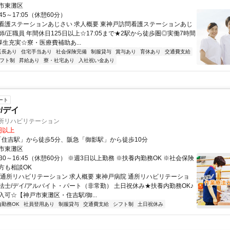
市東灘区
45～17:05（休憩60分）
看護ステーションあじさい 求人概要 東神戸訪問看護ステーションあじ
/正職員 年間休日125日以上☆17:05まで★2駅から徒歩圏◎実働7時間
厚生充実☆寮・医療費補助あ...
延長あり
住宅手当あり
社会保険完備
制服貸与
賞与あり
育休あり
交通費支給
フト制
昇給あり
寮・社宅あり
入社祝い金あり
ート
/デイ
通所リハビリテーション
0円以上
R「住吉駅」から徒歩5分、阪急「御影駅」から徒歩10分
市東灘区
:30～16:45（休憩60分） ※週3日以上勤務 ※扶養内勤務OK ※社会保険
方も相談OK
 通所リハビリテーション 求人概要 東神戸病院 通所リハビリテーショ
法士/デイ/アルバイト・パート（非常勤） 土日祝休み★扶養内勤務OK♪
可☆【神戸市東灘区・住吉駅/御...
内勤務OK
社員登用あり
制服貸与
交通費支給
シフト制
土日祝休み