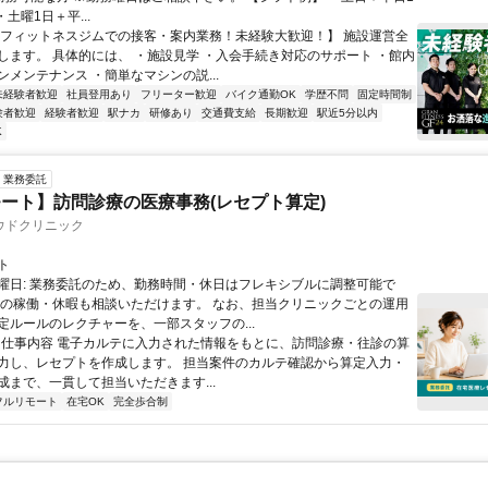
・土曜1日＋平...
【フィットネスジムでの接客・案内業務！未経験大歓迎！】 施設運営全
します。 具体的には、 ・施設見学 ・入会手続き対応のサポート ・館内
ンメンテナンス ・簡単なマシンの説...
未経験者歓迎
社員登用あり
フリーター歓迎
バイク通勤OK
学歴不問
固定時間制
験者歓迎
経験者歓迎
駅ナカ
研修あり
交通費支給
長期歓迎
駅近5分以内
K
業務委託
ート】訪問診療の医療事務(レセプト算定)
ウドクリニック
ト
曜日: 業務委託のため、勤務時間・休日はフレキシブルに調整可能で
祝の稼働・休暇も相談いただけます。 なお、担当クリニックごとの運用
定ルールのレクチャーを、一部スタッフの...
 ■ 仕事内容 電子カルテに入力された情報をもとに、訪問診療・往診の算
力し、レセプトを作成します。 担当案件のカルテ確認から算定入力・
成まで、一貫して担当いただきます...
フルリモート
在宅OK
完全歩合制