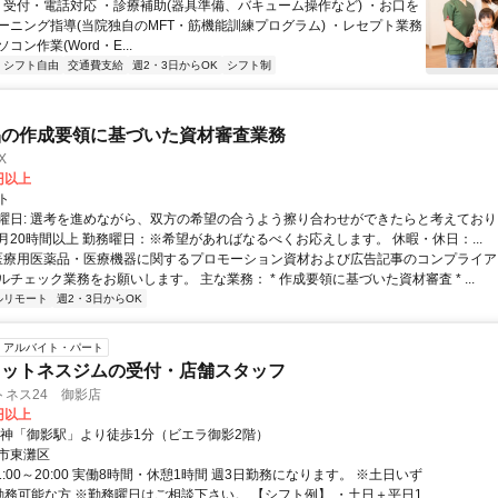
 ・受付・電話対応 ・診療補助(器具準備、バキューム操作など) ・お口を
ーニング指導(当院独自のMFT・筋機能訓練プログラム) ・レセプト業務
コン作業(Word・E...
シフト自由
交通費支給
週2・3日からOK
シフト制
品の作成要領に基づいた資材審査業務
X
0円以上
ト
曜日: 選考を進めながら、双方の希望の合うよう擦り合わせができたらと考えており
月20時間以上 勤務曜日：※希望があればなるべくお応えします。 休暇・休日：...
 医療用医薬品・医療機器に関するプロモーション資材および広告記事のコンプライアン
チェック業務をお願いします。 主な業務： * 作成要領に基づいた資材審査 * ...
ルリモート
週2・3日からOK
アルバイト・パート
ィットネスジムの受付・店舗スタッフ
トネス24 御影店
0円以上
阪神「御影駅」より徒歩1分（ビエラ御影2階）
市東灘区
1:00～20:00 実働8時間・休憩1時間 週3日勤務になります。 ※土日いず
勤務可能な方 ※勤務曜日はご相談下さい。 【シフト例】 ・土日＋平日1