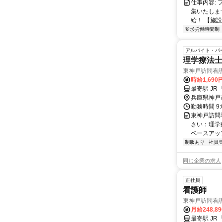
仕事内容:
集いたしま
給！ 【施設
変形労働時間制
アルバイト・パ
理学療法
東神戸訪問看
時給1,690
最寄駅 J
兵庫県神戸
勤務時間 9
東神戸訪問
さい：理学
ベースアッ
制服あり
社員
同じ企業の求人
正社員
看護師
東神戸訪問看
月給248,8
最寄駅 J