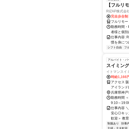
【フルリモ
RIZAP株式会
完全歩合制
フルリモー
勤務時間・
者様と個別
仕事内容:
慣を身につ
シフト自由
フ
アルバイト・パ
スイミン
イトマンスイ
時給1,166
アクセス 
アイランド
吉（阪神線
兵庫県神戸
勤務時間 ＜
9:10～19
仕事内容 
安心◎キッ
歓迎＞ 教育
制服あり
扶養
主婦・主夫歓迎