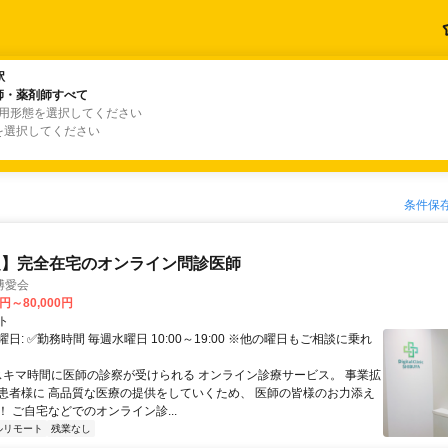
駅
駅
師・薬剤師すべて
師・薬剤師すべて
雇用形態を選択してください
を選択してください
条件保
定】完全在宅のオンライン問診医師
博愛会
0円～80,000円
ト
日: ✅勤務時間 毎週水曜日 10:00～19:00 ※他の曜日もご相談に乗れ
 スキマ時間に医師の診察が受けられる オンライン診療サービス。 事業拡
患者様に 高品質な医療の提供をしていくため、 医師の皆様のお力添え
 ご自宅などでのオンライン診...
ルリモート
残業なし