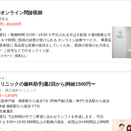
のオンライン問診医師
博愛会
0円～80,000円
ト
日: ✅勤務時間 10:00～19:00 ※平日入れる方は大歓迎 ※週0勤務も可
 スキマ時間に医師の診察が受けられる オンライン診療サービス。 事業拡
患者様に 高品質な医療の提供をしていくため、 医師の皆様のお力添え
 ご自宅などでのオンライン診...
ルリモート
残業なし
ート
リニックの歯科助手|週2回から|時給1500円〜
科・矯正歯科クリニック
円～1,650円
神本線 御影駅から徒歩で7分
市東灘区
曜日: 下記時間の中でご希望に合わせてシフトを作成します。 平日
:00 土 9:00〜19:00 8時間以上の勤務の場合、休憩は1H 6時間以上8時間
.