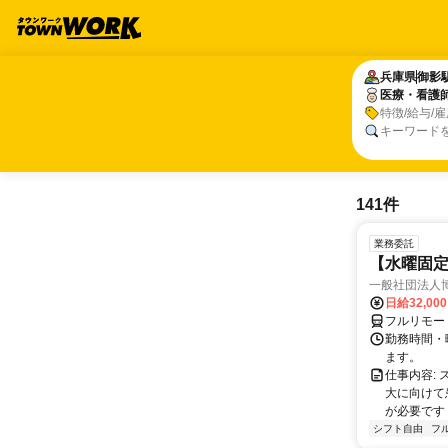
兵庫県
兵庫県
御影
御影
医療・看護
医療・看護
特徴/給与/
キーワード
141件
業務委託
【水曜固
一般社団法人
日給32,00
フルリモー
勤務時間・曜
ます。
仕事内容:
大に向けて
が必要です！
シフト自由
フ