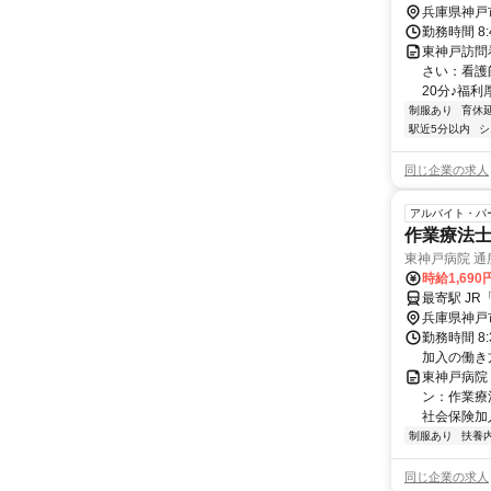
兵庫県神戸
勤務時間 8:
東神戸訪問
さい：看護師
20分♪福利
制服あり
育休
駅近5分以内
シ
同じ企業の求人
アルバイト・パ
作業療法士
東神戸病院 
時給1,69
最寄駅 J
兵庫県神戸
勤務時間 8
加入の働き
東神戸病院
ン：作業療
社会保険加入
制服あり
扶養
同じ企業の求人