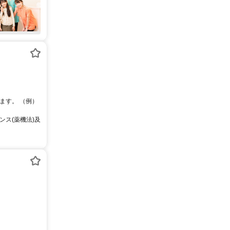
ます。 （例）
ス(薬機法)及