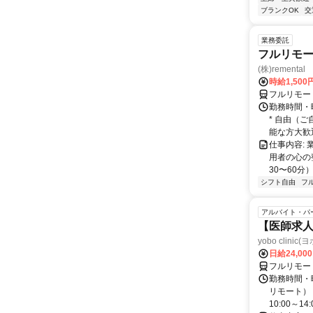
ブランクOK
交
業務委託
フルリモー
(株)remental
時給1,500
フルリモー
勤務時間・
* 自由（
能な方大歓迎！
仕事内容:
用者の心の
30〜60分
シフト自由
フ
アルバイト・パ
【医師求人
yobo clini
日給24,00
フルリモー
勤務時間・曜
リモート） 
10:00～14:0