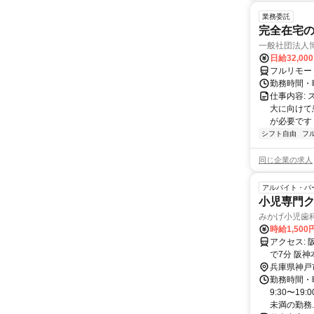
業務委託
完全在宅
一般社団法人
日給32,00
フルリモー
勤務時間・曜
仕事内容:
大に向けて
が必要です！
シフト自由
フ
同じ企業の求人
アルバイト・パ
小児専門ク
みかげ小児歯
時給1,500
アクセス: 阪急神戸線 御影駅から徒歩7分 JR神戸線(大阪～神戸) 住吉駅から徒歩
で7分 阪
兵庫県神戸
勤務時間・
9:30〜19
未満の勤務..