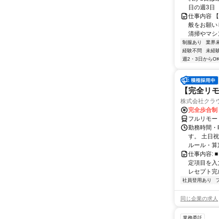
日の週3日 
仕事内容 
般をお願い
清掃やマシ
制服あり
業界
経験不問
未経
週2・3日からO
【完全リモ
株式会社クラ
完全歩合制
フルリモー
勤務時間・
す。 土日
ルール・算
仕事内容:
定項目を入
レセプト完
社員登用あり
同じ企業の求人
業務委託