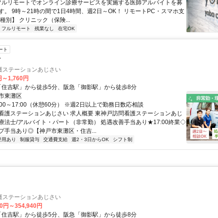
 フルリモートでオンライン診療サービスを実施する医師アルバイトを募
す。 9時～21時の間で1日4時間、週2日～OK！ リモートPC・スマホ支
種別】 クリニック（保険...
フルリモート
残業なし
在宅OK
ート
士
護ステーションあじさい
円～1,760円
R「住吉駅」から徒歩5分、阪急「御影駅」から徒歩8分
市東灘区
:00～17:00（休憩60分） ※週2日以上で勤務日数応相談
看護ステーションあじさい 求人概要 東神戸訪問看護ステーションあじ
療法士/アルバイト・パート（非常勤） 処遇改善手当あり★17:00終業◇
プ手当あり◎【神戸市東灘区・住吉...
登用あり
制服貸与
交通費支給
週2・3日からOK
シフト制
護ステーションあじさい
90円～354,940円
R「住吉駅」から徒歩5分、阪急「御影駅」から徒歩8分