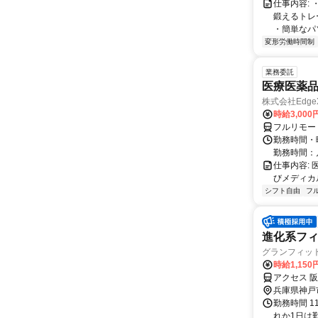
仕事内容:
鍛えるトレ
・簡単なパソ
変形労働時間制
業務委託
医療医薬
株式会社Edge
時給3,00
フルリモー
勤務時間・
勤務時間：
仕事内容:
びメディカル
シフト自由
フ
進化系フ
グランフィッ
時給1,15
アクセス 
兵庫県神戸
勤務時間 1
れか1日は