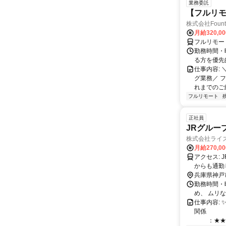
業務委託
【フルリモ
株式会社Fount
月給320,0
フルリモー
勤務時間・
る方を優先
仕事内容:
グ業務／ 
れまでのご
フルリモート
正社員
JRグルー
株式会社ライ
月給270,0
アクセス: JR「住吉」駅より徒歩10分 ※転勤なし ※U・Iターン歓迎 ✨️下記エリア
からも通勤
【兵庫県】
兵庫県神戸
島駅・千里
勤務時間・曜
め、 ムリ
仕事内容:
関係 ：
：★★☆☆