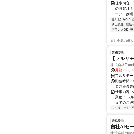
仕事内容 
のPOINT
ーク・副業も
週1日からOK
学生歓迎
転勤
ブランクOK
交
同じ企業の求人
業務委託
【フルリモ
株式会社Fount
月給350,0
フルリモー
勤務時間・
る方を優先
仕事内容:
業務／ フ
までのご経
フルリモート
業務委託
自社AIセ
株式会社Algoa