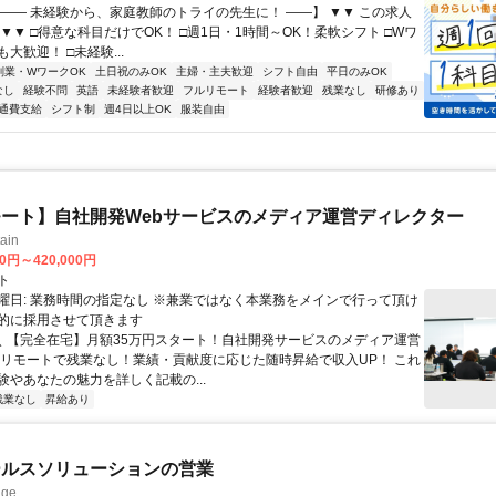
【―― 未経験から、家庭教師のトライの先生に！ ――】 ▼▼ この求人
！ ▼▼ □得意な科目だけでOK！ □週1日・1時間～OK！柔軟シフト □Wワ
大歓迎！ □未経験...
副業・WワークOK
土日祝のみOK
主婦・主夫歓迎
シフト自由
平日のみOK
なし
経験不問
英語
未経験者歓迎
フルリモート
経験者歓迎
残業なし
研修あり
通費支給
シフト制
週4日以上OK
服装自由
ート】自社開発Webサービスのメディア運営ディレクター
ain
00円～420,000円
ト
曜日: 業務時間の指定なし ※兼業ではなく本業務をメインで行って頂け
的に採用させて頂きます
 ＼ 【完全在宅】月額35万円スタート！自社開発サービスのメディア運営
ルリモートで残業なし！業績・貢献度に応じた随時昇給で収入UP！ これ
験やあなたの魅力を詳しく記載の...
残業なし
昇給あり
ールスソリューションの営業
ge