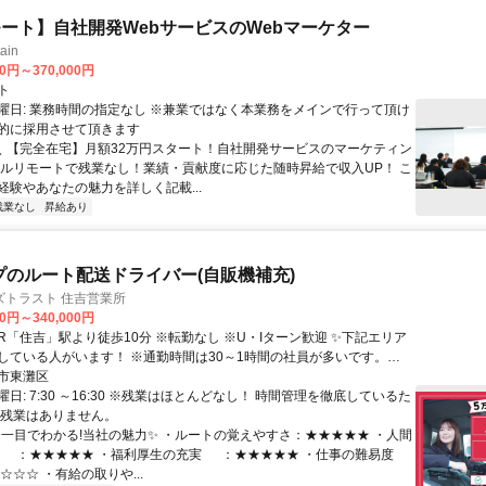
ート】自社開発WebサービスのWebマーケター
ain
00円～370,000円
ト
曜日: 業務時間の指定なし ※兼業ではなく本業務をメインで行って頂け
的に採用させて頂きます
 ＼ 【完全在宅】月額32万円スタート！自社開発サービスのマーケティン
フルリモートで残業なし！業績・貢献度に応じた随時昇給で収入UP！ こ
経験やあなたの魅力を詳しく記載...
残業なし
昇給あり
プのルート配送ドライバー(自販機補充)
ズトラスト 住吉営業所
00円～340,000円
している人がいます！ ※通勤時間は30～1時間の社員が多いです。
西宮駅・朝霧駅・明石駅・新長田駅・尼崎駅等 【大阪府】京橋駅・福
市東灘区
中央駅・西九条駅等
日: 7:30 ～16:30 ※残業はほとんどなし！ 時間管理を徹底しているた
な残業はありません。
 ✨一目でわかる!当社の魅力✨ ・ルートの覚えやすさ：★★★★★ ・人間
★★★★★ ・福利厚生の充実 ：★★★★★ ・仕事の難易度
☆ ・有給の取りや...