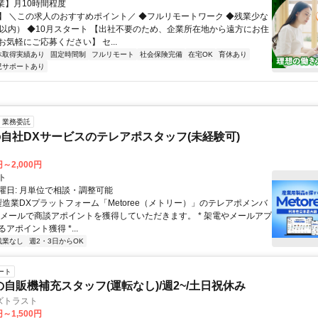
【残業】月10時間程度
】 ＼この求人のおすすめポイント／ ◆フルリモートワーク ◆残業少な
間以内） ◆10月スタート 【出社不要のため、企業所在地から遠方にお住
気軽にご応募ください】 セ...
休取得実績あり
固定時間制
フルリモート
社会保険完備
在宅OK
育休あり
児サポートあり
業務委託
自社DXサービスのテレアポスタッフ(未経験可)
円～2,000円
ト
曜日: 月単位で相談・調整可能
製造業DXプラットフォーム「Metoree（メトリー）」のテレアポメンバ
やメールで商談アポイントを獲得していただきます。 * 架電やメールアプ
アポイント獲得 *...
残業なし
週2・3日からOK
ート
の自販機補充スタッフ(運転なし)/週2~/土日祝休み
ズトラスト
円～1,500円