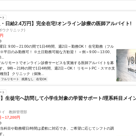
ート
・日給2.4万円】完全在宅!オンライン診療の医師アルバイト!
c(ヨボウクリニック)
0円
ト
日: 9:00～21:00の間で1日4時間、週2日～勤務OK！ 在宅勤務（フル
※平日のみ勤務可！ ※土日勤務可能な方歓迎！ ＜例＞9:00～13:00、
...
 フルリモートでオンライン診療サービスを実施する医師アルバイトを募
す。 9時～21時の間で1日4時間、週2日～OK！ リモートPC・スマホ支
種別】 クリニック（保険...
フルリモート
残業なし
在宅OK
ート
】生徒宅へ訪問して小学生対象の学習サポート/理系科目メイン
ライ 教師管理部
円～17,200円
ト
担当科目や勤務曜日/時間は柔軟に対応でき、ご希望に応じてシフトの調
す。