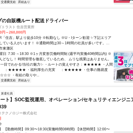
交通費支給
昇給あり
プの自販機ルート配送ドライバー
ズトラスト 住吉営業所
00円～260,000円
している人がいます！ ※通勤時間は30～1時間の社員が多いです。
西宮駅・朝霧駅・明石駅・新長田駅・尼崎駅等 【大阪府】京橋駅・福
市東灘区
中央駅・西九条駅等
日: 7:30 ～18:30 ※1ヶ月変形労働時間制 (週平均実働40時間以内) ※
んどなし！ 時間管理を徹底しているため、 ムリな残業はありません。
 ✨一目でわかる!当社の魅力✨ ・ルートの覚えやすさ：★★★★★ ・人間
★★★★★ ・福利厚生の充実 ：★★★★★ ・仕事の難易度
☆ ・有給の取りや...
交通費支給
昇給あり
派遣社員
ート】SOC監視運用、オペレーション/セキュリティエンジニ
039
ステクノロジー株式会社
円
ト
 【勤務時間】09:30〜18:30(実働時間08時間) 【休憩時間】12:00〜