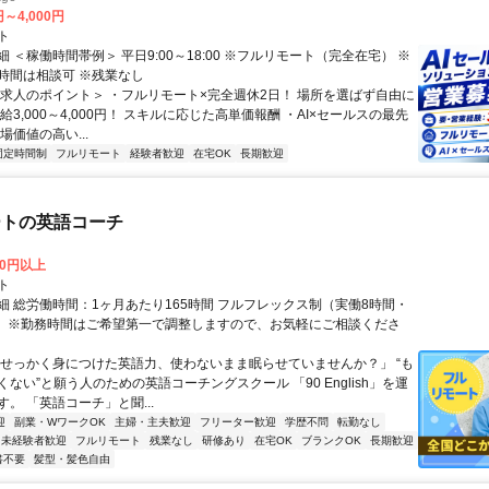
円～4,000円
ト
 ＜稼働時間帯例＞ 平日9:00～18:00 ※フルリモート（完全在宅） ※
時間は相談可 ※残業なし
＜求人のポイント＞ ・フルリモート×完全週休2日！ 場所を選ばず自由に
給3,000～4,000円！ スキルに応じた高単価報酬 ・AI×セールスの最先
場価値の高い...
固定時間制
フルリモート
経験者歓迎
在宅OK
長期歓迎
ートの英語コーチ
00円以上
ト
細 総労働時間：1ヶ月あたり165時間 フルフレックス制（実働8時間・
） ※勤務時間はご希望第一で調整しますので、お気軽にご相談くださ
「せっかく身につけた英語力、使わないまま眠らせていませんか？」 “も
ない”と願う人のための英語コーチングスクール 「90 English」を運
。 「英語コーチ」と聞...
迎
副業・WワークOK
主婦・主夫歓迎
フリーター歓迎
学歴不問
転勤なし
未経験者歓迎
フルリモート
残業なし
研修あり
在宅OK
ブランクOK
長期歓迎
書不要
髪型・髪色自由