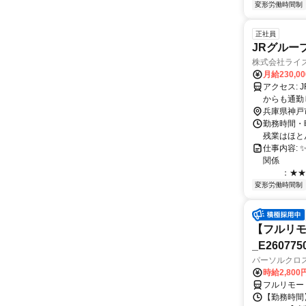
変形労働時間制
正社員
JRグルー
株式会社ライ
月給230,0
アクセス: JR「住吉」駅より徒歩10分 ※転勤なし ※U・Iターン歓迎 ✨️下記エリア
からも通勤
【兵庫県】
兵庫県神戸
島駅・千里
勤務時間・曜
残業はほと
仕事内容:
関係 ：
：★★☆☆
変形労働時間制
【フルリモ
_E260775
パーソルクロ
時給2,800
フルリモー
【勤務時間】