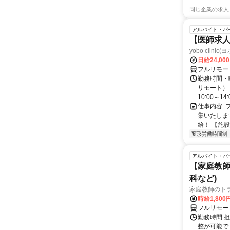
同じ企業の求人
アルバイト・パ
【医師求人
yobo clini
日給24,00
フルリモー
勤務時間・曜
リモート） 
10:00～14:0
仕事内容:
集いたしま
給！ 【施設
変形労働時間制
アルバイト・パ
【家庭教師
科など)
家庭教師のト
時給1,800
フルリモー
勤務時間 
整が可能で