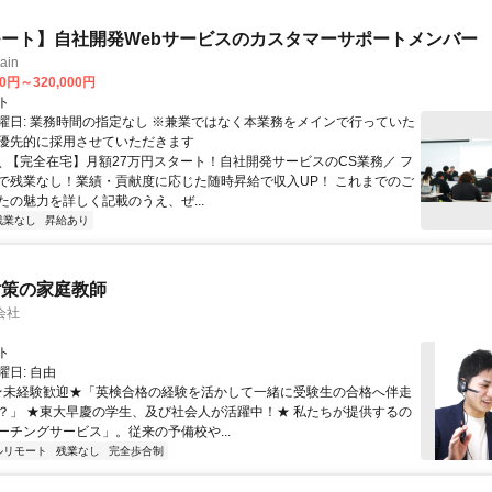
ート】自社開発Webサービスのカスタマーサポートメンバー
ain
00円～320,000円
ト
曜日: 業務時間の指定なし ※兼業ではなく本業務をメインで行っていた
優先的に採用させていただきます
 ＼ 【完全在宅】月額27万円スタート！自社開発サービスのCS業務／ フ
で残業なし！業績・貢献度に応じた随時昇給で収入UP！ これまでのご
たの魅力を詳しく記載のうえ、ぜ...
残業なし
昇給あり
対策の家庭教師
会社
ト
日: 自由
 ★未経験歓迎★「英検合格の経験を活かして一緒に受験生の合格へ伴走
？」 ★東大早慶の学生、及び社会人が活躍中！★ 私たちが提供するの
ーチングサービス」。従来の予備校や...
ルリモート
残業なし
完全歩合制