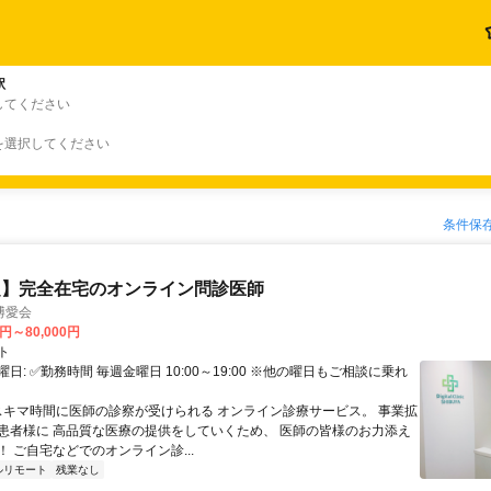
駅
してください
を選択してください
条件保
定】完全在宅のオンライン問診医師
博愛会
0円～80,000円
ト
日: ✅勤務時間 毎週金曜日 10:00～19:00 ※他の曜日もご相談に乗れ
 スキマ時間に医師の診察が受けられる オンライン診療サービス。 事業拡
患者様に 高品質な医療の提供をしていくため、 医師の皆様のお力添え
 ご自宅などでのオンライン診...
ルリモート
残業なし