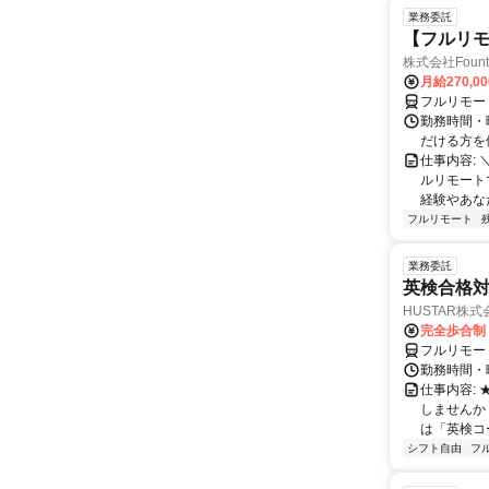
業務委託
【フルリモ
株式会社Fount
月給270,0
フルリモー
勤務時間・
だける方を
仕事内容:
ルリモート
経験やあな
フルリモート
業務委託
英検合格
HUSTAR株式
完全歩合制
フルリモー
勤務時間・曜
仕事内容:
しませんか
は「英検コ
シフト自由
フ