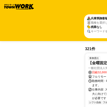
兵庫県
御影
職種を選択
残業なし
キーワード
321件
業務委託
【金曜固
一般社団法人
日給32,00
フルリモー
勤務時間・曜
ます。
仕事内容:
大に向けて
が必要です！
シフト自由
フ