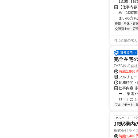
13:00 
【仕事内容
め（10時
まいの方もお
長期
産休・育
交通費支給
育
同じ企業の求人
完全在宅の
ZAZA株式会社
時給1,800
フルリモー
勤務時間・
仕事内容: 
ー。 架電
ローチによる
フルリモート
アルバイト・パ
JR駅構内
株式会社ライ
時給1,400