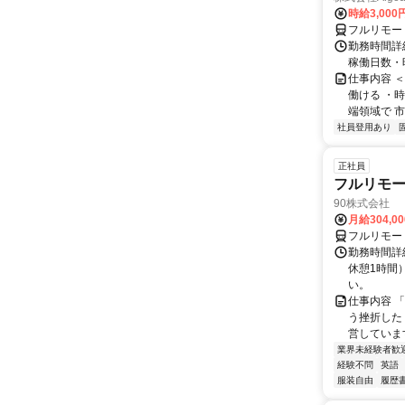
時給3,000
フルリモー
勤務時間詳細
稼働日数・
仕事内容 
働ける ・時
端領域で 市
社員登用あり
正社員
フルリモ
90株式会社
月給304,0
フルリモー
勤務時間詳
休憩1時間
い。
仕事内容 
う挫折したく
営しています
業界未経験者歓
経験不問
英語
服装自由
履歴