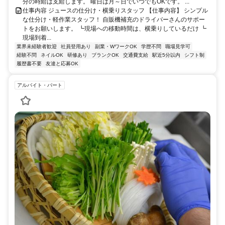
分の時給は支給します。 曜日は月～日でいつでもOKです。 ...
仕事内容 ジュースの仕分け・横乗りスタッフ 【仕事内容】 シンプル
な仕分け・軽作業スタッフ！ 自販機補充のドライバーさんのサポー
トをお願いします。 ┗現場への移動時間は、横乗りしているだけ ┗
現場到着...
業界未経験者歓迎
社員登用あり
副業・WワークOK
学歴不問
職場見学可
経験不問
ネイルOK
研修あり
ブランクOK
交通費支給
駅近5分以内
シフト制
履歴書不要
友達と応募OK
アルバイト・パート