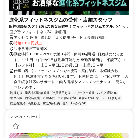
進化系フィットネスジムの受付・店舗スタッフ
阪神御影駅スグ！20代の男女活躍中！フィットネスジムでアルバイト募
集！福利厚生で施設の利用が可能！
グランフィットネス24 御影店
アクセス 阪神「御影駅」より徒歩1分（ビエラ御影2階）
時給1,150円以上
兵庫県神戸市東灘区
勤務時間 11:00～20:00 実働8時間・休憩1時間 週3日勤務になりま
す。 ※土日いずれか1日は勤務可能な方 ※勤務曜日はご相談下さい。
【シフト例】 ・土日＋平日1日の週3日 ・土曜1日＋平...
仕事内容 【フィットネスジムでの接客・案内業務！未経験大歓
迎！】 施設運営全般をお願いします。 具体的には、 ・施設見学 ・入
会手続き対応のサポート ・館内清掃やマシンメンテナンス ・簡単な
マシンの説...
制服あり
業界未経験者歓迎
社員登用あり
フリーター歓迎
バイク通勤OK
学歴不問
固定時間制
経験不問
未経験者歓迎
経験者歓迎
駅ナカ
研修あり
交通費支給
長期歓迎
駅近5分以内
週2・3日からOK
アルバイト・パート