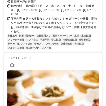
阪神本線/阪神なんば線 住吉（阪神線）徒歩約12分 ＪＲ住吉駅構内
兵庫県神戸市東灘区
勤務時間 ・勤務曜日：月・火・水・木・金・土・日・祝 ・勤務時
間： [1] 06:00～09:05 [2] 08:55～13:00 [3] 12:55～17:00 [4] 16:55～
21:00 ...
仕事内容 ★選べる柔軟なシフトもポイント★ Wワークや扶養内勤務
など 私生活と収入のバランスを考えながら シフトを決定できます！
お子様の体調不良や急なご家庭の用事など シフト調整は最大限考慮
するの...
制服あり
扶養内勤務OK
社員登用あり
副業・WワークOK
主婦・主夫歓迎
フリーター歓迎
シフト自由
学歴不問
学生歓迎
未経験者歓迎
経験者歓迎
駅ナカ
月1シフト提出
研修あり
ブランクOK
交通費支給
長期歓迎
フルタイム歓迎
駅近5分以内
シフト制
アルバイト・パート