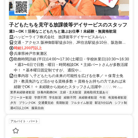
子どもたちを見守る放課後等デイサービスのスタッフ
週3～OK！活発なこどもたちと遊ぶお仕事！未経験・無資格歓迎
ハッピーライフ株式会社 放課後等デイサービスみらい
交通・アクセス 阪神御影駅徒歩3分、JR住吉駅徒歩10分、阪急御影
駅徒歩15分
時給1,200円以上
兵庫県神戸市東灘区
勤務時間詳細 (平日)14:00〜17:30 (土曜日・学校休業日)10:30〜16:30
＊週3〜6日で日数・曜日・時間相談OK ＊主婦パートさんが多数活躍
中！ ＊基本曜日固定制ですが、 通院や...
仕事内容 ＼子どもたちの未来の可能性を広げる仕事／ ✧ 保育士免
許・教員免許など活かせる資格多数 ✧ 資格をお持ちの方であれば未
経験でOK！ ✧ 未経験から始めたスタッフさん活躍中 ∴∵∴ ୨୧ ∴...
業界未経験者歓迎
扶養内勤務OK
主婦・主夫歓迎
資格取得支援あり
フリーター歓迎
学歴不問
学生歓迎
経験不問
未経験者歓迎
午前
有資格者歓迎
夕方
ブランクOK
交通費支給
長期歓迎
フルタイム歓迎
駅近5分以内
シフト制
週4日以上OK
服装自由
アルバイト・パート