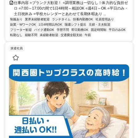
仕事内容 ⭐ブランク大歓迎！ ⭐調理業務は一切なし！体力的な負担ゼ
ロ ⭐7:00～17:00の間で1日4時間～相談OK ⭐週4日～OK ⭐平日のみ・
土日祝休み ⭐学校カレンダーとあわせて長期休暇あり ...
制服あり
業界未経験者歓迎
ランチタイム
扶養内勤務OK
社員登用あり
副業・WワークOK
1日4時間以内OK
隔週シフト提出
主婦・主夫歓迎
フリーター歓迎
バイク通勤OK
学歴不問
即日勤務OK
固定時間制
平日のみOK
転勤なし
経験不問
未経験者歓迎
交通費全額支給
午前
派遣社員