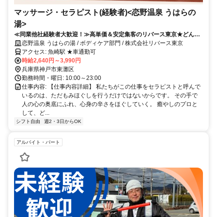
マッサージ・セラピスト(経験者)<恋野温泉 うはらの
湯>
≪同業他社経験者大歓迎！≫高単価＆安定集客のリバース東京★どんな
にAIが進歩しても無くならない仕事です♪
恋野温泉 うはらの湯 / ボディケア部門 / 株式会社リバース東京
アクセス: 魚崎駅 ★車通勤可
時給2,640円～3,990円
兵庫県神戸市東灘区
勤務時間・曜日: 10:00～23:00
仕事内容: 【仕事内容詳細】 私たちがこの仕事をセラピストと呼んで
いるのは、ただもみほぐしを行うだけではないからです。 その手で
人の心の奥底にふれ、心身の辛さをほぐしていく。 癒やしのプロと
して、ど...
シフト自由
週2・3日からOK
アルバイト・パート