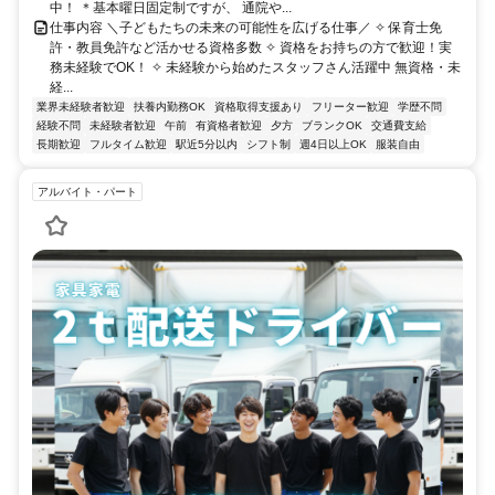
中！ ＊基本曜日固定制ですが、 通院や...
仕事内容 ＼子どもたちの未来の可能性を広げる仕事／ ✧ 保育士免
許・教員免許など活かせる資格多数 ✧ 資格をお持ちの方で歓迎！実
務未経験でOK！ ✧ 未経験から始めたスタッフさん活躍中 無資格・未
経...
業界未経験者歓迎
扶養内勤務OK
資格取得支援あり
フリーター歓迎
学歴不問
経験不問
未経験者歓迎
午前
有資格者歓迎
夕方
ブランクOK
交通費支給
長期歓迎
フルタイム歓迎
駅近5分以内
シフト制
週4日以上OK
服装自由
アルバイト・パート