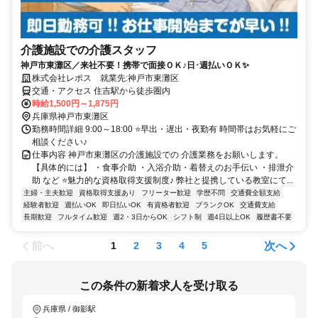
介護施設での介護スタッフ
神戸市東灘区／来社不要！携帯で面接ＯＫ♪日･週払いＯＫ✨
株式会社レポス 就業先:神戸市東灘区
交通・アクセス 住吉駅から徒歩圏内
時給1,500円～1,875円
兵庫県神戸市東灘区
勤務時間詳細 9:00～18:00 ⭐早出・遅出・夜勤有 時間帯はお気軽にご
相談ください♪
仕事内容 神戸市東灘区の介護施設での 介護業務をお願いします。
【具体的には】 ・食事介助 ・入浴介助・着替えのお手伝い ・排泄介
助 など ⭐魅力的な資格取得支援制度♪ 弊社と提携している教室にて...
主婦・主夫歓迎
資格取得支援あり
フリーター歓迎
学歴不問
交通費全額支給
経験者歓迎
週払いOK
即日払いOK
有資格者歓迎
ブランクOK
交通費支給
長期歓迎
フルタイム歓迎
週2・3日からOK
シフト制
週4日以上OK
履歴書不要
前へ
次へ
1
2
3
4
5
この条件の新着求人を受け取る
兵庫県 / 御影駅