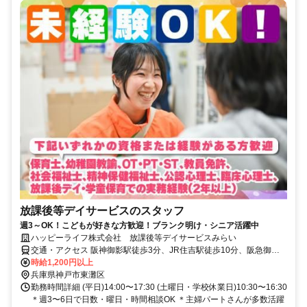
放課後等デイサービスのスタッフ
週3～OK！こどもが好きな方歓迎！ブランク明け・シニア活躍中
ハッピーライフ株式会社 放課後等デイサービスみらい
交通・アクセス 阪神御影駅徒歩3分、JR住吉駅徒歩10分、阪急御影
駅徒歩15分
時給1,200円以上
兵庫県神戸市東灘区
勤務時間詳細 (平日)14:00〜17:30 (土曜日・学校休業日)10:30〜16:30
＊週3〜6日で日数・曜日・時間相談OK ＊主婦パートさんが多数活躍