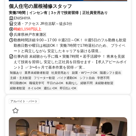
個人住宅の屋根補修スタッフ
実働7時間｜インセン有｜3ヶ月で技術習得｜正社員登用あり
ENISHIYA
交通・アクセス JR住吉駅～徒歩3分
時給1,150円以上
兵庫県神戸市東灘区
勤務時間詳細 9:00～17:00 ※週2日～OK！ ※週5日のフル勤務も歓迎
勤務日数や曜日は相談OK！ 実働7時間で17時退社のため、 プライベ
ートと両立しながら 安定したキャリアを築ける環境...
仕事内容 未経験から手に職 × 実働7時間 × 若手活躍中 ！ 将来を見据
えて技術を習得し 安定した正社員を目指せます - 【求人アピールポイ
ント】 ✅ 3〜6ヶ月で基本作業を習得 ✅ 実...
制服あり
業界未経験者歓迎
社員登用あり
副業・WワークOK
隔週シフト提出
主婦・主夫歓迎
フリーター歓迎
バイク通勤OK
シフト自由
学歴不問
即日勤務OK
職場見学可
平日のみOK
転勤なし
経験不問
未経験者歓迎
経験者歓迎
ネイルOK
週払いOK
即日払いOK
アルバイト・パート