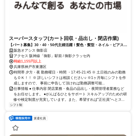
スーパースタッフ(カート回収・品出し・閉店作業)
【パート募集】30・40・50代主婦活躍！髪色・髪型・ネイル・ピアス自
由！(規定有)
阪急オアシス 御影店
アクセス 阪神線「御影」駅前 / 御影クラッセ内
時給1,155円以上
兵庫県神戸市東灘区
時間帯 夕方・夜 勤務曜日・時間 ・17:45-21:45 ※ 土日祝のみの勤務
もＯＫ！！ ※ 詳しいシフトは相談ください♪ ※1ヶ月毎にシフトを作
成しますので、 事前に申告して頂ければ勤務調整可能...
仕事情報 ● 仕事内容 閉店業務・食品の品出し・夜間管理者業務など
をお任せします。 ●がんばるひとをサポート スキルアップのための研
修や検定制度が充実しています。また、希望すれば”正社員”へとス...
シフト制
派遣社員