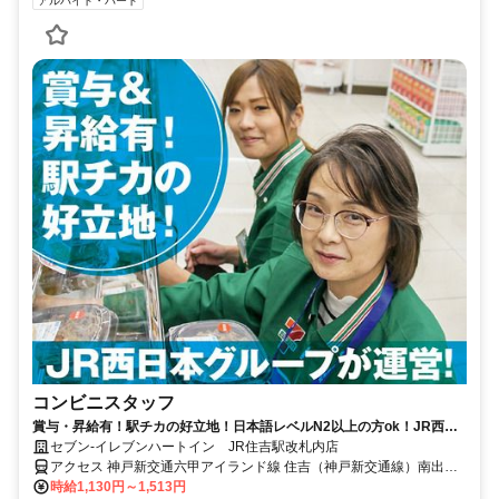
アルバイト・パート
コンビニスタッフ
賞与・昇給有！駅チカの好立地！日本語レベルN2以上の方ok！JR西日
本グループ会社運営で安定度抜群！
セブン-イレブンハートイン JR住吉駅改札内店
アクセス 神戸新交通六甲アイランド線 住吉（神戸新交通線）南出口
徒歩約1分、ＪＲ東海道本線 住吉（東海道本線）南出口徒歩約1分、
時給1,130円～1,513円