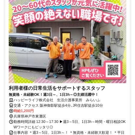
利用者様の日常生活をサポートするスタッフ
無資格・未経験OK！週3日～、1日3h～◎主婦活躍中！
ハッピーライフ株式会社 生活介護事業所 みらいふ
交通・アクセス 阪神御影駅徒歩4分､JR住吉駅徒歩10分
時給1,200円
兵庫県神戸市東灘区
勤務時間詳細 12:30～17:30 ▶週3～5日、1日3h～時間・曜日相談OK
Wワークにもピッタリ◎
仕事内容 ＊週3～5日、1日3h～！ ＊無資格・未経験大歓迎！ ＊平日