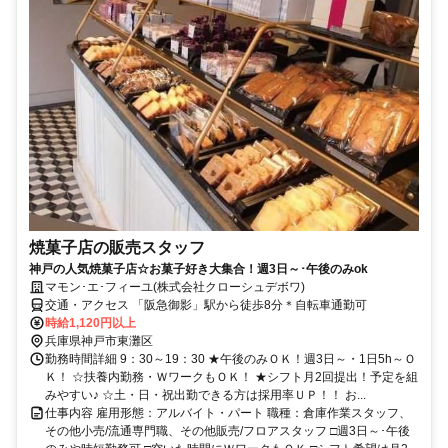
焼菓子店の販売スタッフ
神戸の人気焼菓子店☆お菓子好き大集合！週3日～･午後のみok
マモン･エ･フィーユ(株式会社クローシュデボワ)
交通・アクセス 「阪急御影」駅から徒歩8分＊自転車通勤可
時給1,120円以上
兵庫県神戸市東灘区
勤務時間詳細 9：30～19：30 ★午後のみＯＫ！週3日～・1日5h～Ｏ
Ｋ！ ☆扶養内勤務・ＷワークもＯＫ！ ★シフト月2回提出！予定を組
みやすい♪ ☆土・日・祝出勤できる方は採用率ＵＰ！！ お...
仕事内容 雇用形態：アルバイト・パート 職種：倉庫作業スタッフ、
その他小売/流通専門職、その他販売/フロアスタッフ □週3日～･午後