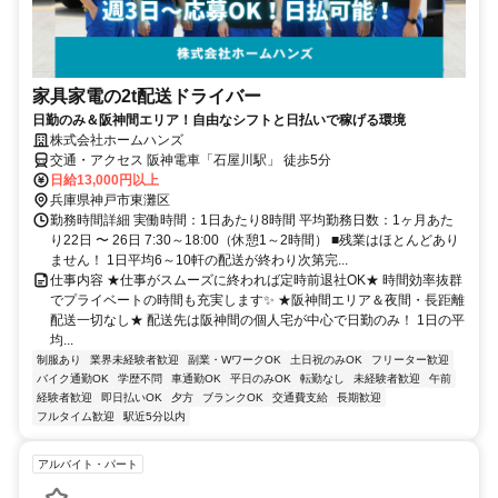
家具家電の2t配送ドライバー
日勤のみ＆阪神間エリア！自由なシフトと日払いで稼げる環境
株式会社ホームハンズ
交通・アクセス 阪神電車「石屋川駅」 徒歩5分
日給13,000円以上
兵庫県神戸市東灘区
勤務時間詳細 実働時間：1日あたり8時間 平均勤務日数：1ヶ月あた
り22日 〜 26日 7:30～18:00（休憩1～2時間） ■残業はほとんどあり
ません！ 1日平均6～10軒の配送が終わり次第完...
仕事内容 ★仕事がスムーズに終われば定時前退社OK★ 時間効率抜群
でプライベートの時間も充実します✨ ★阪神間エリア＆夜間・長距離
配送一切なし★ 配送先は阪神間の個人宅が中心で日勤のみ！ 1日の平
均...
制服あり
業界未経験者歓迎
副業・WワークOK
土日祝のみOK
フリーター歓迎
バイク通勤OK
学歴不問
車通勤OK
平日のみOK
転勤なし
未経験者歓迎
午前
経験者歓迎
即日払いOK
夕方
ブランクOK
交通費支給
長期歓迎
フルタイム歓迎
駅近5分以内
アルバイト・パート