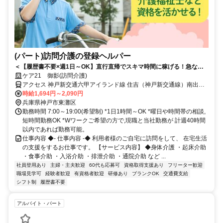
(パート)訪問介護の登録ヘルパー
＜【履歴書不要×週1日～OK】直行直帰でスキマ時間に稼げる！急なキ
ャンセルも手当有！定年無し！＞★履歴書の準備不要★未経験者OK！働
ケア21 御影(訪問介護)
きやすいシフト制！急なキャンセルが発生した場合でも手当で給与を補
アクセス 神戸新交通六甲アイランド線 住吉（神戸新交通線）南出口
償！
徒歩約2分、ＪＲ東海道本線 住吉（東海道本線）南出口徒歩約2分、
時給1,694円～2,090円
阪神本線/阪神なんば線 住吉（阪神線）エレベーター専用改札口徒歩
兵庫県神戸市東灘区
約12分 JR・六甲ライナー「住吉」駅から徒歩約1分
勤務時間 7:00～19:00(希望制) *1日1時間～OK *曜日や時間帯の相談,
短時間勤務OK *Wワークご希望の方で,現職と当社勤務が 計週40時間
以内であれば勤務可能。
仕事内容 ◆- 仕事内容 -◆ 利用者様のご自宅に訪問をして、 在宅生活
の支援をするお仕事です。 【サービス内容】 ◆身体介護 ・起床介助
・食事介助 ・入浴介助 ・排泄介助 ・通院介助 など ...
社員登用あり
主婦・主夫歓迎
60代も応募可
資格取得支援あり
フリーター歓迎
職場見学可
経験者歓迎
有資格者歓迎
研修あり
ブランクOK
交通費支給
シフト制
履歴書不要
アルバイト・パート