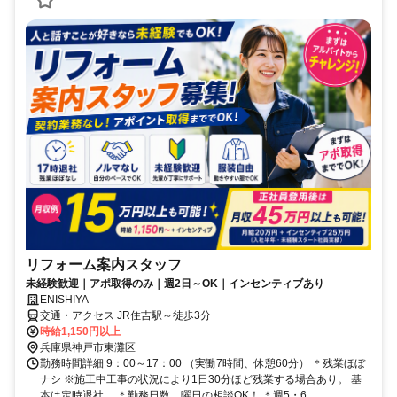
リフォーム案内スタッフ
未経験歓迎｜アポ取得のみ｜週2日～OK｜インセンティブあり
ENISHIYA
交通・アクセス JR住吉駅～徒歩3分
時給1,150円以上
兵庫県神戸市東灘区
勤務時間詳細 9：00～17：00 （実働7時間、休憩60分） ＊残業ほぼ
ナシ ※施工中工事の状況により1日30分ほど残業する場合あり。 基
本は定時退社。 ＊勤務日数、曜日の相談OK！ ＊週5・6...