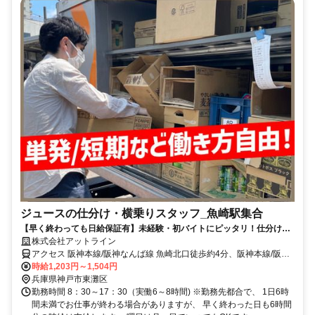
ジュースの仕分け・横乗りスタッフ_魚崎駅集合
【早く終わっても日給保証有】未経験・初バイトにピッタリ！仕分け作
業！単発/短期など働き方自由！
株式会社アットライン
アクセス 阪神本線/阪神なんば線 魚崎北口徒歩約4分、阪神本線/阪神
なんば線 魚崎北口徒歩約4分、阪神本線/阪神なんば線 住吉（阪神
時給1,203円～1,504円
線）徒歩約7分 魚崎駅スグ（集合場所） ※現地集合＆現地解散OK！
兵庫県神戸市東灘区
勤務時間 8：30～17：30（実働6～8時間) ※勤務先都合で、 1日6時
間未満でお仕事が終わる場合がありますが、 早く終わった日も6時間