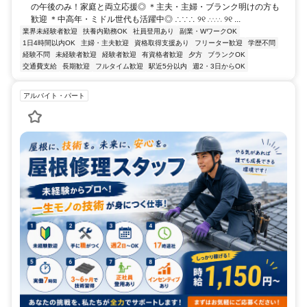
の午後のみ！家庭と両立応援◎ ＊主夫・主婦・ブランク明けの方も
歓迎 ＊中高年・ミドル世代も活躍中◎ ∴∵∴ ୨୧ ∴∵∴ ୨୧ ...
業界未経験者歓迎
扶養内勤務OK
社員登用あり
副業・WワークOK
1日4時間以内OK
主婦・主夫歓迎
資格取得支援あり
フリーター歓迎
学歴不問
経験不問
未経験者歓迎
経験者歓迎
有資格者歓迎
夕方
ブランクOK
交通費支給
長期歓迎
フルタイム歓迎
駅近5分以内
週2・3日からOK
アルバイト・パート