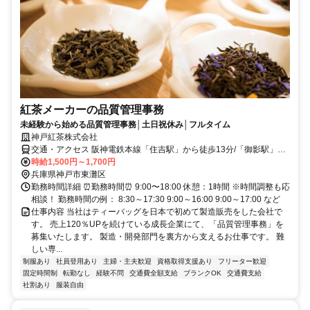
紅茶メーカーの品質管理事務
未経験から始める品質管理事務│土日祝休み│フルタイム
神戸紅茶株式会社
交通・アクセス 阪神電鉄本線「住吉駅」から徒歩13分/「御影駅」か
ら徒歩15分
時給1,500円～1,700円
兵庫県神戸市東灘区
勤務時間詳細 ⏰勤務時間⏰ 9:00〜18:00 休憩：1時間 ※時間調整も応
相談！ 勤務時間の例： 8:30～17:30 9:00～16:00 9:00～17:00 など
仕事内容 当社はティーバッグを日本で初めて製造販売をした会社で
す。 売上120％UPを続けている成長企業にて、「品質管理事務」を
募集いたします。 製造・開発部門を裏方から支えるお仕事です。 難
しい専...
制服あり
社員登用あり
主婦・主夫歓迎
資格取得支援あり
フリーター歓迎
固定時間制
転勤なし
経験不問
交通費全額支給
ブランクOK
交通費支給
社割あり
服装自由