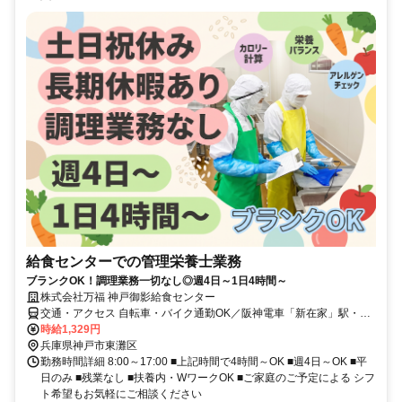
給食センターでの管理栄養士業務
ブランクOK！調理業務一切なし◎週4日～1日4時間～
株式会社万福 神戸御影給食センター
交通・アクセス 自転車・バイク通勤OK／阪神電車「新在家」駅・
「石屋川」駅から徒歩10分
時給1,329円
兵庫県神戸市東灘区
勤務時間詳細 8:00～17:00 ■上記時間で4時間～OK ■週4日～OK ■平
日のみ ■残業なし ■扶養内・WワークOK ■ご家庭のご予定による シフ
ト希望もお気軽にご相談ください