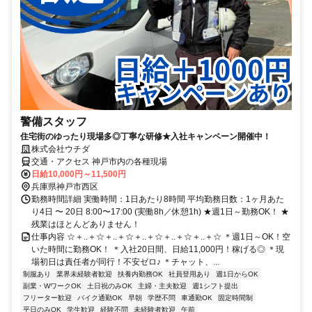
警備スタッフ
住宅街のゆったり現場多◎丁寧な研修★入社キャンペーン開催中！
株式会社ウチダ
交通・アクセス 神戸市内の各種現場
日給10,000円～11,500円
兵庫県神戸市西区
勤務時間詳細 実働時間：1日あたり8時間 平均勤務日数：1ヶ月あた
り4日 〜 20日 8:00〜17:00 (実働8h／休憩1h) ★週1日～勤務OK！ ★
残業はほとんどありません！
仕事内容 ☆＋..＋☆＋..＋☆＋..＋☆＋..＋☆＋..＋☆ ＊週1日～OK！空
いた時間に勤務OK！ ＊入社20日間、日給11,000円！稼げる◎ ＊現
場初日は責任者が同行！不安ゼロ♪ ＊チャット、...
制服あり
業界未経験者歓迎
扶養内勤務OK
社員登用あり
週1日からOK
副業・WワークOK
土日祝のみOK
主婦・主夫歓迎
週1シフト提出
フリーター歓迎
バイク通勤OK
早朝
学歴不問
車通勤OK
固定時間制
平日のみOK
学生歓迎
経験不問
未経験者歓迎
午前