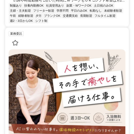
のみや時短勤務可 □空いた時間にＷワークもＯＫ □シフト希望は月2...
制服あり
扶養内勤務OK
社員登用あり
副業・WワークOK
土日祝のみOK
主婦・主夫歓迎
フリーター歓迎
学歴不問
平日のみOK
転勤なし
未経験者歓迎
午前
経験者歓迎
夕方
ブランクOK
交通費支給
長期歓迎
フルタイム歓迎
週2・3日からOK
シフト制
業務委託