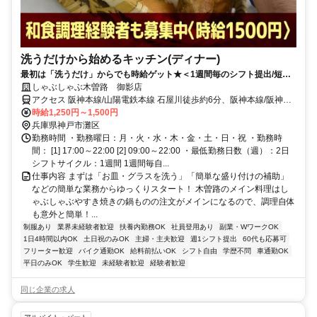
洗うだけから始めるキッチン(ディナー)
最初は「洗うだけ」からでも時給ゲット★＜1週間毎のシフト提出/短時
間3h～/週2日～＞
しゃぶしゃぶ木曽路 御影店
アクセス 阪神本線/山陽電鉄本線 石屋川徒歩約6分、阪神本線/阪神な
んば線 新在家徒歩約13分、ＪＲ東海道本線 六甲道南出口徒歩約13分
時給1,250円～1,500円
石屋川駅徒歩5分
兵庫県神戸市灘区
勤務時間 ・勤務曜日：月・火・水・木・金・土・日・祝 ・勤務時
間： [1] 17:00～22:00 [2] 09:00～22:00 ・最低勤務日数（週）：2日
シフトサイクル：1週間 1週間毎自...
仕事内容 まずは「お皿・グラスを洗う」「簡単な盛り付けの補助」
などの簡単な業務からゆっくりスタート！ 木曽路のメイン料理はし
ゃぶしゃぶやすき焼きの鍋ものの注文がメインになるので、調理自体
も意外と簡単！...
制服あり
業界未経験者歓迎
扶養内勤務OK
社員登用あり
副業・WワークOK
1日4時間以内OK
土日祝のみOK
主婦・主夫歓迎
週1シフト提出
60代も応募可
フリーター歓迎
バイク通勤OK
給料前払いOK
シフト自由
学歴不問
車通勤OK
平日のみOK
学生歓迎
未経験者歓迎
経験者歓迎
同じ企業の求人