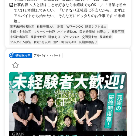
仕事内容 ＼人と話すことが好きなら未経験でもOK！／ 「営業は初め
てだけど挑戦してみたい」 「いきなり正社員は不安だから、 まずは
アルバイトから始めたい」 そんな方にピッタリのお仕事です ✅ 未経
験...
業界未経験者歓迎
社員登用あり
副業・WワークOK
隔週シフト提出
主婦・主夫歓迎
フリーター歓迎
バイク通勤OK
固定時間制
転勤なし
経験不問
未経験者歓迎
経験者歓迎
研修あり
ブランクOK
交通費支給
長期歓迎
フルタイム歓迎
駅近5分以内
週2・3日からOK
長期休暇あり
アルバイト・パート