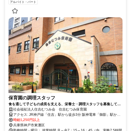
アルバイト・パート
保育園の調理スタッフ
食を通して子どもの成長を支える、栄養士・調理スタッフを募集してい
ます！
社会福祉法人住吉むつみ会 住吉むつみ保育園
アクセス: JR神戸線「住吉」駅から徒歩3分 阪神電車「御影」駅から
徒歩9分
時給1,250円以上
兵庫県神戸市東灘区
勤務時間・曜日： 就業時間 月～金7：15～16：45（内、実働7.5時間