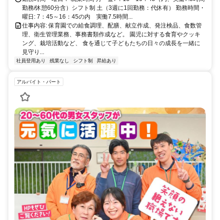
勤務/休憩60分含）シフト制 土（3週に1回勤務：代休有） 勤務時間・
曜日: 7：45～16：45の内 実働7.5時間...
仕事内容: 保育園での給食調理、配膳、献立作成、発注検品、食数管
理、衛生管理業務、事務書類作成など。 園児に対する食育やクッキ
ング、栽培活動など、 食を通じて子どもたちの日々の成長を一緒に
見守り...
社員登用あり
残業なし
シフト制
昇給あり
アルバイト・パート