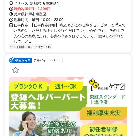
アクセス: 魚崎駅 ★車通勤可
時給2,190円～3,990円
兵庫県神戸市東灘区
勤務時間・曜日: 10:00～23:00
仕事内容: 【仕事内容詳細】 私たちがこの仕事をセラピストと呼んで
いるのは、ただもみほぐしを行うだけではないからです。 その手で
人の心の奥底にふれ、心身の辛さをほぐしていく。 癒やしのプロと
して、ど...
シフト自由
週2・3日からOK
アルバイト・パート