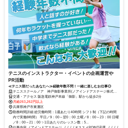
テニスのインストラクター・イベントの企画運営や
PR活動
≪テニス部だったあなたへ≫経験年数不問！一緒に楽しむお仕事◎
テニススクールノア 神戸御影事業所(ノアインドアステージ株式会
社)
交通・アクセス 阪急電鉄神戸本線「御影」駅から徒歩2分
月給263,262円以上
兵庫県神戸市東灘区
勤務時間詳細 総労働時間：1週あたり40時間 シフト制（下記の時間
内で実働8時間） 平日／9：00～翌0：00 土曜／8：00～23：00 日曜
／8：00～21：00 ✨1日あたりのレッスン数：5...
仕事内容 ノアインドアステージ _/_/_/_/ オススメPOINT④選 _/_/_/_/