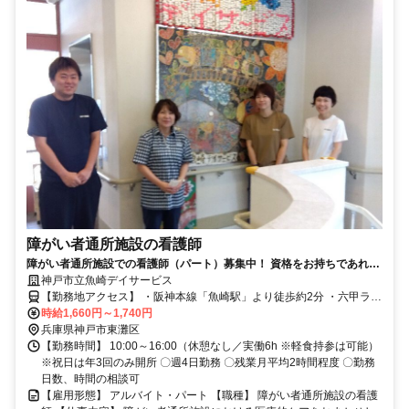
障がい者通所施設の看護師
障がい者通所施設での看護師（パート）募集中！ 資格をお持ちであれば
経験が浅い方も、ブランクがある方も歓迎＊
神戸市立魚崎デイサービス
【勤務地アクセス】 ・阪神本線「魚崎駅」より徒歩約2分 ・六甲ライ
ナー「魚崎駅」より徒歩約5分 ・JR神戸線「住吉駅」より徒歩約15
時給1,660円～1,740円
分 ・阪神本線「青木駅」から徒歩約16分 ・JR神戸線「摂津本山駅」
兵庫県神戸市東灘区
【勤務時間】 10:00～16:00（休憩なし／実働6h ※軽食持参は可能）
から徒歩23分 ※車通勤不可
※祝日は年3回のみ開所 〇週4日勤務 〇残業月平均2時間程度 〇勤務
日数、時間の相談可
【雇用形態】 アルバイト・パート 【職種】 障がい者通所施設の看護