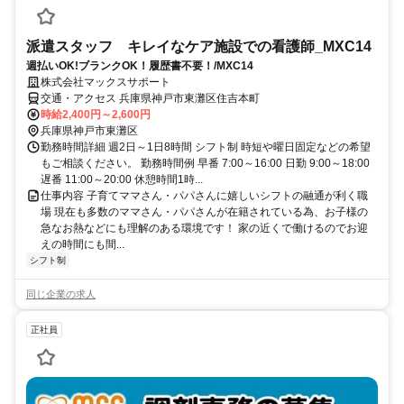
派遣スタッフ キレイなケア施設での看護師_MXC14
週払いOK!ブランクOK！履歴書不要！/MXC14
株式会社マックスサポート
交通・アクセス 兵庫県神戸市東灘区住吉本町
時給2,400円～2,600円
兵庫県神戸市東灘区
勤務時間詳細 週2日～1日8時間 シフト制 時短や曜日固定などの希望
もご相談ください。 勤務時間例 早番 7:00～16:00 日勤 9:00～18:00
遅番 11:00～20:00 休憩時間1時...
仕事内容 子育てママさん・パパさんに嬉しいシフトの融通が利く職
場 現在も多数のママさん・パパさんが在籍されている為、お子様の
急なお熱などにも理解のある環境です！ 家の近くで働けるのでお迎
えの時間にも間...
シフト制
同じ企業の求人
正社員