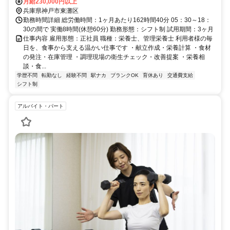
月給230,000円以上
兵庫県神戸市東灘区
勤務時間詳細 総労働時間：1ヶ月あたり162時間40分 05：30～18：
30の間で 実働8時間(休憩60分) 勤務形態：シフト制 試用期間：3ヶ月
仕事内容 雇用形態：正社員 職種：栄養士、管理栄養士 利用者様の毎
日を、食事から支える温かい仕事です ・献立作成・栄養計算 ・食材
の発注・在庫管理 ・調理現場の衛生チェック・改善提案 ・栄養相
談・食...
学歴不問
転勤なし
経験不問
駅ナカ
ブランクOK
育休あり
交通費支給
シフト制
アルバイト・パート