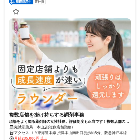
正社員
複数店舗を掛け持ちする調剤事務
現場をよく知る薬剤師の女性社長。評価制度も正当です！複数店舗のか
けもち勤務だから3～4倍速で成長！
完誠堂薬局 本山店(複数店舗勤務)
アクセス ＪＲ東海道本線 摂津本山南出口徒歩約8分、阪急神戸本線
岡本（兵庫県）南改札口徒歩約13分、阪神本線/阪神なんば線 青木徒
月給235,000円以上