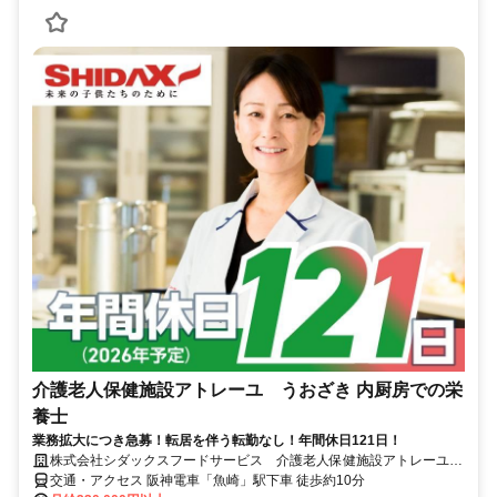
介護老人保健施設アトレーユ うおざき 内厨房での栄
養士
業務拡大につき急募！転居を伴う転勤なし！年間休日121日！
株式会社シダックスフードサービス 介護老人保健施設アトレーユ
うおざき 内厨房
交通・アクセス 阪神電車「魚崎」駅下車 徒歩約10分