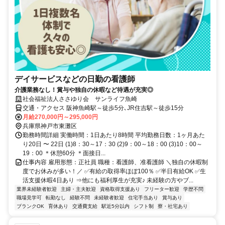
デイサービスなどの日勤の看護師
介護業務なし！賞与や独自の休暇など待遇が充実◎
社会福祉法人ささゆり会 サンライフ魚崎
交通・アクセス 阪神魚崎駅～徒歩5分､JR住吉駅～徒歩15分
月給270,000円～295,000円
兵庫県神戸市東灘区
勤務時間詳細 実働時間：1日あたり8時間 平均勤務日数：1ヶ月あた
り20日 〜 22日 (1)8：30～17：30 (2)9：00～18：00 (3)10：00～
19：00 ＊休憩60分 ＊面接日...
仕事内容 雇用形態：正社員 職種：看護師、准看護師 ＼独自の休暇制
度でお休みが多い！／ ✅有給の取得率ほぼ100％ ✅半日有給OK ✅生
活支援休暇4日あり ⇒他にも福利厚生が充実♪ 未経験の方やブ...
業界未経験者歓迎
主婦・主夫歓迎
資格取得支援あり
フリーター歓迎
学歴不問
職場見学可
転勤なし
経験不問
未経験者歓迎
住宅手当あり
賞与あり
ブランクOK
育休あり
交通費支給
駅近5分以内
シフト制
寮・社宅あり