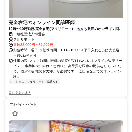
完全在宅のオンライン問診医師
10時〜19時勤務/完全在宅(フルリモート)・地方も歓迎のオンライン問診
業務
一般社団法人博愛会
フルリモート
日給32,000円～80,000円
勤務時間・曜日: ✅勤務時間 10:00～19:00 ※平日入れる方は大歓迎
※週0勤務も可
仕事内容: スキマ時間に医師の診察が受けられる オンライン診療サー
ビス。 事業拡大に向けて患者様に 高品質な医療の提供をしていくた
め、 医師の皆様のお力添えが必要です！ ご自宅などでのオンライン
診...
シフト自由
フルリモート
残業なし
同じ企業の求人
アルバイト・パート