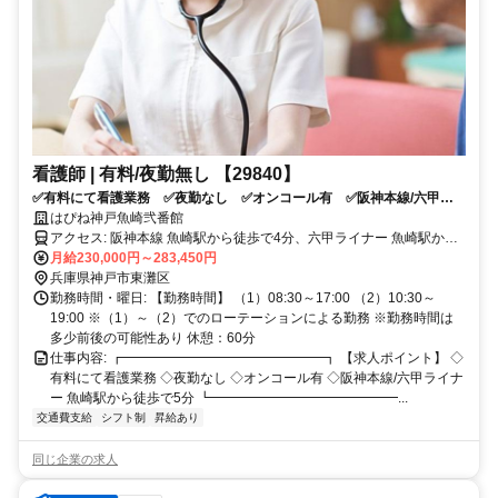
看護師 | 有料/夜勤無し 【29840】
✅有料にて看護業務 ✅夜勤なし ✅オンコール有 ✅阪神本線/六甲ラ
はぴね神戸魚崎弐番館
イナー 魚崎駅から徒歩で5分
アクセス: 阪神本線 魚崎駅から徒歩で4分、六甲ライナー 魚崎駅から
徒歩で5分、六甲ライナー 南魚崎駅から徒歩で11分
月給230,000円～283,450円
兵庫県神戸市東灘区
勤務時間・曜日: 【勤務時間】 （1）08:30～17:00 （2）10:30～
19:00 ※（1）～（2）でのローテーションによる勤務 ※勤務時間は
多少前後の可能性あり 休憩：60分
仕事内容: ┏━━━━━━━━━━━━━━━┓ 【求人ポイント】 ◇
有料にて看護業務 ◇夜勤なし ◇オンコール有 ◇阪神本線/六甲ライナ
ー 魚崎駅から徒歩で5分 ┗━━━━━━━━━━━━━━...
交通費支給
シフト制
昇給あり
同じ企業の求人