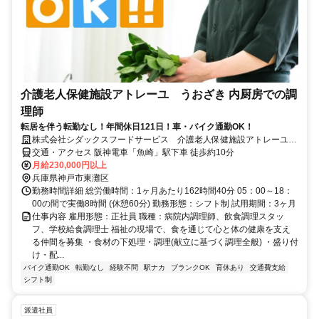
介護老人保健施設アトレーユ うおざき 内厨房での調
理師
転居を伴う転勤なし！年間休日121日！車・バイク通勤OK！
株式会社シダックスフードサービス 介護老人保健施設アトレーユ
うおざき 内厨房
交通・アクセス 阪神電車「魚崎」駅下車 徒歩約10分
月給230,000円以上
兵庫県神戸市東灘区
勤務時間詳細 総労働時間：1ヶ月あたり162時間40分 05：00～18：
00の間で実働8時間 (休憩60分) 勤務形態：シフト制 試用期間：3ヶ月
仕事内容 雇用形態：正社員 職種：病院内調理師、飲食調理スタッ
フ、学校給食調理士 福祉の現場で、食を通じて心と体の健康を支え
る仲間を募集 ・食材の下処理・調理(献立に基づく調理全般) ・盛り付
け・配...
バイク通勤OK
転勤なし
経験不問
駅ナカ
ブランクOK
育休あり
交通費支給
シフト制
派遣社員