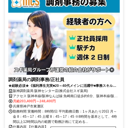
調剤薬局の調剤事務/正社員
★経験必須★《福利厚生充実■20～40代メインに活躍中■事務スキル
UP！！》大手薬局の事務スタッフ♪
阪神調剤薬局 阪神センター店(株式会社スギ薬局)
アクセス 阪神本線/阪神なんば線 魚崎南口徒歩約6分、阪神本線/阪神
なんば線 魚崎南口徒歩約6分、神戸新交通六甲アイランド線 南魚崎徒
月給203,400円～248,400円
歩約6分
兵庫県神戸市東灘区
勤務時間 実働時間：8時間/日 平均勤務日数：1ヶ月あたり20日 月～
金 8：45～17：45 土曜 8：45～17：45 ※8時間を基本として、4時
間以上12時間以内の範囲で勤務計画にて定める...
仕事内容 【仕事内容】 ┏━━━━━━━━━━━━━━━━━━┓