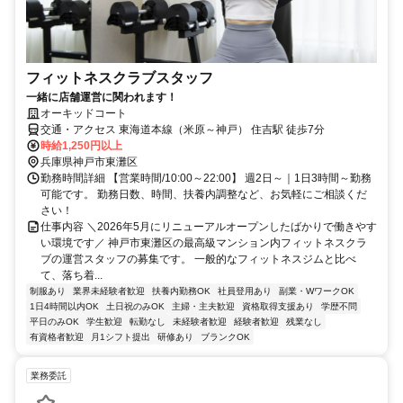
フィットネスクラブスタッフ
一緒に店舗運営に関われます！
オーキッドコート
交通・アクセス 東海道本線（米原～神戸） 住吉駅 徒歩7分
時給1,250円以上
兵庫県神戸市東灘区
勤務時間詳細 【営業時間/10:00～22:00】 週2日～｜1日3時間～勤務
可能です。 勤務日数、時間、扶養内調整など、お気軽にご相談くだ
さい！
仕事内容 ＼2026年5月にリニューアルオープンしたばかりで働きやす
い環境です／ 神戸市東灘区の最高級マンション内フィットネスクラ
ブの運営スタッフの募集です。 一般的なフィットネスジムと比べ
て、落ち着...
制服あり
業界未経験者歓迎
扶養内勤務OK
社員登用あり
副業・WワークOK
1日4時間以内OK
土日祝のみOK
主婦・主夫歓迎
資格取得支援あり
学歴不問
平日のみOK
学生歓迎
転勤なし
未経験者歓迎
経験者歓迎
残業なし
有資格者歓迎
月1シフト提出
研修あり
ブランクOK
業務委託