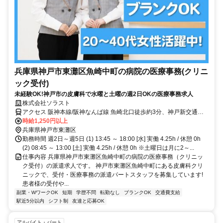
兵庫県神戸市東灘区魚崎中町の病院の医療事務(クリニ
ック受付)
未経験OK!神戸市の皮膚科で水曜と土曜の週2日OKの医療事務求人
株式会社ソラスト
アクセス 阪神本線/阪神なんば線 魚崎北口徒歩約3分、神戸新交通六
甲アイランド線 魚崎西出口徒歩約4分、阪神本線/阪神なんば線 住吉
時給1,250円以上
（阪神線）徒歩約12分 「魚崎駅」徒歩1分,敷地内全て禁煙
兵庫県神戸市東灘区
勤務時間 週2日～週5日 (1) 13:45 ～ 18:00 [水] 実働 4.25h / 休憩 0h
(2) 08:45 ～ 13:00 [土] 実働 4.25h / 休憩 0h ※土曜日は月に2～...
仕事内容 兵庫県神戸市東灘区魚崎中町の病院の医療事務（クリニッ
ク受付）の派遣求人です。 神戸市東灘区魚崎中町にある皮膚科クリ
ニックで、受付・医療事務の派遣パートスタッフを募集しています!
患者様の受付や...
副業・WワークOK
短期
学歴不問
転勤なし
ブランクOK
交通費支給
駅近5分以内
シフト制
友達と応募OK
アルバイト・パート