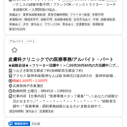
✅テニスの経験年数不問！ブランクOK ✅インストラクター・コーチ
未経験OK ✅人間関係の悩み...
制服あり
業界未経験者歓迎
変形労働時間制
フリーター歓迎
学歴不問
車通勤OK
職場見学可
経験不問
未経験者歓迎
住宅手当あり
午前
経験者歓迎
研修あり
夕方
賞与あり
ブランクOK
育休あり
交通費支給
長期歓迎
駅近5分以内
アルバイト・パート
皮膚科クリニックでの医療事務/アルバイト・パート
★経験必須★＜フリーター活躍中！＞〇20代30代40代の方活躍中〇ブラ
ンクOK★人気の事務職求人★
うおざき駅前五郷皮フ科(魚崎駅前五郷皮フ科)
アクセス 阪神本線/阪神なんば線 魚崎北口徒歩約1分、阪神本線/阪神
なんば線 魚崎北口徒歩約1分、阪神本線/阪神なんば線 住吉（阪神
時給1,400円～1,500円
線）徒歩約10分
兵庫県神戸市東灘区
勤務時間 土曜日：8時45分～13時00分
仕事内容 【仕事内容】 *医療事務スタッフ募集* *＼☆あなたの経験が
活かせます☆／* ～＊～～＊～～＊～～＊～～＊～～＊～ *経験者活
躍中！* 医療事務・調剤事務経験がある方が 多数在籍中で...
固定時間制
賞与あり
交通費支給
正社員