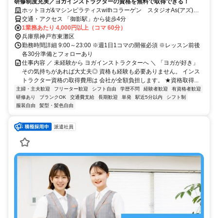
研修制度充実／ヨガインストラクターの資格を無料で取得できる！
ホットヨガ&マシンピラティスwithコラーゲン スタジオAs(アズ)御
影店
交通・アクセス 「御影駅」から徒歩4分
1業務あたり 4,000円以上（コマ 60分）
兵庫県神戸市東灘区
勤務時間詳細 9:00～23:00 ※週1日1コマの開催必須 ※レッスン前後
各30分準備とフォローあり
仕事内容 ／ 未経験から ヨガインストラクターへ ＼ 「ヨガが好き」
その気持ちがあれば大丈夫◎ 資格も経験も必要ありません。 インス
トラクター資格の取得費用は 会社が全額負担します。 ★資格取得...
主婦・主夫歓迎
フリーター歓迎
シフト自由
学歴不問
経験者歓迎
有資格者歓迎
研修あり
ブランクOK
交通費支給
長期歓迎
単発
駅近5分以内
シフト制
服装自由
髪型・髪色自由
派遣社員