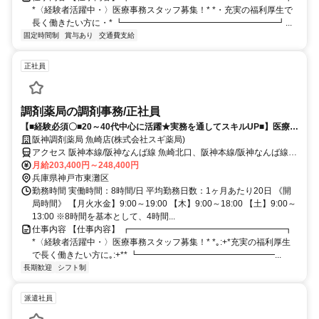
*〈経験者活躍中・〉医療事務スタッフ募集！* *・充実の福利厚生で
長く働きたい方に・* ┗━━━━━━━━━━━━━━━━━━┛...
固定時間制
賞与あり
交通費支給
正社員
調剤薬局の調剤事務/正社員
【■経験必須〇■20～40代中心に活躍★実務を通してスキルUP■】医療事
務にチャレンジしたい方必見！
阪神調剤薬局 魚崎店(株式会社スギ薬局)
アクセス 阪神本線/阪神なんば線 魚崎北口、阪神本線/阪神なんば線
魚崎北口、阪神本線/阪神なんば線 住吉（阪神線）
月給203,400円～248,400円
兵庫県神戸市東灘区
勤務時間 実働時間：8時間/日 平均勤務日数：1ヶ月あたり20日 《開
局時間》 【月火水金】9:00～19:00 【木】9:00～18:00 【土】9:00～
13:00 ※8時間を基本として、4時間...
仕事内容 【仕事内容】 ┏━━━━━━━━━━━━━━━━━━┓
*〈経験者活躍中・〉医療事務スタッフ募集！* *｡:+*充実の福利厚生
で長く働きたい方に｡:+** ┗━━━━━━━━━━━━━━━━...
長期歓迎
シフト制
派遣社員