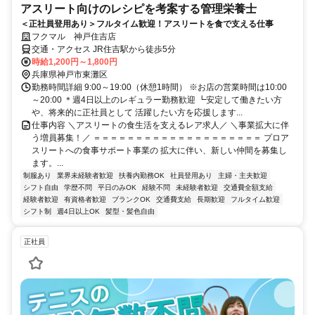
アスリート向けのレシピを考案する管理栄養士
＜正社員登用あり＞フルタイム歓迎！アスリートを食で支える仕事
フクマル 神戸住吉店
交通・アクセス JR住吉駅から徒歩5分
時給1,200円～1,800円
兵庫県神戸市東灘区
勤務時間詳細 9:00～19:00（休憩1時間） ※お店の営業時間は10:00
～20:00 ＊週4日以上のレギュラー勤務歓迎 ┗安定して働きたい方
や、将来的に正社員として 活躍したい方を応援します...
仕事内容 ＼アスリートの食生活を支えるレア求人／ ＼事業拡大に伴
う増員募集！／ ＝＝＝＝＝＝＝＝＝＝＝＝＝＝＝＝＝＝＝＝ プロア
スリートへの食事サポート事業の 拡大に伴い、新しい仲間を募集し
ます。...
制服あり
業界未経験者歓迎
扶養内勤務OK
社員登用あり
主婦・主夫歓迎
シフト自由
学歴不問
平日のみOK
経験不問
未経験者歓迎
交通費全額支給
経験者歓迎
有資格者歓迎
ブランクOK
交通費支給
長期歓迎
フルタイム歓迎
シフト制
週4日以上OK
髪型・髪色自由
正社員