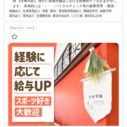
師 【仕事内容】 障がい者通所施設における医療的ケアをおまかせし
ます。 具体的には・・・ ・バイタルチェック等の健康管理 ・吸痰...
制服あり
社員登用あり
長期
産休・育休取得実績あり
職場見学可
経験不問
賞与あり
育休あり
交通費支給
駅近5分以内
シフト制
週4日以上OK
アルバイト・パート