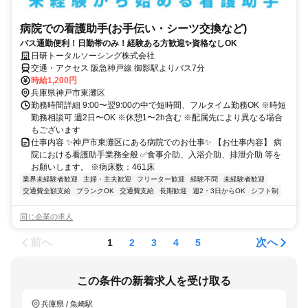
病院での看護助手(お手伝い・シーツ交換など)
バス通勤便利！日勤帯のみ！経験ある方歓迎✨資格なしOK
日研トータルソーシング株式会社
交通・アクセス 阪急神戸線 御影駅よりバス7分
時給1,200円
兵庫県神戸市東灘区
勤務時間詳細 9:00〜翌9:00の中で短時間、フルタイム勤務OK ※時短
勤務相談可 週2日〜OK ※休憩1〜2h含む ※配属先により異なる場合
もございます
仕事内容 ✨神戸市東灘区にある病院でのお仕事✨ 【お仕事内容】 病
院における看護助手業務全般 ✅食事介助、入浴介助、排泄介助 等を
お願いします。 ※病床数：461床
業界未経験者歓迎
主婦・主夫歓迎
フリーター歓迎
経験不問
未経験者歓迎
交通費全額支給
ブランクOK
交通費支給
長期歓迎
週2・3日からOK
シフト制
同じ企業の求人
前へ
次へ
1
2
3
4
5
この条件の新着求人を受け取る
兵庫県 / 魚崎駅