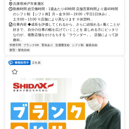
歩約14分 JR「摂津本山駅」より徒歩10分
兵庫県神戸市東灘区
勤務時間 総労働時間：1週あたり40時間 店舗営業時間より週40時間
のシフト制 【シフト例】月～金:9:00～19:00（平日1日休み）、
土:9:00～13:00 ※店舗により異なります ※休憩時...
仕事内容 ◆成長を評価してくれるから、さらに頑張れる♪ 働くことが
好きで、 自分の仕事の幅を広げていくことを 楽しめる方にピッタリ
なのが、 複数店舗をかけもちする「ラウンダー」。 店舗によって診
療科...
学歴不問
ブランクOK
育休あり
交通費支給
シフト制
服装自由
髪型・髪色自由
正社員