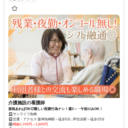
介護施設の看護師
資格あればOK◎難しい医療行為ナシ！週3～・午前のみOK！
サンライフ魚崎
交通・アクセス 阪神魚崎駅～徒歩5分､JR住吉駅～徒歩15分
時給1,700円～1,800円