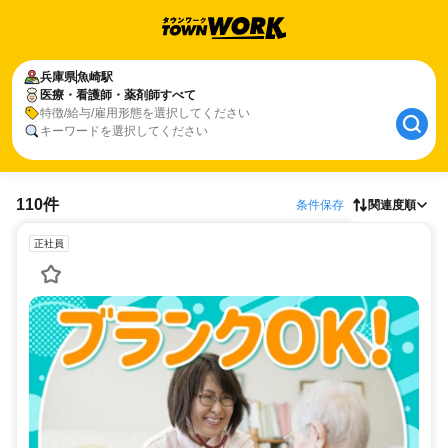
兵庫県
魚崎駅
医療・看護師・薬剤師すべて
特徴/給与/雇用形態を選択してください
キーワードを選択してください
110件
条件保存
関連度順
正社員