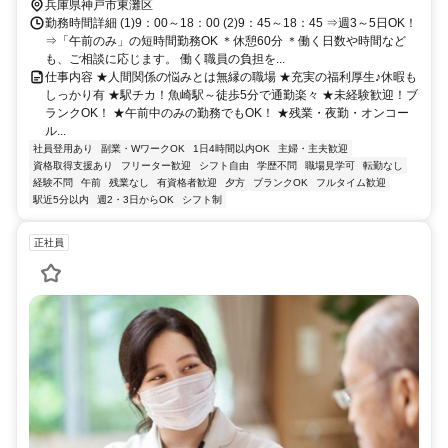
兵庫県神戸市東灘区
勤務時間詳細 (1)9：00～18：00 (2)9：45～18：45 ⇒週3～5日OK！
⇒「午前のみ」の短時間勤務OK ＊休憩60分 ＊働く日数や時間など
も、ご相談に応じます。 働く職員の負担を...
仕事内容 ★人間関係の悩みとは無縁の職場 ★充実の福利厚生♪休暇も
しっかり有 ★駅チカ！魚崎駅～徒歩5分で通勤楽々 ★未経験歓迎！ブ
ランクOK！ ★午前中のみの勤務でもOK！ ★残業・夜勤・オンコー
ル...
社員登用あり
副業・WワークOK
1日4時間以内OK
主婦・主夫歓迎
資格取得支援あり
フリーター歓迎
シフト自由
学歴不問
職場見学可
転勤なし
経験不問
午前
残業なし
有資格者歓迎
夕方
ブランクOK
フルタイム歓迎
駅近5分以内
週2・3日からOK
シフト制
正社員