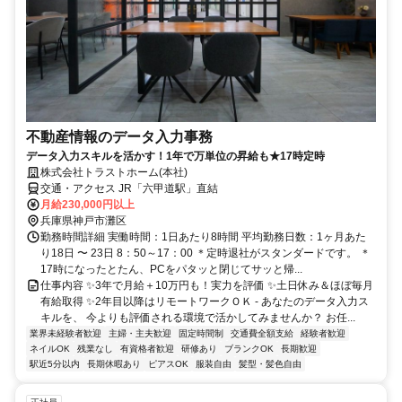
不動産情報のデータ入力事務
データ入力スキルを活かす！1年で万単位の昇給も★17時定時
株式会社トラストホーム(本社)
交通・アクセス JR「六甲道駅」直結
月給230,000円以上
兵庫県神戸市灘区
勤務時間詳細 実働時間：1日あたり8時間 平均勤務日数：1ヶ月あた
り18日 〜 23日 8：50～17：00 ＊定時退社がスタンダードです。 ＊
17時になったとたん、PCをパタッと閉じてサッと帰...
仕事内容 ✨3年で月給＋10万円も！実力を評価 ✨土日休み＆ほぼ毎月
有給取得 ✨2年目以降はリモートワークＯＫ - あなたのデータ入力ス
キルを、 今よりも評価される環境で活かしてみませんか？ お任...
業界未経験者歓迎
主婦・主夫歓迎
固定時間制
交通費全額支給
経験者歓迎
ネイルOK
残業なし
有資格者歓迎
研修あり
ブランクOK
長期歓迎
駅近5分以内
長期休暇あり
ピアスOK
服装自由
髪型・髪色自由