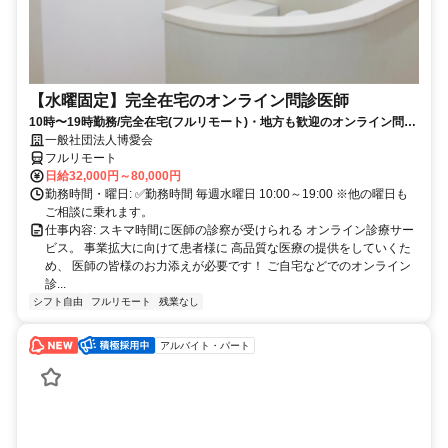
【水曜固定】完全在宅のオンライン問診医師
10時〜19時勤務/完全在宅(フルリモート)・地方も歓迎のオンライン問診
業務
一般社団法人博愛会
フルリモート
日給32,000円～80,000円
勤務時間・曜日: ✅勤務時間 毎週水曜日 10:00～19:00 ※他の曜日も
ご相談に乗れます。
仕事内容: スキマ時間に医師の診察が受けられる オンライン診療サー
ビス。 事業拡大に向けて患者様に 高品質な医療の提供をしていくた
め、 医師の皆様のお力添えが必要です！ ご自宅などでのオンライン
診...
シフト自由
フルリモート
残業なし
アルバイト・パート