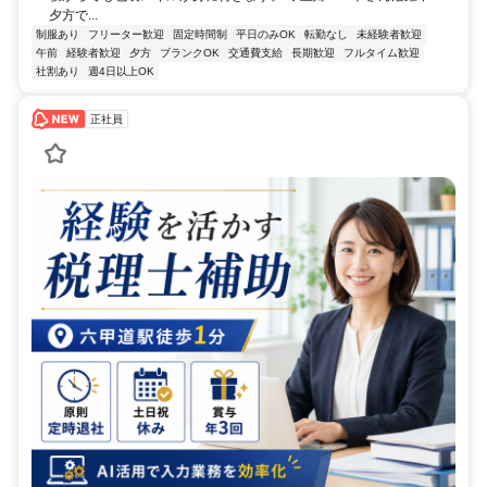
夕方で...
制服あり
フリーター歓迎
固定時間制
平日のみOK
転勤なし
未経験者歓迎
午前
経験者歓迎
夕方
ブランクOK
交通費支給
長期歓迎
フルタイム歓迎
社割あり
週4日以上OK
正社員