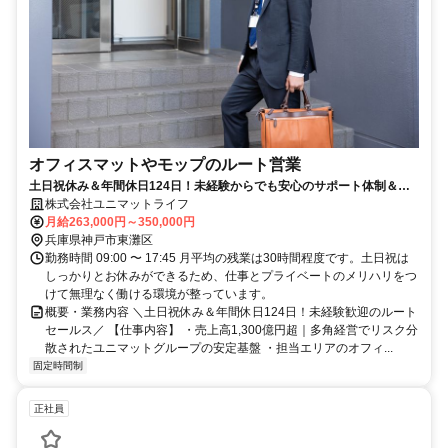
オフィスマットやモップのルート営業
土日祝休み＆年間休日124日！未経験からでも安心のサポート体制＆研
修制度あり！大手企業の安定基盤のもとで働くルート営業！
株式会社ユニマットライフ
月給263,000円～350,000円
兵庫県神戸市東灘区
勤務時間 09:00 〜 17:45 月平均の残業は30時間程度です。土日祝は
しっかりとお休みができるため、仕事とプライベートのメリハリをつ
けて無理なく働ける環境が整っています。
概要・業務内容 ＼土日祝休み＆年間休日124日！未経験歓迎のルート
セールス／ 【仕事内容】 ・売上高1,300億円超｜多角経営でリスク分
散されたユニマットグループの安定基盤 ・担当エリアのオフィ...
固定時間制
正社員