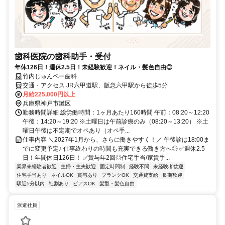
歯科医院の歯科助手・受付
年休126日！週休2.5日！未経験歓迎！ネイル・髪色自由◎
竹内じゅんペー歯科
交通・アクセス JR六甲道駅、阪急六甲駅から徒歩5分
月給225,000円以上
兵庫県神戸市灘区
勤務時間詳細 総労働時間：1ヶ月あたり160時間 午前：08:20～12:20
午後：14:20～19:20 ※土曜日は午前診療のみ（08:20～13:20） ※土
曜日午後は不定期でオペあり（オペ手...
仕事内容 ＼2027年1月から、さらに働きやすく！／ 午後診は18:00ま
でに変更予定♪ 仕事終わりの時間も充実できる働き方へ◎ ✅週休2.5
日！年間休日126日！ ✅賞与年2回◎住宅手当/家賃手...
業界未経験者歓迎
主婦・主夫歓迎
固定時間制
経験不問
未経験者歓迎
住宅手当あり
ネイルOK
賞与あり
ブランクOK
交通費支給
長期歓迎
駅近5分以内
社割あり
ピアスOK
髪型・髪色自由
派遣社員