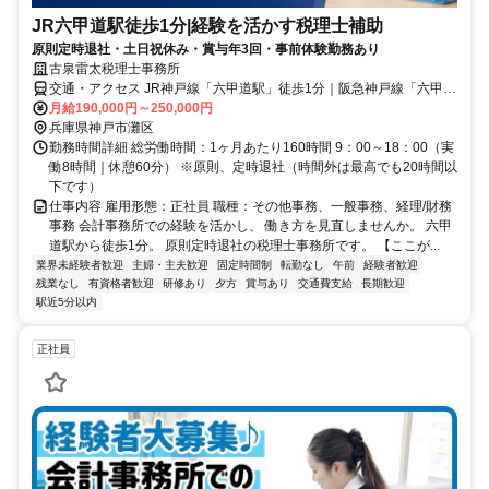
JR六甲道駅徒歩1分|経験を活かす税理士補助
原則定時退社・土日祝休み・賞与年3回・事前体験勤務あり
古泉雷太税理士事務所
交通・アクセス JR神戸線「六甲道駅」徒歩1分｜阪急神戸線「六甲
駅」徒歩8分｜阪神神戸線「新在家駅」徒歩9分
月給190,000円～250,000円
兵庫県神戸市灘区
勤務時間詳細 総労働時間：1ヶ月あたり160時間 9：00～18：00（実
働8時間｜休憩60分） ※原則、定時退社（時間外は最高でも20時間以
下です）
仕事内容 雇用形態：正社員 職種：その他事務、一般事務、経理/財務
事務 会計事務所での経験を活かし、 働き方を見直しませんか。 六甲
道駅から徒歩1分。 原則定時退社の税理士事務所です。 【ここが...
業界未経験者歓迎
主婦・主夫歓迎
固定時間制
転勤なし
午前
経験者歓迎
残業なし
有資格者歓迎
研修あり
夕方
賞与あり
交通費支給
長期歓迎
駅近5分以内
正社員