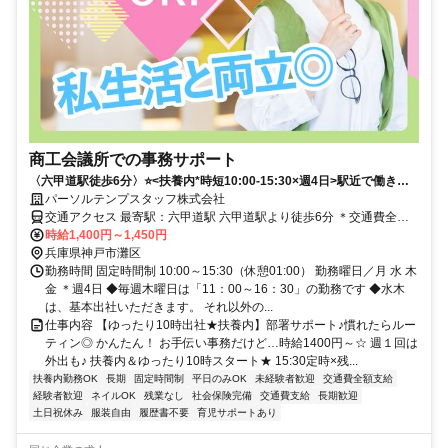
商工会議所での事務サポート
〈六甲道駅徒歩6分〉⭐️<扶養内*時短10:00-15:30×週4日>駅近で働きや
すい*事務サポート
パーソルテンプスタッフ株式会社
交通アクセス 最寄駅：六甲道駅 六甲道駅より徒歩6分 ＊交通費全額
支給
時給1,400円～1,450円
兵庫県神戸市灘区
勤務時間 固定時間制 10:00～15:30（休憩01:00） 勤務曜日／月 水 木
金 ＊週4日 ◆毎週木曜日は「11：00～16：30」の勤務です ◆水木
は、基本出社いただきます。 それ以外の...
仕事内容 【ゆったり10時出社★扶養内】部署サポート♪慣れたらルー
ティン◎ かんたん！ お手伝い事務だけど…時給1400円～☆ 週１回は
外出も♪ 扶養内＆ゆったり10時スタート★ 15:30定時×残...
扶養内勤務OK
長期
固定時間制
平日のみOK
未経験者歓迎
交通費全額支給
経験者歓迎
ネイルOK
残業なし
社会保険完備
交通費支給
長期歓迎
土日祝休み
服装自由
履歴書不要
育児サポートあり