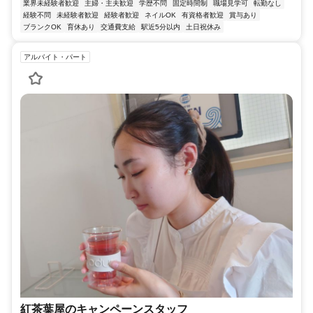
業界未経験者歓迎
主婦・主夫歓迎
学歴不問
固定時間制
職場見学可
転勤なし
経験不問
未経験者歓迎
経験者歓迎
ネイルOK
有資格者歓迎
賞与あり
ブランクOK
育休あり
交通費支給
駅近5分以内
土日祝休み
アルバイト・パート
紅茶葉屋のキャンペーンスタッフ