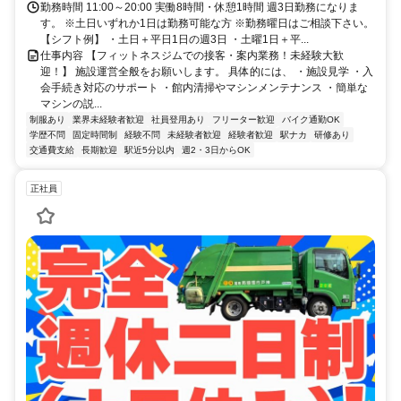
勤務時間 11:00～20:00 実働8時間・休憩1時間 週3日勤務になりま
す。 ※土日いずれか1日は勤務可能な方 ※勤務曜日はご相談下さい。
【シフト例】 ・土日＋平日1日の週3日 ・土曜1日＋平...
仕事内容 【フィットネスジムでの接客・案内業務！未経験大歓
迎！】 施設運営全般をお願いします。 具体的には、 ・施設見学 ・入
会手続き対応のサポート ・館内清掃やマシンメンテナンス ・簡単な
マシンの説...
制服あり
業界未経験者歓迎
社員登用あり
フリーター歓迎
バイク通勤OK
学歴不問
固定時間制
経験不問
未経験者歓迎
経験者歓迎
駅ナカ
研修あり
交通費支給
長期歓迎
駅近5分以内
週2・3日からOK
正社員