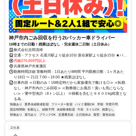
神戸市内ごみ回収を行う2tパッカー車ドライバー
16時までの日勤！残業ほぼなし・完全週休二日制（土日休み）
株式会社吉岡清掃
交通・アクセス 石屋川駅より徒歩10分 新在家駅より徒歩15分 ★バイ
ク・自転車・自動車通勤OK
月給270,000円以上
兵庫県神戸市東灘区
勤務時間詳細 実働時間：1日あたり8時間 平均勤務日数：1ヶ月あた
り18日 〜 21日 7:00～16:00 ★残業ほぼなし
仕事内容 ≪日勤のみ！16時定時だから家族優先で働ける◎≫ ≪転勤
なし・神戸市内のごみ回収≫ ≪勤務後にお風呂！臭いも気にならな
い≫ ✅要中型免許（8トン以上） ※積載を含むと６６００kg程度とな
る為...
制服あり
業界未経験者歓迎
フリーター歓迎
バイク通勤OK
早朝
学歴不問
固定時間制
転勤なし
経験不問
未経験者歓迎
午前
ネイルOK
残業なし
研修あり
賞与あり
ブランクOK
交通費支給
土日祝休み
髪型・髪色自由
正社員