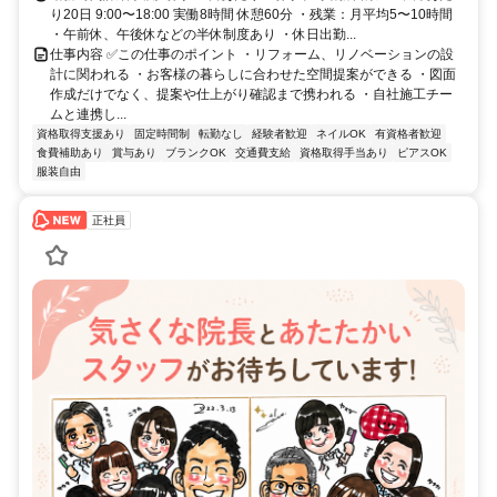
り20日 9:00〜18:00 実働8時間 休憩60分 ・残業：月平均5〜10時間
・午前休、午後休などの半休制度あり ・休日出勤...
仕事内容 ✅この仕事のポイント ・リフォーム、リノベーションの設
計に関われる ・お客様の暮らしに合わせた空間提案ができる ・図面
作成だけでなく、提案や仕上がり確認まで携われる ・自社施工チー
ムと連携し...
資格取得支援あり
固定時間制
転勤なし
経験者歓迎
ネイルOK
有資格者歓迎
食費補助あり
賞与あり
ブランクOK
交通費支給
資格取得手当あり
ピアスOK
服装自由
正社員