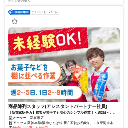
同じ企業の求人
アルバイト・パート
商品陳列スタッフ(アシスタントパートナー社員)
【新在家駅チカ】接客が苦手でも安心のシンプル作業！＜週2日～、働
き方は相談OK♪＞
オーケー 新在家店
アクセス 阪神本線/阪神なんば線 新在家徒歩約6分、ＪＲ東海道本線
六甲道南出口徒歩約14分、阪神本線/阪神なんば線 大石徒歩約13分
時給1,200円～1,300円