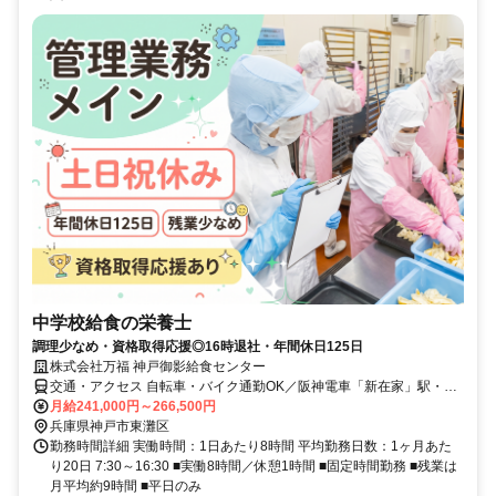
中学校給食の栄養士
調理少なめ・資格取得応援◎16時退社・年間休日125日
株式会社万福 神戸御影給食センター
交通・アクセス 自転車・バイク通勤OK／阪神電車「新在家」駅・
「石屋川」駅から徒歩10分
月給241,000円～266,500円
兵庫県神戸市東灘区
勤務時間詳細 実働時間：1日あたり8時間 平均勤務日数：1ヶ月あた
り20日 7:30～16:30 ■実働8時間／休憩1時間 ■固定時間勤務 ■残業は
月平均約9時間 ■平日のみ