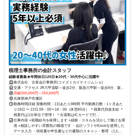
税理士事務所の会計スタッフ
経験者募集★年間休日120日★20代・30代中心に活躍中
株式会社 古泉会計事務所(コイズミカイケイジムショ)
交通・アクセス JR六甲道駅～徒歩2分、阪急六甲駅～徒歩8分、阪神
新在家駅～徒歩11分
月給300,000円～350,000円
兵庫県神戸市灘区
勤務時間詳細 実働時間：1日あたり8時間 平均勤務日数：1ヶ月あた
り18日 〜 22日 09：00〜18：00（休憩60分） ＊残業代別途支給 ＊
残業代は1分単位で管理！ ＊出退勤はICカードで打...
仕事内容 ⭐前職給与を保障します ⭐経験・スキルを活かして働ける環
境 ⭐相談しやすい雰囲気の職場です ・会計ソフトやExcelを使用した
データ入力 ・領収書や申告書などの書類のスキャン・整理 （1人...