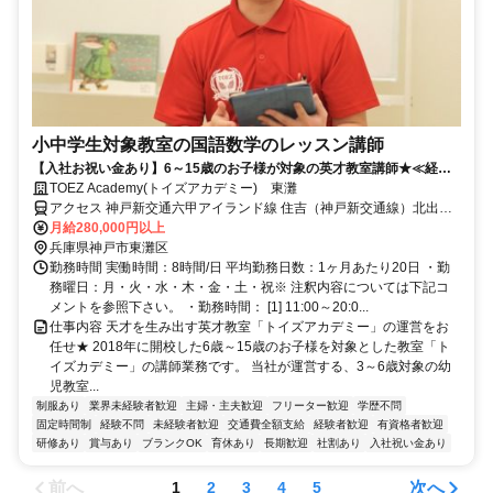
小中学生対象教室の国語数学のレッスン講師
【入社お祝い金あり】6～15歳のお子様が対象の英才教室講師★≪経験/
資格不要≫
TOEZ Academy(トイズアカデミー) 東灘
アクセス 神戸新交通六甲アイランド線 住吉（神戸新交通線）北出口
徒歩約3分、ＪＲ東海道本線 住吉（東海道本線）北出口徒歩約3分
月給280,000円以上
兵庫県神戸市東灘区
勤務時間 実働時間：8時間/日 平均勤務日数：1ヶ月あたり20日 ・勤
務曜日：月・火・水・木・金・土・祝※ 注釈内容については下記コ
メントを参照下さい。 ・勤務時間： [1] 11:00～20:0...
仕事内容 天才を生み出す英才教室「トイズアカデミー」の運営をお
任せ★ 2018年に開校した6歳～15歳のお子様を対象とした教室「ト
イズカデミー」の講師業務です。 当社が運営する、3～6歳対象の幼
児教室...
制服あり
業界未経験者歓迎
主婦・主夫歓迎
フリーター歓迎
学歴不問
固定時間制
経験不問
未経験者歓迎
交通費全額支給
経験者歓迎
有資格者歓迎
研修あり
賞与あり
ブランクOK
育休あり
長期歓迎
社割あり
入社祝い金あり
前へ
次へ
1
2
3
4
5