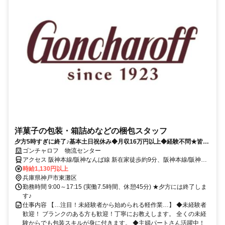
洋菓子の包装・箱詰めなどの梱包スタッフ
夕方5時すぎに終了♪基本土日祝休み◆月収16万円以上◆経験不問★皆勤
手当アリ★
ゴンチャロフ 物流センター
アクセス 阪神本線/阪神なんば線 新在家徒歩約9分、阪神本線/阪神な
んば線 石屋川徒歩約10分、ＪＲ東海道本線 六甲道南出口徒歩約17分
時給1,130円以上
兵庫県神戸市東灘区
勤務時間 9:00～17:15 (実働7.5時間、休憩45分) ★夕方には終了しま
す♪
仕事内容 【…注目！未経験者から始められる軽作業…】 ◆未経験者
歓迎！ ブランクのある方も歓迎！丁寧にお教えします。 全くの未経
験からでも包装スキルが身に付きます。 ◆主婦パートさん活躍中！