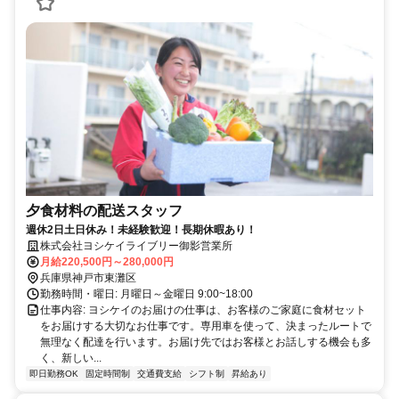
夕食材料の配送スタッフ
週休2日土日休み！未経験歓迎！長期休暇あり！
株式会社ヨシケイライブリー御影営業所
月給220,500円～280,000円
兵庫県神戸市東灘区
勤務時間・曜日: 月曜日～金曜日 9:00~18:00
仕事内容: ヨシケイのお届けの仕事は、お客様のご家庭に食材セット
をお届けする大切なお仕事です。専用車を使って、決まったルートで
無理なく配達を行います。お届け先ではお客様とお話しする機会も多
く、新しい...
即日勤務OK
固定時間制
交通費支給
シフト制
昇給あり