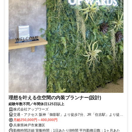
理想を叶える住空間の内装プランナー(設計)
経験年数不問／年間休日125日以上
株式会社アップワーズ
交通・アクセス 阪神「御影駅」より徒歩7分、JR「住吉駅」より徒歩
8分、阪急「御影駅」より徒歩16分
月給250,000円～400,000円
兵庫県神戸市東灘区
勤務時間詳細 実働時間：1日あたり8時間 平均勤務日数：1ヶ月あた