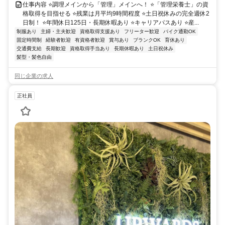
仕事内容 ⭐調理メインから「管理」メインへ！ ⭐「管理栄養士」の資
格取得を目指せる ⭐残業は月平均9時間程度 ⭐土日祝休みの完全週休2
日制！ ⭐年間休日125日・長期休暇あり ⭐キャリアパスあり ⭐産...
制服あり
主婦・主夫歓迎
資格取得支援あり
フリーター歓迎
バイク通勤OK
固定時間制
経験者歓迎
有資格者歓迎
賞与あり
ブランクOK
育休あり
交通費支給
長期歓迎
資格取得手当あり
長期休暇あり
土日祝休み
髪型・髪色自由
同じ企業の求人
正社員