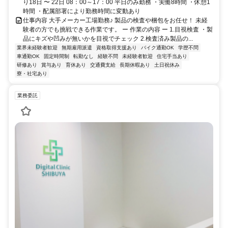
り18日 〜 22日 08：00～17：00 平日のみ勤務 ・実働8時間 ・休憩1
時間 ・配属部署により勤務時間に変動あり
仕事内容 大手メーカー工場勤務♪ 製品の検査や梱包をお任せ！ 未経
験者の方でも挑戦できる作業です。 ー 作業の内容 ー 1.目視検査 ・製
品にキズや凹みが無いかを目視でチェック 2.検査済み製品の...
業界未経験者歓迎
無期雇用派遣
資格取得支援あり
バイク通勤OK
学歴不問
車通勤OK
固定時間制
転勤なし
経験不問
未経験者歓迎
住宅手当あり
研修あり
賞与あり
育休あり
交通費支給
長期休暇あり
土日祝休み
寮・社宅あり
業務委託