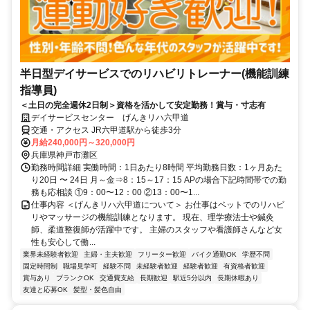
半日型デイサービスでのリハビリトレーナー(機能訓練
指導員)
＜土日の完全週休2日制＞資格を活かして安定勤務！賞与・寸志有
デイサービスセンター げんきリハ六甲道
交通・アクセス JR六甲道駅から徒歩3分
月給240,000円～320,000円
兵庫県神戸市灘区
勤務時間詳細 実働時間：1日あたり8時間 平均勤務日数：1ヶ月あた
り20日 〜 24日 月～金⇒8：15～17：15 APの場合下記時間帯での勤
務も応相談 ①9：00〜12：00 ②13：00〜1...
仕事内容 ＜げんきリハ六甲道について＞ お仕事はベットでのリハビ
リやマッサージの機能訓練となります。 現在、理学療法士や鍼灸
師、柔道整復師が活躍中です。 主婦のスタッフや看護師さんなど女
性も安心して働...
業界未経験者歓迎
主婦・主夫歓迎
フリーター歓迎
バイク通勤OK
学歴不問
固定時間制
職場見学可
経験不問
未経験者歓迎
経験者歓迎
有資格者歓迎
賞与あり
ブランクOK
交通費支給
長期歓迎
駅近5分以内
長期休暇あり
友達と応募OK
髪型・髪色自由