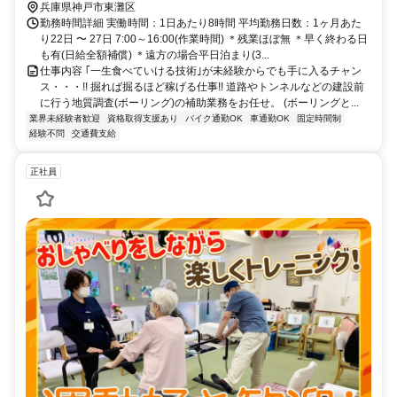
兵庫県神戸市東灘区
勤務時間詳細 実働時間：1日あたり8時間 平均勤務日数：1ヶ月あた
り22日 〜 27日 7:00～16:00(作業時間) ＊残業ほぼ無 ＊早く終わる日
も有(日給全額補償) ＊遠方の場合平日泊まり(3...
仕事内容 ｢一生食べていける技術｣が未経験からでも手に入るチャン
ス・・・!! 掘れば掘るほど稼げる仕事!! 道路やトンネルなどの建設前
に行う地質調査(ボーリング)の補助業務をお任せ。 (ボーリングと...
業界未経験者歓迎
資格取得支援あり
バイク通勤OK
車通勤OK
固定時間制
経験不問
交通費支給
正社員