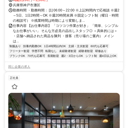
兵庫県神戸市灘区
勤務時間 ・勤務時間： [1] 06:00～22:00 ※上記時間内で応相談 ※週2
～5日、1日2時間～OK ※週20時間未満 ※固定シフト制（曜日・時間
の相談可） ※残業時間は時期により変動しま...
仕事内容 【お仕事内容】 「コツコツ作業が好き」 「簡単、シンプル
なお仕事がいい」 そんな方必見の品出しスタッフ◎ ＜具体的には＞
・店舗へ納品された商品を陳列 ・接客（売り場のご案内） メイン
は...
制服あり
扶養内勤務OK
1日4時間以内OK
主婦・主夫歓迎
60代も応募可
フリーター歓迎
学歴不問
転勤なし
未経験者歓迎
経験者歓迎
研修あり
ブランクOK
70代も応募可
長期歓迎
週2・3日からOK
シフト制
週4日以上OK
同じ企業の求人
正社員