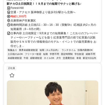
駅チカ◎土日祝限定！！９月までの短期でサクッと稼げる♪
Forest-Hill
交通・アクセス 阪神御影より徒歩3分/駅から北側へ
時給1,300円
兵庫県神戸市東灘区
勤務時間詳細 土日祝/11：30～16：30（実働5h）/応相談 約2ヶ月の
短期雇用（8～9月の間）
仕事内容 土日祝限定！9月末までの短期募集！ こだわりのフレーバー
ティーやハーブティーなどを扱う 紅茶葉専門店の前で紅茶葉の試飲
販売やＳＮＳ等での 情報発信のモデル・イベントでの販売業務を お
任せしま...
制服あり
業界未経験者歓迎
短期（3ヵ月以内）
ランチタイム
扶養内勤務OK
土日祝のみOK
フリーター歓迎
短期
学歴不問
固定時間制
学生歓迎
経験不問
未経験者歓迎
午前
経験者歓迎
ネイルOK
夕方
交通費支給
単発
駅近5分以内
正社員