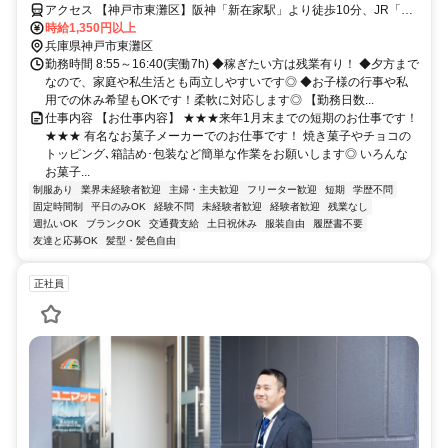
アクセス 【神戸市東灘区】阪神「新在家駅」より徒歩10分、JR「六
甲道駅」より徒歩15分◆自転車通勤OK
時給1,350円以上
兵庫県神戸市東灘区
勤務時間 8:55～16:40(実働7h) ◆稼ぎたい方は残業有り！ ◆夕方まで
なので、家庭や私生活とも両立しやすいです◎ ◆お子様の行事や私
用での休み希望もOKです！柔軟に対応します◎ 【勤務日数...
仕事内容 【お仕事内容】 ★★★来年1月末までの短期のお仕事です！
★★★ 有名なお菓子メーカーでのお仕事です！ 焼き菓子やチョコの
トッピング､箱詰め･包装など簡単な作業をお願いします◎ いろんな
お菓子...
制服あり
業界未経験者歓迎
主婦・主夫歓迎
フリーター歓迎
短期
学歴不問
固定時間制
平日のみOK
経験不問
未経験者歓迎
経験者歓迎
残業なし
週払いOK
ブランクOK
交通費支給
土日祝休み
服装自由
履歴書不要
友達と応募OK
髪型・髪色自由
正社員