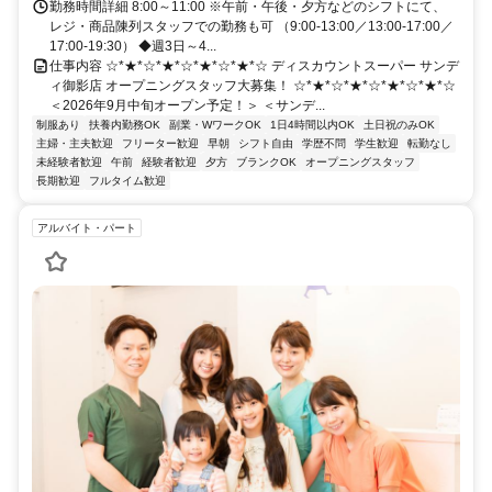
勤務時間詳細 8:00～11:00 ※午前・午後・夕方などのシフトにて、
レジ・商品陳列スタッフでの勤務も可 （9:00-13:00／13:00-17:00／
17:00-19:30） ◆週3日～4...
仕事内容 ☆*★*☆*★*☆*★*☆*★*☆ ディスカウントスーパー サンデ
ィ御影店 オープニングスタッフ大募集！ ☆*★*☆*★*☆*★*☆*★*☆
＜2026年9月中旬オープン予定！＞ ＜サンデ...
制服あり
扶養内勤務OK
副業・WワークOK
1日4時間以内OK
土日祝のみOK
主婦・主夫歓迎
フリーター歓迎
早朝
シフト自由
学歴不問
学生歓迎
転勤なし
未経験者歓迎
午前
経験者歓迎
夕方
ブランクOK
オープニングスタッフ
長期歓迎
フルタイム歓迎
アルバイト・パート