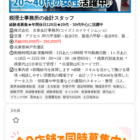
税理士事務所の会計スタッフ
経験者募集★年間休日120日★20代・30代中心に活躍中
株式会社 古泉会計事務所(コイズミカイケイジムショ)
交通・アクセス JR六甲道駅～徒歩2分、阪急六甲駅～徒歩8分、阪神
新在家駅～徒歩11分
月給300,000円～350,000円
兵庫県神戸市灘区
勤務時間詳細 実働時間：1日あたり8時間 平均勤務日数：1ヶ月あた
り18日 〜 22日 09：00〜18：00（休憩60分） ＊残業代別途支給 ＊
残業代は1分単位で管理！ ＊出退勤はICカードで打...
仕事内容 ⭐前職給与を保障します ⭐経験・スキルを活かして働ける環
境 ⭐相談しやすい雰囲気の職場です ・会計ソフトやExcelを使用した
データ入力 ・領収書や申告書などの書類のスキャン・整理 （1人...
業界未経験者歓迎
主婦・主夫歓迎
学歴不問
固定時間制
職場見学可
転勤なし
経験不問
未経験者歓迎
経験者歓迎
ネイルOK
有資格者歓迎
賞与あり
ブランクOK
育休あり
交通費支給
駅近5分以内
土日祝休み
正社員