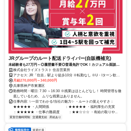
JRグループのルート配送ドライバー(自販機補充)
未経験者も27万円～◎履歴書不要◎普通免許でOK！カジュアル面談実
施中！入社祝金5万円支給！第二新卒も歓迎！
株式会社ライズトラスト 住吉営業所
アクセス: JR「住吉」駅より徒歩10分 ※転勤なし ※U・Iターン歓迎
✨️下記エリアからも通勤している人がいます！ ※通勤時間は30～1時
月給270,000円～340,000円
間の社員が多いです。 【兵庫県】西宮駅・朝霧駅・明石駅・新長田
兵庫県神戸市東灘区
駅・尼崎駅等 【大阪府】京橋駅・福島駅・千里中央駅・西九条駅等
勤務時間・曜日: 7:30 ～16:30 ※残業はほとんどなし！ 時間管理を徹
底しているため、 ムリな残業はありません。
仕事内容: ✨一目でわかる!当社の魅力✨ ・ルートの覚えやすさ：
★★★★★ ・人間関係 ：★★★★★ ・福利厚生の充実
：★★★★★ ・仕事の難易度 ：★★☆☆☆ ・有給の取りや...
変形労働時間制
交通費支給
昇給あり
派遣社員