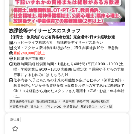
放課後等デイサービスのスタッフ
【保育士・教員免許など有資格者歓迎】完全週休2日★未経験歓迎
ハッピーライフ株式会社 放課後等デイサービスみらい
交通・アクセス 阪神御影駅徒歩3分、JR住吉駅徒歩10分、阪急御影
駅徒歩15分
月給240,000円以上
兵庫県神戸市東灘区
勤務時間詳細 総労働時間：1週あたり40時間 (平日)10:00～19:00 (土
曜・学校休業日)9:00～18:00 実働8h 日曜定休 ＊通院や子どもの学校
行事によるお休みには もちろん対...
仕事内容 ＼子どもたちの未来の可能性を広げる仕事／ ⭐保育士免許・
教員免許など活かせる資格多数 ⭐資格をお持ちの方であれば未経験で
OK！ ⭐未経験から始めたスタッフさん活躍中 ⭐GW・お盆・年末年始
は...
業界未経験者歓迎
資格取得支援あり
学歴不問
経験不問
未経験者歓迎
有資格者歓迎
賞与あり
ブランクOK
交通費支給
駅近5分以内
シフト制
正社員