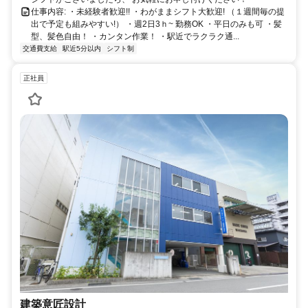
仕事内容: ・未経験者歓迎!! ・わがままシフト大歓迎! （１週間毎の提
出で予定も組みやすい!） ・週2日3ｈ~ 勤務OK ・平日のみも可 ・髪
型、髪色自由！ ・カンタン作業！ ・駅近でラクラク通...
交通費支給
駅近5分以内
シフト制
正社員
建築意匠設計