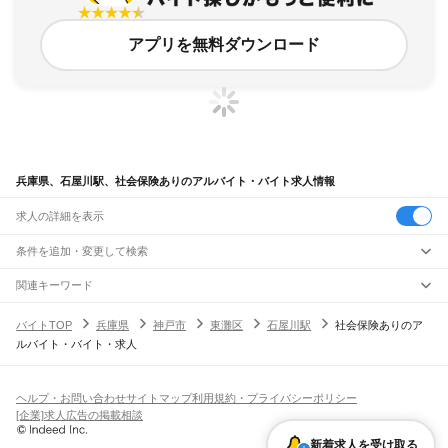
アプリを無料ダウンロード
兵庫県、石屋川駅、社会保険ありのアルバイト・バイト求人情報
求人の詳細を表示
条件を追加・変更して検索
市区町村を追加・変更
関連キーワード
完全在宅ワーク 全国
シール貼り 在宅
現在地周辺
ガチャガチャ
犬カフェ
兵庫県
駅を追加・変更
バイトTOP
兵庫県
神戸市
東灘区
石屋川駅
社会保険ありのア
兵庫県
すべて
ルバイト・バイト・求人
神戸市
すべて
職種を追加・変更
JR神戸線(大阪～神戸)
東灘区
灘区
兵庫区
長田区
須磨区
垂水区
北区
中央区
西区
尼崎駅
立花駅
甲子園口駅
西宮駅
さくら夙川駅
芦屋駅
甲南山手駅
摂津本山駅
住吉駅
飲食・フードサービス
姫路市
尼崎市
明石市
西宮市
洲本市
芦屋市
伊丹市
相生市
豊岡市
加古川市
赤穂市
特徴を追加・変更
六甲道駅
摩耶駅
灘駅
三ノ宮駅
元町駅
神戸駅
飲食・フードサービス
すべて
ヘルプ・お問い合わせ
サイトマップ
利用規約・プライバシーポリシー
西脇市
宝塚市
三木市
高砂市
川西市
小野市
三田市
加西市
丹波篠山市
養父市
ホールスタッフ
キッチンスタッフ
皿洗い・洗い場
精肉・鮮魚加工
給食調理
人気
[企業]求人広告の掲載相談
JR神戸線(神戸～姫路)
丹波市
南あわじ市
朝来市
淡路市
宍粟市
加東市
たつの市
川辺郡
多可郡
加古郡
雇用形態を追加・変更
パン屋（ベーカリー）
フードカウンター販売員
バー（BAR）・バーテンダー
日払いOK
高校生歓迎
学生歓迎
深夜の仕事
髪型・髪色自由
ひげOK
ネイルOK
神戸駅
兵庫駅
新長田駅
鷹取駅
須磨海浜公園駅
須磨駅
塩屋駅
垂水駅
舞子駅
朝霧駅
神崎郡
揖保郡
赤穂郡
佐用郡
美方郡
飲食店補助（開店・閉店準備）
飲食店（店長・マネージャー）
新着求人を受け取る
ピアスOK
アルバイト・パート
履歴書不要
オープニングスタッフ
留学生・外国人活躍中