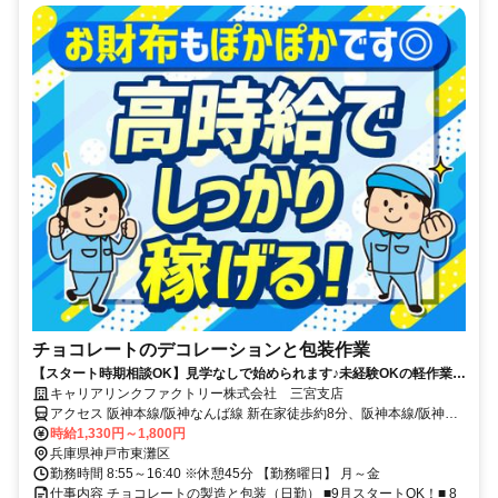
チョコレートのデコレーションと包装作業
【スタート時期相談OK】見学なしで始められます♪未経験OKの軽作業★
時給1,330円●日払いOK
キャリアリンクファクトリー株式会社 三宮支店
アクセス 阪神本線/阪神なんば線 新在家徒歩約8分、阪神本線/阪神な
んば線 石屋川徒歩約11分、阪神本線/阪神なんば線 住吉（阪神線）徒
時給1,330円～1,800円
歩約23分 阪神石屋川駅より徒歩15分/自転車通勤OK ☆無料駐輪場完
兵庫県神戸市東灘区
備
勤務時間 8:55～16:40 ※休憩45分 【勤務曜日】 月～金
仕事内容 チョコレートの製造と包装（日勤） ■9月スタートOK！■ 8