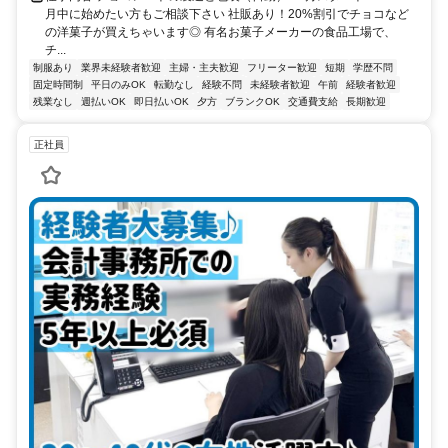
月中に始めたい方もご相談下さい 社販あり！20%割引でチョコなど
の洋菓子が買えちゃいます◎ 有名お菓子メーカーの食品工場で、
チ...
制服あり
業界未経験者歓迎
主婦・主夫歓迎
フリーター歓迎
短期
学歴不問
固定時間制
平日のみOK
転勤なし
経験不問
未経験者歓迎
午前
経験者歓迎
残業なし
週払いOK
即日払いOK
夕方
ブランクOK
交通費支給
長期歓迎
正社員