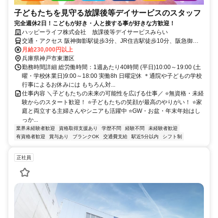
子どもたちを見守る放課後等デイサービスのスタッフ
完全週休2日！こどもが好き・人と接する事が好きな方歓迎！
ハッピーライフ株式会社 放課後等デイサービスみらい
交通・アクセス 阪神御影駅徒歩3分、JR住吉駅徒歩10分、阪急御影
駅徒歩15分
月給230,000円以上
兵庫県神戸市東灘区
勤務時間詳細 総労働時間：1週あたり40時間 (平日)10:00～19:00 (土
曜・学校休業日)9:00～18:00 実働8h 日曜定休 ＊通院や子どもの学校
行事によるお休みには もちろん対...
仕事内容 ＼子どもたちの未来の可能性を広げる仕事／ ⭐無資格・未経
験からのスタート歓迎！ ⭐子どもたちの笑顔が最高のやりがい！ ⭐家
庭と両立する主婦さんやシニアも活躍中 ⭐GW・お盆・年末年始はし
っか...
業界未経験者歓迎
資格取得支援あり
学歴不問
経験不問
未経験者歓迎
有資格者歓迎
賞与あり
ブランクOK
交通費支給
駅近5分以内
シフト制
正社員