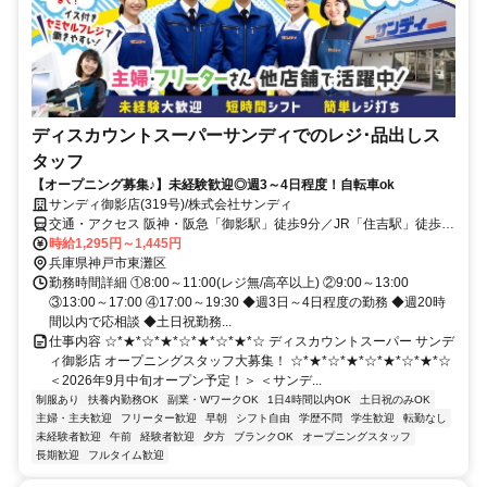
ディスカウントスーパーサンディでのレジ･品出しス
タッフ
【オープニング募集♪】未経験歓迎◎週3～4日程度！自転車ok
サンディ御影店(319号)/株式会社サンディ
交通・アクセス 阪神・阪急「御影駅」徒歩9分／JR「住吉駅」徒歩
10分/自転車通勤可
時給1,295円～1,445円
兵庫県神戸市東灘区
勤務時間詳細 ①8:00～11:00(レジ無/高卒以上) ②9:00～13:00
③13:00～17:00 ④17:00～19:30 ◆週3日～4日程度の勤務 ◆週20時
間以内で応相談 ◆土日祝勤務...
仕事内容 ☆*★*☆*★*☆*★*☆*★*☆ ディスカウントスーパー サンデ
ィ御影店 オープニングスタッフ大募集！ ☆*★*☆*★*☆*★*☆*★*☆
＜2026年9月中旬オープン予定！＞ ＜サンデ...
制服あり
扶養内勤務OK
副業・WワークOK
1日4時間以内OK
土日祝のみOK
主婦・主夫歓迎
フリーター歓迎
早朝
シフト自由
学歴不問
学生歓迎
転勤なし
未経験者歓迎
午前
経験者歓迎
夕方
ブランクOK
オープニングスタッフ
長期歓迎
フルタイム歓迎