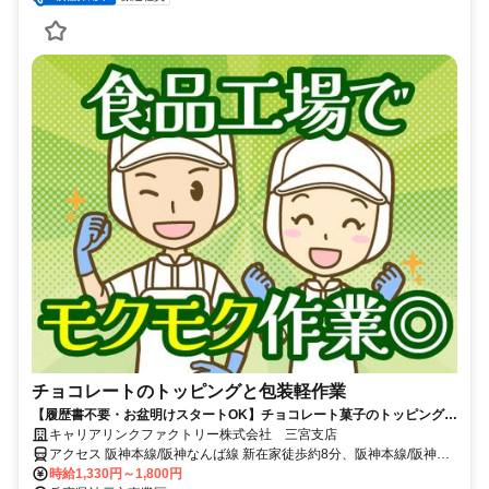
チョコレートのトッピングと包装軽作業
【履歴書不要・お盆明けスタートOK】チョコレート菓子のトッピング・
包装作業◎工場未経験者大歓迎♪
キャリアリンクファクトリー株式会社 三宮支店
アクセス 阪神本線/阪神なんば線 新在家徒歩約8分、阪神本線/阪神な
んば線 石屋川徒歩約11分、阪神本線/阪神なんば線 住吉（阪神線）徒
時給1,330円～1,800円