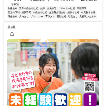
イズカデミー」の講師業務です。 当社が運営する、3～6歳対象の幼
児教室...
制服あり
業界未経験者歓迎
主婦・主夫歓迎
フリーター歓迎
学歴不問
固定時間制
経験不問
未経験者歓迎
交通費全額支給
経験者歓迎
有資格者歓迎
研修あり
賞与あり
ブランクOK
育休あり
長期歓迎
社割あり
入社祝い金あり
正社員