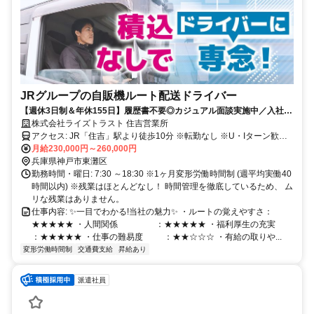
JRグループの自販機ルート配送ドライバー
【週休3日制＆年休155日】履歴書不要◎カジュアル面談実施中／入社祝
金5万円！第二新卒も歓迎！
株式会社ライズトラスト 住吉営業所
アクセス: JR「住吉」駅より徒歩10分 ※転勤なし ※U・Iターン歓迎
✨️下記エリアからも通勤している人がいます！ ※通勤時間は30～1時
月給230,000円～260,000円
間の社員が多いです。 【兵庫県】西宮駅・朝霧駅・明石駅・新長田
兵庫県神戸市東灘区
駅・尼崎駅等 【大阪府】京橋駅・福島駅・千里中央駅・西九条駅等
勤務時間・曜日: 7:30 ～18:30 ※1ヶ月変形労働時間制 (週平均実働40
時間以内) ※残業はほとんどなし！ 時間管理を徹底しているため、 ム
リな残業はありません。
仕事内容: ✨一目でわかる!当社の魅力✨ ・ルートの覚えやすさ：
★★★★★ ・人間関係 ：★★★★★ ・福利厚生の充実
：★★★★★ ・仕事の難易度 ：★★☆☆☆ ・有給の取りや...
変形労働時間制
交通費支給
昇給あり
派遣社員