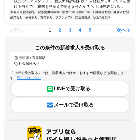
販売/フロアスタッフ ／ 新規出店計画多数！ 未経験からキャリアを築
ける当社で、 将来を見据えて働きませんか？ ＼ 兵庫県内に9店...
業界未経験者歓迎
変形労働時間制
学歴不問
経験不問
未経験者歓迎
経験者歓迎
残業なし
研修あり
賞与あり
ブランクOK
交通費支給
駅近5分以内
前へ
次へ
1
2
3
4
5
この条件の新着求人を受け取る
兵庫県 / 石屋川駅
社会保険あり
「LINEで受け取る」では、新着求人のほか、おすすめ情報なども配信しま
す。
詳しくはこちら
LINEで受け取る
メールで受け取る