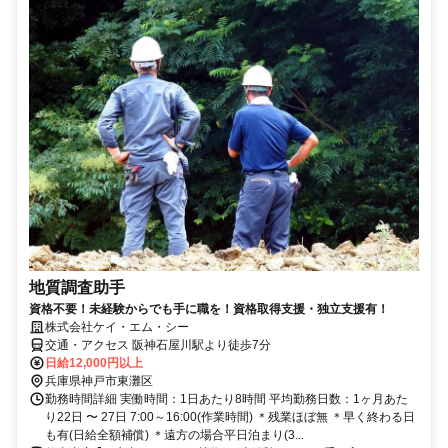
地質調査助手
資格不要！未経験からでも手に職を！資格取得支援・独立支援有！
株式会社ケイ・エム・シー
交通・アクセス 阪神石屋川駅より徒歩7分
日給12,000円以上
兵庫県神戸市東灘区
勤務時間詳細 実働時間：1日あたり8時間 平均勤務日数：1ヶ月あた
り22日 〜 27日 7:00～16:00(作業時間) ＊残業ほぼ無 ＊早く終わる日
も有(日給全額補償) ＊遠方の場合平日泊まり(3...