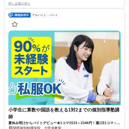
同じ企業の求人
アルバイト・パート
小学生に算数や国語を教える1対2までの個別指導塾講
師
夏休み明けからバイトデビュー★1コマ1533～2346円！週1日1コマ～私
服でok◎
関西個別指導学院 六甲道教室