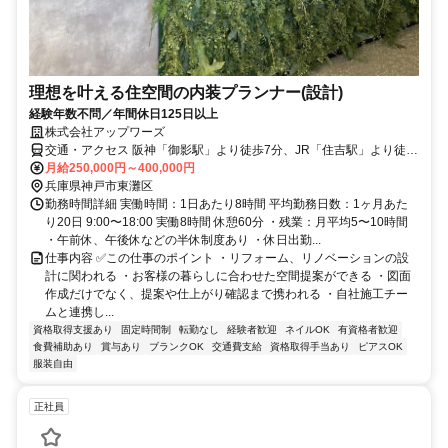
理想を叶える住空間の内装プランナー(設計)
経験年数不問／年間休日125日以上
株式会社アップワーズ
交通・アクセス 阪神「御影駅」より徒歩7分、JR「住吉駅」より徒歩
8分、阪急「御影駅」より徒歩16分
月給250,000円～400,000円
兵庫県神戸市東灘区
勤務時間詳細 実働時間：1日あたり8時間 平均勤務日数：1ヶ月あた
り20日 9:00〜18:00 実働8時間 休憩60分 ・残業：月平均5〜10時間
・午前休、午後休などの半休制度あり ・休日出勤...
仕事内容 ✅この仕事のポイント ・リフォーム、リノベーションの設
計に関われる ・お客様の暮らしに合わせた空間提案ができる ・図面
作成だけでなく、提案や仕上がり確認まで携われる ・自社施工チー
ムと連携し...
資格取得支援あり
固定時間制
転勤なし
経験者歓迎
ネイルOK
有資格者歓迎
食費補助あり
賞与あり
ブランクOK
交通費支給
資格取得手当あり
ピアスOK
服装自由
正社員