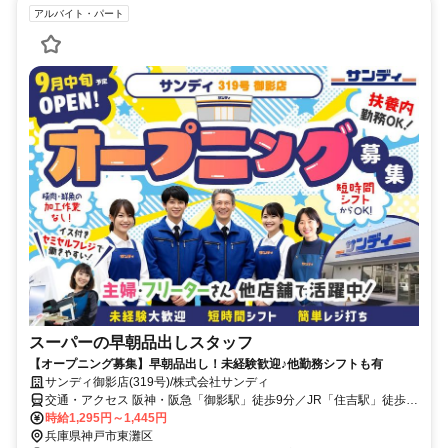
アルバイト・パート
スーパーの早朝品出しスタッフ
【オープニング募集】早朝品出し！未経験歓迎♪他勤務シフトも有
サンディ御影店(319号)/株式会社サンディ
交通・アクセス 阪神・阪急「御影駅」徒歩9分／JR「住吉駅」徒歩
10分/自転車通勤可
時給1,295円～1,445円
兵庫県神戸市東灘区