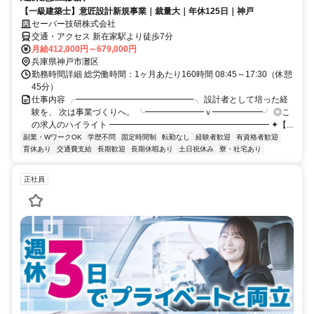
【一級建築士】意匠設計新規事業｜裁量大｜年休125日｜神戸
セーバー技研株式会社
交通・アクセス 新在家駅より徒歩7分
月給412,000円～679,000円
兵庫県神戸市灘区
勤務時間詳細 総労働時間：1ヶ月あたり160時間 08:45～17:30（休憩
45分）
仕事内容 ╭━━━━━━━━━━━━━━╮ 設計者として培った経
験を、 次は事業づくりへ。 ╰━━━━━━━ｖ━━━━━━╯ ◎こ
の求人のハイライト ━━━━━━━━━━━━━━━━━━━ ✦【...
副業・WワークOK
学歴不問
固定時間制
転勤なし
経験者歓迎
有資格者歓迎
育休あり
交通費支給
長期歓迎
長期休暇あり
土日祝休み
寮・社宅あり
正社員