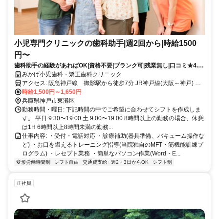
小児専門クリニックの歯科助手|週2回から|時給1500
円〜
歯科助手の経験があればOK|資格不要|ブランク可|残業無し|口コミ★4.8
の小児歯科|子ども好き歓迎|
みかげ小児歯科・矯正歯科クリニック
アクセス: 阪急神戸線 御影駅から徒歩7分 JR神戸線(大阪～神戸) 住
吉駅から徒歩で7分 阪神本線 御影駅から徒歩で7分
時給1,500円～1,650円
兵庫県神戸市東灘区
勤務時間・曜日: 下記時間の中でご希望に合わせてシフトを作成しま
す。 平日 9:30〜19:00 土 9:00〜19:00 8時間以上の勤務の場合、休憩
は1H 6時間以上8時間未満の勤務...
仕事内容: ・受付・電話対応 ・診療補助(器具準備、バキューム操作な
ど) ・お口を鍛えるトレーニング指導(当院独自のMFT・筋機能訓練プ
ログラム) ・レセプト業務 ・簡単なパソコン作業(Word・E...
変形労働時間制
シフト自由
交通費支給
週2・3日からOK
シフト制
正社員