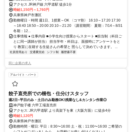
アクセス JR神戸線 六甲道駅 徒歩1分
時給1,150円～1,760円
兵庫県神戸市灘区
勤務曜日・時間 週1日、1授業～OK 〈コマ割〉 16:10～17:20 17:30
～18:40 18:50～20:00 20:10～21:20 〈講習期間〉 夏期：7/14～8/31
冬期：12...
仕事情報 ● 仕事内容 ■小学生向け授業からスタート ■担当制（科目ご
とに同一講師が担当） 担当学年・科目は、面接時にアンケートをと
り 教室に在籍する生徒さんの希望と 照らして決めていきます。 ...
社員登用あり
交通費支給
シフト制
履歴書不要
同じ企業の求人
アルバイト・パート
餃子直売所での梱包・仕分けスタッフ
週2日~平日のみ・土日のみ勤務OK!残業なし&カンタン作業◎
神戸餃子楼 六甲工場直売所
アクセス: JR六甲道駅 より高架下を東（大阪方面）に徒歩4分
時給1,120円
兵庫県神戸市灘区
勤務時間・曜日: 平日：8:30〜16:00 土・祝：11:00〜16:00 ご希望の
シフトがございましたら、 お気軽にお申し付けください！