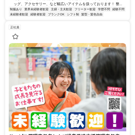
ッグ、アクセサリー、など幅広いアイテムを扱っております！ 整...
制服あり
業界未経験者歓迎
主婦・主夫歓迎
フリーター歓迎
学歴不問
経験不問
未経験者歓迎
経験者歓迎
ブランクOK
シフト制
髪型・髪色自由
正社員