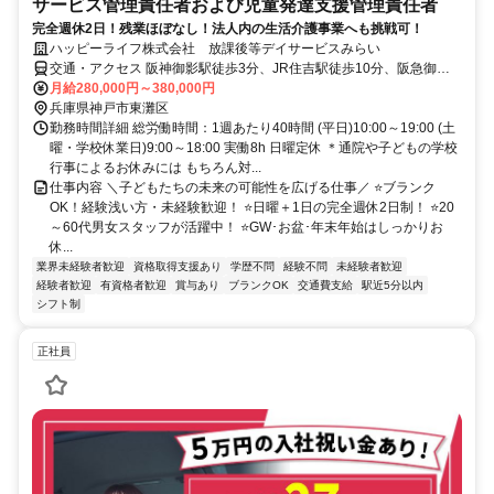
サービス管理責任者および児童発達支援管理責任者
完全週休2日！残業ほぼなし！法人内の生活介護事業へも挑戦可！
ハッピーライフ株式会社 放課後等デイサービスみらい
交通・アクセス 阪神御影駅徒歩3分、JR住吉駅徒歩10分、阪急御影
駅徒歩15分
月給280,000円～380,000円
兵庫県神戸市東灘区
勤務時間詳細 総労働時間：1週あたり40時間 (平日)10:00～19:00 (土
曜・学校休業日)9:00～18:00 実働8h 日曜定休 ＊通院や子どもの学校
行事によるお休みには もちろん対...
仕事内容 ＼子どもたちの未来の可能性を広げる仕事／ ⭐ブランク
OK！経験浅い方・未経験歓迎！ ⭐日曜＋1日の完全週休2日制！ ⭐20
～60代男女スタッフが活躍中！ ⭐GW･お盆･年末年始はしっかりお
休...
業界未経験者歓迎
資格取得支援あり
学歴不問
経験不問
未経験者歓迎
経験者歓迎
有資格者歓迎
賞与あり
ブランクOK
交通費支給
駅近5分以内
シフト制
正社員