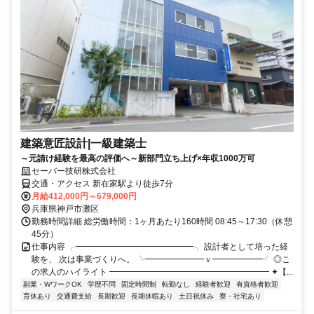
建築意匠設計|一級建築士
～元請け経験を最高の評価へ～新部門立ち上げ×年収1000万可
セーバー技研株式会社
交通・アクセス 新在家駅より徒歩7分
月給412,000円～679,000円
兵庫県神戸市灘区
勤務時間詳細 総労働時間：1ヶ月あたり160時間 08:45～17:30（休憩
45分）
仕事内容 ╭━━━━━━━━━━━━━━╮ 設計者として培った経
験を、 次は事業づくりへ。 ╰━━━━━━━ｖ━━━━━━╯ ◎こ
の求人のハイライト ━━━━━━━━━━━━━━━━━━━ ✦【...
副業・WワークOK
学歴不問
固定時間制
転勤なし
経験者歓迎
有資格者歓迎
育休あり
交通費支給
長期歓迎
長期休暇あり
土日祝休み
寮・社宅あり