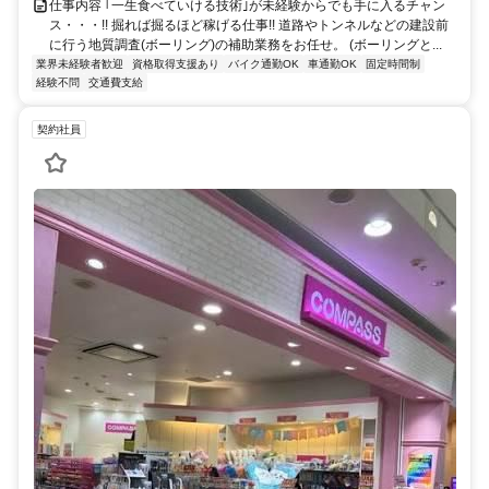
仕事内容 ｢一生食べていける技術｣が未経験からでも手に入るチャン
ス・・・!! 掘れば掘るほど稼げる仕事!! 道路やトンネルなどの建設前
に行う地質調査(ボーリング)の補助業務をお任せ。 (ボーリングと...
業界未経験者歓迎
資格取得支援あり
バイク通勤OK
車通勤OK
固定時間制
経験不問
交通費支給
契約社員