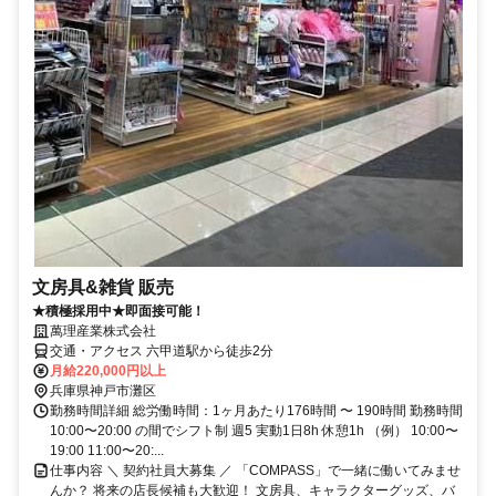
文房具&雑貨 販売
★積極採用中★即面接可能！
萬理産業株式会社
交通・アクセス 六甲道駅から徒歩2分
月給220,000円以上
兵庫県神戸市灘区
勤務時間詳細 総労働時間：1ヶ月あたり176時間 〜 190時間 勤務時間
10:00〜20:00 の間でシフト制 週5 実動1日8h 休憩1h （例） 10:00〜
19:00 11:00〜20:...
仕事内容 ＼ 契約社員大募集 ／ 「COMPASS」で一緒に働いてみませ
んか？ 将来の店長候補も大歓迎！ 文房具、キャラクターグッズ、バ