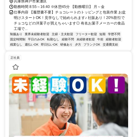
歩約23分 阪神電車新在家駅 徒歩10分/阪神電車石屋川駅より徒歩12
兵庫県神戸市東灘区
分/阪神電車 住吉駅より徒歩18分/自転車通勤OK ☆無料駐輪場完備
勤務時間 8:55～16:40 ※休憩45分 【勤務曜日】 月～金
仕事内容 【履歴書不要】チョコレートのトッピングと包装作業 お盆
明けスタートOK！見学なしで始められます♪ 社販あり！20%割引で
チョコなどの洋菓子が買えちゃいます◎ 有名お菓子メーカーの食品
工場で...
制服あり
業界未経験者歓迎
主婦・主夫歓迎
フリーター歓迎
短期
学歴不問
固定時間制
平日のみOK
転勤なし
経験不問
未経験者歓迎
午前
経験者歓迎
残業なし
週払いOK
即日払いOK
研修あり
夕方
ブランクOK
交通費支給
正社員