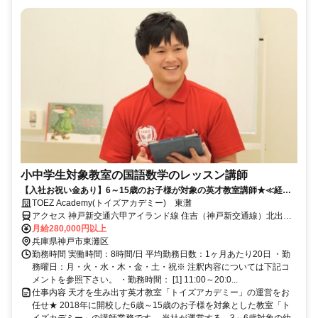
小中学生対象教室の国語数学のレッスン講師
【入社お祝い金あり】6～15歳のお子様が対象の英才教室講師★≪経験/
資格不要≫
TOEZ Academy(トイズアカデミー) 東灘
アクセス 神戸新交通六甲アイランド線 住吉（神戸新交通線）北出口
徒歩約3分、ＪＲ東海道本線 住吉（東海道本線）北出口徒歩約3分
月給280,000円以上
兵庫県神戸市東灘区
勤務時間 実働時間：8時間/日 平均勤務日数：1ヶ月あたり20日 ・勤
務曜日：月・火・水・木・金・土・祝※ 注釈内容については下記コ
メントを参照下さい。 ・勤務時間： [1] 11:00～20:0...
仕事内容 天才を生み出す英才教室「トイズアカデミー」の運営をお
任せ★ 2018年に開校した6歳～15歳のお子様を対象とした教室「ト