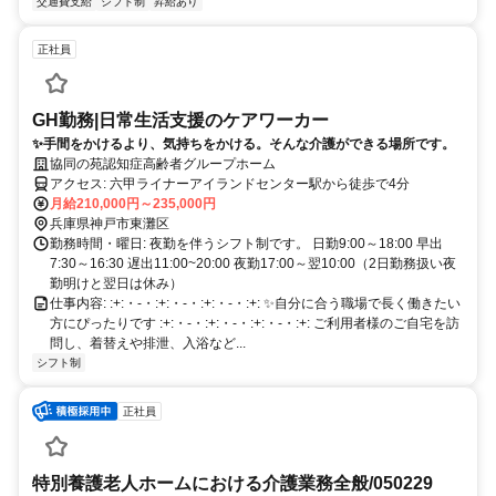
交通費支給
シフト制
昇給あり
正社員
GH勤務|日常生活支援のケアワーカー
✨手間をかけるより、気持ちをかける。そんな介護ができる場所です。
協同の苑認知症高齢者グループホーム
アクセス: 六甲ライナーアイランドセンター駅から徒歩で4分
月給210,000円～235,000円
兵庫県神戸市東灘区
勤務時間・曜日: 夜勤を伴うシフト制です。 日勤9:00～18:00 早出
7:30～16:30 遅出11:00~20:00 夜勤17:00～翌10:00（2日勤務扱い夜
勤明けと翌日は休み）
仕事内容: :+:・-・:+:・-・:+:・-・:+: ✨自分に合う職場で長く働きたい
方にぴったりです :+:・-・:+:・-・:+:・-・:+: ご利用者様のご自宅を訪
問し、着替えや排泄、入浴など...
シフト制
正社員
特別養護老人ホームにおける介護業務全般/050229