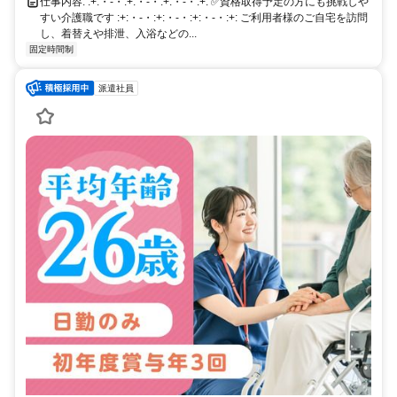
仕事内容: :+:・-・:+:・-・:+:・-・:+: ✅資格取得予定の方にも挑戦しや
すい介護職です :+:・-・:+:・-・:+:・-・:+: ご利用者様のご自宅を訪問
し、着替えや排泄、入浴などの...
固定時間制
派遣社員