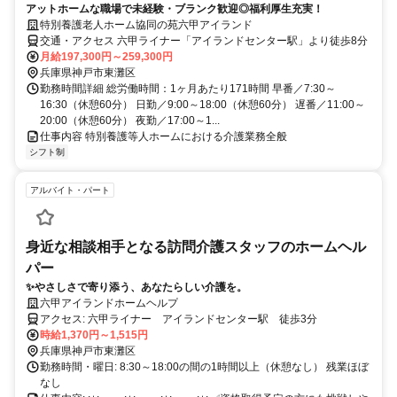
アットホームな職場で未経験・ブランク歓迎◎福利厚生充実！
特別養護老人ホーム協同の苑六甲アイランド
交通・アクセス 六甲ライナー「アイランドセンター駅」より徒歩8分
月給197,300円～259,300円
兵庫県神戸市東灘区
勤務時間詳細 総労働時間：1ヶ月あたり171時間 早番／7:30～
16:30（休憩60分） 日勤／9:00～18:00（休憩60分） 遅番／11:00～
20:00（休憩60分） 夜勤／17:00～1...
仕事内容 特別養護等人ホームにおける介護業務全般
シフト制
アルバイト・パート
身近な相談相手となる訪問介護スタッフのホームヘル
パー
✨やさしさで寄り添う、あなたらしい介護を。
六甲アイランドホームヘルプ
アクセス: 六甲ライナー アイランドセンター駅 徒歩3分
時給1,370円～1,515円
兵庫県神戸市東灘区
勤務時間・曜日: 8:30～18:00の間の1時間以上（休憩なし） 残業ほぼ
なし