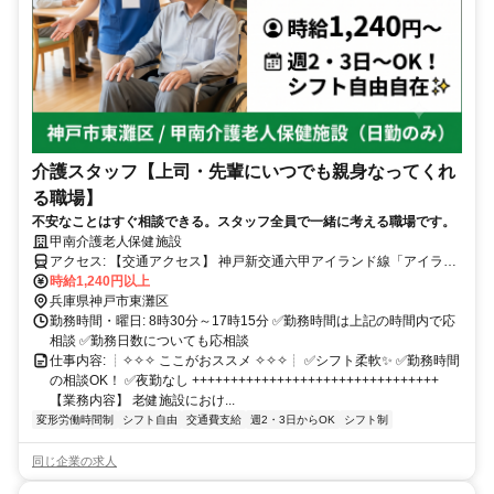
介護スタッフ【上司・先輩にいつでも親身なってくれ
る職場】
不安なことはすぐ相談できる。スタッフ全員で一緒に考える職場です。
甲南介護老人保健施設
アクセス: 【交通アクセス】 神戸新交通六甲アイランド線「アイラン
ドセンター駅」より徒歩4分 （主要駅からのアクセス） JR「住吉
時給1,240円以上
駅」から六甲ライナー乗車で約9分 阪神「魚崎駅」から六甲ライナー
兵庫県神戸市東灘区
乗車で約6分 ※「三ノ宮駅」や「大阪駅」からも30〜40分圏内で、毎
勤務時間・曜日: 8時30分～17時15分 ✅勤務時間は上記の時間内で応
日の通勤もラクラクです！
相談 ✅勤務日数についても応相談
仕事内容: ┊✧✧✧ ここがおススメ ✧✧✧┊ ✅シフト柔軟✨ ✅勤務時間
の相談OK！ ✅夜勤なし ++++++++++++++++++++++++++++++++
【業務内容】 老健施設におけ...
変形労働時間制
シフト自由
交通費支給
週2・3日からOK
シフト制
同じ企業の求人