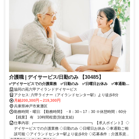
介護職 | デイサービス/日勤のみ 【30485】
✅デイサービスでの介護業務 ✅日勤のみ ✅日曜日お休み ✅車通勤ご
相談可能 ✅アイランドセンター駅より徒歩8分 ✅応募条件：介護系資
協同の苑六甲アイランドデイサービス
格をお持ちの方
アクセス: 六甲ライナー（アイランドセンター駅）より徒歩8分
月給200,300円～219,300円
兵庫県神戸市東灘区
勤務時間・曜日: 【勤務時間】 ・8：30～17：30 ※休憩時間：60分
【残業】 有 10時間程度(別途支給)
仕事内容: ┏━━━━━━━━━━━━━━━┓ 【求人ポイント】 ◇
デイサービスでの介護業務 ◇日勤のみ ◇日曜日お休み ◇車通勤ご相
談可能 ◇アイランドセンター駅より徒歩8分 ◇応募条件：介護系資...