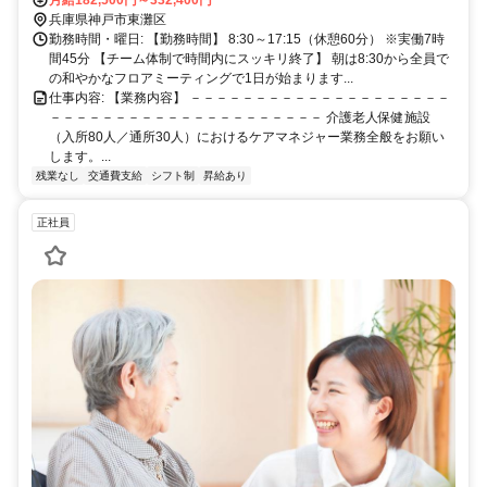
ドセンター駅」より徒歩4分 （主要駅からのアクセス） JR「住吉
月給182,500円～332,400円
駅」から六甲ライナー乗車で約9分 阪神「魚崎駅」から六甲ライナー
兵庫県神戸市東灘区
乗車で約6分 ※「三ノ宮駅」や「大阪駅」からも30〜40分圏内で、毎
勤務時間・曜日: 【勤務時間】 8:30～17:15（休憩60分） ※実働7時
日の通勤もラクラクです！
間45分 【チーム体制で時間内にスッキリ終了】 朝は8:30から全員で
の和やかなフロアミーティングで1日が始まります...
仕事内容: 【業務内容】 －－－－－－－－－－－－－－－－－－－－
－－－－－－－－－－－－－－－－－－－－－ 介護老人保健施設
（入所80人／通所30人）におけるケアマネジャー業務全般をお願い
します。...
残業なし
交通費支給
シフト制
昇給あり
正社員