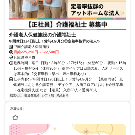
介護老人保健施設の介護福祉士
年間休日124日以上！賞与4か月分◎定着率抜群の法人✨
甲南介護老人保健施設
月給225,250円～322,500円
兵庫県神戸市
勤務時間・曜日: 日勤：8時30分～17時15分（休憩60分） 夜勤：16時
15分～8時45分（休憩90分） ※デイケアは日勤のみ、入所サービス
は基本的に2交替勤務（早出、遅出勤務あり）
仕事内容: ✅年間休日120日以上！ ✅賞与4か月分！ 【業務内容】 老
健施設における介護業務 ・デイケア、入所フロアにおける介護業務
・在宅復帰支援 など 【定員】 入所80人／通所30人 ...
残業なし
交通費支給
シフト制
昇給あり
派遣社員