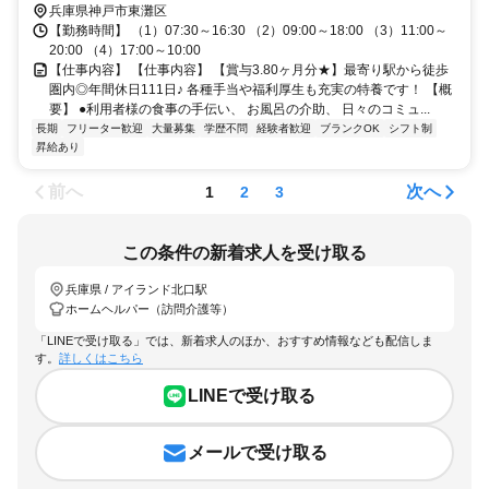
兵庫県神戸市東灘区
【勤務時間】 （1）07:30～16:30 （2）09:00～18:00 （3）11:00～
20:00 （4）17:00～10:00
【仕事内容】 【仕事内容】 【賞与3.80ヶ月分★】最寄り駅から徒歩
圏内◎年間休日111日♪ 各種手当や福利厚生も充実の特養です！ 【概
要】 ●利用者様の食事の手伝い、 お風呂の介助、 日々のコミュ...
長期
フリーター歓迎
大量募集
学歴不問
経験者歓迎
ブランクOK
シフト制
昇給あり
前へ
次へ
1
2
3
この条件の新着求人を受け取る
兵庫県 / アイランド北口駅
ホームヘルパー（訪問介護等）
「LINEで受け取る」では、新着求人のほか、おすすめ情報なども配信しま
す。
詳しくはこちら
LINEで受け取る
メールで受け取る