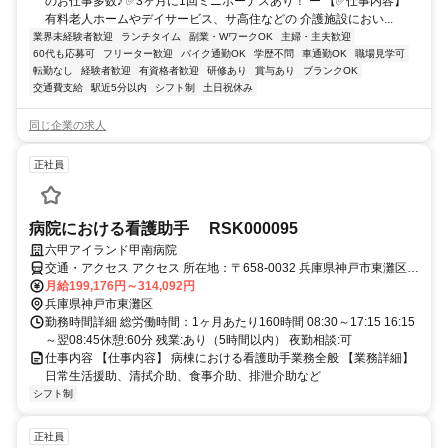
のお仕事多数♪ ✅3ヶ月に1回ミニボーナスあり！ ー 【✅仕事内容】
有料老人ホームやデイサービス、サ高住などの 介護施設におい...
業界未経験者歓迎
ランチタイム
副業・WワークOK
主婦・主夫歓迎
60代も応募可
フリーター歓迎
バイク通勤OK
学歴不問
車通勤OK
職場見学可
転勤なし
経験者歓迎
有資格者歓迎
研修あり
賞与あり
ブランクOK
交通費支給
駅近5分以内
シフト制
土日祝休み
同じ企業の求人
正社員
病院における看護助手 RSK000095
六甲アイランド甲南病院
交通・アクセス アクセス 所在地：〒658-0032 兵庫県神戸市東灘区向
洋町中2丁目11 最寄駅：六甲アイランド線『アイランドセンター』駅
月給199,176円～314,092円
から徒歩2分
兵庫県神戸市東灘区
勤務時間詳細 総労働時間：1ヶ月あたり160時間 08:30～17:15 16:15
～翌08:45休憩:60分 残業:あり（5時間以内） 夜勤相談:可
仕事内容 【仕事内容】 病棟における看護助手業務全般 【業務詳細】
日常生活援助、清拭介助、食事介助、排泄介助など
シフト制
正社員