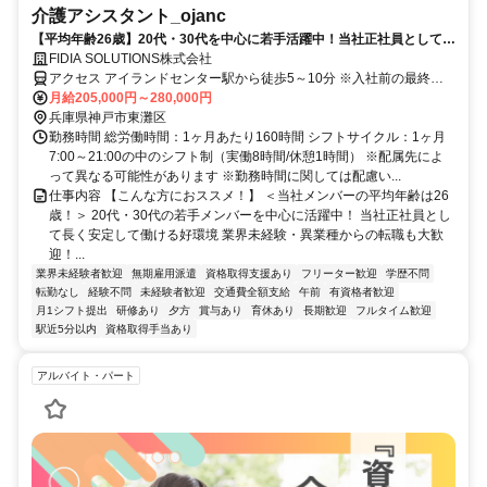
介護アシスタント_ojanc
【平均年齢26歳】20代・30代を中心に若手活躍中！当社正社員として安
定して長く働けます◎完全週休二日制＆残業少なめ／初年度賞与年3回
FIDIA SOLUTIONS株式会社
／未経験OK★採用基準は友達になれそうな人！／休暇制度充実！産育休
アクセス アイランドセンター駅から徒歩5～10分 ※入社前の最終面
取得率100%／全員面接実施中！書類選考なし！内定まで最短2日！今す
談にて配属先を決定致します。
月給205,000円～280,000円
ぐ働ける仕事を探している方はぜひ一度ご相談ください♪
兵庫県神戸市東灘区
勤務時間 総労働時間：1ヶ月あたり160時間 シフトサイクル：1ヶ月
7:00～21:00の中のシフト制（実働8時間/休憩1時間） ※配属先によ
って異なる可能性があります ※勤務時間に関しては配慮い...
仕事内容 【こんな方におススメ！】 ＜当社メンバーの平均年齢は26
歳！＞ 20代・30代の若手メンバーを中心に活躍中！ 当社正社員とし
て長く安定して働ける好環境 業界未経験・異業種からの転職も大歓
迎！...
業界未経験者歓迎
無期雇用派遣
資格取得支援あり
フリーター歓迎
学歴不問
転勤なし
経験不問
未経験者歓迎
交通費全額支給
午前
有資格者歓迎
月1シフト提出
研修あり
夕方
賞与あり
育休あり
長期歓迎
フルタイム歓迎
駅近5分以内
資格取得手当あり
アルバイト・パート