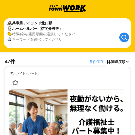
兵庫県
アイランド北口駅
ホームヘルパー（訪問介護等）
特徴/給与/雇用形態を選択してください
キーワードを選択してください
47件
条件保存
関連度順
アルバイト・パート