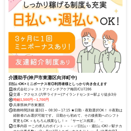
介護助手(神戸市東灘区向洋町中)
日払いOK×ミニボーナス有◎利用者様としっかり向き合えます
株式会社ジャ ストファインチアケア梅田/CU7286
交通・アクセス (六甲ライナー)アイランドセンター駅より徒歩3分
時給1,500円～1,700円
兵庫県神戸市東灘区
勤務時間詳細 週3日～ 08:30～17:15 ★日勤・夜勤選択OK！ ※夜勤は
経験者のみ選択可能です。 日勤から初めて、その後夜勤へのシフト
変更もOK ＜もちろん残業なし！＞ 「サービス残業」「...
仕事内容 ーこの求人のポイント－－－ ✅日払い・週払いOK! ✅駅チカ