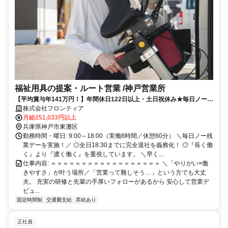
福祉用具の提案・ルート営業 /神戸営業所
【平均賞与年141万円！】年間休日122日以上・土日祝休み★毎日ノー残
業デー★未経験OK！充実の研修とサポート制度あり
株式会社フロンティア
月給251,033円以上
兵庫県神戸市東灘区
勤務時間・曜日: 9:00～18:00（実働8時間／休憩60分） ＼毎日ノー残
業デーを実施！／ ◎全日18:30までに完全退社を義務化！ ◎『長く働
く』より『濃く働く』を重視しています。 ＼早く...
仕事内容: ＝＝＝＝＝＝＝＝＝＝＝＝＝＝＝＝＝＝ ＼「やりがい×働
きやすさ」が叶う場所／​ 「営業って難しそう…」という方でも大丈
夫。 充実の研修と先輩の手厚いフォローがあるから 安心して営業デ
ビュ...
固定時間制
交通費支給
昇給あり
正社員