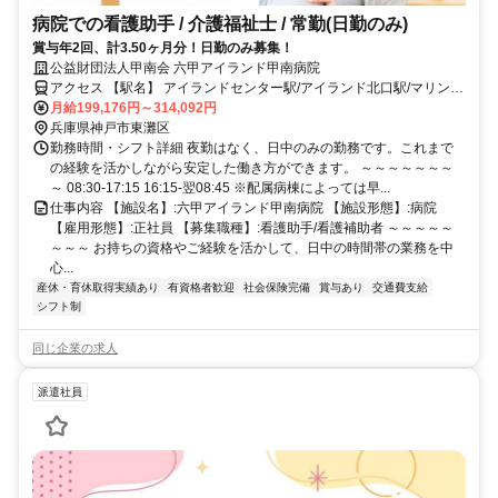
病院での看護助手 / 介護福祉士 / 常勤(日勤のみ)
賞与年2回、計3.50ヶ月分！日勤のみ募集！
公益財団法人甲南会 六甲アイランド甲南病院
アクセス 【駅名】 アイランドセンター駅/アイランド北口駅/マリンパ
ーク駅【アクセス】 アイランドセンター駅から徒歩3分
月給199,176円～314,092円
兵庫県神戸市東灘区
勤務時間・シフト詳細 夜勤はなく、日中のみの勤務です。これまで
の経験を活かしながら安定した働き方ができます。 ～～～～～～～
～ 08:30-17:15 16:15-翌08:45 ※配属病棟によっては早...
仕事内容 【施設名】:六甲アイランド甲南病院 【施設形態】:病院
【雇用形態】:正社員 【募集職種】:看護助手/看護補助者 ～～～～～
～～～ お持ちの資格やご経験を活かして、日中の時間帯の業務を中
心...
産休・育休取得実績あり
有資格者歓迎
社会保険完備
賞与あり
交通費支給
シフト制
同じ企業の求人
派遣社員