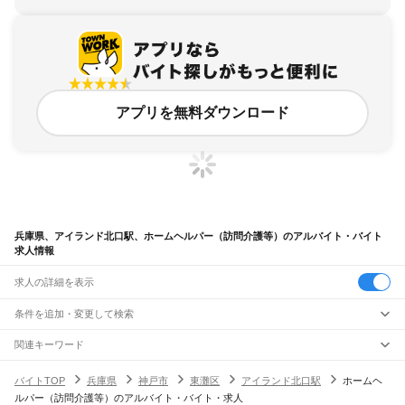
アプリを無料ダウンロード
兵庫県、アイランド北口駅、ホームヘルパー（訪問介護等）のアルバイト・バイト
求人情報
求人の詳細を表示
条件を追加・変更して検索
市区町村を追加・変更
関連キーワード
完全在宅ワーク 全国
シール貼り 在宅
現在地周辺
ガチャガチャ
犬カフェ
兵庫県
駅を追加・変更
バイトTOP
兵庫県
神戸市
東灘区
アイランド北口駅
ホームヘ
兵庫県
すべて
ルパー（訪問介護等）のアルバイト・バイト・求人
神戸市
すべて