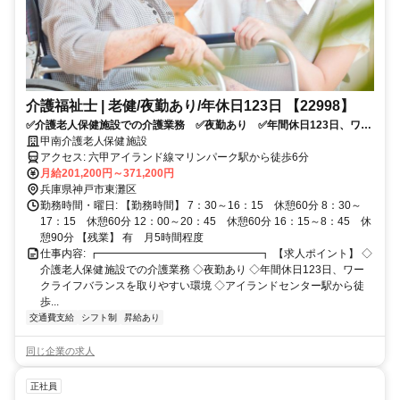
介護福祉士 | 老健/夜勤あり/年休日123日 【22998】
✅介護老人保健施設での介護業務 ✅夜勤あり ✅年間休日123日、ワー
クライフバランスを取りやすい環境 ✅アイランドセンター駅から徒歩
甲南介護老人保健施設
６分 ✅応募条件：介護系資格をお持ちの方
アクセス: 六甲アイランド線マリンパーク駅から徒歩6分
月給201,200円～371,200円
兵庫県神戸市東灘区
勤務時間・曜日: 【勤務時間】 7：30～16：15 休憩60分 8：30～
17：15 休憩60分 12：00～20：45 休憩60分 16：15～8：45 休
憩90分 【残業】 有 月5時間程度
仕事内容: ┏━━━━━━━━━━━━━━━┓ 【求人ポイント】 ◇
介護老人保健施設での介護業務 ◇夜勤あり ◇年間休日123日、ワー
クライフバランスを取りやすい環境 ◇アイランドセンター駅から徒
歩...
交通費支給
シフト制
昇給あり
同じ企業の求人
正社員