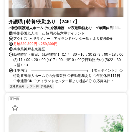
介護職 | 特養/夜勤あり 【24617】
✅特別養護老人ホームでの介護業務 ✅夜勤勤務あり ✅年間休日111
日 ✅車通勤OK ✅アイランドセンター駅より徒歩8分 ✅応募条件：
特別養護老人ホーム 協同の苑六甲アイランド
介護系資格をお持ちの方
アクセス: 六甲ライナー（アイランドセンター駅）より徒歩8分
月給220,300円～259,300円
兵庫県神戸市東灘区
勤務時間・曜日: 【勤務時間】 (1) 7：30～16：30 (2) 9：00～18：00
(3) 11：00～20：00 (4)17：00～翌10：00(2日勤務扱い) (5)22：30
～翌7：3...
仕事内容: ┏━━━━━━━━━━━━━━━┓ 【求人ポイント】 ◇
特別養護老人ホームでの介護業務 ◇夜勤勤務あり ◇年間休日111日
◇車通勤OK ◇アイランドセンター駅より徒歩8分 ◇応募条件：...
交通費支給
シフト制
昇給あり
正社員