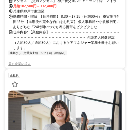
アクセス: 【交通アクセス】 神戸新交通六甲アイランド線「アイラン
ドセンター駅」より徒歩4分 （主要駅からのアクセス） JR「住吉
月給182,500円～332,400円
駅」から六甲ライナー乗車で約9分 阪神「魚崎駅」から六甲ライナー
兵庫県神戸市東灘区
乗車で約6分 ※「三ノ宮駅」や「大阪駅」からも30〜40分圏内で、毎
勤務時間・曜日: 【勤務時間】 8:30～17:15（休憩60分） ※実働7時
日の通勤もラクラクです！
間45分 【退勤後の完全な自由をお約束】 個人事務所や小規模居宅に
ありがちな「24時間いつでも鳴る携帯をビクビクしな...
仕事内容: 【業務内容】 －－－－－－－－－－－－－－－－－－－－
－－－－－－－－－－－－－－－－－－－－－ 介護老人保健施設
（入所80人／通所30人）におけるケアマネジャー業務全般をお願い
します。...
残業なし
交通費支給
シフト制
昇給あり
同じ企業の求人
正社員