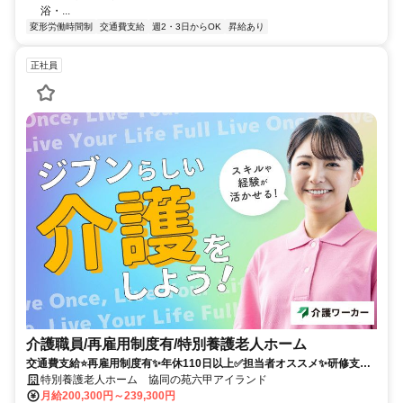
浴・...
変形労働時間制
交通費支給
週2・3日からOK
昇給あり
正社員
介護職員/再雇用制度有/特別養護老人ホーム
交通費支給⭐️再雇用制度有✨年休110日以上✅️担当者オススメ✨研修支援
有⭕️経験者優遇✨車通勤ＯＫ
特別養護老人ホーム 協同の苑六甲アイランド
月給200,300円～239,300円