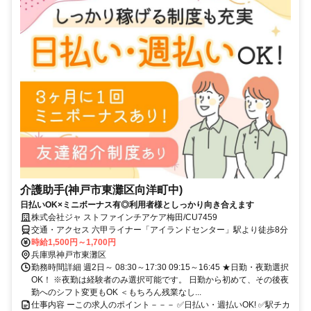
介護助手(神戸市東灘区向洋町中)
日払いOK×ミニボーナス有◎利用者様としっかり向き合えます
株式会社ジャ ストファインチアケア梅田/CU7459
交通・アクセス 六甲ライナー「アイランドセンター」駅より徒歩8分
時給1,500円～1,700円
兵庫県神戸市東灘区
勤務時間詳細 週2日～ 08:30～17:30 09:15～16:45 ★日勤・夜勤選択
OK！ ※夜勤は経験者のみ選択可能です。 日勤から初めて、その後夜
勤へのシフト変更もOK ＜もちろん残業なし...
仕事内容 ーこの求人のポイント－－－ ✅日払い・週払いOK! ✅駅チカ