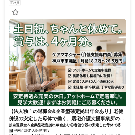
正社員
【法人独自の退職金&企業型確定拠出年金あり】老健
併設の安定した母体で働く、居宅介護支援事業所のケ
独自退職金＆企業型確定拠出年金あり◎老健併設の安定した母体で将来
アマネジャー
も安心のケアマネ安定基盤✨
甲南介護老人保健施設