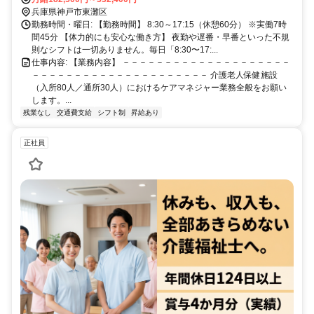
駅」から六甲ライナー乗車で約9分 阪神「魚崎駅」から六甲ライナー
兵庫県神戸市東灘区
乗車で約6分 ※「三ノ宮駅」や「大阪駅」からも30〜40分圏内で、毎
勤務時間・曜日: 【勤務時間】 8:30～17:15（休憩60分） ※実働7時
日の通勤もラクラクです！
間45分 【体力的にも安心な働き方】 夜勤や遅番・早番といった不規
則なシフトは一切ありません。毎日「8:30〜17:...
仕事内容: 【業務内容】 －－－－－－－－－－－－－－－－－－－－
－－－－－－－－－－－－－－－－－－－－－ 介護老人保健施設
（入所80人／通所30人）におけるケアマネジャー業務全般をお願い
します。...
残業なし
交通費支給
シフト制
昇給あり
正社員