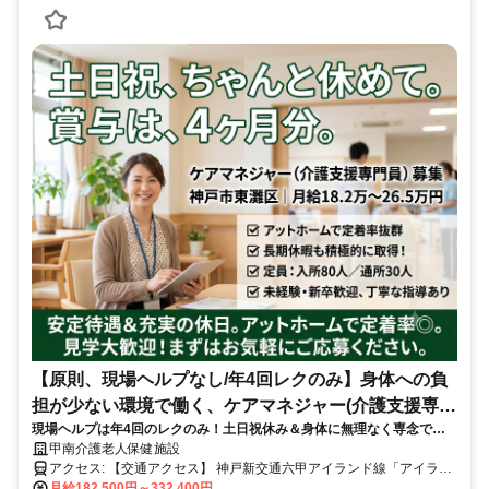
【原則、現場ヘルプなし/年4回レクのみ】身体への負
担が少ない環境で働く、ケアマネジャー(介護支援専門
現場ヘルプは年4回のレクのみ！土日祝休み＆身体に無理なく専念でき
員/居宅・老健)
る老健ケアマネ専門職✨
甲南介護老人保健施設
アクセス: 【交通アクセス】 神戸新交通六甲アイランド線「アイラン
ドセンター駅」より徒歩4分 （主要駅からのアクセス） JR「住吉
月給182,500円～332,400円