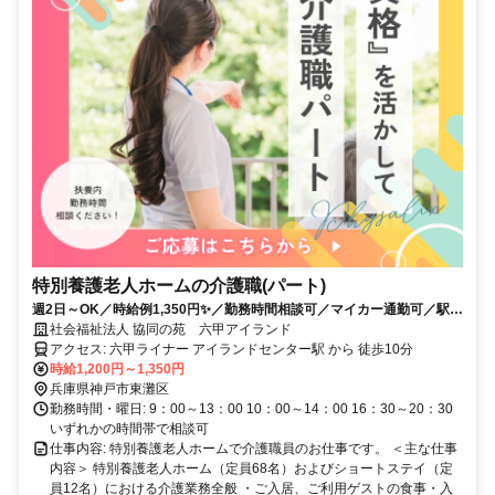
特別養護老人ホームの介護職(パート)
週2日～OK／時給例1,350円✨／勤務時間相談可／マイカー通勤可／駅徒
歩8分
社会福祉法人 協同の苑 六甲アイランド
アクセス: 六甲ライナー アイランドセンター駅 から 徒歩10分
時給1,200円～1,350円
兵庫県神戸市東灘区
勤務時間・曜日: 9：00～13：00 10：00～14：00 16：30～20：30
いずれかの時間帯で相談可
仕事内容: 特別養護老人ホームで介護職員のお仕事です。 ＜主な仕事
内容＞ 特別養護老人ホーム（定員68名）およびショートステイ（定
員12名）における介護業務全般 ・ご入居、ご利用ゲストの食事・入