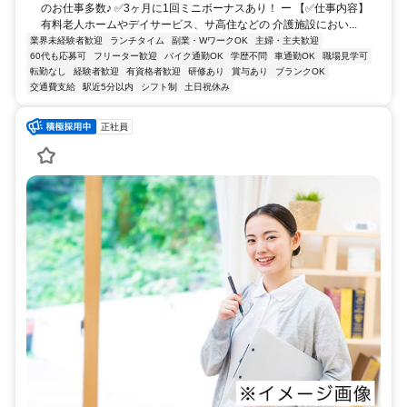
のお仕事多数♪ ✅3ヶ月に1回ミニボーナスあり！ ー 【✅仕事内容】
有料老人ホームやデイサービス、サ高住などの 介護施設におい...
業界未経験者歓迎
ランチタイム
副業・WワークOK
主婦・主夫歓迎
60代も応募可
フリーター歓迎
バイク通勤OK
学歴不問
車通勤OK
職場見学可
転勤なし
経験者歓迎
有資格者歓迎
研修あり
賞与あり
ブランクOK
交通費支給
駅近5分以内
シフト制
土日祝休み
正社員