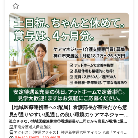
【地域医療連携室への配属】看護部長が室長だから意
見が通りやすい!風通しの良い環境のケアマネジャー
孤立させない地域医療連携室◎看護部長が上司だから意見が現場に通り
(介護支援専門員)
やすい老健ケアマネ風通し抜群✨
甲南介護老人保健施設
アクセス: 【交通アクセス】 神戸新交通六甲アイランド線「アイラン