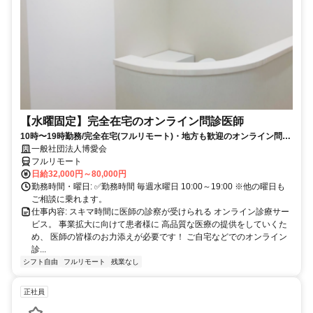
【水曜固定】完全在宅のオンライン問診医師
10時〜19時勤務/完全在宅(フルリモート)・地方も歓迎のオンライン問診
業務
一般社団法人博愛会
フルリモート
日給32,000円～80,000円
勤務時間・曜日: ✅勤務時間 毎週水曜日 10:00～19:00 ※他の曜日も
ご相談に乗れます。
仕事内容: スキマ時間に医師の診察が受けられる オンライン診療サー
ビス。 事業拡大に向けて患者様に 高品質な医療の提供をしていくた
め、 医師の皆様のお力添えが必要です！ ご自宅などでのオンライン
診...
シフト自由
フルリモート
残業なし
正社員