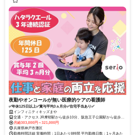
夜勤やオンコールが無い医療的ケアの看護師
✅年休125日以上✅賞与平均3ヵ月分✅住宅手当あり✅
インフィニティキッズまや
交通・アクセス JR摩耶駅から徒歩10分、阪急王子公園駅から徒歩15
分
月給303,000円～321,000円
兵庫県神戸市灘区
勤務時間詳細 実働時間：1日あたり8時間 平均勤務日数：1ヶ月あた