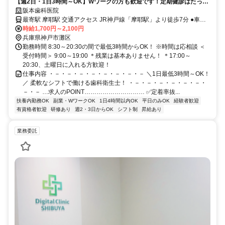
【週2日・1日3時間～OK】Wワークの方も歓迎です！定期健診はたっぷ
り60分！患者さんにしっかり向き合える歯科衛生士
阪本歯科医院
最寄駅 摩耶駅 交通アクセス JR神戸線「摩耶駅」より徒歩7分 ●車通
時給1,700円～2,100円
勤OK ●バイク通勤OK
兵庫県神戸市灘区
勤務時間 8:30～20:30の間で最低3時間からOK！ ※時間は応相談 ＜
受付時間＞ 9:00～19:00 ＊残業は基本ありません！ ＊17:00～
20:30、土曜日に入れる方歓迎！
仕事内容 ・－・－・－・－・－・－・－・－ ＼1日最低3時間～OK！
／ 柔軟なシフトで働ける歯科衛生士！ ・－・－・－・－・－・－・
－・－ …求人のPOINT………………………… ✅定着率抜...
扶養内勤務OK
副業・WワークOK
1日4時間以内OK
平日のみOK
経験者歓迎
有資格者歓迎
研修あり
週2・3日からOK
シフト制
昇給あり
業務委託