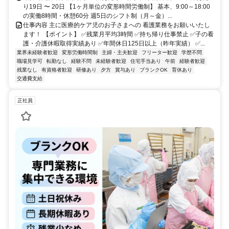
り19日 〜 20日 【1ヶ月単位の変形時間労働制】 基本、9:00～18:00
の実働8時間・休憩60分 週5日のシフト制（月～金）...
仕事内容 主に医療的ケア児のお子さまへの 看護業務をお願いいたし
ます！ 【ポイント】 ✅残業月平均3時間 ✅持ち帰り仕事禁止 ✅子の看
護・介護休暇取得実績あり ✅年間休日125日以上（昨年実績） ✅...
業界未経験者歓迎
変形労働時間制
主婦・主夫歓迎
フリーター歓迎
学歴不問
職場見学可
転勤なし
経験不問
未経験者歓迎
住宅手当あり
午前
経験者歓迎
残業なし
有資格者歓迎
研修あり
夕方
賞与あり
ブランクOK
育休あり
交通費支給
正社員