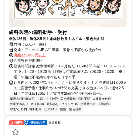
歯科医院の歯科助手・受付
年休126日！週休2.5日！未経験歓迎！ネイル・髪色自由◎
竹内じゅんペー歯科
交通・アクセス JR六甲道駅、阪急六甲駅から徒歩5分
月給225,000円以上
兵庫県神戸市灘区
勤務時間詳細 総労働時間：1ヶ月あたり160時間 午前：08:20～12:20
午後：14:20～19:20 ※土曜日は午前診療のみ（08:20～13:20） ※土
曜日午後は不定期でオペあり（オペ手...
仕事内容 ＼2027年1月から、さらに働きやすく！／ 午後診は18:00ま
でに変更予定♪ 仕事終わりの時間も充実できる働き方へ◎ ✅週休2.5
日！年間休日126日！ ✅賞与年2回◎住宅手当/家賃手...
業界未経験者歓迎
主婦・主夫歓迎
固定時間制
経験不問
未経験者歓迎
住宅手当あり
ネイルOK
賞与あり
ブランクOK
交通費支給
長期歓迎
駅近5分以内
社割あり
ピアスOK
髪型・髪色自由
派遣社員