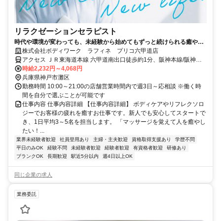
リラクゼーションセラピスト
時代や環境が変わっても、未経験から始めてもずっと続けられる癒やし
の仕事。手に職を身につけて、生き方を変えよう。
株式会社ボディワーク ラフィネ プリコ六甲道店
アクセス ＪＲ東海道本線 六甲道南出口徒歩約1分、阪神本線/阪神な
んば線 新在家徒歩約7分、阪急神戸本線 六甲出口3徒歩約11分 最寄
時給2,232円～4,068円
駅：六甲道駅
兵庫県神戸市灘区
勤務時間 10:00～21:00の店舗営業時間内で週3日～応相談 ※働く時
間を自分で選ぶことが可能です
仕事内容 仕事内容詳細 【仕事内容詳細】 ボディケアやリフレクソロ
ジーでお客様の疲れを癒すお仕事です。新人でも安心してスタートで
き、1日平均3～5名を担当します。 「マッサージを覚えて人を癒やし
たい！...
業界未経験者歓迎
社員登用あり
主婦・主夫歓迎
資格取得支援あり
学歴不問
平日のみOK
経験不問
未経験者歓迎
経験者歓迎
有資格者歓迎
研修あり
ブランクOK
長期歓迎
駅近5分以内
週4日以上OK
同じ企業の求人
業務委託