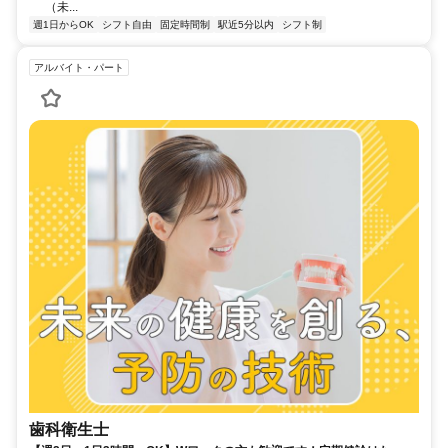
（未...
週1日からOK
シフト自由
固定時間制
駅近5分以内
シフト制
アルバイト・パート
歯科衛生士