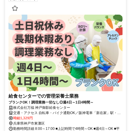
給食センターでの管理栄養士業務
ブランクOK！調理業務一切なし◎週4日～1日4時間～
株式会社万福 神戸御影給食センター
交通・アクセス 自転車・バイク通勤OK／阪神電車「新在家」駅・
「石屋川」駅から徒歩10分
時給1,329円
兵庫県神戸市東灘区
勤務時間詳細 8:00～17:00 ■上記時間で4時間～OK ■週4日～OK ■平