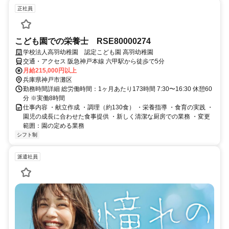
正社員
こども園での栄養士 RSE80000274
学校法人高羽幼稚園 認定こども園 高羽幼稚園
交通・アクセス 阪急神戸本線 六甲駅から徒歩で5分
月給215,000円以上
兵庫県神戸市灘区
勤務時間詳細 総労働時間：1ヶ月あたり173時間 7:30〜16:30 休憩60
分 ※実働8時間
仕事内容 ・献立作成 ・調理（約130食） ・栄養指導 ・食育の実践 ・
園児の成長に合わせた食事提供 ・新しく清潔な厨房での業務 ・変更
範囲：園の定める業務
シフト制
派遣社員