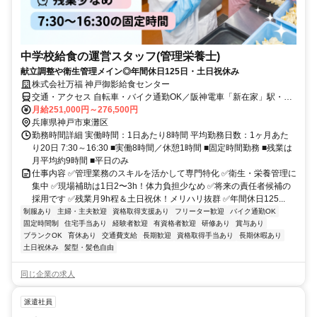
中学校給食の運営スタッフ(管理栄養士)
献立調整や衛生管理メイン◎年間休日125日・土日祝休み
株式会社万福 神戸御影給食センター
交通・アクセス 自転車・バイク通勤OK／阪神電車「新在家」駅・
「石屋川」駅から徒歩10分
月給251,000円～276,500円
兵庫県神戸市東灘区
勤務時間詳細 実働時間：1日あたり8時間 平均勤務日数：1ヶ月あた
り20日 7:30～16:30 ■実働8時間／休憩1時間 ■固定時間勤務 ■残業は
月平均約9時間 ■平日のみ
仕事内容 ✅管理業務のスキルを活かして専門特化 ✅衛生・栄養管理に
集中 ✅現場補助は1日2〜3h！体力負担少なめ ✅将来の責任者候補の
採用です ✅残業月9h程＆土日祝休！メリハリ抜群 ✅年間休日125...
制服あり
主婦・主夫歓迎
資格取得支援あり
フリーター歓迎
バイク通勤OK
固定時間制
住宅手当あり
経験者歓迎
有資格者歓迎
研修あり
賞与あり
ブランクOK
育休あり
交通費支給
長期歓迎
資格取得手当あり
長期休暇あり
土日祝休み
髪型・髪色自由
同じ企業の求人
派遣社員