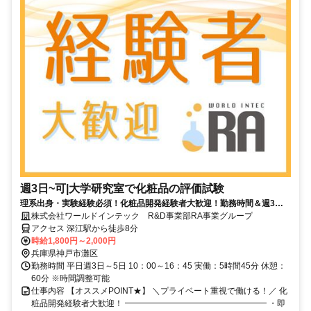
週3日~可|大学研究室で化粧品の評価試験
理系出身・実験経験必須！化粧品開発経験者大歓迎！勤務時間＆週3日
のみの勤務相談OK！高時給1800-200円！土日祝休み！
株式会社ワールドインテック R&D事業部RA事業グループ
アクセス 深江駅から徒歩8分
時給1,800円～2,000円
兵庫県神戸市灘区
勤務時間 平日週3日～5日 10：00～16：45 実働：5時間45分 休憩：
60分 ※時間調整可能
仕事内容 【オススメPOINT★】 ＼プライベート重視で働ける！／ 化
粧品開発経験者大歓迎！ ━━━━━━━━━━━━━━━━━ ・即