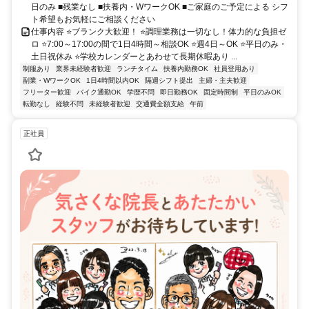
日のみ ■残業なし ■扶養内・WワークOK ■ご家庭のご予定による シフ
ト希望もお気軽にご相談ください
仕事内容 ⭐ブランク大歓迎！ ⭐調理業務は一切なし！体力的な負担ゼ
ロ ⭐7:00～17:00の間で1日4時間～相談OK ⭐週4日～OK ⭐平日のみ・
土日祝休み ⭐学校カレンダーとあわせて長期休暇あり ...
制服あり
業界未経験者歓迎
ランチタイム
扶養内勤務OK
社員登用あり
副業・WワークOK
1日4時間以内OK
隔週シフト提出
主婦・主夫歓迎
フリーター歓迎
バイク通勤OK
学歴不問
即日勤務OK
固定時間制
平日のみOK
転勤なし
経験不問
未経験者歓迎
交通費全額支給
午前
正社員