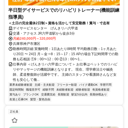
半日型デイサービスでのリハビリトレーナー(機能訓練
指導員)
＜土日の完全週休2日制＞資格を活かして安定勤務！賞与・寸志有
デイサービスセンター げんきリハ六甲道
交通・アクセス JR六甲道駅から徒歩3分
月給240,000円～320,000円
兵庫県神戸市灘区
勤務時間詳細 実働時間：1日あたり8時間 平均勤務日数：1ヶ月あた
り20日 〜 24日 月～金⇒8：15～17：15 APの場合下記時間帯での勤
務も応相談 ①9：00〜12：00 ②13：00〜1...
仕事内容 ＜げんきリハ六甲道について＞ お仕事はベットでのリハビ
リやマッサージの機能訓練となります。 現在、理学療法士や鍼灸
師、柔道整復師が活躍中です。 主婦のスタッフや看護師さんなど女
性も安心して働...
業界未経験者歓迎
主婦・主夫歓迎
フリーター歓迎
バイク通勤OK
学歴不問
固定時間制
職場見学可
経験不問
未経験者歓迎
経験者歓迎
有資格者歓迎
賞与あり
ブランクOK
交通費支給
長期歓迎
駅近5分以内
長期休暇あり
友達と応募OK
髪型・髪色自由
正社員