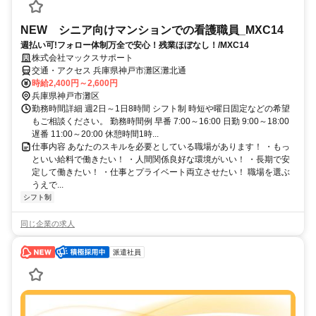
NEW シニア向けマンションでの看護職員_MXC14
週払い可!フォロー体制万全で安心！残業ほぼなし！/MXC14
株式会社マックスサポート
交通・アクセス 兵庫県神戸市灘区灘北通
時給2,400円～2,600円
兵庫県神戸市灘区
勤務時間詳細 週2日～1日8時間 シフト制 時短や曜日固定などの希望
もご相談ください。 勤務時間例 早番 7:00～16:00 日勤 9:00～18:00
遅番 11:00～20:00 休憩時間1時...
仕事内容 あなたのスキルを必要としている職場があります！ ・もっ
といい給料で働きたい！ ・人間関係良好な環境がいい！ ・長期で安
定して働きたい！ ・仕事とプライベート両立させたい！ 職場を選ぶ
うえで...
シフト制
同じ企業の求人
派遣社員