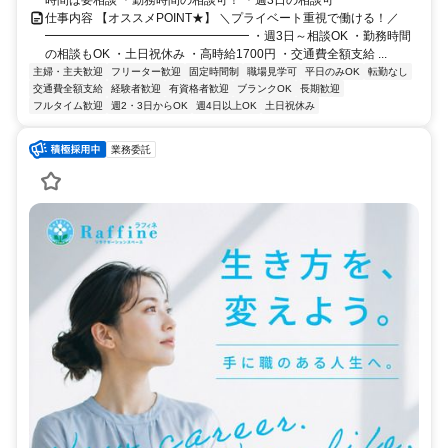
仕事内容 【オススメPOINT★】 ＼プライベート重視で働ける！／
━━━━━━━━━━━━━━━━━ ・週3日～相談OK ・勤務時間
の相談もOK ・土日祝休み ・高時給1700円 ・交通費全額支給 ...
主婦・主夫歓迎
フリーター歓迎
固定時間制
職場見学可
平日のみOK
転勤なし
交通費全額支給
経験者歓迎
有資格者歓迎
ブランクOK
長期歓迎
フルタイム歓迎
週2・3日からOK
週4日以上OK
土日祝休み
業務委託