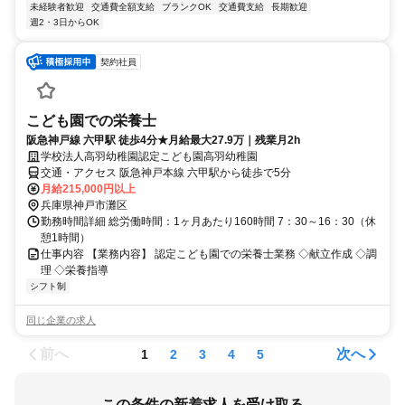
未経験者歓迎
交通費全額支給
ブランクOK
交通費支給
長期歓迎
週2・3日からOK
契約社員
こども園での栄養士
阪急神戸線 六甲駅 徒歩4分★月給最大27.9万｜残業月2h
学校法人高羽幼稚園認定こども園高羽幼稚園
交通・アクセス 阪急神戸本線 六甲駅から徒歩で5分
月給215,000円以上
兵庫県神戸市灘区
勤務時間詳細 総労働時間：1ヶ月あたり160時間 7：30～16：30（休
憩1時間）
仕事内容 【業務内容】 認定こども園での栄養士業務 ◇献立作成 ◇調
理 ◇栄養指導
シフト制
同じ企業の求人
前へ
次へ
1
2
3
4
5
この条件の新着求人を受け取る