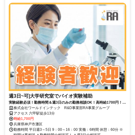
週3日~可|大学研究室でバイオ実験補助
実験経験必須！勤務時間＆週3日のみの勤務相談OK！高時給1700円！初
めての作業があっても大丈夫！土日祝休み！
株式会社ワールドインテック R&D事業部RA事業グループ
アクセス 六甲駅徒歩13分
時給1,700円
兵庫県神戸市灘区
勤務時間 平日週3～5日 9：00～16：00 実働：6時間 休憩：60分 ※
時間は要相談 ＊勤務時間の相談可！ ＊週3日の相談可