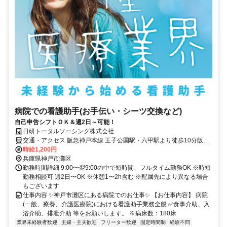
病院での看護助手(お手伝い・シーツ交換など)
自己申告シフトＯＫ＆週2日～可能！
日研トータルソーシング株式会社
交通・アクセス 阪急神戸本線 王子公園駅・六甲駅より徒歩10分阪神
本線 大石駅より徒歩10分JR神戸線 六甲道駅より徒歩10分
時給1,200円
兵庫県神戸市灘区
勤務時間詳細 9:00〜翌9:00の中で短時間、フルタイム勤務OK ※時短
勤務相談可 週2日〜OK ※休憩1〜2h含む ※配属先により異なる場合
もございます
仕事内容 ✨神戸市灘区にある病院でのお仕事✨ 【お仕事内容】 病院
(一般、療養、介護医療院)における看護助手業務全般 ✅食事介助、入
浴介助、排泄介助 等をお願いします。 ※病床数：180床
業界未経験者歓迎
主婦・主夫歓迎
フリーター歓迎
固定時間制
経験不問