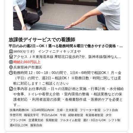
放課後デイサービスでの看護師
平日のみの週2日～OK！選べる勤務時間＆曜日で働きやすさ◎資格・経
験が活かせるお仕事★
serio(セリオ) インフィニティキッズまや
アクセス ＪＲ東海道本線 摩耶北口徒歩約7分、阪神本線/阪神なんば
線 大石徒歩約10分、阪神本線/阪神なんば線 西灘徒歩約12分 車通勤
時給2,060円以上
可（駐車場代自己負担）※規定あり
兵庫県神戸市灘区
勤務時間 12：00～18：00の間で、1日4～6時間で相談OK！ 月～金
（平日）の間で、週2日～相談OK！ ※勤務日数・時間に関しては柔
軟に対応します！ご相談ください♪
仕事内容 お仕事内容 ・日々の活動計画と実施 ・行事計画 ・水分補給
や食事、トイレや着替え介助 ・室内環境の整備 ・相談業務などの保
護者対応 ・利用者送迎の添乗 ・各種書類作成 ・医療的ケアを必要と
す...
扶養内勤務OK
1日4時間以内OK
主婦・主夫歓迎
フリーター歓迎
シフト自由
学歴不問
職場見学可
平日のみOK
午前
経験者歓迎
有資格者歓迎
夕方
ブランクOK
交通費支給
長期歓迎
フルタイム歓迎
週2・3日からOK
シフト制
週4日以上OK
服装自由