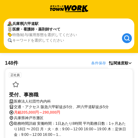
兵庫県
六甲道駅
医療・看護師・薬剤師すべて
特徴/給与/雇用形態を選択してください
キーワードを選択してください
148件
条件保存
関連度順
正社員
受付、事務職
医療法人社団竹内内科
交通・アクセス 阪急六甲駅徒歩5分、JR六甲道駅徒歩5分
月給205,000円～290,000円
兵庫県神戸市灘区
勤務時間詳細 実働時間：1日あたり8時間 平均勤務日数：1ヶ月あた
り18日 〜 20日 月・火・水：9:00～12:00 16:00～19:00 木：定休日
金：9:00～12:00 16:00～1...