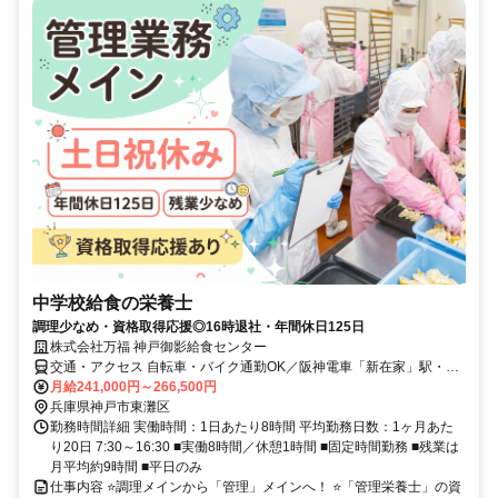
中学校給食の栄養士
調理少なめ・資格取得応援◎16時退社・年間休日125日
株式会社万福 神戸御影給食センター
交通・アクセス 自転車・バイク通勤OK／阪神電車「新在家」駅・
「石屋川」駅から徒歩10分
月給241,000円～266,500円
兵庫県神戸市東灘区
勤務時間詳細 実働時間：1日あたり8時間 平均勤務日数：1ヶ月あた
り20日 7:30～16:30 ■実働8時間／休憩1時間 ■固定時間勤務 ■残業は
月平均約9時間 ■平日のみ
仕事内容 ⭐調理メインから「管理」メインへ！ ⭐「管理栄養士」の資