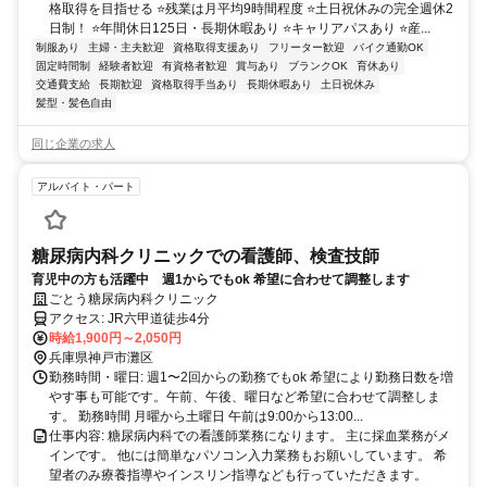
格取得を目指せる ⭐残業は月平均9時間程度 ⭐土日祝休みの完全週休2
日制！ ⭐年間休日125日・長期休暇あり ⭐キャリアパスあり ⭐産...
制服あり
主婦・主夫歓迎
資格取得支援あり
フリーター歓迎
バイク通勤OK
固定時間制
経験者歓迎
有資格者歓迎
賞与あり
ブランクOK
育休あり
交通費支給
長期歓迎
資格取得手当あり
長期休暇あり
土日祝休み
髪型・髪色自由
同じ企業の求人
アルバイト・パート
糖尿病内科クリニックでの看護師、検査技師
育児中の方も活躍中 週1からでもok 希望に合わせて調整します
ごとう糖尿病内科クリニック
アクセス: JR六甲道徒歩4分
時給1,900円～2,050円
兵庫県神戸市灘区
勤務時間・曜日: 週1〜2回からの勤務でもok 希望により勤務日数を増
やす事も可能です。午前、午後、曜日など希望に合わせて調整しま
す。 勤務時間 月曜から土曜日 午前は9:00から13:00...
仕事内容: 糖尿病内科での看護師業務になります。 主に採血業務がメ
インです。 他には簡単なパソコン入力業務もお願いしています。 希
望者のみ療養指導やインスリン指導なども行っていただきます。