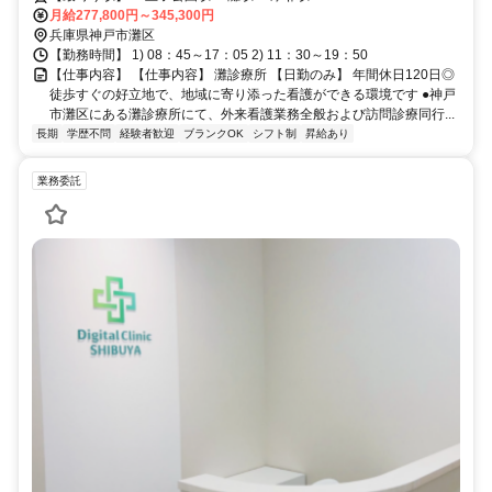
月給277,800円～345,300円
兵庫県神戸市灘区
【勤務時間】 1) 08：45～17：05 2) 11：30～19：50
【仕事内容】 【仕事内容】 灘診療所 【日勤のみ】 年間休日120日◎
徒歩すぐの好立地で、地域に寄り添った看護ができる環境です ●神戸
市灘区にある灘診療所にて、外来看護業務全般および訪問診療同行...
長期
学歴不問
経験者歓迎
ブランクOK
シフト制
昇給あり
業務委託