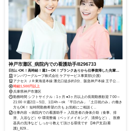
神戸市灘区_病院内での看護助手/8296733
日払いOK！高時給！週3～OK！ブランクありから仕事復帰した先輩や
ミドル世代も多数活躍中♪
マンパワーグループ株式会社 ケアサービス事業部(介護)
アクセス ＪＲ東海道本線 灘北口徒歩約3分、阪急神戸本線 王子公園
西口徒歩約5分、阪神本線/阪神なんば線 岩屋（阪神線）徒歩約7分
時給1,500円以上
車・バイク通勤OK（派遣先による）
兵庫県神戸市灘区
勤務時間 シフトサイクル：1ヶ月 ●3ヶ月以上の長期勤務歓迎 7:00～
21:00 ※週2日～5日、1日4h～ok 「平日のみ」「土日祝のみ」の働き
方もOK！ 短時間勤務希望の方も お気軽にご相談く...
仕事内容 ＜病院内での看護助手＞ 入院患者の身体介助（食事、排
泄、入浴など）や 環境整備（ベッドメイキング、清掃など）、 医療
器具の洗浄など しっかり教えて頂ける環境です 【神戸支店(看
護)_829...