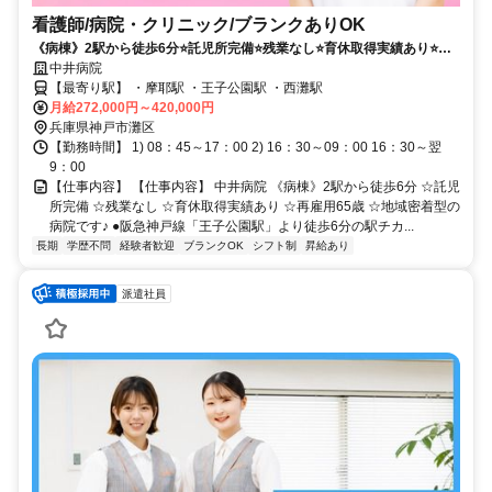
看護師/病院・クリニック/ブランクありOK
《病棟》2駅から徒歩6分⭐託児所完備⭐残業なし⭐育休取得実績あり⭐再
雇用65歳⭐地域密着型の病院です✨
中井病院
【最寄り駅】 ・摩耶駅 ・王子公園駅 ・西灘駅
月給272,000円～420,000円
兵庫県神戸市灘区
【勤務時間】 1) 08：45～17：00 2) 16：30～09：00 16：30～翌
9：00
【仕事内容】 【仕事内容】 中井病院 《病棟》2駅から徒歩6分 ☆託児
所完備 ☆残業なし ☆育休取得実績あり ☆再雇用65歳 ☆地域密着型の
病院です♪ ●阪急神戸線「王子公園駅」より徒歩6分の駅チカ...
長期
学歴不問
経験者歓迎
ブランクOK
シフト制
昇給あり
派遣社員