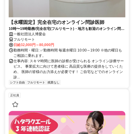
【水曜固定】完全在宅のオンライン問診医師
10時〜19時勤務/完全在宅(フルリモート)・地方も歓迎のオンライン問診
業務
一般社団法人博愛会
フルリモート
日給32,000円～80,000円
勤務時間・曜日: ✅勤務時間 毎週水曜日 10:00～19:00 ※他の曜日も
ご相談に乗れます。
仕事内容: スキマ時間に医師の診察が受けられる オンライン診療サー
ビス。 事業拡大に向けて患者様に 高品質な医療の提供をしていくた
め、 医師の皆様のお力添えが必要です！ ご自宅などでのオンライン
診...
シフト自由
フルリモート
残業なし
正社員