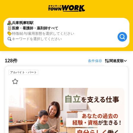
兵庫県
摩耶駅
医療・看護師・薬剤師すべて
特徴/給与/雇用形態を選択してください
キーワードを選択してください
128件
条件保存
関連度順
アルバイト・パート