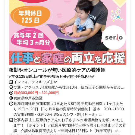
夜勤やオンコールが無い医療的ケアの看護師
✅年休125日以上✅賞与平均3ヵ月分✅住宅手当あり✅
インフィニティキッズまや
交通・アクセス JR摩耶駅から徒歩10分、阪急王子公園駅から徒歩15
分
月給303,000円～321,000円
兵庫県神戸市灘区
勤務時間詳細 実働時間：1日あたり8時間 平均勤務日数：1ヶ月あた
り19日 〜 20日 【1ヶ月単位の変形時間労働制】 基本、9:00～18:00
の実働8時間・休憩60分 週5日のシフト制（月～金）...
仕事内容 主に医療的ケア児のお子さまへの 看護業務をお願いいたし
ます！ 【ポイント】 ✅残業月平均3時間 ✅持ち帰り仕事禁止 ✅子の看
護・介護休暇取得実績あり ✅年間休日125日以上（昨年実績） ✅...