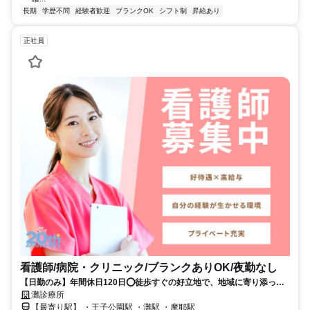
長期
学歴不問
経験者歓迎
ブランクOK
シフト制
昇給あり
正社員
看護師/病院・クリニック/ブランクありOK/夜勤なし
【日勤のみ】年間休日120日⭕徒歩すぐの好立地で、地域に寄り添った
看護ができる環境です
灘診療所
【最寄り駅】 ・王子公園駅 ・灘駅 ・摩耶駅