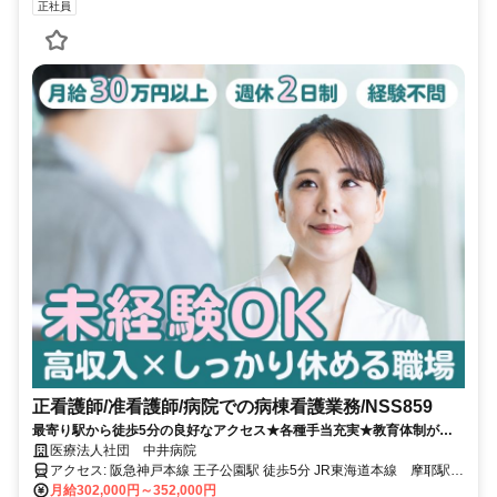
正社員
正看護師/准看護師/病院での病棟看護業務/NSS859
最寄り駅から徒歩5分の良好なアクセス★各種手当充実★教育体制がし
っかりしているのでブランクあるかでも可能です★
医療法人社団 中井病院
アクセス: 阪急神戸本線 王子公園駅 徒歩5分 JR東海道本線 摩耶駅
徒歩5分
月給302,000円～352,000円