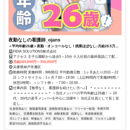
夜勤なしの看護師_ojans
＜平均年齢26歳＞夜勤・オンコールなし！残業ほぼなし♪月給28.5万円
～・昇給年2回・賞与年2回★初年度は賞与年3回★20代・30代の若手メ
FIDIA SOLUTIONS株式会社
ンバーが中心に活躍中！当社正社員として安定して働ける好環境◎
アクセス 王子公園駅から徒歩5～10分 ※入社前の最終面談にて配属
先を決定致します。
月給285,000円～350,000円
兵庫県神戸市灘区
勤務時間 実働時間：8時間/日 平均勤務日数：1ヶ月あたり20日～22
日 シフトサイクル：1ヶ月 7:00～19:00 （上記時間内で実働8時間／
休憩1時間） ＜シフト例＞ ・7:00～16:00...
仕事内容 【無理なく、看護師を続けたい方へ♪】 ＊＝＝＝＝＝＝＝＝
＝＝＝＝＝＝＝＝＝＝＊ ＜当社メンバーの平均年齢は26歳！＞ 20
代・30代の若手メンバーを中心に活躍中！ 当社正社員として長く安
定し...
社員登用あり
無期雇用派遣
資格取得支援あり
フリーター歓迎
学歴不問
転勤なし
交通費全額支給
午前
経験者歓迎
残業なし
有資格者歓迎
月1シフト提出
研修あり
夕方
賞与あり
育休あり
長期歓迎
フルタイム歓迎
駅近5分以内
資格取得手当あり