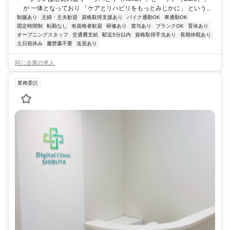
が 一体となっており 「ケアとリハビリをもっとみじかに」 という...
制服あり
主婦・主夫歓迎
資格取得支援あり
バイク通勤OK
車通勤OK
固定時間制
転勤なし
有資格者歓迎
研修あり
賞与あり
ブランクOK
育休あり
オープニングスタッフ
交通費支給
駅近5分以内
資格取得手当あり
長期休暇あり
土日祝休み
履歴書不要
送迎あり
同じ企業の求人
業務委託