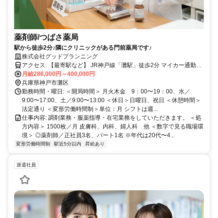
薬剤師/つばさ薬局
駅から徒歩2分♪隣にクリニックがある門前薬局です♪
株式会社グッドプランニング
アクセス: 【最寄駅など】 JR神戸線「灘駅」徒歩2分 マイカー通勤要
相談
月給286,000円～400,000円
兵庫県神戸市灘区
勤務時間・曜日: ＜開局時間＞ 月火木金 9：00〜19：00、水／
9:00〜17:00、土／9:00〜13:00 ＜休日＞日曜日、祝日 ＜休憩時間＞
法定通り ＜変形労働時間制＞単位：月 シフトは週...
仕事内容: 調剤業務・服薬指導・在宅業務をしていただきます。 ＜処
方内容＞ 1500枚／月 皮膚科、内科、婦人科 他 ＜数字で見る職場環
境＞ ◎薬剤師／正社員3名、パート1名 ※年代は20代〜4...
変形労働時間制
駅近5分以内
昇給あり
派遣社員