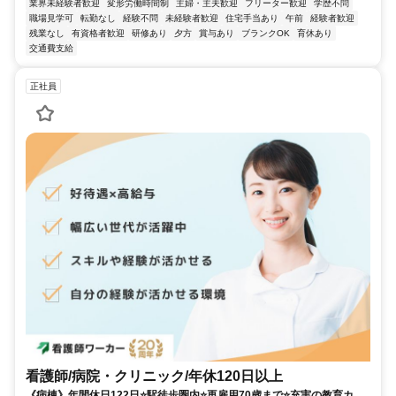
業界未経験者歓迎
変形労働時間制
主婦・主夫歓迎
フリーター歓迎
学歴不問
職場見学可
転勤なし
経験不問
未経験者歓迎
住宅手当あり
午前
経験者歓迎
残業なし
有資格者歓迎
研修あり
夕方
賞与あり
ブランクOK
育休あり
交通費支給
正社員
看護師/病院・クリニック/年休120日以上
《病棟》年間休日122日⭐駅徒歩圏内⭐再雇用70歳まで⭐充実の教育カリ