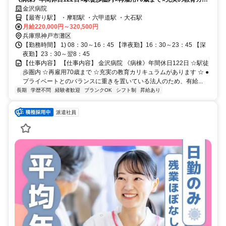
キュラムがあります⭐
金沢病院
【最寄り駅】 ・摩耶駅 ・六甲道駅 ・大石駅
月給220,000円～320,500円
兵庫県神戸市灘区
【勤務時間】 1) 08：30～16：45 【準夜勤】16：30～23：45 【深
夜勤】23：30～翌8：45
【仕事内容】 【仕事内容】 金沢病院 《病棟》年間休日122日 ☆駅徒
歩圏内 ☆再雇用70歳まで ☆充実の教育カリキュラムがあります ☆ ●
プライベートとのバランスに重きを置いている法人のため、有給...
長期
学歴不問
経験者歓迎
ブランクOK
シフト制
昇給あり
派遣社員