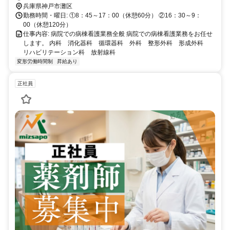
兵庫県神戸市灘区
勤務時間・曜日: ①8：45～17：00（休憩60分） ②16：30～9：
00（休憩120分）
仕事内容: 病院での病棟看護業務全般 病院での病棟看護業務をお任せ
します。 内科 消化器科 循環器科 外科 整形外科 形成外科
リハビリテーション科 放射線科
変形労働時間制
昇給あり
正社員