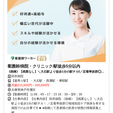
看護師/病院・クリニック/駅徒歩5分以内
《病棟》【残業なし】＼大石駅より徒歩1分の駅チカ❗️／定着率抜群⭕地
域包括ケア病床を有する病院でのお仕事です⭐
田所病院
【最寄り駅】 ・大石駅 ・西灘駅 ・摩耶駅
月給215,000円～305,000円
兵庫県神戸市灘区
【勤務時間】 1) 08：45～17：15 16：30～翌9：30
【仕事内容】 【仕事内容】 田所病院 《病棟》 【残業なし】 ＼大石
駅より徒歩1分の駅チカ！ ／定着率抜群◎地域包括ケア病床を有する
病院でのお仕事です★ ●病棟にて患者様の疾患や状態の情報収集と
確...