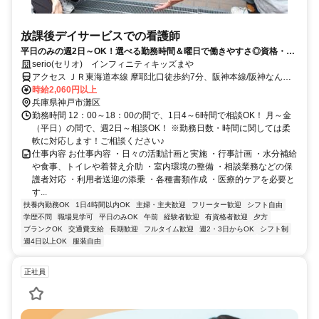
放課後デイサービスでの看護師
平日のみの週2日～OK！選べる勤務時間＆曜日で働きやすさ◎資格・経
験が活かせるお仕事★
serio(セリオ) インフィニティキッズまや
アクセス ＪＲ東海道本線 摩耶北口徒歩約7分、阪神本線/阪神なんば
線 大石徒歩約10分、阪神本線/阪神なんば線 西灘徒歩約12分 車通勤
時給2,060円以上
可（駐車場代自己負担）※規定あり
兵庫県神戸市灘区
勤務時間 12：00～18：00の間で、1日4～6時間で相談OK！ 月～金
（平日）の間で、週2日～相談OK！ ※勤務日数・時間に関しては柔
軟に対応します！ご相談ください♪
仕事内容 お仕事内容 ・日々の活動計画と実施 ・行事計画 ・水分補給
や食事、トイレや着替え介助 ・室内環境の整備 ・相談業務などの保
護者対応 ・利用者送迎の添乗 ・各種書類作成 ・医療的ケアを必要と
す...
扶養内勤務OK
1日4時間以内OK
主婦・主夫歓迎
フリーター歓迎
シフト自由
学歴不問
職場見学可
平日のみOK
午前
経験者歓迎
有資格者歓迎
夕方
ブランクOK
交通費支給
長期歓迎
フルタイム歓迎
週2・3日からOK
シフト制
週4日以上OK
服装自由
正社員