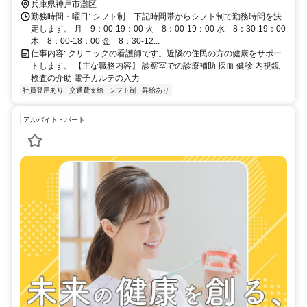
兵庫県神戸市灘区
勤務時間・曜日: シフト制 下記時間帯からシフト制で勤務時間を決
定します。 月 9：00-19：00 火 8：00-19：00 水 8：30-19：00
木 8：00-18：00 金 8：30-12...
仕事内容: クリニックの看護師です。近隣の住民の方の健康をサポー
トします。 【主な職務内容】 診察室での診療補助 採血 健診 内視鏡
検査の介助 電子カルテの入力
社員登用あり
交通費支給
シフト制
昇給あり
アルバイト・パート