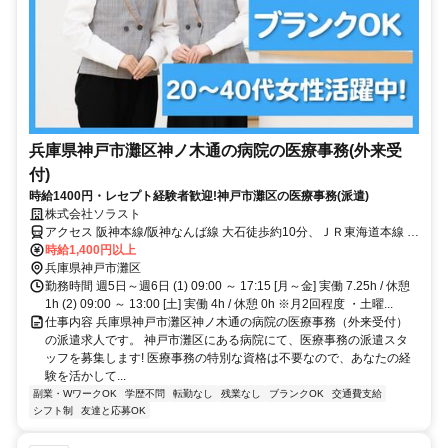
兵庫県神戸市灘区神ノ木通の病院の医療事務(外来受
付)
時給1400円・レセプト経験者歓迎!神戸市灘区の医療事務(派遣)
株式会社ソラスト
アクセス 阪神本線/阪神なんば線 大石徒歩約10分、ＪＲ東海道本線 摩
耶北口徒歩約12分、阪急神戸本線 六甲出口4徒歩約14分 「大石駅」
時給1,400円以上
徒歩12分,敷地内全て禁煙
兵庫県神戸市灘区
勤務時間 週5日～週6日 (1) 09:00 ～ 17:15 [月～金] 実働 7.25h / 休憩
1h (2) 09:00 ～ 13:00 [土] 実働 4h / 休憩 0h ※月2回程度 ・土曜...
仕事内容 兵庫県神戸市灘区神ノ木通の病院の医療事務（外来受付）
の派遣求人です。 神戸市灘区にある病院にて、医療事務の派遣スタ
ッフを募集します! 医療事務の特別な資格は不要なので、あなたの経
験を活かして...
副業・WワークOK
学歴不問
転勤なし
残業なし
ブランクOK
交通費支給
シフト制
友達と応募OK