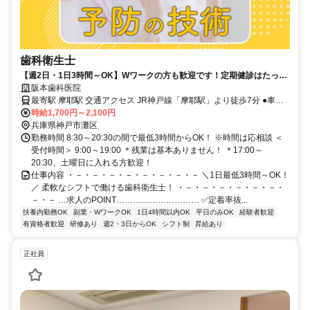
歯科衛生士
【週2日・1日3時間～OK】Wワークの方も歓迎です！定期健診はたっぷ
り60分！患者さんにしっかり向き合える歯科衛生士
阪本歯科医院
最寄駅 摩耶駅 交通アクセス JR神戸線「摩耶駅」より徒歩7分 ●車通
時給1,700円～2,100円
勤OK ●バイク通勤OK
兵庫県神戸市灘区
勤務時間 8:30～20:30の間で最低3時間からOK！ ※時間は応相談 ＜
受付時間＞ 9:00～19:00 ＊残業は基本ありません！ ＊17:00～
20:30、土曜日に入れる方歓迎！
仕事内容 ・－・－・－・－・－・－・－・－ ＼1日最低3時間～OK！
／ 柔軟なシフトで働ける歯科衛生士！ ・－・－・－・－・－・－・
－・－ …求人のPOINT………………………… ✅定着率抜...
扶養内勤務OK
副業・WワークOK
1日4時間以内OK
平日のみOK
経験者歓迎
有資格者歓迎
研修あり
週2・3日からOK
シフト制
昇給あり
正社員