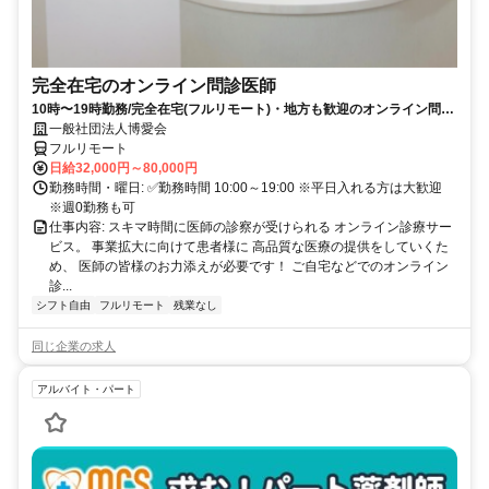
完全在宅のオンライン問診医師
10時〜19時勤務/完全在宅(フルリモート)・地方も歓迎のオンライン問診
業務
一般社団法人博愛会
フルリモート
日給32,000円～80,000円
勤務時間・曜日: ✅勤務時間 10:00～19:00 ※平日入れる方は大歓迎
※週0勤務も可
仕事内容: スキマ時間に医師の診察が受けられる オンライン診療サー
ビス。 事業拡大に向けて患者様に 高品質な医療の提供をしていくた
め、 医師の皆様のお力添えが必要です！ ご自宅などでのオンライン
診...
シフト自由
フルリモート
残業なし
同じ企業の求人
アルバイト・パート