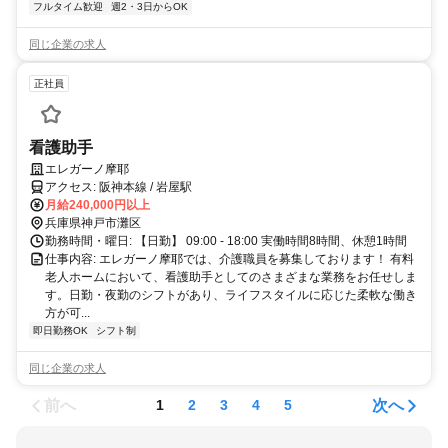
フルタイム歓迎
週2・3日からOK
同じ企業の求人
正社員
看護助手
エレガーノ摩耶
アクセス: 阪神本線 / 岩屋駅
月給240,000円以上
兵庫県神戸市灘区
勤務時間・曜日: 【日勤】 09:00 - 18:00 実働時間8時間、休憩1時間
仕事内容: エレガーノ摩耶では、介護職員を募集しております！ 有料
老人ホームにおいて、看護助手としてのさまざまな業務をお任せしま
す。日勤・夜勤のシフトがあり、ライフスタイルに応じた柔軟な働き
方が可...
即日勤務OK
シフト制
同じ企業の求人
前へ
次へ
1
2
3
4
5