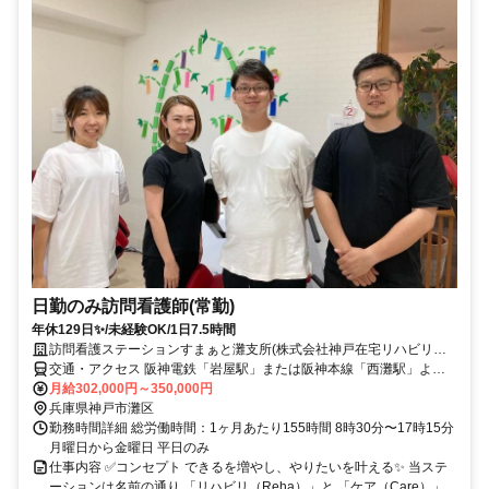
日勤のみ訪問看護師(常勤)
年休129日✨/未経験OK/1日7.5時間
訪問看護ステーションすまぁと灘支所(株式会社神戸在宅リハビリテ
ーション事業団)
交通・アクセス 阪神電鉄「岩屋駅」または阪神本線「西灘駅」より
徒歩5分
月給302,000円～350,000円
兵庫県神戸市灘区
勤務時間詳細 総労働時間：1ヶ月あたり155時間 8時30分〜17時15分
月曜日から金曜日 平日のみ
仕事内容 ✅コンセプト できるを増やし、やりたいを叶える✨ 当ステ
ーションは名前の通り 「リハビリ（Reha）」と 「ケア（Care）」