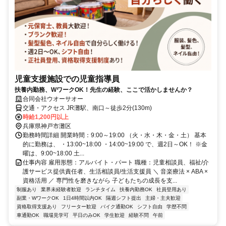
児童支援施設での児童指導員
扶養内勤務、WワークOK！先生の経験、ここで活かしませんか？
合同会社ウオーサオー
交通・アクセス JR灘駅、南口～徒歩2分(130m)
時給1,200円以上
兵庫県神戸市灘区
勤務時間詳細 開業時間：9:00～19:00 （火・水・木・金・土） 基本
的に勤務は、 ・13:00~18:00 ・14:00~19:00 で、週2日～OK！ ※金
曜は、9:00~18:00 土...
仕事内容 雇用形態：アルバイト・パート 職種：児童相談員、福祉/介
護サービス提供責任者、生活相談員/生活支援員 ＼ 音楽療法 × ABA ×
資格活用 ／ 専門性を磨きながら 子どもたちの成長を支...
制服あり
業界未経験者歓迎
ランチタイム
扶養内勤務OK
社員登用あり
副業・WワークOK
1日4時間以内OK
隔週シフト提出
主婦・主夫歓迎
資格取得支援あり
フリーター歓迎
バイク通勤OK
シフト自由
学歴不問
車通勤OK
職場見学可
平日のみOK
学生歓迎
経験不問
午前