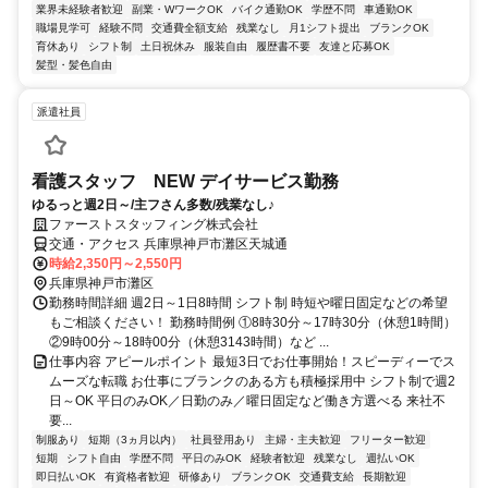
業界未経験者歓迎
副業・WワークOK
バイク通勤OK
学歴不問
車通勤OK
職場見学可
経験不問
交通費全額支給
残業なし
月1シフト提出
ブランクOK
育休あり
シフト制
土日祝休み
服装自由
履歴書不要
友達と応募OK
髪型・髪色自由
派遣社員
看護スタッフ NEW デイサービス勤務
ゆるっと週2日～/主フさん多数/残業なし♪
ファーストスタッフィング株式会社
交通・アクセス 兵庫県神戸市灘区天城通
時給2,350円～2,550円
兵庫県神戸市灘区
勤務時間詳細 週2日～1日8時間 シフト制 時短や曜日固定などの希望
もご相談ください！ 勤務時間例 ①8時30分～17時30分（休憩1時間）
②9時00分～18時00分（休憩3143時間）など ...
仕事内容 アピールポイント 最短3日でお仕事開始！スピーディーでス
ムーズな転職 お仕事にブランクのある方も積極採用中 シフト制で週2
日～OK 平日のみOK／日勤のみ／曜日固定など働き方選べる 来社不
要...
制服あり
短期（3ヵ月以内）
社員登用あり
主婦・主夫歓迎
フリーター歓迎
短期
シフト自由
学歴不問
平日のみOK
経験者歓迎
残業なし
週払いOK
即日払いOK
有資格者歓迎
研修あり
ブランクOK
交通費支給
長期歓迎