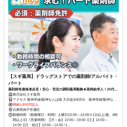
【スギ薬局】ドラッグストアでの薬剤師/アルバイト・
パート
薬剤師有資格者必見！安心・安定の調剤薬局勤務★高時給求人！20代30
代40代50代男女問わず活躍中〇ブランク可！主婦（夫）・フリーター活
株式会社スギ薬局
躍中■
アクセス 阪神本線/阪神なんば線 大石徒歩約5分、阪神本線/阪神なん
ば線 新在家徒歩約10分、ＪＲ東海道本線 摩耶南口徒歩約14分
時給1,800円以上
兵庫県神戸市灘区
勤務時間 《勤務曜日・時間》土曜日10:00～14:00※1日以上/週、4時
間以上/日《営業時間》【月～金】10:00～19:00【土】10:00～
14:00【日・祝日】10:00～14:00 / 1...