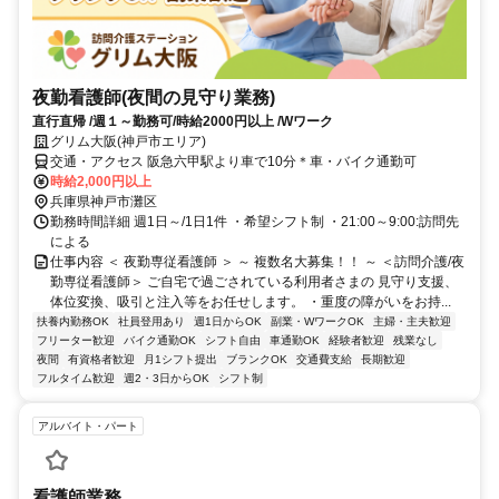
夜勤看護師(夜間の見守り業務)
直行直帰 /週１～勤務可/時給2000円以上 /Wワーク
グリム大阪(神戸市エリア)
交通・アクセス 阪急六甲駅より車で10分＊車・バイク通勤可
時給2,000円以上
兵庫県神戸市灘区
勤務時間詳細 週1日～/1日1件 ・希望シフト制 ・21:00～9:00:訪問先
による
仕事内容 ＜ 夜勤専従看護師 ＞ ～ 複数名大募集！！ ～ ＜訪問介護/夜
勤専従看護師＞ ご自宅で過ごされている利用者さまの 見守り支援、
体位変換、吸引と注入等をお任せします。 ・重度の障がいをお持...
扶養内勤務OK
社員登用あり
週1日からOK
副業・WワークOK
主婦・主夫歓迎
フリーター歓迎
バイク通勤OK
シフト自由
車通勤OK
経験者歓迎
残業なし
夜間
有資格者歓迎
月1シフト提出
ブランクOK
交通費支給
長期歓迎
フルタイム歓迎
週2・3日からOK
シフト制
アルバイト・パート
看護師業務