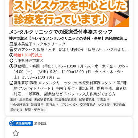
メンタルクリニックでの医療受付事務スタッフ
神戸市灘区【キレイなメンタルクリニックの受付・事務】未経験歓迎／
研修充実／希望シフト考慮☆
阪本美佐子メンタルクリニック
交通アクセス 阪急「六甲」駅より徒歩2分 「阪急六甲」バス停より徒
歩1分
時給1,300円以上
兵庫県神戸市灘区
勤務曜日・時間 （早出）8:45～13:00（月・火・水・木・金） 8:45～
14:00（土） （遅出）9:30～14:00or15:00（月・火・水・木・金・
土） 15:30～21:00（月） ...
募集要項 職種 メンタルクリニックでの医療受付事務スタッフ 雇用形
態 アルバイト / パート 仕事内容 受付・電話応対、医療事務、患者様
対応、一般事務、 諸業務など ※パソコン入力作業ができる方
主婦・主夫歓迎
未経験者歓迎
交通費全額支給
経験者歓迎
寸志あり
社会保険完備
制服貸与
賞与あり
ブランクOK
交通費支給
シフト制
服装自由
昇給あり
髪型・髪色自由
業務委託