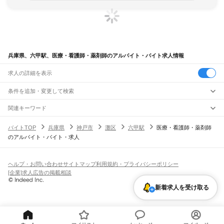
兵庫県、六甲駅、医療・看護師・薬剤師のアルバイト・バイト求人情報
求人の詳細を表示
条件を追加・変更して検索
市区町村を追加・変更
関連キーワード
完全在宅ワーク 全国
シール貼り 在宅
現在地周辺
ガチャガチャ
犬カフェ
兵庫県
駅を追加・変更
バイトTOP
兵庫県
神戸市
灘区
六甲駅
医療・看護師・薬剤師
兵庫県
すべて
のアルバイト・バイト・求人
神戸市
すべて
職種を追加・変更
JR神戸線(大阪～神戸)
東灘区
灘区
兵庫区
長田区
須磨区
垂水区
北区
中央区
西区
尼崎駅
立花駅
甲子園口駅
西宮駅
さくら夙川駅
芦屋駅
甲南山手駅
摂津本山駅
住吉駅
飲食・フードサービス
姫路市
尼崎市
明石市
西宮市
洲本市
芦屋市
伊丹市
相生市
豊岡市
加古川市
赤穂市
特徴を追加・変更
六甲道駅
摩耶駅
灘駅
三ノ宮駅
元町駅
神戸駅
飲食・フードサービス
すべて
ヘルプ・お問い合わせ
サイトマップ
利用規約・プライバシーポリシー
西脇市
宝塚市
三木市
高砂市
川西市
小野市
三田市
加西市
丹波篠山市
養父市
ホールスタッフ
キッチンスタッフ
皿洗い・洗い場
精肉・鮮魚加工
給食調理
人気
[企業]求人広告の掲載相談
JR神戸線(神戸～姫路)
丹波市
南あわじ市
朝来市
淡路市
宍粟市
加東市
たつの市
川辺郡
多可郡
加古郡
雇用形態を追加・変更
パン屋（ベーカリー）
フードカウンター販売員
バー（BAR）・バーテンダー
日払いOK
高校生歓迎
学生歓迎
深夜の仕事
髪型・髪色自由
ひげOK
ネイルOK
神戸駅
兵庫駅
新長田駅
鷹取駅
須磨海浜公園駅
須磨駅
塩屋駅
垂水駅
舞子駅
朝霧駅
神崎郡
揖保郡
赤穂郡
佐用郡
美方郡
新着求人を受け取る
飲食店補助（開店・閉店準備）
飲食店（店長・マネージャー）
ピアスOK
アルバイト・パート
履歴書不要
オープニングスタッフ
留学生・外国人活躍中
明石駅
西明石駅
大久保駅
魚住駅
土山駅
東加古川駅
加古川駅
宝殿駅
曽根駅
都道府県を変更
営業・販売
勤務期間
正社員
ひめじ別所駅
御着駅
東姫路駅
姫路駅
営業・販売
すべて
短期
契約社員
単発・1日OK
長期
期間限定（春夏冬休み等）
JR山陽本線(姫路～岡山)
営業
テレフォンアポインター（テレアポ）
ルートセールス
コンビニ
シフト
派遣社員
姫路駅
英賀保駅
はりま勝原駅
網干駅
竜野駅
相生駅
有年駅
上郡駅
フードカウンター販売員
アパレル
家電量販店・携帯販売（携帯ショップ）
土日祝のみOK
業務委託
平日のみOK
週1日からOK
週2・3日からOK
週4日以上OK