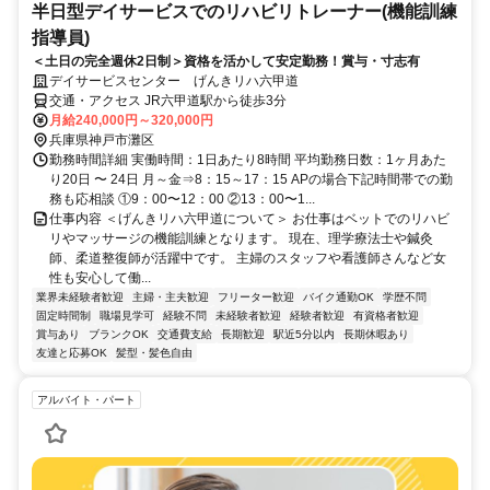
半日型デイサービスでのリハビリトレーナー(機能訓練
指導員)
＜土日の完全週休2日制＞資格を活かして安定勤務！賞与・寸志有
デイサービスセンター げんきリハ六甲道
交通・アクセス JR六甲道駅から徒歩3分
月給240,000円～320,000円
兵庫県神戸市灘区
勤務時間詳細 実働時間：1日あたり8時間 平均勤務日数：1ヶ月あた
り20日 〜 24日 月～金⇒8：15～17：15 APの場合下記時間帯での勤
務も応相談 ①9：00〜12：00 ②13：00〜1...
仕事内容 ＜げんきリハ六甲道について＞ お仕事はベットでのリハビ
リやマッサージの機能訓練となります。 現在、理学療法士や鍼灸
師、柔道整復師が活躍中です。 主婦のスタッフや看護師さんなど女
性も安心して働...
業界未経験者歓迎
主婦・主夫歓迎
フリーター歓迎
バイク通勤OK
学歴不問
固定時間制
職場見学可
経験不問
未経験者歓迎
経験者歓迎
有資格者歓迎
賞与あり
ブランクOK
交通費支給
長期歓迎
駅近5分以内
長期休暇あり
友達と応募OK
髪型・髪色自由
アルバイト・パート