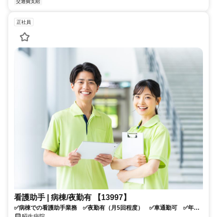
交通費支給
正社員
看護助手 | 病棟/夜勤有 【13997】
✅病棟での看護助手業務 ✅夜勤有（月5回程度） ✅車通勤可 ✅年末
年始・夏季休暇有 ✅応募条件：介護系資格をお持ちの方
昭生病院