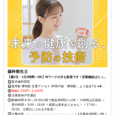
歯科衛生士
【週2日・1日3時間～OK】Wワークの方も歓迎です！定期健診はたっぷ
り60分！患者さんにしっかり向き合える歯科衛生士
阪本歯科医院
最寄駅 摩耶駅 交通アクセス JR神戸線「摩耶駅」より徒歩7分 ●車通
時給1,700円～2,100円
勤OK ●バイク通勤OK
兵庫県神戸市灘区
勤務時間 8:30～20:30の間で最低3時間からOK！ ※時間は応相談 ＜
受付時間＞ 9:00～19:00 ＊残業は基本ありません！ ＊17:00～
20:30、土曜日に入れる方歓迎！
仕事内容 ・－・－・－・－・－・－・－・－ ＼1日最低3時間～OK！