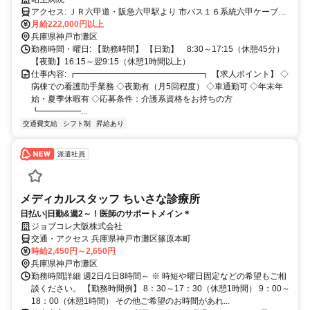
アクセス: ＪＲ六甲道・阪急六甲駅より 市バス１６系統六甲ケーブル
下から徒歩５分
月給222,000円以上
兵庫県神戸市灘区
勤務時間・曜日: 【勤務時間】 【日勤】 8:30～17:15（休憩45分）
【夜勤】16:15～翌9:15（休憩1時間以上）
仕事内容: ┏━━━━━━━━━━━━━━━┓ 【求人ポイント】 ◇
病棟での看護助手業務 ◇夜勤有（月5回程度） ◇車通勤可 ◇年末年
始・夏季休暇有 ◇応募条件：介護系資格をお持ちの方
┗━━━━━...
交通費支給
シフト制
昇給あり
派遣社員
メディカルスタッフ ちいさな診療所
日払い|日勤&週2～！医師のサポートメイン＊
ジョブコレ大阪株式会社
交通・アクセス 兵庫県神戸市灘区篠原本町
時給2,450円～2,650円
兵庫県神戸市灘区
勤務時間詳細 週2日/1日8時間～ ※ 時短や曜日固定などの希望もご相
談ください。 【勤務時間例】 8：30～17：30（休憩1時間） 9：00～
18：00（休憩1時間） その他ご希望のお時間があれ...