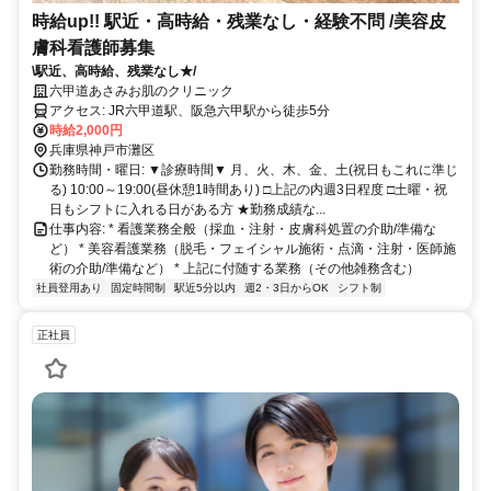
時給up!! 駅近・高時給・残業なし・経験不問 /美容皮
膚科看護師募集
\駅近、高時給、残業なし★/
六甲道あさみお肌のクリニック
アクセス: JR六甲道駅、阪急六甲駅から徒歩5分
時給2,000円
兵庫県神戸市灘区
勤務時間・曜日: ▼診療時間▼ 月、火、木、金、土(祝日もこれに準じ
る) 10:00～19:00(昼休憩1時間あり) □上記の内週3日程度 □土曜・祝
日もシフトに入れる日がある方 ★勤務成績な...
仕事内容: * 看護業務全般（採血・注射・皮膚科処置の介助/準備な
ど） * 美容看護業務（脱毛・フェイシャル施術・点滴・注射・医師施
術の介助/準備など） * 上記に付随する業務（その他雑務含む）
社員登用あり
固定時間制
駅近5分以内
週2・3日からOK
シフト制
正社員