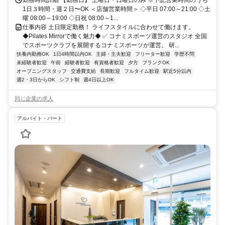
勤務時間詳細 【勤務日】 土曜日・日曜日のみ ※下記営業時間のうち
1日３時間・週２日〜OK ＜店舗営業時間＞ ◇平日 07:00～21:00 ◇土
曜 08:00～19:00 ◇日祝 08:00～1...
仕事内容 土日限定勤務！ ライフスタイルに合わせて働けます。
◆Pilates Mirrorで働く魅力◆ ✅ コナミスポーツ運営のスタジオ 全国
でスポーツクラブを展開するコナミスポーツが運営。 研...
扶養内勤務OK
1日4時間以内OK
主婦・主夫歓迎
フリーター歓迎
学歴不問
未経験者歓迎
午前
経験者歓迎
有資格者歓迎
夕方
ブランクOK
オープニングスタッフ
交通費支給
長期歓迎
フルタイム歓迎
駅近5分以内
週2・3日からOK
シフト制
週4日以上OK
同じ企業の求人
アルバイト・パート