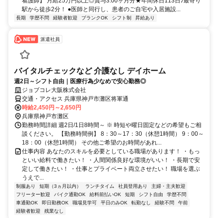
看護師】 月給25万円以上◎賞与3.00ヶ月分★年間休日113日♪最寄り
駅から徒歩2分！ ●医師と同行し、患者のご自宅や入居施設...
長期
学歴不問
経験者歓迎
ブランクOK
シフト制
昇給あり
派遣社員
バイタルチェックなど 介護なし デイホーム
週2日～シフト自由｜医療行為少なめで安心勤務◎
ジョブコレ大阪株式会社
交通・アクセス 兵庫県神戸市灘区将軍通
時給2,450円～2,650円
兵庫県神戸市灘区
勤務時間詳細 週2日/1日8時間～ ※ 時短や曜日固定などの希望もご相
談ください。 【勤務時間例】 8：30～17：30（休憩1時間） 9：00～
18：00（休憩1時間） その他ご希望のお時間があれ...
仕事内容 あなたのスキルを必要としている職場があります！ ・もっ
といい給料で働きたい！ ・人間関係良好な環境がいい！ ・長期で安
定して働きたい！ ・仕事とプライベート両立させたい！ 職場を選ぶ
うえで...
制服あり
短期（3ヵ月以内）
ランチタイム
社員登用あり
主婦・主夫歓迎
フリーター歓迎
バイク通勤OK
給料前払いOK
短期
シフト自由
学歴不問
車通勤OK
即日勤務OK
職場見学可
平日のみOK
転勤なし
経験不問
午前
経験者歓迎
残業なし