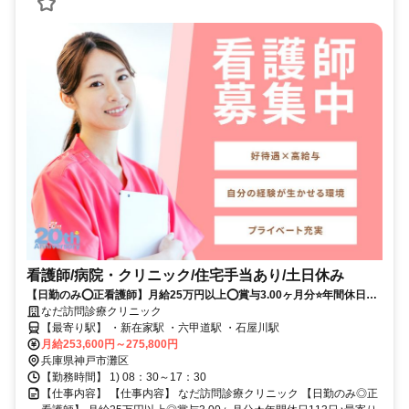
看護師/病院・クリニック/住宅手当あり/土日休み
【日勤のみ⭕正看護師】月給25万円以上⭕賞与3.00ヶ月分⭐年間休日
113日✨最寄り駅から徒歩2分❗️
なだ訪問診療クリニック
【最寄り駅】 ・新在家駅 ・六甲道駅 ・石屋川駅
月給253,600円～275,800円
兵庫県神戸市灘区
【勤務時間】 1) 08：30～17：30
【仕事内容】 【仕事内容】 なだ訪問診療クリニック 【日勤のみ◎正