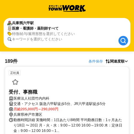
兵庫県
兵庫県
六甲駅
六甲駅
医療・看護師・薬剤師すべて
医療・看護師・薬剤師すべて
特徴/給与/雇用形態を選択してください
キーワードを選択してください
189件
条件保存
関連度順
正社員
受付、事務職
医療法人社団竹内内科
交通・アクセス 阪急六甲駅徒歩5分、JR六甲道駅徒歩5分
月給205,000円～290,000円
兵庫県神戸市灘区
勤務時間詳細 実働時間：1日あたり8時間 平均勤務日数：1ヶ月あた
り18日 〜 20日 月・火・水：9:00～12:00 16:00～19:00 木：定休日
金：9:00～12:00 16:00～1...