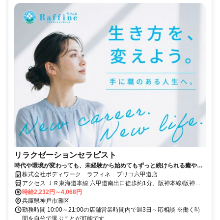
リラクゼーションセラピスト
時代や環境が変わっても、未経験から始めてもずっと続けられる癒やし
の仕事。手に職を身につけて、生き方を変えよう。
株式会社ボディワーク ラフィネ プリコ六甲道店
アクセス ＪＲ東海道本線 六甲道南出口徒歩約1分、阪神本線/阪神な
んば線 新在家徒歩約7分、阪急神戸本線 六甲出口3徒歩約11分 最寄
時給2,232円～4,068円
駅：六甲道駅
兵庫県神戸市灘区
勤務時間 10:00～21:00の店舗営業時間内で週3日～応相談 ※働く時
間を自分で選ぶことが可能です