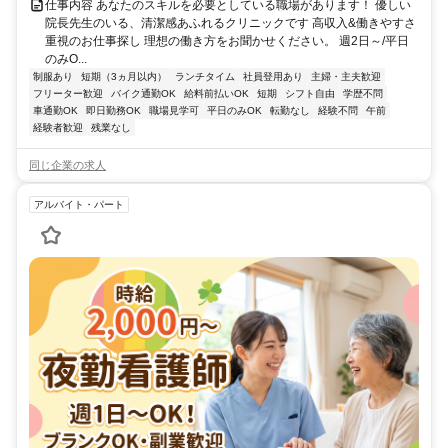
仕事内容 あなたのスキルを必要としている職場があります！ 優しい
院長先生のいる、清潔感あふれるクリニックです 高収入&働きやすさ
重視のお仕事探し 理想の働き方をお聞かせください。 週2日～/平日
のみO...
制服あり
短期（3ヵ月以内）
ランチタイム
社員登用あり
主婦・主夫歓迎
フリーター歓迎
バイク通勤OK
給料前払いOK
短期
シフト自由
学歴不問
車通勤OK
即日勤務OK
職場見学可
平日のみOK
転勤なし
経験不問
午前
経験者歓迎
残業なし
同じ企業の求人
アルバイト・パート