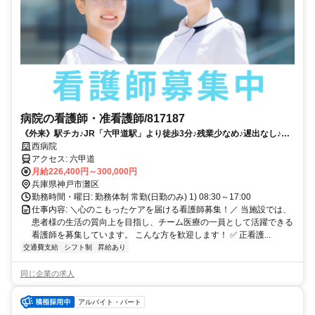
病院の看護師・准看護師/817187
《外来》駅チカ♪JR「六甲道駅」より徒歩3分♪残業少なめ♪遅出なし♪ワ
ークライフバランス良好の日勤のみのお仕事です！
西病院
アクセス: 六甲道
月給226,400円～300,000円
兵庫県神戸市灘区
勤務時間・曜日: 勤務体制 常勤(日勤のみ) 1) 08:30～17:00
仕事内容: ＼心のこもったケアを届ける看護師募集！／ 当施設では、
患者様の生活の質向上を目指し、チーム医療の一員として活躍できる
看護師を募集しています。 こんな方を歓迎します！ ✅ 正看護...
交通費支給
シフト制
昇給あり
同じ企業の求人
アルバイト・パート