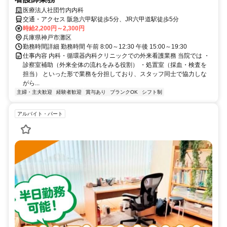
医療法人社団竹内内科
交通・アクセス 阪急六甲駅徒歩5分、JR六甲道駅徒歩5分
時給2,200円～2,300円
兵庫県神戸市灘区
勤務時間詳細 勤務時間 午前 8:00～12:30 午後 15:00～19:30
仕事内容 内科・循環器内科クリニックでの外来看護業務 当院では ・
診察室補助（外来全体の流れをみる役割） ・処置室（採血・検査を
担当） といった形で業務を分担しており、スタッフ同士で協力しな
がら...
主婦・主夫歓迎
経験者歓迎
賞与あり
ブランクOK
シフト制
アルバイト・パート