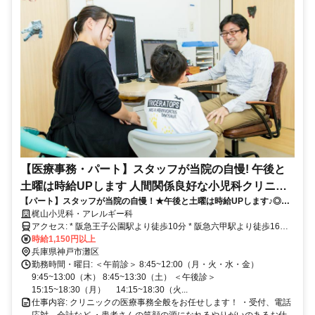
【医療事務・パート】スタッフが当院の自慢! 午後と
土曜は時給UPします 人間関係良好な小児科クリニッ
【パート】スタッフが当院の自慢！★午後と土曜は時給UPします♪◎人
クの医療事務 週2日~OK 小児科未経験でも シフト時間
間関係良好な小児科クリニックの医療事務★週2日～OK★小児科未経験
梶山小児科・アレルギー科
や曜日も相談を!
でも◎シフト時間や曜日も相談を！
アクセス: * 阪急王子公園駅より徒歩10分 * 阪急六甲駅より徒歩16分
(上り坂がほぼないルートです) * JR摩耶駅より徒歩12分 * 神戸市バス
時給1,150円以上
五毛バス停より徒歩4分 水道筋3バス停より徒歩7分 * 坂バス(JR灘駅
兵庫県神戸市灘区
始発) 赤坂2より徒歩1分
勤務時間・曜日: ＜午前診＞ 8:45~12:00（月・火・水・金）
9:45~13:00（木） 8:45~13:30（土） ＜午後診＞
15:15~18:30（月） 14:15~18:30（火...
仕事内容: クリニックの医療事務全般をお任せします！ ・受付、電話