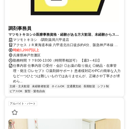
調剤事務員
マツモトキヨシ☆医療事務資格・経験がある方大歓迎、未経験からスタ
ートした仲間も多数活躍中！
マツモトキヨシ /調剤薬局六甲道店
アクセス ＪＲ東海道本線 六甲道北出口徒歩約4分、阪急神戸本線 六
甲出口3徒歩約6分、阪神本線/阪神なんば線 新在家徒歩約11分
時給1,200円以上
兵庫県神戸市灘区
勤務時間 ？？9:00-13:00（時間帯相談可） 【週3～4日】
仕事内容 仕事内容 ◎受付・会計 ◎お薬の取り揃え ◎納品・在庫管
理・発注 ◎レセプト ◎薬剤師サポート 患者様対応やPCの簡単な入力
など一つひとつは難しいものではありませんが、正確さや丁寧さが求
めら...
主婦・主夫歓迎
未経験者歓迎
ネイルOK
交通費支給
長期歓迎
シフト制
ピアスOK
髪型・髪色自由
アルバイト・パート