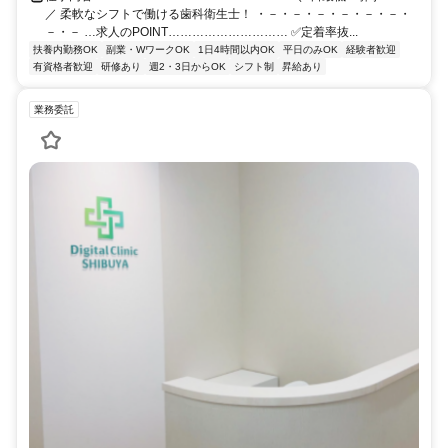
／ 柔軟なシフトで働ける歯科衛生士！ ・－・－・－・－・－・－・
－・－ …求人のPOINT………………………… ✅定着率抜...
扶養内勤務OK
副業・WワークOK
1日4時間以内OK
平日のみOK
経験者歓迎
有資格者歓迎
研修あり
週2・3日からOK
シフト制
昇給あり
業務委託