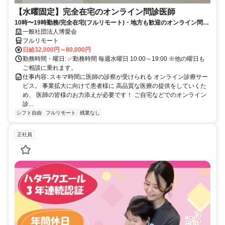
【水曜固定】完全在宅のオンライン問診医師
10時〜19時勤務/完全在宅(フルリモート)・地方も歓迎のオンライン問診
業務
一般社団法人博愛会
フルリモート
日給32,000円～80,000円
勤務時間・曜日: ✅勤務時間 毎週水曜日 10:00～19:00 ※他の曜日も
ご相談に乗れます。
仕事内容: スキマ時間に医師の診察が受けられる オンライン診療サー
ビス。 事業拡大に向けて患者様に 高品質な医療の提供をしていくた
め、 医師の皆様のお力添えが必要です！ ご自宅などでのオンライン
診...
シフト自由
フルリモート
残業なし
正社員