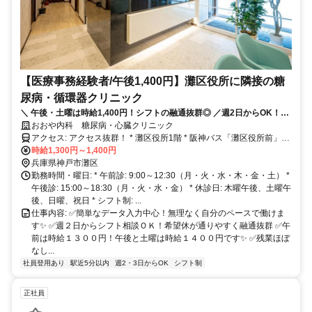
【医療事務経験者/午後1,400円】灘区役所に隣接の糖
尿病・循環器クリニック
＼ 午後・土曜は時給1,400円！シフトの融通抜群◎ ／週2日からOK！＜
経験者優遇＞
おおや内科 糖尿病・心臓クリニック
アクセス: アクセス抜群！ * 灘区役所1階 * 阪神バス「灘区役所前」バ
ス停すぐ * 六甲道南公園東隣 * JR六甲道駅より徒歩約5分 * 阪神新在
時給1,300円～1,400円
家駅より徒歩約5分 * 阪急六甲駅より徒歩17分
兵庫県神戸市灘区
勤務時間・曜日: * 午前診: 9:00～12:30（月・火・水・木・金・土） *
午後診: 15:00～18:30（月・火・水・金） * 休診日: 木曜午後、土曜午
後、日曜、祝日 * シフト制: ...
仕事内容: ✅簡単なデータ入力中心！無理なく自分のペースで働けま
す✨ ✅週２日からシフト相談ＯＫ！希望休が通りやすく融通抜群 ✅午
前は時給１３００円！午後と土曜は時給１４００円です✨ ✅残業ほぼ
なし...
社員登用あり
駅近5分以内
週2・3日からOK
シフト制
正社員