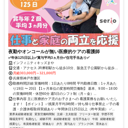
夜勤やオンコールが無い医療的ケアの看護師
✅年休125日以上✅賞与平均3ヵ月分✅住宅手当あり✅
インフィニティキッズまや
交通・アクセス JR摩耶駅から徒歩10分、阪急王子公園駅から徒歩15
分
月給303,000円～321,000円
兵庫県神戸市灘区
勤務時間詳細 実働時間：1日あたり8時間 平均勤務日数：1ヶ月あた
り19日 〜 20日 【1ヶ月単位の変形時間労働制】 基本、9:00～18:00
の実働8時間・休憩60分 週5日のシフト制（月～金）...
仕事内容 主に医療的ケア児のお子さまへの 看護業務をお願いいたし
ます！ 【ポイント】 ✅残業月平均3時間 ✅持ち帰り仕事禁止 ✅子の看
護・介護休暇取得実績あり ✅年間休日125日以上（昨年実績） ✅...
業界未経験者歓迎
変形労働時間制
主婦・主夫歓迎
フリーター歓迎
学歴不問
職場見学可
転勤なし
経験不問
未経験者歓迎
住宅手当あり
午前
経験者歓迎
残業なし
有資格者歓迎
研修あり
夕方
賞与あり
ブランクOK
育休あり