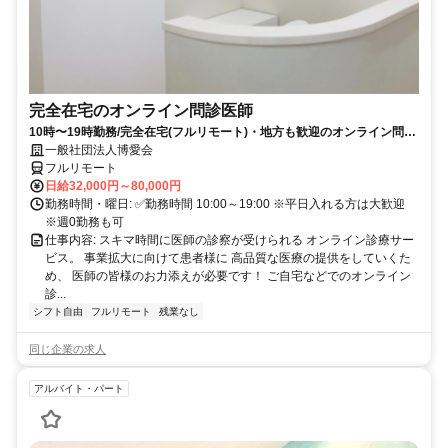
完全在宅のオンライン問診医師
10時〜19時勤務/完全在宅(フルリモート)・地方も歓迎のオンライン問診
業務
一般社団法人博愛会
フルリモート
日給32,000円～80,000円
勤務時間・曜日: ✅勤務時間 10:00～19:00 ※平日入れる方は大歓迎
※週0勤務も可
仕事内容: スキマ時間に医師の診察が受けられる オンライン診療サー
ビス。 事業拡大に向けて患者様に 高品質な医療の提供をしていくた
め、 医師の皆様のお力添えが必要です！ ご自宅などでのオンライン
診...
シフト自由
フルリモート
残業なし
同じ企業の求人
アルバイト・パート