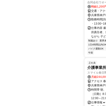
合同会社ウオ
時給1,20
交通・アクセ
兵庫県神戸
勤務時間詳細
・13:00~1
仕事内容 
供責任者、生
ながら 子ど
制服あり
業界
1日4時間以内O
バイク通勤OK
午前
正社員
介護事業
スマイル春日
月給244,0
アクセス 春
兵庫県神戸
時間帯 朝
［日勤］8:3
12:00～21:
仕事情報 