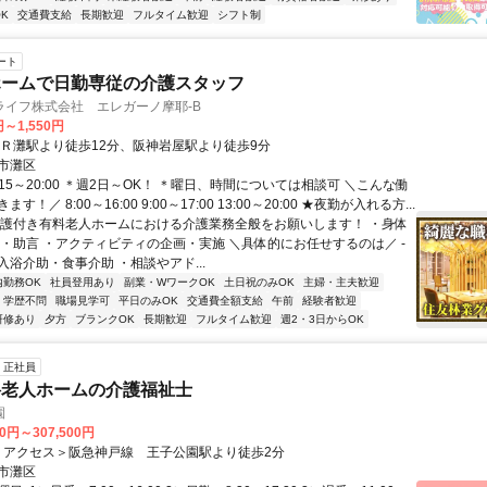
K
交通費支給
長期歓迎
フルタイム歓迎
シフト制
ート
ホームで日勤専従の介護スタッフ
ライフ株式会社 エレガーノ摩耶-B
円～1,550円
ＪＲ灘駅より徒歩12分、阪神岩屋駅より徒歩9分
市灘区
:15～20:00 ＊週2日～OK！ ＊曜日、時間については相談可 ＼こんな働
す！／ 8:00～16:00 9:00～17:00 13:00～20:00 ★夜勤が入れる方...
介護付き有料老人ホームにおける介護業務全般をお願いします！ ・身体
談・助言 ・アクティビティの企画・実施 ＼具体的にお任せするのは／ -
浴介助・食事介助 ・相談やアド...
内勤務OK
社員登用あり
副業・WワークOK
土日祝のみOK
主婦・主夫歓迎
学歴不問
職場見学可
平日のみOK
交通費全額支給
午前
経験者歓迎
研修あり
夕方
ブランクOK
長期歓迎
フルタイム歓迎
週2・3日からOK
正社員
料老人ホームの介護福祉士
園
00円～307,500円
アクセス: ＜アクセス＞阪急神戸線 王子公園駅より徒歩2分
市灘区