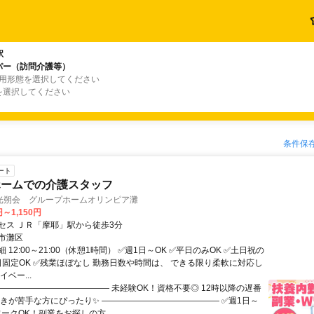
駅
パー（訪問介護等）
雇用形態を選択してください
を選択してください
条件保
ート
ホームでの介護スタッフ
光朔会 グループホームオリンピア灘
円～1,150円
セス ＪＲ「摩耶」駅から徒歩3分
市灘区
 12:00～21:00（休憩1時間） ✅週1日～OK ✅平日のみOK ✅土日祝の
曜日固定OK ✅残業ほぼなし 勤務日数や時間は、 できる限り柔軟に対応し
ベー...
―――――――――――――― 未経験OK！資格不要◎ 12時以降の遅番
起きが苦手な方にぴったり✨ ―――――――――――――― ✅週1日～
ワークOK！副業をお探しの方...