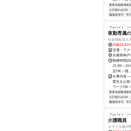
業界未経験者歓
土日祝のみOK
職場見学可
平
アルバイト・パ
夜勤専属
社会福祉法人
日給16,82
交通・アク
兵庫県神戸
勤務時間詳細
21:00～
定OK ✅残...
仕事内容 
業先をお探
ワークOK！
業界未経験者歓
土日祝のみOK
職場見学可
平
アルバイト・パ
介護職員
スマイル春日