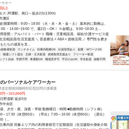
ーサオー
0円以上
ス JR灘駅、南口～徒歩2分(130m)
市灘区
 開業時間：9:00～19:00 （火・水・木・金・土） 基本的に勤務は、
8:00 ・14:00~19:00 で、週2日～OK！ ※金曜は、9:00~18:00 土...
雇用形態：アルバイト・パート 職種：児童相談員、福祉/介護サービス提
活相談員/生活支援員 ＼ 音楽療法 × ABA × 資格活用 ／ 専門性を磨き
もたちの成長を支...
未経験者歓迎
ランチタイム
扶養内勤務OK
社員登用あり
副業・WワークOK
K
隔週シフト提出
主婦・主夫歓迎
資格取得支援あり
フリーター歓迎
シフト自由
学歴不問
車通勤OK
職場見学可
平日のみOK
学生歓迎
経験不問
所のパーソナルケアワーカー
野道定期巡回随時対応型訪問介護看護
00円～323,000円
日野道駅 徒歩5分
市中央区
、昼、夕方・夜、深夜・早朝 勤務曜日・時間 ■勤務時間（シフト例）
0～17:30（休憩60分） ［早出］7:00～16:00（休憩60分） ［遅出］
00（...
● 仕事内容 対象エリア内の利用者様宅で定期巡回（生活援助や身体介助