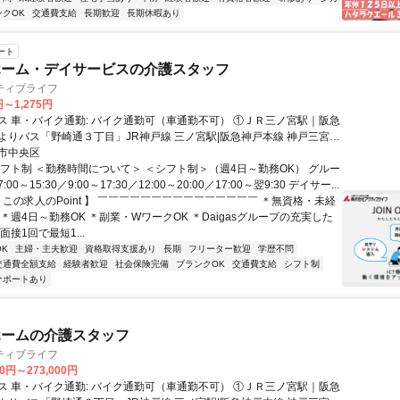
ンクOK
交通費支給
長期歓迎
長期休暇あり
ート
ホーム・デイサービスの介護スタッフ
ティブライフ
円～1,275円
ス 車・バイク通勤: バイク通勤可（車通勤不可） ①ＪＲ三ノ宮駅｜阪急
よりバス「野崎通３丁目」JR神戸線 三ノ宮駅|阪急神戸本線 神戸三宮駅
野崎通3丁目」下車徒歩4分 ②阪急神戸線六甲駅よりバス「籠池通3丁
市中央区
歩2分
シフト制 ＜勤務時間について＞ ＜シフト制＞（週4日～勤務OK） グルー
0～15:30／9:00～17:30／12:00～20:00／17:00～翌9:30 デイサー...
 この求人のPoint 】 ￣￣￣￣￣￣￣￣￣￣￣￣￣￣￣ ＊無資格・未経
＊週4日～勤務OK ＊副業・WワークOK ＊Daigasグループの充実した
面接1回で最短1...
K
主婦・主夫歓迎
資格取得支援あり
長期
フリーター歓迎
学歴不問
交通費全額支給
経験者歓迎
社会保険完備
ブランクOK
交通費支給
シフト制
サポートあり
ホームの介護スタッフ
ティブライフ
00円～273,000円
ス 車・バイク通勤: バイク通勤可（車通勤不可） ①ＪＲ三ノ宮駅｜阪急