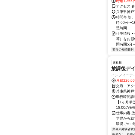
時給1,265
アクセス 春
兵庫県神戸
時間帯 朝
時 00分〜1
憩時間 ...
仕事情報 
等）をお願
問時間5分～
変形労働時間制
正社員
放課後デ
インフィニテ
月給226,0
交通・アク
兵庫県神戸
勤務時間詳細
【1ヶ月単
18:00の実
仕事内容 
学児から就
環境での 成
業界未経験者歓
転勤なし
経験