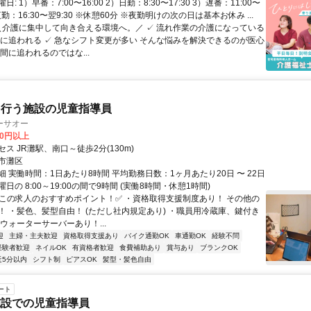
: 1）早番：7:00〜16:00 2）日勤：8:30〜17:30 3）遅番：11:00〜
）夜勤：16:30〜翌9:30 ※休憩60分 ※夜勤明けの次の日は基本お休み ...
 ＼介護に集中して向き合える環境へ。／ ✓ 流れ作業の介護になっている
育に追われる ✓ 急なシフト変更が多い そんな悩みを解決できるのが医心
間に追われるのではな...
を行う施設の児童指導員
ーサオー
00円以上
ス JR灘駅、南口～徒歩2分(130m)
市灘区
 実働時間：1日あたり8時間 平均勤務日数：1ヶ月あたり20日 〜 22日
日の 8:00～19:00の間で9時間 (実働8時間・休憩1時間)
✅この求人のおすすめポイント！✅ ・資格取得支援制度あり！ その他の
！ ・髪色、髪型自由！ (ただし社内規定あり) ・職員用冷蔵庫、鍵付き
ウォーターサーバーあり！...
迎
主婦・主夫歓迎
資格取得支援あり
バイク通勤OK
車通勤OK
経験不問
経験者歓迎
ネイルOK
有資格者歓迎
食費補助あり
賞与あり
ブランクOK
近5分以内
シフト制
ピアスOK
髪型・髪色自由
ート
施設での児童指導員