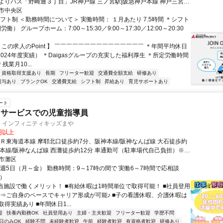
よりバス「野崎通３丁目」JR神戸線 三ノ宮駅|阪急神戸本線 神戸三宮駅
野崎通3丁目」下車徒歩4分 ②阪急神戸線六甲駅よりバス「籠池通3丁
市中央区
歩2分
フト制 ＜勤務時間について＞ 実働時間： １月あたり 7.5時間 ＊シフト
労働） グループホーム：7:00～15:30／9:00～17:30／12:00～20:30
 この求人のPoint 】 ￣￣￣￣￣￣￣￣￣￣￣￣￣￣￣ ＊年間平均休日
2024年度実績） ＊Daigasグループの充実した福利厚生 ＊所定労働時間
＊残業月10...
資格取得支援あり
長期
フリーター歓迎
交通費全額支給
研修あり
賞与あり
ブランクOK
交通費支給
シフト制
昇給あり
育児サポートあり
ート
イサービスでの児童指導員
オ) インフィニティキッズまや
0円以上
ＪＲ東海道本線 摩耶北口徒歩約7分、阪神本線/阪神なんば線 大石徒歩約
神本線/阪神なんば線 西灘徒歩約12分 車通勤可（駐車場代自己負担）※規
市灘区
◎週5日（月～金） 勤務時間：9～17時の間で 実働6～7時間で応相談
分）
■当施設で働くメリット！ ■有給休暇は1時間単位で取得可能！ ■社員登用
 ⇒ご自身のペースでキャリア形成が可能♪ ■子の看護休暇、介護休暇は
得実績あり ■年間休日1...
迎
扶養内勤務OK
社員登用あり
主婦・主夫歓迎
フリーター歓迎
学歴不問
日のみOK
経験不問
未経験者歓迎
午前
経験者歓迎
有資格者歓迎
研修あり