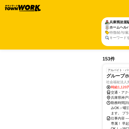
兵庫県
岩屋
ホームヘル
特徴/給与/
キーワード
153件
アルバイト・パ
グループ
社会福祉法人
時給1,120
交通・アク
兵庫県神戸
勤務時間詳細
みOK ✅
ます。 プライ
仕事内容 
専属！ 早
OK！ ✅W