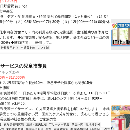
円～1,305円
日野道駅 徒歩5分
市中央区
、昼、夕方・夜 勤務曜日・時間 変形労働時間制（1ヶ月単位） （1）07
6時 00分 （２）08時 30分〜17時 30分 （３）12時00分〜21時 00分 休
● 仕事内容 対象エリア内の利用者様宅で定期巡回（生活援助や身体介助
いします。 ◆定期訪問：安否確認、生活援助、身体介助など(一回の訪
30分) ◆随時訪問：「転倒して...
社員登用あり
交通費支給
シフト制
イサービスの児童指導員
ィキッズまや
00円～317,000円
セス JR摩耶駅から徒歩10分、阪急王子公園駅から徒歩15分
市灘区
 実働時間：1日あたり8時間 平均勤務日数：1ヶ月あたり18日 〜 21日
位の変形時間労働制】 基本は、週5日のシフト制（月～金） 9:00～
働8時間（休憩60...
放課後等デイサービスにて 児童発達支援業務をお願いいたします。 未就
学児までの 重度障がい児・医療的ケア児を対象に、 安心して過ごせる
長支援や社会性の育成、 ご家族の負...
迎
変形労働時間制
主婦・主夫歓迎
フリーター歓迎
学歴不問
職場見学可
不問
未経験者歓迎
住宅手当あり
午前
経験者歓迎
有資格者歓迎
研修あり
夕方