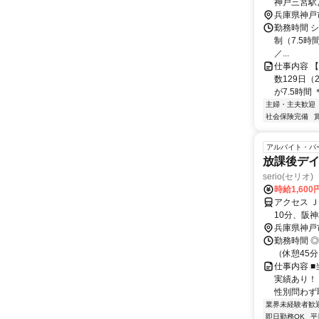
神戸三宮駅
よりバス「
兵庫県神戸
目」下車徒
勤務時間 シ
制（7.5時間
／...
仕事内容 【
数129日（
が7.5時間 
主婦・主夫歓迎
社会保険完備
アルバイト・パ
放課後デ
serio(セリ
時給1,60
アクセス 
10分、阪
定あり
兵庫県神戸
勤務時間 
（休憩45
仕事内容 
実績あり！
性別問わず取
業界未経験者歓
即日勤務OK
平