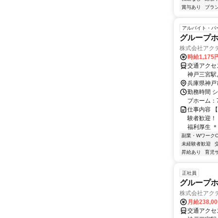
賞与あり
ブラ
アルバイト・パ
グループ
株式会社アク
時給1,175
交通アクセ
神戸三宮駅
よりバス「
兵庫県神戸
目」下車徒
勤務時間 
プホーム：7:0
仕事内容 【
験者歓迎！ 
福利厚生 ＊
副業・WワークO
未経験者歓迎
昇給あり
育児
正社員
グループ
株式会社アク
月給238,0
交通アクセ