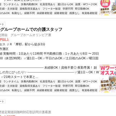
迎
ランチタイム
扶養内勤務OK
社員登用あり
週1日からOK
副業・WワークOK
主婦・主夫歓迎
資格取得支援あり
フリーター歓迎
学歴不問
即日勤務OK
日のみOK
転勤なし
経験不問
未経験者歓迎
経験者歓迎
残業なし
有資格者歓迎
ート
のグループホームでの介護スタッフ
光朔会 グループホームオリンピア灘
0円以上
セス ＪＲ「摩耶」駅から徒歩3分
市灘区
 実働時間：1日あたり11時間 平均勤務日数：1ヶ月あたり8日 〜 20日
10:00（休憩2時間） ✅週1日～OK ✅平日のみOK ✅土日祝のみOK ✅曜日固
――――――――――――――― 未経験OK！資格不要◎ 夜勤専属！ 副
しの方にぴったり✨ ――――――――――――――― ✅週1日～OK！W
 ✅21時スタートで本業と...
迎
ランチタイム
扶養内勤務OK
社員登用あり
週1日からOK
副業・WワークOK
主婦・主夫歓迎
資格取得支援あり
フリーター歓迎
学歴不問
即日勤務OK
日のみOK
転勤なし
経験不問
未経験者歓迎
経験者歓迎
残業なし
有資格者歓迎
ート
野道定期巡回随時対応型訪問介護看護