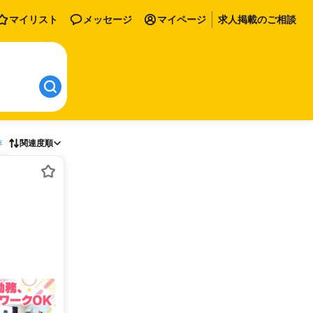
マイリスト
メッセージ
マイページ
求人掲載のご相談
存
関連度順