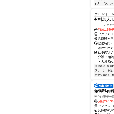
夕方
ブランクO
アルバイト・パ
有料老人
スミリンケア
時給1,250
アクセス 
兵庫県神戸
勤務時間 7
きかたができま
仕事内容 
介護 ・相
・入居者の入
制服あり
扶養
フリーター歓迎
有資格者歓迎
住宅型有
医心館王子公
月給296,3
兵庫県神戸