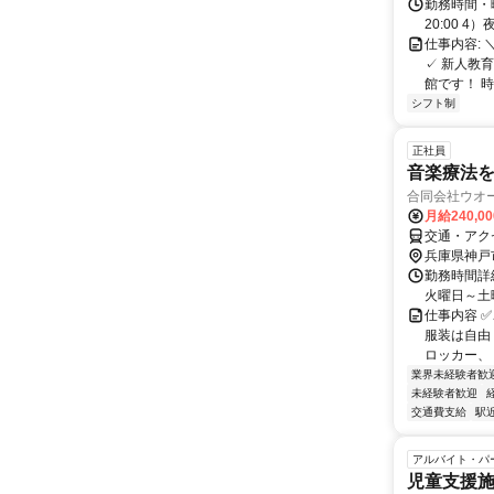
勤務時間・曜日
20:00 4
仕事内容:
✓ 新人教
館です！ 時
シフト制
正社員
音楽療法
合同会社ウオ
月給240,0
交通・アクセ
兵庫県神戸
勤務時間詳細
火曜日～土曜
仕事内容 
服装は自由
ロッカー、 
業界未経験者歓
未経験者歓迎
交通費支給
駅
アルバイト・パ
児童支援