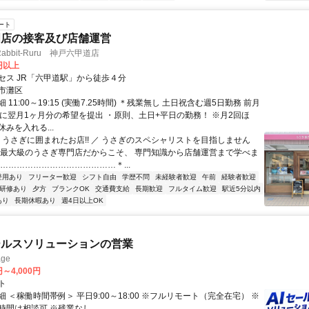
ート
門店の接客及び店舗運営
bbit-Ruru 神戸六甲道店
0円以上
セス JR「六甲道駅」から徒歩４分
市灘区
11:00～19:15 (実働7.25時間) ＊残業無し 土日祝含む週5日勤務 前月
でに翌月1ヶ月分の希望を提出 ・原則、土日+平日の勤務！ ※月2回ほ
みを入れる...
＼ うさぎに囲まれたお店!! ／ うさぎのスペシャリストを目指しません
本最大級のうさぎ専門店だからこそ、 専門知識から店舗運営まで学べま
……………………………………＊...
登用あり
フリーター歓迎
シフト自由
学歴不問
未経験者歓迎
午前
経験者歓迎
研修あり
夕方
ブランクOK
交通費支給
長期歓迎
フルタイム歓迎
駅近5分以内
あり
長期休暇あり
週4日以上OK
ールスソリューションの営業
ge
円～4,000円
ト
 ＜稼働時間帯例＞ 平日9:00～18:00 ※フルリモート（完全在宅） ※
時間は相談可 ※残業なし