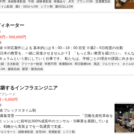
不問
未経験者歓迎
午前
経験者歓迎
研修あり
夕方
ブランクOK
交通費支給
タイム歓迎
週2・3日からOK
シフト制
週4日以上OK
ディネーター
タ
00円～500,000円
ト
 ※対応案件による 基本的には 9：00～18：00 目安 ※週2～5日程度の出勤
【日本の教育を、一緒に前進させませんか？】 「もっと良い教育を届けたい」 そん
キュラムという形にしていく仕事です。 私たちは、学校ごとの理念や課題に向き合いな
主婦・主夫歓迎
フリーター歓迎
学歴不問
車通勤OK
即日勤務OK
英語
フルリモート
ネイルO
OK
服装自由
髪型・髪色自由
構築するインフラエンジニア
プグレード
円～5,000円
ト
細 フレックスタイム制
▏募集背景 ━━━━━━━━━━━━━━━━━━ 「労働生産性革命を
ミッションに前年比300%成長中のコンサル・SI事業を展開していま
は、戦略から実装までを一気通貫で支援...
フルリモート
経験者歓迎
在宅OK
長期歓迎
シフト制