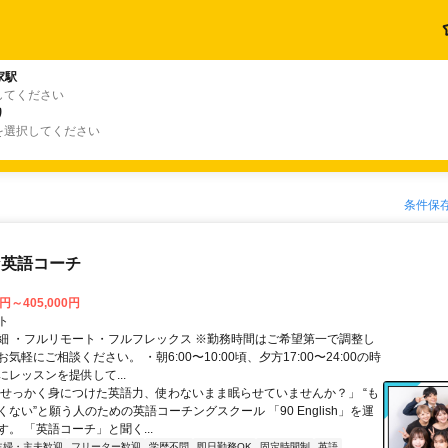
家駅
してください
り
を選択してください
条件保
な英語コーチ
0円～405,000円
ト
細 ・フルリモート・フルフレックス ※勤務時間はご希望第一で調整し
気軽にご相談ください。 ・朝6:00〜10:00頃、夕方17:00〜24:00の時
レッスンを提供して...
「せっかく身につけた英語力、使わないまま眠らせていませんか？」 “も
ない”と願う人のための英語コーチングスクール 「90 English」を運
。 「英語コーチ」と聞く...
主婦・主夫歓迎
フリーター歓迎
学歴不問
即日勤務OK
固定時間制
英語