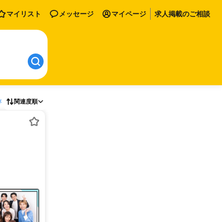
マイリスト
メッセージ
マイページ
求人掲載のご相談
存
関連度順