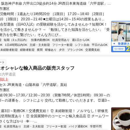
、阪急神戸本線 六甲出口3徒歩約14分 JR西日本東海道線「六甲道駅」よ
市灘区
労働時間：1週あたり1時間20分 ［1限目］ 17:20～18:40 ［2限目］
:10 ［3限目］ 20:20～21:40 ■土曜日は14:20～15:40の授業もあり...
総合型選抜（旧AO入試）の受験経験を活かしてみませんか？短期OK！
験を活かして働きませんか？ ～ 「勉強してきた知識を活かしたい」「受
努力を仕事に繋げたい」そんな方にぴ...
迎
短期（3ヵ月以内）
扶養内勤務OK
社員登用あり
週1日からOK
K
1日4時間以内OK
主婦・主夫歓迎
フリーター歓迎
シフト自由
平日のみOK
未経験者歓迎
経験者歓迎
夜間
研修あり
夕方
ブランクOK
交通費支給
ート
とオシャレな輸入商品の販売スタッフ
プリコ六甲道店
0円以上
セス JR東海道・山陽本線「六甲道駅」直結
市灘区
09:30～17:30／12:30～20:30 （実働7時間／休憩1時間） 09:30～の
:30～の遅番を、 シフトにより 交代して勤務していただきます。 ⏰週3～
⏰ 週3日～勤務OK！交通費支給！ ⏰ 未経験歓迎！ ノルマなし！研修充
社員登用制度あり！ ⏰ 全国展開中のコーヒーと輸入食品店 ⏰ チームワー
くな方ばかり ･✼･┈...
迎
社員登用あり
主婦・主夫歓迎
フリーター歓迎
バイク通勤OK
学歴不問