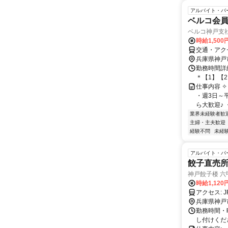
アルバイト・パ
ベルコ会
ベルコ神戸支
時給1,500
交通・アク
兵庫県神戸
勤務時間詳細 
＊【1】【
仕事内容 
・週3日～
ら大歓迎♪ 
業界未経験者歓
主婦・主夫歓迎
経験不問
未経
アルバイト・パ
餃子直売
神戸餃子楼 
時給1,120
ア
兵庫県神戸
勤務時間・曜
し付けくだ