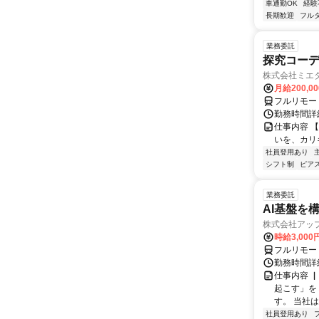
車通勤OK
経験
長期歓迎
フル
業務委託
探究コー
株式会社ミエ
月給200,0
フルリモー
勤務時間詳細
仕事内容 
いを、カリ
社員登用あり
シフト制
ピアス
業務委託
AI基盤を
株式会社アッ
時給3,000
フルリモー
勤務時間詳
仕事内容 
起こす」を
す。 当社
社員登用あり