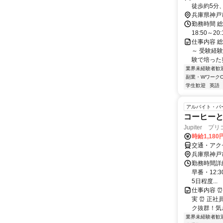
徒歩約5分
り徒歩5分
兵庫県神戸
勤務時間 総
18:50～20
仕事内容 
～ 受験経
験で培った
業界未経験者歓
副業・WワークO
学生歓迎
英語
アルバイト・パ
コーヒー
Jupiter 
時給1,18
交通・アク
兵庫県神戸
勤務時間詳細 
早番・12
5日程度...
仕事内容 
実 ⏰ 正
ク抜群！気さ
業界未経験者歓