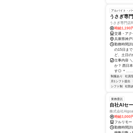
アルバイト・パ
うさぎ専
うさぎ専門店Ra
時給1,19
交通・アク
兵庫県神戸
勤務時間詳細 
の15日ま
ど、土日の休
仕事内容 
か？ 西日
す◎ ＊……
制服あり
社員
月1シフト提出
シフト制
社割
業務委託
自社AIセ
株式会社Algoa
時給3,000
フルリモー
勤務時間詳細
稼働日数・