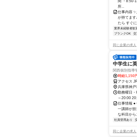
間 ・8:50
所...
仕事内容 
が持てます
たら すぐに
業界未経験者歓
ブランクOK
交
同じ企業の求人
中学生に英
関西個別指導
時給1,150
アクセス J
兵庫県神戸
勤務曜日・時間
～20:00 2
仕事情報 
一講師が担
な科目からス
社員登用あり
同じ企業の求人