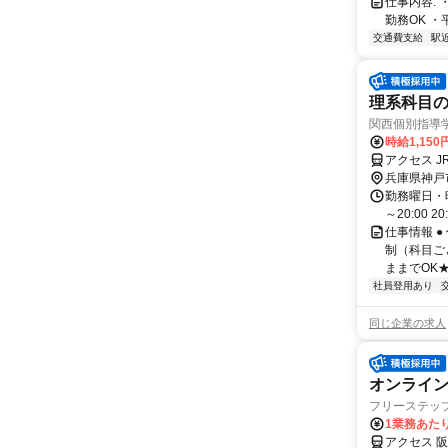
仕事内容: 
勤務OK ・
交通費支給
駅
理系科目の
関西個別指導
時給1,150
アクセス J
兵庫県神戸
勤務曜日・時間
～20:00 2
仕事情報 ●
制（科目ご
ままでOK★
社員登用あり
同じ企業の求人
オンライン
フリーステッ
1業務あたり
アクセス 