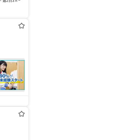
・週2日3ｈ~