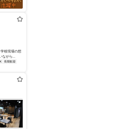
な学校現場の想
がら...
K
長期歓迎