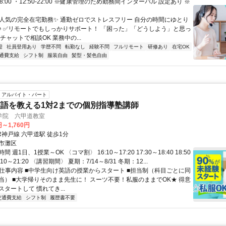
-18:00 ・12:50-22:00 ※健康管理のため勤務間インターバル 設定あり ※
✨人気の完全在宅勤務✨ 通勤ゼロでストレスフリー 自分の時間にゆとり
♪ ✅リモートでもしっかりサポート！ 「困った」「どうしよう」と思っ
チャットで相談OK 業務中の...
迎
社員登用あり
学歴不問
転勤なし
経験不問
フルリモート
研修あり
在宅OK
通費支給
シフト制
服装自由
髪型・髪色自由
アルバイト・パート
語を教える1対2までの個別指導塾講師
学院 六甲道教室
円～1,760円
R神戸線 六甲道駅 徒歩1分
市灘区
 週1日、1授業～OK 〈コマ割〉 16:10～17:20 17:30～18:40 18:50
0:10～21:20 〈講習期間〉 夏期：7/14～8/31 冬期：12...
● 仕事内容 ■中学生向け英語の授業からスタート ■担当制（科目ごとに同
当） ■大学帰りそのまま先生に！ スーツ不要！私服のままでOK★ 得意
タートして 慣れてき...
交通費支給
シフト制
履歴書不要