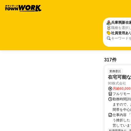
兵庫県
新在
職種を選択
社員登用あ
キーワード
317件
業務委託
在宅可能
90株式会社
月給60,00
フルリモー
勤務時間詳
ますので、お
間帯を中心に
仕事内容 
う挫折したく
営しています
社員登用あり