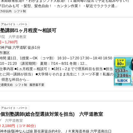
・未経験者歓迎!! ・わがままシフト大歓迎! （１週間毎の提出で予定も組みやすい!） 
平日のみも可 ・髪型、髪色自由！ ・カンタン作業！ ・駅近でラクラク通...
近5分以内
シフト制
アルバイト・パート
塾講師/1ヶ月程度〜相談可
学院 六甲道教室
円～1,760円
R神戸線 六甲道駅 徒歩1分
市灘区
 週1日、1授業～OK 〈コマ割〉 16:10～17:20 17:30～18:40 18:50
0:10～21:20 〈講習期間〉 夏期：7/14～8/31 冬期：12...
 仕事内容 ■1ヵ月程度～相談可！ ■1対1～2までで理系科目を担当 ■担当
とに同一講師が担当） ■大学帰りそのまま先生に！ スーツ不要！私服の
 得意な科目から...
交通費支給
シフト制
履歴書不要
アルバイト・パート
個別塾講師(総合型選抜対策を担当) 六甲道教室
プ 六甲道教室
 2,180円（コマ 80分）
阪神本線/阪神なんば線 新在家徒歩約4分、ＪＲ東海道本線 六甲道南出口