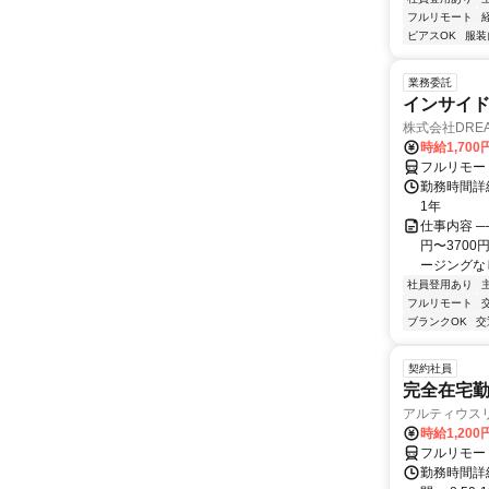
フルリモート
ピアスOK
服装
業務委託
インサイ
株式会社DREA
時給1,700
フルリモー
勤務時間詳細
1年
仕事内容 ─
円〜370
ージングなし
社員登用あり
フルリモート
ブランクOK
交
契約社員
完全在宅勤
アルティウス
時給1,200
フルリモー
勤務時間詳細