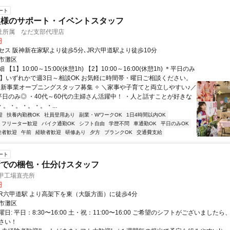
ート
員様のサポート・イベントスタッフ
社所属 なだ支部代理店
円
セス 阪神新在家駅より徒歩5分､JR六甲道駅より徒歩10分
市灘区
【1】10:00～15:00(休憩1h) 【2】10:00～16:00(休憩1h) ＊平日のみ
2】いずれかで週3日～相談OK お気軽に時間帯・曜日ご相談ください。
✧ 新事業オープニングスタッフ募集 ✧ ＼家事や子育てと両立しやすい♪／
平日のみ◎ ・40代～60代の主婦さん活躍中！ ・人と話すことが好きな
・。・。・。・。・...
迎
扶養内勤務OK
社員登用あり
副業・WワークOK
1日4時間以内OK
フリーター歓迎
バイク通勤OK
シフト自由
学歴不問
車通勤OK
平日のみOK
験者歓迎
午前
経験者歓迎
研修あり
夕方
ブランクOK
交通費支給
ート
所での梱包・仕分けスタッフ
六甲工場直売所
円
クセス: JR六甲道駅 より高架下を東（大阪方面）に徒歩4分
市灘区
日: 平日：8:30〜16:00 土・祝：11:00〜16:00 ご希望のシフトがございました
さい！