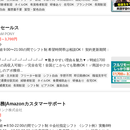
経験者歓迎
ネイルOK
有資格者歓迎
研修あり
在宅OK
ブランクOK
長期歓迎
自由
履歴書不要
髪型・髪色自由
ドセールス
M PONY
円～3,700円
ト
 9:00〜21:00の間でシフト制 希望時間帯は相談OK！ 契約更新期間：
┘─┘─┘─┘─┘─┘─┘─┘─┘ ▼働きやすい理由＆魅力▼ ✅時給1700
0円の高収入可能✨ ✅完全在宅！全国どこからでも勤務OK！ ✅商談やクロ
のアポ獲得...
主婦・主夫歓迎
フリーター歓迎
シフト自由
学歴不問
即日勤務OK
職場見学可
交通費全額支給
経験者歓迎
ネイルOK
食費補助あり
研修あり
在宅OK
通費支給
長期歓迎
シフト制
ピアスOK
服装自由
務|Amazonカスタマーサポート
リンク株式会社
円
ト
 ⏩8:50-22:00の間でシフト制 ※会社指定シフト 《シフト例》実働8時