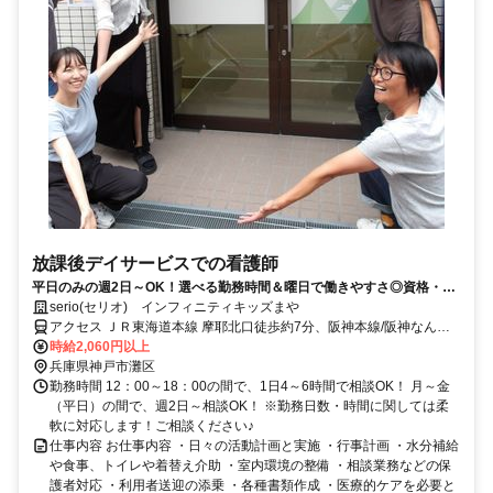
放課後デイサービスでの看護師
平日のみの週2日～OK！選べる勤務時間＆曜日で働きやすさ◎資格・経
験が活かせるお仕事★
serio(セリオ) インフィニティキッズまや
アクセス ＪＲ東海道本線 摩耶北口徒歩約7分、阪神本線/阪神なんば
線 大石徒歩約10分、阪神本線/阪神なんば線 西灘徒歩約12分 車通勤
時給2,060円以上
可（駐車場代自己負担）※規定あり
兵庫県神戸市灘区
勤務時間 12：00～18：00の間で、1日4～6時間で相談OK！ 月～金
（平日）の間で、週2日～相談OK！ ※勤務日数・時間に関しては柔
軟に対応します！ご相談ください♪
仕事内容 お仕事内容 ・日々の活動計画と実施 ・行事計画 ・水分補給
や食事、トイレや着替え介助 ・室内環境の整備 ・相談業務などの保
護者対応 ・利用者送迎の添乗 ・各種書類作成 ・医療的ケアを必要と