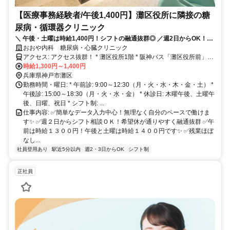
【医療事務経験者/午後1,400円】灘区役所に隣接の糖
尿病・循環器クリニック
＼ 午後・土曜は時給1,400円！シフトの融通抜群◎ ／週2日からOK！＜
経験者優遇＞
おおや内科 糖尿病・心臓クリニック
アクセス: アクセス抜群！ * 灘区役所1階 * 阪神バス「灘区役所前」バ
ス停すぐ * 六甲道南公園東隣 * JR六甲道駅より徒歩約5分 * 阪神新在
時給1,300円～1,400円
家駅より徒歩約5分 * 阪急六甲駅より徒歩17分
兵庫県神戸市灘区
勤務時間・曜日: * 午前診: 9:00～12:30（月・火・水・木・金・土） *
午後診: 15:00～18:30（月・火・水・金） * 休診日: 木曜午後、土曜午
後、日曜、祝日 * シフト制: ...
仕事内容: ✅簡単なデータ入力中心！無理なく自分のペースで働けま
す✨ ✅週２日からシフト相談ＯＫ！希望休が通りやすく融通抜群 ✅午
前は時給１３００円！午後と土曜は時給１４００円です✨ ✅残業ほぼ
なし...
社員登用あり
駅近5分以内
週2・3日からOK
シフト制
正社員