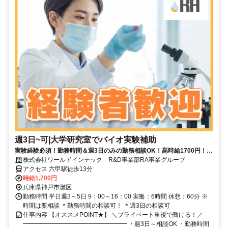
週3日~可|大学研究室でバイオ実験補助
実験経験必須！勤務時間＆週3日のみの勤務相談OK！高時給1700円！初
めての作業があっても大丈夫！土日祝休み！
株式会社ワールドインテック R&D事業部RA事業グループ
アクセス 六甲駅徒歩13分
時給1,700円
兵庫県神戸市灘区
勤務時間 平日週3～5日 9：00～16：00 実働：6時間 休憩：60分 ※
時間は要相談 ＊勤務時間の相談可！ ＊週3日の相談可
仕事内容 【オススメPOINT★】 ＼プライベート重視で働ける！／
━━━━━━━━━━━━━━━━━ ・週3日～相談OK ・勤務時間