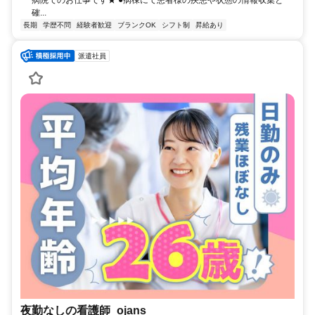
確...
長期
学歴不問
経験者歓迎
ブランクOK
シフト制
昇給あり
派遣社員
夜勤なしの看護師_ojans