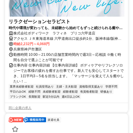
リラクゼーションセラピスト
時代や環境が変わっても、未経験から始めてもずっと続けられる癒やし
の仕事。手に職を身につけて、生き方を変えよう。
株式会社ボディワーク ラフィネ プリコ六甲道店
アクセス ＪＲ東海道本線 六甲道南出口徒歩約1分、阪神本線/阪神な
んば線 新在家徒歩約7分、阪急神戸本線 六甲出口3徒歩約11分 最寄
時給2,232円～4,068円
駅：六甲道駅
兵庫県神戸市灘区
勤務時間 10:00～21:00の店舗営業時間内で週3日～応相談 ※働く時
間を自分で選ぶことが可能です
仕事内容 仕事内容詳細 【仕事内容詳細】 ボディケアやリフレクソロ
ジーでお客様の疲れを癒すお仕事です。新人でも安心してスタートで
き、1日平均3～5名を担当します。 「マッサージを覚えて人を癒やし
たい！...
業界未経験者歓迎
社員登用あり
主婦・主夫歓迎
資格取得支援あり
学歴不問
平日のみOK
経験不問
未経験者歓迎
経験者歓迎
有資格者歓迎
研修あり
ブランクOK
長期歓迎
駅近5分以内
週4日以上OK
同じ企業の求人
派遣社員