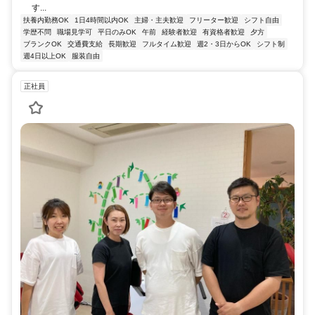
す...
扶養内勤務OK
1日4時間以内OK
主婦・主夫歓迎
フリーター歓迎
シフト自由
学歴不問
職場見学可
平日のみOK
午前
経験者歓迎
有資格者歓迎
夕方
ブランクOK
交通費支給
長期歓迎
フルタイム歓迎
週2・3日からOK
シフト制
週4日以上OK
服装自由
正社員