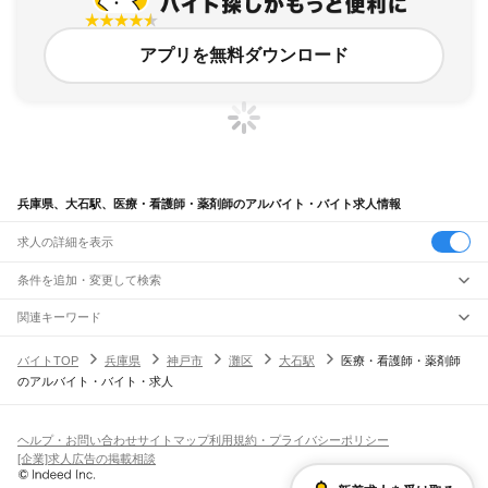
アプリを無料ダウンロード
兵庫県、大石駅、医療・看護師・薬剤師のアルバイト・バイト求人情報
求人の詳細を表示
条件を追加・変更して検索
市区町村を追加・変更
関連キーワード
完全在宅ワーク 全国
シール貼り 在宅
現在地周辺
ガチャガチャ
犬カフェ
兵庫県
駅を追加・変更
バイトTOP
兵庫県
神戸市
灘区
大石駅
医療・看護師・薬剤師
兵庫県
すべて
のアルバイト・バイト・求人
神戸市
すべて
職種を追加・変更
JR神戸線(大阪～神戸)
東灘区
灘区
兵庫区
長田区
須磨区
垂水区
北区
中央区
西区
尼崎駅
立花駅
甲子園口駅
西宮駅
さくら夙川駅
芦屋駅
甲南山手駅
摂津本山駅
住吉駅
飲食・フードサービス
姫路市
尼崎市
明石市
西宮市
洲本市
芦屋市
伊丹市
相生市
豊岡市
加古川市
赤穂市
特徴を追加・変更
六甲道駅
摩耶駅
灘駅
三ノ宮駅
元町駅
神戸駅
飲食・フードサービス
すべて
ヘルプ・お問い合わせ
サイトマップ
利用規約・プライバシーポリシー
西脇市
宝塚市
三木市
高砂市
川西市
小野市
三田市
加西市
丹波篠山市
養父市
ホールスタッフ
キッチンスタッフ
皿洗い・洗い場
精肉・鮮魚加工
給食調理
人気
[企業]求人広告の掲載相談
JR神戸線(神戸～姫路)
丹波市
南あわじ市
朝来市
淡路市
宍粟市
加東市
たつの市
川辺郡
多可郡
加古郡
雇用形態を追加・変更
パン屋（ベーカリー）
フードカウンター販売員
バー（BAR）・バーテンダー
日払いOK
高校生歓迎
学生歓迎
深夜の仕事
髪型・髪色自由
ひげOK
ネイルOK
神戸駅
兵庫駅
新長田駅
鷹取駅
須磨海浜公園駅
須磨駅
塩屋駅
垂水駅
舞子駅
朝霧駅
神崎郡
揖保郡
赤穂郡
佐用郡
美方郡