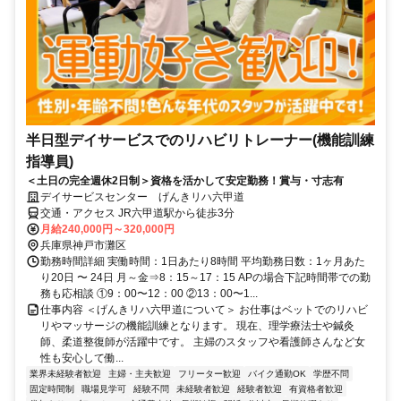
半日型デイサービスでのリハビリトレーナー(機能訓練
指導員)
＜土日の完全週休2日制＞資格を活かして安定勤務！賞与・寸志有
デイサービスセンター げんきリハ六甲道
交通・アクセス JR六甲道駅から徒歩3分
月給240,000円～320,000円
兵庫県神戸市灘区
勤務時間詳細 実働時間：1日あたり8時間 平均勤務日数：1ヶ月あた
り20日 〜 24日 月～金⇒8：15～17：15 APの場合下記時間帯での勤
務も応相談 ①9：00〜12：00 ②13：00〜1...
仕事内容 ＜げんきリハ六甲道について＞ お仕事はベットでのリハビ
リやマッサージの機能訓練となります。 現在、理学療法士や鍼灸
師、柔道整復師が活躍中です。 主婦のスタッフや看護師さんなど女
性も安心して働...
業界未経験者歓迎
主婦・主夫歓迎
フリーター歓迎
バイク通勤OK
学歴不問
固定時間制
職場見学可
経験不問
未経験者歓迎
経験者歓迎
有資格者歓迎