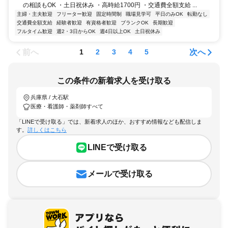
の相談もOK ・土日祝休み ・高時給1700円 ・交通費全額支給 ...
主婦・主夫歓迎
フリーター歓迎
固定時間制
職場見学可
平日のみOK
転勤なし
交通費全額支給
経験者歓迎
有資格者歓迎
ブランクOK
長期歓迎
フルタイム歓迎
週2・3日からOK
週4日以上OK
土日祝休み
前へ
次へ
1
2
3
4
5
この条件の新着求人を受け取る
兵庫県 / 大石駅
医療・看護師・薬剤師すべて
「LINEで受け取る」では、新着求人のほか、おすすめ情報なども配信しま
す。
詳しくはこちら
LINEで受け取る
メールで受け取る