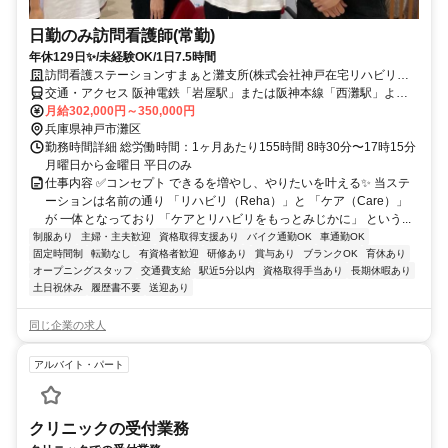
日勤のみ訪問看護師(常勤)
年休129日✨/未経験OK/1日7.5時間
訪問看護ステーションすまぁと灘支所(株式会社神戸在宅リハビリテ
ーション事業団)
交通・アクセス 阪神電鉄「岩屋駅」または阪神本線「西灘駅」より
徒歩5分
月給302,000円～350,000円
兵庫県神戸市灘区
勤務時間詳細 総労働時間：1ヶ月あたり155時間 8時30分〜17時15分
月曜日から金曜日 平日のみ
仕事内容 ✅コンセプト できるを増やし、やりたいを叶える✨ 当ステ
ーションは名前の通り 「リハビリ（Reha）」と 「ケア（Care）」
が 一体となっており 「ケアとリハビリをもっとみじかに」 という...
制服あり
主婦・主夫歓迎
資格取得支援あり
バイク通勤OK
車通勤OK
固定時間制
転勤なし
有資格者歓迎
研修あり
賞与あり
ブランクOK
育休あり
オープニングスタッフ
交通費支給
駅近5分以内
資格取得手当あり
長期休暇あり
土日祝休み
履歴書不要
送迎あり
同じ企業の求人
アルバイト・パート
クリニックの受付業務