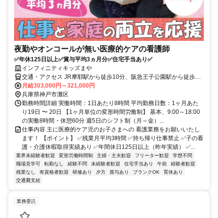
夜勤やオンコールが無い医療的ケアの看護師
✅年休125日以上✅賞与平均3ヵ月分✅住宅手当あり✅
インフィニティキッズまや
交通・アクセス JR摩耶駅から徒歩10分、阪急王子公園駅から徒歩15
分
月給303,000円～321,000円
兵庫県神戸市灘区
勤務時間詳細 実働時間：1日あたり8時間 平均勤務日数：1ヶ月あた
り19日 〜 20日 【1ヶ月単位の変形時間労働制】 基本、9:00～18:00
の実働8時間・休憩60分 週5日のシフト制（月～金）...
仕事内容 主に医療的ケア児のお子さまへの 看護業務をお願いいたし
ます！ 【ポイント】 ✅残業月平均3時間 ✅持ち帰り仕事禁止 ✅子の看
護・介護休暇取得実績あり ✅年間休日125日以上（昨年実績） ✅...
業界未経験者歓迎
変形労働時間制
主婦・主夫歓迎
フリーター歓迎
学歴不問
職場見学可
転勤なし
経験不問
未経験者歓迎
住宅手当あり
午前
経験者歓迎
残業なし
有資格者歓迎
研修あり
夕方
賞与あり
ブランクOK
育休あり
交通費支給
業務委託