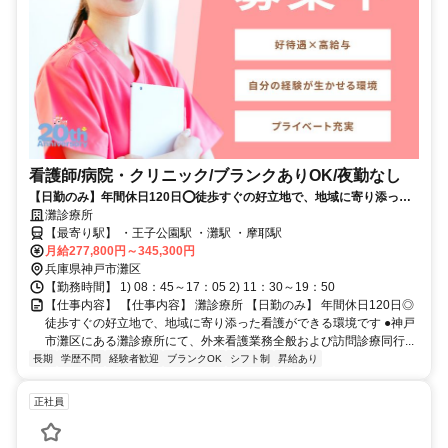
看護師/病院・クリニック/ブランクありOK/夜勤なし
【日勤のみ】年間休日120日⭕徒歩すぐの好立地で、地域に寄り添った
看護ができる環境です
灘診療所
【最寄り駅】 ・王子公園駅 ・灘駅 ・摩耶駅
月給277,800円～345,300円
兵庫県神戸市灘区
【勤務時間】 1) 08：45～17：05 2) 11：30～19：50
【仕事内容】 【仕事内容】 灘診療所 【日勤のみ】 年間休日120日◎
徒歩すぐの好立地で、地域に寄り添った看護ができる環境です ●神戸
市灘区にある灘診療所にて、外来看護業務全般および訪問診療同行...
長期
学歴不問
経験者歓迎
ブランクOK
シフト制
昇給あり
正社員