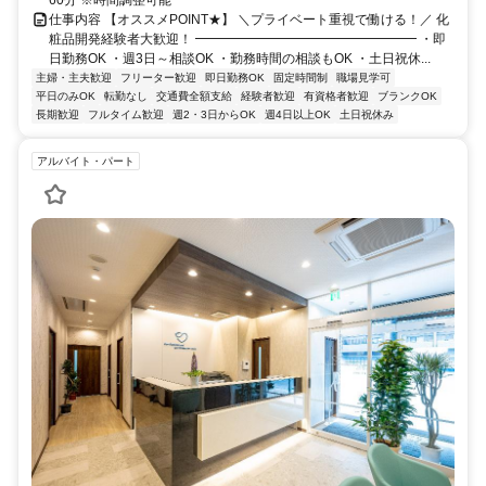
仕事内容 【オススメPOINT★】 ＼プライベート重視で働ける！／ 化
粧品開発経験者大歓迎！ ━━━━━━━━━━━━━━━━━ ・即
日勤務OK ・週3日～相談OK ・勤務時間の相談もOK ・土日祝休...
主婦・主夫歓迎
フリーター歓迎
即日勤務OK
固定時間制
職場見学可
平日のみOK
転勤なし
交通費全額支給
経験者歓迎
有資格者歓迎
ブランクOK
長期歓迎
フルタイム歓迎
週2・3日からOK
週4日以上OK
土日祝休み
アルバイト・パート