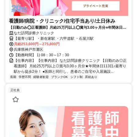
看護師/病院・クリニック/住宅手当あり/土日休み
【日勤のみ⭕正看護師】月給25万円以上⭕賞与3.00ヶ月分⭐年間休日
113日✨最寄り駅から徒歩2分❗️
なだ訪問診療クリニック
【最寄り駅】 ・新在家駅 ・六甲道駅 ・石屋川駅
月給253,600円～275,800円
兵庫県神戸市灘区
【勤務時間】 1) 08：30～17：30
【仕事内容】 【仕事内容】 なだ訪問診療クリニック 【日勤のみ◎正
看護師】 月給25万円以上◎賞与3.00ヶ月分★年間休日113日♪最寄り
駅から徒歩2分！ ●医師と同行し、患者のご自宅や入居施設...
長期
学歴不問
経験者歓迎
ブランクOK
シフト制
昇給あり
正社員