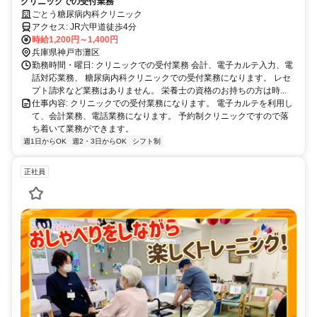
クリニックでの受付業務
ごとう糖尿病内科クリニック
アクセス: JR六甲道徒歩4分
時給1,200円～1,400円
兵庫県神戸市灘区
勤務時間・曜日: クリニックでの受付業務 会計、電子カルテ入力、電
話対応業務、 糖尿病内科クリニックでの受付業務になります。 レセ
プト請求など業務はありません。 栄養士の資格のお持ちの方は時...
仕事内容: クリニックでの受付業務になります。 電子カルテを利用し
て、会計業務、電話業務になります。 予約制クリニックですので落
ち着いて業務ができます。
週1日からOK
週2・3日からOK
シフト制
正社員