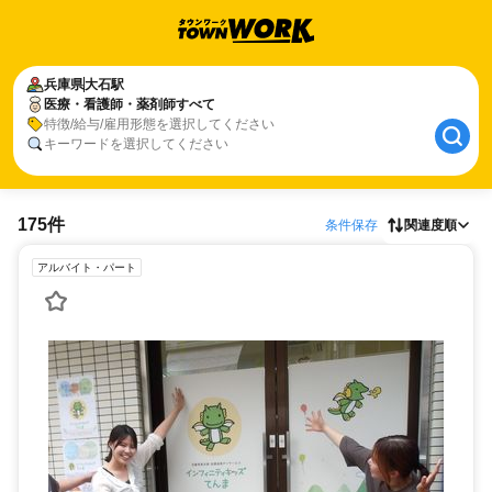
兵庫県
大石駅
医療・看護師・薬剤師すべて
特徴/給与/雇用形態を選択してください
キーワードを選択してください
175件
条件保存
関連度順
アルバイト・パート