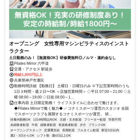
オープニング 女性専用マシンピラティスのインスト
ラクター
土日勤務のみ！【無資格OK】研修費無料◎ノルマ・違約金なし
Pilates Mirror 六甲道
交通・アクセス 駅徒歩
時給1,800円以上
兵庫県神戸市灘区
勤務時間詳細 【勤務日】 土曜日・日曜日のみ ※下記営業時間のうち
1日３時間・週２日〜OK ＜店舗営業時間＞ ◇平日 07:00～21:00 ◇土
曜 08:00～19:00 ◇日祝 08:00～1...
仕事内容 土日限定勤務！ ライフスタイルに合わせて働けます。
◆Pilates Mirrorで働く魅力◆ ✅ コナミスポーツ運営のスタジオ 全国
でスポーツクラブを展開するコナミスポーツが運営。 研...
扶養内勤務OK
1日4時間以内OK
主婦・主夫歓迎
フリーター歓迎
学歴不問
未経験者歓迎
午前
経験者歓迎
有資格者歓迎
夕方
ブランクOK
オープニングスタッフ
交通費支給
長期歓迎
フルタイム歓迎
駅近5分以内
週2・3日からOK
シフト制
週4日以上OK