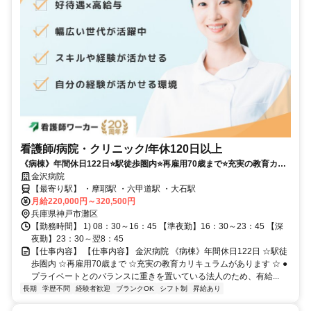
看護師/病院・クリニック/年休120日以上
《病棟》年間休日122日⭐駅徒歩圏内⭐再雇用70歳まで⭐充実の教育カリ
キュラムがあります⭐
金沢病院
【最寄り駅】 ・摩耶駅 ・六甲道駅 ・大石駅
月給220,000円～320,500円
兵庫県神戸市灘区
【勤務時間】 1) 08：30～16：45 【準夜勤】16：30～23：45 【深
夜勤】23：30～翌8：45
【仕事内容】 【仕事内容】 金沢病院 《病棟》年間休日122日 ☆駅徒
歩圏内 ☆再雇用70歳まで ☆充実の教育カリキュラムがあります ☆ ●
プライベートとのバランスに重きを置いている法人のため、有給...
長期
学歴不問
経験者歓迎
ブランクOK
シフト制
昇給あり