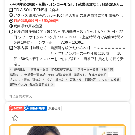
＜平均年齢26歳＞夜勤・オンコールなし！残業ほぼなし♪月給28.5万円
～・昇給年2回・賞与年2回★初年度は賞与年3回★20代・30代の若手メ
FIDIA SOLUTIONS株式会社
ンバーが中心に活躍中！当社正社員として安定して働ける好環境◎
アクセス 灘駅から徒歩5～10分 ※入社前の最終面談にて配属先を決
定致します。
月給285,000円～350,000円
兵庫県神戸市灘区
勤務時間 実働時間：8時間/日 平均勤務日数：1ヶ月あたり20日～22
日 シフトサイクル：1ヶ月 7:00～19:00 （上記時間内で実働8時間／
休憩1時間） ＜シフト例＞ ・7:00～16:00...
仕事内容 【無理なく、看護師を続けたい方へ♪】 ＊＝＝＝＝＝＝＝＝
＝＝＝＝＝＝＝＝＝＝＊ ＜当社メンバーの平均年齢は26歳！＞ 20
代・30代の若手メンバーを中心に活躍中！ 当社正社員として長く安
定し...
社員登用あり
無期雇用派遣
資格取得支援あり
フリーター歓迎
学歴不問
転勤なし
交通費全額支給
午前
経験者歓迎
残業なし
有資格者歓迎
月1シフト提出
研修あり
夕方
賞与あり
育休あり
長期歓迎
フルタイム歓迎
駅近5分以内
資格取得手当あり
同じ企業の求人
派遣社員