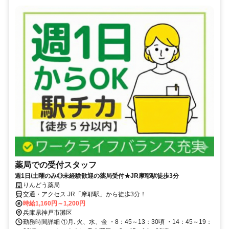
薬局での受付スタッフ
週1日/土曜のみ◎未経験歓迎の薬局受付★JR摩耶駅徒歩3分
りんどう薬局
交通・アクセス JR「摩耶駅」から徒歩3分！
時給1,160円～1,200円
兵庫県神戸市灘区
勤務時間詳細 ①月､火、水、金 ・8：45～13：30頃 ・14：45～19：