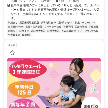
00頃（シフトによる） ②土曜日 ・8：45～14：00頃
仕事内容 地域の方々に親しまれている『りんどう薬局』で、 新メン
バーを募集します！ 医療事務の資格や経験は一切問いません。 大切
なのは、患者様をあたたかくお迎えする 「笑顔」と「思いやり」で
す。 ...
制服あり
業界未経験者歓迎
扶養内勤務OK
週1日からOK
副業・WワークOK
土日祝のみOK
主婦・主夫歓迎
フリーター歓迎
学歴不問
固定時間制
学生歓迎
転勤なし
経験不問
未経験者歓迎
経験者歓迎
有資格者歓迎
夕方
ブランクOK
交通費支給
長期歓迎
正社員