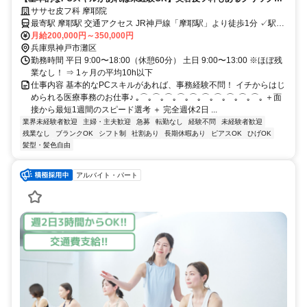
事務！駅徒歩1分＆残業なし
ササセ皮フ科 摩耶院
最寄駅 摩耶駅 交通アクセス JR神戸線「摩耶駅」より徒歩1分 ✓駅近
で通勤ラクラク♪
月給200,000円～350,000円
兵庫県神戸市灘区
勤務時間 平日 9:00〜18:00（休憩60分） 土日 9:00〜13:00 ※ほぼ残
業なし！ ⇒ 1ヶ月の平均10h以下
仕事内容 基本的なPCスキルがあれば、事務経験不問！ イチからはじ
められる医療事務のお仕事♪ ｡⌒｡⌒｡⌒｡⌒｡⌒｡⌒｡⌒｡⌒｡⌒｡⌒｡ ＋面
接から最短1週間のスピード選考 ＋ 完全週休2日 ...
業界未経験者歓迎
主婦・主夫歓迎
急募
転勤なし
経験不問
未経験者歓迎
残業なし
ブランクOK
シフト制
社割あり
長期休暇あり
ピアスOK
ひげOK
髪型・髪色自由
アルバイト・パート