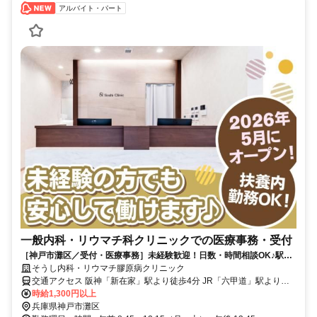
アルバイト・パート
一般内科・リウマチ科クリニックでの医療事務・受付
［神戸市灘区／受付・医療事務］未経験歓迎！日数・時間相談OK♪駅徒
歩4分の新しいクリニック
そうし内科・リウマチ膠原病クリニック
交通アクセス 阪神「新在家」駅より徒歩4分 JR「六甲道」駅より徒
歩8分
時給1,300円以上
兵庫県神戸市灘区