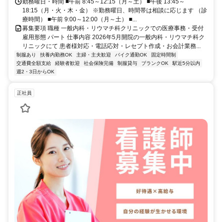
勤務曜日・時間 ■午前 8:45～12:15（月～土） ■午後 13:45～
18:15（月・火・木・金） ※勤務曜日、時間帯は相談に応じます （診
療時間） ■午前 9:00～12:00（月～土） ■...
募集要項 職種 一般内科・リウマチ科クリニックでの医療事務・受付
雇用形態 パート 仕事内容 2026年5月開院の一般内科・リウマチ科ク
リニックにて 患者様対応・電話応対・レセプト作成・お会計業務...
制服あり
扶養内勤務OK
主婦・主夫歓迎
バイク通勤OK
固定時間制
交通費全額支給
経験者歓迎
社会保険完備
制服貸与
ブランクOK
駅近5分以内
週2・3日からOK
正社員