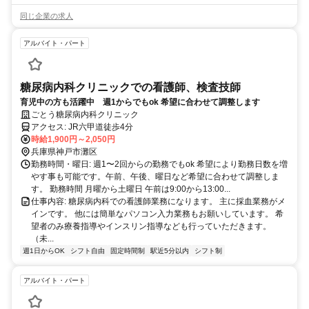
同じ企業の求人
アルバイト・パート
糖尿病内科クリニックでの看護師、検査技師
育児中の方も活躍中 週1からでもok 希望に合わせて調整します
ごとう糖尿病内科クリニック
アクセス: JR六甲道徒歩4分
時給1,900円～2,050円
兵庫県神戸市灘区
勤務時間・曜日: 週1〜2回からの勤務でもok 希望により勤務日数を増
やす事も可能です。午前、午後、曜日など希望に合わせて調整しま
す。 勤務時間 月曜から土曜日 午前は9:00から13:00...
仕事内容: 糖尿病内科での看護師業務になります。 主に採血業務がメ
インです。 他には簡単なパソコン入力業務もお願いしています。 希
望者のみ療養指導やインスリン指導なども行っていただきます。
（未...
週1日からOK
シフト自由
固定時間制
駅近5分以内
シフト制
アルバイト・パート