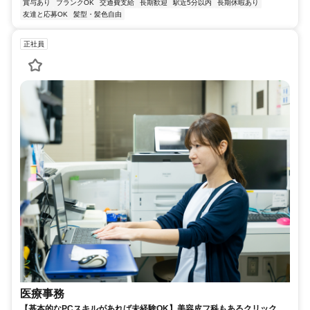
賞与あり
ブランクOK
交通費支給
長期歓迎
駅近5分以内
長期休暇あり
友達と応募OK
髪型・髪色自由
正社員
医療事務
【基本的なPCスキルがあれば未経験OK】美容皮フ科もあるクリックの