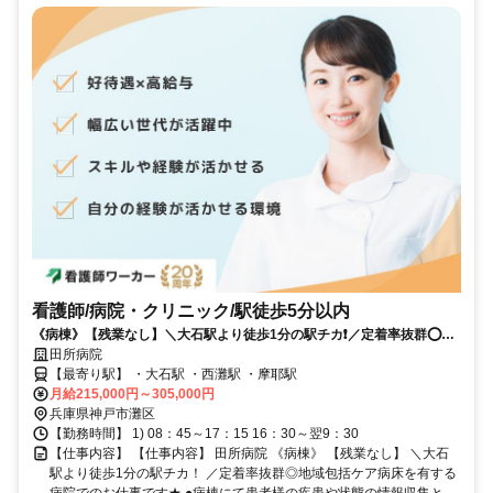
看護師/病院・クリニック/駅徒歩5分以内
《病棟》【残業なし】＼大石駅より徒歩1分の駅チカ❗️／定着率抜群⭕地
域包括ケア病床を有する病院でのお仕事です⭐
田所病院
【最寄り駅】 ・大石駅 ・西灘駅 ・摩耶駅
月給215,000円～305,000円
兵庫県神戸市灘区
【勤務時間】 1) 08：45～17：15 16：30～翌9：30
【仕事内容】 【仕事内容】 田所病院 《病棟》 【残業なし】 ＼大石
駅より徒歩1分の駅チカ！ ／定着率抜群◎地域包括ケア病床を有する
病院でのお仕事です★ ●病棟にて患者様の疾患や状態の情報収集と