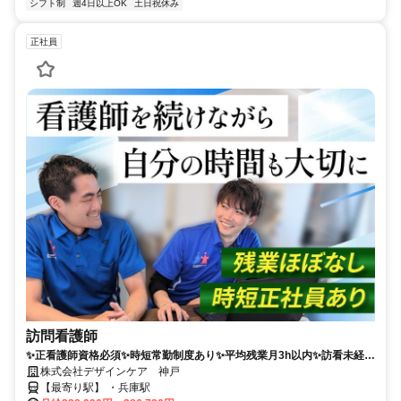
シフト制
週4日以上OK
土日祝休み
正社員
訪問看護師
✨正看護師資格必須✨時短常勤制度あり✨平均残業月3h以内✨訪看未経験
OK✅JR兵庫駅より徒歩3分
株式会社デザインケア 神戸
【最寄り駅】 ・兵庫駅