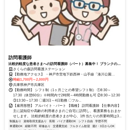
訪問看護師
比較的軽度な患者さまへの訪問看護師（パート）募集中！ ブランクのあ
る方、未経験歓迎‼同行研修あり安心してスタート出来ます♪
さくらの森訪問看護ステーション
【勤務地アクセス】 ・神戸市営地下鉄西神・山手線「湊川公園
駅」、神戸電鉄有馬線「湊川駅」より徒歩約3分 ・各線「新開地駅」
時給1,700円～2,000円
より徒歩約3分 ＼直行直帰OK！／ 〇車、バイク通勤可（駐車場な
兵庫県神戸市兵庫区
し） 〇自転車通勤可
【勤務時間】 シフト制（1ヶ月ごとの希望シフト制） ①8:30～
17:30（休憩60分）※時間内で2時間～4時間勤務も可 ②8:30～12:30
③13:30～17:30 〇週3日～4日勤務 〇フル...
【雇用形態】 アルバイト・パート 【職種】 訪問看護師 【仕事内容】
主に認知症や高齢の利用者さまのご自宅に訪問し、看護業務をおまか
せします。 比較的軽度の患者さまが中心、1件当たりの所要時間は3...
制服あり
資格取得支援あり
長期
バイク通勤OK
シフト自由
学歴不問
車通勤OK
経験不問
研修あり
交通費支給
フルタイム歓迎
週2・3日からOK