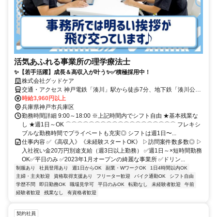
活気あふれる事業所の理学療法士
✨【若手活躍】成長＆高収入が叶う✨✅積極採用中！
株式会社グッドケア
交通・アクセス 神戸電鉄「湊川」駅から徒歩7分、地下鉄「湊川公
園」から徒歩7分
時給3,960円以上
兵庫県神戸市兵庫区
勤務時間詳細 9:00～18:00 ※上記時間内でシフト自由 ★基本残業な
し ★週1日～OK ⌒⌒⌒⌒⌒⌒⌒⌒⌒⌒⌒⌒⌒⌒⌒⌒⌒⌒⌒ フレキシ
ブルな勤務時間でプライベートも充実◎ シフトは週1日〜...
仕事内容 ✅《高収入》《未経験スタートOK》 ▷訪問案件数多数◎ ▷
入社祝い金20万円別途支給（週3日以上勤務） ✅週1日～×短時間勤務
OK✅平日のみ ✅2023年1月オープンの綺麗な事業所 ✅ドリン...
制服あり
社員登用あり
週1日からOK
副業・WワークOK
1日4時間以内OK
主婦・主夫歓迎
資格取得支援あり
フリーター歓迎
バイク通勤OK
シフト自由
学歴不問
即日勤務OK
職場見学可
平日のみOK
転勤なし
未経験者歓迎
午前
経験者歓迎
残業なし
有資格者歓迎
契約社員