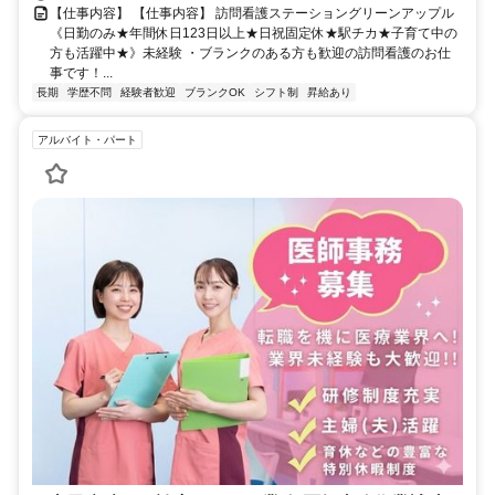
【仕事内容】 【仕事内容】 訪問看護ステーショングリーンアップル
《日勤のみ★年間休日123日以上★日祝固定休★駅チカ★子育て中の
方も活躍中★》未経験 ・ブランクのある方も歓迎の訪問看護のお仕
事です！...
長期
学歴不問
経験者歓迎
ブランクOK
シフト制
昇給あり
アルバイト・パート