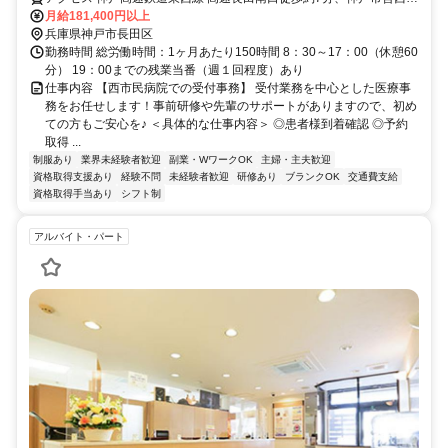
神・山手線 長田（神戸市営）西出口3徒歩約8分、神戸高速鉄道東西
月給181,400円以上
線 大開出入口3徒歩約8分 神戸市立医療センター西市民病院長田駅よ
兵庫県神戸市長田区
り徒歩約8分／兵庫駅・大開駅より徒歩約10分
勤務時間 総労働時間：1ヶ月あたり150時間 8：30～17：00（休憩60
分） 19：00までの残業当番（週１回程度）あり
仕事内容 【西市民病院での受付事務】 受付業務を中心とした医療事
務をお任せします！事前研修や先輩のサポートがありますので、初め
ての方もご安心を♪ ＜具体的な仕事内容＞ ◎患者様到着確認 ◎予約
取得 ...
制服あり
業界未経験者歓迎
副業・WワークOK
主婦・主夫歓迎
資格取得支援あり
経験不問
未経験者歓迎
研修あり
ブランクOK
交通費支給
資格取得手当あり
シフト制
アルバイト・パート