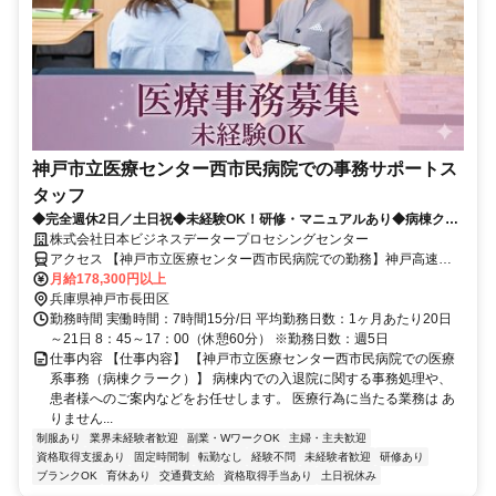
神戸市立医療センター西市民病院での事務サポートス
タッフ
◆完全週休2日／土日祝◆未経験OK！研修・マニュアルあり◆病棟クラ
ーク経験者歓迎
株式会社日本ビジネスデータープロセシングセンター
アクセス 【神戸市立医療センター西市民病院での勤務】神戸高速鉄
道「高速長田駅」より徒歩約8分／JR「兵庫駅」、神戸高速鉄道「大
月給178,300円以上
開駅」より徒歩約10分
兵庫県神戸市長田区
勤務時間 実働時間：7時間15分/日 平均勤務日数：1ヶ月あたり20日
～21日 8：45～17：00（休憩60分） ※勤務日数：週5日
仕事内容 【仕事内容】 【神戸市立医療センター西市民病院での医療
系事務（病棟クラーク）】 病棟内での入退院に関する事務処理や、
患者様へのご案内などをお任せします。 医療行為に当たる業務は あ
りません...
制服あり
業界未経験者歓迎
副業・WワークOK
主婦・主夫歓迎
資格取得支援あり
固定時間制
転勤なし
経験不問
未経験者歓迎
研修あり
ブランクOK
育休あり
交通費支給
資格取得手当あり
土日祝休み