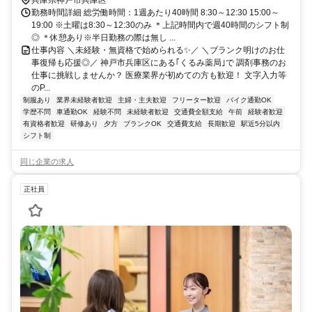
勤務時間詳細 総労働時間：1週あたり40時間 8:30～12:30 15:00～
19:00 ※土曜は8:30～12:30のみ ＊上記時間内で週40時間のシフト制
◎ ＊休憩あり※半日勤務の際は無し ...
仕事内容 ＼未経験・無資格で始められる✨／ ＼ブランク明けのお仕
事復帰も応援◎／ 神戸市兵庫区にある｢くるみ薬局｣で 調剤事務のお
仕事に挑戦しませんか？ 医療業界が初めての方も歓迎！ 文字入力等
のP...
制服あり
業界未経験者歓迎
主婦・主夫歓迎
フリーター歓迎
バイク通勤OK
学歴不問
車通勤OK
経験不問
未経験者歓迎
交通費全額支給
午前
経験者歓迎
有資格者歓迎
研修あり
夕方
ブランクOK
交通費支給
長期歓迎
駅近5分以内
シフト制
同じ企業の求人
正社員