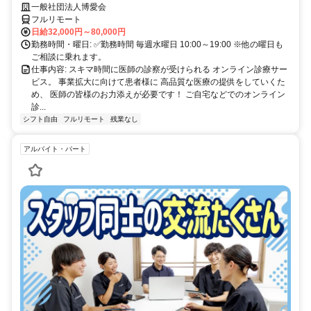
業務
一般社団法人博愛会
フルリモート
日給32,000円～80,000円
勤務時間・曜日: ✅勤務時間 毎週水曜日 10:00～19:00 ※他の曜日も
ご相談に乗れます。
仕事内容: スキマ時間に医師の診察が受けられる オンライン診療サー
ビス。 事業拡大に向けて患者様に 高品質な医療の提供をしていくた
め、 医師の皆様のお力添えが必要です！ ご自宅などでのオンライン
診...
シフト自由
フルリモート
残業なし
アルバイト・パート