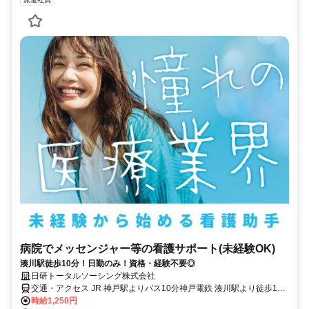
病院でメッセンジャー等の看護サポート(未経験OK)
湊川駅徒歩10分！日勤のみ！資格・経験不要◎
日研トータルソーシング株式会社
交通・アクセス JR 神戸駅よりバス10分神戸電鉄 湊川駅より徒歩10
分神戸市営地下鉄山手線 湊川公園駅より徒歩10分
時給1,250円