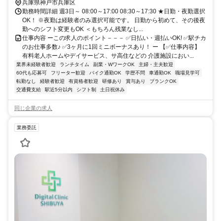
兵庫県神戸市兵庫区
勤務時間詳細 週3日～ 08:00～17:00 08:30～17:30 ★日勤・夜勤選択
OK！ ※夜勤は経験者のみ選択可能です。 日勤から初めて、その後夜
勤へのシフト変更もOK ＜もちろん残業なし...
仕事内容 ーこの求人のポイント－－－ ✅日払い・週払いOK! ✅駅チカ
のお仕事多数♪ ✅3ヶ月に1回ミニボーナスあり！ ー 【✅仕事内容】
有料老人ホームやデイサービス、サ高住などの 介護施設におい...
業界未経験者歓迎
ランチタイム
副業・WワークOK
主婦・主夫歓迎
60代も応募可
フリーター歓迎
バイク通勤OK
学歴不問
車通勤OK
職場見学可
転勤なし
経験者歓迎
有資格者歓迎
研修あり
賞与あり
ブランクOK
交通費支給
駅近5分以内
シフト制
土日祝休み
同じ企業の求人
業務委託