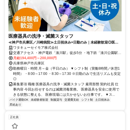
医療器具の洗浄・滅菌スタッフ
≪神戸市兵庫区／川崎病院≫土日祝休み×日勤のみ｜未経験歓迎◎医療
現場を支えるサポートスタッフ募集！
ワタキューセイモア株式会社
交通アクセス ・神戸電鉄「湊川駅」徒歩5分 ・地下鉄「湊川公園駅」
徒歩5分
月給194,400円～200,000円
兵庫県神戸市兵庫区
勤務曜日・時間 月～金（平日のみ） ▼シフト制（実働8時間／休憩1
時間） ・8:00～17:00 ・8:30～17:30 ※日勤のみで生活リズムも安定
◎
募集要項 職種 医療器具の洗浄・滅菌スタッフ 雇用形態 契約社員 仕
事内容 今回お任せするのは滅菌消毒業務。 医療器具を安全に使用で
きる状態に整える、 医療現場には欠かせないお仕事です。 ▼ス...
バイク通勤OK
未経験者歓迎
制服貸与
交通費支給
シフト制
土日祝休み
昇給あり
正社員