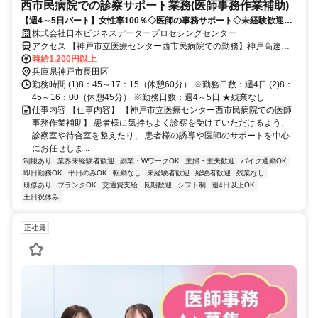
西市民病院での診察サポート業務(医師事務作業補助)
【週4～5日パート】女性率100％◇医師の事務サポート◇未経験歓迎◇
土日祝休み◇女性活躍推進企業
株式会社日本ビジネスデータープロセシングセンター
アクセス 【神戸市立医療センター西市民病院での勤務】神戸高速鉄
道「高速長田駅」より徒歩約8分／JR「兵庫駅」、神戸高速鉄道「大
時給1,200円以上
開駅」より徒歩約10分★バイク・自転車通勤OK
兵庫県神戸市長田区
勤務時間 (1)8：45～17：15（休憩60分） ※勤務日数：週4日 (2)8：
45～16：00（休憩45分） ※勤務日数：週4～5日 ★残業なし
仕事内容 【仕事内容】 【神戸市立医療センター西市民病院での医師
事務作業補助】 患者様に気持ちよく診察を受けていただけるよう、
診察室や待合室を整えたり、 患者様の誘導や医師のサポートを中心
にお任せしま...
制服あり
業界未経験者歓迎
副業・WワークOK
主婦・主夫歓迎
バイク通勤OK
即日勤務OK
平日のみOK
転勤なし
未経験者歓迎
経験者歓迎
残業なし
研修あり
ブランクOK
交通費支給
長期歓迎
シフト制
週4日以上OK
土日祝休み
正社員