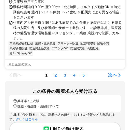
兵庫県神戸市兵庫区
勤務時間詳細 9:00〜翌9:00の中で短時間、フルタイム勤務OK ※時短
勤務相談可 週2日〜OK ※休憩1〜2h含む ※配属先により異なる場合
もございます
仕事内容 ✨神戸市兵庫区にある病院でのお仕事✨ 病院内における患者
様の入院生活、及び看護師のサポート業務です。 ✅診療器具、医療器
材の備品管理や環境整備 ✅メッセンジャー業務(病院内で伝票、カル
テ、...
業界未経験者歓迎
主婦・主夫歓迎
フリーター歓迎
固定時間制
経験不問
未経験者歓迎
交通費全額支給
ブランクOK
交通費支給
長期歓迎
週2・3日からOK
同じ企業の求人
前へ
次へ
1
2
3
4
5
この条件の新着求人を受け取る
兵庫県 / 上沢駅
医療・看護師・薬剤師すべて
「LINEで受け取る」では、新着求人のほか、おすすめ情報なども配信しま
す。
詳しくはこちら
LINEで受け取る