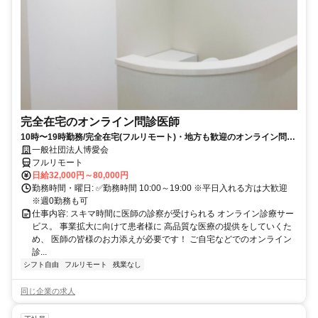
完全在宅のオンライン問診医師
10時〜19時勤務/完全在宅(フルリモート)・地方も歓迎のオンライン問診
業務
一般社団法人博愛会
フルリモート
日給32,000円～80,000円
勤務時間・曜日: ✅勤務時間 10:00～19:00 ※平日入れる方は大歓迎
※週0勤務も可
仕事内容: スキマ時間に医師の診察が受けられる オンライン診療サー
ビス。 事業拡大に向けて患者様に 高品質な医療の提供をしていくた
め、 医師の皆様のお力添えが必要です！ ご自宅などでのオンライン
診...
シフト自由
フルリモート
残業なし
同じ企業の求人