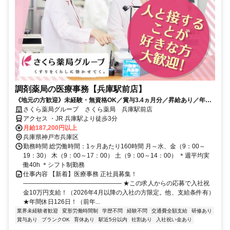
調剤薬局の医療事務【兵庫駅前店】
《地元の方歓迎》未経験・無資格OK／賞与3.4ヵ月分／昇給あり／年休
126日（前年度実績）／平均有休取得数11.5日（2025度実績）
さくら薬局グループ さくら薬局 兵庫駅前店
アクセス ・JR 兵庫駅より徒歩3分
月給187,200円以上
兵庫県神戸市兵庫区
勤務時間 総労働時間：1ヶ月あたり160時間 月～水、金（9：00～
19：30） 木（9：00～17：00） 土（9：00～14：00） ＊週平均実
働40h ＊シフト制勤務
仕事内容 【新着】医療事務 正社員募集！
―――――――――――――――― ★この求人からの応募で入社祝
金10万円支給！（2026年4月以降の入社の方限定。他、支給条件有）
★年間休日126日！（前年...
業界未経験者歓迎
変形労働時間制
学歴不問
経験不問
交通費全額支給
研修あり
賞与あり
ブランクOK
育休あり
駅近5分以内
社割あり
入社祝い金あり