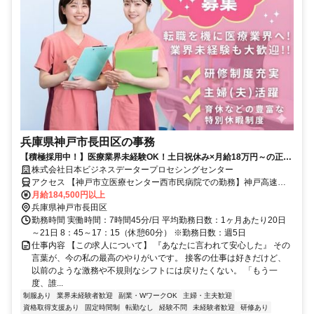
兵庫県神戸市長田区の事務
【積極採用中！】医療業界未経験OK！土日祝休み×月給18万円～の正社
員。女性100％×育休復職実績ありで安心。
株式会社日本ビジネスデータープロセシングセンター
アクセス 【神戸市立医療センター西市民病院での勤務】神戸高速鉄
道「高速長田駅」より徒歩約8分／JR「兵庫駅」、神戸高速鉄道「大
月給184,500円以上
開駅」より徒歩約10分
兵庫県神戸市長田区
勤務時間 実働時間：7時間45分/日 平均勤務日数：1ヶ月あたり20日
～21日 8：45～17：15（休憩60分） ※勤務日数：週5日
仕事内容 【この求人について】 『あなたに言われて安心した』 その
言葉が、今の私の最高のやりがいです。 接客の仕事は好きだけど、
以前のような激務や不規則なシフトには戻りたくない。 「もう一
度、誰...
制服あり
業界未経験者歓迎
副業・WワークOK
主婦・主夫歓迎
資格取得支援あり
固定時間制
転勤なし
経験不問
未経験者歓迎
研修あり