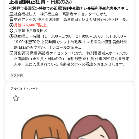
正看護師(正社員・日勤のみ)
≪神戸市長田区≫特養での正看護師◆夜勤ナシ◆福利厚生充実◆スキル
アップ可能◆駅近だから通勤便利！
社会福祉法人 神戸福生会 高齢者ケアセンターながた
交通アクセス 神戸高速鉄道「高速長田」駅より徒歩3分 地下鉄「長
田」駅より徒歩5分 徒歩5分圏内に大型スーパー「ライフ」、コンビ
月給276,600円以上
ニ（ローソン・ファミリーマート）あります。
兵庫県神戸市長田区
勤務曜日・時間 ［1］8:00～17:00 ［2］9:00～18:00 ［3］10:00～
19:00 休憩70分 上記時間でシフト制勤務 １ヶ月単位の変形労働時間
制 日勤のみですが、オンコール対応を...
募集要項 職種 高齢者ケアセンターながた・特別養護老人ホームでの
正看護師（正社員・日勤のみ） 雇用形態 正社員 仕事内容 特別養護老
人ホームに入居されている 高齢者の方への看護をおまかせします。
...
シフト制
アルバイト・パート