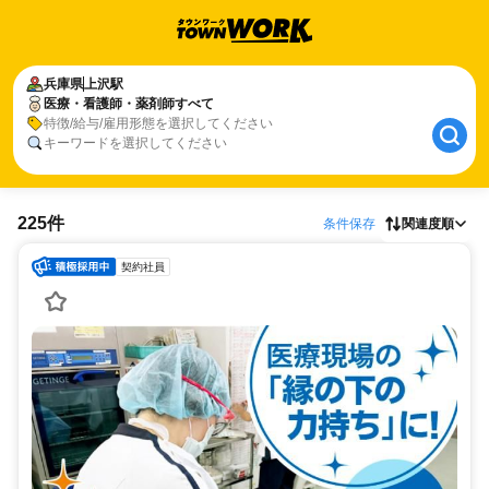
兵庫県
上沢駅
医療・看護師・薬剤師すべて
特徴/給与/雇用形態を選択してください
キーワードを選択してください
225件
条件保存
関連度順
契約社員