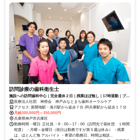
訪問診療の歯科衛生士
施設への訪問歯科中心｜完全週休２日｜残業ほぼ無し｜17時退勤｜ブラ
ンク歓迎｜一緒に地域の患者様を支える歯科衛生士を募集しています
医療法人社団 神燈会 神戸みなとまち歯科オーラルケア
アクセス: 新開地駅・湊川駅から徒歩７分 JR兵庫駅から徒歩１７分
月給300,000円～350,000円
兵庫県神戸市兵庫区
勤務時間・曜日: 正社員 ・8：00～17：00（訪問先で昼休憩 １時間
程度） ・月曜～金曜日（祝日は勤務ですが第５週は休み） ・残業
は、ほとんど無 アルバイト ・希望の勤務日、時間は相談...