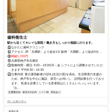
歯科衛生士
駅から近くてキレイな医院！働き方もしっかり相談にのります。
なかたに歯科クリニック
アクセス: JR「兵庫駅」より徒歩1分 阪神「大開駅」より徒歩5分
JR「三ノ宮駅」より電車で6分 JR「元町駅」より電車で4分 JR「神
時給1,700円
兵庫県神戸市兵庫区
戸駅」より電車で2分 JR「明石駅」より電車で17分
勤務時間・曜日: 9:00～18:00/月～金 シフトにより調整させていただ
きます 平均9:30～16:30
仕事内容: 要介護高齢者のQOL(生活の質)を高め、生活障害の支援の
ため、神戸市を中心に施設、居宅へお伺いし、訪問診療を行っており
ます。 私達を必要としている患者様はたくさんいらっしゃいます。
『お...
交通費支給
駅近5分以内
シフト制
昇給あり
同じ企業の求人
派遣社員