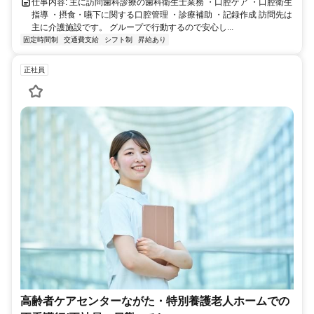
仕事内容: 主に訪問歯科診療の歯科衛生士業務 ・口腔ケア ・口腔衛生
指導 ・摂食・嚥下に関する口腔管理 ・診療補助 ・記録作成 訪問先は
主に介護施設です。 グループで行動するので安心し...
固定時間制
交通費支給
シフト制
昇給あり
正社員
高齢者ケアセンターながた・特別養護老人ホームでの