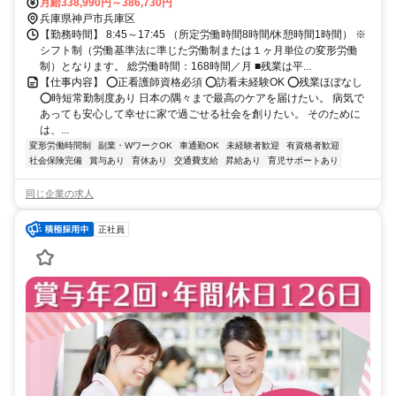
月給338,990円～386,730円
兵庫県神戸市兵庫区
【勤務時間】 8:45～17:45 （所定労働時間8時間/休憩時間1時間） ※
シフト制（労働基準法に準じた労働制または１ヶ月単位の変形労働
制）となります。 総労働時間：168時間／月 ■残業は平...
【仕事内容】 ⭕正看護師資格必須 ⭕訪看未経験OK ⭕残業ほぼなし
⭕時短常勤制度あり 日本の隅々まで最高のケアを届けたい。 病気で
あっても安心して幸せに家で過ごせる社会を創りたい。 そのために
は、...
変形労働時間制
副業・WワークOK
車通勤OK
未経験者歓迎
有資格者歓迎
社会保険完備
賞与あり
育休あり
交通費支給
昇給あり
育児サポートあり
同じ企業の求人
正社員