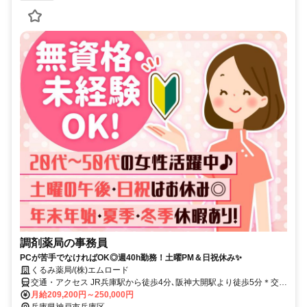
調剤薬局の事務員
PCが苦手でなければOK◎週40h勤務！土曜PM＆日祝休み✨
くるみ薬局/(株)エムロード
交通・アクセス JR兵庫駅から徒歩4分､阪神大開駅より徒歩5分＊交通
費支給あり
月給209,200円～250,000円
兵庫県神戸市兵庫区