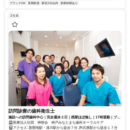
ブランクOK
長期歓迎
駅近5分以内
長期休暇あり
正社員
訪問診療の歯科衛生士
施設への訪問歯科中心｜完全週休２日｜残業ほぼ無し｜17時退勤｜ブラ
ンク歓迎｜一緒に地域の患者様を支える歯科衛生士を募集しています
医療法人社団 神燈会 神戸みなとまち歯科オーラルケア
アクセス: 新開地駅・湊川駅から徒歩７分 JR兵庫駅から徒歩１７分