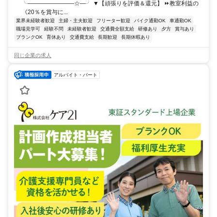
╰――――――――☆―╯ ▼【頑張りを評価＆還元】 ⏩教室利益の
《20％を賞与に...
業界未経験者歓迎
主婦・主夫歓迎
フリーター歓迎
バイク通勤OK
車通勤OK
職場見学可
経験不問
未経験者歓迎
交通費全額支給
研修あり
夕方
賞与あり
ブランクOK
育休あり
交通費支給
長期歓迎
長期休暇あり
同じ企業の求人
アルバイト・パート