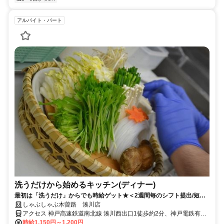
アルバイト・パート
洗うだけから始めるキッチン(ディナー)
最初は「洗うだけ」からでも時給ゲット★＜2週間毎のシフト提出/短時
間2h～/週2日～＞
しゃぶしゃぶ木曽路 湊川店
アクセス 神戸高速鉄道南北線 湊川西出口1徒歩約2分、神戸電鉄有馬
線 湊川西出口1徒歩約2分、神戸市営西神・山手線 湊川公園西出口1
時給1,150円～1,200円