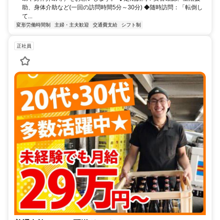
助、身体介助など(一回の訪問時間5分～30分) ◆随時訪問：「転倒し
て...
変形労働時間制
主婦・主夫歓迎
交通費支給
シフト制
正社員