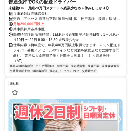
普通免許でOKの配送ドライバー
未経験OK！月給29万円スタート＆残業少なめ＋休みしっかり◎
兵庫酒類販売株式会社
交通・アクセス 市営地下鉄｢湊川公園｣駅、神戸電鉄「湊川」駅 徒歩
10分 ★バイク通勤OK★自転車通勤OK※車通勤不可
月給290,000円以上
兵庫県神戸市兵庫区
勤務時間詳細 実働時間：1日あたり8時間 平均勤務日数：1ヶ月あた
り19日 〜 22日 9:00～18:30 ※残業少なめ
仕事内容 ⭐初年度で、年収400万円以上取得できます！⭐ ＼＼配送ド
ライバー募集／／ ビールやワインなどお酒を飲食店などに卸す専門
商社。 業務拡大＆増員で働く仲間を大募集！！！ ＜普通免許
（AT）...
業界未経験者歓迎
バイク通勤OK
学歴不問
固定時間制
経験不問
未経験者歓迎
交通費全額支給
経験者歓迎
賞与あり
ブランクOK
交通費支給
正社員