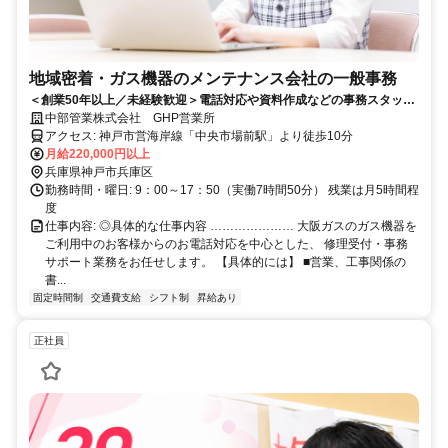
地域密着・ガス機器のメンテナンス会社の一般事務
＜創業50年以上／未経験歓迎＞電話対応や資料作成などの事務スタッフ
／教育体制充実／月給22万円〜
中部管業株式会社 GHP営業所
アクセス: 神戸市営海岸線「中央市場前駅」より徒歩10分
月給220,000円以上
兵庫県神戸市兵庫区
勤務時間・曜日: 9：00～17：50（実働7時間50分） 残業は月5時間程
度
仕事内容: ◎具体的な仕事内容 ………………… 大阪ガスのガス機器を
ご利用中のお客様からのお電話対応を中心とした、 修理受付・事務
サポート業務をお任せします。 【具体的には】 ■営業、工事関係の
書...
固定時間制
交通費支給
シフト制
昇給あり
正社員