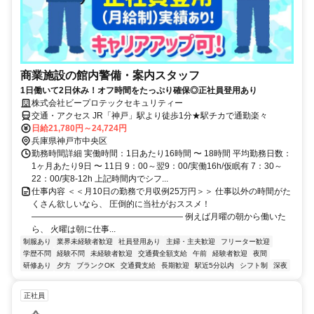
商業施設の館内警備・案内スタッフ
1日働いて2日休み！オフ時間をたっぷり確保◎正社員登用あり
株式会社ビープロテックセキュリティー
交通・アクセス JR「神戸」駅より徒歩1分★駅チカで通勤楽々
日給21,780円～24,724円
兵庫県神戸市中央区
勤務時間詳細 実働時間：1日あたり16時間 〜 18時間 平均勤務日数：
1ヶ月あたり9日 〜 11日 9：00～翌9：00/実働16h/仮眠有 7：30～
22：00/実8-12h 上記時間内でシフ...
仕事内容 ＜＜月10日の勤務で月収例25万円＞＞ 仕事以外の時間がた
くさん欲しいなら、 圧倒的に当社がおススメ！
―――――――――――――――――― 例えば月曜の朝から働いた
ら、 火曜は朝に仕事...
制服あり
業界未経験者歓迎
社員登用あり
主婦・主夫歓迎
フリーター歓迎
学歴不問
経験不問
未経験者歓迎
交通費全額支給
午前
経験者歓迎
夜間
研修あり
夕方
ブランクOK
交通費支給
長期歓迎
駅近5分以内
シフト制
深夜
正社員