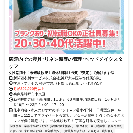
病院内での寝具･リネン類等の管理･ベッドメイクスタ
ッフ
女性活躍中！未経験歓迎！週休2日制！長期で安定して働けます◎
新関西衣料サービス株式会社(神戸大学医学部付属病院)
交通・アクセス 神戸市営地下鉄 大倉山駅より徒歩約5分
月給202,000円以上
兵庫県神戸市中央区
勤務時間詳細 実働時間：1日あたり8時間 平均勤務日数：1ヶ月あた
り18日 〜 23日 8：00～17：00
仕事内容 ●求人のおすすめポイント● ✅週休2日制！ 日曜固定休、年
間休日112日でプライベートも充実。 ✅女性活躍中！ 多くの女性スタ
ッフが働く職場です。 ✅未経験歓迎！ 丁寧な研修で安心してスター...
制服あり
業界未経験者歓迎
資格取得支援あり
学歴不問
固定時間制
職場見学可
経験不問
未経験者歓迎
住宅手当あり
交通費全額支給
研修あり
賞与あり