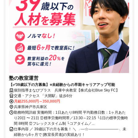
塾の教室運営
【✅39歳以下の方募集】⭐未経験からの早期キャリアアップ可能
個別指導まなびプラス 兵庫中央教室【株式会社Blue Sky FC】
交通・アクセス 「大開駅」徒歩6分
月給255,000円～350,000円
兵庫県神戸市兵庫区
勤務時間詳細 実働時間：1日あたり8時間 平均勤務日数：1ヶ月あた
り20日 〜 21日 ⏰標準労働時間帯／13:30～22:15 └1日の標準労働時
間 8時間 ⏰フレックスタイム制 └コアタイム／...
仕事内容 ／ 39歳以下の方を募集！ ＼ ╭―☆――――――――╮ 未
経験から6ヶ月で [教室長昇進]の実績あり！