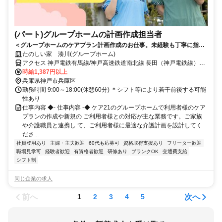
(パート)グループホームの計画作成担当者
＜グループホームのケアプラン計画作成のお仕事。未経験も丁寧に指導
します。＞ケア21が運営するグループホームで計画作成担当者のお仕
たのしい家 湊川(グループホーム)
事！介護も少しお手伝いいただくので現場の実状の理解にも繋がりま
アクセス 神戸電鉄有馬線/神戸高速鉄道南北線 長田（神戸電鉄線）徒
す。
歩約14分、神戸電鉄有馬線/神戸電鉄三田線 湊川中央出口徒歩約12
時給1,387円以上
分、神戸高速鉄道南北線 湊川中央出口徒歩約12分 各線「湊川」駅か
兵庫県神戸市兵庫区
ら徒歩約13分
勤務時間 9:00～18:00(休憩60分) ＊シフト等により若干前後する可能
性あり
仕事内容 ◆- 仕事内容 -◆ ケア21のグループホームで利用者様のケア
プランの作成や新規の ご利用者様との対応が主な業務です。ご家族
や介護職員と連携し て、ご利用者様に最適な介護計画を設計してく
ださ...
社員登用あり
主婦・主夫歓迎
60代も応募可
資格取得支援あり
フリーター歓迎
職場見学可
経験者歓迎
有資格者歓迎
研修あり
ブランクOK
交通費支給
シフト制
同じ企業の求人
前へ
次へ
1
2
3
4
5