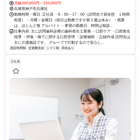
月給300,000円～350,000円
兵庫県神戸市兵庫区
勤務時間・曜日: 正社員 ・8：00～17：00（訪問先で昼休憩 １時間
程度） ・月曜～金曜日（祝日は勤務ですが第５週は休み） ・残業
は、ほとんど無 アルバイト ・希望の勤務日、時間は相談...
仕事内容: 主に訪問歯科診療の歯科衛生士業務 ・口腔ケア ・口腔衛生
指導 ・摂食・嚥下に関する口腔管理 ・診療補助 ・記録作成 訪問先は
主に介護施設です。 グループで行動するので安心し...
固定時間制
交通費支給
シフト制
昇給あり
正社員