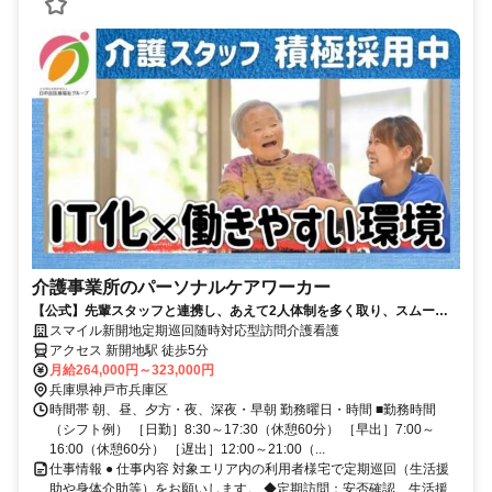
介護事業所のパーソナルケアワーカー
【公式】先輩スタッフと連携し、あえて2人体制を多く取り、スムーズ
な業務遂行に◎
スマイル新開地定期巡回随時対応型訪問介護看護
アクセス 新開地駅 徒歩5分
月給264,000円～323,000円
兵庫県神戸市兵庫区
時間帯 朝、昼、夕方・夜、深夜・早朝 勤務曜日・時間 ■勤務時間
（シフト例） ［日勤］8:30～17:30（休憩60分） ［早出］7:00～
16:00（休憩60分） ［遅出］12:00～21:00（...
仕事情報 ● 仕事内容 対象エリア内の利用者様宅で定期巡回（生活援
助や身体介助等）をお願いします。 ◆定期訪問：安否確認、生活援