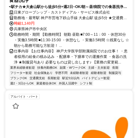
食器洗浄
<駅チカ★大倉山駅から徒歩5分>週2日~OK/朝～昼/病院での食器洗浄・
食事提供の簡単軽作業
日東グローブシップ・カストディアル・サービス株式会社
勤務地・最寄駅 神戸市営地下鉄山手線 大倉山駅 徒歩5分 ★交通費支
給あり ★駅チカ徒歩5分 ★バスの場合：「大学病院前」バス停下車
時給1,140円
兵庫県神戸市中央区
勤務時間・期間 【勤務時間】 朝勤 昼勤 ■7:00～11：00 ・休憩30分
・実働3.5時間 ■11:30-15:00 ・休憩なし ・実働3.5時間 ☆残業なし ☆
朝から勤務可能な方歓迎！ ...
仕事内容 【お仕事内容】 神戸大学医学部附属病院でのお仕事！ ・患
者様用の給食の積み込み ・配膳車・下膳車での運搬作業 ・食器の洗
浄 ★制服貸与あり 必要なものは貸し出します♪ 【業務の変更範...
業界未経験者歓迎
扶養内勤務OK
副業・WワークOK
主婦・主夫歓迎
長期
フリーター歓迎
社会保険あり
学歴不問
未経験者歓迎
経験者歓迎
制服貸与
ブランクOK
交通費支給
長期歓迎
駅近5分以内
バイトデビュー歓迎
週2・3日からOK
家庭都合休OK
外国人活躍中
シフト制
アルバイト・パート