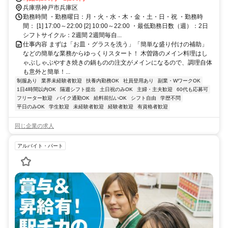
徒歩約2分 湊川駅徒歩2分
兵庫県神戸市兵庫区
勤務時間 ・勤務曜日：月・火・水・木・金・土・日・祝 ・勤務時
間： [1] 17:00～22:00 [2] 10:00～22:00 ・最低勤務日数（週）：2日
シフトサイクル：2週間 2週間毎自...
仕事内容 まずは「お皿・グラスを洗う」「簡単な盛り付けの補助」
などの簡単な業務からゆっくりスタート！ 木曽路のメイン料理はし
ゃぶしゃぶやすき焼きの鍋ものの注文がメインになるので、調理自体
も意外と簡単！...
制服あり
業界未経験者歓迎
扶養内勤務OK
社員登用あり
副業・WワークOK
1日4時間以内OK
隔週シフト提出
土日祝のみOK
主婦・主夫歓迎
60代も応募可
フリーター歓迎
バイク通勤OK
給料前払いOK
シフト自由
学歴不問
平日のみOK
学生歓迎
未経験者歓迎
経験者歓迎
有資格者歓迎
同じ企業の求人
アルバイト・パート