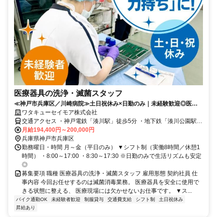
医療器具の洗浄・滅菌スタッフ
≪神戸市兵庫区／川崎病院≫土日祝休み×日勤のみ｜未経験歓迎◎医療
現場を支えるサポートスタッフ募集！
ワタキューセイモア株式会社
交通アクセス ・神戸電鉄「湊川駅」徒歩5分 ・地下鉄「湊川公園駅」
徒歩5分
月給194,400円～200,000円
兵庫県神戸市兵庫区
勤務曜日・時間 月～金（平日のみ） ▼シフト制（実働8時間／休憩1
時間） ・8:00～17:00 ・8:30～17:30 ※日勤のみで生活リズムも安定
◎
募集要項 職種 医療器具の洗浄・滅菌スタッフ 雇用形態 契約社員 仕
事内容 今回お任せするのは滅菌消毒業務。 医療器具を安全に使用で
きる状態に整える、 医療現場には欠かせないお仕事です。 ▼ス...
バイク通勤OK
未経験者歓迎
制服貸与
交通費支給
シフト制
土日祝休み
昇給あり