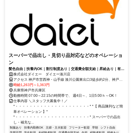
スーパーで品出し・見切り品対応などのオペレーショ
ン
髪色自由｜扶養内OK｜割引制度あり｜交通費全額支給｜昇給あり｜有給
あり
株式会社ダイエー ダイエー湊川店
アクセス 神戸市営西神・山手線 湊川公園東出口3徒歩約2分、神戸高
速鉄道南北線/神戸電鉄三田線 湊川東出口1徒歩約3分、神戸電鉄有馬
時給1,263円～1,363円
線 湊川東出口1徒歩約3分
兵庫県神戸市兵庫区
勤務時間 07:00～22:15の時間帯で、 週4日～、1日5:00ｈ～OK！
仕事内容 ＼スタッフ大募集中！／
*・・・・・・・・・・・・・・・・・・・・・* *【 商品陳列など簡
単オペレーション 】*
*・・・・・・・・・・・・・・・・・・・・・* スーパーでの品出
し・補充な...
制服あり
扶養内勤務OK
主婦・主夫歓迎
フリーター歓迎
早朝
シフト自由
学歴不問
学生歓迎
未経験者歓迎
交通費全額支給
午前
経験者歓迎
研修あり