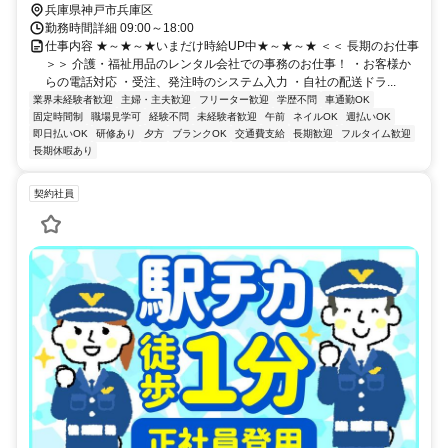
兵庫県神戸市兵庫区
勤務時間詳細 09:00～18:00
仕事内容 ★～★～★いまだけ時給UP中★～★～★ ＜＜ 長期のお仕事
＞＞ 介護・福祉用品のレンタル会社での事務のお仕事！ ・お客様か
らの電話対応 ・受注、発注時のシステム入力 ・自社の配送ドラ...
業界未経験者歓迎
主婦・主夫歓迎
フリーター歓迎
学歴不問
車通勤OK
固定時間制
職場見学可
経験不問
未経験者歓迎
午前
ネイルOK
週払いOK
即日払いOK
研修あり
夕方
ブランクOK
交通費支給
長期歓迎
フルタイム歓迎
長期休暇あり
契約社員