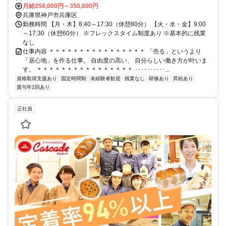
月給250,000円～350,000円
兵庫県神戸市兵庫区
勤務時間 【月・木】8:40～17:30（休憩80分） 【火・水・金】9:00
～17:30（休憩60分） ※フレックスタイム制度あり ※基本的に残業
なし
仕事内容 ＊＊＊＊＊＊＊＊＊＊＊＊＊＊＊＊ 「売る」というより
「居心地」を作る仕事。 自由度の高い、 自分らしい働き方が叶いま
す。 ＊＊＊＊＊＊＊＊＊＊＊＊＊＊＊＊ ･･････････...
資格取得支援あり
固定時間制
未経験者歓迎
残業なし
研修あり
昇給あり
賞与年2回あり
正社員