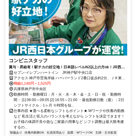
コンビニスタッフ
賞与・昇給有！駅チカの好立地！日本語レベルN2以上の方ok！JR西日
本グループ会社運営で安定度抜群！
セブン-イレブンハートイン JR神戸駅中央口店
アクセス 神戸市営海岸線 ハーバーランド2番口徒歩約2分、ＪＲ東海
道本線 神戸（兵庫県）中央口徒歩約1分、ＪＲ山陽本線 神戸（兵庫
時給1,140円～1,525円
県）中央口徒歩約1分 JR神戸駅プリコ神戸店内
兵庫県神戸市中央区
勤務時間 ・勤務曜日：月・火・水・木・金・土・日・祝 ・勤務時
間： [1] 06:00～09:05 [2] 16:55～21:00 ・最低勤務日数（週）：2日
シフトサイクル：1ヶ月 ※時間を短...
仕事内容 ★選べる柔軟なシフトもポイント★ Wワークや扶養内勤務
など 私生活と収入のバランスを考えながら シフトを決定できます！
お子様の体調不良や急なご家庭の用事など シフト調整は最大限考慮
するの...
制服あり
扶養内勤務OK
社員登用あり
副業・WワークOK
主婦・主夫歓迎