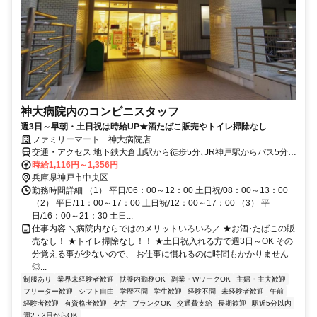
神大病院内のコンビニスタッフ
週3日～早朝・土日祝は時給UP★酒たばこ販売やトイレ掃除なし
ファミリーマート 神大病院店
交通・アクセス 地下鉄大倉山駅から徒歩5分､JR神戸駅からバス5分、
市バス9・110・112系統「大学病院前」からスグ
時給1,116円～1,356円
兵庫県神戸市中央区
勤務時間詳細 （1） 平日/06：00～12：00 土日祝/08：00～13：00
（2） 平日/11：00～17：00 土日祝/12：00～17：00 （3） 平
日/16：00～21：30 土日...
仕事内容 ＼病院内ならではのメリットいろいろ／ ★お酒･たばこの販
売なし！ ★トイレ掃除なし！！ ★土日祝入れる方で週3日～OK その
分覚える事が少ないので、 お仕事に慣れるのに時間もかかりません
◎...
制服あり
業界未経験者歓迎
扶養内勤務OK
副業・WワークOK
主婦・主夫歓迎
フリーター歓迎
シフト自由
学歴不問
学生歓迎
経験不問
未経験者歓迎
午前
経験者歓迎
有資格者歓迎
夕方
ブランクOK
交通費支給
長期歓迎
駅近5分以内
週2・3日からOK