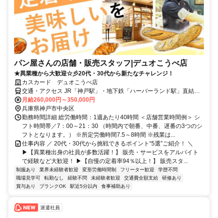
パン屋さんの店舗・販売スタッフ|デュオこうべ店
★異業種から大歓迎☆彡20代・30代から新たなチャレンジ！
カスカード デュオこうべ店
交通・アクセス JR「神戸駅」・地下鉄「ハーバーランド駅」直結、
各線「高速神戸駅」より徒歩5分
月給260,000円～350,000円
兵庫県神戸市中央区
勤務時間詳細 総労働時間：1週あたり40時間 ＜店舗営業時間例＞ シ
フト時間帯／7：00～21：30 （時間内で朝番、中番、遅番の3つのシ
フトとなります。） ※所定労働時間7.5～8時間 ※残業は...
仕事内容 ／ 20代・30代から挑戦できるポイント“5選”ご紹介！ ＼
▶【異業種出身の社員が多数活躍！】 販売・サービスをアルバイト
で経験など大歓迎！ ▶【自慢の定着率94％以上！】 販売スタ...
制服あり
業界未経験者歓迎
変形労働時間制
フリーター歓迎
学歴不問
職場見学可
転勤なし
経験不問
未経験者歓迎
交通費全額支給
研修あり
賞与あり
ブランクOK
駅近5分以内
食事補助あり
派遣社員