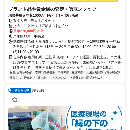
ブランド品や貴金属の査定・買取スタッフ
増員募集★年収1000万円も可！3～40代活躍
買取大吉 デュオこうべ店
交通・アクセス 神戸駅より徒歩2分
月給270,000円以上
兵庫県神戸市中央区
勤務時間詳細 実働時間：1日あたり8時間30分 〜 10時間30分 平均勤
務日数：1ヶ月あたり18日 〜 20日 (1)9:30～19:00 (2)9:30～20:00
(3)11:30～21:00...
仕事内容 雇用形態：正社員 職種：ECサイト運営、買取査定、その他
販売/フロアスタッフ ／ 新規出店計画多数！ 未経験からキャリアを築
ける当社で、 将来を見据えて働きませんか？ ＼ 兵庫県内に9店...
業界未経験者歓迎
変形労働時間制
学歴不問
経験不問
未経験者歓迎
経験者歓迎
残業なし
研修あり
賞与あり
ブランクOK
交通費支給
駅近5分以内
契約社員