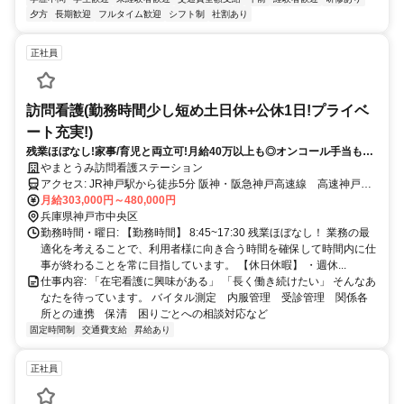
夕方
長期歓迎
フルタイム歓迎
シフト制
社割あり
正社員
訪問看護(勤務時間少し短め土日休+公休1日!プライベ
ート充実!)
残業ほぼなし!家事/育児と両立可!月給40万以上も◎オンコール手当も充
実
やまとうみ訪問看護ステーション
アクセス: JR神戸駅から徒歩5分 阪神・阪急神戸高速線 高速神戸駅
徒歩２分
月給303,000円～480,000円
兵庫県神戸市中央区
勤務時間・曜日: 【勤務時間】 8:45~17:30 残業ほぼなし！ 業務の最
適化を考えることで、利用者様に向き合う時間を確保して時間内に仕
事が終わることを常に目指しています。 【休日休暇】 ・週休...
仕事内容: 「在宅看護に興味がある」 「長く働き続けたい」 そんなあ
なたを待っています。 バイタル測定 内服管理 受診管理 関係各
所との連携 保清 困りごとへの相談対応など
固定時間制
交通費支給
昇給あり
正社員