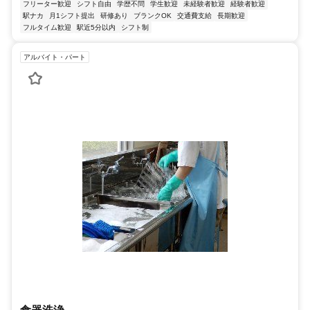
フリーター歓迎
シフト自由
学歴不問
学生歓迎
未経験者歓迎
経験者歓迎
駅ナカ
月1シフト提出
研修あり
ブランクOK
交通費支給
長期歓迎
フルタイム歓迎
駅近5分以内
シフト制
アルバイト・パート