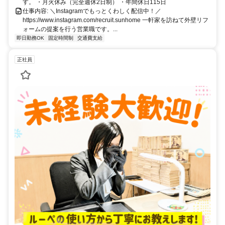
す。 ・月火休み（完全週休2日制） ・年間休日115日
仕事内容: ＼Instagramでもっとくわしく配信中！／
https://www.instagram.com/recruit.sunhome 一軒家を訪ねて外壁リフ
ォームの提案を行う営業職です。...
即日勤務OK
固定時間制
交通費支給
正社員