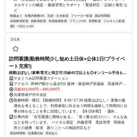
タルサインの確認 ・服薬管理とサポート ・緊急対応 ・記録と報告 な
ど
制服あり
扶養内勤務OK
主婦・主夫歓迎
フリーター歓迎
固定時間制
未経験者歓迎
経験者歓迎
有資格者歓迎
ブランクOK
長期歓迎
フルタイム歓迎
週2・3日からOK
正社員
訪問看護(勤務時間少し短め土日休+公休1日!プライベ
ート充実!)
残業ほぼなし!家事/育児と両立可!月給40万以上も◎オンコール手当も充
実
やまとうみ訪問看護ステーション
アクセス: JR神戸駅から徒歩5分 阪神・阪急神戸高速線 高速神戸駅
徒歩２分
月給303,000円～480,000円
兵庫県神戸市中央区
勤務時間・曜日: 【勤務時間】 8:45~17:30 残業ほぼなし！ 業務の最
適化を考えることで、利用者様に向き合う時間を確保して時間内に仕
事が終わることを常に目指しています。 【休日休暇】 ・週休...
仕事内容: 「在宅看護に興味がある」 「長く働き続けたい」 そんなあ
なたを待っています。 バイタル測定 内服管理 受診管理 関係各
所との連携 保清 困りごとへの相談対応など
固定時間制
交通費支給
昇給あり