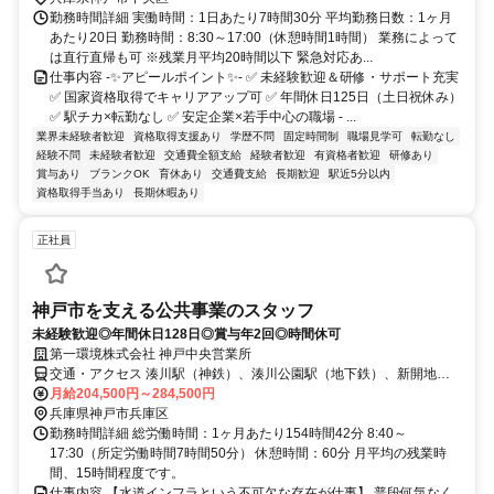
勤務時間詳細 実働時間：1日あたり7時間30分 平均勤務日数：1ヶ月
あたり20日 勤務時間：8:30～17:00（休憩時間1時間） 業務によって
は直行直帰も可 ※残業月平均20時間以下 緊急対応あ...
仕事内容 -✨アピールポイント✨- ✅ 未経験歓迎＆研修・サポート充実
✅ 国家資格取得でキャリアアップ可 ✅ 年間休日125日（土日祝休み）
✅ 駅チカ×転勤なし ✅ 安定企業×若手中心の職場 - ...
業界未経験者歓迎
資格取得支援あり
学歴不問
固定時間制
職場見学可
転勤なし
経験不問
未経験者歓迎
交通費全額支給
経験者歓迎
有資格者歓迎
研修あり
賞与あり
ブランクOK
育休あり
交通費支給
長期歓迎
駅近5分以内
資格取得手当あり
長期休暇あり
正社員
神戸市を支える公共事業のスタッフ
未経験歓迎◎年間休日128日◎賞与年2回◎時間休可
第一環境株式会社 神戸中央営業所
交通・アクセス 湊川駅（神鉄）、湊川公園駅（地下鉄）、新開地駅
（神戸高速線）
月給204,500円～284,500円
兵庫県神戸市兵庫区
勤務時間詳細 総労働時間：1ヶ月あたり154時間42分 8:40～
17:30（所定労働時間7時間50分） 休憩時間：60分 月平均の残業時
間、15時間程度です。
仕事内容 【水道インフラという不可欠な存在が仕事】 普段何気なく