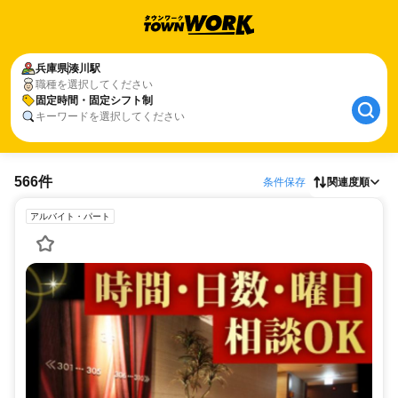
兵庫県
湊川駅
職種を選択してください
固定時間・固定シフト制
キーワードを選択してください
566件
条件保存
関連度順
アルバイト・パート