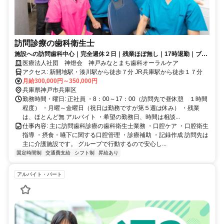
訪問診療の歯科衛生士
施設への訪問歯科中心｜完全週休２日｜残業ほぼ無し｜17時退勤｜ブラ
ンク歓迎｜一緒に地域の患者様を支える歯科衛生士を募集しています
医療法人社団 神燈会 神戸みなとまち歯科オーラルケア
アクセス: 新開地駅・湊川駅から徒歩７分 JR兵庫駅から徒歩１７分
月給300,000円～350,000円
兵庫県神戸市兵庫区
勤務時間・曜日: 正社員 ・8：00～17：00（訪問先で昼休憩 １時間
程度） ・月曜～金曜日（祝日は勤務ですが第５週は休み） ・残業
は、ほとんど無 アルバイト ・希望の勤務日、時間は相談...
仕事内容: 主に訪問歯科診療の歯科衛生士業務 ・口腔ケア ・口腔衛生
指導 ・摂食・嚥下に関する口腔管理 ・診療補助 ・記録作成 訪問先は
主に介護施設です。 グループで行動するので安心し...
固定時間制
交通費支給
シフト制
昇給あり
アルバイト・パート