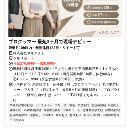
プログラマー 最短3ヶ月で現場デビュー
残業月10h以内・年間休日128日・リモート可
株式会社ネオアクト
フルリモート
月給270,000円～520,000円
勤務時間詳細 実働時間：1日あたり8時間 平均勤務日数：1ヶ月あた
り18日 〜 21日 ①9:00~18:00（所定労働時間8時間、休憩60分）
②10:00～19:00（所定労働時間8時間、休憩6...
仕事内容 ＼ 未経験でも「研修修了後はプログラマーとして現場デビ
ュー」できる ／ （最短1ヶ月～最長6ヶ月の研修制度） 「プログラミ
ングって何から始めればいい？」 「IT未経験でも本当にエンジニア
に...
業界未経験者歓迎
ランチタイム
フリーター歓迎
学歴不問
固定時間制
転勤なし
経験不問
未経験者歓迎
住宅手当あり
フルリモート
交通費全額支給
経験者歓迎
有資格者歓迎
研修あり
在宅OK
賞与あり
育休あり
駅近5分以内
長期休暇あり
土日祝休み