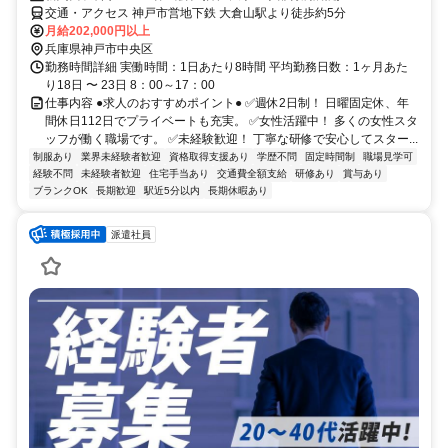
交通・アクセス 神戸市営地下鉄 大倉山駅より徒歩約5分
月給202,000円以上
兵庫県神戸市中央区
勤務時間詳細 実働時間：1日あたり8時間 平均勤務日数：1ヶ月あた
り18日 〜 23日 8：00～17：00
仕事内容 ●求人のおすすめポイント● ✅週休2日制！ 日曜固定休、年
間休日112日でプライベートも充実。 ✅女性活躍中！ 多くの女性スタ
ッフが働く職場です。 ✅未経験歓迎！ 丁寧な研修で安心してスター...
制服あり
業界未経験者歓迎
資格取得支援あり
学歴不問
固定時間制
職場見学可
経験不問
未経験者歓迎
住宅手当あり
交通費全額支給
研修あり
賞与あり
ブランクOK
長期歓迎
駅近5分以内
長期休暇あり
派遣社員