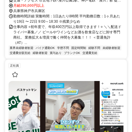
交通・アクセス 市営地下鉄｢湊川公園｣駅、神戸電鉄「湊川」駅 徒歩
10分 ★バイク通勤OK★自転車通勤OK※車通勤不可
月給290,000円以上
兵庫県神戸市兵庫区
勤務時間詳細 実働時間：1日あたり8時間 平均勤務日数：1ヶ月あた
り19日 〜 22日 9:00～18:30 ※残業少なめ
仕事内容 ⭐初年度で、年収400万円以上取得できます！⭐ ＼＼配送ド
ライバー募集／／ ビールやワインなどお酒を飲食店などに卸す専門
商社。 業務拡大＆増員で働く仲間を大募集！！！ ＜普通免許
（AT）...
業界未経験者歓迎
バイク通勤OK
学歴不問
固定時間制
経験不問
未経験者歓迎
交通費全額支給
経験者歓迎
賞与あり
ブランクOK
交通費支給
正社員