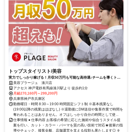
トップスタイリスト/美容
実力でしっかり稼げる！月収50万円も可能な高待遇♪チームを導くトッ
プスタイリスト！
美容プラージュ 湊川店
アクセス 神戸電鉄有馬線湊川駅より 徒歩約1分
月給270,160円～299,200円
兵庫県神戸市兵庫区
勤務曜日・時間 8:30～19:00 時間固定シフト制 ※基本残業なし
(19:00以降の残業はほぼなし) ※退勤後にDM送信や集客作業で時間を
奪われることはありません。オフはしっかり自分の時間として使...
仕事情報 ● 仕事内容 お客様の希望に応じた施術や似合うスタイル提
案を行い、カット・カラー・パーマを質の高い技術で対応★後輩の指
導やチェック、接客全般、店舗運営を支える役割も果たします◎ キ