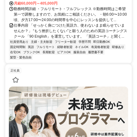
月給60,000円～405,000円
勤務時間詳細 ・フルリモート・フルフレックス ※勤務時間はご希望
第一で調整しますので、お気軽にご相談ください。 ・朝6:00〜10:00
頃、夕方17:00〜24:00の時間帯を中心にレッスンを提供して...
仕事内容 「せっかく身につけた英語力、使わないまま眠らせていま
せんか？」 “もう挫折したくない”と願う人のための英語コーチングス
クール 「90 English」を運営しています。 「英語コーチ」と聞く...
社員登用あり
主婦・主夫歓迎
フリーター歓迎
学歴不問
即日勤務OK
固定時間制
英語
フルリモート
経験者歓迎
ネイルOK
有資格者歓迎
研修あり
在宅OK
ブランクOK
長期歓迎
ピアスOK
服装自由
履歴書不要
髪型・髪色自由
正社員