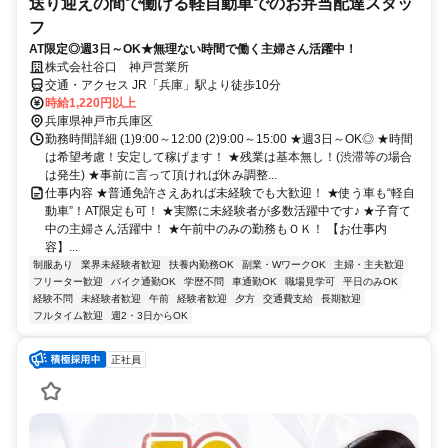
送り迎えの間で働ける軽自動車でのお弁当配達スタッ
フ
AT限定◎週3日～OK★無理ない時間で働く主婦さん活躍中！
株式会社谷口 神戸営業所
交通・アクセス JR「兵庫」駅より徒歩10分
時給1,220円以上
兵庫県神戸市兵庫区
勤務時間詳細 (1)9:00～12:00 (2)9:00～15:00 ★週3日～OK◎ ★時間
は希望考慮！安定して稼げます！ ★残業は基本無し！(渋滞等の場合
は発生) ★事前に言って頂ければ休み調整...
仕事内容 ★普通免許さえあれば未経験でも大歓迎！ ★使う車も“軽自
動車”！AT限定も可！ ★実際に未経験者が多数活躍中です♪ ★子育て
中の主婦さん活躍中！ ★午前中のみの勤務もＯＫ！ 【お仕事内
容】...
制服あり
業界未経験者歓迎
扶養内勤務OK
副業・WワークOK
主婦・主夫歓迎
フリーター歓迎
バイク通勤OK
学歴不問
車通勤OK
職場見学可
平日のみOK
経験不問
未経験者歓迎
午前
経験者歓迎
夕方
交通費支給
長期歓迎
フルタイム歓迎
週2・3日からOK
正社員