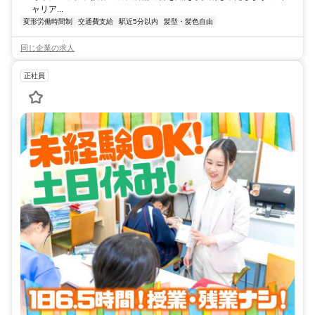
ャリア...
変形労働時間制
交通費支給
駅近5分以内
髪型・髪色自由
同じ企業の求人
正社員