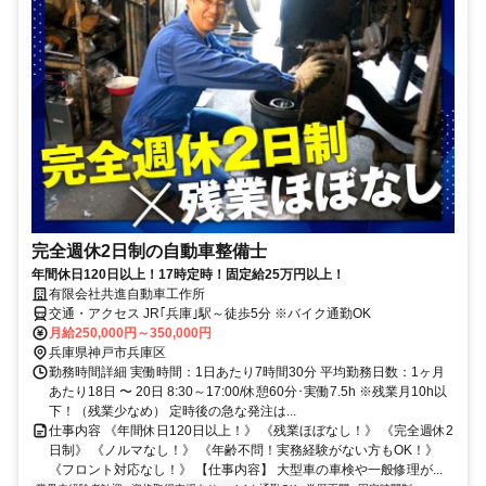
完全週休2日制の自動車整備士
年間休日120日以上！17時定時！固定給25万円以上！
有限会社共進自動車工作所
交通・アクセス JR｢兵庫｣駅～徒歩5分 ※バイク通勤OK
月給250,000円～350,000円
兵庫県神戸市兵庫区
勤務時間詳細 実働時間：1日あたり7時間30分 平均勤務日数：1ヶ月
あたり18日 〜 20日 8:30～17:00/休憩60分･実働7.5h ※残業月10h以
下！（残業少なめ） 定時後の急な発注は...
仕事内容 《年間休日120日以上！》 《残業ほぼなし！》 《完全週休2
日制》 《ノルマなし！》 《年齢不問！実務経験がない方もOK！》
《フロント対応なし！》 【仕事内容】 大型車の車検や一般修理が...