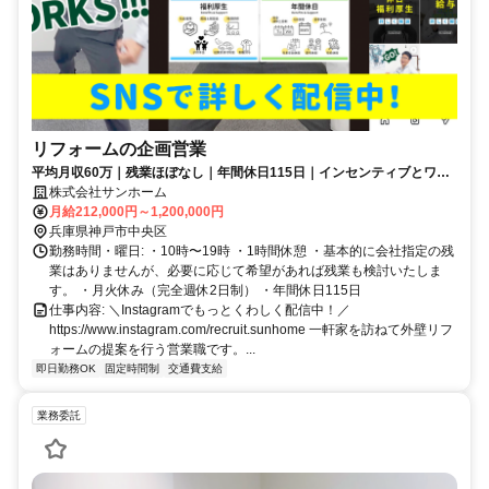
リフォームの企画営業
平均月収60万｜残業ほぼなし｜年間休日115日｜インセンティブとワー
クライフバランスを兼ね揃えた営業職
株式会社サンホーム
月給212,000円～1,200,000円
兵庫県神戸市中央区
勤務時間・曜日: ・10時〜19時 ・1時間休憩 ・基本的に会社指定の残
業はありませんが、必要に応じて希望があれば残業も検討いたしま
す。 ・月火休み（完全週休2日制） ・年間休日115日
仕事内容: ＼Instagramでもっとくわしく配信中！／
https://www.instagram.com/recruit.sunhome 一軒家を訪ねて外壁リフ
ォームの提案を行う営業職です。...
即日勤務OK
固定時間制
交通費支給
業務委託