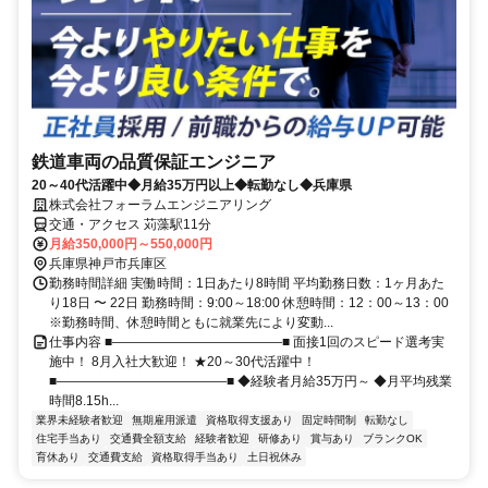
鉄道車両の品質保証エンジニア
20～40代活躍中◆月給35万円以上◆転勤なし◆兵庫県
株式会社フォーラムエンジニアリング
交通・アクセス 苅藻駅11分
月給350,000円～550,000円
兵庫県神戸市兵庫区
勤務時間詳細 実働時間：1日あたり8時間 平均勤務日数：1ヶ月あた
り18日 〜 22日 勤務時間：9:00～18:00 休憩時間：12：00～13：00
※勤務時間、休憩時間ともに就業先により変動...
仕事内容 ■―――――――――――――■ 面接1回のスピード選考実
施中！ 8月入社大歓迎！ ★20～30代活躍中！
■―――――――――――――■ ◆経験者月給35万円～ ◆月平均残業
時間8.15h...
業界未経験者歓迎
無期雇用派遣
資格取得支援あり
固定時間制
転勤なし
住宅手当あり
交通費全額支給
経験者歓迎
研修あり
賞与あり
ブランクOK
育休あり
交通費支給
資格取得手当あり
土日祝休み