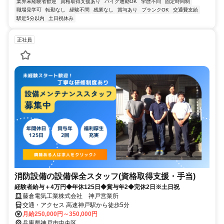
業界未経験者歓迎
資格取得支援あり
バイク通勤OK
学歴不問
固定時間制
職場見学可
転勤なし
経験不問
残業なし
賞与あり
ブランクOK
交通費支給
駅近5分以内
土日祝休み
正社員
消防設備の設備保全スタッフ(資格取得支援・手当)
経験者給与＋4万円◆年休125日◆賞与年2◆完休2日※土日祝
藤倉電気工業株式会社 神戸営業所
交通・アクセス 高速神戸駅から徒歩5分
月給250,000円～350,000円
兵庫県神戸市中央区