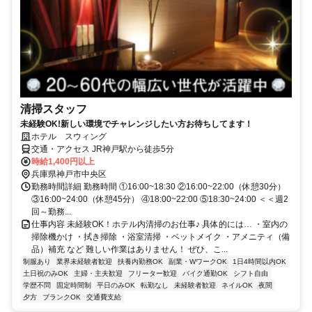
清掃スタッフ
未経験OK!新しい環境でチャレンジしたい方お待ちしてます！
ホテル スウィング
交通・アクセス JR神戸駅から徒歩5分
時給1,400円以上
兵庫県神戸市中央区
勤務時間詳細 勤務時間 ①16:00~18:30 ②16:00~22:00（休憩30分）
③16:00~24:00（休憩45分） ④18:00~22:00 ⑤18:30~24:00 ＜＜週2
回～勤務...
仕事内容 未経験OK！ホテル内清掃のお仕事♪ 具体的には… ・室内の
掃除機かけ ・拭き掃除 ・浴室清掃 ・ベットメイク ・アメニティ（備
品）補充 など 難しい作業はありません！ ぜひ、こ...
制服あり
業界未経験者歓迎
扶養内勤務OK
副業・WワークOK
1日4時間以内OK
土日祝のみOK
主婦・主夫歓迎
フリーター歓迎
バイク通勤OK
シフト自由
学歴不問
固定時間制
平日のみOK
転勤なし
未経験者歓迎
ネイルOK
夜間
夕方
ブランクOK
交通費支給