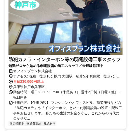
防犯カメラ・インターホン等の弱電設備工事スタッフ
知識ゼロから始める弱電設備の施工スタッフ／未経験活躍中
オフィスプラン株式会社
アクセス: 各線 徒歩10分以内 大開駅 徒歩5分 兵庫駅 徒歩7分 新
開地駅 徒歩7分
月給230,000円以上
兵庫県神戸市兵庫区
勤務時間・曜日: 8:30〜17:30（休憩あり） 週休2日制（日曜＋他）・
祝日休み
仕事内容: 【仕事内容】 マンションやオフィスビル、商業施設などの
「防犯カメラ」や「インターホン」といった弱電設備の設置・配線工
事をお任せします。 私たちの生活の安全を守る、これからの時代に
欠かせな...
固定時間制
交通費支給
昇給あり