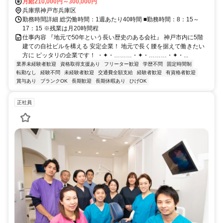
分／「高速神戸駅」から徒歩13分／「中央市場前駅」から徒歩13分
月給210,000円～300,000円
／「兵庫駅」から徒歩15分／「大開駅」から徒歩18分
兵庫県神戸市兵庫区
勤務時間詳細 総労働時間：1週あたり40時間 ■勤務時間：8：15～
17：15 ※残業は月20時間程
仕事内容 『地元で50年という長い歴史のある会社』 神戸市内に5階
建ての自社ビルを構える 安定企業！ 地元で長く腰を据えて働きたい
方に ピッタリの企業です！ ・✦・………・✦・………・✦・...
業界未経験者歓迎
資格取得支援あり
フリーター歓迎
学歴不問
固定時間制
転勤なし
経験不問
未経験者歓迎
交通費全額支給
経験者歓迎
有資格者歓迎
賞与あり
ブランクOK
長期歓迎
長期休暇あり
ひげOK
正社員