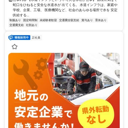
蛇口をひねると安全な水道水が 出てくる。 水道インフラは、家庭や
学校、企業、工場、 医療機関など、社会のあらゆる場所で水を 安定
供給する...
制服あり
固定時間制
未経験者歓迎
交通費全額支給
賞与あり
育休あり
交通費支給
社割あり
正社員