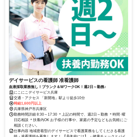
デイサービスの看護師 准看護師
血液採取業務無し！ブランク＆WワークOK！週2日～勤務♪
にこにこデイサービス兵庫
交通・アクセス 「新開地」駅より徒歩10分
時給1,600円以上
兵庫県神戸市兵庫区
勤務時間詳細 8:30～17:30 ＊上記の時間で、週2日～勤務 ＊時間･曜
日応相談 ＊扶養内OK お子様の行事や、家庭の予定などもお気軽にご
相談ください。
仕事内容 地域密着型のデイサービスで看護業務をしてくださる看護
師・准看護師を募集します！ 【具体的には】 ・健康チェックとバイ