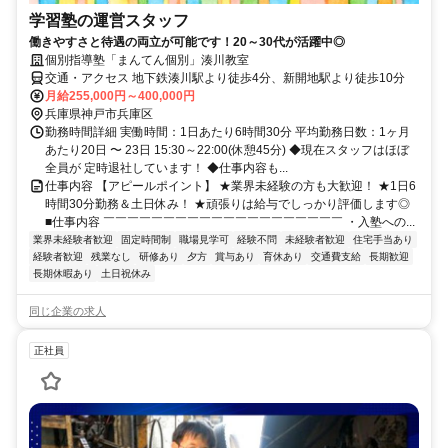
学習塾の運営スタッフ
働きやすさと待遇の両立が可能です！20～30代が活躍中◎
個別指導塾「まんてん個別」湊川教室
交通・アクセス 地下鉄湊川駅より徒歩4分、新開地駅より徒歩10分
月給255,000円～400,000円
兵庫県神戸市兵庫区
勤務時間詳細 実働時間：1日あたり6時間30分 平均勤務日数：1ヶ月
あたり20日 〜 23日 15:30～22:00(休憩45分) ◆現在スタッフはほぼ
全員が 定時退社しています！ ◆仕事内容も...
仕事内容 【アピールポイント】 ★業界未経験の方も大歓迎！ ★1日6
時間30分勤務＆土日休み！ ★頑張りは給与でしっかり評価します◎
■仕事内容 ￣￣￣￣￣￣￣￣￣￣￣￣￣￣￣￣￣￣￣￣ ・入塾への...
業界未経験者歓迎
固定時間制
職場見学可
経験不問
未経験者歓迎
住宅手当あり
経験者歓迎
残業なし
研修あり
夕方
賞与あり
育休あり
交通費支給
長期歓迎
長期休暇あり
土日祝休み
同じ企業の求人
正社員