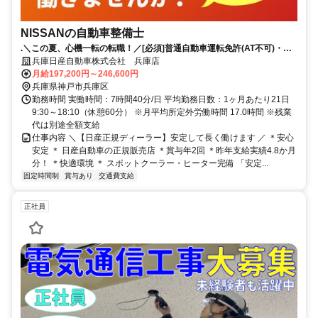
NISSANの自動車整備士
.＼この夏、心機一転の転職！／[必須]普通自動車運転免許(AT不可)・自
動車整備士国家2級以上｜賞与4.8か月分（昨年実績）｜年間休日123日
兵庫日産自動車株式会社 兵庫店
月給197,200円～246,600円
兵庫県神戸市兵庫区
勤務時間 実働時間：7時間40分/日 平均勤務日数：1ヶ月あたり21日
9:30～18:10（休憩60分） ※月平均所定外労働時間 17.0時間 ※残業
代は別途全額支給
仕事内容 ＼【日産正規ディーラー】安定して長く働けます ／ ＊安心
安定 ＊ 日産自動車の正規販売店 ＊賞与年2回 ＊昨年支給実績4.8か月
分！ ＊快適環境 ＊ スポットクーラー・ヒーター完備 「安定...
固定時間制
賞与あり
交通費支給
正社員