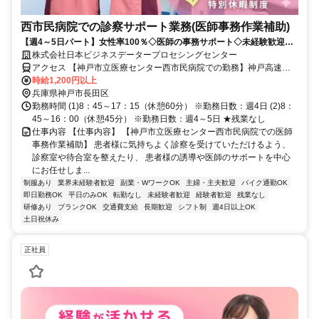
西市民病院での診察サポート業務(医師事務作業補助)
【週4～5日パート】女性率100％◇医師の事務サポート◇未経験歓迎◇
土日祝休み◇女性活躍推進企業
株式会社日本ビジネスデータープロセシングセンター
アクセス 【神戸市立医療センター西市民病院での勤務】神戸高速鉄
道「高速長田駅」より徒歩約8分／JR「兵庫駅」、神戸高速鉄道「大
時給1,200円以上
開駅」より徒歩約10分★バイク・自転車通勤OK
兵庫県神戸市長田区
勤務時間 (1)8：45～17：15（休憩60分） ※勤務日数：週4日 (2)8：
45～16：00（休憩45分） ※勤務日数：週4～5日 ★残業なし
仕事内容 【仕事内容】 【神戸市立医療センター西市民病院での医師
事務作業補助】 患者様に気持ちよく診察を受けていただけるよう、
診察室や待合室を整えたり、 患者様の誘導や医師のサポートを中心
にお任せしま...
制服あり
業界未経験者歓迎
副業・WワークOK
主婦・主夫歓迎
バイク通勤OK
即日勤務OK
平日のみOK
転勤なし
未経験者歓迎
経験者歓迎
残業なし
研修あり
ブランクOK
交通費支給
長期歓迎
シフト制
週4日以上OK
土日祝休み
正社員