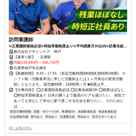
訪問看護師
✨正看護師資格必須✨時短常勤制度あり✨平均残業月3h以内✨訪看未経験
OK✅JR兵庫駅より徒歩3分
株式会社デザインケア 神戸
【最寄り駅】 ・兵庫駅
月給338,990円～386,730円
兵庫県神戸市兵庫区
【勤務時間】 8:45～17:45 （所定労働時間8時間/休憩時間1時間） ※
シフト制（労働基準法に準じた労働制または１ヶ月単位の変形労働
制）となります。 総労働時間：168時間／月 ■残業は平...
【仕事内容】 ⭕正看護師資格必須 ⭕訪看未経験OK ⭕残業ほぼなし
⭕時短常勤制度あり 日本の隅々まで最高のケアを届けたい。 病気で
あっても安心して幸せに家で過ごせる社会を創りたい。 そのために
は、...
変形労働時間制
副業・WワークOK
車通勤OK
未経験者歓迎
有資格者歓迎
社会保険完備
賞与あり
育休あり
交通費支給
昇給あり
育児サポートあり
同じ企業の求人