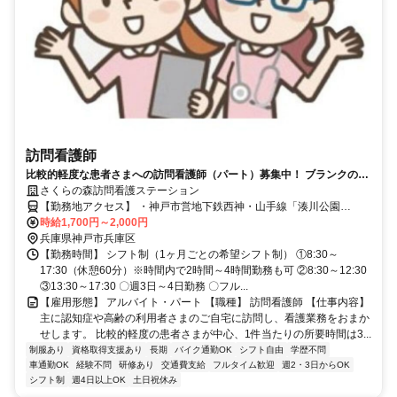
訪問看護師
比較的軽度な患者さまへの訪問看護師（パート）募集中！ ブランクのあ
る方、未経験歓迎‼同行研修あり安心してスタート出来ます♪
さくらの森訪問看護ステーション
【勤務地アクセス】 ・神戸市営地下鉄西神・山手線「湊川公園
駅」、神戸電鉄有馬線「湊川駅」より徒歩約3分 ・各線「新開地駅」
時給1,700円～2,000円
より徒歩約3分 ＼直行直帰OK！／ 〇車、バイク通勤可（駐車場な
兵庫県神戸市兵庫区
し） 〇自転車通勤可
【勤務時間】 シフト制（1ヶ月ごとの希望シフト制） ①8:30～
17:30（休憩60分）※時間内で2時間～4時間勤務も可 ②8:30～12:30
③13:30～17:30 〇週3日～4日勤務 〇フル...
【雇用形態】 アルバイト・パート 【職種】 訪問看護師 【仕事内容】
主に認知症や高齢の利用者さまのご自宅に訪問し、看護業務をおまか
せします。 比較的軽度の患者さまが中心、1件当たりの所要時間は3...
制服あり
資格取得支援あり
長期
バイク通勤OK
シフト自由
学歴不問
車通勤OK
経験不問
研修あり
交通費支給
フルタイム歓迎
週2・3日からOK
シフト制
週4日以上OK
土日祝休み