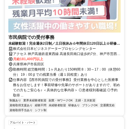
市民病院での受付事務
未経験歓迎！完全週休2日制／土日祝休み☆年間休日120日以上☆研修・
マニュアル完備＆資格不要！
株式会社日本ビジネスデータープロセシングセンター
アクセス 神戸高速鉄道東西線 高速長田南口徒歩約7分、神戸市営西
神・山手線 長田（神戸市営）西出口3徒歩約8分、神戸高速鉄道東西
月給181,400円以上
線 大開出入口3徒歩約8分 神戸市立医療センター西市民病院長田駅よ
兵庫県神戸市長田区
り徒歩約8分／兵庫駅・大開駅より徒歩約10分
勤務時間 総労働時間：1ヶ月あたり150時間 8：30～17：00（休憩60
分） 19：00までの残業当番（週１回程度）あり
仕事内容 【西市民病院での受付事務】 受付業務を中心とした医療事
務をお任せします！事前研修や先輩のサポートがありますので、初め
ての方もご安心を♪ ＜具体的な仕事内容＞ ◎患者様到着確認 ◎予約
取得 ...
制服あり
業界未経験者歓迎
副業・WワークOK
主婦・主夫歓迎
資格取得支援あり
経験不問
未経験者歓迎
研修あり
ブランクOK
交通費支給
資格取得手当あり
シフト制
アルバイト・パート