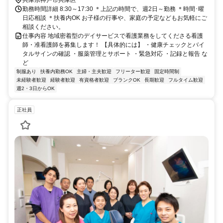
勤務時間詳細 8:30～17:30 ＊上記の時間で、週2日～勤務 ＊時間･曜
日応相談 ＊扶養内OK お子様の行事や、家庭の予定などもお気軽にご
相談ください。
仕事内容 地域密着型のデイサービスで看護業務をしてくださる看護
師・准看護師を募集します！ 【具体的には】 ・健康チェックとバイ
タルサインの確認 ・服薬管理とサポート ・緊急対応 ・記録と報告 な
ど
制服あり
扶養内勤務OK
主婦・主夫歓迎
フリーター歓迎
固定時間制
未経験者歓迎
経験者歓迎
有資格者歓迎
ブランクOK
長期歓迎
フルタイム歓迎
週2・3日からOK
正社員