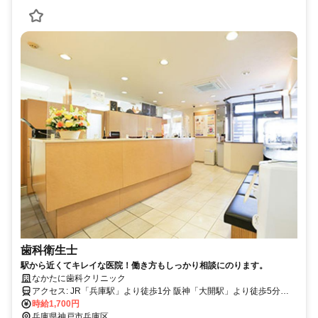
歯科衛生士
駅から近くてキレイな医院！働き方もしっかり相談にのります。
なかたに歯科クリニック
アクセス: JR「兵庫駅」より徒歩1分 阪神「大開駅」より徒歩5分
JR「三ノ宮駅」より電車で6分 JR「元町駅」より電車で4分 JR「神
時給1,700円
兵庫県神戸市兵庫区
戸駅」より電車で2分 JR「明石駅」より電車で17分