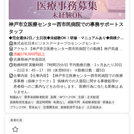
神戸市立医療センター西市民病院での事務サポートス
タッフ
◆完全週休2日／土日祝◆未経験OK！研修・マニュアルあり◆病棟クラ
ーク経験者歓迎
株式会社日本ビジネスデータープロセシングセンター
アクセス 【神戸市立医療センター西市民病院での勤務】神戸高速鉄
道「高速長田駅」より徒歩約8分／JR「兵庫駅」、神戸高速鉄道「大
月給178,300円以上
開駅」より徒歩約10分
兵庫県神戸市長田区
勤務時間 実働時間：7時間15分/日 平均勤務日数：1ヶ月あたり20日
～21日 8：45～17：00（休憩60分） ※勤務日数：週5日
仕事内容 【仕事内容】 【神戸市立医療センター西市民病院での医療
系事務（病棟クラーク）】 病棟内での入退院に関する事務処理や、
患者様へのご案内などをお任せします。 医療行為に当たる業務は あ
りません...
制服あり
業界未経験者歓迎
副業・WワークOK
主婦・主夫歓迎
資格取得支援あり
固定時間制
転勤なし
経験不問
未経験者歓迎
研修あり
ブランクOK
育休あり
交通費支給
資格取得手当あり
土日祝休み
派遣社員