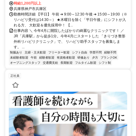
時給1,200円以上
兵庫県神戸市兵庫区
勤務時間詳細 【平日】 午前 ➔ 9:00～12:30 午後 ➔ 15:00～19:00（※
リハビリ受付は14:30～） ★木曜日を除く「平日午後」にシフトが入
れる方、 大歓迎＆優先採用中！ 【...
仕事内容 ＼ 今年4月に開院したばかりの綺麗なクリニックです！ ／
JR「兵庫駅」から徒歩1分。今年4月にスタートした 「きりづき整形
外科リハビリクリニック」で、 リハビリ助手スタッフを募集しま
す。 ...
制服あり
主婦・主夫歓迎
フリーター歓迎
シフト自由
学歴不問
経験不問
未経験者歓迎
午前
経験者歓迎
有資格者歓迎
研修あり
夕方
ブランクOK
オープニングスタッフ
交通費支給
長期歓迎
フルタイム歓迎
シフト制
正社員