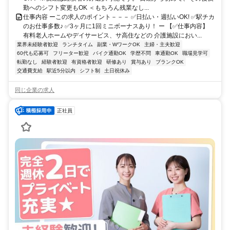
勤へのシフト変更もOK ＜もちろん残業なし...
仕事内容 ーこの求人のポイント－－－ ✅日払い・週払いOK! ✅駅チカ
のお仕事多数♪ ✅3ヶ月に1回ミニボーナスあり！ ー 【✅仕事内容】
有料老人ホームやデイサービス、サ高住などの 介護施設におい...
業界未経験者歓迎
ランチタイム
副業・WワークOK
主婦・主夫歓迎
60代も応募可
フリーター歓迎
バイク通勤OK
学歴不問
車通勤OK
職場見学可
転勤なし
経験者歓迎
有資格者歓迎
研修あり
賞与あり
ブランクOK
交通費支給
駅近5分以内
シフト制
土日祝休み
同じ企業の求人
正社員