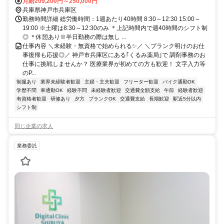
費支給あり
月給209,200円～250,000円
兵庫県神戸市兵庫区
勤務時間詳細 総労働時間：1週あたり40時間 8:30～12:30 15:00～
19:00 ※土曜は8:30～12:30のみ ＊上記時間内で週40時間のシフト制
◎ ＊休憩あり※半日勤務の際は無し ...
仕事内容 ＼未経験・無資格で始められる✨／ ＼ブランク明けのお仕
事復帰も応援◎／ 神戸市兵庫区にある｢くるみ薬局｣で 調剤事務のお
仕事に挑戦しませんか？ 医療業界が初めての方も歓迎！ 文字入力等
のP...
制服あり
業界未経験者歓迎
主婦・主夫歓迎
フリーター歓迎
バイク通勤OK
学歴不問
車通勤OK
経験不問
未経験者歓迎
交通費全額支給
午前
経験者歓迎
有資格者歓迎
研修あり
夕方
ブランクOK
交通費支給
長期歓迎
駅近5分以内
シフト制
同じ企業の求人
業務委託