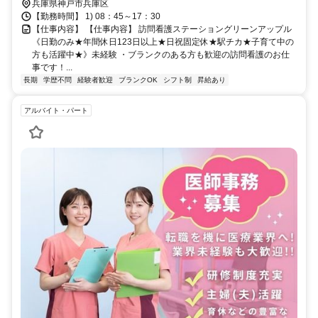
兵庫県神戸市兵庫区
【勤務時間】 1) 08：45～17：30
【仕事内容】 【仕事内容】 訪問看護ステーショングリーンアップル
《日勤のみ★年間休日123日以上★日祝固定休★駅チカ★子育て中の
方も活躍中★》未経験 ・ブランクのある方も歓迎の訪問看護のお仕
事です！...
長期
学歴不問
経験者歓迎
ブランクOK
シフト制
昇給あり
アルバイト・パート