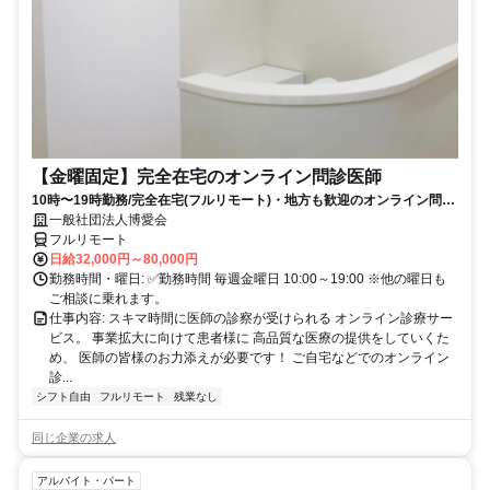
【金曜固定】完全在宅のオンライン問診医師
10時〜19時勤務/完全在宅(フルリモート)・地方も歓迎のオンライン問診
業務
一般社団法人博愛会
フルリモート
日給32,000円～80,000円
勤務時間・曜日: ✅勤務時間 毎週金曜日 10:00～19:00 ※他の曜日も
ご相談に乗れます。
仕事内容: スキマ時間に医師の診察が受けられる オンライン診療サー
ビス。 事業拡大に向けて患者様に 高品質な医療の提供をしていくた
め、 医師の皆様のお力添えが必要です！ ご自宅などでのオンライン
診...
シフト自由
フルリモート
残業なし
同じ企業の求人
アルバイト・パート