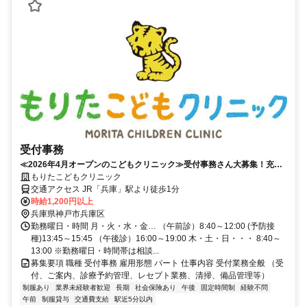
受付事務
≪2026年4月オープンのこどもクリニック≫受付事務さん大募集！充実
の手当あり！兵庫駅より徒歩１分！
もりたこどもクリニック
交通アクセス JR「兵庫」駅より徒歩1分
時給1,200円以上
兵庫県神戸市兵庫区
勤務曜日・時間 月・火・水・金… （午前診）8:40～12:00 (予防接
種)13:45～15:45 （午後診）16:00～19:00 木・土・日・・・ 8:40～
13:00 ※勤務曜日・時間帯は相談...
募集要項 職種 受付事務 雇用形態 パート 仕事内容 受付業務全般 （受
付、ご案内、診療予約管理、レセプト業務、清掃、備品管理等）
制服あり
業界未経験者歓迎
長期
社会保険あり
午後
固定時間制
経験不問
午前
制服貸与
交通費支給
駅近5分以内