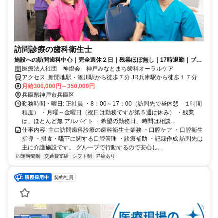
訪問診療の歯科衛生士
施設への訪問歯科中心｜完全週休２日｜残業ほぼ無し｜17時退勤｜ブラ
ンク歓迎｜一緒に地域の患者様を支える歯科衛生士を募集しています
医療法人社団 神燈会 神戸みなとまち歯科オーラルケア
アクセス: 新開地駅・湊川駅から徒歩７分 JR兵庫駅から徒歩１７分
月給300,000円～350,000円
兵庫県神戸市兵庫区
勤務時間・曜日: 正社員 ・8：00～17：00（訪問先で昼休憩 １時間
程度） ・月曜～金曜日（祝日は勤務ですが第５週は休み） ・残業
は、ほとんど無 アルバイト ・希望の勤務日、時間は相談...
仕事内容: 主に訪問歯科診療の歯科衛生士業務 ・口腔ケア ・口腔衛生
指導 ・摂食・嚥下に関する口腔管理 ・診療補助 ・記録作成 訪問先は
主に介護施設です。 グループで行動するので安心し...
固定時間制
交通費支給
シフト制
昇給あり
契約社員