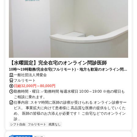
【水曜固定】完全在宅のオンライン問診医師
10時〜19時勤務/完全在宅(フルリモート)・地方も歓迎のオンライン問診
業務
一般社団法人博愛会
フルリモート
日給32,000円～80,000円
勤務時間・曜日: ✅勤務時間 毎週水曜日 10:00～19:00 ※他の曜日も
ご相談に乗れます。
仕事内容: スキマ時間に医師の診察が受けられる オンライン診療サー
ビス。 事業拡大に向けて患者様に 高品質な医療の提供をしていくた
め、 医師の皆様のお力添えが必要です！ ご自宅などでのオンライン
診...
シフト自由
フルリモート
残業なし