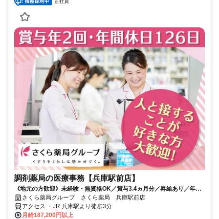
正社員
調剤薬局の医療事務【兵庫駅前店】
《地元の方歓迎》未経験・無資格OK／賞与3.4ヵ月分／昇給あり／年休
126日（前年度実績）／平均有休取得数11.5日（2025度実績）
さくら薬局グループ さくら薬局 兵庫駅前店
アクセス ・JR 兵庫駅より徒歩3分
月給187,200円以上