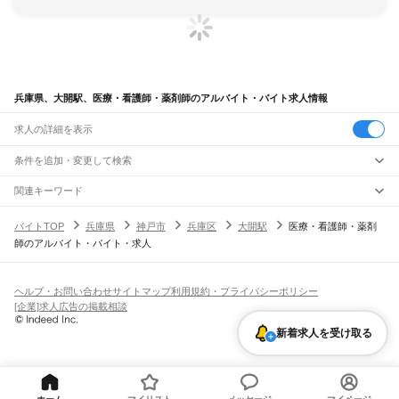
兵庫県、大開駅、医療・看護師・薬剤師のアルバイト・バイト求人情報
求人の詳細を表示
条件を追加・変更して検索
市区町村を追加・変更
関連キーワード
完全在宅ワーク 全国
シール貼り 在宅
現在地周辺
ガチャガチャ
犬カフェ
兵庫県
駅を追加・変更
バイトTOP
兵庫県
神戸市
兵庫区
大開駅
医療・看護師・薬剤
兵庫県
すべて
師のアルバイト・バイト・求人
神戸市
すべて
職種を追加・変更
JR神戸線(大阪～神戸)
東灘区
灘区
兵庫区
長田区
須磨区
垂水区
北区
中央区
西区
尼崎駅
立花駅
甲子園口駅
西宮駅
さくら夙川駅
芦屋駅
甲南山手駅
摂津本山駅
住吉駅
飲食・フードサービス
姫路市
尼崎市
明石市
西宮市
洲本市
芦屋市
伊丹市
相生市
豊岡市
加古川市
赤穂市
特徴を追加・変更
六甲道駅
摩耶駅
灘駅
三ノ宮駅
元町駅
神戸駅
飲食・フードサービス
すべて
ヘルプ・お問い合わせ
サイトマップ
利用規約・プライバシーポリシー
西脇市
宝塚市
三木市
高砂市
川西市
小野市
三田市
加西市
丹波篠山市
養父市
ホールスタッフ
キッチンスタッフ
皿洗い・洗い場
精肉・鮮魚加工
給食調理
人気
[企業]求人広告の掲載相談
JR神戸線(神戸～姫路)
丹波市
南あわじ市
朝来市
淡路市
宍粟市
加東市
たつの市
川辺郡
多可郡
加古郡
雇用形態を追加・変更
パン屋（ベーカリー）
フードカウンター販売員
バー（BAR）・バーテンダー
日払いOK
高校生歓迎
学生歓迎
深夜の仕事
髪型・髪色自由
ひげOK
ネイルOK
神戸駅
兵庫駅
新長田駅
鷹取駅
須磨海浜公園駅
須磨駅
塩屋駅
垂水駅
舞子駅
朝霧駅
神崎郡
揖保郡
赤穂郡
佐用郡
美方郡
飲食店補助（開店・閉店準備）
飲食店（店長・マネージャー）
新着求人を受け取る
ピアスOK
アルバイト・パート
履歴書不要
オープニングスタッフ
留学生・外国人活躍中
明石駅
西明石駅
大久保駅
魚住駅
土山駅
東加古川駅
加古川駅
宝殿駅
曽根駅
都道府県を変更
営業・販売
勤務期間
正社員
ひめじ別所駅
御着駅
東姫路駅
姫路駅
営業・販売
すべて
短期
契約社員
単発・1日OK
長期
期間限定（春夏冬休み等）
JR山陽本線(姫路～岡山)
営業
テレフォンアポインター（テレアポ）
ルートセールス
コンビニ
シフト
派遣社員
姫路駅
英賀保駅
はりま勝原駅
網干駅
竜野駅
相生駅
有年駅
上郡駅
フードカウンター販売員
アパレル
家電量販店・携帯販売（携帯ショップ）
土日祝のみOK
業務委託
平日のみOK
週1日からOK
週2・3日からOK
週4日以上OK