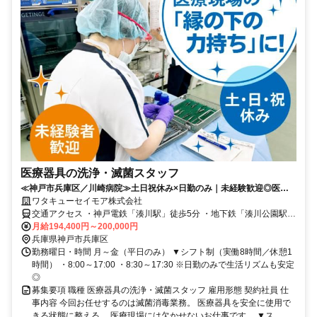
医療器具の洗浄・滅菌スタッフ
≪神戸市兵庫区／川崎病院≫土日祝休み×日勤のみ｜未経験歓迎◎医療
現場を支えるサポートスタッフ募集！
ワタキューセイモア株式会社
交通アクセス ・神戸電鉄「湊川駅」徒歩5分 ・地下鉄「湊川公園駅」
徒歩5分
月給194,400円～200,000円
兵庫県神戸市兵庫区
勤務曜日・時間 月～金（平日のみ） ▼シフト制（実働8時間／休憩1
時間） ・8:00～17:00 ・8:30～17:30 ※日勤のみで生活リズムも安定
◎
募集要項 職種 医療器具の洗浄・滅菌スタッフ 雇用形態 契約社員 仕
事内容 今回お任せするのは滅菌消毒業務。 医療器具を安全に使用で
きる状態に整える、 医療現場には欠かせないお仕事です。 ▼ス...