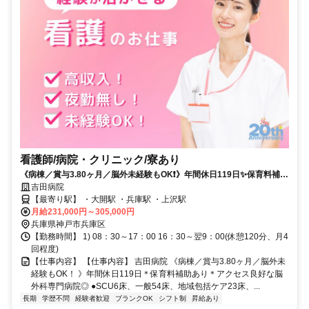
看護師/病院・クリニック/寮あり
《病棟／賞与3.80ヶ月／脳外未経験もOK❗️》年間休日119日✨保育料補助
あり✨アクセス良好な脳外科専門病院⭕
吉田病院
【最寄り駅】 ・大開駅 ・兵庫駅 ・上沢駅
月給231,000円～305,000円
兵庫県神戸市兵庫区
【勤務時間】 1) 08：30～17：00 16：30～翌9：00(休憩120分、月4
回程度)
【仕事内容】 【仕事内容】 吉田病院 《病棟／賞与3.80ヶ月／脳外未
経験もOK！ 》年間休日119日＊保育料補助あり＊アクセス良好な脳
外科専門病院◎ ●SCU6床、一般54床、地域包括ケア23床、...
長期
学歴不問
経験者歓迎
ブランクOK
シフト制
昇給あり