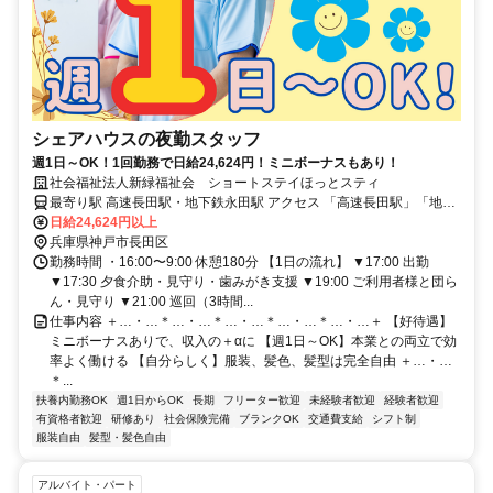
シェアハウスの夜勤スタッフ
週1日～OK！1回勤務で日給24,624円！ミニボーナスもあり！
社会福祉法人新緑福祉会 ショートステイほっとスティ
最寄り駅 高速長田駅・地下鉄永田駅 アクセス 「高速長田駅」「地下
鉄永田駅」から徒歩7分
日給24,624円以上
兵庫県神戸市長田区
勤務時間 ・16:00〜9:00 休憩180分 【1日の流れ】 ▼17:00 出勤
▼17:30 夕食介助・見守り・歯みがき支援 ▼19:00 ご利用者様と団ら
ん・見守り ▼21:00 巡回（3時間...
仕事内容 ＋…・…＊…・…＊…・…＊…・…＊…・…＋ 【好待遇】
ミニボーナスありで、収入の＋αに 【週1日～OK】本業との両立で効
率よく働ける 【自分らしく】服装、髪色、髪型は完全自由 ＋…・…
＊...
扶養内勤務OK
週1日からOK
長期
フリーター歓迎
未経験者歓迎
経験者歓迎
有資格者歓迎
研修あり
社会保険完備
ブランクOK
交通費支給
シフト制
服装自由
髪型・髪色自由
アルバイト・パート