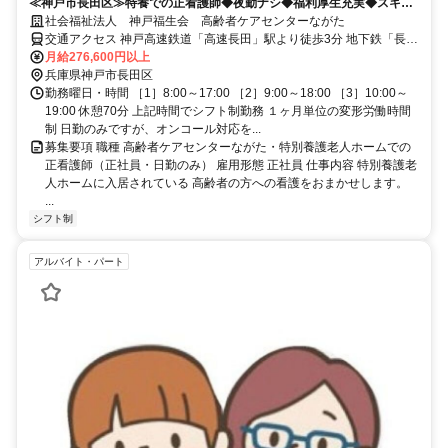
≪神戸市長田区≫特養での正看護師◆夜勤ナシ◆福利厚生充実◆スキル
アップ可能◆駅近だから通勤便利！
社会福祉法人 神戸福生会 高齢者ケアセンターながた
交通アクセス 神戸高速鉄道「高速長田」駅より徒歩3分 地下鉄「長
田」駅より徒歩5分 徒歩5分圏内に大型スーパー「ライフ」、コンビ
月給276,600円以上
ニ（ローソン・ファミリーマート）あります。
兵庫県神戸市長田区
勤務曜日・時間 ［1］8:00～17:00 ［2］9:00～18:00 ［3］10:00～
19:00 休憩70分 上記時間でシフト制勤務 １ヶ月単位の変形労働時間
制 日勤のみですが、オンコール対応を...
募集要項 職種 高齢者ケアセンターながた・特別養護老人ホームでの
正看護師（正社員・日勤のみ） 雇用形態 正社員 仕事内容 特別養護老
人ホームに入居されている 高齢者の方への看護をおまかせします。
...
シフト制
アルバイト・パート