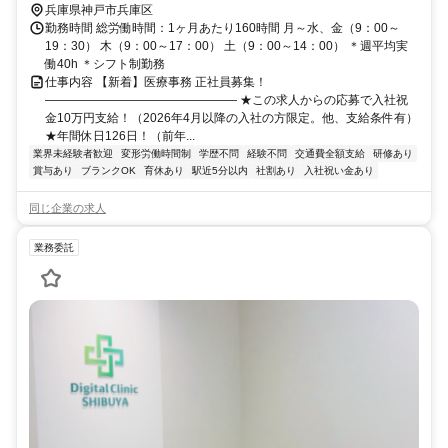
兵庫県神戸市兵庫区
勤務時間 総労働時間：1ヶ月あたり160時間 月～水、金（9：00～
19：30） 木（9：00～17：00） 土（9：00～14：00） ＊週平均実
働40h ＊シフト制勤務
仕事内容 【新着】医療事務 正社員募集！
―――――――――――――――― ★この求人からの応募で入社祝
金10万円支給！（2026年4月以降の入社の方限定。他、支給条件有）
★年間休日126日！（前年...
業界未経験者歓迎
変形労働時間制
学歴不問
経験不問
交通費全額支給
研修あり
賞与あり
ブランクOK
育休あり
駅近5分以内
社割あり
入社祝い金あり
同じ企業の求人
業務委託