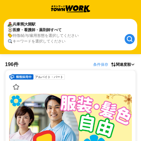
兵庫県
大開駅
医療・看護師・薬剤師すべて
特徴/給与/雇用形態を選択してください
キーワードを選択してください
196件
条件保存
関連度順
アルバイト・パート