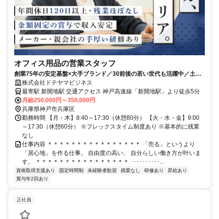
オフィス用品の営業スタッフ
創業75年の安定基盤×大手ブランド／30前後の若い世代も活躍中／土日
祝休／頑張りは賞与で還元
株式会社ドテヤマビジネス
最寄駅 新開地駅 交通アクセス 神戸高速線「新開地駅」より徒歩5分
月給250,000円～350,000円
兵庫県神戸市兵庫区
勤務時間 【月・木】8:40～17:30（休憩80分） 【火・水・金】9:00
～17:30（休憩60分） ※フレックスタイム制度あり ※基本的に残業
なし
仕事内容 ＊＊＊＊＊＊＊＊＊＊＊＊＊＊＊＊ 「売る」というより
「居心地」を作る仕事。 自由度の高い、 自分らしい働き方が叶いま
す。 ＊＊＊＊＊＊＊＊＊＊＊＊＊＊＊＊ ･･････････...
資格取得支援あり
固定時間制
未経験者歓迎
残業なし
研修あり
昇給あり
賞与年2回あり
正社員