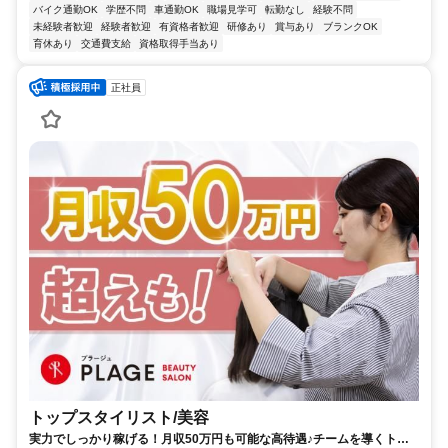
バイク通勤OK
学歴不問
車通勤OK
職場見学可
転勤なし
経験不問
未経験者歓迎
経験者歓迎
有資格者歓迎
研修あり
賞与あり
ブランクOK
育休あり
交通費支給
資格取得手当あり
正社員
トップスタイリスト/美容
実力でしっかり稼げる！月収50万円も可能な高待遇♪チームを導くトッ