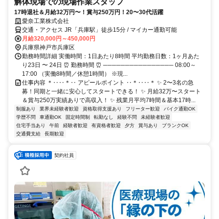
解体現場での現場作業スタッフ
17時退社＆月給32万円〜！賞与250万円！20〜30代活躍
愛奈工業株式会社
交通・アクセス JR「兵庫駅」徒歩15分 / マイカー通勤可能
月給320,000円～450,000円
兵庫県神戸市兵庫区
勤務時間詳細 実働時間：1日あたり8時間 平均勤務日数：1ヶ月あた
り23日 〜 24日 ⏰ 勤務時間 ⏰ ──────────────── 08:00～
17:00 （実働8時間／休憩1時間） ※現...
仕事内容 ＊‥‥＊‥ アピールポイント ‥＊‥‥＊ ✨ 2〜3名の急
募！同期と一緒に安心してスタートできる！ ✨ 月給32万〜スタート
＆賞与250万実績ありで高収入！ ✨ 残業月平均7時間＆基本17時...
制服あり
業界未経験者歓迎
資格取得支援あり
フリーター歓迎
バイク通勤OK
学歴不問
車通勤OK
固定時間制
転勤なし
経験不問
未経験者歓迎
住宅手当あり
午前
経験者歓迎
有資格者歓迎
夕方
賞与あり
ブランクOK
交通費支給
長期歓迎
契約社員