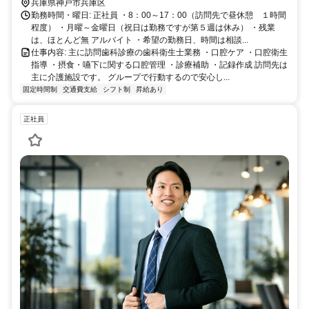
兵庫県神戸市兵庫区
勤務時間・曜日: 正社員 ・8：00～17：00（訪問先で昼休憩 １時間
程度） ・月曜～金曜日（祝日は勤務ですが第５週は休み） ・残業
は、ほとんど無 アルバイト ・希望の勤務日、時間は相談...
仕事内容: 主に訪問歯科診療の歯科衛生士業務 ・口腔ケア ・口腔衛生
指導 ・摂食・嚥下に関する口腔管理 ・診療補助 ・記録作成 訪問先は
主に介護施設です。 グループで行動するので安心し...
固定時間制
交通費支給
シフト制
昇給あり
正社員