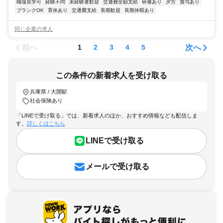
職場見学可
経験不問
未経験者歓迎
交通費全額支給
研修あり
夕方
賞与あり
ブランクOK
育休あり
交通費支給
長期歓迎
長期休暇あり
同じ企業の求人
前へ
次へ
1
2
3
4
5
この条件の新着求人を受け取る
兵庫県 / 大開駅
社会保険あり
「LINEで受け取る」では、新着求人のほか、おすすめ情報なども配信しま
す。
詳しくはこちら
LINEで受け取る
メールで受け取る