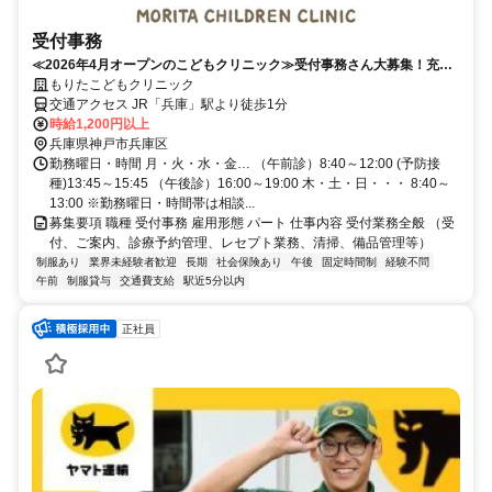
受付事務
≪2026年4月オープンのこどもクリニック≫受付事務さん大募集！充実
の手当あり！兵庫駅より徒歩１分！
もりたこどもクリニック
交通アクセス JR「兵庫」駅より徒歩1分
時給1,200円以上
兵庫県神戸市兵庫区
勤務曜日・時間 月・火・水・金… （午前診）8:40～12:00 (予防接
種)13:45～15:45 （午後診）16:00～19:00 木・土・日・・・ 8:40～
13:00 ※勤務曜日・時間帯は相談...
募集要項 職種 受付事務 雇用形態 パート 仕事内容 受付業務全般 （受
付、ご案内、診療予約管理、レセプト業務、清掃、備品管理等）
制服あり
業界未経験者歓迎
長期
社会保険あり
午後
固定時間制
経験不問
午前
制服貸与
交通費支給
駅近5分以内
正社員