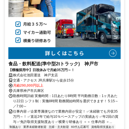
食品・飲料配送(準中型2tトラック) 神戸市
【積極採用中】日祝休みで月給35万円～！
株式会社池田運送 神戸支店
交通・アクセス JR兵庫駅から徒歩15分
月給290,000円以上
兵庫県神戸市兵庫区
勤務時間詳細 実働時間：1日あたり8時間 平均勤務日数：1ヶ月あた
り22日 シフト制：実働8時間 勤務開始時間を選択できます！ 5:15～
／7:00～
仕事内容 ✅企業専属便なので業務内容が安定！ ✅未経験でも月収35
万円～！ ✅直近2年で給与10％ベースアップの実績あり ✅年2回の賞
与 ✅免許取得支援制度あり ✅横乗り研修あり ＜＜ 仕事内容 ＞...
制服あり
業界未経験者歓迎
主婦・主夫歓迎
60代も応募可
資格取得支援あり