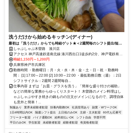
洗うだけから始めるキッチン(ディナー)
最初は「洗うだけ」からでも時給ゲット★＜2週間毎のシフト提出/短時
間2h～/週2日～＞
しゃぶしゃぶ木曽路 湊川店
アクセス 神戸高速鉄道南北線 湊川西出口1徒歩約2分、神戸電鉄有馬
線 湊川西出口1徒歩約2分、神戸市営西神・山手線 湊川公園西出口1
時給1,150円～1,200円
徒歩約2分 湊川駅徒歩2分
兵庫県神戸市兵庫区
勤務時間 ・勤務曜日：月・火・水・木・金・土・日・祝 ・勤務時
間： [1] 17:00～22:00 [2] 10:00～22:00 ・最低勤務日数（週）：2日
シフトサイクル：2週間 2週間毎自...
仕事内容 まずは「お皿・グラスを洗う」「簡単な盛り付けの補助」
などの簡単な業務からゆっくりスタート！ 木曽路のメイン料理はし
ゃぶしゃぶやすき焼きの鍋ものの注文がメインになるので、調理自体
も意外と簡単！...
制服あり
業界未経験者歓迎
扶養内勤務OK
社員登用あり
副業・WワークOK
1日4時間以内OK
隔週シフト提出
土日祝のみOK
主婦・主夫歓迎
60代も応募可
フリーター歓迎
バイク通勤OK
給料前払いOK
シフト自由
学歴不問
平日のみOK
学生歓迎
未経験者歓迎
経験者歓迎
有資格者歓迎