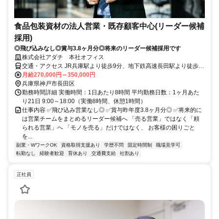
食品包装資材の法人営業・既存顧客中心(リーダー候補
採用)
◎飛び込みなし◎賞与3.8ヶ月分◎将来のリーダー候補採用です
株式会社アダチ 本社オフィス
交通・アクセス JR兵庫駅より徒歩9分、地下鉄高速長田駅より徒歩
10分
月給270,000円～350,000円
兵庫県神戸市長田区
勤務時間詳細 実働時間：1日あたり8時間 平均勤務日数：1ヶ月あた
り21日 9:00～18:00（実働8時間、休憩1時間）
仕事内容 ✅飛び込み営業なし◎ ✅賞与昨年度3.8ヶ月分◎ ✅将来的に
は営業チームをまとめるリーダー候補へ 「売る営業」ではなく「頼
られる営業」へ 「モノを売る」だけではなく、 お客様の困りごと
を...
副業・WワークOK
資格取得支援あり
学歴不問
固定時間制
職場見学可
転勤なし
経験者歓迎
育休あり
交通費支給
社割あり
正社員