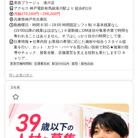
プスタイリスト！
美容プラージュ 湊川店
アクセス 神戸電鉄有馬線湊川駅より 徒歩約1分
月給270,160円～299,200円
兵庫県神戸市兵庫区
勤務曜日・時間 8:30～19:00 時間固定シフト制 ※基本残業なし
(19:00以降の残業はほぼなし) ※退勤後にDM送信や集客作業で時間を
奪われることはありません。オフはしっかり自分の時間として使...
仕事情報 ● 仕事内容 お客様の希望に応じた施術や似合うスタイル提
案を行い、カット・カラー・パーマを質の高い技術で対応★後輩の指
導やチェック、接客全般、店舗運営を支える役割も果たします◎ キ
ャリア...
変形労働時間制
交通費支給
駅近5分以内
髪型・髪色自由
同じ企業の求人
正社員