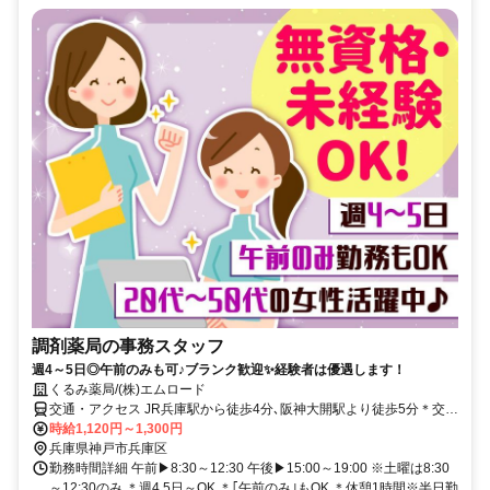
調剤薬局の事務スタッフ
週4～5日◎午前のみも可♪ブランク歓迎✨経験者は優遇します！
くるみ薬局/(株)エムロード
交通・アクセス JR兵庫駅から徒歩4分､阪神大開駅より徒歩5分＊交通
費支給あり
時給1,120円～1,300円
兵庫県神戸市兵庫区
勤務時間詳細 午前▶8:30～12:30 午後▶15:00～19:00 ※土曜は8:30
～12:30のみ ＊週4,5日～OK ＊｢午前のみ｣もOK ＊休憩1時間※半日勤