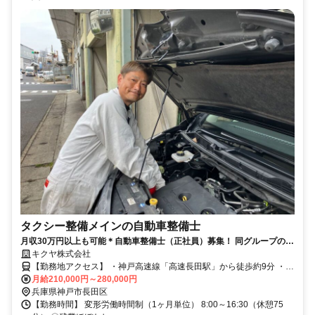
タクシー整備メインの自動車整備士
月収30万円以上も可能＊自動車整備士（正社員）募集！ 同グループのタ
クシー整備がメイン＊未経験・ブランクありOK＊
キクヤ株式会社
【勤務地アクセス】 ・神戸高速線「高速長田駅」から徒歩約9分 ・神
戸市営地下鉄西神・山手線「長田駅」から徒歩約10分 ・JR神戸線
月給210,000円～280,000円
「兵庫駅」から徒歩約12分 ・各線「新長田駅」から徒歩約14分 ・JR
兵庫県神戸市長田区
神戸線「神戸駅」、各線「板宿駅」から車で約10分程度 〇車通勤
【勤務時間】 変形労働時間制（1ヶ月単位） 8:00～16:30（休憩75