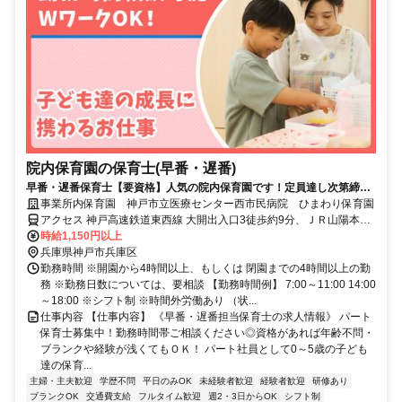
院内保育園の保育士(早番・遅番)
早番・遅番保育士【要資格】人気の院内保育園です！定員達し次第締め
切りますのでお早めにご応募ください
事業所内保育園 神戸市立医療センター西市民病院 ひまわり保育園
アクセス 神戸高速鉄道東西線 大開出入口3徒歩約9分、ＪＲ山陽本線
兵庫北口徒歩約9分、ＪＲ山陽本線〔和田岬線〕 兵庫北口徒歩約9分
時給1,150円以上
兵庫県神戸市兵庫区
勤務時間 ※開園から4時間以上、もしくは 閉園までの4時間以上の勤
務 ※勤務日数については、要相談 【勤務時間例】 7:00～11:00 14:00
～18:00 ※シフト制 ※時間外労働あり （状...
仕事内容 【仕事内容】 《早番・遅番担当保育士の求人情報》 パート
保育士募集中！勤務時間帯ご相談ください◎資格があれば年齢不問・
ブランクや経験が浅くてもＯＫ！ パート社員として0～5歳の子ども
達の保育...
主婦・主夫歓迎
学歴不問
平日のみOK
未経験者歓迎
経験者歓迎
研修あり
ブランクOK
交通費支給
フルタイム歓迎
週2・3日からOK
シフト制