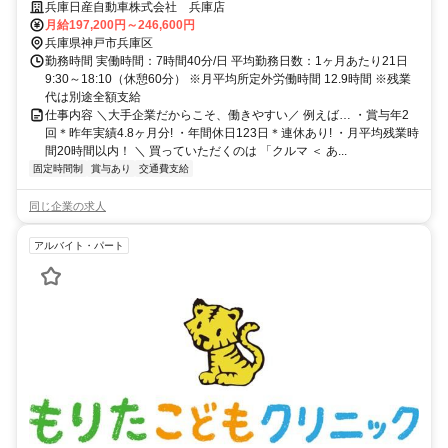
る安心な会社！賞与4.8か月分（昨年実績）｜年間休日123日
兵庫日産自動車株式会社 兵庫店
月給197,200円～246,600円
兵庫県神戸市兵庫区
勤務時間 実働時間：7時間40分/日 平均勤務日数：1ヶ月あたり21日
9:30～18:10（休憩60分） ※月平均所定外労働時間 12.9時間 ※残業
代は別途全額支給
仕事内容 ＼大手企業だからこそ、働きやすい／ 例えば… ・賞与年2
回＊昨年実績4.8ヶ月分! ・年間休日123日＊連休あり! ・月平均残業時
間20時間以内！ ＼ 買っていただくのは 「クルマ ＜ あ...
固定時間制
賞与あり
交通費支給
同じ企業の求人
アルバイト・パート