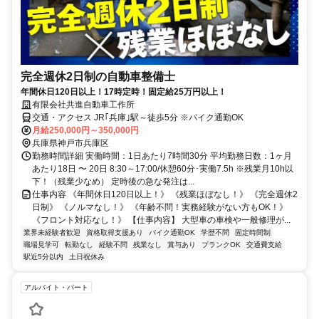
完全週休2日制の自動車整備士
年間休日120日以上！17時定時！固定給25万円以上！
有限会社共進自動車工作所
交通・アクセス JR｢兵庫｣駅～徒歩5分 ※バイク通勤OK
月給250,000円～350,000円
兵庫県神戸市兵庫区
勤務時間詳細 実働時間：1日あたり7時間30分 平均勤務日数：1ヶ月
あたり18日 〜 20日 8:30～17:00/休憩60分･実働7.5h ※残業月10h以
下！（残業少なめ） 定時後の急な発注は...
仕事内容 《年間休日120日以上！》 《残業ほぼなし！》 《完全週休2
日制》 《ノルマなし！》 《年齢不問！実務経験がない方もOK！》
《フロント対応なし！》 【仕事内容】 大型車の車検や一般修理が...
業界未経験者歓迎
資格取得支援あり
バイク通勤OK
学歴不問
固定時間制
職場見学可
転勤なし
経験不問
残業なし
賞与あり
ブランクOK
交通費支給
駅近5分以内
土日祝休み
アルバイト・パート