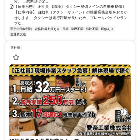
OK！（無料駐車場あり）
分） 〇残業ほぼなし
【雇用形態】 正社員 【職種】 タクシー整備メインの自動車整備士
【仕事内容】 自動車（タクシーがメイン）の整備業務全般をおまか
せします。 タクシーは走行距離が長いため、ブレーキパッドやラン
プな...
変形労働時間制
資格取得支援あり
長期
学歴不問
経験不問
研修あり
交通費支給
正社員