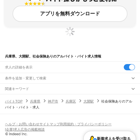
アプリを無料ダウンロード
兵庫県、大開駅、社会保険ありのアルバイト・バイト求人情報
求人の詳細を表示
条件を追加・変更して検索
市区町村を追加・変更
関連キーワード
完全在宅ワーク 全国
シール貼り 在宅
現在地周辺
ガチャガチャ
犬カフェ
兵庫県
駅を追加・変更
バイトTOP
兵庫県
神戸市
兵庫区
大開駅
社会保険ありのアル
兵庫県
すべて
バイト・バイト・求人
神戸市
すべて
職種を追加・変更
JR神戸線(大阪～神戸)
東灘区
灘区
兵庫区
長田区
須磨区
垂水区
北区
中央区
西区
尼崎駅
立花駅
甲子園口駅
西宮駅
さくら夙川駅
芦屋駅
甲南山手駅
摂津本山駅
住吉駅
飲食・フードサービス
姫路市
尼崎市
明石市
西宮市
洲本市
芦屋市
伊丹市
相生市
豊岡市
加古川市
赤穂市
特徴を追加・変更
六甲道駅
摩耶駅
灘駅
三ノ宮駅
元町駅
神戸駅
飲食・フードサービス
すべて
ヘルプ・お問い合わせ
サイトマップ
利用規約・プライバシーポリシー
西脇市
宝塚市
三木市
高砂市
川西市
小野市
三田市
加西市
丹波篠山市
養父市
ホールスタッフ
キッチンスタッフ
皿洗い・洗い場
精肉・鮮魚加工
給食調理
人気
[企業]求人広告の掲載相談
JR神戸線(神戸～姫路)
丹波市
南あわじ市
朝来市
淡路市
宍粟市
加東市
たつの市
川辺郡
多可郡
加古郡
雇用形態を追加・変更
パン屋（ベーカリー）
フードカウンター販売員
バー（BAR）・バーテンダー
日払いOK
高校生歓迎
学生歓迎
深夜の仕事
髪型・髪色自由
ひげOK
ネイルOK
神戸駅
兵庫駅
新長田駅
鷹取駅
須磨海浜公園駅
須磨駅
塩屋駅
垂水駅
舞子駅
朝霧駅
神崎郡
揖保郡
赤穂郡
佐用郡
美方郡
飲食店補助（開店・閉店準備）
飲食店（店長・マネージャー）
新着求人を受け取る
ピアスOK
アルバイト・パート
履歴書不要
オープニングスタッフ
留学生・外国人活躍中
明石駅
西明石駅
大久保駅
魚住駅
土山駅
東加古川駅
加古川駅
宝殿駅
曽根駅