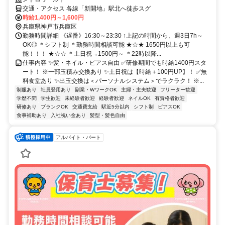
交通・アクセス 各線「新開地」駅北へ徒歩スグ
時給1,400円～1,600円
兵庫県神戸市兵庫区
勤務時間詳細 《遅番》16:30～23:30 ↑上記の時間から、週3日7h～
OK◎ ＊シフト制 ＊勤務時間相談可能 ★☆★ 1650円以上も可
能！！！ ★☆☆ ＊土日祝→1500円～ ＊22時以降...
仕事内容 ✨髪・ネイル・ピアス自由 ✅研修期間でも時給1400円スタ
ート！ ※一部玉積み交換あり ✨土日祝は【時給＋100円UP】！ ✅無
料食堂あり ✨出玉交換は＜パーソナルシステム＞でラクラク！ ※...
制服あり
社員登用あり
副業・WワークOK
主婦・主夫歓迎
フリーター歓迎
学歴不問
学生歓迎
未経験者歓迎
経験者歓迎
ネイルOK
有資格者歓迎
研修あり
ブランクOK
交通費支給
駅近5分以内
シフト制
ピアスOK
食事補助あり
入社祝い金あり
髪型・髪色自由
アルバイト・パート