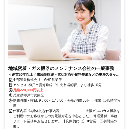
地域密着・ガス機器のメンテナンス会社の一般事務
＜創業50年以上／未経験歓迎＞電話対応や資料作成などの事務スタッフ
／教育体制充実／月給22万円〜
中部管業株式会社 GHP営業所
アクセス: 神戸市営海岸線「中央市場前駅」より徒歩10分
月給220,000円以上
兵庫県神戸市兵庫区
勤務時間・曜日: 9：00～17：50（実働7時間50分） 残業は月5時間程
度
仕事内容: ◎具体的な仕事内容 ………………… 大阪ガスのガス機器を
ご利用中のお客様からのお電話対応を中心とした、 修理受付・事務
サポート業務をお任せします。 【具体的には】 ■営業、工事関係の
書...