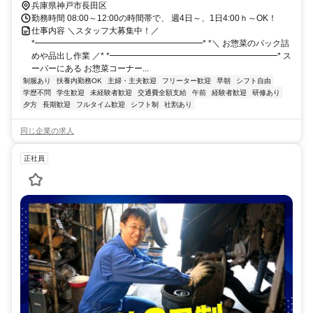
戸市営西神・山手線/神戸市営北神線 上沢西出口1徒歩約13分
兵庫県神戸市長田区
勤務時間 08:00～12:00の時間帯で、 週4日～、1日4:00ｈ～OK！
仕事内容 ＼スタッフ大募集中！／
*━━━━━━━━━━━━━━━━━━━━* *＼ お惣菜のパック詰
めや品出し作業 ／* *━━━━━━━━━━━━━━━━━━━━* ス
ーパーにある お惣菜コーナー...
制服あり
扶養内勤務OK
主婦・主夫歓迎
フリーター歓迎
早朝
シフト自由
学歴不問
学生歓迎
未経験者歓迎
交通費全額支給
午前
経験者歓迎
研修あり
夕方
長期歓迎
フルタイム歓迎
シフト制
社割あり
同じ企業の求人
正社員