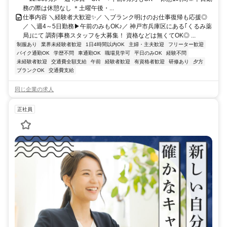
務の際は休憩なし ＊土曜午後・...
仕事内容 ＼経験者大歓迎✨／ ＼ブランク明けのお仕事復帰も応援◎
／ ＼週4～5日勤務▶午前のみもOK♪／ 神戸市兵庫区にある｢くるみ薬
局｣にて 調剤事務スタッフを大募集！ 資格などは無くてOK◎ ...
制服あり
業界未経験者歓迎
1日4時間以内OK
主婦・主夫歓迎
フリーター歓迎
バイク通勤OK
学歴不問
車通勤OK
職場見学可
平日のみOK
経験不問
未経験者歓迎
交通費全額支給
午前
経験者歓迎
有資格者歓迎
研修あり
夕方
ブランクOK
交通費支給
同じ企業の求人
正社員