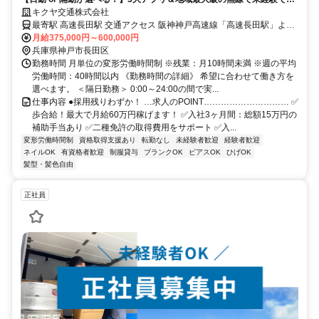
稼げるタクシードライバー／二種免許取得中も「日当＋交通費」を支
キクヤ交通株式会社
給！残業月10h未満／3ヶ月で15万円の補助手当あり
最寄駅 高速長田駅 交通アクセス 阪神神戸高速線「高速長田駅」より
月給375,000円～600,000円
徒歩8分 JR「兵庫駅」より徒歩10分程度
兵庫県神戸市長田区
勤務時間 月単位の変形労働時間制 ※残業：月10時間未満 ※週の平均
労働時間：40時間以内 《勤務時間の詳細》 希望に合わせて働き方を
選べます。 ＜隔日勤務＞ 0:00～24:00の間で実...
仕事内容 ●採用残りわずか！ …求人のPOINT………………………… ✅
歩合給！最大で月給60万円稼げます！ ✅入社3ヶ月間：総額15万円の
補助手当あり ✅二種免許の取得費用をサポート ✅入...
変形労働時間制
資格取得支援あり
転勤なし
未経験者歓迎
経験者歓迎
ネイルOK
有資格者歓迎
制服貸与
ブランクOK
ピアスOK
ひげOK
髪型・髪色自由
正社員