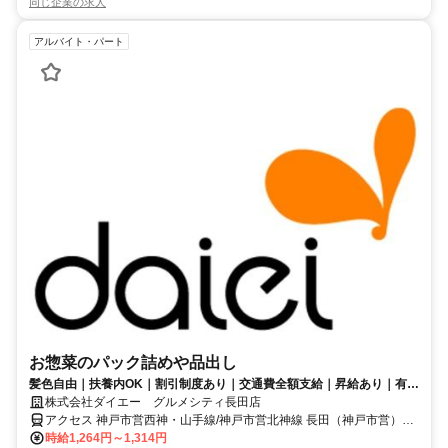
同じ企業の求人
アルバイト・パート
お惣菜のパック詰めや品出し
髪色自由｜扶養内OK｜割引制度あり｜交通費全額支給｜昇給あり｜有給
あり
株式会社ダイエー グルメシティ長田店
アクセス 神戸市営西神・山手線/神戸市営北神線 長田（神戸市営）西
出口1徒歩約4分、神戸高速鉄道東西線 高速長田西口2徒歩約5分、神
時給1,264円～1,314円