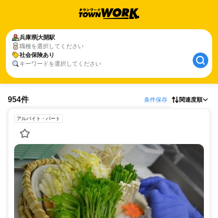
兵庫県
大開駅
職種を選択してください
社会保険あり
キーワードを選択してください
954件
条件保存
関連度順
アルバイト・パート