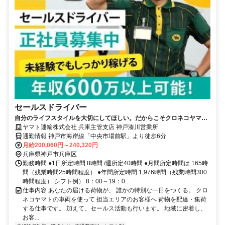
セールスドライバー
自分のライフスタイルを大切にしてほしい。だからこそクロネコヤマト
は収入も休日も充実
ヤマト運輸株式会社 兵庫主管支店 神戸湊川営業所
通勤情報 神戸市海岸線「中央市場前駅」より徒歩6分
月給200,060円～240,320円
兵庫県神戸市兵庫区
勤務時間 ●1日所定時間 8時間 /週所定40時間 ●月間所定時間は 165時
間（残業時間25時間程度） ●年間所定時間 1,976時間（残業時間300
時間程度） シフト例） 8：00～19：0...
仕事内容 あなたの届ける荷物が、 誰かの特別な一日をつくる。 クロ
ネコヤマトの車両を使って 担当エリアのお客様へ 荷物を配達・集荷
する仕事です。 加えて、セールス活動も行います。 地域に密着し、
お客...