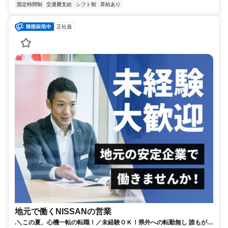
固定時間制
交通費支給
シフト制
昇給あり
正社員
地元で働くNISSANの営業
.＼この夏、心機一転の転職！／未経験ＯＫ！県外への転勤無し 誰もが知