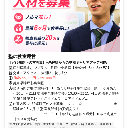
塾の教室運営
【✅39歳以下の方募集】⭐未経験からの早期キャリアアップ可能
個別指導まなびプラス 兵庫中央教室【株式会社Blue Sky FC】
交通・アクセス 「大開駅」徒歩6分
月給255,000円～350,000円
兵庫県神戸市兵庫区
勤務時間詳細 実働時間：1日あたり8時間 平均勤務日数：1ヶ月あた
り20日 〜 21日 ⏰標準労働時間帯／13:30～22:15 └1日の標準労働時
間 8時間 ⏰フレックスタイム制 └コアタイム／...
仕事内容 ／ 39歳以下の方を募集！ ＼ ╭―☆――――――――╮ 未
経験から6ヶ月で [教室長昇進]の実績あり！
╰――――――――☆―╯ ▼【頑張りを評価＆還元】 ⏩教室利益の
《20％を賞与に...
業界未経験者歓迎
主婦・主夫歓迎
フリーター歓迎
バイク通勤OK
車通勤OK