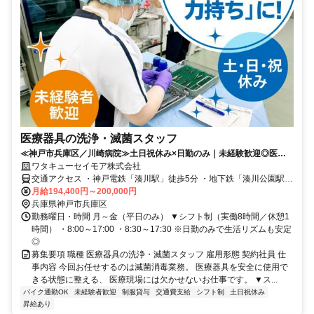
医療器具の洗浄・滅菌スタッフ
≪神戸市兵庫区／川崎病院≫土日祝休み×日勤のみ｜未経験歓迎◎医療
現場を支えるサポートスタッフ募集！
ワタキューセイモア株式会社
交通アクセス ・神戸電鉄「湊川駅」徒歩5分 ・地下鉄「湊川公園駅」
徒歩5分
月給194,400円～200,000円
兵庫県神戸市兵庫区
勤務曜日・時間 月～金（平日のみ） ▼シフト制（実働8時間／休憩1
時間） ・8:00～17:00 ・8:30～17:30 ※日勤のみで生活リズムも安定
◎
募集要項 職種 医療器具の洗浄・滅菌スタッフ 雇用形態 契約社員 仕
事内容 今回お任せするのは滅菌消毒業務。 医療器具を安全に使用で
きる状態に整える、 医療現場には欠かせないお仕事です。 ▼ス...
バイク通勤OK
未経験者歓迎
制服貸与
交通費支給
シフト制
土日祝休み
昇給あり