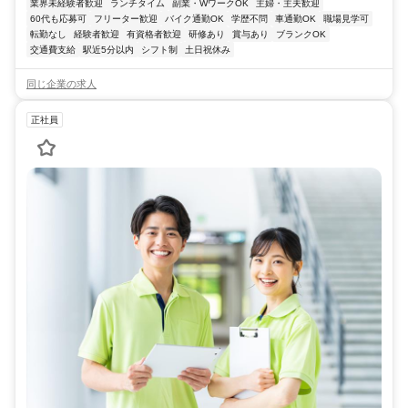
業界未経験者歓迎
ランチタイム
副業・WワークOK
主婦・主夫歓迎
60代も応募可
フリーター歓迎
バイク通勤OK
学歴不問
車通勤OK
職場見学可
転勤なし
経験者歓迎
有資格者歓迎
研修あり
賞与あり
ブランクOK
交通費支給
駅近5分以内
シフト制
土日祝休み
同じ企業の求人
正社員