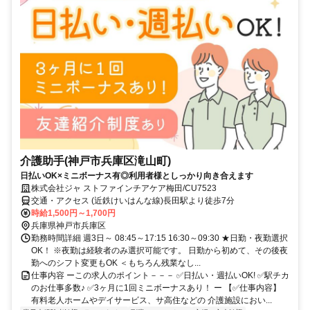
介護助手(神戸市兵庫区滝山町)
日払いOK×ミニボーナス有◎利用者様としっかり向き合えます
株式会社ジャ ストファインチアケア梅田/CU7523
交通・アクセス (近鉄けいはんな線)長田駅より徒歩7分
時給1,500円～1,700円
兵庫県神戸市兵庫区
勤務時間詳細 週3日～ 08:45～17:15 16:30～09:30 ★日勤・夜勤選択
OK！ ※夜勤は経験者のみ選択可能です。 日勤から初めて、その後夜
勤へのシフト変更もOK ＜もちろん残業なし...
仕事内容 ーこの求人のポイント－－－ ✅日払い・週払いOK! ✅駅チカ
のお仕事多数♪ ✅3ヶ月に1回ミニボーナスあり！ ー 【✅仕事内容】
有料老人ホームやデイサービス、サ高住などの 介護施設におい...