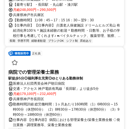
【最寄り駅】 ・長田駅 ・丸山駅 ・湊川駅
月給248,000円～290,500円
兵庫県神戸市兵庫区
【勤務時間】 1) 08：45～17：15 16：30～翌9：30
【仕事内容】 【仕事内容】 介護老人保健施設 ドリームヒルズ滝山 有
給消化率100％＊施設未経験の歓迎＊勤務時間 ・日数等、お子様の学
校行事も考慮してくれます♪ ●バイタルチェック、服薬管理、観察、...
長期
学歴不問
経験者歓迎
ブランクOK
シフト制
昇給あり
正社員
病院での管理栄養士業務
駅徒歩5分◎福利厚生充実◎ゆとりある勤務体制
医療法人社団秀英会神戸朝日病院
交通・アクセス 神戸電鉄有馬線「長田駅」より徒歩5分
月給179,100円～232,400円
兵庫県神戸市長田区
勤務時間詳細 総労働時間：1ヶ月あたり160時間 （1）6時00分～15
時00分（休憩60分） （2）8時30分～17時30分（休憩60分） （3）9
時00分～18時00分（休憩60分）
仕事内容 【仕事内容】 病院における管理栄養士/栄養士業務全般 ◇発
注業務・調理業務等、栄養士業務全般