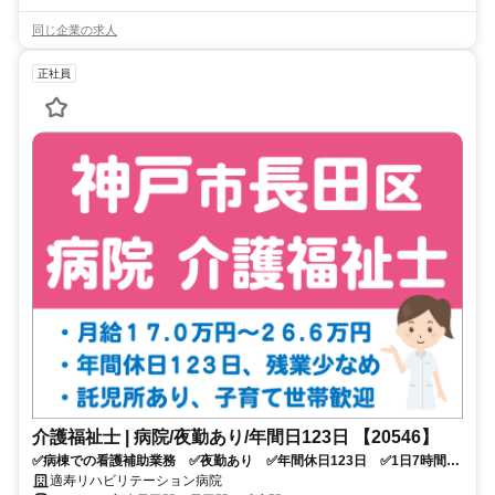
同じ企業の求人
正社員
介護福祉士 | 病院/夜勤あり/年間日123日 【20546】
✅病棟での看護補助業務 ✅夜勤あり ✅年間休日123日 ✅1日7時間労
働、残業月4時間程度！ ✅託児所あり ✅車通勤可 ✅応募条件：介護
適寿リハビリテーション病院