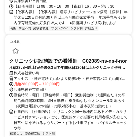
兵庫県神戸市長田区
【勤務時間】 1) 08：30～16：30 【夜勤】16：30～翌8：30
【仕事内容】 【仕事内容】 適寿リハビリテーション病院 【病棟】 年
間休日120日◎月給30万円以上も可能◎家族手当 ・地域手当あり♪院
内保育所完備の好条件求人です！ ●回復期リハビリ病棟および...
長期
学歴不問
経験者歓迎
ブランクOK
シフト制
昇給あり
正社員
クリニック併設施設での看護師 C02089-ns-ns-f-nor
月給28万円以上❗️完全週休3日で年間休日120日以上✨クリニック併設施
設での看護師募集⭐️
株式会社青い鳥
アクセス: ・神戸電鉄 丸山駅より徒歩5分 ・神戸市営バス 丸山町3丁
目駅より徒歩5分 ・神戸電鉄 長田駅より車6分
月給280,000円～320,000円
兵庫県神戸市長田区
勤務時間・曜日: 【勤務時間・曜日】 変形労働制（1週間あたりの平
均労働時間32時間、週4日勤務） ※夜勤なし ※オンコール対応あり
（夜間は電話での相談・指示対応中心、基本夜間出動なし）
仕事内容: 【仕事内容】 クリニックと同一敷地内にあるメディカルサ
ービス付きマンションにて、医療的ケアが必要な利用者様が安心して
日常生活を送れるようサポートするお仕事です⭐️ ・バイタルチェック
や毎...
残業なし
交通費支給
シフト制