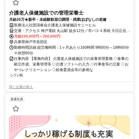
介護老人保健施設での管理栄養士
月給26万★新卒・未経験歓迎◎調理・残業ほぼなしの老健
医療法人社団清春会介護老人保健施設サニーヒル
交通・アクセス 神戸電鉄 丸山駅 徒歩12分／市バス４系統 大日丘住宅
前下車 徒歩２分
月給240,000円～260,000円
兵庫県神戸市長田区
勤務時間詳細 総労働時間：1ヶ月あたり160時間 9時00分～18時00分
※休憩60分
仕事内容 【業務内容】 介護老人保健施設での栄養管理業務 ◇食事の
献立作成、栄養管理等 ◇介護ソフトへの入力 ◇行事食等の立案 ◇お
やつレクリエーション ◇給食委員会等の参画な
シフト制
同じ企業の求人
派遣社員