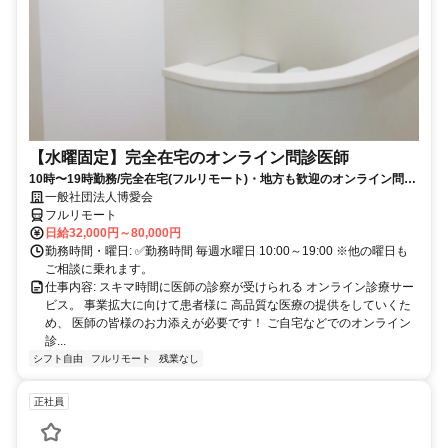
【水曜固定】完全在宅のオンライン問診医師
10時〜19時勤務/完全在宅(フルリモート)・地方も歓迎のオンライン問診
業務
一般社団法人博愛会
フルリモート
日給32,000円～80,000円
勤務時間・曜日: ✅勤務時間 毎週水曜日 10:00～19:00 ※他の曜日も
ご相談に乗れます。
仕事内容: スキマ時間に医師の診察が受けられる オンライン診療サー
ビス。 事業拡大に向けて患者様に 高品質な医療の提供をしていくた
め、 医師の皆様のお力添えが必要です！ ご自宅などでのオンライン
診...
シフト自由
フルリモート
残業なし
正社員