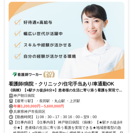
看護師/病院・クリニック/住宅手当あり/車通勤OK
《病棟》【⭐駅チカ徒歩8分⭐】患者様の生活に寄り添う看護を実現でき
る⭐地域密着型の急性期病院❗️
神戸朝日病院
【最寄り駅】 ・長田駅 ・丸山駅 ・上沢駅
年俸3,200,000円～5,600,000円
兵庫県神戸市長田区
【勤務時間】 1) 08：30～17：30 16：00～翌9：00
【仕事内容】 【仕事内容】 神戸朝日病院 《病棟》 【★駅チカ徒歩8
分★】 患者様の生活に寄り添う看護を実現できる★地域密着型の急
性期病院！ ●病棟にて、急性期から慢性期までの看護、医療処置、日