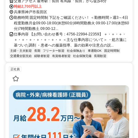
交通アクセス 最寄駅：長田 有馬線「長田」から徒歩8分
時給2,700円以上
兵庫県神戸市長田区
勤務時間 固定時間制 下記をご確認ください！ ＜勤務時間＞週3～4日
程度勤務月金09:00-18:00(休憩60分)8時間勤務火 09:00-17:00(休憩60
分)7時間勤務土 09:00-12...
仕事内容 【お問い合わせ番号：4756-22994-22359】 ＋・＋・＋・
＋・＋・＋・＋・＋・＋・＋ ＜主な仕事内容について＞ ・処方箋に
基づいた調剤 ・患者への服薬指導、薬の効果や注意点の説...
主婦・主夫歓迎
長期
フリーター歓迎
社会保険あり
車通勤OK
固定時間制
交通費全額支給
経験者歓迎
有資格者歓迎
社会保険完備
長期歓迎
正社員