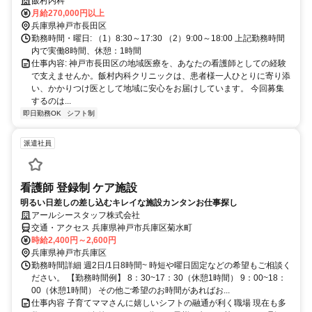
心。ブランクある方も温かい職場で活躍できます。
飯村内科
月給270,000円以上
兵庫県神戸市長田区
勤務時間・曜日: （1）8:30～17:30 （2）9:00～18:00 上記勤務時間
内で実働8時間、休憩：1時間
仕事内容: 神戸市長田区の地域医療を、あなたの看護師としての経験
で支えませんか。飯村内科クリニックは、患者様一人ひとりに寄り添
い、かかりつけ医として地域に安心をお届けしています。 今回募集
するのは...
即日勤務OK
シフト制
派遣社員
看護師 登録制 ケア施設
明るい日差しの差し込むキレイな施設カンタンお仕事探し
アールシースタッフ株式会社
交通・アクセス 兵庫県神戸市兵庫区菊水町
時給2,400円～2,600円
兵庫県神戸市兵庫区
勤務時間詳細 週2日/1日8時間~ 時短や曜日固定などの希望もご相談く
ださい。 【勤務時間例】 8：30~17：30（休憩1時間） 9：00~18：
00（休憩1時間） その他ご希望のお時間があればお...
仕事内容 子育てママさんに嬉しいシフトの融通が利く職場 現在も多