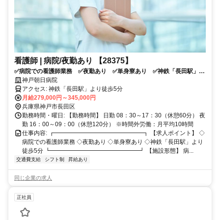
看護師 | 病院/夜勤あり 【28375】
✅病院での看護師業務 ✅夜勤あり ✅単身寮あり ✅神鉄「長田駅」よ
り徒歩5分
神戸朝日病院
アクセス: 神鉄「長田駅」より徒歩5分
月給279,000円～345,000円
兵庫県神戸市長田区
勤務時間・曜日: 【勤務時間】 日勤 08：30～17：30（休憩60分） 夜
勤 16：00～09：00（休憩120分） ※時間外労働：月平均10時間
仕事内容: ┏━━━━━━━━━━━━━━━┓ 【求人ポイント】 ◇
病院での看護師業務 ◇夜勤あり ◇単身寮あり ◇神鉄「長田駅」より
徒歩5分 ┗━━━━━━━━━━━━━━━┛ 【施設形態】 病...
交通費支給
シフト制
昇給あり
同じ企業の求人
正社員