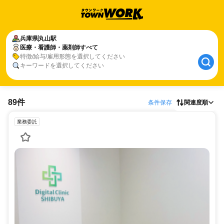
兵庫県
丸山駅
医療・看護師・薬剤師すべて
特徴/給与/雇用形態を選択してください
キーワードを選択してください
89件
条件保存
関連度順
業務委託