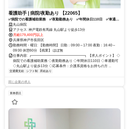
看護助手 | 病院/夜勤あり 【22065】
✅病院での看護補助業務 ✅夜勤勤務あり ✅年間休日110日 ✅車通勤
可 ✅丸山駅より徒歩13分 ✅応募条件：介護系資格をお持ちの方
丸山病院
アクセス: 神戸電鉄有馬線 丸山駅より徒歩13分
月給179,400円以上
兵庫県神戸市長田区
勤務時間・曜日: 【勤務時間】 日勤：09:00～17:00 夜勤：16:40～
09:00 休憩60分 【残業】 ほぼ無
仕事内容: ┏━━━━━━━━━━━━━━━┓ 【求人ポイント】 ◇
病院での看護補助業務 ◇夜勤勤務あり ◇年間休日110日 ◇車通勤可
◇丸山駅より徒歩13分 ◇応募条件：介護系資格をお持ちの方 ...
交通費支給
シフト制
昇給あり
同じ企業の求人
業務委託