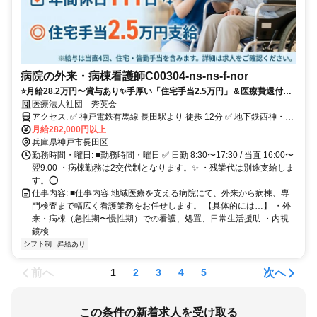
病院の外来・病棟看護師C00304-ns-ns-f-nor
⭐️月給28.2万円〜賞与あり✨手厚い「住宅手当2.5万円」＆医療費還付！
多角的に学べる正看護師
医療法人社団 秀英会
アクセス: ✅️ 神戸電鉄有馬線 長田駅より 徒歩 12分 ✅️ 地下鉄西神・山
手線 上沢駅より バス 10分 ✅️ JR神戸線 兵庫駅より 車 10分 ⭕️ バイ
月給282,000円以上
ク・自転車通勤OK（無料駐輪場あり）
兵庫県神戸市長田区
勤務時間・曜日: ■勤務時間・曜日 ✅️ 日勤 8:30〜17:30 / 当直 16:00〜
翌9:00 ・病棟勤務は2交代制となります。✨ ・残業代は別途支給しま
す。⭕️
仕事内容: ■仕事内容 地域医療を支える病院にて、外来から病棟、専
門検査まで幅広く看護業務をお任せします。 【具体的には…】 ・外
来・病棟（急性期〜慢性期）での看護、処置、日常生活援助 ・内視
鏡検...
シフト制
昇給あり
前へ
次へ
1
2
3
4
5
この条件の新着求人を受け取る