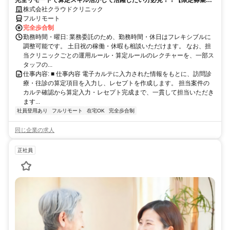
完全リモート｜在宅医療レセプト算定（成果報酬型／業務委託）
株式会社クラウドクリニック
フルリモート
完全歩合制
勤務時間・曜日: 業務委託のため、勤務時間・休日はフレキシブルに
調整可能です。 土日祝の稼働・休暇も相談いただけます。 なお、担
当クリニックごとの運用ルール・算定ルールのレクチャーを、一部ス
タッフの...
仕事内容: ■ 仕事内容 電子カルテに入力された情報をもとに、訪問診
療・往診の算定項目を入力し、レセプトを作成します。 担当案件の
カルテ確認から算定入力・レセプト完成まで、一貫して担当いただき
ます...
社員登用あり
フルリモート
在宅OK
完全歩合制
同じ企業の求人
正社員