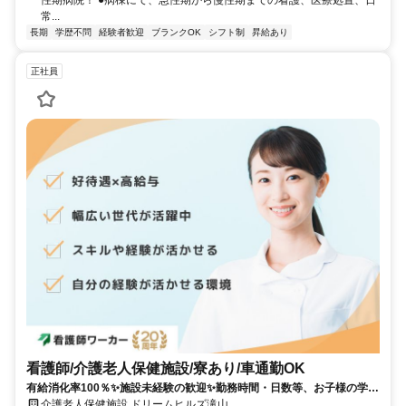
常...
長期
学歴不問
経験者歓迎
ブランクOK
シフト制
昇給あり
正社員
看護師/介護老人保健施設/寮あり/車通勤OK
有給消化率100％✨施設未経験の歓迎✨勤務時間・日数等、お子様の学校
行事も考慮してくれます✨
介護老人保健施設 ドリームヒルズ滝山