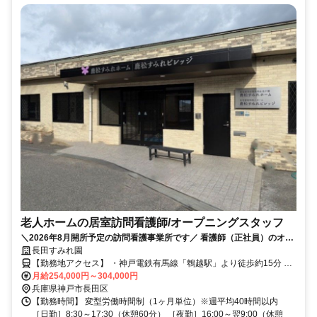
老人ホームの居室訪問看護師/オープニングスタッフ
＼2026年8月開所予定の訪問看護事業所です／ 看護師（正社員）のオー
プニング募集！みんな一緒のスタートで安心＊
長田すみれ園
【勤務地アクセス】 ・神戸電鉄有馬線「鵯越駅」より徒歩約15分 ・
各線「新開地駅」より車で約13分 ＼「高速長田駅」から無料送迎バ
月給254,000円～304,000円
兵庫県神戸市長田区
スあり／ 〇車・バイク・自転車通勤OK（無料駐車場あり）
【勤務時間】 変型労働時間制（1ヶ月単位）※週平均40時間以内
［日勤］8:30～17:30（休憩60分） ［夜勤］16:00～翌9:00（休憩