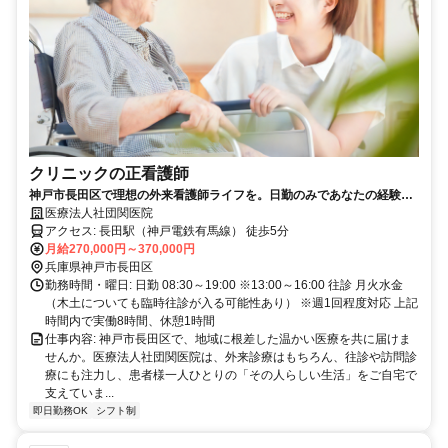
クリニックの正看護師
神戸市長田区で理想の外来看護師ライフを。日勤のみであなたの経験を
活かし、充実した毎日を送りませんか。
医療法人社団関医院
アクセス: 長田駅（神戸電鉄有馬線） 徒歩5分
月給270,000円～370,000円
兵庫県神戸市長田区
勤務時間・曜日: 日勤 08:30～19:00 ※13:00～16:00 往診 月火水金
（木土についても臨時往診が入る可能性あり） ※週1回程度対応 上記
時間内で実働8時間、休憩1時間
仕事内容: 神戸市長田区で、地域に根差した温かい医療を共に届けま
せんか。医療法人社団関医院は、外来診療はもちろん、往診や訪問診
療にも注力し、患者様一人ひとりの「その人らしい生活」をご自宅で
支えていま...
即日勤務OK
シフト制