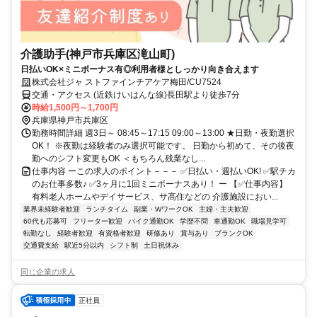
介護助手(神戸市兵庫区滝山町)
日払いOK×ミニボーナス有◎利用者様としっかり向き合えます
株式会社ジャ ストファインチアケア梅田/CU7524
交通・アクセス (近鉄けいはんな線)長田駅より徒歩7分
時給1,500円～1,700円
兵庫県神戸市兵庫区
勤務時間詳細 週3日～ 08:45～17:15 09:00～13:00 ★日勤・夜勤選択
OK！ ※夜勤は経験者のみ選択可能です。 日勤から初めて、その後夜
勤へのシフト変更もOK ＜もちろん残業なし...
仕事内容 ーこの求人のポイント－－－ ✅日払い・週払いOK! ✅駅チカ
のお仕事多数♪ ✅3ヶ月に1回ミニボーナスあり！ ー 【✅仕事内容】
有料老人ホームやデイサービス、サ高住などの 介護施設におい...
業界未経験者歓迎
ランチタイム
副業・WワークOK
主婦・主夫歓迎
60代も応募可
フリーター歓迎
バイク通勤OK
学歴不問
車通勤OK
職場見学可
転勤なし
経験者歓迎
有資格者歓迎
研修あり
賞与あり
ブランクOK
交通費支給
駅近5分以内
シフト制
土日祝休み
同じ企業の求人
正社員