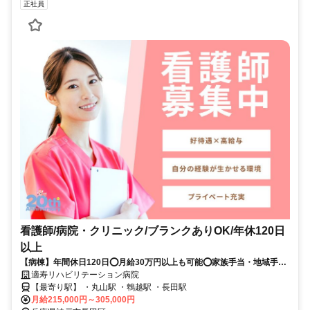
正社員
看護師/病院・クリニック/ブランクありOK/年休120日
以上
【病棟】年間休日120日⭕月給30万円以上も可能⭕家族手当・地域手当
あり✨院内保育所完備の好条件求人です❗️
適寿リハビリテーション病院
【最寄り駅】 ・丸山駅 ・鵯越駅 ・長田駅
月給215,000円～305,000円