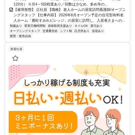
120分） ※月4～5回程度あり／回数は少なめ、多め等の...
【雇用形態】 正社員 【職種】 老人ホームの居室訪問看護師/オープニ
ングスタッフ 【仕事内容】 2026年8月オープン予定の住宅型有料老
人ホーム「鹿松すみれビレッジ」の居室に訪問し、入居者さまへの...
制服あり
変形労働時間制
資格取得支援あり
ネイルOK
賞与あり
オープニングスタッフ
交通費支給
シフト制
託児所あり
送迎あり
髪型・髪色自由
派遣社員