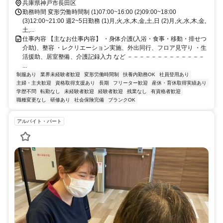
兵庫県神戸市長田区
勤務時間 変形労働時間制 (1)07:00~16:00 (2)09:00~18:00
(3)12:00~21:00 週2~5日勤務 (1)月,火,水,木,金,土,日 (2)月,火,水,木,金,
土,...
仕事内容 【主なお仕事内容】 ・身体介護(入浴・食事・移動・排せつ
介助)、整容 ・レクリエーション実施、外出同行、フロア見守り ・生
活援助、居室整備、介護記録入力 など －－－－－－－－－－－－－
...
制服あり
業界未経験者歓迎
変形労働時間制
扶養内勤務OK
社員登用あり
主婦・主夫歓迎
資格取得支援あり
長期
フリーター歓迎
産休・育休取得実績あり
学歴不問
転勤なし
未経験者歓迎
経験者歓迎
残業なし
有資格者歓迎
職種変更なし
研修あり
社会保険完備
ブランクOK
アルバイト・パート