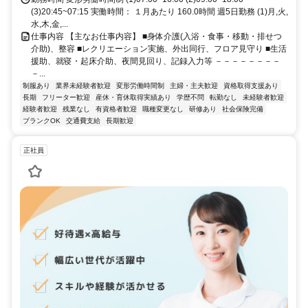
(3)20:45~07:15 実働時間： １月あたり 160.0時間 週5日勤務 (1)月,火,
水,木,金,...
仕事内容 【主なお仕事内容】 ■身体介護(入浴・食事・移動・排せつ
介助)、整容 ■レクリエーション実施、外出同行、フロア見守り ■生活
援助、就寝・起床介助、夜間見回り、記録入力等 －－－－－－－－
－...
制服あり
業界未経験者歓迎
変形労働時間制
主婦・主夫歓迎
資格取得支援あり
長期
フリーター歓迎
産休・育休取得実績あり
学歴不問
転勤なし
未経験者歓迎
経験者歓迎
残業なし
有資格者歓迎
職種変更なし
研修あり
社会保険完備
ブランクOK
交通費支給
長期歓迎
正社員