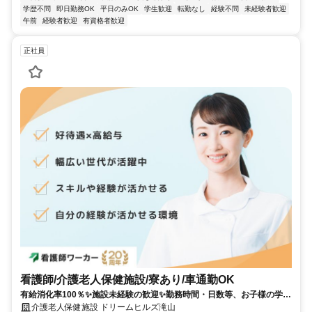
学歴不問
即日勤務OK
平日のみOK
学生歓迎
転勤なし
経験不問
未経験者歓迎
午前
経験者歓迎
有資格者歓迎
正社員
看護師/介護老人保健施設/寮あり/車通勤OK
有給消化率100％✨施設未経験の歓迎✨勤務時間・日数等、お子様の学校
行事も考慮してくれます✨
介護老人保健施設 ドリームヒルズ滝山