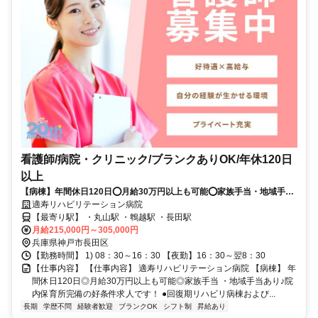
看護師/病院・クリニック/ブランクありOK/年休120日
以上
【病棟】年間休日120日⭕月給30万円以上も可能⭕家族手当・地域手当
あり✨院内保育所完備の好条件求人です❗️
適寿リハビリテーション病院
【最寄り駅】 ・丸山駅 ・鵯越駅 ・長田駅
月給215,000円～305,000円
兵庫県神戸市長田区
【勤務時間】 1) 08：30～16：30 【夜勤】16：30～翌8：30
【仕事内容】 【仕事内容】 適寿リハビリテーション病院 【病棟】 年
間休日120日◎月給30万円以上も可能◎家族手当 ・地域手当あり♪院
内保育所完備の好条件求人です！ ●回復期リハビリ病棟および...
長期
学歴不問
経験者歓迎
ブランクOK
シフト制
昇給あり