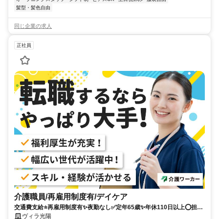
髪型・髪色自由
同じ企業の求人
正社員
介護職員/再雇用制度有/デイケア
交通費支給⭐️再雇用制度有✨夜勤なし✅️定年65歳✨年休110日以上⭕️担当
者オススメ✨経験者優遇❗️車通勤ＯＫ⭐️高額求人
ヴィラ光陽