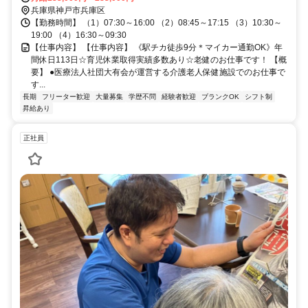
兵庫県神戸市兵庫区
【勤務時間】 （1）07:30～16:00 （2）08:45～17:15 （3）10:30～
19:00 （4）16:30～09:30
【仕事内容】 【仕事内容】 《駅チカ徒歩9分＊マイカー通勤OK》年
間休日113日☆育児休業取得実績多数あり☆老健のお仕事です！ 【概
要】 ●医療法人社団大有会が運営する介護老人保健施設でのお仕事で
す...
長期
フリーター歓迎
大量募集
学歴不問
経験者歓迎
ブランクOK
シフト制
昇給あり
正社員