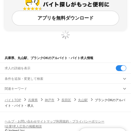
アプリを無料ダウンロード
兵庫県、丸山駅、ブランクOKのアルバイト・バイト求人情報
求人の詳細を表示
条件を追加・変更して検索
市区町村を追加・変更
関連キーワード
完全在宅ワーク 全国
シール貼り 在宅
現在地周辺
ガチャガチャ
犬カフェ
兵庫県
駅を追加・変更
バイトTOP
兵庫県
神戸市
長田区
丸山駅
ブランクOKのアルバ
兵庫県
すべて
イト・バイト・求人
神戸市
すべて
職種を追加・変更
JR神戸線(大阪～神戸)
東灘区
灘区
兵庫区
長田区
須磨区
垂水区
北区
中央区
西区
尼崎駅
立花駅
甲子園口駅
西宮駅
さくら夙川駅
芦屋駅
甲南山手駅
摂津本山駅
住吉駅
飲食・フードサービス
姫路市
尼崎市
明石市
西宮市
洲本市
芦屋市
伊丹市
相生市
豊岡市
加古川市
赤穂市
特徴を追加・変更
六甲道駅
摩耶駅
灘駅
三ノ宮駅
元町駅
神戸駅
飲食・フードサービス
すべて
ヘルプ・お問い合わせ
サイトマップ
利用規約・プライバシーポリシー
西脇市
宝塚市
三木市
高砂市
川西市
小野市
三田市
加西市
丹波篠山市
養父市
ホールスタッフ
キッチンスタッフ
皿洗い・洗い場
精肉・鮮魚加工
給食調理
人気
[企業]求人広告の掲載相談
JR神戸線(神戸～姫路)
丹波市
南あわじ市
朝来市
淡路市
宍粟市
加東市
たつの市
川辺郡
多可郡
加古郡
雇用形態を追加・変更
パン屋（ベーカリー）
フードカウンター販売員
バー（BAR）・バーテンダー
日払いOK
高校生歓迎
学生歓迎
深夜の仕事
髪型・髪色自由
ひげOK
ネイルOK