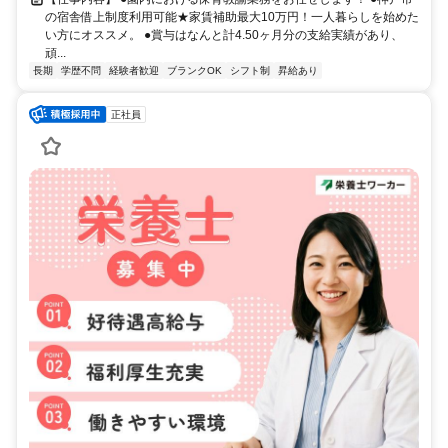
の宿舎借上制度利用可能★家賃補助最大10万円！一人暮らしを始めた
い方にオススメ。 ●賞与はなんと計4.50ヶ月分の支給実績があり、
頑...
長期
学歴不問
経験者歓迎
ブランクOK
シフト制
昇給あり
正社員