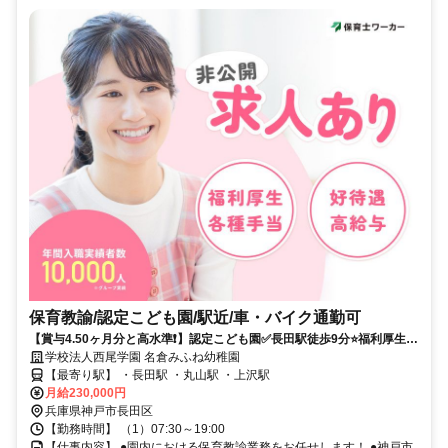
保育教諭/認定こども園/駅近/車・バイク通勤可
【賞与4.50ヶ月分と高水準❗️】認定こども園✅長田駅徒歩9分⭐福利厚生充
実⭕家賃補助あり⭐子育て中の方でも働きやすい❗️
学校法人西尾学園 名倉みふね幼稚園
【最寄り駅】 ・長田駅 ・丸山駅 ・上沢駅
月給230,000円
兵庫県神戸市長田区
【勤務時間】 （1）07:30～19:00
【仕事内容】 ●園内における保育教諭業務をお任せします！ ●神戸市