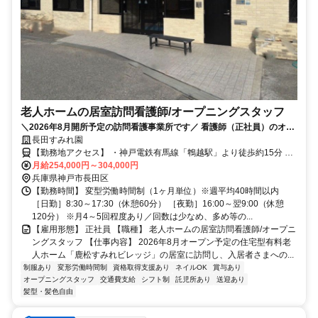
老人ホームの居室訪問看護師/オープニングスタッフ
＼2026年8月開所予定の訪問看護事業所です／ 看護師（正社員）のオー
プニング募集！みんな一緒のスタートで安心＊
長田すみれ園
【勤務地アクセス】 ・神戸電鉄有馬線「鵯越駅」より徒歩約15分 ・
各線「新開地駅」より車で約13分 ＼「高速長田駅」から無料送迎バ
月給254,000円～304,000円
兵庫県神戸市長田区
スあり／ 〇車・バイク・自転車通勤OK（無料駐車場あり）
【勤務時間】 変型労働時間制（1ヶ月単位）※週平均40時間以内
［日勤］8:30～17:30（休憩60分） ［夜勤］16:00～翌9:00（休憩
120分） ※月4～5回程度あり／回数は少なめ、多め等の...
【雇用形態】 正社員 【職種】 老人ホームの居室訪問看護師/オープニ
ングスタッフ 【仕事内容】 2026年8月オープン予定の住宅型有料老
人ホーム「鹿松すみれビレッジ」の居室に訪問し、入居者さまへの...
制服あり
変形労働時間制
資格取得支援あり
ネイルOK
賞与あり
オープニングスタッフ
交通費支給
シフト制
託児所あり
送迎あり
髪型・髪色自由