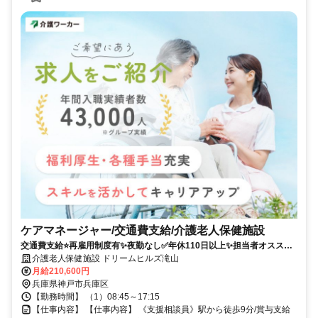
ケアマネージャー/交通費支給/介護老人保健施設
交通費支給⭐️再雇用制度有✨夜勤なし✅️年休110日以上✨担当者オススメ
⭕️研修支援有✨経験者優遇❗️車通勤ＯＫ⭐️駅チカ
介護老人保健施設 ドリームヒルズ滝山
月給210,600円
兵庫県神戸市兵庫区
【勤務時間】 （1）08:45～17:15
【仕事内容】 【仕事内容】 《支援相談員》駅から徒歩9分/賞与支給