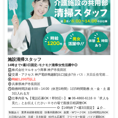
施設清掃スタッフ
14時まで×週3日固定♪モクモク清掃/女性活躍中◎
株式会社マルキョウ商事:神戸市長田区
交通・アクセス 神戸電鉄鵯越駅[出口]徒歩7分 バス：大日丘住宅前徒
歩10分
時給1,200円以上
兵庫県神戸市長田区
勤務時間詳細 8:00～14:00（休憩1時間）1日5時間勤務 火・金・土 週
3日入れる方
仕事内容 📞【電話応募OK！即対応✨】 ☎ 06-4860-6116 ※「求人を
見た」とお伝えください ※その場で面接日程調整OK
━━━━━━━━━━━━━━ 🌻【14時終了×週3日固定】 🧹介...
制服あり
業界未経験者歓迎
扶養内勤務OK
副業・WワークOK
1日4時間以内OK
土日祝のみOK
主婦・主夫歓迎
60代も応募可
フリーター歓迎
バイク通勤OK