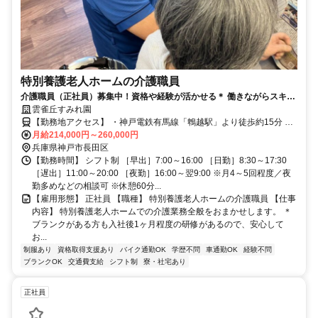
特別養護老人ホームの介護職員
介護職員（正社員）募集中！資格や経験が活かせる＊ 働きながらスキ
ル・キャリアアップできる＊
雲雀丘すみれ園
【勤務地アクセス】 ・神戸電鉄有馬線「鵯越駅」より徒歩約15分 ・
各線「新開地駅」より車で約13分 ＼「高速長田駅」から送迎バスあ
月給214,000円～260,000円
兵庫県神戸市長田区
り！／ 〇車・バイク・自転車通勤OK（無料駐車場あり）
【勤務時間】 シフト制 ［早出］7:00～16:00 ［日勤］8:30～17:30
［遅出］11:00～20:00 ［夜勤］16:00～翌9:00 ※月4～5回程度／夜
勤多めなどの相談可 ※休憩60分...
【雇用形態】 正社員 【職種】 特別養護老人ホームの介護職員 【仕事
内容】 特別養護老人ホームでの介護業務全般をおまかせします。 ＊
ブランクがある方も入社後1ヶ月程度の研修があるので、安心して
お...
制服あり
資格取得支援あり
バイク通勤OK
学歴不問
車通勤OK
経験不問
ブランクOK
交通費支給
シフト制
寮・社宅あり
正社員