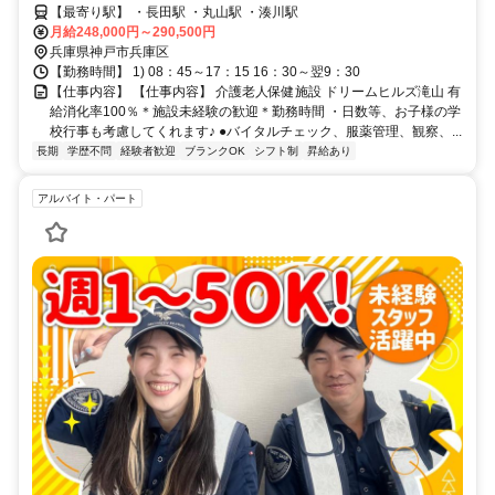
【最寄り駅】 ・長田駅 ・丸山駅 ・湊川駅
月給248,000円～290,500円
兵庫県神戸市兵庫区
【勤務時間】 1) 08：45～17：15 16：30～翌9：30
【仕事内容】 【仕事内容】 介護老人保健施設 ドリームヒルズ滝山 有
給消化率100％＊施設未経験の歓迎＊勤務時間 ・日数等、お子様の学
校行事も考慮してくれます♪ ●バイタルチェック、服薬管理、観察、...
長期
学歴不問
経験者歓迎
ブランクOK
シフト制
昇給あり
アルバイト・パート