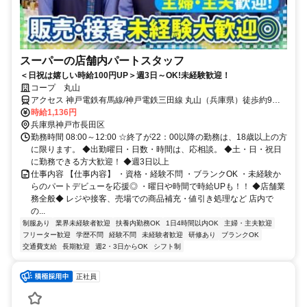
スーパーの店舗内パートスタッフ
＜日祝は嬉しい時給100円UP＞週3日～OK!未経験歓迎！
コープ 丸山
アクセス 神戸電鉄有馬線/神戸電鉄三田線 丸山（兵庫県）徒歩約9
分、神戸電鉄有馬線/神戸高速鉄道南北線 鵯越徒歩約19分、神戸電鉄
時給1,136円
有馬線/神戸電鉄三田線 長田（神戸電鉄線）徒歩約22分 神戸電鉄 丸山
兵庫県神戸市長田区
駅より徒歩7分
勤務時間 08:00～12:00 ☆終了が22：00以降の勤務は、18歳以上の方
に限ります。 ◆出勤曜日・日数・時間は、応相談。 ◆土・日・祝日
に勤務できる方大歓迎！ ◆週3日以上
仕事内容 【仕事内容】 ・資格・経験不問 ・ブランクOK ・未経験か
らのパートデビューを応援◎ ・曜日や時間で時給UPも！！ ◆店舗業
務全般◆ レジや接客、売場での商品補充・値引き処理など 店内で
の...
制服あり
業界未経験者歓迎
扶養内勤務OK
1日4時間以内OK
主婦・主夫歓迎
フリーター歓迎
学歴不問
経験不問
未経験者歓迎
研修あり
ブランクOK
交通費支給
長期歓迎
週2・3日からOK
シフト制
正社員