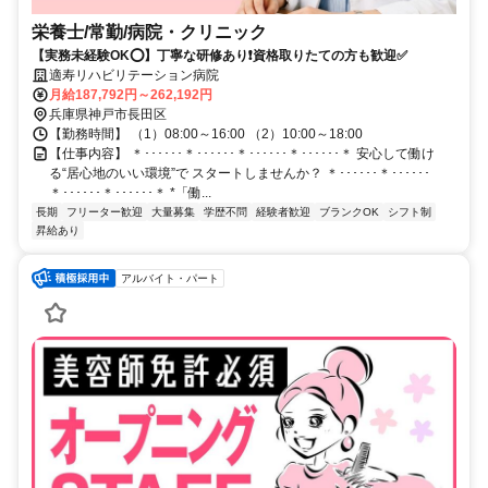
栄養士/常勤/病院・クリニック
【実務未経験OK⭕️】丁寧な研修あり❗️資格取りたての方も歓迎✅️
適寿リハビリテーション病院
月給187,792円～262,192円
兵庫県神戸市長田区
【勤務時間】 （1）08:00～16:00 （2）10:00～18:00
【仕事内容】 ＊･･････＊･･････＊･･････＊･･････＊ 安心して働け
る“居心地のいい環境”で スタートしませんか？ ＊･･････＊･･････
＊･･････＊･･････＊ *「働...
長期
フリーター歓迎
大量募集
学歴不問
経験者歓迎
ブランクOK
シフト制
昇給あり
アルバイト・パート