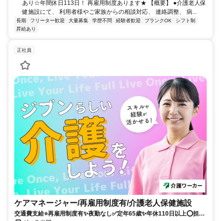
あり☆年間休日113日！ 再雇用制度あります★ 【概要】 ●介護老人保
健施設にて、 利用者様やご家族からの相談対応、 連絡調整、 病...
長期
フリーター歓迎
大量募集
学歴不問
経験者歓迎
ブランクOK
シフト制
昇給あり
正社員
ケアマネージャー/再雇用制度有/介護老人保健施設
交通費支給⭐️再雇用制度有✨夜勤なし✅️定年65歳✨年休110日以上⭕️担当