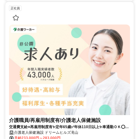
正社員
介護職員/再雇用制度有/介護老人保健施設
交通費支給⭐️再雇用制度有✨定年65歳✅️年休110日以上✨車通勤ＯＫ⭕️週
休2日✨駅チカ
介護老人保健施設 ドリームヒルズ滝山
月給233,000円～283,000円