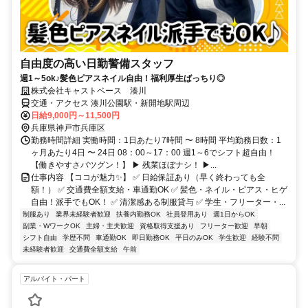
自由度の高い日勤警備スタッフ
週1～5ok♪髪色ピアスネイル自由！福利厚生ばっちり◎
株式会社キャストベース 湊川
交通・アクセス 湊川公園駅・新開地駅周辺
日給9,000円～11,500円
兵庫県神戸市兵庫区
勤務時間詳細 実働時間：1日あたり7時間 〜 8時間 平均勤務日数：1
ヶ月あたり4日 〜 24日 08：00～17：00 週1～6でシフト超自由！
【働きやすさバツグン！】 ▶ 残業ほぼナシ！ ▶...
仕事内容 【ココが魅力✨】 ✅ 日給保証あり（早く終わっても全
額！） ✅ 交通費全額支給・車通勤OK ✅ 髪色・ネイル・ピアス・ヒゲ
自由！派手でもOK！ ✅ 清潔感ある制服貸与 ✅ 学生・フリーター・...
制服あり
業界未経験者歓迎
扶養内勤務OK
社員登用あり
週1日からOK
副業・WワークOK
主婦・主夫歓迎
資格取得支援あり
フリーター歓迎
早朝
シフト自由
学歴不問
車通勤OK
即日勤務OK
平日のみOK
学生歓迎
経験不問
未経験者歓迎
交通費全額支給
午前
アルバイト・パート