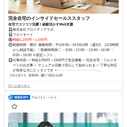
完全在宅のインサイドセールススタッフ
在宅でコツコツ活躍！経験活かすWeb支援
株式会社プロメディアラボ
フルリモート
時給1,250円～1,500円
勤務時間・曜日: 稼働時間：平日9:00～16:00の間 （週3日、1日3時間
から相談可能） 〇勤務時間例〇 ・9:00～12:00 ・13:00～16:00 ・
9:00～16:00 ※固定シフト...
仕事内容: ✅ 時給1250円～1500円で安定稼働 ✅ 完全在宅・フルリモ
ートのお仕事 ✅ マニュアル完備で安心して始められる ✅ 丁寧な対応
が得意な方にピッタリです ✧・┈┈┈┈┈┈┈┈┈┈┈...
フルリモート
在宅OK
週2・3日からOK
同じ企業の求人
アルバイト・パート