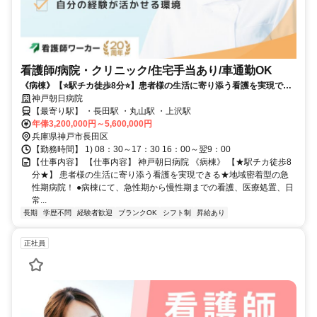
看護師/病院・クリニック/住宅手当あり/車通勤OK
《病棟》【⭐駅チカ徒歩8分⭐】患者様の生活に寄り添う看護を実現でき
る⭐地域密着型の急性期病院❗️
神戸朝日病院
【最寄り駅】 ・長田駅 ・丸山駅 ・上沢駅
年俸3,200,000円～5,600,000円
兵庫県神戸市長田区
【勤務時間】 1) 08：30～17：30 16：00～翌9：00
【仕事内容】 【仕事内容】 神戸朝日病院 《病棟》 【★駅チカ徒歩8
分★】 患者様の生活に寄り添う看護を実現できる★地域密着型の急
性期病院！ ●病棟にて、急性期から慢性期までの看護、医療処置、日
常...
長期
学歴不問
経験者歓迎
ブランクOK
シフト制
昇給あり
正社員