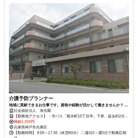
介護予防プランナー
地域に貢献できるお仕事です。資格や経験が活かして働きませんか？ 介
護予防プランナー募集中＊腰を据えて長く働けます
社会福祉法人 海光園
【勤務地アクセス】 ・市バス「菊水町10丁目停」下車、徒歩約2分
・神戸電鉄有馬線「長田駅」より徒歩約10分 〇車通勤可（駐車場完
時給1,350円
備）
兵庫県神戸市兵庫区
【勤務時間】 9:00～17:30（休憩60分） 〇週3日～週5日で勤務応相