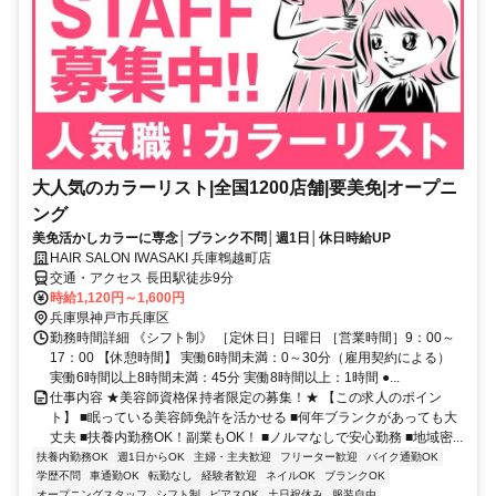
大人気のカラーリスト|全国1200店舗|要美免|オープニ
ング
美免活かしカラーに専念│ブランク不問│週1日│休日時給UP
HAIR SALON IWASAKI 兵庫鵯越町店
交通・アクセス 長田駅徒歩9分
時給1,120円～1,600円
兵庫県神戸市兵庫区
勤務時間詳細 《シフト制》 ［定休日］日曜日 ［営業時間］9：00～
17：00 【休憩時間】 実働6時間未満：0～30分（雇用契約による）
実働6時間以上8時間未満：45分 実働8時間以上：1時間 ●...
仕事内容 ★美容師資格保持者限定の募集！★ 【この求人のポイン
ト】 ■眠っている美容師免許を活かせる ■何年ブランクがあっても大
丈夫 ■扶養内勤務OK！副業もOK！ ■ノルマなしで安心勤務 ■地域密...
扶養内勤務OK
週1日からOK
主婦・主夫歓迎
フリーター歓迎
バイク通勤OK
学歴不問
車通勤OK
転勤なし
経験者歓迎
ネイルOK
ブランクOK
オープニングスタッフ
シフト制
ピアスOK
土日祝休み
服装自由