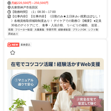
月給220,500円～250,500円
兵庫県神戸市長田区
【勤務時間】 （1）08:30～17:00
【仕事内容】 【仕事内容】 《日勤のみ★土日休み♪ 残業ほぼなし！
》各種資格取得補助制度あり！ デイケアでの勤務◎ 【概要】 ●定員
30名のデイケアにて、 食事・入浴介助、 リハビリの補助、 送迎...
長期
フリーター歓迎
大量募集
学歴不問
経験者歓迎
ブランクOK
シフト制
昇給あり
業務委託