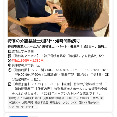
特養の介護福祉士/週3日~短時間勤務可
特別養護老人ホームの介護福祉士（パート）募集中！ 週3日～、短時間
勤務OK＊送迎バスありで通勤しやすい＊
雲雀丘すみれ園
【勤務地アクセス】 ・神戸電鉄有馬線「鵯越駅」より徒歩約15分 ・
各線「新開地駅」より車で約13分 ＼「高速長田駅」から送迎バスあ
時給1,300円～1,380円
兵庫県神戸市長田区
り／ 〇車・バイク・自転車通勤OK（無料駐車場あり）
【勤務時間】 シフト制 7:00～16:00 8:30～17:30 11:00～20:00 16:00
～翌9:00 ※休憩60分 〇1日3時間～勤務可能（応相談） 〇週3日～OK
〇勤務時間や日数は...
【雇用形態】 アルバイト・パート 【職種】 特養の介護福祉士/週3日
～短時間勤務可 【仕事内容】 特別養護老人ホームでの介護業務全般
をおまかせします。 ＊2022年オープンのキレイな施設です ＊...
制服あり
1日4時間以内OK
資格取得支援あり
長期
バイク通勤OK
学歴不問
車通勤OK
経験不問
経験者歓迎
研修あり
ブランクOK
週2・3日からOK
シフト制
寮・社宅あり