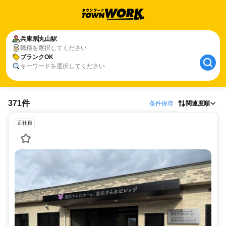
兵庫県
丸山駅
職種を選択してください
ブランクOK
キーワードを選択してください
371件
条件保存
関連度順
正社員