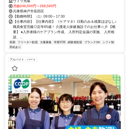
者オススメ✨経験者優遇❗️車通勤ＯＫ⭐️高額求人
ヴィラ光陽
月給248,500円～268,500円
兵庫県神戸市長田区
【勤務時間】 （1）09:00～17:30
【仕事内容】 【仕事内容】 《ケアマネ》日勤のみ＆残業ほぼなし♪
職員食堂完備◎定年65歳！ 介護老人保健施設でのお仕事☆彡 【概
要】 ●入所者様のケアプラン作成、 入所判定会議の実施、 入所相
談、...
長期
フリーター歓迎
大量募集
学歴不問
経験者歓迎
ブランクOK
シフト制
昇給あり
アルバイト・パート