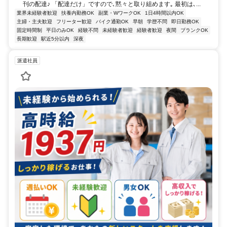
刊の配達♪ 「配達だけ」ですので､黙々と取り組めます｡ 最初は､...
業界未経験者歓迎
扶養内勤務OK
副業・WワークOK
1日4時間以内OK
主婦・主夫歓迎
フリーター歓迎
バイク通勤OK
早朝
学歴不問
即日勤務OK
固定時間制
平日のみOK
経験不問
未経験者歓迎
経験者歓迎
夜間
ブランクOK
長期歓迎
駅近5分以内
深夜
派遣社員