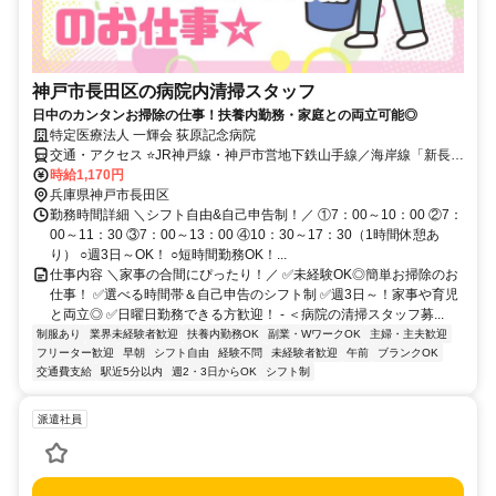
神戸市長田区の病院内清掃スタッフ
日中のカンタンお掃除の仕事！扶養内勤務・家庭との両立可能◎
特定医療法人 一輝会 荻原記念病院
交通・アクセス ⭐JR神戸線・神戸市営地下鉄山手線／海岸線「新長
田」駅から南西に徒歩6分
時給1,170円
兵庫県神戸市長田区
勤務時間詳細 ＼シフト自由&自己申告制！／ ①7：00～10：00 ②7：
00～11：30 ③7：00～13：00 ④10：30～17：30（1時間休憩あ
り） ○週3日～OK！ ○短時間勤務OK！...
仕事内容 ＼家事の合間にぴったり！／ ✅未経験OK◎簡単お掃除のお
仕事！ ✅選べる時間帯＆自己申告のシフト制 ✅週3日～！家事や育児
と両立◎ ✅日曜日勤務できる方歓迎！ - ＜病院の清掃スタッフ募...
制服あり
業界未経験者歓迎
扶養内勤務OK
副業・WワークOK
主婦・主夫歓迎
フリーター歓迎
早朝
シフト自由
経験不問
未経験者歓迎
午前
ブランクOK
交通費支給
駅近5分以内
週2・3日からOK
シフト制
派遣社員