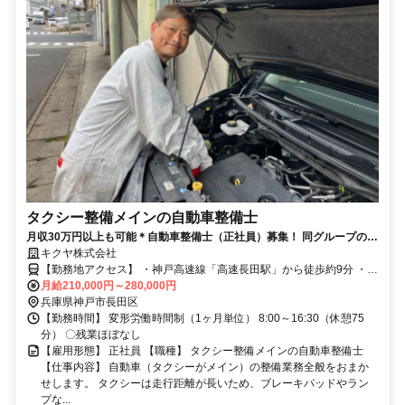
タクシー整備メインの自動車整備士
月収30万円以上も可能＊自動車整備士（正社員）募集！ 同グループのタ
クシー整備がメイン＊未経験・ブランクありOK＊
キクヤ株式会社
【勤務地アクセス】 ・神戸高速線「高速長田駅」から徒歩約9分 ・神
戸市営地下鉄西神・山手線「長田駅」から徒歩約10分 ・JR神戸線
月給210,000円～280,000円
「兵庫駅」から徒歩約12分 ・各線「新長田駅」から徒歩約14分 ・JR
兵庫県神戸市長田区
神戸線「神戸駅」、各線「板宿駅」から車で約10分程度 〇車通勤
【勤務時間】 変形労働時間制（1ヶ月単位） 8:00～16:30（休憩75
OK！（無料駐車場あり）
分） 〇残業ほぼなし
【雇用形態】 正社員 【職種】 タクシー整備メインの自動車整備士
【仕事内容】 自動車（タクシーがメイン）の整備業務全般をおまか
せします。 タクシーは走行距離が長いため、ブレーキパッドやラン
プな...