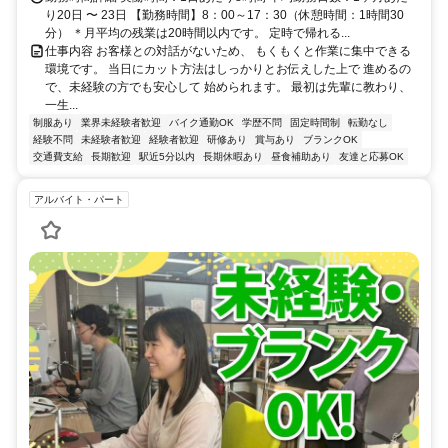
り20日 〜 23日 【勤務時間】8：00～17：30（休憩時間：1時間30
分） ＊月平均の残業は20時間以内です。 定時で帰れる...
仕事内容 お客様との対話がないため、 もくもくと作業に集中できる
環境です。 当日にカット方法はしっかりとお伝えした上で 進めるの
で、未経験の方でも安心して 始められます。 最初は先輩に教わり、
一生...
制服あり
業界未経験者歓迎
バイク通勤OK
学歴不問
固定時間制
転勤なし
経験不問
未経験者歓迎
経験者歓迎
研修あり
賞与あり
ブランクOK
交通費支給
長期歓迎
駅近5分以内
長期休暇あり
昼食補助あり
友達と応募OK
アルバイト・パート