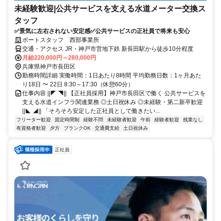
未経験歓迎|公共サービスを支える水道メーター交換ス
タッフ
✅景気に左右されない安定感✅公共サービスの正社員で将来も安心
ポートスタッフ 西部事業所
交通・アクセス JR・神戸市営地下鉄 新長田駅から徒歩10分程度
月給220,000円～280,000円
兵庫県神戸市長田区
勤務時間詳細 実働時間：1日あたり8時間 平均勤務日数：1ヶ月あた
り18日 〜 22日 8:30～17:30（休憩60分）
仕事内容 ||◤ ◥|| 【正社員採用】神戸市長田区で働く 公共サービスを
支える水道インフラ関連業務 ◎土日祝休み ◎未経験・第二新卒歓迎
||◣ ◢|| 「そろそろ安定した正社員として働きたい...
フリーター歓迎
固定時間制
経験不問
未経験者歓迎
午前
経験者歓迎
残業なし
有資格者歓迎
夕方
ブランクOK
交通費支給
土日祝休み
正社員