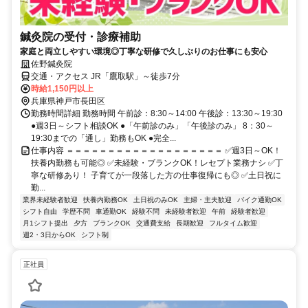
鍼灸院の受付・診療補助
家庭と両立しやすい環境◎丁寧な研修で久しぶりのお仕事にも安心
佐野鍼灸院
交通・アクセス JR「鷹取駅」～徒歩7分
時給1,150円以上
兵庫県神戸市長田区
勤務時間詳細 勤務時間 午前診：8:30～14:00 午後診：13:30～19:30
●週3日～シフト相談OK ●「午前診のみ」「午後診のみ」 8：30～
19:30までの「通し」勤務もOK ●完全...
仕事内容 ＝＝＝＝＝＝＝＝＝＝＝＝＝＝＝＝＝＝＝ ✅週3日～OK！
扶養内勤務も可能◎ ✅未経験・ブランクOK！レセプト業務ナシ ✅丁
寧な研修あり！ 子育てが一段落した方の仕事復帰にも◎ ✅土日祝に
勤...
業界未経験者歓迎
扶養内勤務OK
土日祝のみOK
主婦・主夫歓迎
バイク通勤OK
シフト自由
学歴不問
車通勤OK
経験不問
未経験者歓迎
午前
経験者歓迎
月1シフト提出
夕方
ブランクOK
交通費支給
長期歓迎
フルタイム歓迎
週2・3日からOK
シフト制
正社員