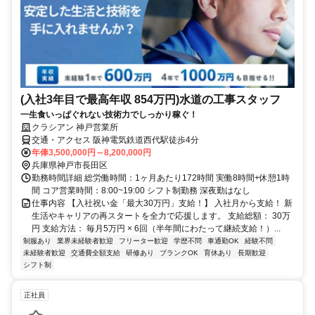
(入社3年目で最高年収 854万円)水道の工事スタッフ
一生食いっぱぐれない技術力でしっかり稼ぐ！
クラシアン 神戸営業所
交通・アクセス 阪神電気鉄道西代駅徒歩4分
年俸3,500,000円～8,200,000円
兵庫県神戸市長田区
勤務時間詳細 総労働時間：1ヶ月あたり172時間 実働8時間+休憩1時
間 コア営業時間：8:00~19:00 シフト制勤務 深夜勤はなし
仕事内容 【入社祝い金「最大30万円」支給！】 入社月から支給！ 新
生活やキャリアの再スタートを全力で応援します。 支給総額： 30万
円 支給方法： 毎月5万円 × 6回（半年間にわたって継続支給！）...
制服あり
業界未経験者歓迎
フリーター歓迎
学歴不問
車通勤OK
経験不問
未経験者歓迎
交通費全額支給
研修あり
ブランクOK
育休あり
長期歓迎
シフト制
正社員