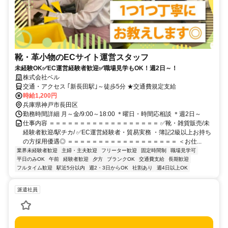
靴・革小物のECサイト運営スタッフ
未経験OK✅EC運営経験者歓迎✅職場見学もOK！週2日～！
株式会社ベル
交通・アクセス ｢新長田駅｣～徒歩5分 ★交通費規定支給
時給1,200円
兵庫県神戸市長田区
勤務時間詳細 月～金/9:00～18:00 ＊曜日・時間応相談 ＊週2日～
仕事内容 ＝＝＝＝＝＝＝＝＝＝＝＝＝＝＝＝＝＝ ✅靴・雑貨販売/未
経験者歓迎/駅チカ/ ✅EC運営経験者・貿易実務 ・簿記2級以上お持ち
の方採用優遇◎ ＝＝＝＝＝＝＝＝＝＝＝＝＝＝＝＝＝＝ ＜お仕...
業界未経験者歓迎
主婦・主夫歓迎
フリーター歓迎
固定時間制
職場見学可
平日のみOK
午前
経験者歓迎
夕方
ブランクOK
交通費支給
長期歓迎
フルタイム歓迎
駅近5分以内
週2・3日からOK
社割あり
週4日以上OK
派遣社員