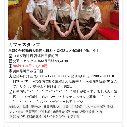
カフェスタッフ
早朝や午後勤務大歓迎♪1日2h～OK◎コメダ珈琲で働こう！
コメダ珈琲店 高速長田駅前店
交通・アクセス 高速長田駅から41m
時給1,120円～1,210円
兵庫県神戸市長田区
勤務時間詳細 ①6:00～12:00 ※7:00～勤務もOK ②12:00～18:00 ■1
日2h～OK！ ■扶養内で働く主婦さん活躍中！！ ■短時間勤務OKなの
で、サクッと効率よく稼げます！週2日...
仕事内容 *・*・*・*・*・*・*・*・*・* 誰もが知っている！あの人気
店 「コメダ珈琲」での ホール・キッチンスタッフ募集 *・*・*・*・
*・*・*・*・*・* ✅バイトデビュー歓迎！ ✅シ...
制服あり
扶養内勤務OK
社員登用あり
主婦・主夫歓迎
フリーター歓迎
早朝
シフト自由
学歴不問
学生歓迎
未経験者歓迎
午前
経験者歓迎
夕方
ブランクOK
交通費支給
週2・3日からOK
シフト制