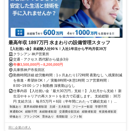
最高年収 1897万円 水まわりの設備管理スタッフ
【入社祝い金】未経験入社90％！入社1年目から平均月収39万
クラシアン 神戸営業所
交通・アクセス 西代駅から徒歩3分
年俸3,500,000円～8,200,000円
兵庫県神戸市長田区
勤務時間詳細 総労働時間：1ヶ月あたり172時間 夜勤なし ＼残業削減
を推進・希望休OK！／ 実働8時間+休憩1時間 コア営業時間：
8:00~19:00 シフト制勤務 深夜勤はなし
仕事内容 【入社祝い金「最大30万円」支給！】 入社月から支給！ 新
生活やキャリアの再スタートを全力で応援します。 支給総額： 30万
円 支給方法： 毎月5万円 × 6回（半年間にわたって継続支給！）...
制服あり
業界未経験者歓迎
主婦・主夫歓迎
フリーター歓迎
学歴不問
車通勤OK
経験不問
未経験者歓迎
交通費全額支給
経験者歓迎
有資格者歓迎
研修あり
ブランクOK
育休あり
長期歓迎
シフト制
同じ企業の求人