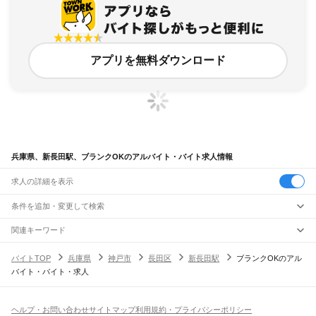
アプリを無料ダウンロード
兵庫県、新長田駅、ブランクOKのアルバイト・バイト求人情報
求人の詳細を表示
条件を追加・変更して検索
市区町村を追加・変更
関連キーワード
完全在宅ワーク 全国
シール貼り 在宅
現在地周辺
ガチャガチャ
犬カフェ
兵庫県
駅を追加・変更
バイトTOP
兵庫県
神戸市
長田区
新長田駅
ブランクOKのアル
兵庫県
すべて
バイト・バイト・求人
神戸市
すべて
職種を追加・変更
JR神戸線(大阪～神戸)
東灘区
灘区
兵庫区
長田区
須磨区
垂水区
北区
中央区
西区
尼崎駅
立花駅
甲子園口駅
西宮駅
さくら夙川駅
芦屋駅
甲南山手駅
摂津本山駅
住吉駅
飲食・フードサービス
姫路市
尼崎市
明石市
西宮市
洲本市
芦屋市
伊丹市
相生市
豊岡市
加古川市
赤穂市
特徴を追加・変更
六甲道駅
摩耶駅
灘駅
三ノ宮駅
元町駅
神戸駅
飲食・フードサービス
すべて
ヘルプ・お問い合わせ
サイトマップ
利用規約・プライバシーポリシー
西脇市
宝塚市
三木市
高砂市
川西市
小野市
三田市
加西市
丹波篠山市
養父市