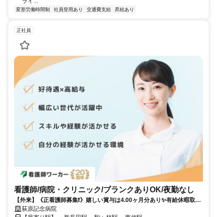
ライ...
変形労働時間制
社員登用あり
交通費支給
昇給あり
正社員
看護師/病院・クリニック/ブランクありOK/夜勤なし
【外来】《正看護師募集❗️》嬉しい賞与は4.00ヶ月分あり✨有給休暇取得
率高め✨残業少なめ✨資格を活かして存分に活躍していただける職場で
荻原記念病院