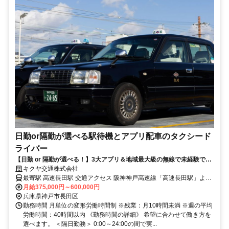
日勤or隔勤が選べる駅待機とアプリ配車のタクシード
ライバー
【日勤 or 隔勤が選べる！】3大アプリ＆地域最大級の無線で未経験でも
稼げるタクシードライバー／二種免許取得中も「日当＋交通費」を支
キクヤ交通株式会社
給！残業月10h未満／3ヶ月で15万円の補助手当あり
最寄駅 高速長田駅 交通アクセス 阪神神戸高速線「高速長田駅」より
月給375,000円～600,000円
徒歩8分 JR「兵庫駅」より徒歩10分程度
兵庫県神戸市長田区
勤務時間 月単位の変形労働時間制 ※残業：月10時間未満 ※週の平均
労働時間：40時間以内 《勤務時間の詳細》 希望に合わせて働き方を
選べます。 ＜隔日勤務＞ 0:00～24:00の間で実...