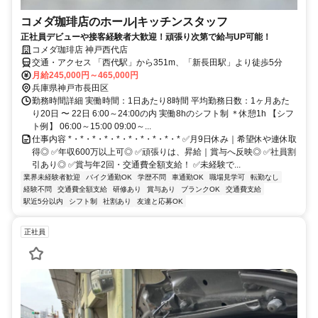
コメダ珈琲店のホール|キッチンスタッフ
正社員デビューや接客経験者大歓迎！頑張り次第で給与UP可能！
コメダ珈琲店 神戸西代店
交通・アクセス 「西代駅」から351m、「新長田駅」より徒歩5分
月給245,000円～465,000円
兵庫県神戸市長田区
勤務時間詳細 実働時間：1日あたり8時間 平均勤務日数：1ヶ月あた
り20日 〜 22日 6:00～24:00の内 実働8hのシフト制 ＊休憩1h 【シフ
ト例】 06:00～15:00 09:00～...
仕事内容 *・*・*・*・*・*・*・*・*・* ✅月9日休み｜希望休や連休取
得◎ ✅年収600万以上可◎ ✅頑張りは、昇給｜賞与へ反映◎ ✅社員割
引あり◎ ✅賞与年2回・交通費全額支給！ ✅未経験で...
業界未経験者歓迎
バイク通勤OK
学歴不問
車通勤OK
職場見学可
転勤なし
経験不問
交通費全額支給
研修あり
賞与あり
ブランクOK
交通費支給
駅近5分以内
シフト制
社割あり
友達と応募OK
正社員