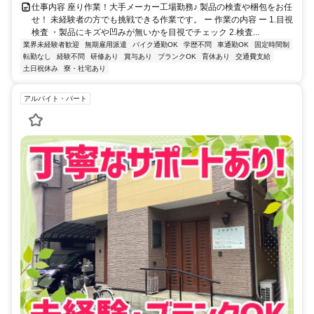
仕事内容 座り作業！大手メーカー工場勤務♪ 製品の検査や梱包をお任
せ！ 未経験者の方でも挑戦できる作業です。 ー 作業の内容 ー 1.目視
検査 ・製品にキズや凹みが無いかを目視でチェック 2.検査...
業界未経験者歓迎
無期雇用派遣
バイク通勤OK
学歴不問
車通勤OK
固定時間制
転勤なし
経験不問
研修あり
賞与あり
ブランクOK
育休あり
交通費支給
土日祝休み
寮・社宅あり
アルバイト・パート