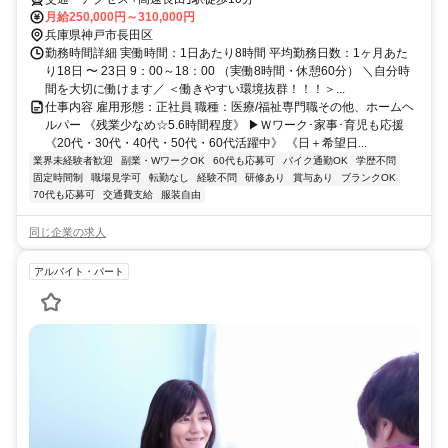
月給250,000円～310,000円
兵庫県神戸市長田区
勤務時間詳細 実働時間：1日あたり8時間 平均勤務日数：1ヶ月あた
り18日 〜 23日 9：00～18：00 （実働8時間・休憩60分） ＼自分時
間を大切に働けます／ ＜働きやすい環境抜群！！！＞...
仕事内容 雇用形態：正社員 職種：医療/福祉専門職その他、ホームヘ
ルパー 《残業少なめ☆5.6時間程度》 ▶Ｗワーク･家事･育児も応援
《20代・30代・40代・50代・60代活躍中》 《日＋希望日...
業界未経験者歓迎
副業・WワークOK
60代も応募可
バイク通勤OK
学歴不問
固定時間制
職場見学可
転勤なし
経験不問
研修あり
賞与あり
ブランクOK
70代も応募可
交通費支給
服装自由
同じ企業の求人
アルバイト・パート