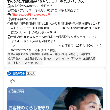
求めるのは志望動機が『休みたいより 稼ぎたい！』の人！
株式会社PGSホーム 神戸支店
交通・アクセス 「板宿駅」徒歩1分 ※駅西方面すぐ
月給450,000円～1,000,000円
兵庫県神戸市須磨区
勤務時間詳細 実働時間：1日あたり7時間20分 平均勤務日数：1ヶ月
あたり22日 〜 24日 勤務時間：9:30～18:30(休憩時間100分) ＊残業
ほぼなし ～ 1日の流れ(例) ～ 9:30...
仕事内容 ◆ＰＧＳホームは日本一の訪問販売会社を目指していま
す！◆ ＼秋から入社も可能です！／
*☆*―――――――――――――― ＊８月面接⇒10月入社OK！ ＊在
職中の方の入社日応相談◎ ＊面接...
業界未経験者歓迎
学歴不問
車通勤OK
固定時間制
転勤なし
経験不問
住宅手当あり
交通費全額支給
賞与あり
ブランクOK
育休あり
交通費支給
寮・社宅あり
入社祝い金あり
正社員