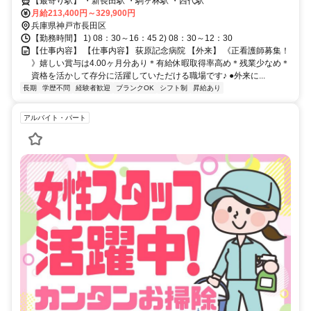
す✨
【最寄り駅】 ・新長田駅 ・駒ヶ林駅 ・西代駅
月給213,400円～329,900円
兵庫県神戸市長田区
【勤務時間】 1) 08：30～16：45 2) 08：30～12：30
【仕事内容】 【仕事内容】 荻原記念病院 【外来】 《正看護師募集！
》嬉しい賞与は4.00ヶ月分あり＊有給休暇取得率高め＊残業少なめ＊
資格を活かして存分に活躍していただける職場です♪ ●外来に...
長期
学歴不問
経験者歓迎
ブランクOK
シフト制
昇給あり
アルバイト・パート