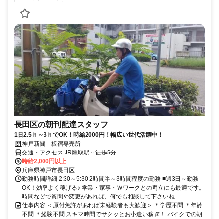
長田区の朝刊配達スタッフ
1日2.5ｈ～3ｈでOK！時給2000円！幅広い世代活躍中！
神戸新聞 板宿専売所
交通・アクセス JR鷹取駅～徒歩5分
時給2,000円以上
兵庫県神戸市長田区
勤務時間詳細 2:30～5:30 2時間半～3時間程度の勤務 ■週3日～勤務
OK！効率よく稼げる♪ 学業・家事・Ｗワークとの両立にも最適です。
時間などで質問や変更があれば、何でも相談して下さいね...
仕事内容 ＜原付免許があれば未経験者も大歓迎＞ ＊学歴不問 ＊年齢
不問 ＊経験不問 スキマ時間でサクッとお小遣い稼ぎ！ バイクでの朝