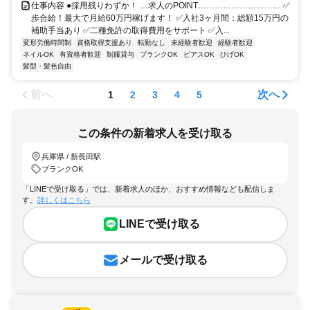
仕事内容 ●採用残りわずか！ …求人のPOINT………………………… ✅
歩合給！最大で月給60万円稼げます！ ✅入社3ヶ月間：総額15万円の
補助手当あり ✅二種免許の取得費用をサポート ✅入...
変形労働時間制
資格取得支援あり
転勤なし
未経験者歓迎
経験者歓迎
ネイルOK
有資格者歓迎
制服貸与
ブランクOK
ピアスOK
ひげOK
髪型・髪色自由
前へ
次へ
1
2
3
4
5
この条件の新着求人を受け取る
兵庫県 / 新長田駅
ブランクOK
「LINEで受け取る」では、新着求人のほか、おすすめ情報なども配信しま
す。
詳しくはこちら
LINEで受け取る
メールで受け取る