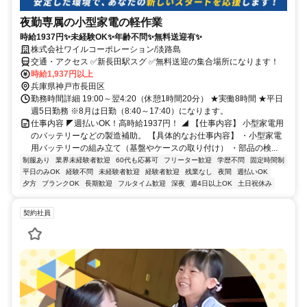
夜勤専属の小型家電の軽作業
時給1937円✨未経験OK✨年齢不問✨無料送迎有✨
株式会社ワイルコーポレーション/淡路島
交通・アクセス ✅新長田駅スグ ✅無料送迎の集合場所になります！
時給1,937円以上
兵庫県神戸市長田区
勤務時間詳細 19:00～翌4:20（休憩1時間20分） ★実働8時間 ★平日
週5日勤務 ※8月は日勤（8:40～17:40）になります。
仕事内容 ◤週払いOK！高時給1937円！ ◢ 【仕事内容】 小型家電用
のバッテリーなどの製造補助。 【具体的なお仕事内容】 ・小型家電
用バッテリーの組み立て（基盤やケースの取り付け） ・部品の検...
制服あり
業界未経験者歓迎
60代も応募可
フリーター歓迎
学歴不問
固定時間制
平日のみOK
経験不問
未経験者歓迎
経験者歓迎
残業なし
夜間
週払いOK
夕方
ブランクOK
長期歓迎
フルタイム歓迎
深夜
週4日以上OK
土日祝休み
契約社員