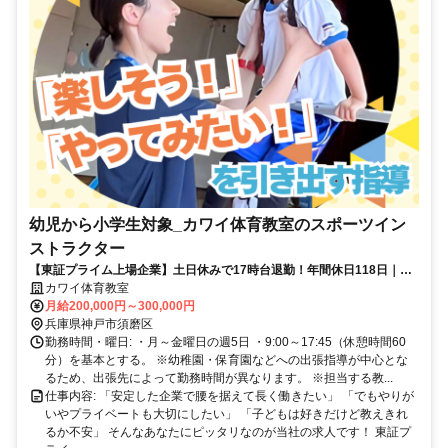
幼児から小学生対象_カワイ体育教室のスポーツイン
ストラクター
【東証プライム上場企業】土日休みで17時台退勤！年間休日118日｜子
どもの成長に関われる｜未経験OK｜正社員登用制度あり
カワイ体育教室
月給200,000円～300,000円
兵庫県神戸市須磨区
勤務時間・曜日: ・月～金曜日の週5日 ・9:00～17:45（休憩時間60
分）を基本とする。 ※幼稚園・保育園などへの出張指導が中心とな
るため、出張先によって勤務時間が異なります。 ※担当する教...
仕事内容: 「安定した企業で腰を据えて長く働きたい」 「でもやりが
いやプライベートも大切にしたい」 「子どもは好きだけど教えきれ
るか不安」 そんなあなたにピッタリなのが当社の求人です！ 東証プ