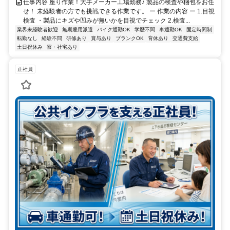
仕事内容 座り作業！大手メーカー工場勤務♪ 製品の検査や梱包をお任
せ！ 未経験者の方でも挑戦できる作業です。 ー 作業の内容 ー 1.目視
検査 ・製品にキズや凹みが無いかを目視でチェック 2.検査...
業界未経験者歓迎
無期雇用派遣
バイク通勤OK
学歴不問
車通勤OK
固定時間制
転勤なし
経験不問
研修あり
賞与あり
ブランクOK
育休あり
交通費支給
土日祝休み
寮・社宅あり
正社員