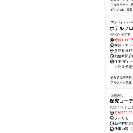
フルリモート
ピアスOK
服装
アルバイト・パ
ホテルフ
KOKO HOTE
時給1,11
交通・アク
兵庫県神戸
勤務時間詳細
仕事内容 
※開業予定
━━━━━━
変形労働時間制
フルタイム歓迎
業務委託
探究コー
株式会社ミエ
月給200,0
フルリモー
勤務時間詳細
仕事内容 