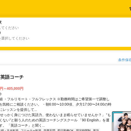
駅
駅
してください
り
り
を選択してください
条件保
な英語コーチ
0円～405,000円
ト
細 ・フルリモート・フルフレックス ※勤務時間はご希望第一で調整し
気軽にご相談ください。 ・朝6:00〜10:00頃、夕方17:00〜24:00の時
レッスンを提供して...
「せっかく身につけた英語力、使わないまま眠らせていませんか？」 “も
ない”と願う人のための英語コーチングスクール 「90 English」を運
。 「英語コーチ」と聞く...
主婦・主夫歓迎
フリーター歓迎
学歴不問
即日勤務OK
固定時間制
英語