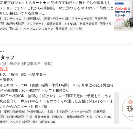
★新規プロジェクトスタート★ ✅ 完全在宅勤務♪ ✅ 弊社でしか募集をし
ジションです♪ ✅ これからの組織を一緒に形づくるやりがい ✅ 前例にと
しい挑戦ができる環境 ✅...
迎
ランチタイム
社員登用あり
副業・WワークOK
フリーター歓迎
学歴不問
不問
未経験者歓迎
フルリモート
経験者歓迎
ネイルOK
有資格者歓迎
研修あり
クOK
育休あり
オープニングスタッフ
長期歓迎
シフト制
ート
スタッフ
(就労継続支援B型事業所 珠珠)
0円以上
セス 「板宿」駅から徒歩５分
市須磨区
 ⏰8:30〜17:30 （実働8時間・休憩1時間） ※1ヶ月単位の変形労働時
均実働時間：30～40時間 ※シフト相談OK
✅週2日〜相談OK！無理なく続けやすい♪ ✅日曜固定休で予定も立てやす
作業の見守り・声かけ中心！ ✅ものづくりを通した支援に関われる✨ ✅未
クからのスタート応援♪ ✅幅...
迎
変形労働時間制
社員登用あり
主婦・主夫歓迎
フリーター歓迎
学歴不問
不問
未経験者歓迎
午前
経験者歓迎
残業なし
有資格者歓迎
夕方
ブランクOK
期歓迎
フルタイム歓迎
週2・3日からOK