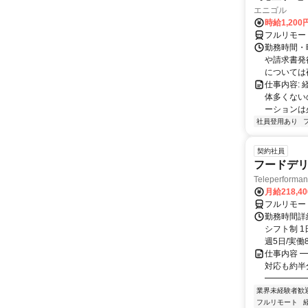
エニゴル
時給1,200
フルリモー
勤務時間・曜
や請求書発
については夜
仕事内容:
体多くない
ーションは
社員登用あり
契約社員
フードデリ
Teleperform
月給218,4
フルリモー
勤務時間詳細
シフト制 1
週5日/実働8
仕事内容 ━
対応も約半
━━━━━━
業界未経験者歓
フルリモート