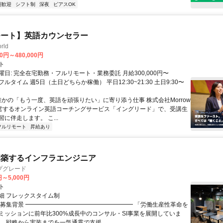
期歓迎
シフト制
深夜
ピアスOK
モート】英語カウンセラー
rld
00円～480,000円
ト
日: 完全在宅勤務・フルリモート・業務委託 月給300,000円〜
円 フルタイム 週5日（土日どちらか稼働） 平日12:30~21:30 土日9:30〜
 誰かの「もう一度、英語を頑張りたい」に寄り添う仕事 株式会社Morrow
が運営するオンライン英語コーチングサービス「イングリード」で、受講生
に伴走します。 こ...
フルリモート
昇給あり
構築するインフラエンジニア
プグレード
円～5,000円
ト
細 フレックスタイム制
▏募集背景 ━━━━━━━━━━━━━━━━━━ 「労働生産性革命を
ミッションに前年比300%成長中のコンサル・SI事業を展開していま
は、戦略から実装までを一気通貫で支援...