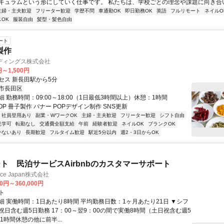
キュラムという形にしていく仕事です。 私たちは、学校ごとの理念や課題に向き合いな
主婦・主夫歓迎
フリーター歓迎
学歴不問
車通勤OK
即日勤務OK
英語
フルリモート
ネイルO
OK
服装自由
髪型・髪色自由
ート
製作
ディングス株式会社
円～1,500円
セス 新長田駅から5分
市長田区
 勤務時間：09:00～18:00（1日最低3時間以上）休憩：1時間
OP 冊子製作 バナー POPデザイン制作 SNS更新
社員登用あり
副業・WワークOK
主婦・主夫歓迎
フリーター歓迎
シフト自由
見学可
転勤なし
交通費全額支給
午前
経験者歓迎
ネイルOK
ブランクOK
かないあり
長期歓迎
フルタイム歓迎
駅近5分以内
週2・3日からOK
ト 民泊サービスAirbnbのカスタマーサポート
ance Japan株式会社
00円～360,000円
ト
細 実働時間：1日あたり8時間 平均勤務日数：1ヶ月あたり21日 ▼シフ
祝日含む週5日勤務 17：00～翌9：00の間で実働8時間（土日祝含む週5
1時間休憩の他に前半...