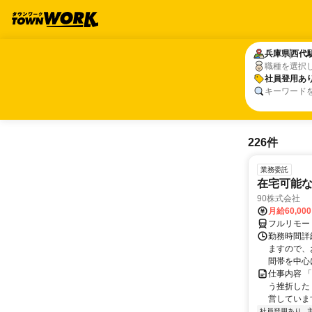
兵庫県
兵庫県
西代
西代
職種を選択
社員登用あ
社員登用あ
キーワード
226件
業務委託
在宅可能
90株式会社
月給60,00
フルリモー
勤務時間詳
ますので、お
間帯を中心に
仕事内容 
う挫折したく
営しています
社員登用あり