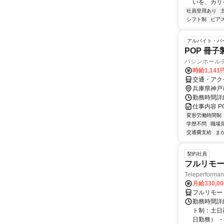
いを、カリ
社員登用あり
シフト制
ピアス
アルバイト・パ
POP 冊子
バシンホール
時給1,141
交通・アク
兵庫県神戸
勤務時間詳細
仕事内容 P
変形労働時間制
学歴不問
職場
交通費支給
ま
契約社員
フルリモー
Teleperform
月給330,0
フルリモー
勤務時間詳
ト制：土日
日勤務） ・