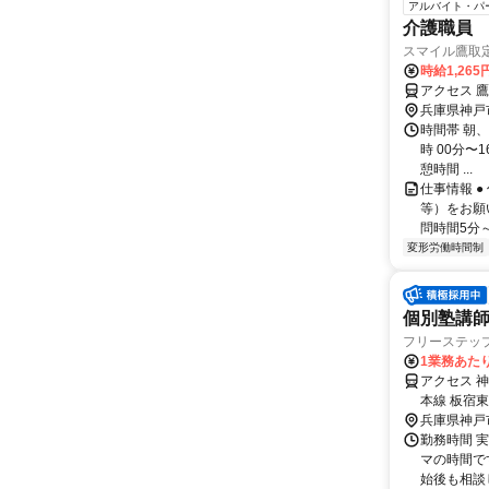
アルバイト・パ
介護職員
スマイル鷹取
時給1,265
アクセス 鷹
兵庫県神戸
時間帯 朝
時 00分〜1
憩時間 ...
仕事情報 
等）をお願
問時間5分～
変形労働時間制
個別塾講師
フリーステッ
1業務あたり
アクセス 
本線 板宿東
電鉄本線・
兵庫県神戸
勤務時間 実
マの時間で
始後も相談