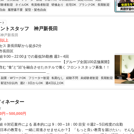
経験者歓迎
ネイルOK
有資格者歓迎
研修あり
在宅OK
ブランクOK
長期歓迎
自由
履歴書不要
髪型・髪色自由
ート
ロントスタッフ 神戸新長田
L 神戸新長田
6円以上
セス 新長田駅から徒歩2分
市長田区
 9:00～22:00までの最低5h勤務 週3～4回
━━━━━━━━━━━━━━━━━━ 【グループ全国100店舗展開】
含む “食”と“泊”を融合させたホテルで働く フロントスタッフ募集！！
━━━━━━━━━━━━ ...
副業・WワークOK
フリーター歓迎
転勤なし
経験不問
未経験者歓迎
長期歓迎
駅近5分以内
週2・3日からOK
週4日以上OK
ディネーター
タ
00円～500,000円
ト
 ※対応案件による 基本的には 9：00～18：00 目安 ※週2～5日程度の出勤
【日本の教育を、一緒に前進させませんか？】 「もっと良い教育を届けたい」 そん