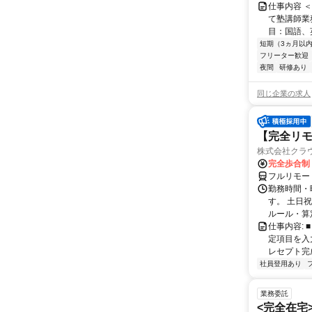
仕事内容 
て塾講師業
目：国語、
短期（3ヵ月以
フリーター歓迎
夜間
研修あり
同じ企業の求人
【完全リモ
株式会社クラ
完全歩合制
フルリモー
勤務時間・
す。 土日
ルール・算
仕事内容:
定項目を入
レセプト完
社員登用あり
業務委託
<完全在宅