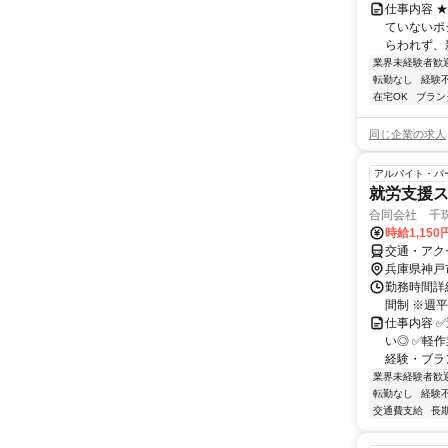
仕事内容 
ていないポ
らわれず、新
業界未経験者歓
転勤なし
経験
在宅OK
ブラン
同じ企業の求人
アルバイト・パ
就労支援
合同会社 千珠
時給1,15
交通・アク
兵庫県神戸
勤務時間詳細
間制 ※週平
仕事内容 
い◎ ✅軽
経験・ブラン
業界未経験者歓
転勤なし
経験
交通費支給
長