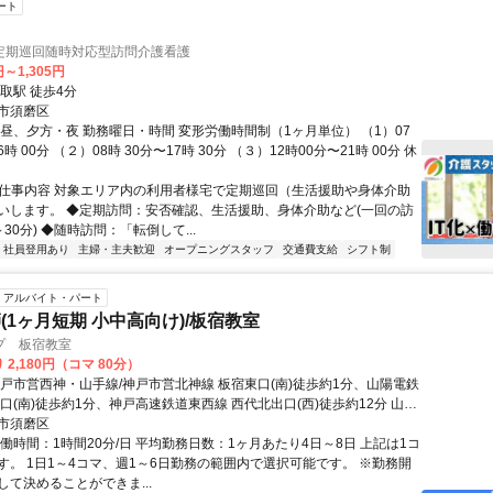
ート
定期巡回随時対応型訪問介護看護
円～1,305円
取駅 徒歩4分
市須磨区
、昼、夕方・夜 勤務曜日・時間 変形労働時間制（1ヶ月単位） （1）07
6時 00分 （２）08時 30分〜17時 30分 （３）12時00分〜21時 00分 休
● 仕事内容 対象エリア内の利用者様宅で定期巡回（生活援助や身体介助
いします。 ◆定期訪問：安否確認、生活援助、身体介助など(一回の訪
30分) ◆随時訪問：「転倒して...
社員登用あり
主婦・主夫歓迎
オープニングスタッフ
交通費支給
シフト制
アルバイト・パート
(1ヶ月短期 小中高向け)/板宿教室
プ 板宿教室
 2,180円（コマ 80分）
神戸市営西神・山手線/神戸市営北神線 板宿東口(南)徒歩約1分、山陽電鉄
口(南)徒歩約1分、神戸高速鉄道東西線 西代北出口(西)徒歩約12分 山陽
神戸市営地下鉄西神・山手線（西神線）「板宿駅」より徒歩1分
市須磨区
働時間：1時間20分/日 平均勤務日数：1ヶ月あたり4日～8日 上記は1コ
す。 1日1～4コマ、週1～6日勤務の範囲内で選択可能です。 ※勤務開
して決めることができま...