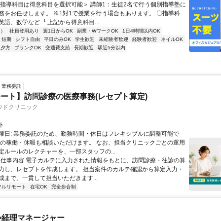
＜指導科目は得意科目を選択可能＞ 講師1：生徒2名で行う個別指導塾に
務をお任せします。 ※1対1で授業を行う場合もあります。 〇指導科
英語、数学など ┗上記から得意科目...
内）
社員登用あり
週1日からOK
副業・WワークOK
1日4時間以内OK
短期
シフト自由
平日のみOK
学生歓迎
未経験者歓迎
経験者歓迎
ネイルOK
夕方
ブランクOK
交通費支給
長期歓迎
駅近5分以内
業務委託
ート】訪問診療の医療事務(レセプト算定)
ウドクリニック
ト
曜日: 業務委託のため、勤務時間・休日はフレキシブルに調整可能で
祝の稼働・休暇も相談いただけます。 なお、担当クリニックごとの運用
定ルールのレクチャーを、一部スタッフの...
 ■ 仕事内容 電子カルテに入力された情報をもとに、訪問診療・往診の算
力し、レセプトを作成します。 担当案件のカルテ確認から算定入力・
成まで、一貫して担当いただきます...
フルリモート
在宅OK
完全歩合制
>経理マネージャー