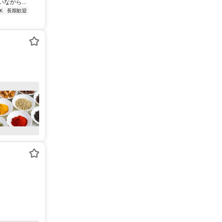
がら...
K
長期歓迎