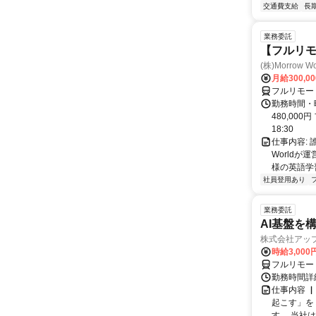
交通費支給
長
業務委託
【フルリ
(株)Morrow Wo
月給300,0
フルリモー
勤務時間・曜
480,000
18:30
仕事内容:
World
様の英語学習
社員登用あり
業務委託
AI基盤を
株式会社アッ
時給3,000
フルリモー
勤務時間詳
仕事内容 
起こす」を
す。 当社