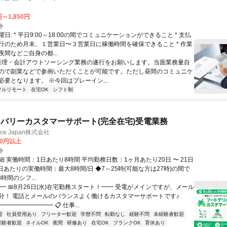
円～1,850円
ト
日: * 平日9:00～18:00の間でコミュニケーションができること * 支払
行のため月末、１営業日〜３営業日に稼働時間を確保できること * 作業
間などご自身の都...
 経理・会計アウトソーシング業務の遂行をお願いします。当面業務量自
ので副業などで参画いただくことが可能です。ただし昼間のコミュニケ
必要となります。 ※今回はプレーイン...
フルリモート
在宅OK
シフト制
バリーカスタマーサポート(完全在宅)受電業務
ance Japan株式会社
00円以上
ト
 実働時間：1日あたり8時間 平均勤務日数：1ヶ月あたり20日 〜 21日
日あたりの実働時間：最大8時間/日 ◆7～25時(可能な方は27時)の間で
時間のシフ...
━ 📅8月26日(水)在宅勤務スタート！━━ 受電がメインですが、メール
分！ 電話とメールのバランスよく働けるカスタマーサポートです♪
━━━━━━━━ 📋 仕事...
迎
社員登用あり
フリーター歓迎
学歴不問
転勤なし
経験不問
未経験者歓迎
経験者歓迎
ネイルOK
夜間
研修あり
在宅OK
ブランクOK
育休あり