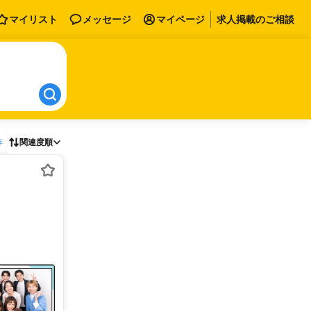
マイリスト
メッセージ
マイページ
求人掲載のご相談
存
関連度順