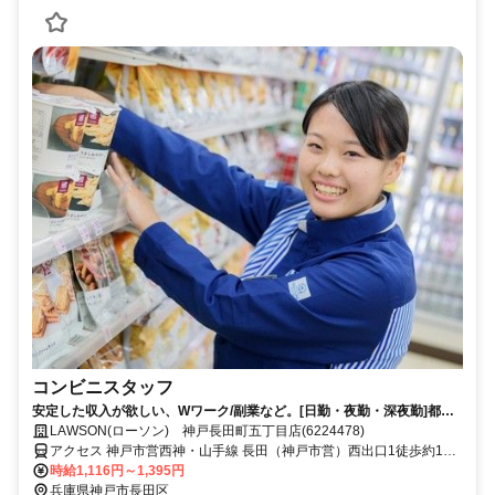
コンビニスタッフ
安定した収入が欲しい、Wワーク/副業など。[日勤・夜勤・深夜勤]都合
に合わせてシフト相談◎
LAWSON(ローソン) 神戸長田町五丁目店(6224478)
アクセス 神戸市営西神・山手線 長田（神戸市営）西出口1徒歩約10
分、神戸高速鉄道東西線 高速長田西口2徒歩約10分、神戸電鉄有馬
時給1,116円～1,395円
線/神戸高速鉄道南北線 長田（神戸電鉄線）徒歩約15分
兵庫県神戸市長田区