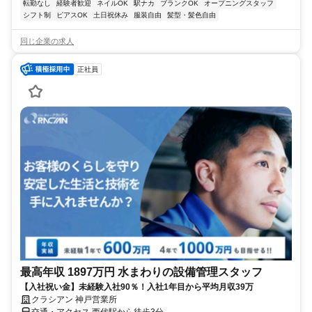
転勤なし
経験者歓迎
ネイルOK
駅ナカ
ブランクOK
オープニングスタッフ
シフト制
ピアスOK
土日祝休み
服装自由
髪型・髪色自由
同じ企業の求人
正社員
最高年収 1897万円 水まわりの設備管理スタッフ
【入社祝い金】未経験入社90％！入社1年目から平均月収39万
クラシアン 神戸営業所
交通・アクセス 西代駅から徒歩3分