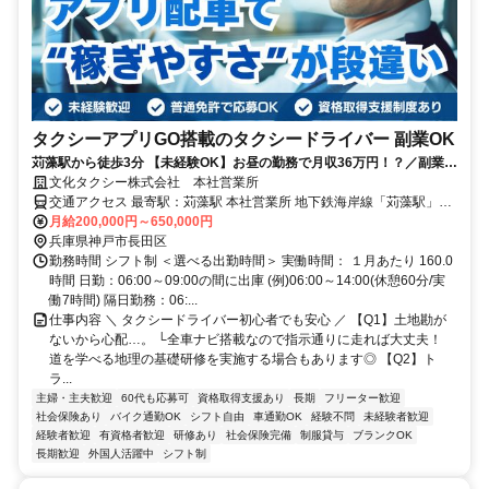
タクシーアプリGO搭載のタクシードライバー 副業OK
苅藻駅から徒歩3分 【未経験OK】お昼の勤務で月収36万円！？／副業
OK／タクシーアプリGOで収入UP
文化タクシー株式会社 本社営業所
交通アクセス 最寄駅：苅藻駅 本社営業所 地下鉄海岸線「苅藻駅」か
ら徒歩3分 ※マイカー・バイク通勤可能(無料駐車場完備)
月給200,000円～650,000円
兵庫県神戸市長田区
勤務時間 シフト制 ＜選べる出勤時間＞ 実働時間： １月あたり 160.0
時間 日勤：06:00～09:00の間に出庫 (例)06:00～14:00(休憩60分/実
働7時間) 隔日勤務：06:...
仕事内容 ＼ タクシードライバー初心者でも安心 ／ 【Q1】土地勘が
ないから心配…。 └全車ナビ搭載なので指示通りに走れば大丈夫！
道を学べる地理の基礎研修を実施する場合もあります◎ 【Q2】ト
ラ...
主婦・主夫歓迎
60代も応募可
資格取得支援あり
長期
フリーター歓迎
社会保険あり
バイク通勤OK
シフト自由
車通勤OK
経験不問
未経験者歓迎
経験者歓迎
有資格者歓迎
研修あり
社会保険完備
制服貸与
ブランクOK
長期歓迎
外国人活躍中
シフト制