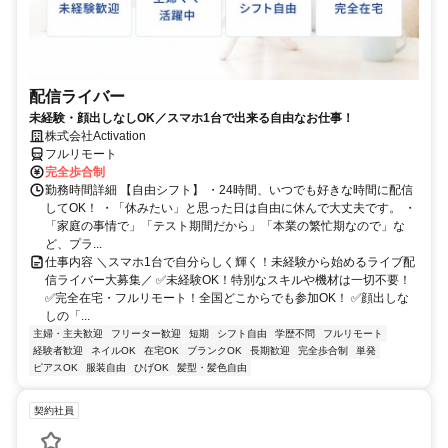
配信ライバー
未経験・顔出しなしOK／スマホ1台で出来る自由なお仕事！
株式会社Activation
フルリモート
完全歩合制
勤務時間詳細 【自由シフト】 ・24時間、いつでも好きな時間に配信
してOK！ ・「休みたい」と思った日は自由に休んで大丈夫です。 ・
「家庭の事情で」「テスト期間だから」「本業の繁忙期なので」な
ど、プラ...
仕事内容 ＼スマホ1台で自分らしく輝く！未経験から始めるライブ配
信ライバー大募集／ ✅未経験OK！特別なスキルや機材は一切不要！
✅完全在宅・フルリモート！全国どこからでも参加OK！ ✅顔出しな
しの「...
主婦・主夫歓迎
フリーター歓迎
短期
シフト自由
学歴不問
フルリモート
経験者歓迎
ネイルOK
在宅OK
ブランクOK
長期歓迎
完全歩合制
単発
ピアスOK
服装自由
ひげOK
髪型・髪色自由
契約社員