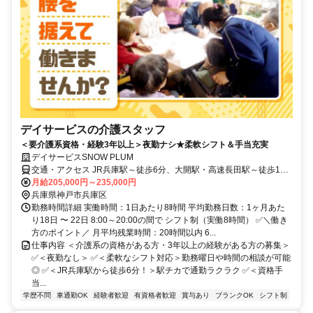
デイサービスの介護スタッフ
＜要介護系資格・経験3年以上＞夜勤ナシ★柔軟シフト＆手当充実
デイサービスSNOW PLUM
交通・アクセス JR兵庫駅～徒歩6分、大開駅・高速長田駅～徒歩12
分
月給205,000円～235,000円
兵庫県神戸市兵庫区
勤務時間詳細 実働時間：1日あたり8時間 平均勤務日数：1ヶ月あた
り18日 〜 22日 8:00～20:00の間で シフト制（実働8時間） ✅＼働き
方のポイント／ 月平均残業時間：20時間以内 6...
仕事内容 ＜介護系の資格がある方・3年以上の経験がある方の募集＞
✅＜夜勤なし＞ ✅＜柔軟なシフト対応＞勤務曜日や時間の相談が可能
◎ ✅＜JR兵庫駅から徒歩6分！＞駅チカで通勤ラクラク ✅＜資格手
当...
学歴不問
車通勤OK
経験者歓迎
有資格者歓迎
賞与あり
ブランクOK
シフト制