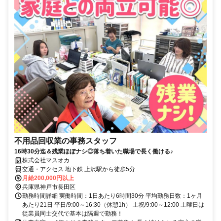
不用品回収業の事務スタッフ
16時30分迄＆残業ほぼナシ◎落ち着いた職場で長く働ける♪
株式会社マスオカ
交通・アクセス 地下鉄 上沢駅から徒歩5分
月給200,000円以上
兵庫県神戸市長田区
勤務時間詳細 実働時間：1日あたり6時間30分 平均勤務日数：1ヶ月
あたり21日 平日/9:00～16:30（休憩1h） 土祝/9:00～12:00 土曜日は
従業員同士交代で基本は隔週で勤務！