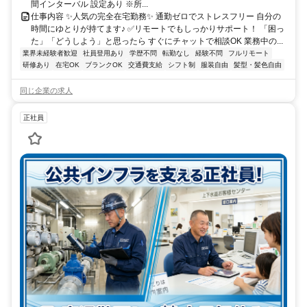
間インターバル 設定あり ※所...
仕事内容 ✨人気の完全在宅勤務✨ 通勤ゼロでストレスフリー 自分の
時間にゆとりが持てます♪ ✅リモートでもしっかりサポート！ 「困っ
た」「どうしよう」と思ったら すぐにチャットで相談OK 業務中の...
業界未経験者歓迎
社員登用あり
学歴不問
転勤なし
経験不問
フルリモート
研修あり
在宅OK
ブランクOK
交通費支給
シフト制
服装自由
髪型・髪色自由
同じ企業の求人
正社員