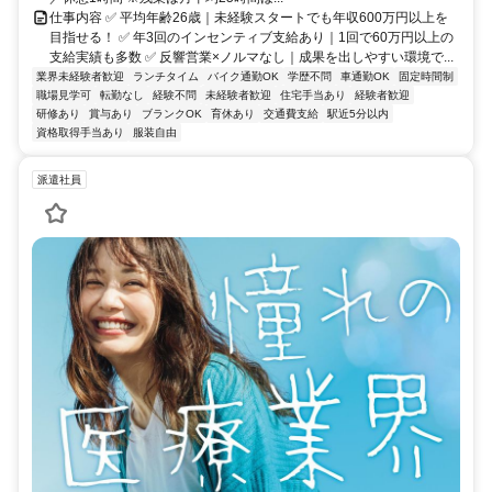
仕事内容 ✅ 平均年齢26歳｜未経験スタートでも年収600万円以上を
目指せる！ ✅ 年3回のインセンティブ支給あり｜1回で60万円以上の
支給実績も多数 ✅ 反響営業×ノルマなし｜成果を出しやすい環境で...
業界未経験者歓迎
ランチタイム
バイク通勤OK
学歴不問
車通勤OK
固定時間制
職場見学可
転勤なし
経験不問
未経験者歓迎
住宅手当あり
経験者歓迎
研修あり
賞与あり
ブランクOK
育休あり
交通費支給
駅近5分以内
資格取得手当あり
服装自由
派遣社員