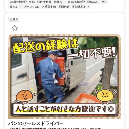
未経験者歓迎
午前
経験者歓迎
残業なし
有資格者歓迎
研修あり
夕方
賞与あり
ブランクOK
交通費支給
長期歓迎
長期休暇あり
正社員
パンのセールスドライバー