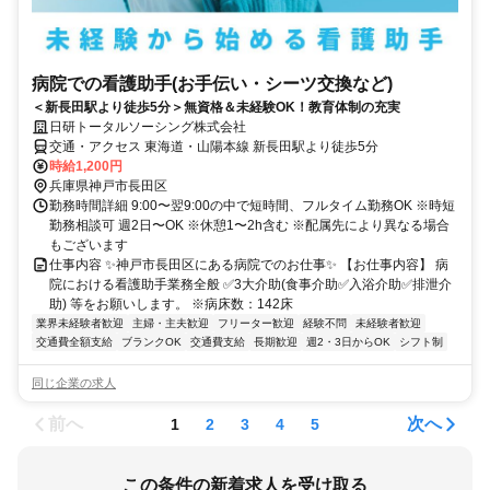
病院での看護助手(お手伝い・シーツ交換など)
＜新長田駅より徒歩5分＞無資格＆未経験OK！教育体制の充実
日研トータルソーシング株式会社
交通・アクセス 東海道・山陽本線 新長田駅より徒歩5分
時給1,200円
兵庫県神戸市長田区
勤務時間詳細 9:00〜翌9:00の中で短時間、フルタイム勤務OK ※時短
勤務相談可 週2日〜OK ※休憩1〜2h含む ※配属先により異なる場合
もございます
仕事内容 ✨神戸市長田区にある病院でのお仕事✨ 【お仕事内容】 病
院における看護助手業務全般 ✅3大介助(食事介助✅入浴介助✅排泄介
助) 等をお願いします。 ※病床数：142床
業界未経験者歓迎
主婦・主夫歓迎
フリーター歓迎
経験不問
未経験者歓迎
交通費全額支給
ブランクOK
交通費支給
長期歓迎
週2・3日からOK
シフト制
同じ企業の求人
前へ
次へ
1
2
3
4
5
この条件の新着求人を受け取る