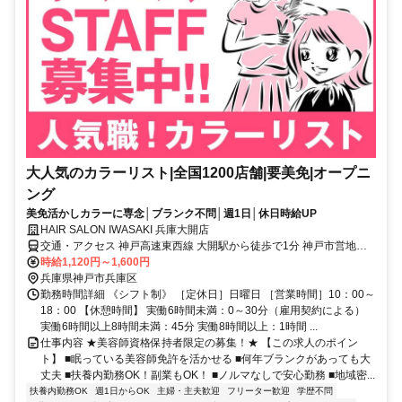
大人気のカラーリスト|全国1200店舗|要美免|オープニ
ング
美免活かしカラーに専念│ブランク不問│週1日│休日時給UP
HAIR SALON IWASAKI 兵庫大開店
交通・アクセス 神戸高速東西線 大開駅から徒歩で1分 神戸市営地下
鉄山手線 上沢駅から徒歩で6分
時給1,120円～1,600円
兵庫県神戸市兵庫区
勤務時間詳細 《シフト制》 ［定休日］日曜日 ［営業時間］10：00～
18：00 【休憩時間】 実働6時間未満：0～30分（雇用契約による）
実働6時間以上8時間未満：45分 実働8時間以上：1時間 ...
仕事内容 ★美容師資格保持者限定の募集！★ 【この求人のポイン
ト】 ■眠っている美容師免許を活かせる ■何年ブランクがあっても大
丈夫 ■扶養内勤務OK！副業もOK！ ■ノルマなしで安心勤務 ■地域密...
扶養内勤務OK
週1日からOK
主婦・主夫歓迎
フリーター歓迎
学歴不問