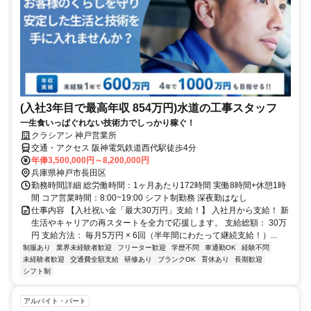
(入社3年目で最高年収 854万円)水道の工事スタッフ
一生食いっぱぐれない技術力でしっかり稼ぐ！
クラシアン 神戸営業所
交通・アクセス 阪神電気鉄道西代駅徒歩4分
年俸3,500,000円～8,200,000円
兵庫県神戸市長田区
勤務時間詳細 総労働時間：1ヶ月あたり172時間 実働8時間+休憩1時
間 コア営業時間：8:00~19:00 シフト制勤務 深夜勤はなし
仕事内容 【入社祝い金「最大30万円」支給！】 入社月から支給！ 新
生活やキャリアの再スタートを全力で応援します。 支給総額： 30万
円 支給方法： 毎月5万円 × 6回（半年間にわたって継続支給！）...
制服あり
業界未経験者歓迎
フリーター歓迎
学歴不問
車通勤OK
経験不問
未経験者歓迎
交通費全額支給
研修あり
ブランクOK
育休あり
長期歓迎
シフト制
アルバイト・パート