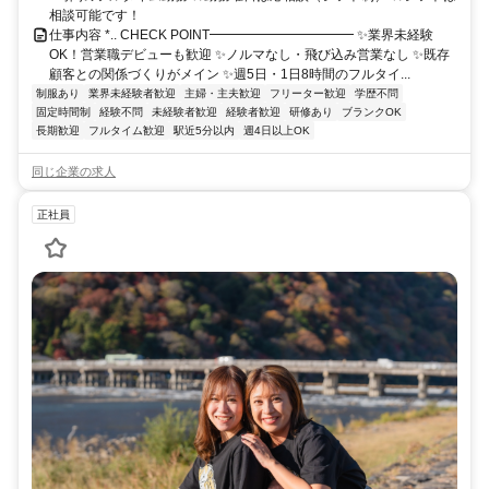
相談可能です！
仕事内容 *.. CHECK POINT━━━━━━━━━━━ ✨業界未経験
OK！営業職デビューも歓迎 ✨ノルマなし・飛び込み営業なし ✨既存
顧客との関係づくりがメイン ✨週5日・1日8時間のフルタイ...
制服あり
業界未経験者歓迎
主婦・主夫歓迎
フリーター歓迎
学歴不問
固定時間制
経験不問
未経験者歓迎
経験者歓迎
研修あり
ブランクOK
長期歓迎
フルタイム歓迎
駅近5分以内
週4日以上OK
同じ企業の求人
正社員