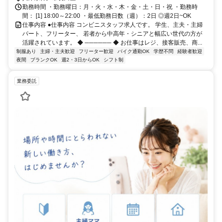
勤務時間 ・勤務曜日：月・火・水・木・金・土・日・祝 ・勤務時
間： [1] 18:00～22:00 ・最低勤務日数（週）：2日 ◎週2日~OK
仕事内容 ●仕事内容 コンビニスタッフ求人です。 学生、主夫・主婦
パート、フリーター、 若者から中高年・シニアと幅広い世代の方が
活躍されています。 ◆ ────── ◆ お仕事はレジ、接客販売、商...
制服あり
主婦・主夫歓迎
フリーター歓迎
バイク通勤OK
学歴不問
経験者歓迎
夜間
ブランクOK
週2・3日からOK
シフト制
業務委託