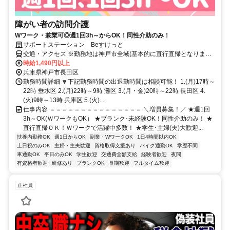
障がい者の訪問介護
Wワーク・兼業可◎週1回3h～からOK！同性介助のみ！
サポートステーション Beすけっと
交通・アクセス ※勤務地は神戸市全域(基本的に直行直帰となりま
す！)
時給1,490円以上
兵庫県神戸市長田区
勤務時間詳細 🔽下記勤務時間の出退勤時間は相談可能！ 1.(月)17時～
22時 垂水区 2.(月)22時～9時 灘区 3.(月・金)20時～22時 長田区 4.
(火)9時～13時 兵庫区 5.(火)...
仕事内容 ＝＝＝＝＝＝＝＝＝＝＝＝＝＝＝ ＼増員募集！／ ★週1回
3h～OK(ＷワークもOK） ★ブランク･未経験OK！同性介助のみ！ ★
直行直帰ＯＫ！Ｗワークで活躍中多数！ ★学生･主婦(夫)大歓迎...
扶養内勤務OK
週1日からOK
副業・WワークOK
1日4時間以内OK
土日祝のみOK
主婦・主夫歓迎
資格取得支援あり
バイク通勤OK
学歴不問
車通勤OK
平日のみOK
学生歓迎
交通費全額支給
経験者歓迎
夜間
有資格者歓迎
研修あり
ブランクOK
長期歓迎
フルタイム歓迎
正社員