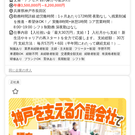
年俸3,500,000円～8,200,000円
兵庫県神戸市長田区
勤務時間詳細 総労働時間：1ヶ月あたり172時間 夜勤なし ＼残業削減
を推進・希望休OK！／ 実働8時間+休憩1時間 コア営業時間：
8:00~19:00 シフト制勤務 深夜勤はなし
仕事内容 【入社祝い金「最大30万円」支給！】 入社月から支給！ 新
生活やキャリアの再スタートを全力で応援します。 支給総額： 30万
円 支給方法： 毎月5万円 × 6回（半年間にわたって継続支給！）...
制服あり
業界未経験者歓迎
主婦・主夫歓迎
フリーター歓迎
学歴不問
車通勤OK
経験不問
未経験者歓迎
交通費全額支給
経験者歓迎
有資格者歓迎
研修あり
ブランクOK
育休あり
長期歓迎
シフト制
同じ企業の求人
正社員