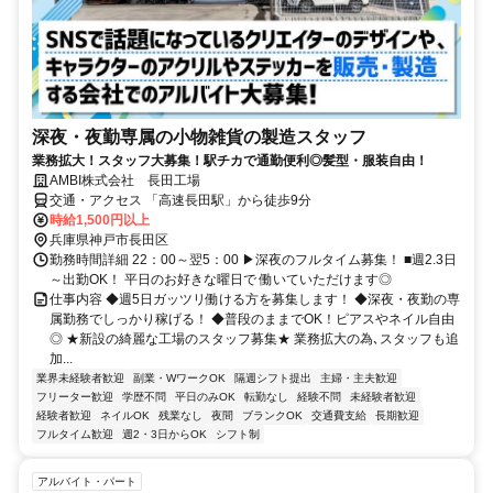
深夜・夜勤専属の小物雑貨の製造スタッフ
業務拡大！スタッフ大募集！駅チカで通勤便利◎髪型・服装自由！
AMBI株式会社 長田工場
交通・アクセス 「高速長田駅」から徒歩9分
時給1,500円以上
兵庫県神戸市長田区
勤務時間詳細 22：00～翌5：00 ▶深夜のフルタイム募集！ ■週2.3日
～出勤OK！ 平日のお好きな曜日で 働いていただけます◎
仕事内容 ◆週5日ガッツリ働ける方を募集します！ ◆深夜・夜勤の専
属勤務でしっかり稼げる！ ◆普段のままでOK！ピアスやネイル自由
◎ ★新設の綺麗な工場のスタッフ募集★ 業務拡大の為､スタッフも追
加...
業界未経験者歓迎
副業・WワークOK
隔週シフト提出
主婦・主夫歓迎
フリーター歓迎
学歴不問
平日のみOK
転勤なし
経験不問
未経験者歓迎
経験者歓迎
ネイルOK
残業なし
夜間
ブランクOK
交通費支給
長期歓迎
フルタイム歓迎
週2・3日からOK
シフト制
アルバイト・パート