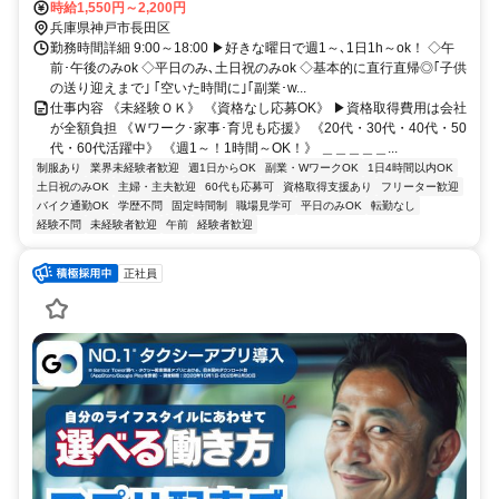
時給1,550円～2,200円
兵庫県神戸市長田区
勤務時間詳細 9:00～18:00 ▶好きな曜日で週1～､1日1h～ok！ ◇午
前･午後のみok ◇平日のみ､土日祝のみok ◇基本的に直行直帰◎｢子供
の送り迎えまで｣ ｢空いた時間に｣｢副業･w...
仕事内容 《未経験ＯＫ》 《資格なし応募OK》 ▶資格取得費用は会社
が全額負担 《Ｗワーク･家事･育児も応援》 《20代・30代・40代・50
代・60代活躍中》 《週1～！1時間～OK！》 ＿＿＿＿＿...
制服あり
業界未経験者歓迎
週1日からOK
副業・WワークOK
1日4時間以内OK
土日祝のみOK
主婦・主夫歓迎
60代も応募可
資格取得支援あり
フリーター歓迎
バイク通勤OK
学歴不問
固定時間制
職場見学可
平日のみOK
転勤なし
経験不問
未経験者歓迎
午前
経験者歓迎
正社員