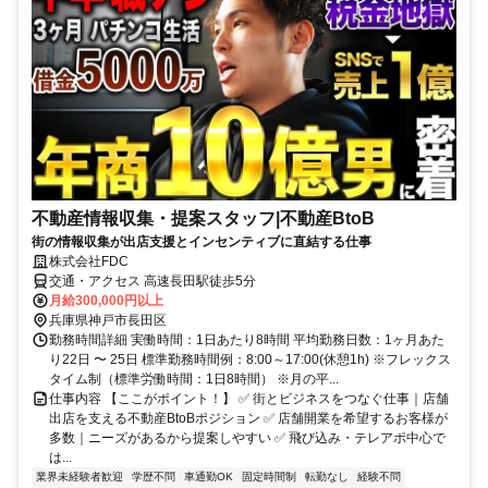
不動産情報収集・提案スタッフ|不動産BtoB
街の情報収集が出店支援とインセンティブに直結する仕事
株式会社FDC
交通・アクセス 高速長田駅徒歩5分
月給300,000円以上
兵庫県神戸市長田区
勤務時間詳細 実働時間：1日あたり8時間 平均勤務日数：1ヶ月あた
り22日 〜 25日 標準勤務時間例：8:00～17:00(休憩1h) ※フレックス
タイム制（標準労働時間：1日8時間） ※月の平...
仕事内容 【ここがポイント！】 ✅ 街とビジネスをつなぐ仕事｜店舗
出店を支える不動産BtoBポジション ✅ 店舗開業を希望するお客様が
多数｜ニーズがあるから提案しやすい ✅ 飛び込み・テレアポ中心で
は...
業界未経験者歓迎
学歴不問
車通勤OK
固定時間制
転勤なし
経験不問