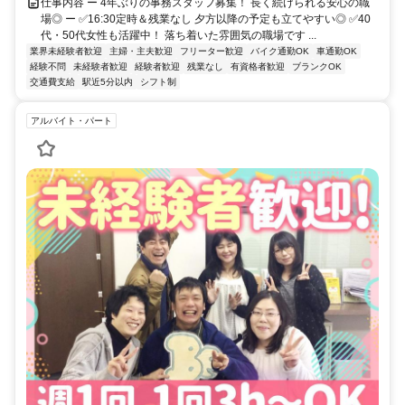
仕事内容 ー 4年ぶりの事務スタッフ募集！ 長く続けられる安心の職
場◎ ー ✅16:30定時＆残業なし 夕方以降の予定も立てやすい◎ ✅40
代・50代女性も活躍中！ 落ち着いた雰囲気の職場です ...
業界未経験者歓迎
主婦・主夫歓迎
フリーター歓迎
バイク通勤OK
車通勤OK
経験不問
未経験者歓迎
経験者歓迎
残業なし
有資格者歓迎
ブランクOK
交通費支給
駅近5分以内
シフト制
アルバイト・パート