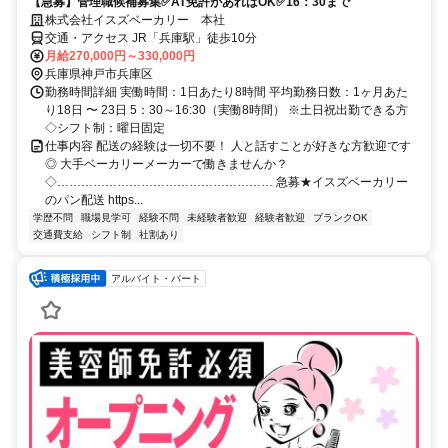
【急募】管理職候補募集✅AT免許があればOK✅16：30まで
株式会社イスズベーカリー 本社
交通・アクセス JR「兵庫駅」徒歩10分
月給270,000円～330,000円
兵庫県神戸市兵庫区
勤務時間詳細 実働時間：1日あたり8時間 平均勤務日数：1ヶ月あた
り18日 〜 23日 5：30～16:30（実働8時間） ※土日祝出勤できる方
◇シフト制：曜日固定
仕事内容 配送の経験は一切不要！ 人と話すことが好きな方歓迎です
◎ 大手ベーカリーメーカーで働きませんか？
◇……………………………………………… 急募★イスズベーカリー
のパン配送 https...
学歴不問
職場見学可
経験不問
未経験者歓迎
経験者歓迎
ブランクOK
交通費支給
シフト制
社割あり
アルバイト・パート