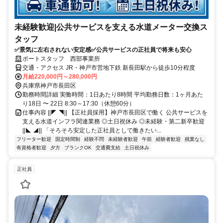
未経験歓迎|公共サービスを支える水道メーター交換ス
タッフ
✅景気に左右されない安定感✅公共サービスの正社員で将来も安心
ポートスタッフ 西部事業所
交通・アクセス JR・神戸市営地下鉄 新長田駅から徒歩10分程度
月給220,000円～280,000円
兵庫県神戸市長田区
勤務時間詳細 実働時間：1日あたり8時間 平均勤務日数：1ヶ月あた
り18日 〜 22日 8:30～17:30（休憩60分）
仕事内容 ||◤ ◥|| 【正社員採用】神戸市長田区で働く 公共サービスを
支える水道インフラ関連業務 ◎土日祝休み ◎未経験・第二新卒歓迎
||◣ ◢|| 「そろそろ安定した正社員として働きたい...
フリーター歓迎
固定時間制
経験不問
未経験者歓迎
午前
経験者歓迎
残業なし
有資格者歓迎
夕方
ブランクOK
交通費支給
土日祝休み
正社員