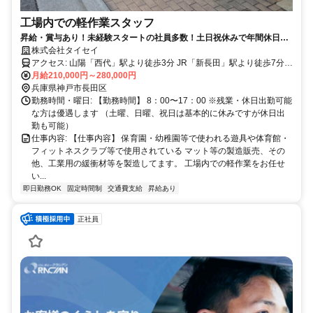
工場内での軽作業スタッフ
昇給・賞与あり！未経験スタートの社員多数！土日祝休みで年間休日
125日以上！
株式会社タイセイ
アクセス: 山陽「西代」駅より徒歩3分 JR「新長田」駅より徒歩7分
※バイク・自転車通勤OK（無料駐車場あり）
月給210,000円～280,000円
兵庫県神戸市長田区
勤務時間・曜日: 【勤務時間】 8：00〜17：00 ※残業・休日出勤可能
な方は優遇します （土曜、日曜、祝日は基本的に休みですが休日出
勤も可能）
仕事内容: 【仕事内容】 保育園・幼稚園等で使われる遊具や体育館・
フィットネスクラブ等で使用されている マット等の製造販売、その
他、工業用の緩衝材等を製造してます。 工場内での軽作業をお任せ
い...
即日勤務OK
固定時間制
交通費支給
昇給あり
正社員