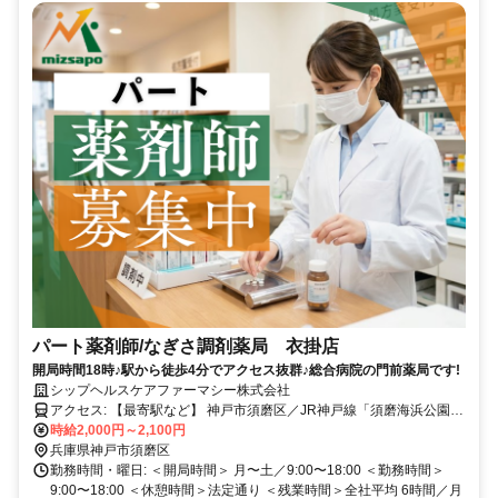
パート薬剤師/なぎさ調剤薬局 衣掛店
開局時間18時♪駅から徒歩4分でアクセス抜群♪総合病院の門前薬局です!
シップヘルスケアファーマシー株式会社
アクセス: 【最寄駅など】 神戸市須磨区／JR神戸線「須磨海浜公園
駅」 マイカー通勤不可
時給2,000円～2,100円
兵庫県神戸市須磨区
勤務時間・曜日: ＜開局時間＞ 月〜土／9:00〜18:00 ＜勤務時間＞
9:00〜18:00 ＜休憩時間＞法定通り ＜残業時間＞全社平均 6時間／月