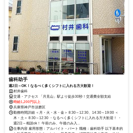
歯科助手
週2日～OK！なるべく多くシフトに入れる方大歓迎！
村井歯科
交通・アクセス 「月見山」駅より徒歩30秒！交通費全額支給
時給1,200円以上
兵庫県神戸市須磨区
勤務時間詳細 ＜月・火・水・金＞ 8:30～12:30、14:30～19:00 ＜
木・土＞ 8:30～12:30 ・なるべく多くシフトに入れる方大歓迎！ ・
週2日～相談ok！ 午前のみ、午後のみ入...
仕事内容 雇用形態：アルバイト・パート 職種：歯科助手 以下基本的