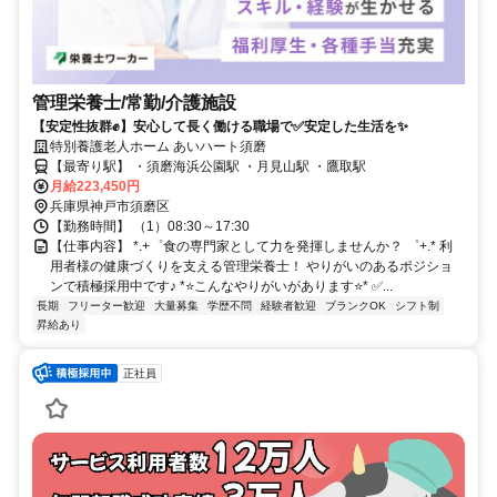
管理栄養士/常勤/介護施設
【安定性抜群✊️】安心して長く働ける職場で✅️安定した生活を✨
特別養護老人ホーム あいハート須磨
【最寄り駅】 ・須磨海浜公園駅 ・月見山駅 ・鷹取駅
月給223,450円
兵庫県神戸市須磨区
【勤務時間】 （1）08:30～17:30
【仕事内容】 *.+゜食の専門家として力を発揮しませんか？ ゜+.* 利
用者様の健康づくりを支える管理栄養士！ やりがいのあるポジショ
ンで積極採用中です♪ *⭐️こんなやりがいがあります⭐️* ✅️...
長期
フリーター歓迎
大量募集
学歴不問
経験者歓迎
ブランクOK
シフト制
昇給あり
正社員