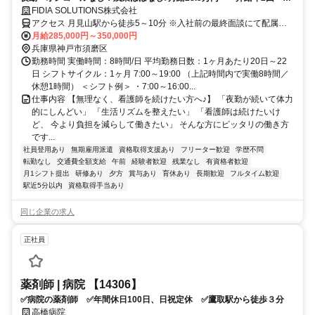
与年2回★初年度は賞与年3回★
FIDIA SOLUTIONS株式会社
アクセス 月見山駅から徒歩5～10分 ※入社前の最終面談にて配属先
を決定致します。
月給285,000円～350,000円
兵庫県神戸市須磨区
勤務時間 実働時間：8時間/日 平均勤務日数：1ヶ月あたり20日～22
日 シフトサイクル：1ヶ月 7:00～19:00 （上記時間内で実働8時間／
休憩1時間） ＜シフト例＞ ・7:00～16:00...
仕事内容 【無理なく、看護師を続けたい方へ♪】 「夜勤が続いて体力
的にしんどい」 「生活リズムを整えたい」 「看護師は続けたいけ
ど、 今より負担を減らして働きたい」 そんな方にピッタリの働き方
です...
社員登用あり
無期雇用派遣
資格取得支援あり
フリーター歓迎
学歴不問
転勤なし
交通費全額支給
午前
経験者歓迎
残業なし
有資格者歓迎
月1シフト提出
研修あり
夕方
賞与あり
育休あり
長期歓迎
フルタイム歓迎
駅近5分以内
資格取得手当あり
同じ企業の求人
正社員
薬剤師 | 病院 【14306】
✅病院の薬剤師 ✅年間休日100日、日祝定休 ✅鷹取駅から徒歩３分
高橋病院