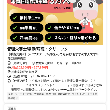
管理栄養士/常勤/病院・クリニック
【手当充実✅️】ライフステージが変わっても安心❗️おすすめ求人です✨
新須磨病院
【最寄り駅】 ・須磨海浜公園駅 ・月見山駅 ・鷹取駅
月給202,500円～267,840円
兵庫県神戸市須磨区
【勤務時間】 （1）09:00～17:30
【仕事内容】 *《 資格を活かして働ける！管理栄養士募集中 》*
┏━━━━＊オススメポイント＊━━━━┓ ⭐️働きやすい穏やかな職
場環境 ⭐️人間関係のストレスが少ないチーム体制 ⭐️ワークライフ...
長期
フリーター歓迎
大量募集
学歴不問
経験者歓迎
ブランクOK
シフト制
昇給あり
正社員