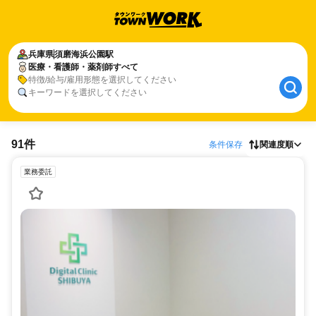
兵庫県
須磨海浜公園駅
医療・看護師・薬剤師すべて
特徴/給与/雇用形態を選択してください
キーワードを選択してください
91件
条件保存
関連度順
業務委託