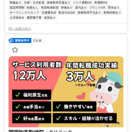
制服あり
主婦・主夫歓迎
資格取得支援あり
バイク通勤OK
車通勤OK
固定時間制
転勤なし
有資格者歓迎
研修あり
賞与あり
ブランクOK
育休あり
オープニングスタッフ
交通費支給
駅近5分以内
資格取得手当あり
長期休暇あり
土日祝休み
履歴書不要
送迎あり
同じ企業の求人
正社員