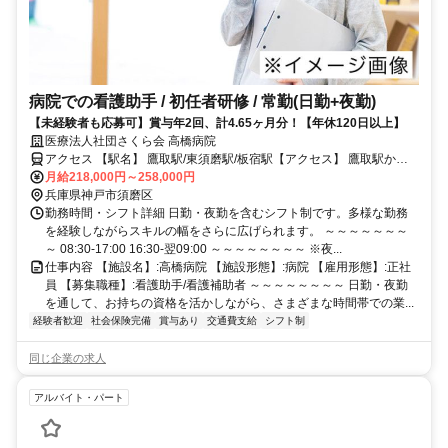
病院での看護助手 / 初任者研修 / 常勤(日勤+夜勤)
【未経験者も応募可】賞与年2回、計4.65ヶ月分！【年休120日以上】
医療法人社団さくら会 高橋病院
アクセス 【駅名】 鷹取駅/東須磨駅/板宿駅【アクセス】 鷹取駅から
徒歩4分
月給218,000円～258,000円
兵庫県神戸市須磨区
勤務時間・シフト詳細 日勤・夜勤を含むシフト制です。多様な勤務
を経験しながらスキルの幅をさらに広げられます。 ～～～～～～～
～ 08:30-17:00 16:30‐翌09:00 ～～～～～～～～ ※夜...
仕事内容 【施設名】:高橋病院 【施設形態】:病院 【雇用形態】:正社
員 【募集職種】:看護助手/看護補助者 ～～～～～～～～ 日勤・夜勤
を通して、お持ちの資格を活かしながら、さまざまな時間帯での業...
経験者歓迎
社会保険完備
賞与あり
交通費支給
シフト制
同じ企業の求人
アルバイト・パート