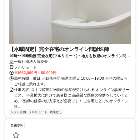
【水曜固定】完全在宅のオンライン問診医師
10時〜19時勤務/完全在宅(フルリモート)・地方も歓迎のオンライン問診
業務
一般社団法人博愛会
フルリモート
日給32,000円～80,000円
勤務時間・曜日: ✅勤務時間 毎週水曜日 10:00～19:00 ※他の曜日も
ご相談に乗れます。
仕事内容: スキマ時間に医師の診察が受けられる オンライン診療サー
ビス。 事業拡大に向けて患者様に 高品質な医療の提供をしていくた
め、 医師の皆様のお力添えが必要です！ ご自宅などでのオンライン
診...
シフト自由
フルリモート
残業なし
業務委託