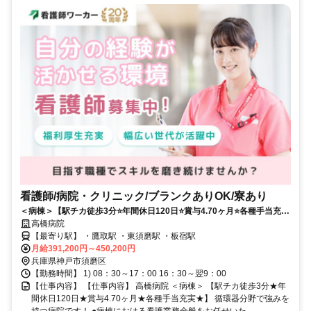
看護師/病院・クリニック/ブランクありOK/寮あり
＜病棟＞【駅チカ徒歩3分⭐年間休日120日⭐賞与4.70ヶ月⭐各種手当充実
⭐】循環器分野で強みを持つ病院です❗️
高橋病院
【最寄り駅】 ・鷹取駅 ・東須磨駅 ・板宿駅
月給391,200円～450,200円
兵庫県神戸市須磨区
【勤務時間】 1) 08：30～17：00 16：30～翌9：00
【仕事内容】 【仕事内容】 高橋病院 ＜病棟＞ 【駅チカ徒歩3分★年
間休日120日★賞与4.70ヶ月★各種手当充実★】 循環器分野で強みを
持つ病院です！ ●病棟における看護業務全般をお任せいた...