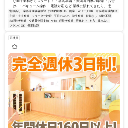
な助手業務からスタート！ ・器具準備 ・滅菌等治療の準備 ・片付
け､ ・バキューム操作 ・電話対応 など 業務に慣れてきたら、 患...
制服あり
業界未経験者歓迎
扶養内勤務OK
副業・WワークOK
1日4時間以内OK
主婦・主夫歓迎
フリーター歓迎
平日のみOK
学生歓迎
転勤なし
経験不問
未経験者歓迎
交通費全額支給
午前
経験者歓迎
研修あり
夕方
賞与あり
ブランクOK
長期歓迎
正社員