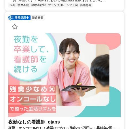
長期
学歴不問
経験者歓迎
ブランクOK
シフト制
昇給あり
派遣社員
夜勤なしの看護師_ojans
夜勤・オンコールなし！残業ほぼなし♪月給28.5万円～・昇給年2回・賞