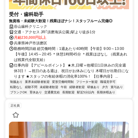
受付・歯科助手
無資格・未経験大歓迎！残業ほぼナシ！スタッフルーム完備◎
谷山歯科クリニック
交通・アクセス JR｢須磨海浜公園｣駅より徒歩1分
月給230,000円以上
兵庫県神戸市須磨区
勤務時間詳細 総労働時間：1週あたり40時間 【午前】9:00～13:00
【午後】14:45～20:45 ＊休憩1時間45分 ＊残業ほぼなし （残業あれ
ば残業代全額支給）
仕事内容 【アピールポイント】 ★木,日曜＋他曜日1日休みの完全週
休3日！ →祝日のある週は、祝日がお休みになり 木曜日が出勤日にな
ります ★スタッフの有給休暇の消化率100%！ 【仕事内容】 ...
制服あり
業界未経験者歓迎
変形労働時間制
フリーター歓迎
職場見学可
転勤なし
経験不問
未経験者歓迎
午前
経験者歓迎
研修あり
夕方
賞与あり
ブランクOK
育休あり
交通費支給
長期歓迎
駅近5分以内
長期休暇あり
正社員