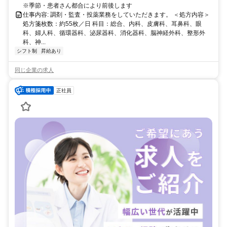
※季節・患者さん都合により前後します
仕事内容: 調剤・監査・投薬業務をしていただきます。 ＜処方内容＞
処方箋枚数：約55枚／日 科目：総合、内科、皮膚科、耳鼻科、眼
科、婦人科、循環器科、泌尿器科、消化器科、脳神経外科、整形外
科、神...
シフト制
昇給あり
同じ企業の求人
正社員