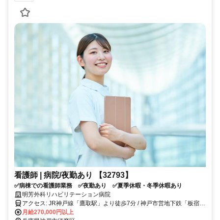
看護師 | 病院/夜勤あり 【32793】
✅病棟での看護師業務 ✅夜勤あり ✅夏季休暇・冬季休暇あり
明芳外科リハビリテーション病院
アクセス: JR神戸線「鷹取駅」より徒歩7分 / 神戸市営地下鉄「板宿
駅」より徒歩8分 / 山陽電鉄「東須磨駅」より徒歩10分
月給270,000円以上