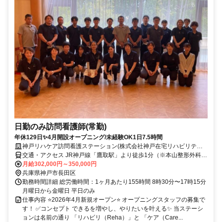
日勤のみ訪問看護師(常勤)
年休129日✨4月開設オープニング/未経験OK1日7.5時間
神戸リハケア訪問看護ステーション(株式会社神戸在宅リハビリテー
ション事業団)
交通・アクセス JR神戸線「鷹取駅」より徒歩1分（※本山整形外科
様・すみこ内科様のビル2階）
月給302,000円～350,000円
兵庫県神戸市長田区
勤務時間詳細 総労働時間：1ヶ月あたり155時間 8時30分〜17時15分
月曜日から金曜日 平日のみ
仕事内容 ⭐2026年4月新規オープン⭐ オープニングスタッフの募集で
す！ ✅コンセプト できるを増やし、やりたいを叶える✨ 当ステーシ
ョンは名前の通り 「リハビリ（Reha）」と 「ケア（Care...