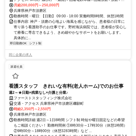
磨海浜公園駅
月給200,000円～250,000円
兵庫県神戸市須磨区
勤務時間・曜日: 【日勤】 09:00 - 18:00 実働時間8時間、休憩1時間
仕事内容: 神戸・須磨の心地よい海風を感じながら、患者様の日常に
寄り添う看護助手のお仕事です。野村海浜病院では、患者様が安心し
て療養に専念できるよう、きめ細やかなサポートをお願いします。
具体的に...
即日勤務OK
シフト制
同じ企業の求人
派遣社員
看護スタッフ きれいな有料(老人ホーム)でのお仕事
週2～★日勤×残業なし×介護と分業♪
ファーストスタッフィング株式会社
交通・アクセス 兵庫県神戸市須磨区磯馴町
時給2,350円～2,550円
兵庫県神戸市須磨区
勤務時間詳細 週2日～1日8時間 シフト制 時短や曜日固定などの希望
もご相談ください！ 勤務時間例 ①8時30分～17時30分（休憩1時間）
②9時00分～18時00分（休憩3283時間）など ...