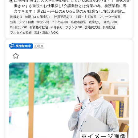
仕事内容 あなたのスキルを必要としている施設があります！ 高収入&
働きやすさ重視のお仕事探し! 介護業務とは分業の為、看護業務に専
念できます！ 週2日～/平日のみOK/日勤のみ/残業なし/施設未経験...
制服あり
短期（3ヵ月以内）
社員登用あり
主婦・主夫歓迎
フリーター歓迎
短期
シフト自由
学歴不問
平日のみOK
経験者歓迎
残業なし
週払いOK
即日払いOK
有資格者歓迎
研修あり
ブランクOK
交通費支給
長期歓迎
フルタイム歓迎
週2・3日からOK
正社員