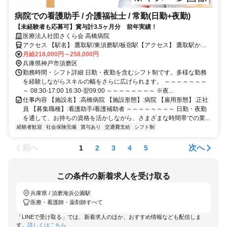
病院での看護助手 / 介護福祉士 / 常勤(日勤+夜勤)
【未経験者も応募可】賞与計3.5ヶ月分 前年実績！
医療法人社団さくら会 高橋病院
アクセス 【駅名】 鷹取駅/東須磨駅/板宿駅【アクセス】 鷹取駅から
徒歩4分
月給218,000円～258,000円
兵庫県神戸市須磨区
勤務時間・シフト詳細 日勤・夜勤を含むシフト制です。多様な勤務
を経験しながらスキルの幅をさらに広げられます。 ～～～～～～～
～ 08:30-17:00 16:30‐翌09:00 ～～～～～～～～ ※夜...
仕事内容 【施設名】:高橋病院 【施設形態】:病院 【雇用形態】:正社
員 【募集職種】:看護助手/看護補助者 ～～～～～～～～ 日勤・夜勤
を通して、お持ちの資格を活かしながら、さまざまな時間帯での業...
経験者歓迎
社会保険完備
賞与あり
交通費支給
シフト制
前へ
次へ
1
2
3
4
5
この条件の新着求人を受け取る
兵庫県 / 須磨海浜公園駅
医療・看護師・薬剤師すべて
「LINEで受け取る」では、新着求人のほか、おすすめ情報なども配信しま
す。
詳しくはこちら