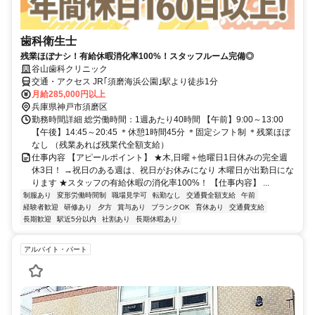
歯科衛生士
残業ほぼナシ！有給休暇消化率100%！スタッフルーム完備◎
谷山歯科クリニック
交通・アクセス JR｢須磨海浜公園｣駅より徒歩1分
月給285,000円以上
兵庫県神戸市須磨区
勤務時間詳細 総労働時間：1週あたり40時間 【午前】9:00～13:00
【午後】14:45～20:45 ＊休憩1時間45分 ＊固定シフト制 ＊残業ほぼ
なし （残業あれば残業代全額支給）
仕事内容 【アピールポイント】 ★木,日曜＋他曜日1日休みの完全週
休3日！ →祝日のある週は、祝日がお休みになり 木曜日が出勤日にな
ります ★スタッフの有給休暇の消化率100%！ 【仕事内容】 ...
制服あり
変形労働時間制
職場見学可
転勤なし
交通費全額支給
午前
経験者歓迎
研修あり
夕方
賞与あり
ブランクOK
育休あり
交通費支給
長期歓迎
駅近5分以内
社割あり
長期休暇あり
アルバイト・パート