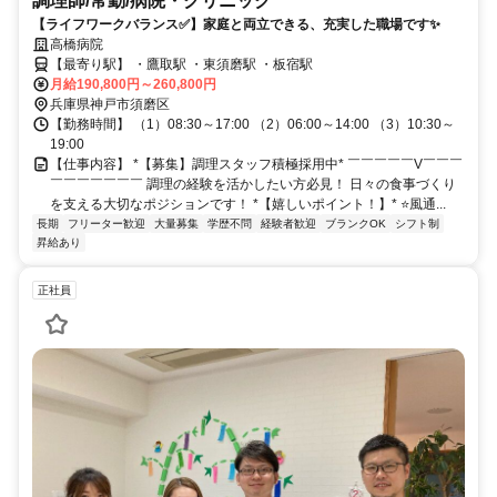
調理師/常勤/病院・クリニック
【ライフワークバランス✅️】家庭と両立できる、充実した職場です✨
高橋病院
【最寄り駅】 ・鷹取駅 ・東須磨駅 ・板宿駅
月給190,800円～260,800円
兵庫県神戸市須磨区
【勤務時間】 （1）08:30～17:00 （2）06:00～14:00 （3）10:30～
19:00
【仕事内容】 *【募集】調理スタッフ積極採用中* ￣￣￣￣￣V￣￣￣
￣￣￣￣￣￣￣ 調理の経験を活かしたい方必見！ 日々の食事づくり
を支える大切なポジションです！ *【嬉しいポイント！】* ⭐️風通...
長期
フリーター歓迎
大量募集
学歴不問
経験者歓迎
ブランクOK
シフト制
昇給あり
正社員