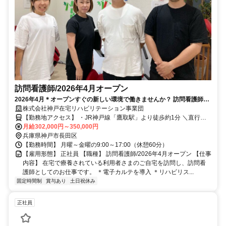
訪問看護師/2026年4月オープン
2026年4月＊オープンすぐの新しい環境で働きませんか？ 訪問看護師
（正社員）募集中！
株式会社神戸在宅リハビリテーション事業団
【勤務地アクセス】 ・JR神戸線「鷹取駅」より徒歩約1分 ＼直行直
月給302,000円～350,000円
帰も可能／ 〇車通勤可
兵庫県神戸市長田区
【勤務時間】 月曜～金曜の9:00～17:00（休憩60分）
【雇用形態】 正社員 【職種】 訪問看護師/2026年4月オープン 【仕事
内容】 在宅で療養されている利用者さまのご自宅を訪問し、訪問看
護師としてのお仕事です。 ＊電子カルテを導入 ＊リハビリス...
固定時間制
賞与あり
土日祝休み
正社員