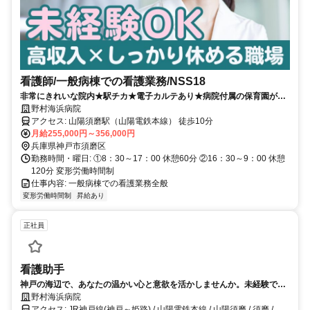
看護師/一般病棟での看護業務/NSS18
非常にきれいな院内★駅チカ★電子カルテあり★病院付属の保育園があ
るので子育て中の方も安心して就業していただけます♪
野村海浜病院
アクセス: 山陽須磨駅（山陽電鉄本線） 徒歩10分
月給255,000円～356,000円
兵庫県神戸市須磨区
勤務時間・曜日: ①8：30～17：00 休憩60分 ②16：30～9：00 休憩
120分 変形労働時間制
仕事内容: 一般病棟での看護業務全般
変形労働時間制
昇給あり
正社員
看護助手
神戸の海辺で、あなたの温かい心と意欲を活かしませんか。未経験でも
先輩が丁寧にサポートするので安心してください。
野村海浜病院
アクセス: JR神戸線(神戸～姫路) / 山陽電鉄本線 / 山陽須磨 / 須磨 / 須