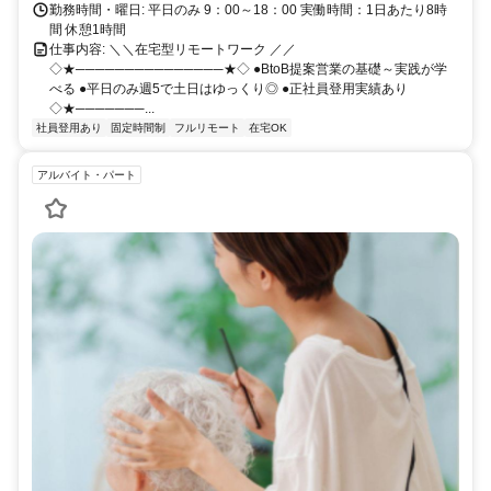
勤務時間・曜日: 平日のみ 9：00～18：00 実働時間：1日あたり8時
間 休憩1時間
仕事内容: ＼＼在宅型リモートワーク ／／
◇★───────────────★◇ ●BtoB提案営業の基礎～実践が学
べる ●平日のみ週5で土日はゆっくり◎ ●正社員登用実績あり
◇★───────...
社員登用あり
固定時間制
フルリモート
在宅OK
アルバイト・パート