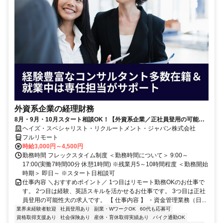
外資系企業の経理財務
8月・9月・10月スタート相談OK！【外資系企業／正社員登用の可能性
大／700万～800万／リモート勤務OK】経理財務
ヘイズ・スペシャリスト・リクルートメント・ジャパン株式会社
フルリモート
時給3,000円～4,500円
勤務時間 フレックスタイム制度 ＜勤務時間について＞ 9:00～
17:00(実働7時間00分 休憩1時間) ※残業月5～10時間程度 ＜勤務開始
時期＞ 即日～ ※スタート日相談可
仕事内容 ＼おすすめポイント／ 1つ目はリモート勤務OKのお仕事で
す。 2つ目は経験、英語スキルを活かせるお仕事です。 3つ目は正社
員登用の可能性大の求人です。 【 仕事内容 】 ・資金管理業務（日...
業界未経験者歓迎
社員登用あり
副業・WワークOK
60代も応募可
資格取得支援あり
社会保険あり
産休・育休取得実績あり
バイク通勤OK