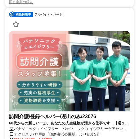
同じ企業の求人
アルバイト・パート
訪問介護/登録ヘルパー/遅出のみ/23076
60代からの新しい一歩。あなたの人生経験が活きる仕事です！【週１ｈ
～・未経験の方歓迎】60代からでも遅くありません。未経験でも安心し
パナソニックエイジフリー パナソニック エイジフリーケアセンタ
て始められるサポート体制が整っています。
ー神戸・訪問介護
アクセス JR神戸線「須磨海浜公園駅」より徒歩5分