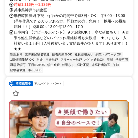
時給1,116円～1,136円
兵庫県神戸市須磨区
勤務時間詳細 下記いずれかの時間帯で週3日～OK！ ①7:00～13:00
(早朝作業できるガッツある方、即戦力の方、急募！！採用への最短
距離！！） ②8:00～13:00 ④13:00～17:0...
仕事内容 【アピールポイント】 ★未経験OK！丁寧な研修あり！ ★青
果や他生鮮食品などの パック作業経験者も大歓迎！ ★いまなら！入
社祝い金１万円（入社後祝い金：支給条件があります）あります！！
★★...
制服あり
業界未経験者歓迎
扶養内勤務OK
社員登用あり
副業・WワークOK
1日4時間以内OK
主婦・主夫歓迎
フリーター歓迎
バイク通勤OK
早朝
学歴不問
職場見学可
平日のみOK
学生歓迎
転勤なし
経験不問
未経験者歓迎
午前
経験者歓迎
ネイルOK
アルバイト・パート