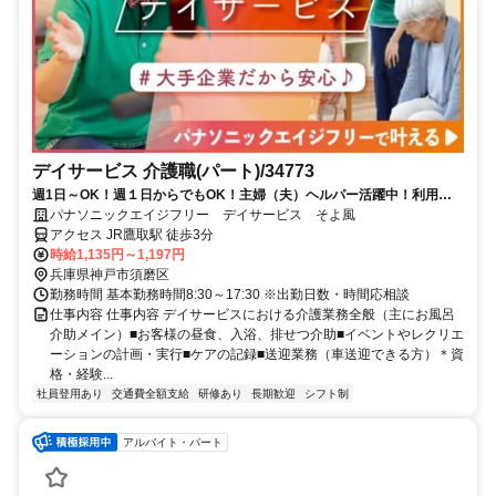
デイサービス 介護職(パート)/34773
週1日～OK！週１日からでもOK！主婦（夫）ヘルパー活躍中！利用者
40～50名のデイサービスで様々な年齢のスタッフが活躍中です！
パナソニックエイジフリー デイサービス そよ風
アクセス JR鷹取駅 徒歩3分
時給1,135円～1,197円
兵庫県神戸市須磨区
勤務時間 基本勤務時間8:30～17:30 ※出勤日数・時間応相談
仕事内容 仕事内容 デイサービスにおける介護業務全般（主にお風呂
介助メイン）■お客様の昼食、入浴、排せつ介助■イベントやレクリエ
ーションの計画・実行■ケアの記録■送迎業務（車送迎できる方）＊資
格・経験...
社員登用あり
交通費全額支給
研修あり
長期歓迎
シフト制
アルバイト・パート