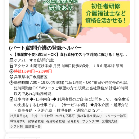
(パート)訪問介護の登録ヘルパー
＜【履歴書不要×週1日～OK】直行直帰でスキマ時間に稼げる！急なキ
ャンセルも手当有！定年無し！＞★履歴書の準備不要★未経験者OK！働
ケア21 すま(訪問介護)
きやすいシフト制！急なキャンセルが発生した場合でも手当で給与を補
アクセス 山陽電鉄本線 月見山南口徒歩約3分、ＪＲ山陽本線 須磨海
償！
浜公園北口徒歩約6分、山陽電鉄本線 須磨寺徒歩約9分 山陽電鉄本線
時給1,694円～2,090円
「月見山」駅から徒歩約3分
兵庫県神戸市須磨区
勤務時間 7:00～19:00(希望制) *1日1時間～OK *曜日や時間帯の相談,
短時間勤務OK *Wワークご希望の方で,現職と当社勤務が 計週40時間
以内であれば勤務可能。
仕事内容 ◆- 仕事内容 -◆ 利用者様のご自宅に訪問をして、 在宅生活
の支援をするお仕事です。 【サービス内容】 ◆身体介護 ・起床介助
・食事介助 ・入浴介助 ・排泄介助 ・通院介助 など ...
社員登用あり
主婦・主夫歓迎
60代も応募可
資格取得支援あり
フリーター歓迎
職場見学可
経験者歓迎
有資格者歓迎
研修あり
ブランクOK
交通費支給
シフト制
履歴書不要