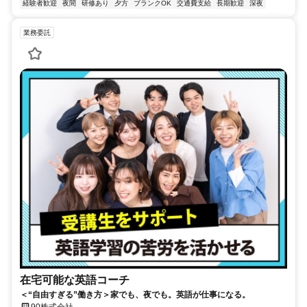
経験者歓迎
夜間
研修あり
夕方
ブランクOK
交通費支給
長期歓迎
深夜
業務委託
在宅可能な英語コーチ
＜“自由すぎる”働き方＞家でも、夜でも。英語が仕事になる。