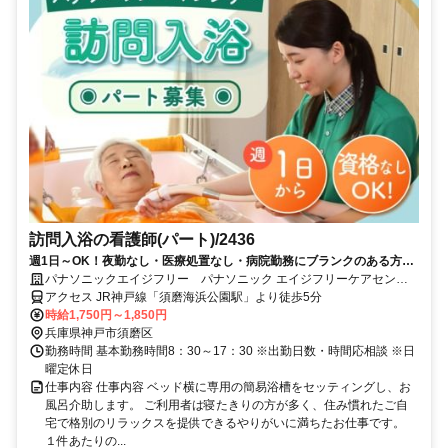
訪問入浴の看護師(パート)/2436
週1日～OK！夜勤なし・医療処置なし・病院勤務にブランクのある方も
活躍中～30代～50代の方多数在籍 子育て・親の介護など諸事情に理解
パナソニックエイジフリー パナソニック エイジフリーケアセンタ
のある職場です！～
ー神戸・訪問入浴
アクセス JR神戸線「須磨海浜公園駅」より徒歩5分
時給1,750円～1,850円
兵庫県神戸市須磨区
勤務時間 基本勤務時間8：30～17：30 ※出勤日数・時間応相談 ※日
曜定休日
仕事内容 仕事内容 ベッド横に専用の簡易浴槽をセッティングし、お
風呂介助します。 ご利用者は寝たきりの方が多く、住み慣れたご自
宅で格別のリラックスを提供できるやりがいに満ちたお仕事です。
１件あたりの...