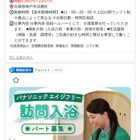
時給1,481円～2,037円
兵庫県神戸市須磨区
勤務時間 【基本勤務時間】 ■11：00～20：00 ※上記の間でシフト制
※拠点によって異なる ※出勤日数・時間応相談
仕事内容 仕事内容 登録ヘルパーとして、介護業務を行っていただき
ます。 ■身体介助（入浴介助・食事介助・排泄介助等）■生活援助
（掃除・洗濯・調理等）ご自身の好きな時間と曜日を希望して働くこ
とができます...
社員登用あり
交通費全額支給
研修あり
長期歓迎
シフト制
同じ企業の求人
アルバイト・パート