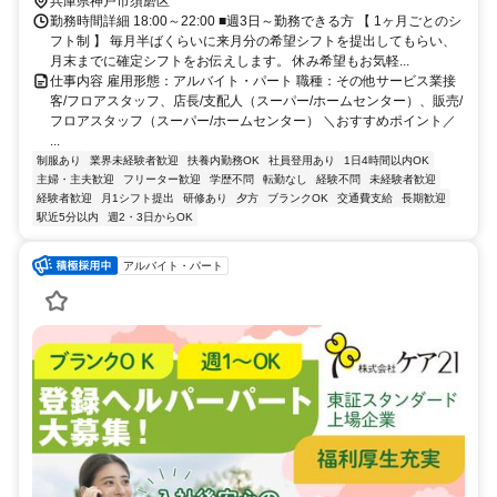
兵庫県神戸市須磨区
勤務時間詳細 18:00～22:00 ■週3日～勤務できる方 【 1ヶ月ごとのシ
フト制 】 毎月半ばくらいに来月分の希望シフトを提出してもらい、
月末までに確定シフトをお伝えします。 休み希望もお気軽...
仕事内容 雇用形態：アルバイト・パート 職種：その他サービス業接
客/フロアスタッフ、店長/支配人（スーパー/ホームセンター）、販売/
フロアスタッフ（スーパー/ホームセンター） ＼おすすめポイント／
...
制服あり
業界未経験者歓迎
扶養内勤務OK
社員登用あり
1日4時間以内OK
主婦・主夫歓迎
フリーター歓迎
学歴不問
転勤なし
経験不問
未経験者歓迎
経験者歓迎
月1シフト提出
研修あり
夕方
ブランクOK
交通費支給
長期歓迎
駅近5分以内
週2・3日からOK
アルバイト・パート