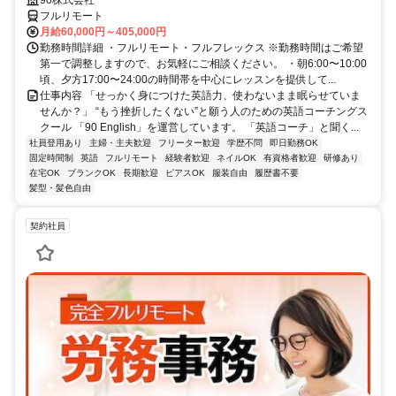
90株式会社
フルリモート
月給60,000円～405,000円
勤務時間詳細 ・フルリモート・フルフレックス ※勤務時間はご希望
第一で調整しますので、お気軽にご相談ください。 ・朝6:00〜10:00
頃、夕方17:00〜24:00の時間帯を中心にレッスンを提供して...
仕事内容 「せっかく身につけた英語力、使わないまま眠らせていま
せんか？」 “もう挫折したくない”と願う人のための英語コーチングス
クール 「90 English」を運営しています。 「英語コーチ」と聞く...
社員登用あり
主婦・主夫歓迎
フリーター歓迎
学歴不問
即日勤務OK
固定時間制
英語
フルリモート
経験者歓迎
ネイルOK
有資格者歓迎
研修あり
在宅OK
ブランクOK
長期歓迎
ピアスOK
服装自由
履歴書不要
髪型・髪色自由
契約社員