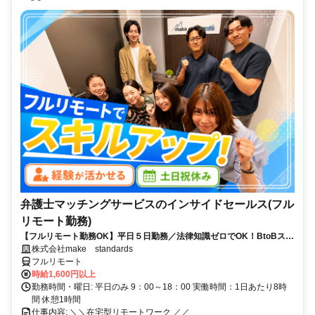
弁護士マッチングサービスのインサイドセールス(フル
リモート勤務)
【フルリモート勤務OK】平日５日勤務／法律知識ゼロでOK！BtoBスキ
ルが身につく営業職
株式会社make standards
フルリモート
時給1,600円以上
勤務時間・曜日: 平日のみ 9：00～18：00 実働時間：1日あたり8時
間 休憩1時間
仕事内容: ＼＼在宅型リモートワーク ／／