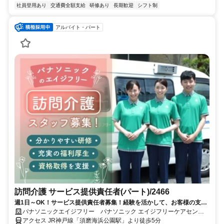
社員登用あり
交通費全額支給
研修あり
長期歓迎
シフト制
アルバイト・パート
訪問介護 サービス提供責任者(パート)/2466
週1日～OK！サービス提供責任者募集！経験を活かして、お客様の支え
になりませんか？日勤のお仕事です。ブランクのある方もお気軽にご応
パナソニックエイジフリー パナソニック エイジフリーケアセンタ
募ください！
ー神戸・訪問介護
アクセス JR神戸線「須磨海浜公園駅」より徒歩5分