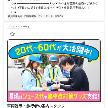
◇★───────────────★◇ ●BtoB提案営業の基礎～実践が学
べる ●平日のみ週5で土日はゆっくり◎ ●社員登用実績あり！
◇★───────...
社員登用あり
固定時間制
フルリモート
在宅OK
アルバイト・パート
車両誘導・歩行者の案内スタッフ