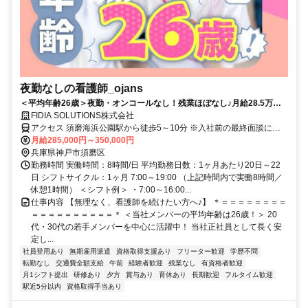
夜勤なしの看護師_ojans
＜平均年齢26歳＞夜勤・オンコールなし！残業ほぼなし♪月給28.5万円
～・昇給年2回・賞与年2回★初年度は賞与年3回★20代・30代の若手メ
FIDIA SOLUTIONS株式会社
ンバーが中心に活躍中！当社正社員として安定して働ける好環境◎
アクセス 須磨海浜公園駅から徒歩5～10分 ※入社前の最終面談にて
配属先を決定致します。
月給285,000円～350,000円
兵庫県神戸市須磨区
勤務時間 実働時間：8時間/日 平均勤務日数：1ヶ月あたり20日～22
日 シフトサイクル：1ヶ月 7:00～19:00 （上記時間内で実働8時間／
休憩1時間） ＜シフト例＞ ・7:00～16:00...
仕事内容 【無理なく、看護師を続けたい方へ♪】 ＊＝＝＝＝＝＝＝＝
＝＝＝＝＝＝＝＝＝＝＊ ＜当社メンバーの平均年齢は26歳！＞ 20
代・30代の若手メンバーを中心に活躍中！ 当社正社員として長く安
定し...
社員登用あり
無期雇用派遣
資格取得支援あり
フリーター歓迎
学歴不問
転勤なし
交通費全額支給
午前
経験者歓迎
残業なし
有資格者歓迎
月1シフト提出
研修あり
夕方
賞与あり
育休あり
長期歓迎
フルタイム歓迎
駅近5分以内
資格取得手当あり