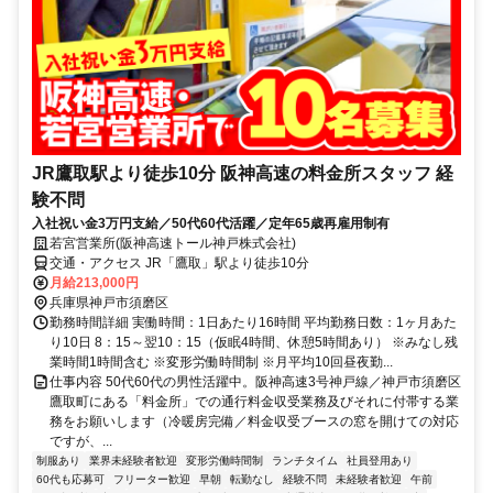
JR鷹取駅より徒歩10分 阪神高速の料金所スタッフ 経
験不問
入社祝い金3万円支給／50代60代活躍／定年65歳再雇用制有
若宮営業所(阪神高速トール神戸株式会社)
交通・アクセス JR「鷹取」駅より徒歩10分
月給213,000円
兵庫県神戸市須磨区
勤務時間詳細 実働時間：1日あたり16時間 平均勤務日数：1ヶ月あた
り10日 8：15～翌10：15（仮眠4時間、休憩5時間あり） ※みなし残
業時間1時間含む ※変形労働時間制 ※月平均10回昼夜勤...
仕事内容 50代60代の男性活躍中。阪神高速3号神戸線／神戸市須磨区
鷹取町にある「料金所」での通行料金収受業務及びそれに付帯する業
務をお願いします（冷暖房完備／料金収受ブースの窓を開けての対応
ですが、...
制服あり
業界未経験者歓迎
変形労働時間制
ランチタイム
社員登用あり
60代も応募可
フリーター歓迎
早朝
転勤なし
経験不問
未経験者歓迎
午前