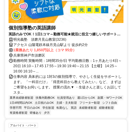
個別指導塾の英語講師
英語のみでOK！1日1コマ～勤務可能★就活に役立つ嬉しいサポートも
◎ミドル・シニアも活躍中
明光義塾 須磨月見山教室(3236)
アクセス 山陽電鉄本線月見山駅より 徒歩約2分
1業務あたり 1,850円以上（コマ 95分）
兵庫県神戸市須磨区
勤務時間 実働時間：1時間35分/日 平均勤務日数：1ヶ月あたり4日～
20日 16:10～17:45 17:55～19:30 19:40～21:15 【土曜】 14:25～
16:00 16:10～...
仕事内容 具体的には 1対3の個別指導で、やさしく生徒をサポートし
ます。 「一科目だけ」「得意科目から教えてみたい」など、 まずは
ご希望をお伺いします。 授業の流れ▼ ・生徒さんと楽しくお話して
スタ...
業界未経験者歓迎
扶養内勤務OK
社員登用あり
週1日からOK
副業・WワークOK
1日4時間以内OK
土日祝のみOK
主婦・主夫歓迎
フリーター歓迎
シフト自由
学歴不問
平日のみOK
学生歓迎
転勤なし
英語
未経験者歓迎
経験者歓迎
有資格者歓迎
研修あり
夕方
アルバイト・パート