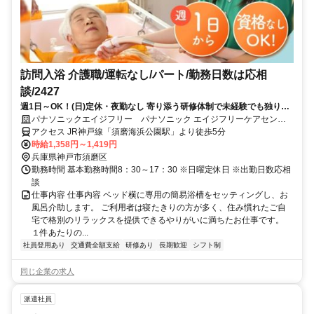
訪問入浴 介護職/運転なし/パート/勤務日数は応相
談/2427
週1日～OK！(日)定休・夜勤なし 寄り添う研修体制で未経験でも独り立
ちまで安心サポート～30代～50代が活躍中 子育て・親の介護などに理
パナソニックエイジフリー パナソニック エイジフリーケアセンタ
解のある職場です！～
ー神戸・訪問入浴
アクセス JR神戸線「須磨海浜公園駅」より徒歩5分
時給1,358円～1,419円
兵庫県神戸市須磨区
勤務時間 基本勤務時間8：30～17：30 ※日曜定休日 ※出勤日数応相
談
仕事内容 仕事内容 ベッド横に専用の簡易浴槽をセッティングし、お
風呂介助します。 ご利用者は寝たきりの方が多く、住み慣れたご自
宅で格別のリラックスを提供できるやりがいに満ちたお仕事です。
１件あたりの...
社員登用あり
交通費全額支給
研修あり
長期歓迎
シフト制
同じ企業の求人
派遣社員