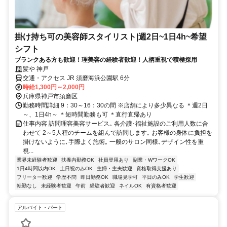
掛け持ち可の美容師スタイリスト|週2日~1日4h~希望
シフト
ブランクある方も歓迎！理美容の経験者歓迎！人柄重視で積極採用
髪や 神戸
交通・アクセス JR 須磨海浜公園駅 6分
時給1,300円～2,000円
兵庫県神戸市須磨区
勤務時間詳細 9：30～16：30の間 ※店舗により多少異なる ＊週2日
～、1日4h～ ＊短時間勤務も可 ＊直行直帰あり
仕事内容 訪問理容美容サービス｡ 各介護･福祉施設のご利用人数に合
わせて 2～5人程のチームを組んで訪問します｡ お客様の身体に負担を
掛けないように､手際よく施術｡ 一般のサロン同様､デザイン性を重
視...
業界未経験者歓迎
扶養内勤務OK
社員登用あり
副業・WワークOK
1日4時間以内OK
土日祝のみOK
主婦・主夫歓迎
資格取得支援あり
フリーター歓迎
学歴不問
即日勤務OK
職場見学可
平日のみOK
学生歓迎
転勤なし
未経験者歓迎
午前
経験者歓迎
ネイルOK
有資格者歓迎
アルバイト・パート