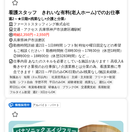
看護スタッフ きれいな有料(老人ホーム)でのお仕事
週2～★日勤×残業なし×介護と分業♪
ファーストスタッフィング株式会社
交通・アクセス 兵庫県神戸市須磨区磯馴町
時給2,350円～2,550円
兵庫県神戸市須磨区
勤務時間詳細 週2日～1日8時間 シフト制 時短や曜日固定などの希望
もご相談ください！ 勤務時間例 ①8時30分～17時30分（休憩1時間）
②9時00分～18時00分（休憩3283時間）など ...
仕事内容 あなたのスキルを必要としている施設があります！ 高収入&
働きやすさ重視のお仕事探し! 介護業務とは分業の為、看護業務に専
念できます！ 週2日～/平日のみOK/日勤のみ/残業なし/施設未経験...
制服あり
短期（3ヵ月以内）
社員登用あり
主婦・主夫歓迎
フリーター歓迎
短期
シフト自由
学歴不問
平日のみOK
経験者歓迎
残業なし
週払いOK
即日払いOK
有資格者歓迎
研修あり
ブランクOK
交通費支給
長期歓迎
フルタイム歓迎
週2・3日からOK
アルバイト・パート