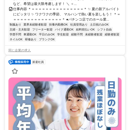
など、希望は最大限考慮します！ ＼ ＜...
仕事内容 ＊＝＝＝＝＝＝＝＝＝＝＝＝＝＝＝＊ ✨ 夏の新アルバイト
にピッタリ ✨ ワクワクの季節、 マルハンで熱い夏を楽しもう！ ＊＝
＝＝＝＝＝＝＝＝＝＝＝＝＝＝＊ ●パチンコ店でのホール業...
制服あり
業界未経験者歓迎
扶養内勤務OK
社員登用あり
土日祝のみOK
主婦・主夫歓迎
フリーター歓迎
バイク通勤OK
給料前払いOK
シフト自由
学歴不問
車通勤OK
平日のみOK
学生歓迎
経験不問
未経験者歓迎
経験者歓迎
ネイルOK
研修あり
ブランクOK
同じ企業の求人
派遣社員