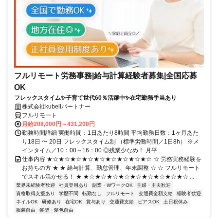
フルリモート労務事務|給与計算経験者募集|全国応募
OK
フレックスタイム✨子育て世代60％活躍中✨在宅勤務手当あり
株式会社kubellパートナー
フルリモート
月給208,000円～431,200円
勤務時間詳細 実働時間：1日あたり8時間 平均勤務日数：1ヶ月あた
り18日 〜 20日 フレックスタイム制 （標準労働時間／1日8h） ※メ
インタイム／10：00～16：00 ◎残業少なめ！ 月平...
仕事内容 ★☆★☆★☆★☆★☆★☆★☆★☆★☆ ☆ 労務実務経験を
お持ちの方 ★ ★ 給与計算、勤怠管理、年末調整 ☆ ☆ フルリモート
でスキル活かせる！ ★ ★☆★☆★☆★☆★☆★☆★☆★☆★☆ ...
業界未経験者歓迎
社員登用あり
副業・WワークOK
主婦・主夫歓迎
資格取得支援あり
学歴不問
転勤なし
フルリモート
交通費全額支給
経験者歓迎
ネイルOK
研修あり
在宅OK
賞与あり
交通費支給
ピアスOK
土日祝休み
服装自由
髪型・髪色自由