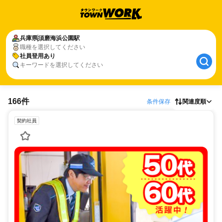
兵庫県
須磨海浜公園駅
職種を選択してください
社員登用あり
キーワードを選択してください
166件
条件保存
関連度順
契約社員