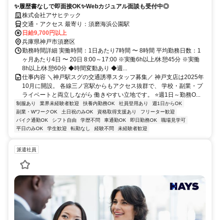
✨履歴書なしで即面接OK✨Webカジュアル面談も受付中◎
株式会社アサヒテック
交通・アクセス 最寄り：須磨海浜公園駅
日給9,700円以上
兵庫県神戸市須磨区
勤務時間詳細 実働時間：1日あたり7時間 〜 8時間 平均勤務日数：1
ヶ月あたり4日 〜 20日 8:00～17:00 ※実働6h以上/休憩45分 ※実働
8h以上/休憩60分 ◆時間変動あり ◆週...
仕事内容 ＼神戸駅スグの交通誘導スタッフ募集／ 神戸支店は2025年
10月に開設。 各線三ノ宮駅からもアクセス抜群で、 学校・副業・プ
ライベートと両立しながら 働きやすい立地です。 ⭐週1日～勤務O...
制服あり
業界未経験者歓迎
扶養内勤務OK
社員登用あり
週1日からOK
副業・WワークOK
土日祝のみOK
資格取得支援あり
フリーター歓迎
バイク通勤OK
シフト自由
学歴不問
車通勤OK
即日勤務OK
職場見学可
平日のみOK
学生歓迎
転勤なし
経験不問
未経験者歓迎
派遣社員