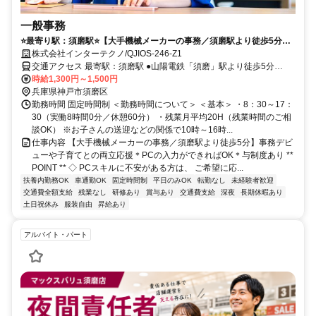
一般事務
⭐️最寄り駅：須磨駅⭐️【大手機械メーカーの事務／須磨駅より徒歩5分】
事務デビューや子育てとの両立応援＊PCの入力ができればOK＊与制度
株式会社インターテクノ/QJIOS-246-Z1
あり
交通アクセス 最寄駅：須磨駅 ●山陽電鉄「須磨」駅より徒歩5分
時給1,300円～1,500円
●JR「鷹取」駅より、徒歩7分 ＼車通勤OK！無料駐車場完備！／
兵庫県神戸市須磨区
勤務時間 固定時間制 ＜勤務時間について＞ ＜基本＞ ・8：30～17：
30（実働8時間0分／休憩60分） ・残業月平均20H（残業時間のご相
談OK） ※お子さんの送迎などの関係で10時～16時...
仕事内容 【大手機械メーカーの事務／須磨駅より徒歩5分】事務デビ
ューや子育てとの両立応援＊PCの入力ができればOK＊与制度あり **
POINT ** ◇ PCスキルに不安がある方は、 ご希望に応...
扶養内勤務OK
車通勤OK
固定時間制
平日のみOK
転勤なし
未経験者歓迎
交通費全額支給
残業なし
研修あり
賞与あり
交通費支給
深夜
長期休暇あり
土日祝休み
服装自由
昇給あり
アルバイト・パート