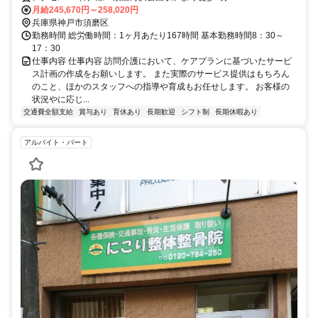
月給245,670円～258,020円
兵庫県神戸市須磨区
勤務時間 総労働時間：1ヶ月あたり167時間 基本勤務時間8：30～
17：30
仕事内容 仕事内容 訪問介護において、ケアプランに基づいたサービ
ス計画の作成をお願いします。 また実際のサービス提供はもちろん
のこと、ほかのスタッフへの指導や育成もお任せします。 お客様の
状況やに応じ...
交通費全額支給
賞与あり
育休あり
長期歓迎
シフト制
長期休暇あり
アルバイト・パート