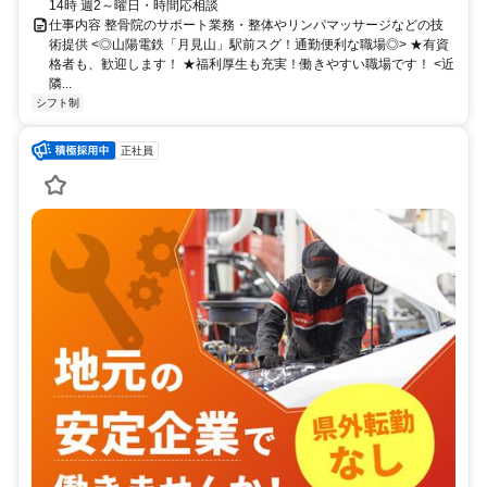
14時 週2～曜日・時間応相談
仕事内容 整骨院のサポート業務・整体やリンパマッサージなどの技
術提供 <◎山陽電鉄「月見山」駅前スグ！通勤便利な職場◎> ★有資
格者も、歓迎します！ ★福利厚生も充実！働きやすい職場です！ <近
隣...
シフト制
正社員