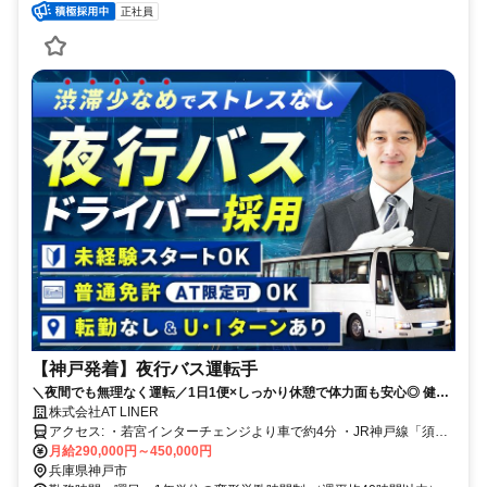
正社員
【神戸発着】夜行バス運転手
＼夜間でも無理なく運転／1日1便×しっかり休憩で体力面も安心◎ 健康
経営優良法人×三ツ星評価の安心企業で、長く安定して働けます！
株式会社AT LINER
アクセス: ・若宮インターチェンジより車で約4分 ・JR神戸線「須磨
月給290,000円～450,000円
駅」より車で7分 ◎マイカー通勤OK
兵庫県神戸市