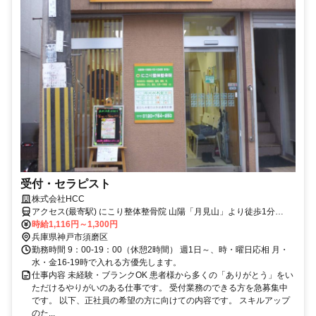
受付・セラピスト
株式会社HCC
アクセス(最寄駅) にこり整体整骨院 山陽「月見山」より徒歩1分
JR「須磨海浜公園」より徒歩8分
時給1,116円～1,300円
兵庫県神戸市須磨区
勤務時間 9：00-19：00（休憩2時間） 週1日～、時・曜日応相 月・
水・金16-19時で入れる方優先します。
仕事内容 未経験・ブランクOK 患者様から多くの「ありがとう」をい
ただけるやりがいのある仕事です。 受付業務のできる方を急募集中
です。 以下、正社員の希望の方に向けての内容です。 スキルアップ
のた...