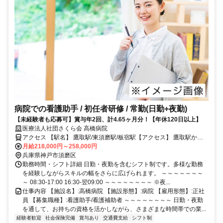
病院での看護助手 / 初任者研修 / 常勤(日勤+夜勤)
【未経験者も応募可】賞与年2回、計4.65ヶ月分！【年休120日以上】
医療法人社団さくら会 高橋病院
アクセス 【駅名】 鷹取駅/東須磨駅/板宿駅【アクセス】 鷹取駅から
徒歩4分
月給218,000円～258,000円
兵庫県神戸市須磨区
勤務時間・シフト詳細 日勤・夜勤を含むシフト制です。多様な勤務
を経験しながらスキルの幅をさらに広げられます。 ～～～～～～～
～ 08:30-17:00 16:30‐翌09:00 ～～～～～～～～ ※夜...
仕事内容 【施設名】:高橋病院 【施設形態】:病院 【雇用形態】:正社
員 【募集職種】:看護助手/看護補助者 ～～～～～～～～ 日勤・夜勤
を通して、お持ちの資格を活かしながら、さまざまな時間帯での業...
経験者歓迎
社会保険完備
賞与あり
交通費支給
シフト制