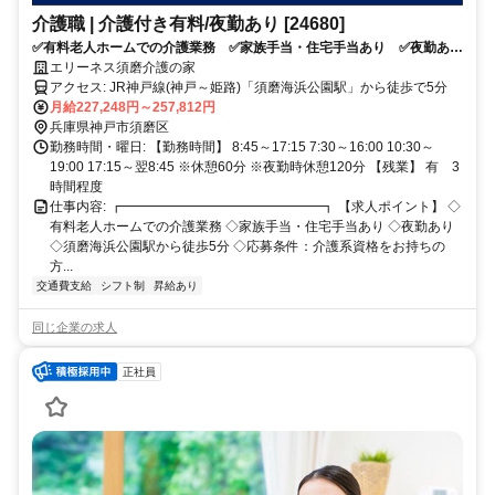
介護職 | 介護付き有料/夜勤あり [24680]
✅有料老人ホームでの介護業務 ✅家族手当・住宅手当あり ✅夜勤あ
り ✅須磨海浜公園駅から徒歩5分 ✅応募条件：介護系資格をお持ちの
エリーネス須磨介護の家
方
アクセス: JR神戸線(神戸～姫路)「須磨海浜公園駅」から徒歩で5分
月給227,248円～257,812円
兵庫県神戸市須磨区
勤務時間・曜日: 【勤務時間】 8:45～17:15 7:30～16:00 10:30～
19:00 17:15～翌8:45 ※休憩60分 ※夜勤時休憩120分 【残業】 有 3
時間程度
仕事内容: ┏━━━━━━━━━━━━━━━┓ 【求人ポイント】 ◇
有料老人ホームでの介護業務 ◇家族手当・住宅手当あり ◇夜勤あり
◇須磨海浜公園駅から徒歩5分 ◇応募条件：介護系資格をお持ちの
方...
交通費支給
シフト制
昇給あり
同じ企業の求人
正社員