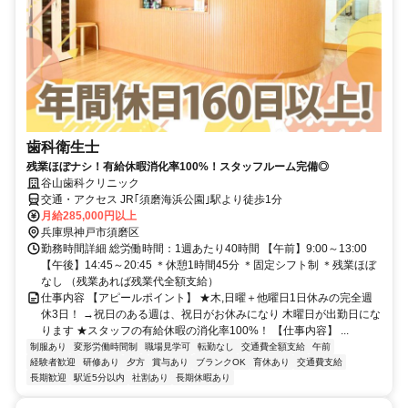
歯科衛生士
残業ほぼナシ！有給休暇消化率100%！スタッフルーム完備◎
谷山歯科クリニック
交通・アクセス JR｢須磨海浜公園｣駅より徒歩1分
月給285,000円以上
兵庫県神戸市須磨区
勤務時間詳細 総労働時間：1週あたり40時間 【午前】9:00～13:00
【午後】14:45～20:45 ＊休憩1時間45分 ＊固定シフト制 ＊残業ほぼ
なし （残業あれば残業代全額支給）
仕事内容 【アピールポイント】 ★木,日曜＋他曜日1日休みの完全週
休3日！ →祝日のある週は、祝日がお休みになり 木曜日が出勤日にな
ります ★スタッフの有給休暇の消化率100%！ 【仕事内容】 ...
制服あり
変形労働時間制
職場見学可
転勤なし
交通費全額支給
午前
経験者歓迎
研修あり
夕方
賞与あり
ブランクOK
育休あり
交通費支給
長期歓迎
駅近5分以内
社割あり
長期休暇あり