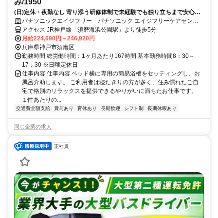
み/1950
(日)定休・夜勤なし 寄り添う研修体制で未経験でも独り立ちまで安心サ
ポート～30代～50代が活躍中 子育て・親の介護などに理解のある職場
パナソニックエイジフリー パナソニック エイジフリーケアセンタ
です！～
ー神戸・訪問入浴
アクセス JR神戸線「須磨海浜公園駅」より徒歩5分
月給224,690円～246,920円
兵庫県神戸市須磨区
勤務時間 総労働時間：1ヶ月あたり167時間 基本勤務時間8：30～
17：30 ※日曜定休日
仕事内容 仕事内容 ベッド横に専用の簡易浴槽をセッティングし、お
風呂介助します。 ご利用者は寝たきりの方が多く、住み慣れたご自
宅で格別のリラックスを提供できるやりがいに満ちたお仕事です。
１件あたりの...
交通費全額支給
賞与あり
育休あり
長期歓迎
シフト制
長期休暇あり
同じ企業の求人
正社員