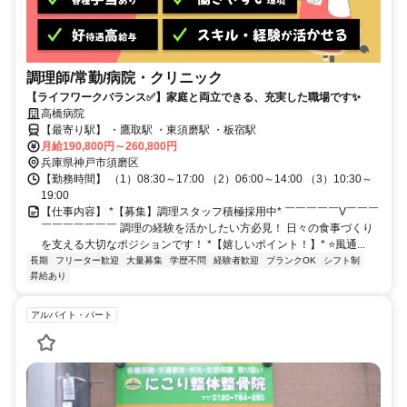
調理師/常勤/病院・クリニック
【ライフワークバランス✅️】家庭と両立できる、充実した職場です✨
高橋病院
【最寄り駅】 ・鷹取駅 ・東須磨駅 ・板宿駅
月給190,800円～260,800円
兵庫県神戸市須磨区
【勤務時間】 （1）08:30～17:00 （2）06:00～14:00 （3）10:30～
19:00
【仕事内容】 *【募集】調理スタッフ積極採用中* ￣￣￣￣￣V￣￣￣
￣￣￣￣￣￣￣ 調理の経験を活かしたい方必見！ 日々の食事づくり
を支える大切なポジションです！ *【嬉しいポイント！】* ⭐️風通...
長期
フリーター歓迎
大量募集
学歴不問
経験者歓迎
ブランクOK
シフト制
昇給あり
アルバイト・パート