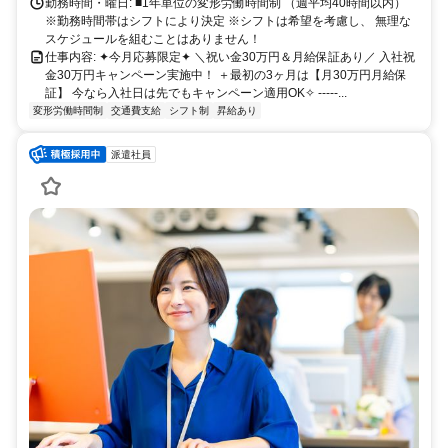
勤務時間・曜日: ■1年単位の変形労働時間制 （週平均40時間以内）
※勤務時間帯はシフトにより決定 ※シフトは希望を考慮し、 無理な
スケジュールを組むことはありません！
仕事内容: ✦今月応募限定✦ ＼祝い金30万円＆月給保証あり／ 入社祝
金30万円キャンペーン実施中！ ＋最初の3ヶ月は【月30万円月給保
証】 今なら入社日は先でもキャンペーン適用OK✧ -----...
変形労働時間制
交通費支給
シフト制
昇給あり
派遣社員