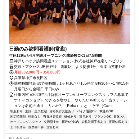
日勤のみ訪問看護師(常勤)
年休129日✨4月開設オープニング/未経験OK1日7.5時間
神戸リハケア訪問看護ステーション(株式会社神戸在宅リハビリテー
ション事業団)
交通・アクセス JR神戸線「鷹取駅」より徒歩1分（※本山整形外科
様・すみこ内科様のビル2階）
月給302,000円～350,000円
兵庫県神戸市長田区
勤務時間詳細 総労働時間：1ヶ月あたり155時間 8時30分〜17時15分
月曜日から金曜日 平日のみ
仕事内容 ⭐2026年4月新規オープン⭐ オープニングスタッフの募集で
す！ ✅コンセプト できるを増やし、やりたいを叶える✨ 当ステーシ
ョンは名前の通り 「リハビリ（Reha）」と 「ケア（Care...
制服あり
主婦・主夫歓迎
資格取得支援あり
バイク通勤OK
車通勤OK
固定時間制
転勤なし
有資格者歓迎
研修あり
賞与あり
ブランクOK
育休あり
オープニングスタッフ
交通費支給
駅近5分以内
資格取得手当あり
長期休暇あり
土日祝休み
履歴書不要
送迎あり
同じ企業の求人