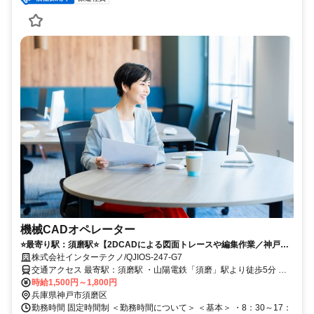
機械CADオペレーター
⭐️最寄り駅：須磨駅⭐️【2DCADによる図面トレースや編集作業／神戸市
須磨区】実務未経験歓迎♪若手スタッフ活躍中！無料の研修サポートあり
株式会社インターテクノ/QJIOS-247-G7
◎
交通アクセス 最寄駅：須磨駅 ・山陽電鉄「須磨」駅より徒歩5分 ・
時給1,500円～1,800円
JR「鷹取」駅より、徒歩7分 ＼車通勤OK！無料駐車場完備！／
兵庫県神戸市須磨区
勤務時間 固定時間制 ＜勤務時間について＞ ＜基本＞ ・8：30～17：