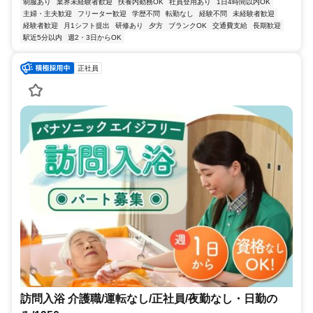
制服あり
業界未経験者歓迎
扶養内勤務OK
社員登用あり
1日4時間以内OK
主婦・主夫歓迎
フリーター歓迎
学歴不問
転勤なし
経験不問
未経験者歓迎
経験者歓迎
月1シフト提出
研修あり
夕方
ブランクOK
交通費支給
長期歓迎
駅近5分以内
週2・3日からOK
正社員
訪問入浴 介護職/運転なし/正社員/夜勤なし・日勤の