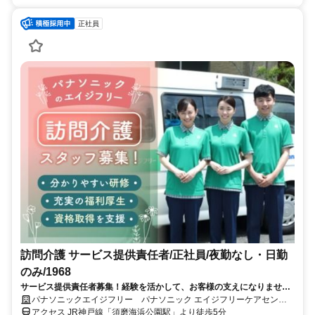
正社員
訪問介護 サービス提供責任者/正社員/夜勤なし・日勤
のみ/1968
サービス提供責任者募集！経験を活かして、お客様の支えになりません
か？スキルや役割に追応じたグレード制度で目標が明確に！入社時やグ
パナソニックエイジフリー パナソニック エイジフリーケアセンタ
レード別の研修で、あなたのキャリアアップを応援します。
ー神戸・訪問介護
アクセス JR神戸線「須磨海浜公園駅」より徒歩5分