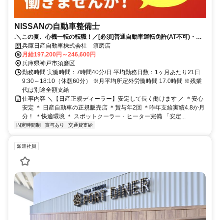
NISSANの自動車整備士
.＼この夏、心機一転の転職！／[必須]普通自動車運転免許(AT不可)・自
動車整備士国家2級以上｜賞与4.8か月分（昨年実績）｜年間休日123日
兵庫日産自動車株式会社 須磨店
月給197,200円～246,600円
兵庫県神戸市須磨区
勤務時間 実働時間：7時間40分/日 平均勤務日数：1ヶ月あたり21日
9:30～18:10（休憩60分） ※月平均所定外労働時間 17.0時間 ※残業
代は別途全額支給
仕事内容 ＼【日産正規ディーラー】安定して長く働けます ／ ＊安心
安定 ＊ 日産自動車の正規販売店 ＊賞与年2回 ＊昨年支給実績4.8か月
分！ ＊快適環境 ＊ スポットクーラー・ヒーター完備 「安定...
固定時間制
賞与あり
交通費支給
派遣社員