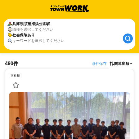
兵庫県
須磨海浜公園駅
職種を選択してください
社会保険あり
キーワードを選択してください
490件
条件保存
関連度順
正社員