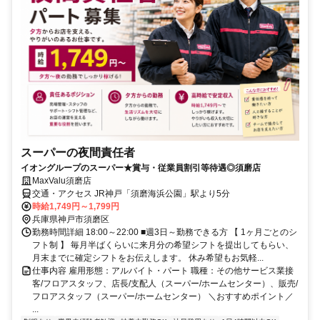
スーパーの夜間責任者
イオングループのスーパー★賞与・従業員割引等待遇◎須磨店
MaxValu須磨店
交通・アクセス JR神戸「須磨海浜公園」駅より5分
時給1,749円～1,799円
兵庫県神戸市須磨区
勤務時間詳細 18:00～22:00 ■週3日～勤務できる方 【 1ヶ月ごとのシ
フト制 】 毎月半ばくらいに来月分の希望シフトを提出してもらい、
月末までに確定シフトをお伝えします。 休み希望もお気軽...
仕事内容 雇用形態：アルバイト・パート 職種：その他サービス業接
客/フロアスタッフ、店長/支配人（スーパー/ホームセンター）、販売/
フロアスタッフ（スーパー/ホームセンター） ＼おすすめポイント／
...