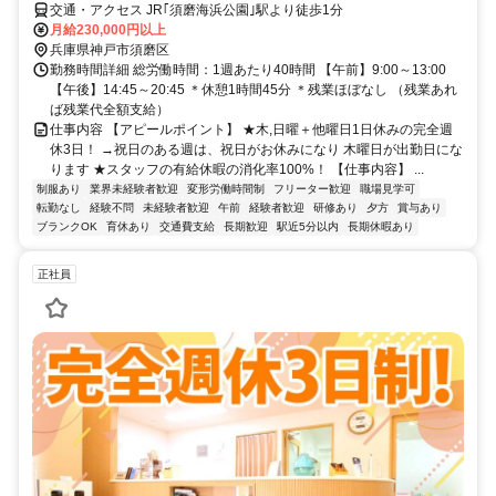
交通・アクセス JR｢須磨海浜公園｣駅より徒歩1分
月給230,000円以上
兵庫県神戸市須磨区
勤務時間詳細 総労働時間：1週あたり40時間 【午前】9:00～13:00
【午後】14:45～20:45 ＊休憩1時間45分 ＊残業ほぼなし （残業あれ
ば残業代全額支給）
仕事内容 【アピールポイント】 ★木,日曜＋他曜日1日休みの完全週
休3日！ →祝日のある週は、祝日がお休みになり 木曜日が出勤日にな
ります ★スタッフの有給休暇の消化率100%！ 【仕事内容】 ...
制服あり
業界未経験者歓迎
変形労働時間制
フリーター歓迎
職場見学可
転勤なし
経験不問
未経験者歓迎
午前
経験者歓迎
研修あり
夕方
賞与あり
ブランクOK
育休あり
交通費支給
長期歓迎
駅近5分以内
長期休暇あり
正社員