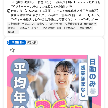
30（実働8時間0分／休憩60分） ・残業月平均20H ＝＝＝時短勤務も
OKです＝＝＝ お子さんの送迎などの関係で 10...
仕事内容 【2DCADによる図面トレースや編集作業／神戸市須磨区】
実務未経験歓迎♪若手スタッフ活躍中！無料の研修サポートあり◎ ＼
CADオペ未経験でもOK◎お気軽にご応募ください♪／ ●CADスクー...
固定時間制
平日のみOK
転勤なし
未経験者歓迎
交通費全額支給
経験者歓迎
残業なし
研修あり
賞与あり
交通費支給
深夜
長期休暇あり
土日祝休み
昇給あり
派遣社員