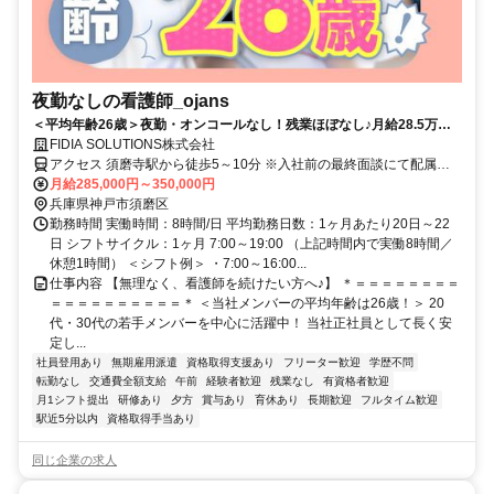
夜勤なしの看護師_ojans
＜平均年齢26歳＞夜勤・オンコールなし！残業ほぼなし♪月給28.5万円
～・昇給年2回・賞与年2回★初年度は賞与年3回★20代・30代の若手メ
FIDIA SOLUTIONS株式会社
ンバーが中心に活躍中！当社正社員として安定して働ける好環境◎
アクセス 須磨寺駅から徒歩5～10分 ※入社前の最終面談にて配属先
を決定致します。
月給285,000円～350,000円
兵庫県神戸市須磨区
勤務時間 実働時間：8時間/日 平均勤務日数：1ヶ月あたり20日～22
日 シフトサイクル：1ヶ月 7:00～19:00 （上記時間内で実働8時間／
休憩1時間） ＜シフト例＞ ・7:00～16:00...
仕事内容 【無理なく、看護師を続けたい方へ♪】 ＊＝＝＝＝＝＝＝＝
＝＝＝＝＝＝＝＝＝＝＊ ＜当社メンバーの平均年齢は26歳！＞ 20
代・30代の若手メンバーを中心に活躍中！ 当社正社員として長く安
定し...
社員登用あり
無期雇用派遣
資格取得支援あり
フリーター歓迎
学歴不問
転勤なし
交通費全額支給
午前
経験者歓迎
残業なし
有資格者歓迎
月1シフト提出
研修あり
夕方
賞与あり
育休あり
長期歓迎
フルタイム歓迎
駅近5分以内
資格取得手当あり
同じ企業の求人