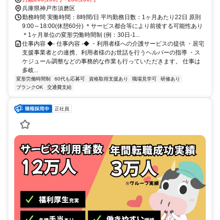
「月見山」駅から徒歩約3分
兵庫県神戸市須磨区
勤務時間 実働時間：8時間/日 平均勤務日数：1ヶ月あたり22日 原則
9:00～18:00(休憩60分) ＊サービス都合等により前後する可能性あり
＊1ヶ月単位の変形労働時間制 (例：30日-1...
仕事内容 ◆- 仕事内容 -◆ ・利用者様への介護サービスの提供 ・居宅
支援事業者との連携、利用者様のお世話を行うヘルパーの指導 ・ス
ケジュール調整などの事務的な作業も行っていただきます。 仕事は
多岐...
変形労働時間制
60代も応募可
資格取得支援あり
職場見学可
研修あり
ブランクOK
交通費支給
正社員