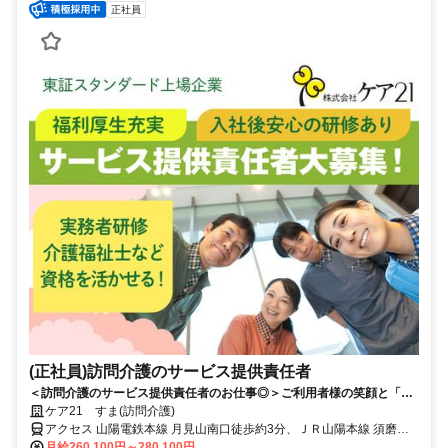
正社員
(正社員)訪問介護のサービス提供責任者
＜訪問介護のサービス提供責任者のお仕事◎＞ご利用者様の笑顔と「あ
りがとう」の一言が仕事のやりがいへと変わります。資格を活かし、体
ケア21 すま(訪問介護)
制が整った環境で働きたい方歓迎！
アクセス 山陽電鉄本線 月見山南口徒歩約3分、ＪＲ山陽本線 須磨海
浜公園北口徒歩約6分、山陽電鉄本線 須磨寺徒歩約9分 山陽電鉄本線
月給260,100円～280,100円