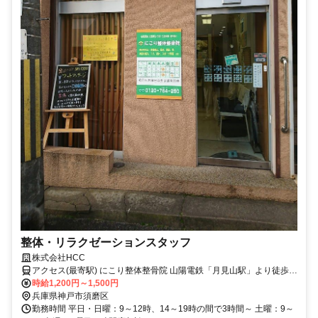
整体・リラクゼーションスタッフ
株式会社HCC
アクセス(最寄駅) にこり整体整骨院 山陽電鉄「月見山駅」より徒歩1
分
時給1,200円～1,500円
兵庫県神戸市須磨区
勤務時間 平日・日曜：9～12時、14～19時の間で3時間～ 土曜：9～