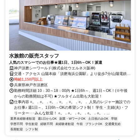
水族館の販売スタッフ
人気のスマシーでのお仕事★週1日、1日6h～OK！派遣
神戸須磨シーワールド(株式会社ウエルネス阪神)
交通・アクセス 山陽本線「須磨海浜公園駅」より徒歩7分/山陽電鉄本
線「月見山駅」より徒歩12分・「須磨浦公園駅」より徒歩7分
時給1,150円以上
兵庫県神戸市須磨区
勤務時間詳細 10：30～18：00内 ★1日6h～、週1日～OK！(※午後
からの勤務開始は不可) ★フルタイム出勤も大歓迎！
仕事内容 ○。．○。．○。．○。．○。．○。． 人気のレジャー施設での
お仕事♪ 週1日～、1日6h～OKの希望シフト制！ 学生・主婦(夫)・フ
リーター･･･みんな歓迎！ ○。．○。．○。．○。．○。．...
業界未経験者歓迎
週1日からOK
副業・WワークOK
土日祝のみOK
早朝
学歴不問
学生歓迎
経験不問
未経験者歓迎
午前
ブランクOK
交通費支給
長期歓迎
シフト制