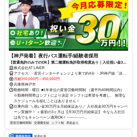
【神戸発着】夜行バス運転手/経験者採用
【普通免許のみでのOK】第二種運転免許取得程度あり｜入社祝い金30
万円
株式会社AT LINER
アクセス: ・若宮インターチェンジより車で約4分 ・JR神戸線「須磨
月給350,000円～450,000円
駅」より車で7分 ◎マイカー通勤OK
兵庫県神戸市
勤務時間・曜日: ■1年単位の変形労働時間制 （週平均40時間以内）
※勤務時間帯はシフトにより決定 ※シフトは希望を考慮し、 無理な
スケジュールを組むことはありません！
仕事内容: ＼祝い金30万円＆月給保証あり／ 入社祝金30万円キャンペ
ーン実施中！ ＋最初の3ヶ月は【月30万円月給保証】 今なら入社日
は先でもキャンペーン適用OK✧ --------------...
変形労働時間制
交通費支給
シフト制
昇給あり
派遣社員