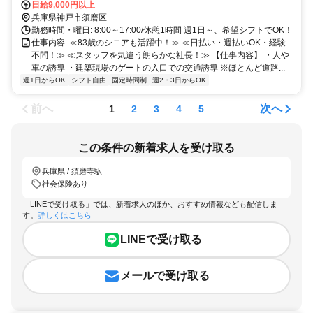
日給9,000円以上
兵庫県神戸市須磨区
勤務時間・曜日: 8:00～17:00/休憩1時間 週1日～、希望シフトでOK！
仕事内容: ≪83歳のシニアも活躍中！≫ ≪日払い・週払いOK・経験
不問！≫ ≪スタッフを気遣う朗らかな社長！≫ 【仕事内容】 ・人や
車の誘導 ・建築現場のゲートの入口での交通誘導 ※ほとんど道路...
週1日からOK
シフト自由
固定時間制
週2・3日からOK
前へ
次へ
1
2
3
4
5
この条件の新着求人を受け取る
兵庫県 / 須磨寺駅
社会保険あり
「LINEで受け取る」では、新着求人のほか、おすすめ情報なども配信しま
す。
詳しくはこちら
LINEで受け取る
メールで受け取る