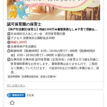
認可保育園の保育士
【神戸市須磨区/保育士】時給1300円★書類業務なし★子育て理解あり
★須磨海浜公園駅から徒歩30秒★乳児のみ★定員30名の認可保育園で
社会福祉法人あじさい会 若宮保育園分園
す！
アクセス 須磨海浜公園駅徒歩30秒
時給1,300円
兵庫県神戸市須磨区
勤務時間 【勤務時間】 8:00～18:00の間で7～8時間 【勤務時間詳
細】 8:00～18:00の間で7～8時間 ※週5日の勤務
仕事内容 仕事内容 認可保育園（定員30名）の保育士 0~2歳を対象に
保育補助業務をお任せします。 書類業務はありませんので、ご負担
なく勤務していただけます。 ※徒歩5分ほどの場所に本園があり、採
用...
固定時間制
交通費全額支給
友達と応募OK
同じ企業の求人
正社員