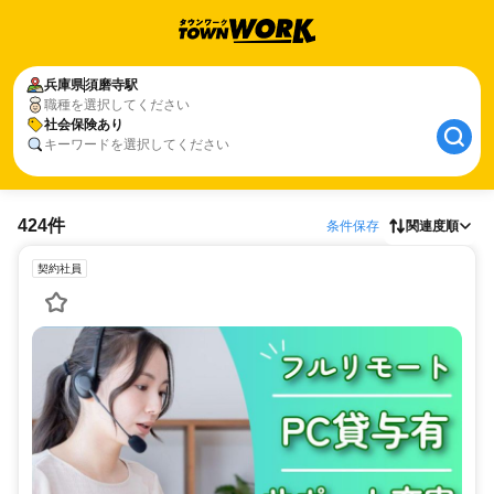
兵庫県
須磨寺駅
職種を選択してください
社会保険あり
キーワードを選択してください
424件
条件保存
関連度順
契約社員