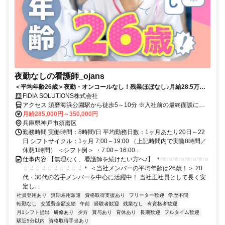
夜勤なしの看護師_ojans
＜平均年齢26歳＞夜勤・オンコールなし！残業ほぼなし♪月給28.5万円
～・昇給年2回・賞与年2回★初年度は賞与年3回★20代・30代の若手メ
FIDIA SOLUTIONS株式会社
ンバーが中心に活躍中！当社正社員として安定して働ける好環境◎
アクセス 須磨海浜公園駅から徒歩5～10分 ※入社前の最終面談にて
配属先を決定致します。
月給285,000円～350,000円
兵庫県神戸市須磨区
勤務時間 実働時間：8時間/日 平均勤務日数：1ヶ月あたり20日～22
日 シフトサイクル：1ヶ月 7:00～19:00 （上記時間内で実働8時間／
休憩1時間） ＜シフト例＞ ・7:00～16:00...
仕事内容 【無理なく、看護師を続けたい方へ♪】 ＊＝＝＝＝＝＝＝＝
＝＝＝＝＝＝＝＝＝＝＊ ＜当社メンバーの平均年齢は26歳！＞ 20
代・30代の若手メンバーを中心に活躍中！ 当社正社員として長く安
定し...
社員登用あり
無期雇用派遣
資格取得支援あり
フリーター歓迎
学歴不問
転勤なし
交通費全額支給
午前
経験者歓迎
残業なし
有資格者歓迎
月1シフト提出
研修あり
夕方
賞与あり
育休あり
長期歓迎
フルタイム歓迎
駅近5分以内
資格取得手当あり