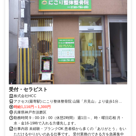
受付・セラピスト
株式会社HCC
アクセス(最寄駅) にこり整体整骨院 山陽「月見山」より徒歩1分
JR「須磨海浜公園」より徒歩8分
時給1,116円～1,300円
兵庫県神戸市須磨区
勤務時間 9：00-19：00（休憩2時間） 週1日～、時・曜日応相 月・
水・金16-19時で入れる方優先します。
仕事内容 未経験・ブランクOK 患者様から多くの「ありがとう」をい
ただけるやりがいのある仕事です。 受付業務のできる方を急募集中