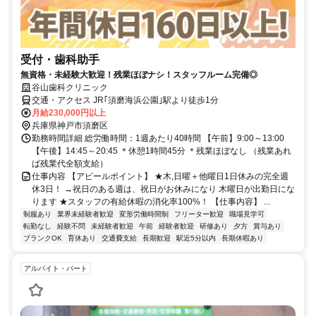
受付・歯科助手
無資格・未経験大歓迎！残業ほぼナシ！スタッフルーム完備◎
谷山歯科クリニック
交通・アクセス JR｢須磨海浜公園｣駅より徒歩1分
月給230,000円以上
兵庫県神戸市須磨区
勤務時間詳細 総労働時間：1週あたり40時間 【午前】9:00～13:00
【午後】14:45～20:45 ＊休憩1時間45分 ＊残業ほぼなし （残業あれ
ば残業代全額支給）
仕事内容 【アピールポイント】 ★木,日曜＋他曜日1日休みの完全週
休3日！ →祝日のある週は、祝日がお休みになり 木曜日が出勤日にな
ります ★スタッフの有給休暇の消化率100%！ 【仕事内容】 ...
制服あり
業界未経験者歓迎
変形労働時間制
フリーター歓迎
職場見学可
転勤なし
経験不問
未経験者歓迎
午前
経験者歓迎
研修あり
夕方
賞与あり
ブランクOK
育休あり
交通費支給
長期歓迎
駅近5分以内
長期休暇あり
アルバイト・パート