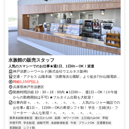
水族館の販売スタッフ
人気のスマシーでのお仕事★週1日、1日6h～OK！派遣
神戸須磨シーワールド(株式会社ウエルネス阪神)
交通・アクセス 山陽本線「須磨海浜公園駅」より徒歩7分/山陽電鉄本
線「月見山駅」より徒歩12分・「須磨浦公園駅」より徒歩7分
時給1,150円以上
兵庫県神戸市須磨区
勤務時間詳細 10：30～18：00内 ★1日6h～、週1日～OK！(※午後
からの勤務開始は不可) ★フルタイム出勤も大歓迎！
仕事内容 ○。．○。．○。．○。．○。．○。． 人気のレジャー施設での
お仕事♪ 週1日～、1日6h～OKの希望シフト制！ 学生・主婦(夫)・フ
リーター･･･みんな歓迎！ ○。．○。．○。．○。．○。．...
業界未経験者歓迎
週1日からOK
副業・WワークOK
土日祝のみOK
早朝
学歴不問
学生歓迎
経験不問
未経験者歓迎
午前
ブランクOK
交通費支給
長期歓迎
シフト制