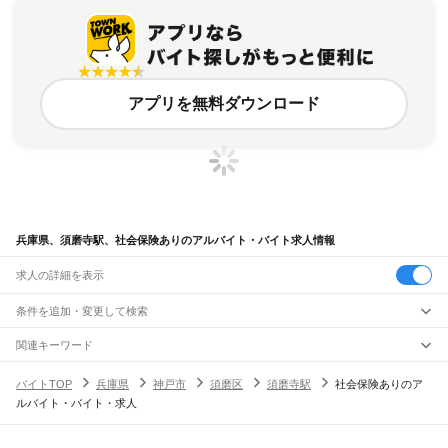
アプリを無料ダウンロード
兵庫県、須磨寺駅、社会保険ありのアルバイト・バイト求人情報
求人の詳細を表示
条件を追加・変更して検索
市区町村を追加・変更
関連キーワード
完全在宅ワーク 全国
シール貼り 在宅
現在地周辺
ガチャガチャ
犬カフェ
兵庫県
駅を追加・変更
バイトTOP
兵庫県
神戸市
須磨区
須磨寺駅
社会保険ありのア
兵庫県
すべて
ルバイト・バイト・求人
神戸市
すべて
職種を追加・変更
JR神戸線(大阪～神戸)
東灘区
灘区
兵庫区
長田区
須磨区
垂水区
北区
中央区
西区
尼崎駅
立花駅
甲子園口駅
西宮駅
さくら夙川駅
芦屋駅
甲南山手駅
摂津本山駅
住吉駅
飲食・フードサービス
姫路市
尼崎市
明石市
西宮市
洲本市
芦屋市
伊丹市
相生市
豊岡市
加古川市
赤穂市
特徴を追加・変更