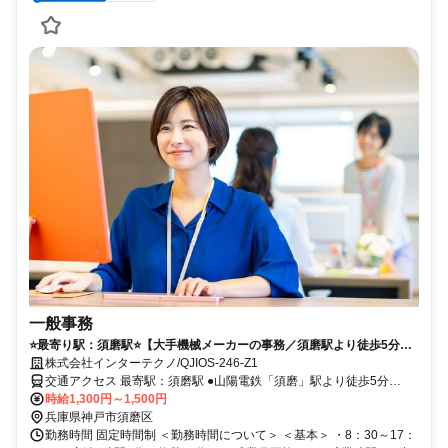
一般事務
⭐️最寄り駅：須磨駅⭐️【大手機械メーカーの事務／須磨駅より徒歩5分】
事務デビューや子育てとの両立応援＊PCの入力ができればOK＊与制度
株式会社インターテクノ/QJIOS-246-Z1
あり
交通アクセス 最寄駅：須磨駅 ●山陽電鉄「須磨」駅より徒歩5分
時給1,300円～1,500円
●JR「鷹取」駅より、徒歩7分 ＼車通勤OK！無料駐車場完備！／
兵庫県神戸市須磨区
勤務時間 固定時間制 ＜勤務時間について＞ ＜基本＞ ・8：30～17：