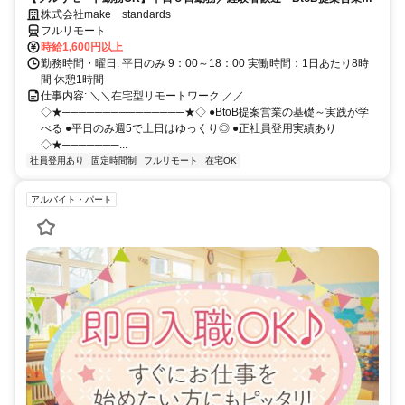
スキルアップ
株式会社make standards
フルリモート
時給1,600円以上
勤務時間・曜日: 平日のみ 9：00～18：00 実働時間：1日あたり8時
間 休憩1時間
仕事内容: ＼＼在宅型リモートワーク ／／
◇★───────────────★◇ ●BtoB提案営業の基礎～実践が学
べる ●平日のみ週5で土日はゆっくり◎ ●正社員登用実績あり
◇★───────...
社員登用あり
固定時間制
フルリモート
在宅OK
アルバイト・パート