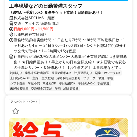
工事現場などの日勤警備スタッフ
《週払い･手渡しok》食事チケット支給！日給保証あり！
株式会社SECUAS 須磨
交通・アクセス 須磨駅周辺
日給9,000円～11,500円
兵庫県神戸市須磨区
勤務時間詳細 実働時間：1日あたり7時間 〜 8時間 平均勤務日数：1
ヶ月あたり4日 〜 24日 8:00～17:00 週3日～OK ＊休憩1時間(30分ず
つ交代で取得) ＊1～2時間で15分程度...
仕事内容 ✅ SECUASの新メンバー大募集 ✅ ★業績好調につき増員募
集！ ★日給保証あり！早上がりの日も全額支給！ ★未経験でも安心
の手厚いサポート＆研修あり！ 【お仕事内容】 工事現場などで...
制服あり
業界未経験者歓迎
扶養内勤務OK
社員登用あり
副業・WワークOK
土日祝のみOK
主婦・主夫歓迎
資格取得支援あり
フリーター歓迎
早朝
シフト自由
学歴不問
車通勤OK
即日勤務OK
平日のみOK
学生歓迎
未経験者歓迎
交通費全額支給
午前
経験者歓迎
アルバイト・パート