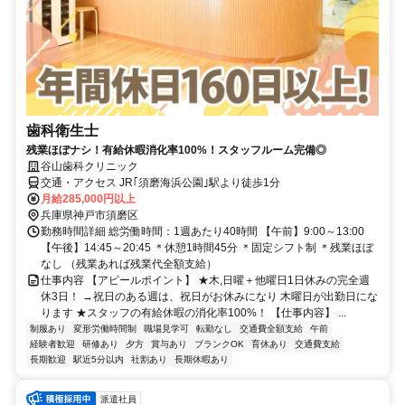
歯科衛生士
残業ほぼナシ！有給休暇消化率100%！スタッフルーム完備◎
谷山歯科クリニック
交通・アクセス JR｢須磨海浜公園｣駅より徒歩1分
月給285,000円以上
兵庫県神戸市須磨区
勤務時間詳細 総労働時間：1週あたり40時間 【午前】9:00～13:00
【午後】14:45～20:45 ＊休憩1時間45分 ＊固定シフト制 ＊残業ほぼ
なし （残業あれば残業代全額支給）
仕事内容 【アピールポイント】 ★木,日曜＋他曜日1日休みの完全週
休3日！ →祝日のある週は、祝日がお休みになり 木曜日が出勤日にな
ります ★スタッフの有給休暇の消化率100%！ 【仕事内容】 ...
制服あり
変形労働時間制
職場見学可
転勤なし
交通費全額支給
午前
経験者歓迎
研修あり
夕方
賞与あり
ブランクOK
育休あり
交通費支給
長期歓迎
駅近5分以内
社割あり
長期休暇あり
派遣社員