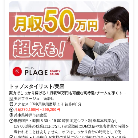
トップスタイリスト/美容
実力でしっかり稼げる！月収50万円も可能な高待遇♪チームを導くトッ
プスタイリスト！
美容プラージュ 須磨店
アクセス JR神戸線須磨駅より 徒歩約1分
月給270,160円～299,200円
兵庫県神戸市須磨区
勤務曜日・時間 8:30～19:00 時間固定シフト制 ※基本残業なし
(19:00以降の残業はほぼなし) ※退勤後にDM送信や集客作業で時間を
奪われることはありません。オフはしっかり自分の時間として使...
仕事情報 ● 仕事内容 お客様の希望に応じた施術や似合うスタイル提