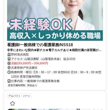
看護師/一般病棟での看護業務/NSS18
非常にきれいな院内★駅チカ★電子カルテあり★病院付属の保育園があ
るので子育て中の方も安心して就業していただけます♪
野村海浜病院
アクセス: 山陽須磨駅（山陽電鉄本線） 徒歩10分
月給255,000円～356,000円
兵庫県神戸市須磨区
勤務時間・曜日: ①8：30～17：00 休憩60分 ②16：30～9：00 休憩
120分 変形労働時間制
仕事内容: 一般病棟での看護業務全般
変形労働時間制
昇給あり
アルバイト・パート