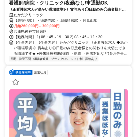
看護師/病院・クリニック/夜勤なし/車通勤OK
《正看護師求人✅️温かい職場環境✨》賞与あり⭕日勤のみ⭕患者様との
関わりを大切にできる職場です⭐
たかだクリニック
【最寄り駅】 ・須磨寺駅 ・山陽須磨駅 ・月見山駅
月給260,000円～300,000円
兵庫県神戸市須磨区
【勤務時間】 1) 08：45～19：30 2) 08：45～12：30
【仕事内容】 【仕事内容】 たかだクリニック 《正看護師求人 ◆温か
い職場環境♪》賞与あり◎日勤のみ◎患者様との関わりを大切にでき
る職場です★ ●外来診療補助(採血 ・処置 ・患者対応など)をお任せ...
長期
学歴不問
経験者歓迎
ブランクOK
シフト制
昇給あり
派遣社員