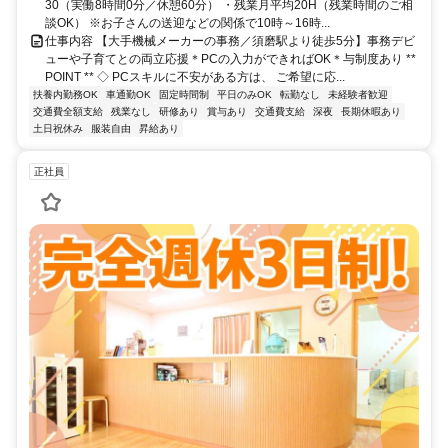
30（実働8時間0分／休憩60分） ・残業月平均20H（残業時間のご相
談OK） ※お子さんの送迎などの関係で10時～16時...
仕事内容 【大手機械メーカーの事務／須磨駅より徒歩5分】事務デビ
ューや子育てとの両立応援＊PCの入力ができればOK＊与制度あり **
POINT ** ◇ PCスキルに不安がある方は、 ご希望に応...
扶養内勤務OK
車通勤OK
固定時間制
平日のみOK
転勤なし
未経験者歓迎
交通費全額支給
残業なし
研修あり
賞与あり
交通費支給
深夜
長期休暇あり
土日祝休み
服装自由
昇給あり
正社員