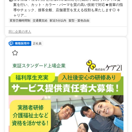
案を行い、カット・カラー・パーマを質の高い技術で対応★後輩の指
導やチェック、接客全般、店舗運営を支える役割も果たします◎ キ
ャリア...
変形労働時間制
交通費支給
駅近5分以内
髪型・髪色自由
同じ企業の求人
正社員