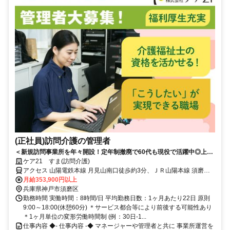
(正社員)訪問介護の管理者
＜新規訪問事業所を年々開設！定年制撤廃で60代も現役で活躍中◎上場
企業の安定基盤で事業所運営＞高収入・高待遇な環境で年齢に関わら
ケア21 すま(訪問介護)
ず、長く第一線でリーダーシップを発揮できる環境！本部のサポートも
アクセス 山陽電鉄本線 月見山南口徒歩約3分、ＪＲ山陽本線 須磨海
充実◎
浜公園北口徒歩約6分、山陽電鉄本線 須磨寺徒歩約9分 山陽電鉄本線
月給353,900円以上
「月見山」駅から徒歩約3分
兵庫県神戸市須磨区
勤務時間 実働時間：8時間/日 平均勤務日数：1ヶ月あたり22日 原則
9:00～18:00(休憩60分) ＊サービス都合等により前後する可能性あり
＊1ヶ月単位の変形労働時間制 (例：30日-1...
仕事内容 ◆- 仕事内容 -◆ マネージャーや管理者と共に 事業所運営を