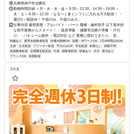
兵庫県神戸市須磨区
勤務時間詳細 ＜月・火・水・金＞ 8:30～12:30、14:30～19:00 ＜
木・土＞ 8:30～12:30 ・なるべく多くシフトに入れる方大歓迎！ ・
週2日～相談ok！ 午前のみ、午後のみ入...
仕事内容 雇用形態：アルバイト・パート 職種：歯科助手 以下基本的
な助手業務からスタート！ ・器具準備 ・滅菌等治療の準備 ・片付
け､ ・バキューム操作 ・電話対応 など 業務に慣れてきたら、 患...
制服あり
業界未経験者歓迎
扶養内勤務OK
副業・WワークOK
1日4時間以内OK
主婦・主夫歓迎
フリーター歓迎
平日のみOK
学生歓迎
転勤なし
経験不問
未経験者歓迎
交通費全額支給
午前
経験者歓迎
研修あり
夕方
賞与あり
ブランクOK
長期歓迎
正社員