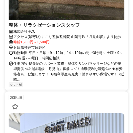
整体・リラクゼーションスタッフ
株式会社HCC
アクセス(最寄駅) にこり整体整骨院 山陽電鉄「月見山駅」より徒歩1
分
時給1,200円～1,500円
兵庫県神戸市須磨区
勤務時間 平日・日曜：9～12時、14～19時の間で3時間～ 土曜：9～
14時 週2～曜日・時間応相談
仕事内容 整骨院のサポート業務・整体やリンパマッサージなどの技
術提供 <◎山陽電鉄「月見山」駅前スグ！通勤便利な職場◎> ★有資
格者も、歓迎します！ ★福利厚生も充実！働きやすい職場です！ <近
隣...
シフト制
派遣社員