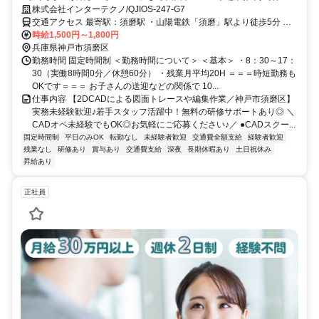
須磨区】実務未経験歓迎♪若手スタッフ活躍中！無料の研修サポートあり
株式会社インターテクノ/QJIOS-247-G7
◎
交通アクセス 最寄駅：須磨駅 ・山陽電鉄「須磨」駅より徒歩5分 ・
時給1,500円～1,800円
JR「鷹取」駅より、徒歩7分 ＼車通勤OK！無料駐車場完備！／
兵庫県神戸市須磨区
勤務時間 固定時間制 ＜勤務時間について＞ ＜基本＞ ・8：30～17：
30（実働8時間0分／休憩60分） ・残業月平均20H ＝＝＝時短勤務も
OKです＝＝＝ お子さんの送迎などの関係で 10...
仕事内容 【2DCADによる図面トレースや編集作業／神戸市須磨区】
実務未経験歓迎♪若手スタッフ活躍中！無料の研修サポートあり◎ ＼
CADオペ未経験でもOK◎お気軽にご応募ください♪／ ●CADスクー...
固定時間制
平日のみOK
転勤なし
未経験者歓迎
交通費全額支給
経験者歓迎
残業なし
研修あり
賞与あり
交通費支給
深夜
長期休暇あり
土日祝休み
昇給あり
正社員