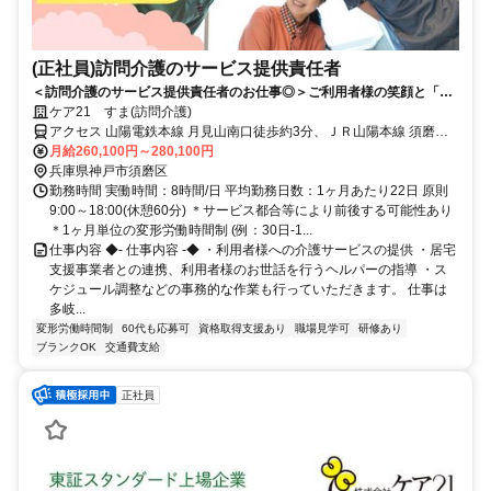
(正社員)訪問介護のサービス提供責任者
＜訪問介護のサービス提供責任者のお仕事◎＞ご利用者様の笑顔と「あ
りがとう」の一言が仕事のやりがいへと変わります。資格を活かし、体
ケア21 すま(訪問介護)
制が整った環境で働きたい方歓迎！
アクセス 山陽電鉄本線 月見山南口徒歩約3分、ＪＲ山陽本線 須磨海
浜公園北口徒歩約6分、山陽電鉄本線 須磨寺徒歩約9分 山陽電鉄本線
月給260,100円～280,100円
「月見山」駅から徒歩約3分
兵庫県神戸市須磨区
勤務時間 実働時間：8時間/日 平均勤務日数：1ヶ月あたり22日 原則
9:00～18:00(休憩60分) ＊サービス都合等により前後する可能性あり
＊1ヶ月単位の変形労働時間制 (例：30日-1...
仕事内容 ◆- 仕事内容 -◆ ・利用者様への介護サービスの提供 ・居宅
支援事業者との連携、利用者様のお世話を行うヘルパーの指導 ・ス
ケジュール調整などの事務的な作業も行っていただきます。 仕事は
多岐...
変形労働時間制
60代も応募可
資格取得支援あり
職場見学可
研修あり
ブランクOK
交通費支給
正社員