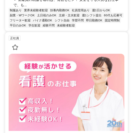
で、も...
制服あり
業界未経験者歓迎
扶養内勤務OK
社員登用あり
週1日からOK
副業・WワークOK
土日祝のみOK
主婦・主夫歓迎
週1シフト提出
60代も応募可
フリーター歓迎
バイク通勤OK
シフト自由
学歴不問
即日勤務OK
固定時間制
平日のみOK
学生歓迎
経験不問
未経験者歓迎
正社員