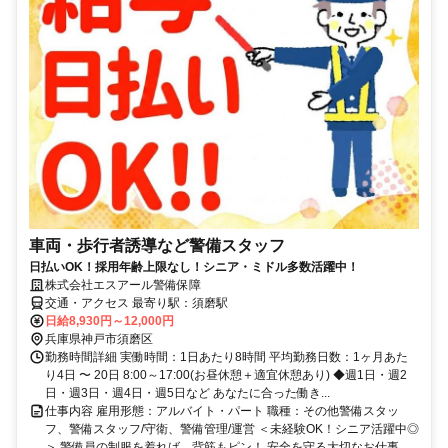
車両・歩行者誘導など警備スタッフ
日払いOK！採用年齢上限なし！シニア・ミドル多数活躍中！
株式会社エスアール警備保障
交通・アクセス 最寄り駅：須磨駅
日給8,930円～12,000円
兵庫県神戸市須磨区
勤務時間詳細 実働時間：1日あたり8時間 平均勤務日数：1ヶ月あた
り4日 〜 20日 8:00～17:00(お昼休憩＋適宜休憩あり) ◆週1日・週2
日・週3日・週4日・週5日など あなたに合った働き...
仕事内容 雇用形態：アルバイト・パート 職種：その他警備スタッ
フ、警備スタッフ/守衛、警備管理/運営 ＜未経験OK！シニア活躍中◎
＞ 警備員の制服を着れば、背筋もピン！ 安全を守る大切なお仕事