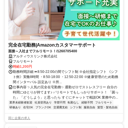
完全在宅勤務|Amazonカスタマーサポート
面接～入社までフルリモート！/1260705400
アルティウスリンク株式会社
フルリモート
時給1,200円
勤務時間詳細 ⏩8:50-22:00の間でシフト制 ※会社指定シフト 《シフ
ト例》実働8時間 ・8:50-18:00 ・12:50-22:00 ※健康管理のため勤務
間インターバル 設定あり ※所...
仕事内容 ✨人気の完全在宅勤務✨ 通勤ゼロでストレスフリー 自分の
時間にゆとりが持てます♪ ✅リモートでもしっかりサポート！ 「困っ
た」「どうしよう」と思ったら すぐにチャットで相談OK 業務中の...
業界未経験者歓迎
社員登用あり
学歴不問
転勤なし
経験不問
フルリモート
研修あり
在宅OK
ブランクOK
交通費支給
シフト制
服装自由
髪型・髪色自由
同じ企業の求人