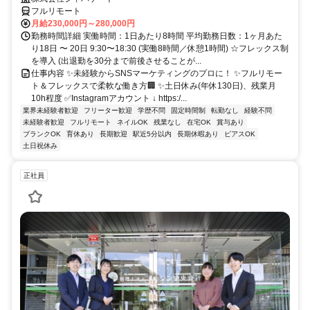
フルリモート
月給230,000円～280,000円
勤務時間詳細 実働時間：1日あたり8時間 平均勤務日数：1ヶ月あた
り18日 〜 20日 9:30〜18:30 (実働8時間／休憩1時間) ☆フレックス制
を導入 (出退勤を30分まで前後させることが...
仕事内容 ✨未経験からSNSマーケティングのプロに！ ✨フルリモー
ト＆フレックスで柔軟な働き方🏢 ✨土日休み(年休130日)、残業月
10h程度 ✅Instagramアカウント ↓ https:/...
業界未経験者歓迎
フリーター歓迎
学歴不問
固定時間制
転勤なし
経験不問
未経験者歓迎
フルリモート
ネイルOK
残業なし
在宅OK
賞与あり
ブランクOK
育休あり
長期歓迎
駅近5分以内
長期休暇あり
ピアスOK
土日祝休み
正社員