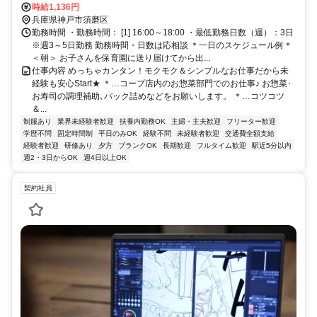
浜公園北口徒歩約7分、山陽電鉄本線 須磨寺徒歩約9分
時給1,136円
兵庫県神戸市須磨区
勤務時間 ・勤務時間： [1] 16:00～18:00 ・最低勤務日数（週）：3日
※週3～5日勤務 勤務時間・日数は応相談 ＊一日のスケジュール例＊
＜朝＞ お子さんを保育園に送り届けてから出...
仕事内容 めっちゃカンタン！モクモク＆シンプルなお仕事だから未
経験も安心Start★ ＊…コープ店内のお惣菜部門でのお仕事♪ お惣菜･
お寿司の調理補助､パック詰めなどをお願いします。 ＊…コツコツ
＆...
制服あり
業界未経験者歓迎
扶養内勤務OK
主婦・主夫歓迎
フリーター歓迎
学歴不問
固定時間制
平日のみOK
経験不問
未経験者歓迎
交通費全額支給
経験者歓迎
研修あり
夕方
ブランクOK
長期歓迎
フルタイム歓迎
駅近5分以内
週2・3日からOK
週4日以上OK
契約社員