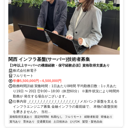
関西 インフラ基盤(サーバー)技術者募集
【3年以上サーバーの構築経験・保守経験必須】資格取得支援あり
株式会社林電子
フルリモート
年俸5,500,000円～6,500,000円
勤務時間詳細 実働時間：1日あたり8時間 平均勤務日数：1ヶ月あた
り19日 〜 20日 ⏰9:00～18:00（休憩60分） ※案件状況により時間外
勤務が 発生する場合がございます。
仕事内容 _/_/_/_/_/_/_/_/_/_/_/_/_/_/_/_/_/_/ メガバンク基盤を支える
インフラエンジニア募集 金融インフラの最前線で、 本物の基盤技術
を磨きませんか。 当社...
資格取得支援あり
固定時間制
転勤なし
フルリモート
経験者歓迎
研修あり
賞与あり
育休あり
交通費支給
土日祝休み
ひげOK
髪型・髪色自由