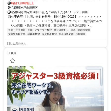
時給3,200円以上
兵庫県神戸市須磨区
勤務時間 固定時間制 下記をご確認ください！ シフト調整
仕事内容 【お問い合わせ番号：384-4204-6029】 ＋・＋・＋・＋・
＋・＋・＋・＋・＋・＋ ＜主な仕事内容について＞ ・処方箋に基づ
いた調剤 ・患者への服薬指導、薬の効果や注意点の説明 ・...
主婦・主夫歓迎
長期
フリーター歓迎
社会保険あり
急募
固定時間制
交通費全額支給
経験者歓迎
有資格者歓迎
社会保険完備
長期歓迎
同じ企業の求人
正社員