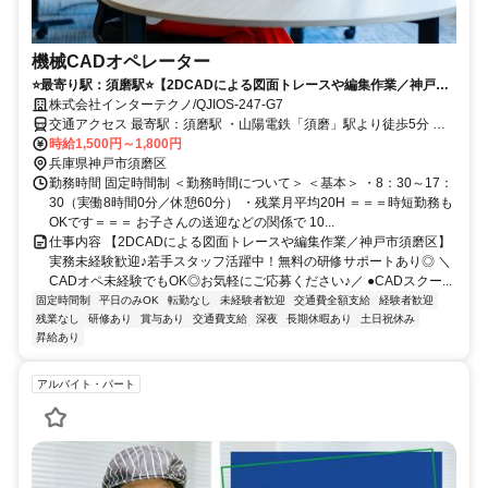
機械CADオペレーター
⭐️最寄り駅：須磨駅⭐️【2DCADによる図面トレースや編集作業／神戸市
須磨区】実務未経験歓迎♪若手スタッフ活躍中！無料の研修サポートあり
株式会社インターテクノ/QJIOS-247-G7
◎
交通アクセス 最寄駅：須磨駅 ・山陽電鉄「須磨」駅より徒歩5分 ・
時給1,500円～1,800円
JR「鷹取」駅より、徒歩7分 ＼車通勤OK！無料駐車場完備！／
兵庫県神戸市須磨区
勤務時間 固定時間制 ＜勤務時間について＞ ＜基本＞ ・8：30～17：
30（実働8時間0分／休憩60分） ・残業月平均20H ＝＝＝時短勤務も
OKです＝＝＝ お子さんの送迎などの関係で 10...
仕事内容 【2DCADによる図面トレースや編集作業／神戸市須磨区】
実務未経験歓迎♪若手スタッフ活躍中！無料の研修サポートあり◎ ＼
CADオペ未経験でもOK◎お気軽にご応募ください♪／ ●CADスクー...
固定時間制
平日のみOK
転勤なし
未経験者歓迎
交通費全額支給
経験者歓迎
残業なし
研修あり
賞与あり
交通費支給
深夜
長期休暇あり
土日祝休み
昇給あり
アルバイト・パート