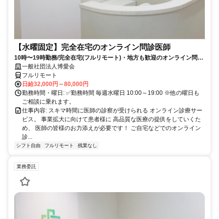
【水曜固定】完全在宅のオンライン問診医師
10時〜19時勤務/完全在宅(フルリモート)・地方も歓迎のオンライン問診
業務
一般社団法人博愛会
フルリモート
日給32,000円～80,000円
勤務時間・曜日: ✅勤務時間 毎週水曜日 10:00～19:00 ※他の曜日も
ご相談に乗れます。
仕事内容: スキマ時間に医師の診察が受けられる オンライン診療サー
ビス。 事業拡大に向けて患者様に 高品質な医療の提供をしていくた
め、 医師の皆様のお力添えが必要です！ ご自宅などでのオンライン
診...
シフト自由
フルリモート
残業なし
業務委託