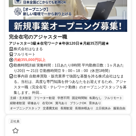
完全在宅のアジャスター職
アジャスター3級★在宅ワーク★年休120日★月給35万円超★
株式会社はなまる
フルリモート
月給355,000円以上
勤務時間詳細 実働時間：1日あたり8時間 平均勤務日数：1ヶ月あた
り20日 〜 21日 ⏰勤務時間⏰ 9：00～18：00（休憩1時間）
仕事内容 自動車買取・販売業界で強固な基盤を誇る株式会社はなま
る。当社は、高度な専門知識を持つあなたをお迎えするため、アジャ
スター職（完全在宅・テレワーク勤務）のオープニングスタッフを募
集します。外回...
主婦・主夫歓迎
フリーター歓迎
学歴不問
固定時間制
転勤なし
フルリモート
経験者歓迎
研修あり
在宅OK
賞与あり
ブランクOK
育休あり
オープニングスタッフ
交通費支給
長期歓迎
長期休暇あり
土日祝休み
服装自由
正社員