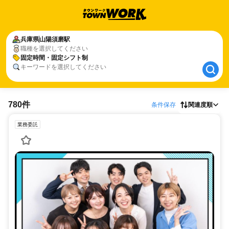
兵庫県
兵庫県
山陽須磨駅
山陽須磨駅
職種を選択してください
固定時間・固定シフト制
固定時間・固定シフト制
キーワードを選択してください
780件
条件保存
関連度順
業務委託