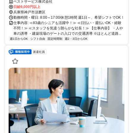
ベストサービス株式会社
日給9,000円以上
兵庫県神戸市須磨区
勤務時間・曜日: 8:00～17:00/休憩1時間 週1日～、希望シフトでOK！
仕事内容: ≪83歳のシニアも活躍中！≫ ≪日払い・週払いOK・経験
不問！≫ ≪スタッフを気遣う朗らかな社長！≫ 【仕事内容】 ・人や
車の誘導 ・建築現場のゲートの入口での交通誘導 ※ほとんど道路...
週1日からOK
シフト自由
固定時間制
週2・3日からOK
派遣社員