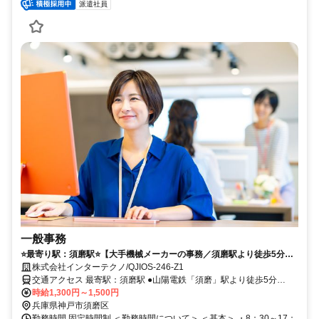
派遣社員
一般事務
⭐️最寄り駅：須磨駅⭐️【大手機械メーカーの事務／須磨駅より徒歩5分】
事務デビューや子育てとの両立応援＊PCの入力ができればOK＊与制度
株式会社インターテクノ/QJIOS-246-Z1
あり
交通アクセス 最寄駅：須磨駅 ●山陽電鉄「須磨」駅より徒歩5分
時給1,300円～1,500円
●JR「鷹取」駅より、徒歩7分 ＼車通勤OK！無料駐車場完備！／
兵庫県神戸市須磨区
勤務時間 固定時間制 ＜勤務時間について＞ ＜基本＞ ・8：30～17：