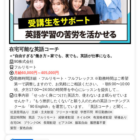
在宅可能な英語コーチ
＜“自由すぎる”働き方＞家でも、夜でも。英語が仕事になる。
90株式会社
フルリモート
月給60,000円～405,000円
勤務時間詳細 ・フルリモート・フルフレックス ※勤務時間はご希望
第一で調整しますので、お気軽にご相談ください。 ・朝6:00〜10:00
頃、夕方17:00〜24:00の時間帯を中心にレッスンを提供して...
仕事内容 「せっかく身につけた英語力、使わないまま眠らせていま
せんか？」 “もう挫折したくない”と願う人のための英語コーチングス
クール 「90 English」を運営しています。 「英語コーチ」と聞く...
社員登用あり
主婦・主夫歓迎
フリーター歓迎
学歴不問
即日勤務OK
固定時間制
英語
フルリモート
経験者歓迎
ネイルOK
有資格者歓迎
研修あり
在宅OK
ブランクOK
長期歓迎
ピアスOK
服装自由
履歴書不要
髪型・髪色自由