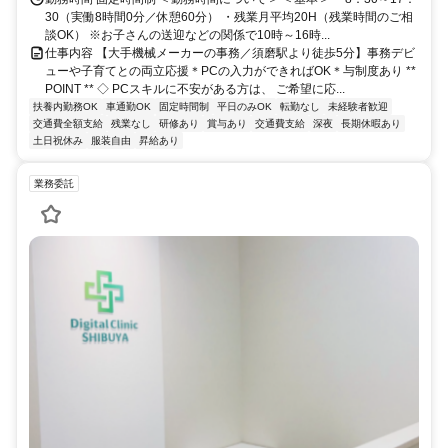
30（実働8時間0分／休憩60分） ・残業月平均20H（残業時間のご相
談OK） ※お子さんの送迎などの関係で10時～16時...
仕事内容 【大手機械メーカーの事務／須磨駅より徒歩5分】事務デビ
ューや子育てとの両立応援＊PCの入力ができればOK＊与制度あり **
POINT ** ◇ PCスキルに不安がある方は、 ご希望に応...
扶養内勤務OK
車通勤OK
固定時間制
平日のみOK
転勤なし
未経験者歓迎
交通費全額支給
残業なし
研修あり
賞与あり
交通費支給
深夜
長期休暇あり
土日祝休み
服装自由
昇給あり
業務委託