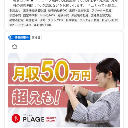
ら安心Start★ ＊…コープ店内のお惣菜部門でのお仕事♪ お惣菜･お寿
司の調理補助､パック詰めなどをお願いします。 ＊…とっても簡単...
制服あり
業界未経験者歓迎
扶養内勤務OK
主婦・主夫歓迎
フリーター歓迎
学歴不問
固定時間制
平日のみOK
経験不問
未経験者歓迎
交通費全額支給
経験者歓迎
研修あり
夕方
ブランクOK
長期歓迎
フルタイム歓迎
駅近5分以内
週2・3日からOK
週4日以上OK
正社員