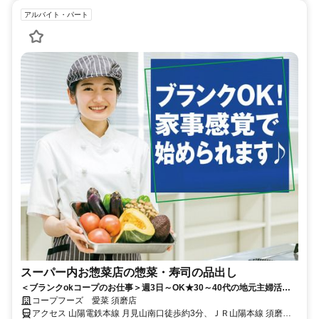
アルバイト・パート
スーパー内お惣菜店の惣菜・寿司の品出し
＜ブランクokコープのお仕事＞週3日～OK★30～40代の地元主婦活躍
中！短時間＆単純作業で復帰に◎仕事後はお買い物も◎
コープフーズ 愛菜 須磨店
アクセス 山陽電鉄本線 月見山南口徒歩約3分、ＪＲ山陽本線 須磨海