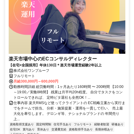
楽天市場中心のECコンサルディレクター
【在宅×全国採用】年休130日＊楽天市場運営経験2年以上
株式会社ワンプルーフ
フルリモート
月給300,000円～600,000円
勤務時間詳細 総労働時間：1ヶ月あたり160時間 〜 200時間 【10:00
～19:00／実働8時間】 残業は月平均20h程度。 自分でタスクをコン
トロールできれば、 定時ピタ退社も全然OK！...
仕事内容 楽天RMSなど使ってクライアントの EC戦略立案から実行ま
でをチームで担当。 分析・施策提案・運用を一貫して行い、 売上最
大化を牽引します。 デロンギ等、ナショナルブランドの 年間売り
上...
資格取得支援あり
固定時間制
住宅手当あり
フルリモート
経験者歓迎
研修あり
在宅OK
賞与あり
育休あり
交通費支給
資格取得手当あり
長期休暇あり