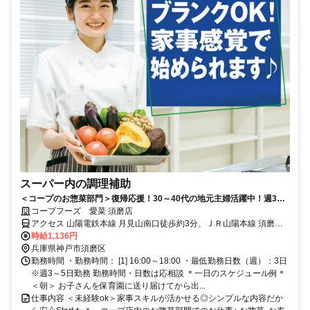
スーパー内の調理補助
＜コープのお惣菜部門＞復帰応援！30～40代の地元主婦活躍中！週3日
～短時間OKで子育て両立♪特売品情報もイチ早くGET☆
コープフーズ 愛菜 須磨店
アクセス 山陽電鉄本線 月見山南口徒歩約3分、ＪＲ山陽本線 須磨海
浜公園北口徒歩約7分、山陽電鉄本線 須磨寺徒歩約9分
時給1,136円
兵庫県神戸市須磨区
勤務時間 ・勤務時間： [1] 16:00～18:00 ・最低勤務日数（週）：3日
※週3～5日勤務 勤務時間・日数は応相談 ＊一日のスケジュール例＊
＜朝＞ お子さんを保育園に送り届けてから出...
仕事内容 ＜未経験ok＞家事スキルが活かせる◎シンプルな内容だか