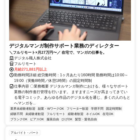
デジタルマンガ制作サポート業務のディレクター
＼フルリモート×月27万円〜／ 在宅で、マンガの仕事を。
デジタル職人株式会社
フルリモート
月給271,881円以上
勤務時間詳細 総労働時間：1ヶ月あたり160時間 勤務時間は10:00～
19:00（実働8時間／休憩1時間）の固定時間制
仕事内容 〇業務概要 デジタルマンガ制作における、様々なサポート
業務の制作進行管理を行います。 ますますニーズが高まってきてい
る電子コミック。あらゆる作品のデジタル化を通じ、多くの人のもと
へマンガを...
業界未経験者歓迎
副業・WワークOK
フリーター歓迎
学歴不問
固定時間制
経験不問
未経験者歓迎
フルリモート
経験者歓迎
ネイルOK
在宅OK
ブランクOK
ピアスOK
服装自由
ひげOK
髪型・髪色自由
アルバイト・パート