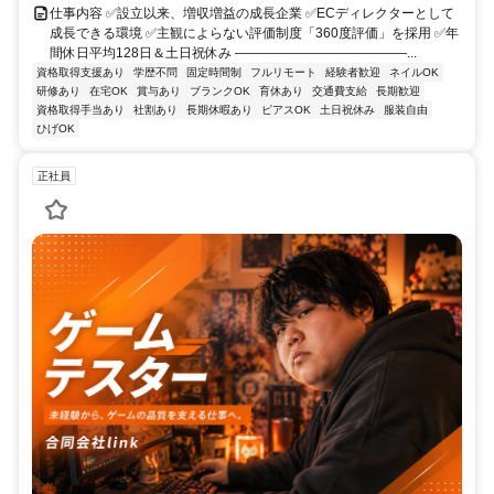
仕事内容 ✅設立以来、増収増益の成長企業 ✅ECディレクターとして
成長できる環境 ✅主観によらない評価制度「360度評価」を採用 ✅年
間休日平均128日＆土日祝休み ―――――――――――――...
資格取得支援あり
学歴不問
固定時間制
フルリモート
経験者歓迎
ネイルOK
研修あり
在宅OK
賞与あり
ブランクOK
育休あり
交通費支給
長期歓迎
資格取得手当あり
社割あり
長期休暇あり
ピアスOK
土日祝休み
服装自由
ひげOK
正社員