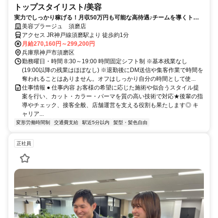
トップスタイリスト/美容
実力でしっかり稼げる！月収50万円も可能な高待遇♪チームを導くトッ
プスタイリスト！
美容プラージュ 須磨店
アクセス JR神戸線須磨駅より 徒歩約1分
月給270,160円～299,200円
兵庫県神戸市須磨区
勤務曜日・時間 8:30～19:00 時間固定シフト制 ※基本残業なし
(19:00以降の残業はほぼなし) ※退勤後にDM送信や集客作業で時間を
奪われることはありません。オフはしっかり自分の時間として使...
仕事情報 ● 仕事内容 お客様の希望に応じた施術や似合うスタイル提
案を行い、カット・カラー・パーマを質の高い技術で対応★後輩の指
導やチェック、接客全般、店舗運営を支える役割も果たします◎ キ
ャリア...
変形労働時間制
交通費支給
駅近5分以内
髪型・髪色自由
正社員