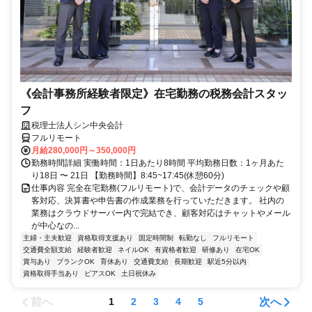
《会計事務所経験者限定》在宅勤務の税務会計スタッ
フ
税理士法人シン中央会計
フルリモート
月給280,000円～350,000円
勤務時間詳細 実働時間：1日あたり8時間 平均勤務日数：1ヶ月あた
り18日 〜 21日 【勤務時間】8:45~17:45(休憩60分)
仕事内容 完全在宅勤務(フルリモート)で、会計データのチェックや顧
客対応、決算書や申告書の作成業務を行っていただきます。 社内の
業務はクラウドサーバー内で完結でき、顧客対応はチャットやメール
が中心なの...
主婦・主夫歓迎
資格取得支援あり
固定時間制
転勤なし
フルリモート
交通費全額支給
経験者歓迎
ネイルOK
有資格者歓迎
研修あり
在宅OK
賞与あり
ブランクOK
育休あり
交通費支給
長期歓迎
駅近5分以内
資格取得手当あり
ピアスOK
土日祝休み
前へ
次へ
1
2
3
4
5