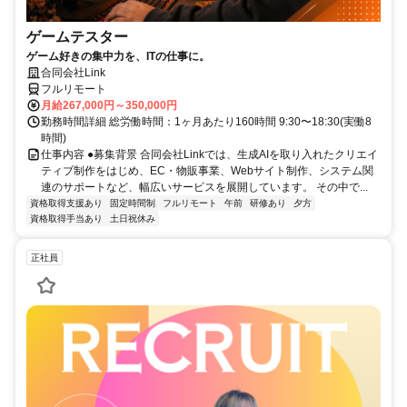
ゲームテスター
ゲーム好きの集中力を、ITの仕事に。
合同会社Link
フルリモート
月給267,000円～350,000円
勤務時間詳細 総労働時間：1ヶ月あたり160時間 9:30〜18:30(実働8
時間)
仕事内容 ●募集背景 合同会社Linkでは、生成AIを取り入れたクリエイ
ティブ制作をはじめ、EC・物販事業、Webサイト制作、システム関
連のサポートなど、幅広いサービスを展開しています。 その中で...
資格取得支援あり
固定時間制
フルリモート
午前
研修あり
夕方
資格取得手当あり
土日祝休み
正社員