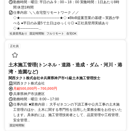
勤務時間・曜日: 平日のみ 9：00～18：00 実働時間：1日あたり8時
間 休憩1時間
仕事内容: ＼＼在宅型リモートワーク ／／
◇★───────────────★◇ ●BtoB提案営業の基礎～実践が学
べる ●平日のみ週5で土日はゆっくり◎ ●正社員登用実績あり
◇★───────...
社員登用あり
固定時間制
フルリモート
在宅OK
正社員
土木施工管理(トンネル・道路・造成・ダム・河川・港
湾・造園など)
関西タクト株式会社＠兵庫県神戸市×1級土木施工管理技士
関西タクト株式会社
月給500,000円～700,000円
兵庫県神戸市須磨区
勤務時間・曜日: 8:00～17:00
仕事内容: ■業務内容： 大手ゼネコンの下請工事や公共工事の土木施
工管理のほか、土木に関する専門性を活用した業務全般をお任せいた
します。具体的には、施工管理技術者として、品質管理や工程管理、
安全管理...
固定時間制