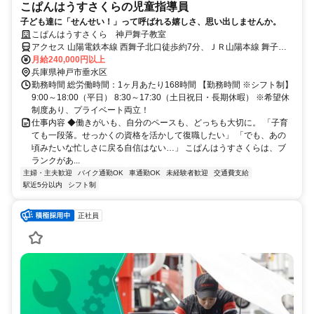
こぱんはうすさくらの児童指導員
子ども達に「せんせい！」って呼ばれる嬉しさ、思い出しませんか。
こぱんはうすさくら 神戸舞子教室
アクセス 山陽電鉄本線 西舞子北口徒歩約7分、ＪＲ山陽本線 舞子南
口徒歩約14分、山陽電鉄本線 舞子公園北出口徒歩約14分
月給240,000円以上
兵庫県神戸市垂水区
勤務時間 総労働時間：1ヶ月あたり168時間 【勤務時間 ※シフト制】
9:00～18:00（平日） 8:30～17:30（土日祝日・長期休暇） ※希望休
制度あり、プライベート両立！
仕事内容 ◆働きがいも、自分のペースも、どっちも大切に。 「子育
ても一段落。せっかくの資格を活かして復職したい」 「でも、あの
頃みたいな忙しさに戻る自信はない…」 こぱんはうすさくらは、ブ
ランクがあ...
主婦・主夫歓迎
バイク通勤OK
車通勤OK
未経験者歓迎
交通費支給
駅近5分以内
シフト制
正社員