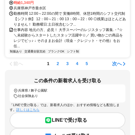
子徒歩約6分、ＪＲ山陽本線 舞子北口徒歩約8分 JR「垂水駅」より徒
時給1,340円
歩1分
兵庫県神戸市垂水区
勤務時間 12:00～22:00の間で 実働8時間、休憩1時間のシフト交代制
【シフト例】 12：00～21：00 13：00～22：00 ◎残業はほとんどあ
りません！ 勤務曜日:土日祝含むシフ...
仕事内容 地元の方、必見！ 大手スーパーのレジスタッフ募集.・*☆
＼未経験からスタートしたスタッフ活躍中☆／ 買い物かごの商品を
レジでピッ♪ ↓ そのままお会計（現金・クレジット・その他）をお
任...
制服あり
交通費全額支給
ブランクOK
シフト制
前へ
次へ
1
2
3
4
5
この条件の新着求人を受け取る
兵庫県 / 舞子公園駅
社会保険あり
「LINEで受け取る」では、新着求人のほか、おすすめ情報なども配信しま
す。
詳しくはこちら
LINEで受け取る