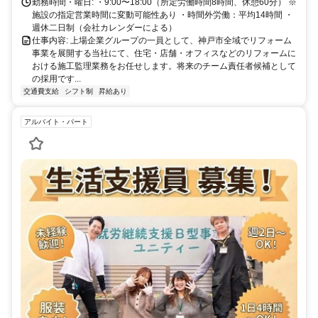
勤務時間・曜日: ・9:00〜18:00（所定労働時間8時間、休憩60分） ※
施設の指定営業時間に変動可能性あり ・時間外労働：平均14時間 ・
週休二日制（会社カレンダーによる）
仕事内容: 上場企業グループの一員として、神戸市全域でリフォーム
事業を展開する当社にて、住宅・店舗・オフィスなどのリフォームに
おける施工監理業務をお任せします。将来のチーム責任者候補として
の採用です...
交通費支給
シフト制
昇給あり
アルバイト・パート