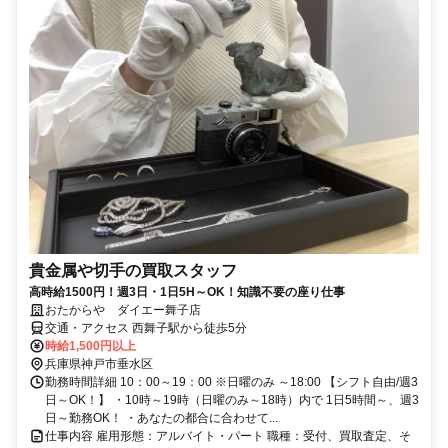
貴金属や切手の買取スタッフ
高時給1500円！週3日・1日5H～OK！知識不要の座り仕事
おたからや ダイエー舞子店
交通・アクセス 西舞子駅から徒歩5分
時給1,500円以上
兵庫県神戸市垂水区
勤務時間詳細 10：00～19：00 ※日曜のみ ～18:00 【シフト自由/週3
日～OK！】 ・10時～19時（日曜のみ～18時）内で 1日5時間～、週3
日～勤務OK！ ・あなたの都合に合わせて...
仕事内容 雇用形態：アルバイト・パート 職種：受付、買取査定、そ