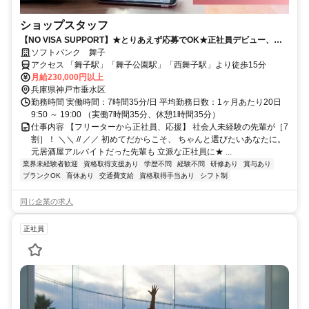
ショップスタッフ
【NO VISA SUPPORT】★とりあえず応募でOK★正社員デビュー、こ
こから！
ソフトバンク 舞子
アクセス 「舞子駅」「舞子公園駅」「西舞子駅」より徒歩15分
月給230,000円以上
兵庫県神戸市垂水区
勤務時間 実働時間：7時間35分/日 平均勤務日数：1ヶ月あたり20日
9:50 ～ 19:00 （実働7時間35分、休憩1時間35分）
仕事内容 【フリーターから正社員、応援】 社会人未経験の先輩が［7
割］！ ＼＼ // ／／ 初めてだからこそ、 ちゃんと選びたいあなたに。
元居酒屋アルバイトだった先輩も 立派な正社員に★ ...
業界未経験者歓迎
資格取得支援あり
学歴不問
経験不問
研修あり
賞与あり
ブランクOK
育休あり
交通費支給
資格取得手当あり
シフト制
同じ企業の求人
正社員