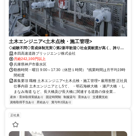
土木エンジニア<土木点検・施工管理>
◇経験不問◇育成体制充実◇第2新卒歓迎◇社会貢献度が高く、誇りを
もって取り組める仕事です！
本四高速道路ブリッジエンジ株式会社
月給242,100円以上
兵庫県神戸市垂水区
勤務時間・曜日 9:00～17:30（休憩１時間） *残業時間は月平均19時
間程度
募集要項 職種 土木エンジニア<土木点検・施工管理> 雇用形態 正社員
仕事内容 土木エンジニアとし5て、 ・明石海峡大橋 ・瀬戸大橋 ・し
まなみ海道 など、長大橋及び長大橋に関連する道路の保全業...
産休・育休取得実績あり
固定時間制
制服貸与
育休あり
交通費支給
資格取得手当あり
昇給あり
賞与年2回あり
正社員