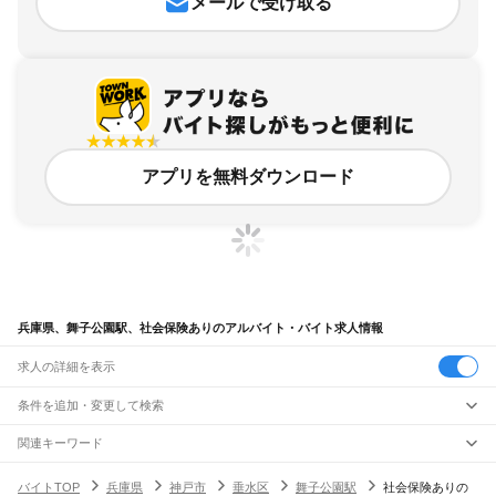
メールで受け取る
アプリを無料ダウンロード
兵庫県、舞子公園駅、社会保険ありのアルバイト・バイト求人情報
求人の詳細を表示
条件を追加・変更して検索
市区町村を追加・変更
関連キーワード
完全在宅ワーク 全国
シール貼り 在宅
現在地周辺
ガチャガチャ
犬カフェ
兵庫県
駅を追加・変更
バイトTOP
兵庫県
神戸市
垂水区
舞子公園駅
社会保険ありの
兵庫県
すべて