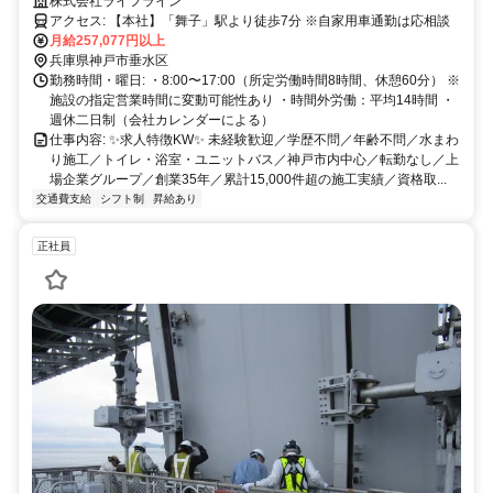
株式会社ライフライン
アクセス: 【本社】「舞子」駅より徒歩7分 ※自家用車通勤は応相談
月給257,077円以上
兵庫県神戸市垂水区
勤務時間・曜日: ・8:00〜17:00（所定労働時間8時間、休憩60分） ※
施設の指定営業時間に変動可能性あり ・時間外労働：平均14時間 ・
週休二日制（会社カレンダーによる）
仕事内容: ✨求人特徴KW✨ 未経験歓迎／学歴不問／年齢不問／水まわ
り施工／トイレ・浴室・ユニットバス／神戸市内中心／転勤なし／上
場企業グループ／創業35年／累計15,000件超の施工実績／資格取...
交通費支給
シフト制
昇給あり
正社員