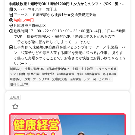
未経験歓迎！短時間OK！時給1200円！夕方からのシフトでOK！髪・ネ
イル自由度高め♪学校との両立も応援♪ 学生や高校生が多数活躍中です
スーパーマルハチ 舞子店
♪|アルバイト・日配
アクセス ＪＲ舞子駅から徒歩1分★交通費規定支給
時給1,200円
兵庫県神戸市垂水区
勤務時間 17：00～22：00 18：00～22：00 週3～4日、1日4～5時間
でOK ・扶養控除内OK ・短時間OK 「来週はテストがあるので」
「子どもが急に熱を出してしまって…」 そんな...
仕事内容 ＼未経験OK◎商品を並べるシンプルワーク！／ 乳製品・パ
ン・和菓子などの毎日入荷する商品を売場に並べるお仕事。 見やす
く整った売場をつくることで、お客さまが快適にお買い物できるよう
サポートし...
制服あり
扶養内勤務OK
1日4時間以内OK
主婦・主夫歓迎
フリーター歓迎
シフト自由
学歴不問
学生歓迎
未経験者歓迎
午前
経験者歓迎
ネイルOK
研修あり
夕方
ブランクOK
交通費支給
長期歓迎
シフト制
ピアスOK
週4日以上OK
正社員