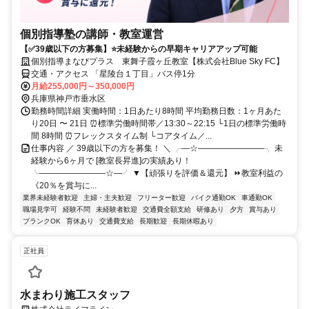
個別指導塾の講師・教室運営
【✅39歳以下の方募集】⭐未経験からの早期キャリアアップ可能
個別指導まなびプラス 東舞子霞ヶ丘教室【株式会社Blue Sky FC】
交通・アクセス 「星陵台１丁目」バス停1分
月給255,000円～350,000円
兵庫県神戸市垂水区
勤務時間詳細 実働時間：1日あたり8時間 平均勤務日数：1ヶ月あた
り20日 〜 21日 ⏰標準労働時間帯／13:30～22:15 └1日の標準労働時
間 8時間 ⏰フレックスタイム制 └コアタイム／...
仕事内容 ／ 39歳以下の方を募集！ ＼ ╭―☆――――――――╮ 未
経験から6ヶ月で [教室長昇進]の実績あり！
╰――――――――☆―╯ ▼【頑張りを評価＆還元】 ⏩教室利益の
《20％を賞与に...
業界未経験者歓迎
主婦・主夫歓迎
フリーター歓迎
バイク通勤OK
車通勤OK
職場見学可
経験不問
未経験者歓迎
交通費全額支給
研修あり
夕方
賞与あり
ブランクOK
育休あり
交通費支給
長期歓迎
長期休暇あり
正社員
水まわり施工スタッフ