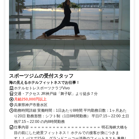
スポーツジムの受付スタッフ
海の見えるホテルフィットネスでお仕事！
ホテルセトレスポーツクラブVivo
交通・アクセス JR神戸線「舞子駅」より徒歩７分
月給250,000円以上
兵庫県神戸市垂水区
勤務時間詳細 実働時間：1日あたり8時間 平均勤務日数：1ヶ月あた
り20日 勤務形態：シフト制（1日8時間勤務） 平日/7:15～22:00 土日
祝/7:15～22:00 の内8時間勤務
仕事内容 ＝＝＝＝＝＝＝＝＝＝＝＝＝＝＝＝＝＝＝ 明石海峡大橋を
目の前にした絶景フィットネス！ ホテルでの接客が身につきま
す！！ バスで15分、グランドニッコー淡路のフィットネスも 兼務し