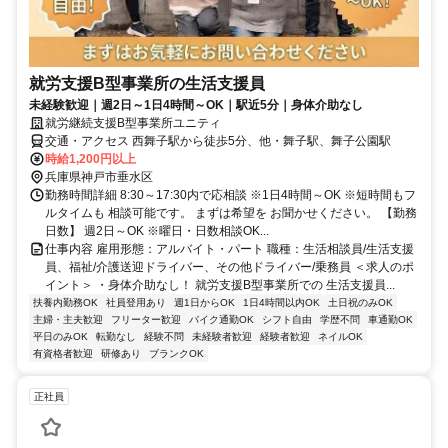
就労支援B型事業所の生活支援員
未経験歓迎｜週2日～1日4時間～OK｜駅近5分｜身体介助なし
就労継続支援B型事業所ユニティ
交通・アクセス 西舞子駅から徒歩5分、他・舞子駅、舞子公園駅
時給1,200円以上
兵庫県神戸市垂水区
勤務時間詳細 8:30～17:30内で応相談 ※1日4時間～OK ※短時間もフ
ルタイムも 相談可能です。 まずは希望を お聞かせください。 【勤務
日数】 週2日～OK ※曜日・日数相談OK...
仕事内容 雇用形態：アルバイト・パート 職種：生活相談員/生活支援
員、福祉/介護送迎ドライバー、その他ドライバー/乗務員 ＜求人のポ
イント＞ ・身体介助なし！ 就労支援B型事業所での 生活支援員...
扶養内勤務OK
社員登用あり
週1日からOK
1日4時間以内OK
土日祝のみOK
主婦・主夫歓迎
フリーター歓迎
バイク通勤OK
シフト自由
学歴不問
車通勤OK
平日のみOK
転勤なし
経験不問
未経験者歓迎
経験者歓迎
ネイルOK
有資格者歓迎
研修あり
ブランクOK
正社員