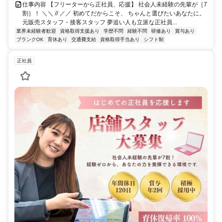
仕事内容 【フリーターから正社員、応援】 社会人未経験の先輩が［7
割］！ ＼＼ // ／／ 初めてだからこそ、 ちゃんと選びたいあなたに。
元販売スタッフ・接客スタッフ 夢追い人も立派な正社員...
業界未経験者歓迎
資格取得支援あり
学歴不問
経験不問
研修あり
賞与あり
ブランクOK
育休あり
交通費支給
資格取得手当あり
シフト制
正社員