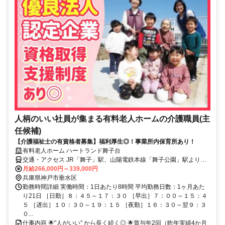
人柄のいい社員が集まる有料老人ホームの介護職員(主
任候補)
【介護福祉士の有資格者募集】福利厚生◎！事業所内保育所あり！
有料老人ホーム ハートランド舞子台
交通・アクセス JR「舞子」駅、山陽電鉄本線「舞子公園」駅より徒
歩10分
月給266,000円～339,000円
兵庫県神戸市垂水区
勤務時間詳細 実働時間：1日あたり8時間 平均勤務日数：1ヶ月あた
り21日 ［日勤］８：４５～１７：３０ ［早出］７：００～１５：４
５ ［遅出］１０：３０～１９：１５ ［夜勤］１６：３０～翌９：３
０...
仕事内容 🌟"人がいい” から長く続く◎ 🌟賞与年2回（昨年実績4か月