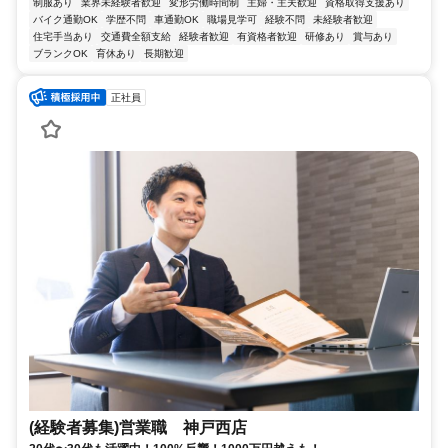
制服あり
業界未経験者歓迎
変形労働時間制
主婦・主夫歓迎
資格取得支援あり
バイク通勤OK
学歴不問
車通勤OK
職場見学可
経験不問
未経験者歓迎
住宅手当あり
交通費全額支給
経験者歓迎
有資格者歓迎
研修あり
賞与あり
ブランクOK
育休あり
長期歓迎
正社員
(経験者募集)営業職 神戸西店