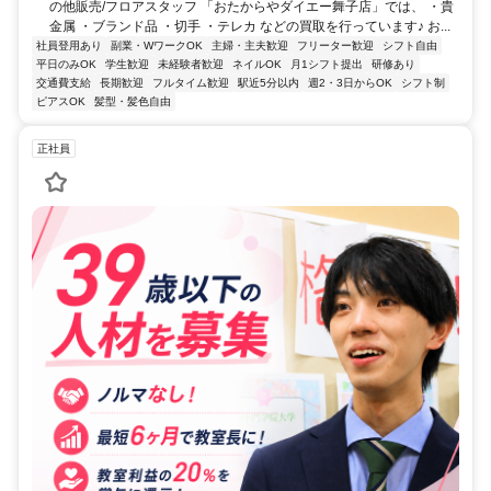
の他販売/フロアスタッフ 「おたからやダイエー舞子店」では、 ・貴
金属 ・ブランド品 ・切手 ・テレカ などの買取を行っています♪ お...
社員登用あり
副業・WワークOK
主婦・主夫歓迎
フリーター歓迎
シフト自由
平日のみOK
学生歓迎
未経験者歓迎
ネイルOK
月1シフト提出
研修あり
交通費支給
長期歓迎
フルタイム歓迎
駅近5分以内
週2・3日からOK
シフト制
ピアスOK
髪型・髪色自由
正社員