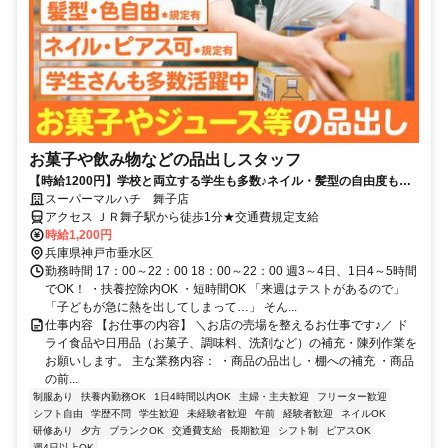
お菓子や飲み物などの品出しスタッフ
【時給1200円】学校と両立する学生も多数♪ネイル・髪型の自由度も高
い♪新商品や人気商品にも詳しくなれる品出し部門◎週3日～大募集中|ア
スーパーマルハチ 舞子店
ルバイト・ドライ
アクセス ＪＲ舞子駅から徒歩1分★交通費規定支給
時給1,200円
兵庫県神戸市垂水区
勤務時間 17：00～22：00 18：00～22：00 週3～4日、1日4～5時間
でOK！ ・扶養控除内OK ・短時間OK 「来週はテストがあるので」
「子どもが急に熱を出してしまって…」 そん...
仕事内容 【お仕事の内容】 ＼お店の売場を整えるお仕事です♪／ ド
ライ食品や日用品（お菓子、調味料、洗剤など）の補充・陳列作業を
お願いします。 主な業務内容： ・商品の品出し・棚への補充 ・商品
の前...
制服あり
扶養内勤務OK
1日4時間以内OK
主婦・主夫歓迎
フリーター歓迎
シフト自由
学歴不問
学生歓迎
未経験者歓迎
午前
経験者歓迎
ネイルOK
研修あり
夕方
ブランクOK
交通費支給
長期歓迎
シフト制
ピアスOK
週4日以上OK