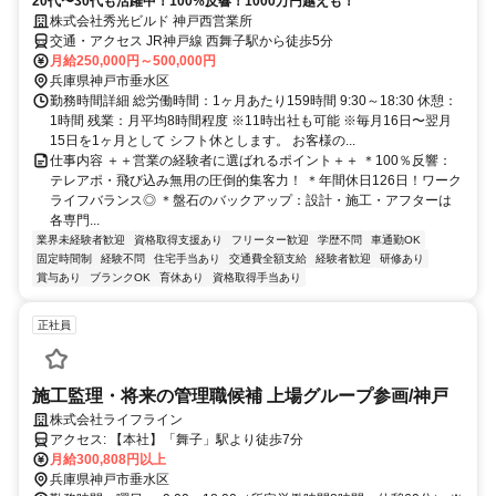
20代〜30代も活躍中！100%反響！1000万円越えも！
株式会社秀光ビルド 神戸西営業所
交通・アクセス JR神戸線 西舞子駅から徒歩5分
月給250,000円～500,000円
兵庫県神戸市垂水区
勤務時間詳細 総労働時間：1ヶ月あたり159時間 9:30～18:30 休憩：
1時間 残業：月平均8時間程度 ※11時出社も可能 ※毎月16日〜翌月
15日を1ヶ月として シフト休とします。 お客様の...
仕事内容 ＋＋営業の経験者に選ばれるポイント＋＋ ＊100％反響：
テレアポ・飛び込み無用の圧倒的集客力！ ＊年間休日126日！ワーク
ライフバランス◎ ＊盤石のバックアップ：設計・施工・アフターは
各専門...
業界未経験者歓迎
資格取得支援あり
フリーター歓迎
学歴不問
車通勤OK
固定時間制
経験不問
住宅手当あり
交通費全額支給
経験者歓迎
研修あり
賞与あり
ブランクOK
育休あり
資格取得手当あり
正社員
施工監理・将来の管理職候補 上場グループ参画/神戸
株式会社ライフライン
アクセス: 【本社】「舞子」駅より徒歩7分
月給300,808円以上
兵庫県神戸市垂水区