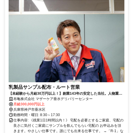
乳製品サンプル配布・ルート営業
【未経験から月給30万円以上！】創業143年の安定した当社。人物重
視・年齢学歴不問です！
布亀株式会社 マザーケア垂水デリバリーセンター
月給300,000円以上
兵庫県神戸市垂水区
勤務時間・曜日: 8:30～17:30
仕事内容: 《残業1日1時間以内！》 宅配を必要とするご家庭、宅配の
良さに気付くご家庭にサンプルを飲んでもらい宅配の お申込みを頂
きます。やさしい仕事です。誰にでも出来る仕事です。 →「R-1」な