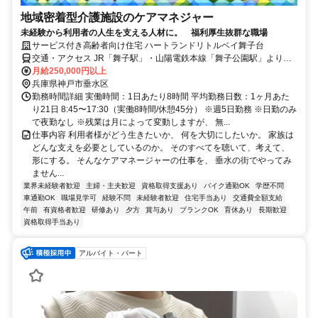
地域密着型介護施設のケアマネジャー
未経験から利用者の人生を支える人材に。 福利厚生抜群な職場
サービス付き高齢者向け住宅 ハートランドリトルベイ舞子台
交通・アクセス JR「舞子駅」・山陽電鉄本線「舞子公園駅」より徒
歩10分
月給250,000円以上
兵庫県神戸市垂水区
勤務時間詳細 実働時間：1日あたり8時間 平均勤務日数：1ヶ月あた
り21日 8:45〜17:30（実働8時間/休憩45分） ※週5日勤務 ※日勤のみ
で夜勤なし ※残業は月によって変動しますが、 無...
仕事内容 利用者様がどう生きたいか、 何を大切にしたいか。 家族は
どんな支えを必要としているのか。 そのすべてを聴いて、考えて、
形にする。 そんなケアマネージャーの仕事を、 垂水の街でやってみ
ません...
業界未経験者歓迎
主婦・主夫歓迎
資格取得支援あり
バイク通勤OK
学歴不問
車通勤OK
職場見学可
経験不問
未経験者歓迎
住宅手当あり
交通費全額支給
午前
有資格者歓迎
研修あり
夕方
賞与あり
ブランクOK
育休あり
長期歓迎
資格取得手当あり
アルバイト・パート