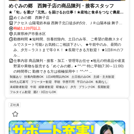
めぐみの郷 西舞子店の商品陳列・接客スタッフ
★「旬」を運び「元気」を届けるお仕事！★産地と食卓をつなぐ農産物
直売所「めぐみの郷」がオープニング的にスタッフ募集！★未経験者歓
めぐみの郷 西舞子店
迎！★
アクセス 山陽電鉄本線 西舞子北口徒歩約5分、ＪＲ山陽本線 舞子南
口徒歩約14分、ＪＲ山陽本線 朝霧徒歩約20分
時給1,120円以上
兵庫県神戸市垂水区
勤務時間 ★短時間、扶養控除内、土日のみ等、 ご希望の勤務スタイ
ルでスタート可能♪ お気軽にご相談下さい。 ★午前中のみ、昼間の
み、夕方～ラストまで等ＯＫ！ ★長期できる方歓迎！ ★1日8Ｈのフ
ル...
仕事内容 商品陳列・接客・加工・管理等お任せ ●地元の特産品や産直
野菜や果物を販売する「めぐみの郷」● ^^-^^ 特に早朝(7:30～11:00)
の時間帯に 勤務できる方は積極採用中！ ^^-^^ ...
制服あり
扶養内勤務OK
1日4時間以内OK
土日祝のみOK
主婦・主夫歓迎
60代も応募可
フリーター歓迎
早朝
学歴不問
平日のみOK
転勤なし
未経験者歓迎
午前
経験者歓迎
研修あり
夕方
ブランクOK
長期歓迎
フルタイム歓迎
週2・3日からOK
正社員