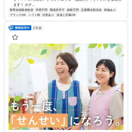
ます！ ホテ...
業界未経験者歓迎
学歴不問
職場見学可
経験不問
交通費全額支給
研修あり
ブランクOK
シフト制
社割あり
友達と応募OK
正社員