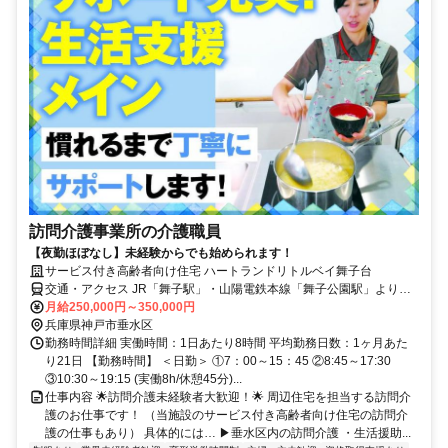
訪問介護事業所の介護職員
【夜勤ほぼなし】未経験からでも始められます！
サービス付き高齢者向け住宅 ハートランドリトルベイ舞子台
交通・アクセス JR「舞子駅」・山陽電鉄本線「舞子公園駅」より徒
歩10分
月給250,000円～350,000円
兵庫県神戸市垂水区
勤務時間詳細 実働時間：1日あたり8時間 平均勤務日数：1ヶ月あた
り21日 【勤務時間】 ＜日勤＞ ①7：00～15：45 ②8:45～17:30
③10:30～19:15 (実働8h/休憩45分)...
仕事内容 🌟訪問介護未経験者大歓迎！🌟 周辺住宅を担当する訪問介
護のお仕事です！ （当施設のサービス付き高齢者向け住宅の訪問介
護の仕事もあり） 具体的には… ▶垂水区内の訪問介護 ・生活援助...