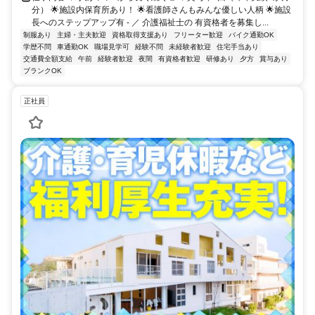
分） 🌟施設内保育所あり！ 🌟看護師さんもみんな優しい人柄 🌟施設
長へのステップアップ有 - ／ 介護福祉士の 有資格者を募集し...
制服あり
主婦・主夫歓迎
資格取得支援あり
フリーター歓迎
バイク通勤OK
学歴不問
車通勤OK
職場見学可
経験不問
未経験者歓迎
住宅手当あり
交通費全額支給
午前
経験者歓迎
夜間
有資格者歓迎
研修あり
夕方
賞与あり
ブランクOK
正社員