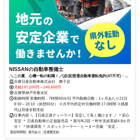
NISSANの自動車整備士
.＼この夏、心機一転の転職！／[必須]普通自動車運転免許(AT不可)・自
動車整備士国家2級以上｜賞与4.8か月分（昨年実績）｜年間休日123日
兵庫日産自動車株式会社 舞子店
月給197,200円～246,600円
兵庫県神戸市垂水区
勤務時間 実働時間：7時間40分/日 平均勤務日数：1ヶ月あたり21日
9:30～18:10（休憩60分） ※月平均所定外労働時間 17.0時間 ※残業
代は別途全額支給
仕事内容 ＼【日産正規ディーラー】安定して長く働けます ／ ＊安心
安定 ＊ 日産自動車の正規販売店 ＊賞与年2回 ＊昨年支給実績4.8か月
分！ ＊快適環境 ＊ スポットクーラー・ヒーター完備 「安定...
固定時間制
賞与あり
交通費支給