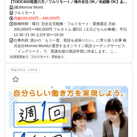
【TOEIC800程度の方／フルリモート／海外在住 OK／未経験 OK】あな
たが英語学習で経験した失敗も成功も。すべてが、受講生の人生を変え
(株)Morrow World
るお仕事です。
フルリモート
月給300,000円～480,000円
勤務時間・曜日: 完全在宅勤務・フルリモート・業務委託 月給
300,000円〜480,000円 フルタイム 週5日（土日どちらか稼働） 平日
12:30~21:30 土日9:30〜18:30
仕事内容: 誰かの「もう一度、英語を頑張りたい」に寄り添う仕事 株
式会社Morrow Worldが運営するオンライン英語コーチングサービス
「イングリード」で、受講生様の英語学習に伴走します。 こ...
社員登用あり
フルリモート
昇給あり
アルバイト・パート