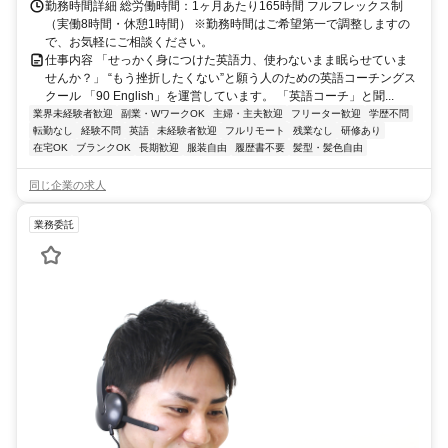
勤務時間詳細 総労働時間：1ヶ月あたり165時間 フルフレックス制
（実働8時間・休憩1時間） ※勤務時間はご希望第一で調整しますの
で、お気軽にご相談ください。
仕事内容 「せっかく身につけた英語力、使わないまま眠らせていま
せんか？」 “もう挫折したくない”と願う人のための英語コーチングス
クール 「90 English」を運営しています。 「英語コーチ」と聞...
業界未経験者歓迎
副業・WワークOK
主婦・主夫歓迎
フリーター歓迎
学歴不問
転勤なし
経験不問
英語
未経験者歓迎
フルリモート
残業なし
研修あり
在宅OK
ブランクOK
長期歓迎
服装自由
履歴書不要
髪型・髪色自由
同じ企業の求人
業務委託