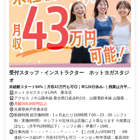
受付スタッフ・インストラクター ホットヨガスタジ
オ
未経験スタート94%｜月収43万円も可◎｜年128日休み♪｜残業は月平均
2時間以下
ホットヨガスタジオLAVA 垂水店
アクセス ＪＲ山陽本線 垂水西口徒歩約1分、山陽電鉄本線 山陽垂水
西側改札口徒歩約1分、山陽電鉄本線 東垂水徒歩約14分 垂水駅・山
月給300,000円以上
陽垂水駅西口徒歩30分
兵庫県神戸市垂水区
勤務時間 総労働時間：1ヶ月あたり168時間 7:00～23：00（シフト
制・実働8時間） ※シフトや定休日は店舗により異なります ※残業ほ
ぼなし（月平均2時間以下） ＜シフト例＞ 早番/7～16時...
仕事内容 ＊－－－＊－－－＊－－－＊ 【この求人のPOINT】 ・3年
連続ベース給UP！月収43万円も可◎ ・インセン昨年実績：最高368