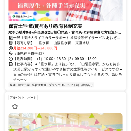
保育士/学童/賞与あり/教育体制充実
駅チカ徒歩9分⭐完全週休2日制⭕昇給・賞与あり❗️経験豊富な方歓迎✨放
課後等デイサービス⭕
一般社団法人ライフカラーサポート 放課後等デイサービス あおぞら
垂水駅前
【最寄り駅】 ・垂水駅 ・山陽垂水駅 ・東垂水駅
月給214,200円～243,000円
兵庫県神戸市垂水区
【勤務時間】 （1）10:00～18:30（2）09:30～18:00
【仕事内容】 ●「垂水駅」より徒歩9分、「山陽垂水駅」からも徒歩
10分と駅からすぐで通いやすさ抜群の放課後等デイサービスです◎ ●
日頃の頑張りは昇給・賞与でしっかり還元してもらえるので、高いモ
チベーシ...
長期
学歴不問
経験者歓迎
ブランクOK
シフト制
昇給あり
アルバイト・パート