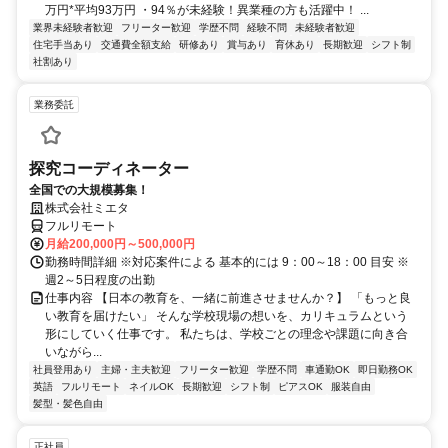
万円*平均93万円 ・94％が未経験！異業種の方も活躍中！ ...
業界未経験者歓迎
フリーター歓迎
学歴不問
経験不問
未経験者歓迎
住宅手当あり
交通費全額支給
研修あり
賞与あり
育休あり
長期歓迎
シフト制
社割あり
業務委託
探究コーディネーター
全国での大規模募集！
株式会社ミエタ
フルリモート
月給200,000円～500,000円
勤務時間詳細 ※対応案件による 基本的には 9：00～18：00 目安 ※
週2～5日程度の出勤
仕事内容 【日本の教育を、一緒に前進させませんか？】 「もっと良
い教育を届けたい」 そんな学校現場の想いを、カリキュラムという
形にしていく仕事です。 私たちは、学校ごとの理念や課題に向き合
いながら...
社員登用あり
主婦・主夫歓迎
フリーター歓迎
学歴不問
車通勤OK
即日勤務OK
英語
フルリモート
ネイルOK
長期歓迎
シフト制
ピアスOK
服装自由
髪型・髪色自由
正社員