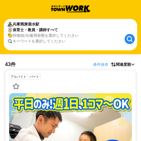
兵庫県
東垂水駅
保育士・教員・講師すべて
特徴/給与/雇用形態を選択してください
キーワードを選択してください
43件
条件保存
関連度順
アルバイト・パート