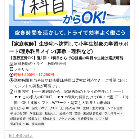
【家庭教師】生徒宅へ訪問して小学生対象の学習サポ
ート/理系科目メイン(算数・理科など)
【直行直帰OK】週1回・1科目からで◎担当の科目や生徒は選択可能！
家庭教師のトライ 教師管理部
フルリモート
時給1,800円～17,200円
勤務時間 担当科目や勤務曜日/時間は柔軟に対応でき、ご希望に応じ
てシフトの調整が可能です。
仕事内容 【―― 未経験から、家庭教師のトライの先生に！ ――】
▼▼ この求人のPOINT！ ▼▼ □得意な科目だけでOK！ □週1日・1時
間～OK！柔軟シフト □Wワーク・副業も大歓迎！ □未経験...
週1日からOK
副業・WワークOK
土日祝のみOK
主婦・主夫歓迎
シフト自由
平日のみOK
学生歓迎
転勤なし
経験不問
英語
未経験者歓迎
フルリモート
経験者歓迎
残業なし
研修あり
ブランクOK
交通費支給
シフト制
週4日以上OK
服装自由
同じ企業の求人