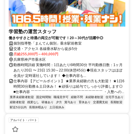
学習塾の運営スタッフ
働きやすさと待遇の両立が可能です！20～30代が活躍中◎
個別指導塾「まんてん個別」垂水駅前教室
交通・アクセス 各線垂水駅から徒歩5分
月給255,000円～400,000円
兵庫県神戸市垂水区
勤務時間詳細 実働時間：1日あたり6時間30分 平均勤務日数：1ヶ月
あたり20日 〜 23日 15:30～22:00(休憩45分) ◆現在スタッフはほぼ
全員が 定時退社しています！ ◆仕事内容も...
仕事内容 【アピールポイント】 ★業界未経験の方も大歓迎！ ★1日6
時間30分勤務＆土日休み！ ★頑張りは給与でしっかり評価します◎
■仕事内容 ￣￣￣￣￣￣￣￣￣￣￣￣￣￣￣￣￣￣￣￣ ・入塾への...
業界未経験者歓迎
固定時間制
職場見学可
経験不問
未経験者歓迎
住宅手当あり
経験者歓迎
残業なし
研修あり
夕方
賞与あり
育休あり
交通費支給
長期歓迎
駅近5分以内
長期休暇あり
土日祝休み
アルバイト・パート