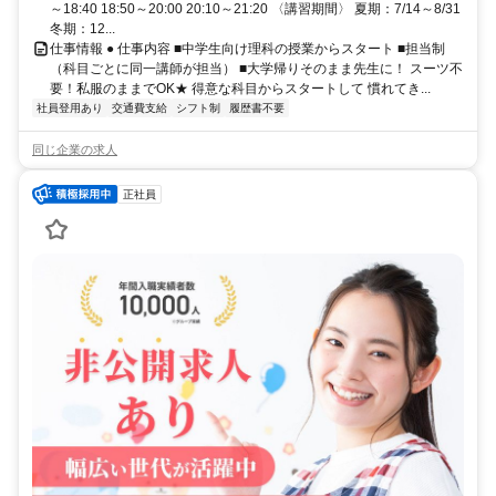
～18:40 18:50～20:00 20:10～21:20 〈講習期間〉 夏期：7/14～8/31
冬期：12...
仕事情報 ● 仕事内容 ■中学生向け理科の授業からスタート ■担当制
（科目ごとに同一講師が担当） ■大学帰りそのまま先生に！ スーツ不
要！私服のままでOK★ 得意な科目からスタートして 慣れてき...
社員登用あり
交通費支給
シフト制
履歴書不要
同じ企業の求人
正社員