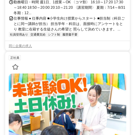
勤務曜日・時間 週1日、1授業～OK 〈コマ割〉 16:10～17:20 17:30
～18:40 18:50～20:00 20:10～21:20 〈講習期間〉 夏期：7/14～8/31
冬期：12...
仕事情報 ● 仕事内容 ■小学生向け授業からスタート ■担当制（科目ご
とに同一講師が担当） 担当学年・科目は、面接時にアンケートをと
り 教室に在籍する生徒さんの希望と 照らして決めていきます。 ...
社員登用あり
交通費支給
シフト制
履歴書不要
同じ企業の求人
正社員