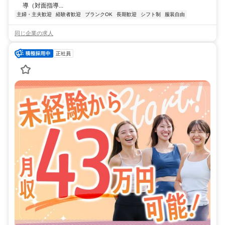
導（対面指導...
主婦・主夫歓迎
経験者歓迎
ブランクOK
長期歓迎
シフト制
服装自由
同じ企業の求人
正社員