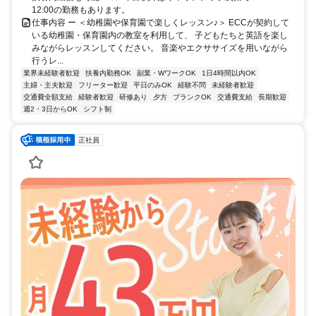
12:00の勤務もあります。
仕事内容 ー ＜幼稚園や保育園で楽しくレッスン♪＞ ECCが契約して
いる幼稚園・保育園内の教室を利用して、 子どもたちと英語を楽し
みながらレッスンしてください。 音楽やエクササイズを用いながら
行うレ...
業界未経験者歓迎
扶養内勤務OK
副業・WワークOK
1日4時間以内OK
主婦・主夫歓迎
フリーター歓迎
平日のみOK
経験不問
未経験者歓迎
交通費全額支給
経験者歓迎
研修あり
夕方
ブランクOK
交通費支給
長期歓迎
週2・3日からOK
シフト制
正社員