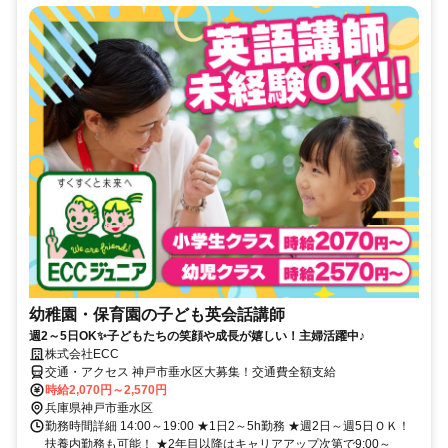
幼稚園・保育園の子ども英会話講師
週2～5日OK✨子どもたちの笑顔や成長が嬉しい！主婦活躍中♪
株式会社ECC
交通・アクセス 神戸市垂水区大募集！交通費全額支給
時給2,070円～2,570円
兵庫県神戸市垂水区
勤務時間詳細 14:00～19:00 ★1日2～5h勤務 ★週2日～週5日ＯＫ！
扶養内勤務も可能！ ★2年目以降はキャリアアップ次第で9:00～