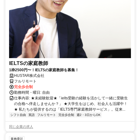
IELTSの家庭教師
1枠2500円〜！IELTSの家庭教師を募集！
HUSTAR株式会社
フルリモート
完全歩合制
勤務時間・曜日: 自由
仕事内容: ★未経験歓迎★「ielts受験の経験を活かして一緒に受験生
の合格へ伴走しませんか？」 ★大学生をはじめ、社会人も活躍中！
★ 私たちが提供するのは「IELTS専門家庭教師サービス」。従来...
シフト自由
英語
フルリモート
完全歩合制
週2・3日からOK
同じ企業の求人
業務委託