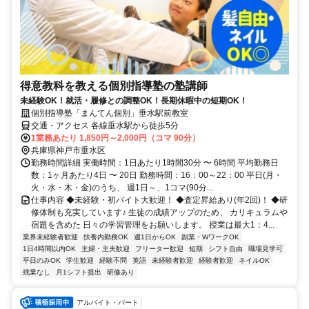
得意教科を教える個別指導塾の塾講師
未経験OK！就活・履修との調整OK！長期休暇中の短期OK！
個別指導塾「まんてん個別」垂水駅前教室
交通・アクセス 各線垂水駅から徒歩5分
1業務あたり 1,850円～2,000円（コマ 90分）
兵庫県神戸市垂水区
勤務時間詳細 実働時間：1日あたり1時間30分 〜 6時間 平均勤務日
数：1ヶ月あたり4日 〜 20日 勤務時間：16：00～22：00 平日(月・
火・水・木・金)のうち、 週1日～、1コマ(90分...
仕事内容 ◆未経験・初バイト大歓迎！ ◆査定昇給あり(年2回)！ ◆研
修体制も充実しています♪ 生徒の成績アップのため、 カリキュラムや
宿題を含めた 日々の学習管理をお願いします。 授業は最大1：4...
業界未経験者歓迎
扶養内勤務OK
週1日からOK
副業・WワークOK
1日4時間以内OK
主婦・主夫歓迎
フリーター歓迎
短期
シフト自由
職場見学可
平日のみOK
学生歓迎
経験不問
英語
未経験者歓迎
経験者歓迎
ネイルOK
残業なし
月1シフト提出
研修あり
アルバイト・パート