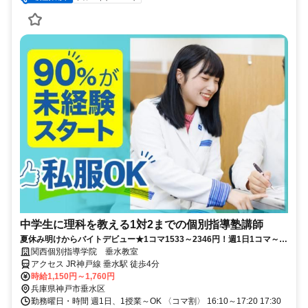
中学生に理科を教える1対2までの個別指導塾講師
夏休み明けからバイトデビュー★1コマ1533～2346円！週1日1コマ～私
服でok◎
関西個別指導学院 垂水教室
アクセス JR神戸線 垂水駅 徒歩4分
時給1,150円～1,760円
兵庫県神戸市垂水区
勤務曜日・時間 週1日、1授業～OK 〈コマ割〉 16:10～17:20 17:30