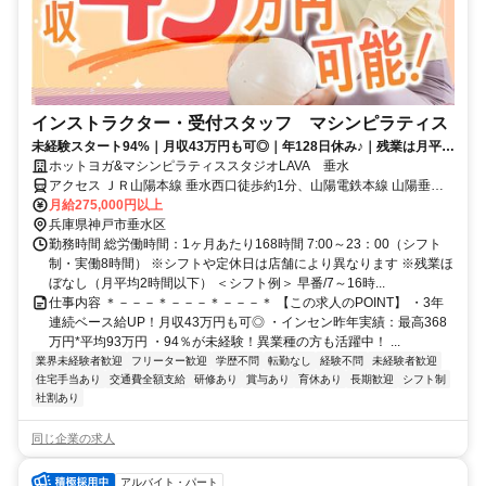
インストラクター・受付スタッフ マシンピラティス
未経験スタート94%｜月収43万円も可◎｜年128日休み♪｜残業は月平均
2時間以下
ホットヨガ&マシンピラティススタジオLAVA 垂水
アクセス ＪＲ山陽本線 垂水西口徒歩約1分、山陽電鉄本線 山陽垂水
西側改札口徒歩約1分、山陽電鉄本線 東垂水徒歩約14分
月給275,000円以上
兵庫県神戸市垂水区
勤務時間 総労働時間：1ヶ月あたり168時間 7:00～23：00（シフト
制・実働8時間） ※シフトや定休日は店舗により異なります ※残業ほ
ぼなし（月平均2時間以下） ＜シフト例＞ 早番/7～16時...
仕事内容 ＊－－－＊－－－＊－－－＊ 【この求人のPOINT】 ・3年
連続ベース給UP！月収43万円も可◎ ・インセン昨年実績：最高368
万円*平均93万円 ・94％が未経験！異業種の方も活躍中！ ...
業界未経験者歓迎
フリーター歓迎
学歴不問
転勤なし
経験不問
未経験者歓迎
住宅手当あり
交通費全額支給
研修あり
賞与あり
育休あり
長期歓迎
シフト制
社割あり
同じ企業の求人
アルバイト・パート