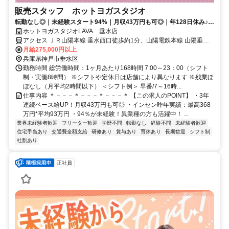
販売スタッフ ホットヨガスタジオ
転勤なし◎｜未経験スタート94%｜月収43万円も可◎｜年128日休み♪｜
残業は月平均2時間以下
ホットヨガスタジオLAVA 垂水店
アクセス ＪＲ山陽本線 垂水西口徒歩約1分、山陽電鉄本線 山陽垂水
西側改札口徒歩約1分、山陽電鉄本線 東垂水徒歩約14分 垂水駅・山
月給275,000円以上
陽垂水駅西口徒歩30分
兵庫県神戸市垂水区
勤務時間 総労働時間：1ヶ月あたり168時間 7:00～23：00（シフト
制・実働8時間） ※シフトや定休日は店舗により異なります ※残業ほ
ぼなし（月平均2時間以下） ＜シフト例＞ 早番/7～16時...
仕事内容 ＊－－－＊－－－＊－－－＊ 【この求人のPOINT】 ・3年
連続ベース給UP！月収43万円も可◎ ・インセン昨年実績：最高368
万円*平均93万円 ・94％が未経験！異業種の方も活躍中！ ...
業界未経験者歓迎
フリーター歓迎
学歴不問
転勤なし
経験不問
未経験者歓迎
住宅手当あり
交通費全額支給
研修あり
賞与あり
育休あり
長期歓迎
シフト制
社割あり
正社員