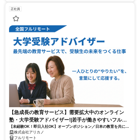
正社員
【急成長の教育サービス】需要拡大中のオンライン
塾・大学受験アドバイザー!|若手が働きやすいフルリ
【未経験OK！即日入社OK】オープンポジション／日本の教育を共に変
モート勤務
える仲間を募集します！
株式会社アリカノ
フルリモート