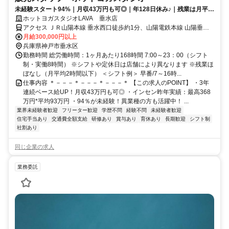
未経験スタート94%｜月収43万円も可◎｜年128日休み♪｜残業は月平均
2時間以下
ホットヨガスタジオLAVA 垂水店
アクセス ＪＲ山陽本線 垂水西口徒歩約1分、山陽電鉄本線 山陽垂水
西側改札口徒歩約1分、山陽電鉄本線 東垂水徒歩約14分 垂水駅・山
月給300,000円以上
陽垂水駅西口徒歩30分
兵庫県神戸市垂水区
勤務時間 総労働時間：1ヶ月あたり168時間 7:00～23：00（シフト
制・実働8時間） ※シフトや定休日は店舗により異なります ※残業ほ
ぼなし（月平均2時間以下） ＜シフト例＞ 早番/7～16時...
仕事内容 ＊－－－＊－－－＊－－－＊ 【この求人のPOINT】 ・3年
連続ベース給UP！月収43万円も可◎ ・インセン昨年実績：最高368
万円*平均93万円 ・94％が未経験！異業種の方も活躍中！ ...
業界未経験者歓迎
フリーター歓迎
学歴不問
経験不問
未経験者歓迎
住宅手当あり
交通費全額支給
研修あり
賞与あり
育休あり
長期歓迎
シフト制
社割あり
同じ企業の求人
業務委託