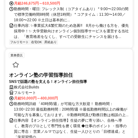
月給246,675円～610,500円
勤務時間・曜日: フレックス制（コアタイムあり） * 9:00〜22:00の間
で標準労働時間8時間（休憩1時間） * コアタイム：11:30〜14:00／
18:00〜22:00 ※土日は基本的に...
仕事内容: ✨️事業拡大&繁忙期のため急募!! 8月から働ける方を、優先
採用中！✨️ 大学受験向けオンライン個別指導サービスを運営する当社
は、 「教育格差をなくし、すべての受験生にチャンスを届ける...
フルリモート
在宅OK
昇給あり
業務委託
オンライン塾の学習指導担任
SNSで話題の塾を支える！オンライン担任指導
株式会社Builds
フルリモート
月給50,000円～400,000円
勤務時間詳細 「40時間/週」が可能な方大歓迎！ 勤務時間：
13:00~22:00 最低勤務時間：20時間/週 ※最低勤務時間以上の稼働が
可能な方を募集しております。 ※勤務時間及び勤務日数は相談の上...
仕事内容 【オンライン担任指導】生徒の夢に寄り添い、合格へ導
く。教育のプロとして専門性を磨く環境 ◆仕事のポイント ・指導の
質に専念： 営業ノルマではなく、生徒一人ひとりの「目標達成」と
「学習習慣の...