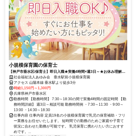
小規模保育園の保育士
【神戸市垂水区/保育士】即日入職★実働4時間×週3日～★お休み理解あ
り★駅チカ徒歩3分★穏やかな雰囲気の小規模保育園♪
社会福祉法人あゆみ会 垂水駅前小規模保育園
アクセス 山陽本線 垂水駅より徒歩3分
時給1,150円～1,300円
兵庫県神戸市垂水区
勤務時間 【勤務時間】 7:30～18:30の間で実働4時間の固定時間 【勤
務時間詳細】 週3日～相談可能 勤務時間例 ・7:30～11:30 ・9:00～
13:00 ・14:30～18:30
仕事内容 仕事内容 定員19名の小規模保育園で乳児の保育補助・フリ
ー業務をお任せいたします。 短時間での勤務のためご家庭や子育て
状況に合わせた勤務が可能です。 乳児保育に携わりたい方におすす
めです。...