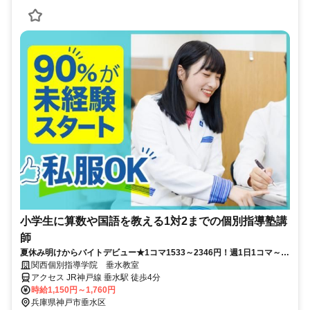
小学生に算数や国語を教える1対2までの個別指導塾講
師
夏休み明けからバイトデビュー★1コマ1533～2346円！週1日1コマ～私
服でok◎
関西個別指導学院 垂水教室
アクセス JR神戸線 垂水駅 徒歩4分
時給1,150円～1,760円
兵庫県神戸市垂水区