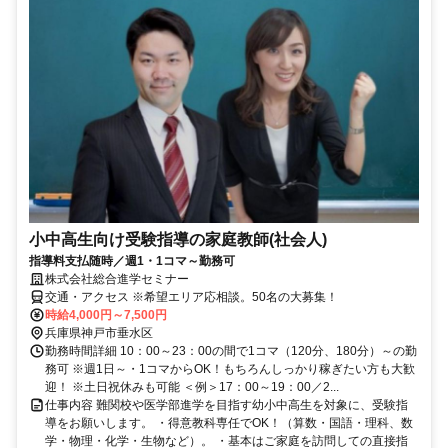
小中高生向け受験指導の家庭教師(社会人)
指導料支払随時／週1・1コマ～勤務可
株式会社総合進学セミナー
交通・アクセス ※希望エリア応相談。50名の大募集！
時給4,000円～7,500円
兵庫県神戸市垂水区
勤務時間詳細 10：00～23：00の間で1コマ（120分、180分）～の勤
務可 ※週1日～・1コマからOK！もちろんしっかり稼ぎたい方も大歓
迎！ ※土日祝休みも可能 ＜例＞17：00～19：00／2...
仕事内容 難関校や医学部進学を目指す幼小中高生を対象に、受験指
導をお願いします。 ・得意教科専任でOK！（算数・国語・理科、数
学・物理・化学・生物など）。 ・基本はご家庭を訪問しての直接指