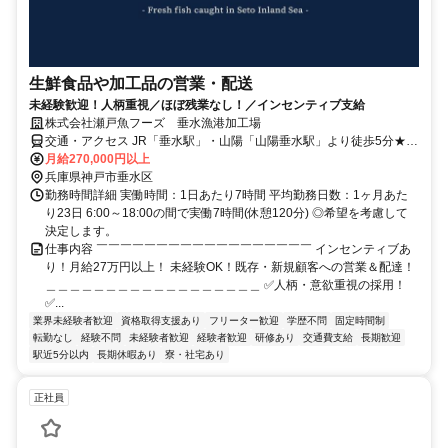
生鮮食品や加工品の営業・配送
未経験歓迎！人柄重視／ほぼ残業なし！／インセンティブ支給
株式会社瀬戸魚フーズ 垂水漁港加工場
交通・アクセス JR「垂水駅」・山陽「山陽垂水駅」より徒歩5分★マ
イカー通勤OK(社用車貸与)★U・Iターン歓迎！無料の社員寮あり
月給270,000円以上
兵庫県神戸市垂水区
勤務時間詳細 実働時間：1日あたり7時間 平均勤務日数：1ヶ月あた
り23日 6:00～18:00の間で実働7時間(休憩120分) ◎希望を考慮して
決定します。
仕事内容 ￣￣￣￣￣￣￣￣￣￣￣￣￣￣￣￣￣￣ インセンティブあ
り！月給27万円以上！ 未経験OK！既存・新規顧客への営業＆配達！
＿＿＿＿＿＿＿＿＿＿＿＿＿＿＿＿＿＿ ✅人柄・意欲重視の採用！
✅...
業界未経験者歓迎
資格取得支援あり
フリーター歓迎
学歴不問
固定時間制
転勤なし
経験不問
未経験者歓迎
経験者歓迎
研修あり
交通費支給
長期歓迎
駅近5分以内
長期休暇あり
寮・社宅あり
正社員