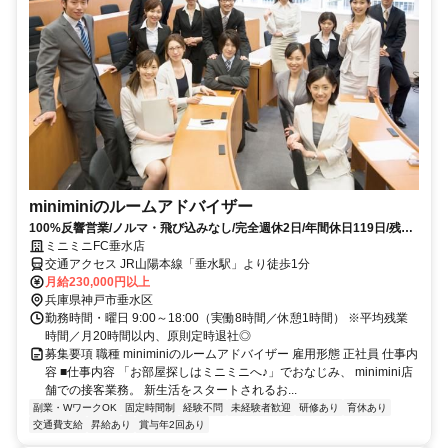
miniminiのルームアドバイザー
100%反響営業/ノルマ・飛び込みなし/完全週休2日/年間休日119日/残業
月20h以下/転勤なし
ミニミニFC垂水店
交通アクセス JR山陽本線「垂水駅」より徒歩1分
月給230,000円以上
兵庫県神戸市垂水区
勤務時間・曜日 9:00～18:00（実働8時間／休憩1時間） ※平均残業
時間／月20時間以内、原則定時退社◎
募集要項 職種 miniminiのルームアドバイザー 雇用形態 正社員 仕事内
容 ■仕事内容 「お部屋探しはミニミニへ♪」でおなじみ、 minimini店
舗での接客業務。 新生活をスタートされるお...
副業・WワークOK
固定時間制
経験不問
未経験者歓迎
研修あり
育休あり
交通費支給
昇給あり
賞与年2回あり