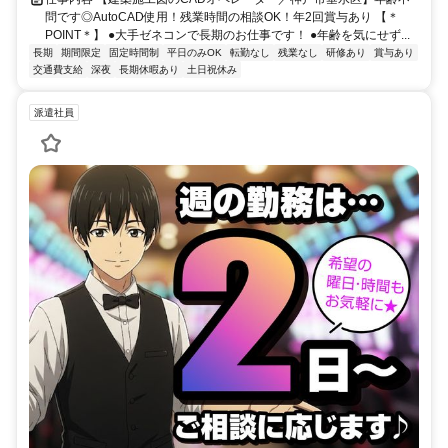
問です◎AutoCAD使用！残業時間の相談OK！年2回賞与あり 【＊
POINT＊】 ●大手ゼネコンで長期のお仕事です！ ●年齢を気にせず...
長期
期間限定
固定時間制
平日のみOK
転勤なし
残業なし
研修あり
賞与あり
交通費支給
深夜
長期休暇あり
土日祝休み
派遣社員