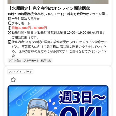
【水曜固定】完全在宅のオンライン問診医師
10時〜19時勤務/完全在宅(フルリモート)・地方も歓迎のオンライン問診
業務
一般社団法人博愛会
フルリモート
日給32,000円～80,000円
勤務時間・曜日: ✅勤務時間 毎週水曜日 10:00～19:00 ※他の曜日も
ご相談に乗れます。
仕事内容: スキマ時間に医師の診察が受けられる オンライン診療サー
ビス。 事業拡大に向けて患者様に 高品質な医療の提供をしていくた
め、 医師の皆様のお力添えが必要です！ ご自宅などでのオンライン
診...
シフト自由
フルリモート
残業なし
アルバイト・パート