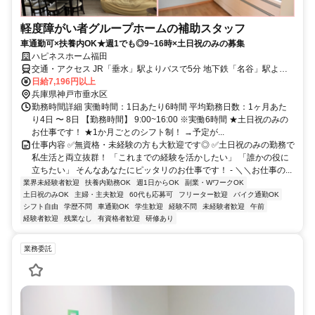
軽度障がい者グループホームの補助スタッフ
車通勤可×扶養内OK★週1でも◎9~16時×土日祝のみの募集
ハピネスホーム福田
交通・アクセス JR「垂水」駅よりバスで5分 地下鉄「名谷」駅より
バスで10分
日給7,196円以上
兵庫県神戸市垂水区
勤務時間詳細 実働時間：1日あたり6時間 平均勤務日数：1ヶ月あた
り4日 〜 8日 【勤務時間】 9:00~16:00 ※実働6時間 ★土日祝のみの
お仕事です！ ★1か月ごとのシフト制！ →予定が...
仕事内容 ✅無資格・未経験の方も大歓迎です◎ ✅土日祝のみの勤務で
私生活と両立抜群！ 「これまでの経験を活かしたい」 「誰かの役に
立ちたい」 そんなあなたにピッタリのお仕事です！ - ＼＼お仕事の...
業界未経験者歓迎
扶養内勤務OK
週1日からOK
副業・WワークOK
土日祝のみOK
主婦・主夫歓迎
60代も応募可
フリーター歓迎
バイク通勤OK
シフト自由
学歴不問
車通勤OK
学生歓迎
経験不問
未経験者歓迎
午前
経験者歓迎
残業なし
有資格者歓迎
研修あり
業務委託