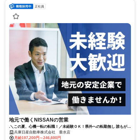
正社員
地元で働くNISSANの営業
.＼この夏、心機一転の転職！／未経験ＯＫ！県外への転勤無し 誰もが知
る安心な会社！賞与4.8か月分（昨年実績）｜年間休日123日
兵庫日産自動車株式会社 垂水店
月給197,200円～246,600円