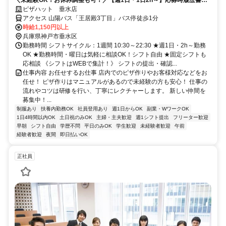
要！
ピザハット 垂水店
アクセス 山陽バス「王居殿3丁目」バス停徒歩1分
時給1,150円以上
兵庫県神戸市垂水区
勤務時間 シフトサイクル：1週間 10:30～22:30 ★週1日・2h～勤務
OK ★勤務時間・曜日は気軽に相談OK！シフト自由 ★固定シフトも
応相談 《シフトはWEBで集計！》 シフトの提出・確認...
仕事内容 お任せするお仕事 店内でのピザ作りやお客様対応などをお
任せ！ ピザ作りはマニュアルがあるので未経験の方も安心！ 仕事の
流れやコツは研修を行い、丁寧にレクチャーします。 新しい仲間を
募集中！...
制服あり
扶養内勤務OK
社員登用あり
週1日からOK
副業・WワークOK
1日4時間以内OK
土日祝のみOK
主婦・主夫歓迎
週1シフト提出
フリーター歓迎
早朝
シフト自由
学歴不問
平日のみOK
学生歓迎
未経験者歓迎
午前
経験者歓迎
夜間
即日払いOK
正社員