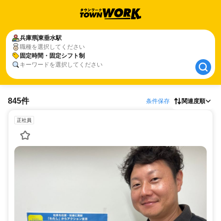
兵庫県
兵庫県
東垂水駅
東垂水駅
職種を選択してください
固定時間・固定シフト制
固定時間・固定シフト制
キーワードを選択してください
845件
条件保存
関連度順
正社員