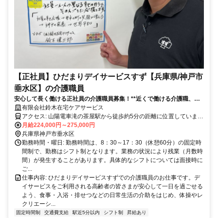
【正社員】ひだまりデイサービスすず【兵庫県/神戸市
垂水区】の介護職員
安心して長く働ける正社員の介護職員募集！**近くで働ける介護職、始
めませんか？ ひだまりデイサービスでは、サポート体制が整っていま
有限会社鈴木在宅ケアサービス
す。あなたの新しいスタートをお待ちしています。** 私たちのデイサー
アクセス: 山陽電車滝の茶屋駅から徒歩約5分の距離に位置していま
ビスでは、地域に根ざしたサービスを提供しており、近所ではたらくこ
す。お車での通勤も可能ですので、通勤に便利な立地となっておりま
月給224,000円～275,000円
とができるので、通勤が楽でご家庭との両立もしやすい環境です。
す。
兵庫県神戸市垂水区
勤務時間・曜日: 勤務時間は、8：30～17：30（休憩60分）の固定時
間制で、勤務はシフト制となります。業務の状況により残業（月数時
間）が発生することがあります。具体的なシフトについては面接時に
ご...
仕事内容: ひだまりデイサービスすずでの介護職員のお仕事です。デ
イサービスをご利用される高齢者の皆さまが安心して一日を過ごせる
よう、食事・入浴・排せつなどの日常生活の介助をはじめ、体操やレ
クリエーシ...
固定時間制
交通費支給
駅近5分以内
シフト制
昇給あり