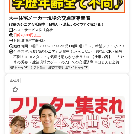
大手住宅メーカー現場の交通誘導警備
83歳のシニアも活躍中！日払い・週払いOKですぐ稼げる！
ベストサービス株式会社
日給9,000円以上
兵庫県神戸市垂水区
勤務時間・曜日: 8:00～17:00/休憩1時間 週1日～、希望シフトでOK！
仕事内容: ≪83歳のシニアも活躍中！≫ ≪日払い・週払いOK・経験
不問！≫ ≪スタッフを気遣う朗らかな社長！≫ 【仕事内容】 ・人や
車の誘導 ・建築現場のゲートの入口での交通誘導 ※ほとんど道路...
週1日からOK
シフト自由
固定時間制
週2・3日からOK
正社員