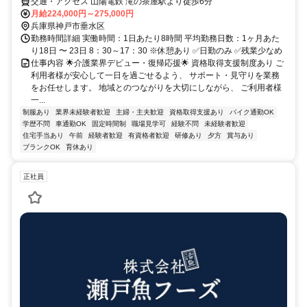
交通・アクセス 山陽電鉄 滝の茶屋駅より徒歩6分
月給224,000円～275,000円
兵庫県神戸市垂水区
勤務時間詳細 実働時間：1日あたり8時間 平均勤務日数：1ヶ月あた
り18日 〜 23日 8：30～17：30 ※休憩あり ✅日勤のみ ✅残業少なめ
仕事内容 🌟介護業界デビュー・復帰応援🌟 資格取得支援制度あり ご
利用者様が安心して一日を過ごせるよう、 サポート・見守りを業務
をお任せします。 地域とのつながりを大切にしながら、 ご利用者様
一...
制服あり
業界未経験者歓迎
主婦・主夫歓迎
資格取得支援あり
バイク通勤OK
学歴不問
車通勤OK
固定時間制
職場見学可
経験不問
未経験者歓迎
住宅手当あり
午前
経験者歓迎
有資格者歓迎
研修あり
夕方
賞与あり
ブランクOK
育休あり
正社員