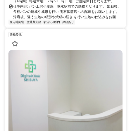
（4時間）毎週木曜日 7時〜11時 日曜日は固定休日となります。
仕事内容: パン工房小麦庵 垂水駅前での勤務となります。 出勤後、
各種パンの焼成や成形を行い 明石駅前店への配達をお願いします。
帰店後、違う生地の成形や焼成の続き を行い生地の仕込みをお願...
固定時間制
交通費支給
駅近5分以内
昇給あり
業務委託