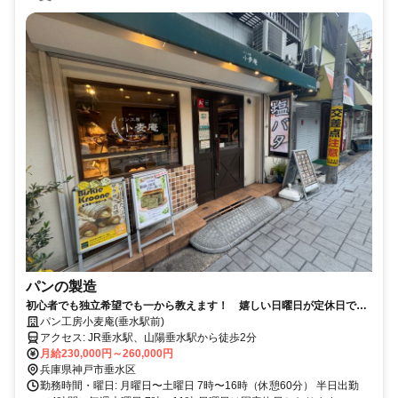
パンの製造
初心者でも独立希望でも一から教えます！ 嬉しい日曜日が定休日で
す！
パン工房小麦庵(垂水駅前)
アクセス: JR垂水駅、山陽垂水駅から徒歩2分
月給230,000円～260,000円
兵庫県神戸市垂水区
勤務時間・曜日: 月曜日〜土曜日 7時〜16時（休憩60分） 半日出勤