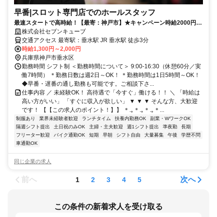
早番|スロット専門店でのホールスタッフ
最速スタートで高時給！【最寄：神戸市】★キャンペーン時給2000円★
週2日～＆土日祝休み＆短時間も可能
株式会社セブンキューブ
交通アクセス 最寄駅：垂水駅 JR 垂水駅 徒歩3分
時給1,300円～2,000円
兵庫県神戸市垂水区
勤務時間 シフト制 ＜勤務時間について＞ 9:00-16:30（休憩60分／実
働7時間） ＊勤務日数は週2日～OK！ ＊勤務時間は1日5時間～OK！
◆早番・遅番の通し勤務も可能です。ご相談下さ...
仕事内容 ／ 未経験OK！ 高待遇で「今すぐ」働ける！！ ＼ 「時給は
高い方がいい」 「すぐに収入が欲しい」 ▼ ▼ ▼ そんな方、大歓迎
です！ 【【この求人のポイント！】】 ＊.｡＊.｡＊.｡＊...
制服あり
業界未経験者歓迎
ランチタイム
扶養内勤務OK
副業・WワークOK
隔週シフト提出
土日祝のみOK
主婦・主夫歓迎
週1シフト提出
準夜勤
長期
フリーター歓迎
バイク通勤OK
短期
早朝
シフト自由
大量募集
午後
学歴不問
車通勤OK
同じ企業の求人
前へ
次へ
1
2
3
4
5
この条件の新着求人を受け取る