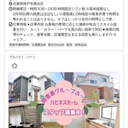
兵庫県神戸市垂水区
勤務曜日・時間 8:30～19:00 時間固定シフト制 ※基本残業なし
(19:00以降の残業はほぼなし) ※退勤後にDM送信や集客作業で時間を
奪われることはありません。オフはしっかり自分の時間として使...
仕事情報 ● 仕事内容 お客様の希望に応じた施術や似合うスタイル提
案を行い、カット・カラー・パーマを質の高い技術で対応★後輩の指
導やチェック、接客全般、店舗運営を支える役割も果たします◎ キ
ャリア...
変形労働時間制
交通費支給
駅近5分以内
髪型・髪色自由
アルバイト・パート