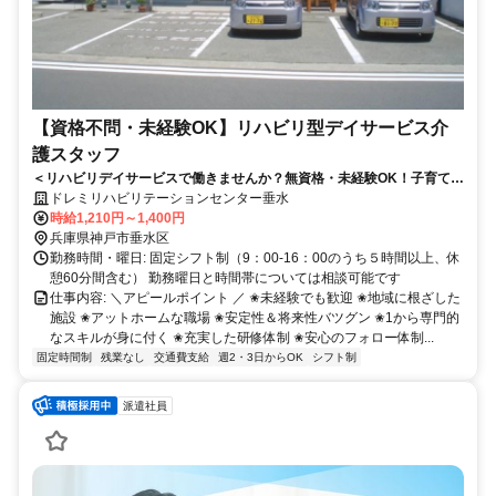
【資格不問・未経験OK】リハビリ型デイサービス介
護スタッフ
＜リハビリデイサービスで働きませんか？無資格・未経験OK！子育て主
婦活躍中！人柄重視採用◎
ドレミリハビリテーションセンター垂水
時給1,210円～1,400円
兵庫県神戸市垂水区
勤務時間・曜日: 固定シフト制（9：00-16：00のうち５時間以上、休
憩60分間含む） 勤務曜日と時間帯については相談可能です
仕事内容: ＼アピールポイント ／ ✬未経験でも歓迎 ✬地域に根ざした
施設 ✬アットホームな職場 ✬安定性＆将来性バツグン ✬1から専門的
なスキルが身に付く ✬充実した研修体制 ✬安心のフォロー体制...
固定時間制
残業なし
交通費支給
週2・3日からOK
シフト制
派遣社員