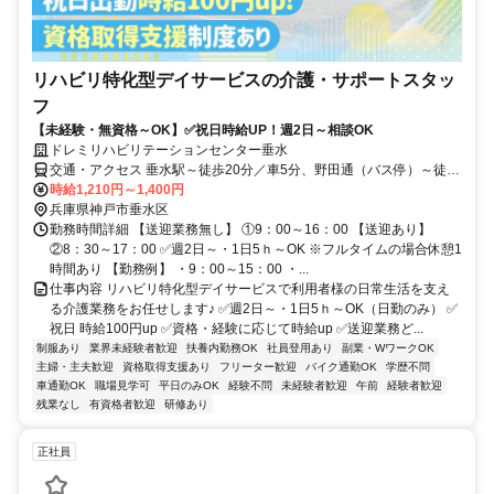
リハビリ特化型デイサービスの介護・サポートスタッ
フ
【未経験・無資格～OK】✅祝日時給UP！週2日～相談OK
ドレミリハビリテーションセンター垂水
交通・アクセス 垂水駅～徒歩20分／車5分、野田通（バス停）～徒歩
5分
時給1,210円～1,400円
兵庫県神戸市垂水区
勤務時間詳細 【送迎業務無し】 ①9：00～16：00 【送迎あり】
②8：30～17：00 ✅週2日～・1日5ｈ～OK ※フルタイムの場合休憩1
時間あり 【勤務例】 ・9：00～15：00 ・...
仕事内容 リハビリ特化型デイサービスで利用者様の日常生活を支え
る介護業務をお任せします♪ ✅週2日～・1日5ｈ～OK（日勤のみ） ✅
祝日 時給100円up ✅資格・経験に応じて時給up ✅送迎業務ど...
制服あり
業界未経験者歓迎
扶養内勤務OK
社員登用あり
副業・WワークOK
主婦・主夫歓迎
資格取得支援あり
フリーター歓迎
バイク通勤OK
学歴不問
車通勤OK
職場見学可
平日のみOK
経験不問
未経験者歓迎
午前
経験者歓迎
残業なし
有資格者歓迎
研修あり
正社員