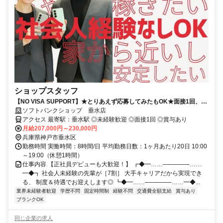
ショップスタッフ
【NO VISA SUPPORT】★とりあえず応募してみたもOK★面接1回、最
短1週間で内定可！正社員デビューにオススメ★
ソフトバンクショップ 垂水店
アクセス 最寄駅：垂水駅 ◎未経験歓迎 ◎面接1回 ◎賞与あり
月給207,000円～230,000円
兵庫県神戸市垂水区
勤務時間 実働時間：8時間/日 平均勤務日数：1ヶ月あたり20日 10:00
～19:00（休憩1時間）
仕事内容 【正社員デビューも大歓迎！】 ┏◆━……──────……
━◆┓ 社会人未経験の先輩が［7割］ 大手キャリアだから実現でき
る、 制度＆待遇でお迎えします◎ ┗◆━……──────……━◆...
業界未経験者歓迎
学歴不問
固定時間制
経験不問
交通費全額支給
賞与あり
ブランクOK
同じ企業の求人