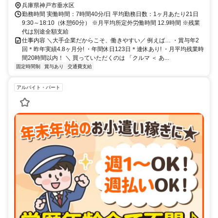
兵庫県神戸市垂水区
勤務時間 実働時間：7時間40分/日 平均勤務日数：1ヶ月あたり21日
9:30～18:10（休憩60分） ※月平均所定外労働時間 12.9時間 ※残業
代は別途全額支給
仕事内容 ＼大手企業だからこそ、働きやすい／ 例えば… ・賞与年2
回＊昨年実績4.8ヶ月分! ・年間休日123日＊連休あり! ・月平均残業時
間20時間以内！ ＼ 買っていただくのは 「クルマ ＜ あ...
固定時間制
賞与あり
交通費支給
アルバイト・パート