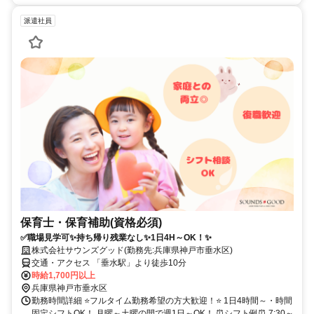
派遣社員
保育士・保育補助(資格必須)
✅職場見学可✨持ち帰り残業なし✨1日4H～OK！✨
株式会社サウンズグッド(勤務先:兵庫県神戸市垂水区)
交通・アクセス 「垂水駅」より徒歩10分
時給1,700円以上
兵庫県神戸市垂水区
勤務時間詳細 ⭐フルタイム勤務希望の方大歓迎！⭐ 1日4時間～・時間
固定シフトOK！ 月曜～土曜の間で週1日～OK！ ⏰シフト例⏰ 7:30～