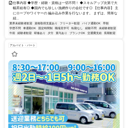
仕事内容 ◆学歴・経験・資格は一切不問！ ◆スキルアップ次第で大
幅昇給有◎ ◆国内でも珍しい漁網作りの会社です◎ 【仕事内容】 主
にロープやワイヤーの 編み込み作業を行ないます。 まずは、簡単な
紐...
業界未経験者歓迎
資格取得支援あり
フリーター歓迎
バイク通勤OK
早朝
学歴不問
車通勤OK
固定時間制
職場見学可
転勤なし
経験不問
未経験者歓迎
午前
経験者歓迎
研修あり
夕方
賞与あり
ブランクOK
交通費支給
長期歓迎
アルバイト・パート