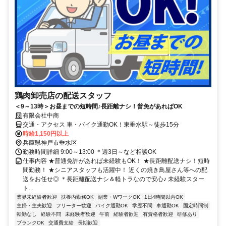
鶏肉卸売店の配送スタッフ
＜9～13時＞お昼までの短時間♪長距離ナシ！普免があればOK
有限会社中商
交通・アクセス 車・バイク通勤OK！東垂水駅～徒歩15分
時給1,150円以上
兵庫県神戸市垂水区
勤務時間詳細 9:00～13:00 ＊週3日～など相談OK
仕事内容 ★普通免許があれば未経験もOK！ ★長距離配送ナシ！短時
間勤務！ ★シニアスタッフも活躍中！ 近くの焼き鳥屋さん等への配
送をお任せ◎ ＊長距離配送ナシ＆軽トラなので安心♪ 未経験スター
ト...
業界未経験者歓迎
扶養内勤務OK
副業・WワークOK
1日4時間以内OK
主婦・主夫歓迎
フリーター歓迎
バイク通勤OK
学歴不問
車通勤OK
固定時間制
転勤なし
経験不問
未経験者歓迎
午前
経験者歓迎
有資格者歓迎
研修あり
ブランクOK
交通費支給
長期歓迎