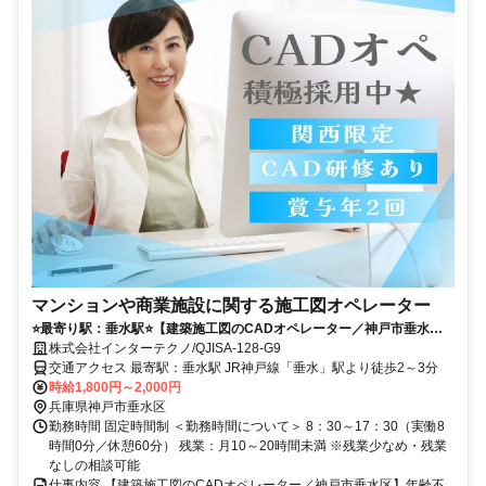
マンションや商業施設に関する施工図オペレーター
⭐️最寄り駅：垂水駅⭐️【建築施工図のCADオペレーター／神戸市垂水
区】年齢不問です◎AutoCAD使用！残業時間の相談OK！年2回賞与あ
株式会社インターテクノ/QJISA-128-G9
り
交通アクセス 最寄駅：垂水駅 JR神戸線「垂水」駅より徒歩2～3分
時給1,800円～2,000円
兵庫県神戸市垂水区
勤務時間 固定時間制 ＜勤務時間について＞ 8：30～17：30（実働8
時間0分／休憩60分） 残業：月10～20時間未満 ※残業少なめ・残業
なしの相談可能
仕事内容 【建築施工図のCADオペレーター／神戸市垂水区】年齢不