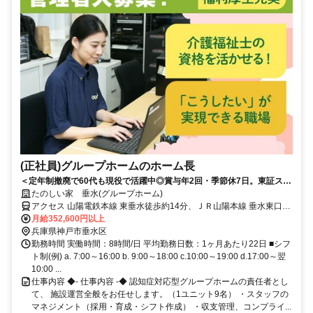
(正社員)グループホームのホーム長
＜定年制撤廃で60代も現役で活躍中◎賞与年2回・季節休7日。東証スタ
ンダード上場◎＞経験を評価！施設ごとに色を出せる、裁量あるグルー
たのしい家 垂水(グループホーム)
プホーム
アクセス 山陽電鉄本線 東垂水徒歩約14分、ＪＲ山陽本線 垂水東口徒
歩約14分、山陽電鉄本線 山陽垂水西側改札口徒歩約15分 JR神戸線
月給352,600円以上
「垂水」駅から徒歩約16分
兵庫県神戸市垂水区
勤務時間 実働時間：8時間/日 平均勤務日数：1ヶ月あたり22日 ■シフ
ト制(例) a. 7:00～16:00 b. 9:00～18:00 c.10:00～19:00 d.17:00～翌
10:00 ...
仕事内容 ◆- 仕事内容 -◆ 認知症対応型グループホームの責任者とし
て、 施設運営全般をお任せします。（1ユニット9名） ・スタッフの
マネジメント（採用・育成・シフト作成） ・収支管理、コンプライ...