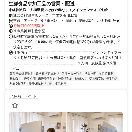
生鮮食品や加工品の営業・配送
未経験歓迎！人柄重視／ほぼ残業なし！／インセンティブ支給
株式会社瀬戸魚フーズ 垂水漁港加工場
交通・アクセス JR「垂水駅」・山陽「山陽垂水駅」より徒歩5分★マ
イカー通勤OK(社用車貸与)★U・Iターン歓迎！無料の社員寮あり
月給270,000円以上
兵庫県神戸市垂水区
勤務時間詳細 実働時間：1日あたり7時間 平均勤務日数：1ヶ月あた
り23日 6:00～18:00の間で実働7時間(休憩120分) ◎希望を考慮して
決定します。
仕事内容 ￣￣￣￣￣￣￣￣￣￣￣￣￣￣￣￣￣￣ インセンティブあ
り！月給27万円以上！ 未経験OK！既存・新規顧客への営業＆配達！
＿＿＿＿＿＿＿＿＿＿＿＿＿＿＿＿＿＿ ✅人柄・意欲重視の採用！
✅...
業界未経験者歓迎
資格取得支援あり
フリーター歓迎
学歴不問
固定時間制
転勤なし
経験不問
未経験者歓迎
経験者歓迎
研修あり
交通費支給
長期歓迎
駅近5分以内
長期休暇あり
寮・社宅あり
アルバイト・パート