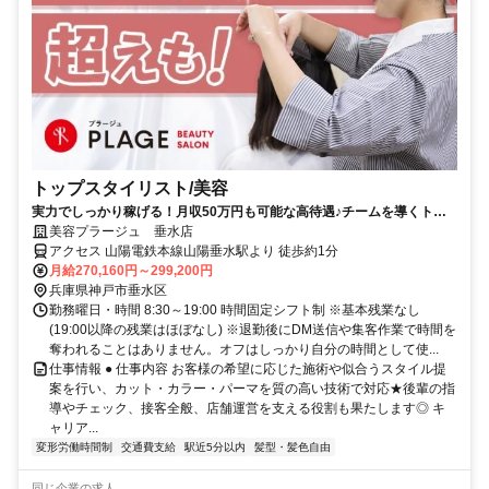
トップスタイリスト/美容
実力でしっかり稼げる！月収50万円も可能な高待遇♪チームを導くトッ
プスタイリスト！
美容プラージュ 垂水店
アクセス 山陽電鉄本線山陽垂水駅より 徒歩約1分
月給270,160円～299,200円
兵庫県神戸市垂水区
勤務曜日・時間 8:30～19:00 時間固定シフト制 ※基本残業なし
(19:00以降の残業はほぼなし) ※退勤後にDM送信や集客作業で時間を
奪われることはありません。オフはしっかり自分の時間として使...
仕事情報 ● 仕事内容 お客様の希望に応じた施術や似合うスタイル提
案を行い、カット・カラー・パーマを質の高い技術で対応★後輩の指
導やチェック、接客全般、店舗運営を支える役割も果たします◎ キ
ャリア...
変形労働時間制
交通費支給
駅近5分以内
髪型・髪色自由
同じ企業の求人