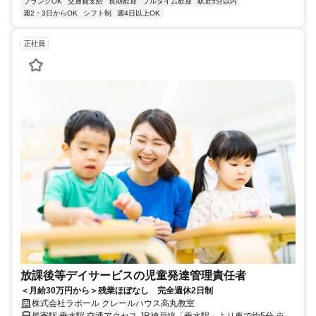
ブランクOK
交通費支給
長期歓迎
フルタイム歓迎
駅近5分以内
週2・3日からOK
シフト制
週4日以上OK
正社員
放課後等デイサービスの児童発達管理責任者
＜月給30万円から＞残業ほぼなし 完全週休2日制
株式会社ラポール クレールハウス高丸教室
最寄駅 垂水駅 交通アクセス JR神戸線「垂水駅」より車で約5分 ※車