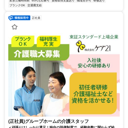
変形労働時間制
60代も応募可
資格取得支援あり
職場見学可
研修あり
ブランクOK
交通費支給
正社員
(正社員)グループホームの介護スタッフ
＜頑張りはしっかり還元！独自の評価制度で、経験年数に関わらず給与