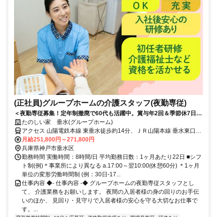
(正社員)グループホームの介護スタッフ(夜勤専従)
＜夜勤専従募集！定年制撤廃で60代も活躍中。賞与年2回＆季節休7日◎
少ない日数でしっかり稼げる！＞賞与年2回＆昇給あり！定年制撤廃で
たのしい家 垂水(グループホーム)
長く安定して働けます。少人数制で寄り添うケアができる温かいグルー
アクセス 山陽電鉄本線 東垂水徒歩約14分、ＪＲ山陽本線 垂水東口徒
プホームです◎
歩約14分、山陽電鉄本線 山陽垂水西側改札口徒歩約15分 JR神戸線
月給251,800円～271,800円
「垂水」駅から徒歩約16分
兵庫県神戸市垂水区
勤務時間 実働時間：8時間/日 平均勤務日数：1ヶ月あたり22日 ■シフ
ト制(例)＊事業所により異なる a.17:00～翌10:00(休憩60分) ＊1ヶ月
単位の変形労働時間制 (例：30日-17...
仕事内容 ◆- 仕事内容 -◆ グループホームの夜勤専従スタッフとし
て、 介護業務をお願いします。 夜間の入居者様の身の回りのお手伝
いのほか、 見回り・見守りで入居者様の安心を守る大切なお仕事で
す。...