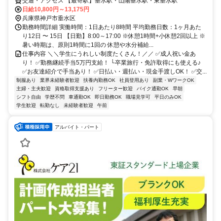
交通・アクセス 【最寄駅】垂水駅・山陽垂水駅・東垂水駅
日給10,800円～13,175円
兵庫県神戸市垂水区
勤務時間詳細 実働時間：1日あたり8時間 平均勤務日数：1ヶ月あた
り12日 〜 15日 【日勤】8:00～17:00 ※休憩1時間+小休憩2回以上 ※
暑い時期は、原則1時間に1回の 休憩や水分補給...
仕事内容 ＼＼学生にうれしい制度たくさん！／／ ✅成人祝い金あ
り！ ✅勤務継続手当5万円支給！ └卒業旅行・免許取得にも使える♪
✅お友達紹介で手当あり！ ✅日払い・週払い・現金手渡しOK！ ✅交...
制服あり
業界未経験者歓迎
扶養内勤務OK
社員登用あり
副業・WワークOK
主婦・主夫歓迎
資格取得支援あり
フリーター歓迎
バイク通勤OK
早朝
シフト自由
学歴不問
車通勤OK
即日勤務OK
職場見学可
平日のみOK
学生歓迎
転勤なし
未経験者歓迎
午前
アルバイト・パート