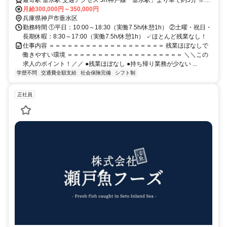
通勤OK
月給300,000円～350,000円
兵庫県神戸市垂水区
勤務時間 ①平日：10:00～18:30（実働7.5h/休憩1h） ②土曜・祝日・
長期休暇：8:30～17:00（実働7.5h/休憩1h） ✓ほとんど残業なし！
仕事内容 ＝＝＝＝＝＝＝＝＝＝＝＝＝＝＝＝＝＝＝ 残業ほぼなしで
働きやすい環境 ＝＝＝＝＝＝＝＝＝＝＝＝＝＝＝＝＝＝＝ ＼＼この
求人のポイント！／／ ●残業ほぼなし ●持ち帰り業務が少ない ...
学歴不問
交通費全額支給
社会保険完備
シフト制
正社員