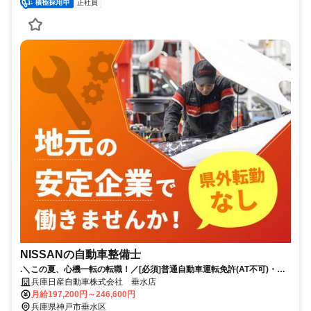
正社員
NISSANの自動車整備士
.＼この夏、心機一転の転職！／[必須]普通自動車運転免許(AT不可)・自
動車整備士国家2級以上｜賞与4.8か月分（昨年実績）｜年間休日123日
兵庫日産自動車株式会社 垂水店
月給197,200円～246,600円
兵庫県神戸市垂水区