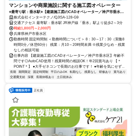
マンションや商業施設に関する施工図オペレーター
⭐️最寄り駅：垂水駅⭐️【建築施工図のCADオペレーター／神戸市垂水
区】年齢不問です◎AutoCAD使用！残業時間の相談OK！年2回賞与あ
株式会社インターテクノ/QJISA-128-G9
り
交通アクセス 最寄駅：垂水駅 JR神戸線「垂水」駅より徒歩2～3分
時給1,800円～2,000円
兵庫県神戸市垂水区
勤務時間 固定時間制 ＜勤務時間について＞ 8：30～17：30（実働8
時間0分／休憩60分） 残業：月10～20時間未満 ※残業少なめ・残業
なしの相談可能
仕事内容 【建築施工図のCADオペレーター／神戸市垂水区】年齢不
問です◎AutoCAD使用！残業時間の相談OK！年2回賞与あり 【＊
POINT＊】 ●大手ゼネコンで長期のお仕事です！ ●年齢を気にせず...
長期
期間限定
固定時間制
平日のみOK
転勤なし
残業なし
研修あり
賞与あり
交通費支給
深夜
長期休暇あり
土日祝休み
正社員