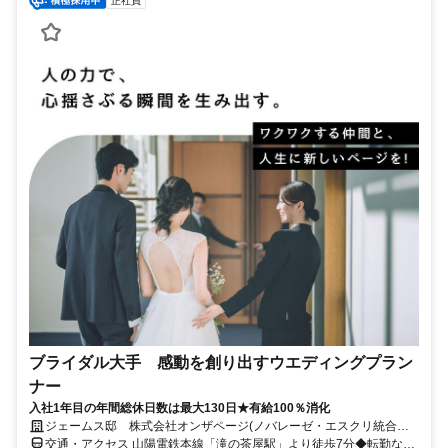
正社員
ブライダル大手 感動を創り出すウエディングプラン
ナー
入社1年目の年間総休日数は最大130日★有給100％消化
ジェームス邸 株式会社オンザページ(ノバレーゼ・エスクリ統合会
社)
交通・アクセス 山陽電鉄本線「滝の茶屋駅」より徒歩7分◆転勤なし