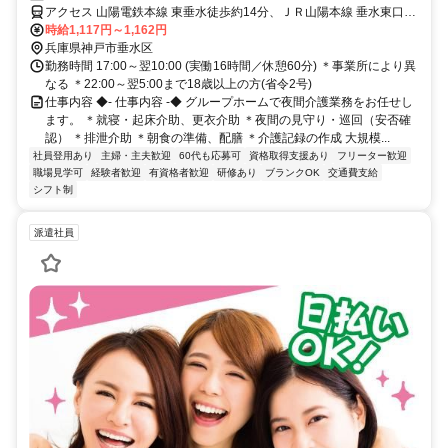
んなあなたに最適なお仕事です。週1回から、無理なくしっかり稼ぎま
アクセス 山陽電鉄本線 東垂水徒歩約14分、ＪＲ山陽本線 垂水東口徒
せんか？
歩約14分、山陽電鉄本線 山陽垂水西側改札口徒歩約15分 JR神戸線
時給1,117円～1,162円
「垂水」駅から徒歩約16分
兵庫県神戸市垂水区
勤務時間 17:00～翌10:00 (実働16時間／休憩60分) ＊事業所により異
なる ＊22:00～翌5:00まで18歳以上の方(省令2号)
仕事内容 ◆- 仕事内容 -◆ グループホームで夜間介護業務をお任せし
ます。 ＊就寝・起床介助、更衣介助 ＊夜間の見守り・巡回（安否確
認） ＊排泄介助 ＊朝食の準備、配膳 ＊介護記録の作成 大規模...
社員登用あり
主婦・主夫歓迎
60代も応募可
資格取得支援あり
フリーター歓迎
職場見学可
経験者歓迎
有資格者歓迎
研修あり
ブランクOK
交通費支給
シフト制
派遣社員