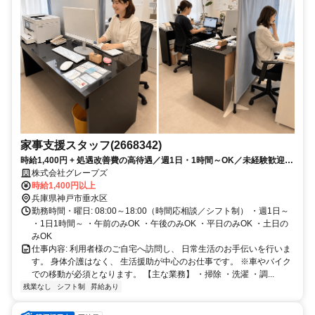
家事支援スタッフ(2668342)
時給1,400円 + 処遇改善費の高待遇／週1日・1時間～OK／未経験歓迎／
身体介護はなし！
株式会社グレープズ
時給1,400円以上
兵庫県神戸市垂水区
勤務時間・曜日: 08:00～18:00（時間応相談／シフト制） ・週1日～
・1日1時間～ ・午前のみOK ・午後のみOK ・平日のみOK ・土日の
みOK
仕事内容: 利用者様のご自宅へ訪問し、 日常生活のお手伝いを行いま
す。 身体介護はなく、 生活援助が中心のお仕事です。 ※車やバイク
での移動が必須となります。 【主な業務】 ・掃除 ・洗濯 ・調...
残業なし
シフト制
昇給あり