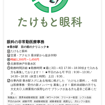
眼科の非常勤医療事務
★垂水駅 目の前のクリニック★
たけもと眼科
交通・アクセス 垂水駅から徒歩30秒
時給1,300円～1,450円
兵庫県神戸市垂水区
勤務時間詳細 ★勤務時間 ★週に3日～4日 17:30～18:30頃まで入れる
方を募集しております！！ ★平日のみも可 平日：9:30～13:30／
14:30～18:30（休憩１時間） 土日：9:30...
仕事内容 垂水駅スグにある地域に根ざした 「たけもと眼科」。 今回
は医療事務・受付の新メンバーを 募集します！ 眼科未経験の方でも
大丈夫◎ 人柄重視の採用なので ブランクがある方も是非ご応募くだ
さ...
制服あり
業界未経験者歓迎
副業・WワークOK
フリーター歓迎
シフト自由
平日のみOK
経験不問
未経験者歓迎
経験者歓迎
残業なし
月1シフト提出