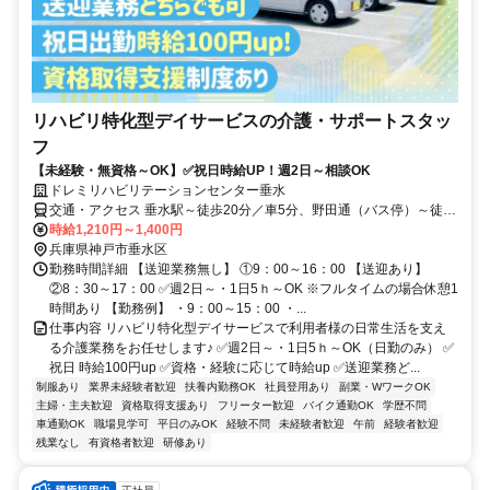
リハビリ特化型デイサービスの介護・サポートスタッ
フ
【未経験・無資格～OK】✅祝日時給UP！週2日～相談OK
ドレミリハビリテーションセンター垂水
交通・アクセス 垂水駅～徒歩20分／車5分、野田通（バス停）～徒歩
5分
時給1,210円～1,400円
兵庫県神戸市垂水区
勤務時間詳細 【送迎業務無し】 ①9：00～16：00 【送迎あり】
②8：30～17：00 ✅週2日～・1日5ｈ～OK ※フルタイムの場合休憩1
時間あり 【勤務例】 ・9：00～15：00 ・...
仕事内容 リハビリ特化型デイサービスで利用者様の日常生活を支え
る介護業務をお任せします♪ ✅週2日～・1日5ｈ～OK（日勤のみ） ✅
祝日 時給100円up ✅資格・経験に応じて時給up ✅送迎業務ど...
制服あり
業界未経験者歓迎
扶養内勤務OK
社員登用あり
副業・WワークOK
主婦・主夫歓迎
資格取得支援あり
フリーター歓迎
バイク通勤OK
学歴不問
車通勤OK
職場見学可
平日のみOK
経験不問
未経験者歓迎
午前
経験者歓迎
残業なし
有資格者歓迎
研修あり