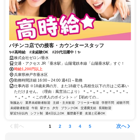
パチンコ店での接客・カウンタースタッフ
✨#高時給 #未経験OK #20代活躍中！✨
株式会社ゼロン/垂水
交通・アクセス JR「垂水駅」山陽電鉄本線「山陽垂水駅」すぐ！
時給1,200円以上
兵庫県神戸市垂水区
勤務時間詳細 16:00～24:00 週4日～勤務
仕事内容 ※18歳未満の方、また18歳でも高校生以下の方はご応募い
ただけません。（理由：風営法により） ＊.｡＊.｡＊.｡＊.｡＊.｡＊.｡＊.｡
＊.｡＊.｡＊ ＜この求人のポイント＞ ✅【初めての...
制服あり
業界未経験者歓迎
主婦・主夫歓迎
フリーター歓迎
学歴不問
経験不問
未経験者歓迎
午前
駅ナカ
夕方
ブランクOK
交通費支給
長期歓迎
駅近5分以内
シフト制
週4日以上OK
履歴書不要
友達と応募OK
前へ
次へ
1
2
3
4
5