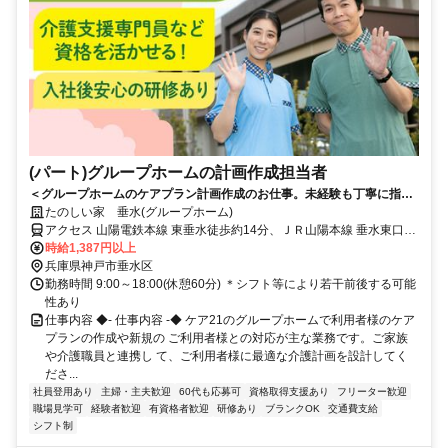
(パート)グループホームの計画作成担当者
＜グループホームのケアプラン計画作成のお仕事。未経験も丁寧に指導
します。＞ケア21が運営するグループホームで計画作成担当者のお仕
たのしい家 垂水(グループホーム)
事！介護も少しお手伝いいただくので現場の実状の理解にも繋がりま
アクセス 山陽電鉄本線 東垂水徒歩約14分、ＪＲ山陽本線 垂水東口徒
す。
歩約14分、山陽電鉄本線 山陽垂水西側改札口徒歩約15分 JR神戸線
時給1,387円以上
「垂水」駅から徒歩約16分
兵庫県神戸市垂水区
勤務時間 9:00～18:00(休憩60分) ＊シフト等により若干前後する可能
性あり
仕事内容 ◆- 仕事内容 -◆ ケア21のグループホームで利用者様のケア
プランの作成や新規の ご利用者様との対応が主な業務です。ご家族
や介護職員と連携し て、ご利用者様に最適な介護計画を設計してく
ださ...
社員登用あり
主婦・主夫歓迎
60代も応募可
資格取得支援あり
フリーター歓迎
職場見学可
経験者歓迎
有資格者歓迎
研修あり
ブランクOK
交通費支給
シフト制