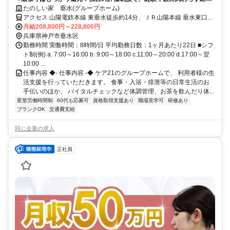
UPが可能◎＞賞与年2回＆昇給あり！定年制撤廃で長く安定して働けま
たのしい家 垂水(グループホーム)
す。少人数制で寄り添うケアができる温かいホームです◎
アクセス 山陽電鉄本線 東垂水徒歩約14分、ＪＲ山陽本線 垂水東口徒
歩約14分、山陽電鉄本線 山陽垂水西側改札口徒歩約15分 JR神戸線
月給208,800円～228,800円
「垂水」駅から徒歩約16分
兵庫県神戸市垂水区
勤務時間 実働時間：8時間/日 平均勤務日数：1ヶ月あたり22日 ■シフ
ト制(例) a. 7:00～16:00 b. 9:00～18:00 c.11:00～20:00 d.17:00～翌
10:00 ...
仕事内容 ◆- 仕事内容 -◆ ケア21のグループホームで、 利用者様の生
活支援を行っていただきます。 食事・入浴・排泄等の日常生活のお
手伝いのほか、 バイタルチェックなど体調管理、お茶を飲んだり体...
変形労働時間制
60代も応募可
資格取得支援あり
職場見学可
研修あり
ブランクOK
交通費支給
同じ企業の求人
正社員