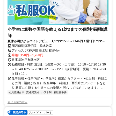
小学生に算数や国語を教える1対2までの個別指導塾講
師
夏休み明けからバイトデビュー★1コマ1533～2346円！週1日1コマ～私
服でok◎
関西個別指導学院 垂水教室
アクセス JR神戸線 垂水駅 徒歩4分
時給1,150円～1,760円
兵庫県神戸市垂水区
勤務曜日・時間 週1日、1授業～OK 〈コマ割〉 16:10～17:20 17:30
～18:40 18:50～20:00 20:10～21:20 〈講習期間〉 夏期：7/14～8/31
冬期：12...
仕事情報 ● 仕事内容 ■小学生向け授業からスタート ■担当制（科目ご
とに同一講師が担当） 担当学年・科目は、面接時にアンケートをと
り 教室に在籍する生徒さんの希望と 照らして決めていきます。 ...
社員登用あり
交通費支給
シフト制
履歴書不要
同じ企業の求人
アルバイト・パート