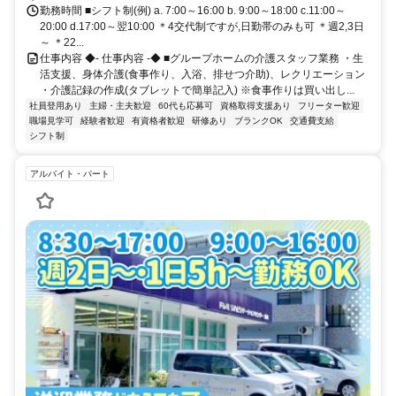
勤務時間 ■シフト制(例) a. 7:00～16:00 b. 9:00～18:00 c.11:00～
20:00 d.17:00～翌10:00 ＊4交代制ですが,日勤帯のみも可 ＊週2,3日
～ ＊22...
仕事内容 ◆- 仕事内容 -◆ ■グループホームの介護スタッフ業務 ・生
活支援、身体介護(食事作り、入浴、排せつ介助)、レクリエーション
・介護記録の作成(タブレットで簡単記入) ※食事作りは買い出し...
社員登用あり
主婦・主夫歓迎
60代も応募可
資格取得支援あり
フリーター歓迎
職場見学可
経験者歓迎
有資格者歓迎
研修あり
ブランクOK
交通費支給
シフト制
アルバイト・パート