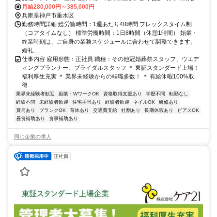
◆交通費支給
月給280,000円～385,000円
兵庫県神戸市垂水区
勤務時間詳細 総労働時間：1週あたり40時間 フレックスタイム制
（コアタイムなし） 標準労働時間：1日8時間（休憩1時間） 始業・
終業時刻は、ご自身の業務スケジュールに合わせて調整できます。
婚礼...
仕事内容 雇用形態：正社員 職種：その他冠婚葬祭スタッフ、ウエデ
ィングプランナー、ブライダルスタッフ ＊ 東証スタンダード上場！
福利厚生充実 ＊ 業界未経験からの転職多数！ ＊ 有給休暇100%取
得...
業界未経験者歓迎
副業・WワークOK
資格取得支援あり
学歴不問
転勤なし
経験不問
未経験者歓迎
住宅手当あり
経験者歓迎
ネイルOK
研修あり
賞与あり
ブランクOK
育休あり
交通費支給
社割あり
長期休暇あり
ピアスOK
昼食補助あり
食事補助あり
同じ企業の求人
正社員