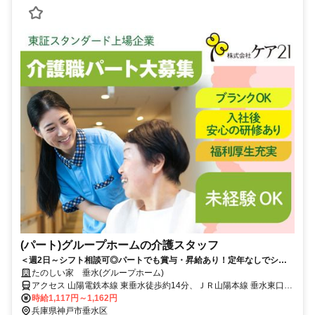
(パート)グループホームの介護スタッフ
＜週2日～シフト相談可◎パートでも賞与・昇給あり！定年なしでシニ
アも活躍中＞東証スタンダード上場企業だから安心。少人数制で一人ひ
たのしい家 垂水(グループホーム)
とりに寄り添えるグループホーム
アクセス 山陽電鉄本線 東垂水徒歩約14分、ＪＲ山陽本線 垂水東口徒
歩約14分、山陽電鉄本線 山陽垂水西側改札口徒歩約15分 JR神戸線
時給1,117円～1,162円
「垂水」駅から徒歩約16分
兵庫県神戸市垂水区