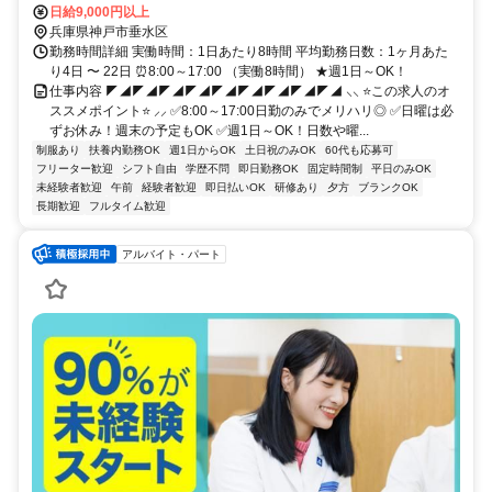
日給9,000円以上
兵庫県神戸市垂水区
勤務時間詳細 実働時間：1日あたり8時間 平均勤務日数：1ヶ月あた
り4日 〜 22日 ⏰8:00～17:00 （実働8時間） ★週1日～OK！
仕事内容 ◤◢◤◢◤◢◤◢◤◢◤◢◤◢◤◢◤◢ ⸜⸜ ⭐この求人のオ
ススメポイント⭐ ⸝⸝ ✅8:00～17:00日勤のみでメリハリ◎ ✅日曜は必
ずお休み！週末の予定もOK ✅週1日～OK！日数や曜...
制服あり
扶養内勤務OK
週1日からOK
土日祝のみOK
60代も応募可
フリーター歓迎
シフト自由
学歴不問
即日勤務OK
固定時間制
平日のみOK
未経験者歓迎
午前
経験者歓迎
即日払いOK
研修あり
夕方
ブランクOK
長期歓迎
フルタイム歓迎
アルバイト・パート