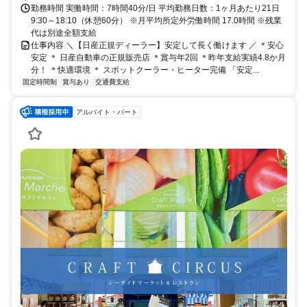
勤務時間 実働時間：7時間40分/日 平均勤務日数：1ヶ月あたり21日
9:30～18:10（休憩60分） ※月平均所定外労働時間 17.0時間 ※残業
代は別途全額支給
仕事内容 ＼【日産正規ディーラー】安定して長く働けます ／ ＊安心
安定 ＊ 日産自動車の正規販売店 ＊賞与年2回 ＊昨年支給実績4.8か月
分！ ＊快適環境 ＊ スポットクーラー・ヒーター完備 「安定...
固定時間制
賞与あり
交通費支給
アルバイト・パート