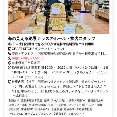
海の見える絶景テラスのホール・接客スタッフ
週2日～土日祝勤務できる方◎夕食無料や無料送迎バス利用可
CRAFT KITCHEN(クラフトキッチン)
交通・アクセス ※明石駅/舞子駅/三宮駅 (明石港から最寄港まで13分/
高速舞子から15分/三宮から45分)
時給1,200円～1,500円
兵庫県神戸市垂水区
勤務時間詳細 勤務時間 10:30 ～ 20:30 の間でシフト制 週1日～、1日
4時間～OK！ ＜シフト例＞ ・10:30～19:30（フルタイム） ・11:00
～15:00（ランチのみ） ・1...
仕事内容 【神戸・明石から好アクセス！淡路島で週末リゾートバイ
ト】 周りの友達とはちょっと違う、特別なバイトしてみませんか？
平日は学校の近く、土日は海が見えるおしゃれなカフェやレストラン
で 非日常を...
制服あり
業界未経験者歓迎
短期（3ヵ月以内）
扶養内勤務OK
社員登用あり
隔週シフト提出
土日祝のみOK
主婦・主夫歓迎
フリーター歓迎
シフト自由
学歴不問
車通勤OK
平日のみOK
学生歓迎
経験不問
未経験者歓迎
ブランクOK
オープニングスタッフ
交通費支給
まかないあり