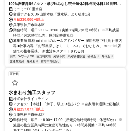
100%反響営業/ノルマ・飛び込みなし/完全週休2日/年間休日119日/残業
月20h以下/転勤なし
ミニミニFC垂水店
交通アクセス JR山陽本線「垂水駅」より徒歩1分
月給230,000円以上
兵庫県神戸市垂水区
勤務時間・曜日 9:00～18:00（実働8時間／休憩1時間） ※平均残業
時間／月20時間以内、原則定時退社◎
募集要項 職種 miniminiのルームアドバイザー 雇用形態 正社員 仕事内
容 ■仕事内容 「お部屋探しはミニミニへ♪」でおなじみ、 minimini店
舗での接客業務。 新生活をスタートされるお...
副業・WワークOK
固定時間制
経験不問
未経験者歓迎
研修あり
育休あり
交通費支給
昇給あり
賞与年2回あり
正社員
水まわり施工スタッフ
株式会社ライフライン
アクセス: 【本社】「舞子」駅より徒歩7分 ※自家用車通勤は応相談
月給257,077円以上
兵庫県神戸市垂水区
勤務時間・曜日: ・8:00〜17:00（所定労働時間8時間、休憩60分） ※
施設の指定営業時間に変動可能性あり ・時間外労働：平均14時間 ・
週休二日制（会社カレンダーによる）