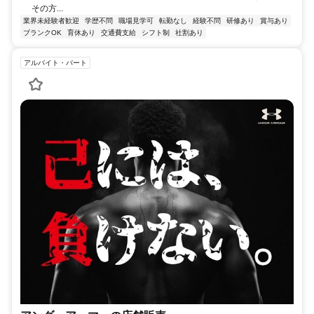
その方...
業界未経験者歓迎
学歴不問
職場見学可
転勤なし
経験不問
研修あり
賞与あり
ブランクOK
育休あり
交通費支給
シフト制
社割あり
アルバイト・パート