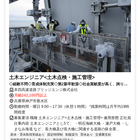
土木エンジニア<土木点検・施工管理>
◇経験不問◇育成体制充実◇第2新卒歓迎◇社会貢献度が高く、誇りを
もって取り組める仕事です！
本四高速道路ブリッジエンジ株式会社
月給242,100円以上
兵庫県神戸市垂水区
勤務時間・曜日 9:00～17:30（休憩１時間） *残業時間は月平均19時
間程度
募集要項 職種 土木エンジニア<土木点検・施工管理> 雇用形態 正社員
仕事内容 土木エンジニアとし5て、 ・明石海峡大橋 ・瀬戸大橋 ・し
まなみ海道 など、長大橋及び長大橋に関連する道路の保全業...
産休・育休取得実績あり
固定時間制
制服貸与
育休あり
交通費支給
資格取得手当あり
昇給あり
賞与年2回あり