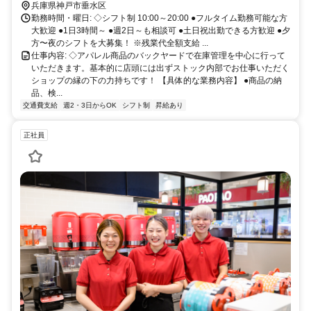
兵庫県神戸市垂水区
勤務時間・曜日: ◇シフト制 10:00～20:00 ●フルタイム勤務可能な方
大歓迎 ●1日3時間～ ●週2日～も相談可 ●土日祝出勤できる方歓迎 ●夕
方〜夜のシフトを大募集！ ※残業代全額支給 ...
仕事内容: ◇アパレル商品のバックヤードで在庫管理を中心に行って
いただきます。基本的に店頭には出ずストック内部でお仕事いただく
ショップの縁の下の力持ちです！ 【具体的な業務内容】 ●商品の納
品、検...
交通費支給
週2・3日からOK
シフト制
昇給あり
正社員