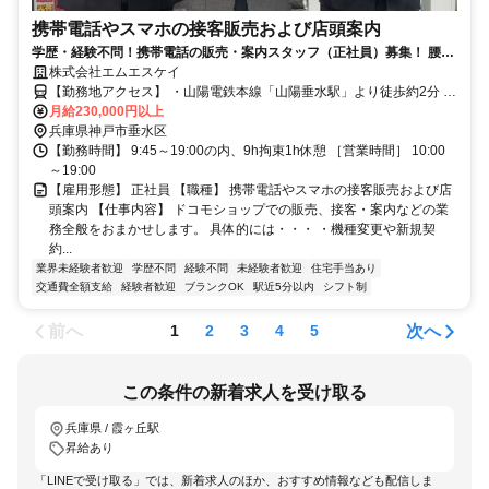
携帯電話やスマホの接客販売および店頭案内
学歴・経験不問！携帯電話の販売・案内スタッフ（正社員）募集！ 腰を
据えて長く働ける環境と制度が整っています＊
株式会社エムエスケイ
【勤務地アクセス】 ・山陽電鉄本線「山陽垂水駅」より徒歩約2分 ・
JR神戸線「垂水駅」より徒歩約3分 ・山陽電鉄本線「霞ヶ丘駅」より
月給230,000円以上
徒歩約15分
兵庫県神戸市垂水区
【勤務時間】 9:45～19:00の内、9h拘束1h休憩 ［営業時間］ 10:00
～19:00
【雇用形態】 正社員 【職種】 携帯電話やスマホの接客販売および店
頭案内 【仕事内容】 ドコモショップでの販売、接客・案内などの業
務全般をおまかせします。 具体的には・・・ ・機種変更や新規契
約...
業界未経験者歓迎
学歴不問
経験不問
未経験者歓迎
住宅手当あり
交通費全額支給
経験者歓迎
ブランクOK
駅近5分以内
シフト制
前へ
次へ
1
2
3
4
5
この条件の新着求人を受け取る
兵庫県 / 霞ヶ丘駅
昇給あり
「LINEで受け取る」では、新着求人のほか、おすすめ情報なども配信しま