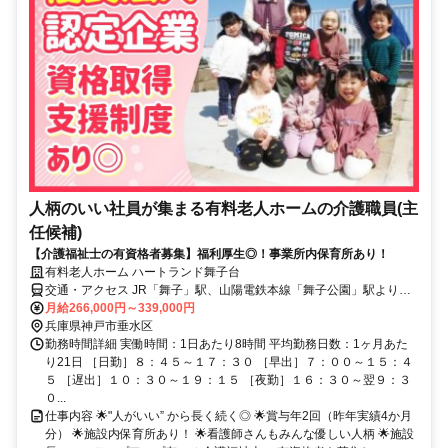
人柄のいい社員が集まる有料老人ホームの介護職員(主
任候補)
【介護福祉士の有資格者募集】福利厚生◎！事業所内保育所あり！
有料老人ホーム ハートランド舞子台
交通・アクセス JR「舞子」駅、山陽電鉄本線「舞子公園」駅より徒
歩10分
月給266,000円～339,000円
兵庫県神戸市垂水区
勤務時間詳細 実働時間：1日あたり8時間 平均勤務日数：1ヶ月あた
り21日 ［日勤］８：４５～１７：３０ ［早出］７：００～１５：４
５ ［遅出］１０：３０～１９：１５ ［夜勤］１６：３０～翌９：３
０...
仕事内容 🌟"人がいい” から長く続く◎ 🌟賞与年2回（昨年実績4か月
分） 🌟施設内保育所あり！ 🌟看護師さんもみんな優しい人柄 🌟施設