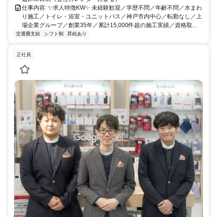
仕事内容: ✨求人特徴KW✨ 未経験歓迎／学歴不問／年齢不問／水まわ
り施工／トイレ・浴室・ユニットバス／神戸市内中心／転勤なし／上
場企業グループ／創業35年／累計15,000件超の施工実績／資格取...
交通費支給
シフト制
昇給あり
正社員