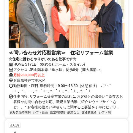
≪問い合わせ対応型営業≫ 住宅リフォーム営業
☆住宅に携わるやりがいのある仕事です☆
HOME STYLE (株式会社ホーム・スタイル)
アクセス: JR山陽本線「垂水駅」徒歩8分（商大筋沿い）
月給280,000円以上
兵庫県神戸市垂水区
勤務時間・曜日: 勤務時間：9:00〜18:30（休憩有り） .｡.:*・ﾟ
＋.｡.:*・ﾟ＋.｡.:*・ﾟ＋.｡.:*・ﾟ＋.｡.:*・ﾟ＋.｡.:*・ﾟ＋
仕事内容: リフォーム提案営業の流れ 1. お客様との出会い * 既存のお
客様やお問い合わせ対応、新規営業活動（紹介やウェブサイトな
ど）。 * お客様の住まいや暮らしに関するご要望を丁寧にヒアリ...
変形労働時間制
シフト自由
固定時間制
残業なし
交通費支給
シフト制
正社員