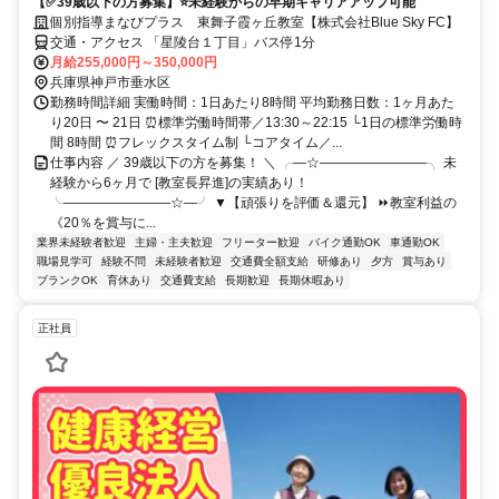
【✅39歳以下の方募集】⭐未経験からの早期キャリアアップ可能
個別指導まなびプラス 東舞子霞ヶ丘教室【株式会社Blue Sky FC】
交通・アクセス 「星陵台１丁目」バス停1分
月給255,000円～350,000円
兵庫県神戸市垂水区
勤務時間詳細 実働時間：1日あたり8時間 平均勤務日数：1ヶ月あた
り20日 〜 21日 ⏰標準労働時間帯／13:30～22:15 └1日の標準労働時
間 8時間 ⏰フレックスタイム制 └コアタイム／...
仕事内容 ／ 39歳以下の方を募集！ ＼ ╭―☆――――――――╮ 未
経験から6ヶ月で [教室長昇進]の実績あり！
╰――――――――☆―╯ ▼【頑張りを評価＆還元】 ⏩教室利益の
《20％を賞与に...
業界未経験者歓迎
主婦・主夫歓迎
フリーター歓迎
バイク通勤OK
車通勤OK
職場見学可
経験不問
未経験者歓迎
交通費全額支給
研修あり
夕方
賞与あり
ブランクOK
育休あり
交通費支給
長期歓迎
長期休暇あり
正社員