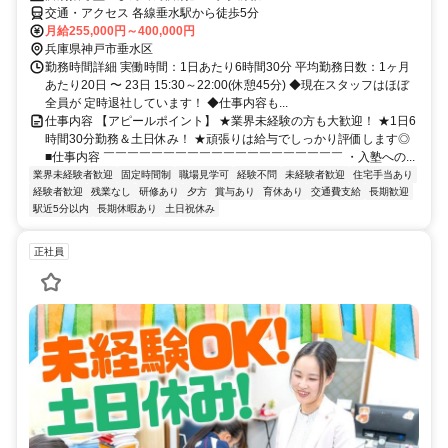
交通・アクセス 各線垂水駅から徒歩5分
月給255,000円～400,000円
兵庫県神戸市垂水区
勤務時間詳細 実働時間：1日あたり6時間30分 平均勤務日数：1ヶ月
あたり20日 〜 23日 15:30～22:00(休憩45分) ◆現在スタッフはほぼ
全員が 定時退社しています！ ◆仕事内容も...
仕事内容 【アピールポイント】 ★業界未経験の方も大歓迎！ ★1日6
時間30分勤務＆土日休み！ ★頑張りは給与でしっかり評価します◎
■仕事内容 ￣￣￣￣￣￣￣￣￣￣￣￣￣￣￣￣￣￣￣￣ ・入塾への...
業界未経験者歓迎
固定時間制
職場見学可
経験不問
未経験者歓迎
住宅手当あり
経験者歓迎
残業なし
研修あり
夕方
賞与あり
育休あり
交通費支給
長期歓迎
駅近5分以内
長期休暇あり
土日祝休み
正社員