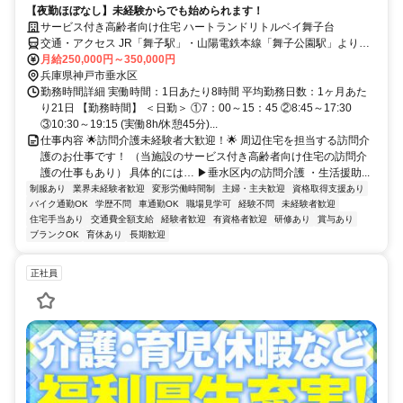
【夜勤ほぼなし】未経験からでも始められます！
サービス付き高齢者向け住宅 ハートランドリトルベイ舞子台
交通・アクセス JR「舞子駅」・山陽電鉄本線「舞子公園駅」より徒
歩10分
月給250,000円～350,000円
兵庫県神戸市垂水区
勤務時間詳細 実働時間：1日あたり8時間 平均勤務日数：1ヶ月あた
り21日 【勤務時間】 ＜日勤＞ ①7：00～15：45 ②8:45～17:30
③10:30～19:15 (実働8h/休憩45分)...
仕事内容 🌟訪問介護未経験者大歓迎！🌟 周辺住宅を担当する訪問介
護のお仕事です！ （当施設のサービス付き高齢者向け住宅の訪問介
護の仕事もあり） 具体的には… ▶垂水区内の訪問介護 ・生活援助...
制服あり
業界未経験者歓迎
変形労働時間制
主婦・主夫歓迎
資格取得支援あり
バイク通勤OK
学歴不問
車通勤OK
職場見学可
経験不問
未経験者歓迎
住宅手当あり
交通費全額支給
経験者歓迎
有資格者歓迎
研修あり
賞与あり
ブランクOK
育休あり
長期歓迎
正社員