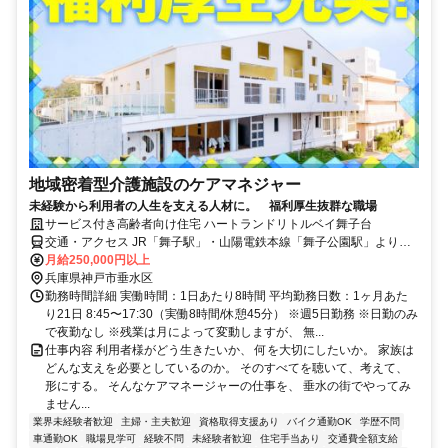
地域密着型介護施設のケアマネジャー
未経験から利用者の人生を支える人材に。 福利厚生抜群な職場
サービス付き高齢者向け住宅 ハートランドリトルベイ舞子台
交通・アクセス JR「舞子駅」・山陽電鉄本線「舞子公園駅」より徒
歩10分
月給250,000円以上
兵庫県神戸市垂水区
勤務時間詳細 実働時間：1日あたり8時間 平均勤務日数：1ヶ月あた
り21日 8:45〜17:30（実働8時間/休憩45分） ※週5日勤務 ※日勤のみ
で夜勤なし ※残業は月によって変動しますが、 無...
仕事内容 利用者様がどう生きたいか、 何を大切にしたいか。 家族は
どんな支えを必要としているのか。 そのすべてを聴いて、考えて、
形にする。 そんなケアマネージャーの仕事を、 垂水の街でやってみ
ません...
業界未経験者歓迎
主婦・主夫歓迎
資格取得支援あり
バイク通勤OK
学歴不問
車通勤OK
職場見学可
経験不問
未経験者歓迎
住宅手当あり
交通費全額支給