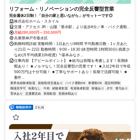
リフォーム・リノベーションの完全反響型営業
完全週休2日制！「自分の家と思いながら」がモットーです◎
株式会社ホーム・スタイル
交通・アクセス JR・山陽「垂水駅」より徒歩8分／車・バイク通勤
OK！
月給280,000円～350,000円
兵庫県神戸市垂水区
勤務時間詳細 実働時間：1日あたり8時間 平均勤務日数：1ヶ月あた
り21日 〜 22日 勤務時間：9:00～18:30 (休憩時間 1時間30分) 残業少
なめ(月平均残業10h程度) ┗基本みなさ...
仕事内容 【アピールポイント】 ★給与は前職を考慮します！長期休
暇あり！ ★ノルマなし！完全反響型の営業です！ ★入社2年目で年収
500万円は十分可能！ ★丁寧なサポートあり！長期で活躍可能！ ★
案件...
業界未経験者歓迎
資格取得支援あり
バイク通勤OK
車通勤OK
固定時間制
職場見学可
転勤なし
午前
経験者歓迎
有資格者歓迎
研修あり
夕方
賞与あり
育休あり
交通費支給
長期歓迎
長期休暇あり
正社員