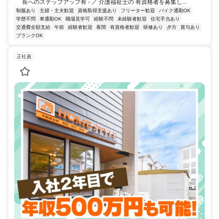
長へのステップアップ有 - ／ 介護福祉士の 有資格者を募集し...
制服あり
主婦・主夫歓迎
資格取得支援あり
フリーター歓迎
バイク通勤OK
学歴不問
車通勤OK
職場見学可
経験不問
未経験者歓迎
住宅手当あり
交通費全額支給
午前
経験者歓迎
夜間
有資格者歓迎
研修あり
夕方
賞与あり
ブランクOK
正社員