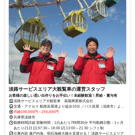
淡路サービスエリア大観覧車の運営スタッフ
お客様の楽しい思い出作りをお手伝い！未経験歓迎！昇給・賞与有
淡路サービスエリア大観覧車 泉陽興業株式会社
交通・アクセス 航路岩屋港より徒歩10分 ／バス岩屋（淡路市）より
徒歩11分
月給190,000円～250,000円
兵庫県淡路市
勤務時間詳細 実働時間：1日あたり7時間30分 平均勤務日数：1ヶ月
あたり21日 [1] 07:30～16:00 [2] 13:00～21:30 シフト制
仕事内容 瀬戸内海、明石海峡大橋を見渡せる！ 淡路サービスエリア