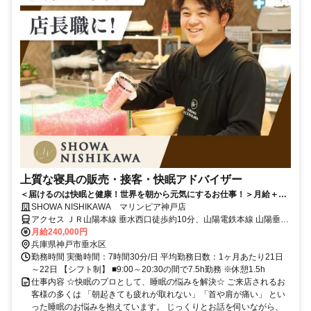
上質な寝具の販売・接客・快眠アドバイザー
＜届けるのは快眠と健康！世界を朝から元気にするお仕事！＞月給＋イ
ンセンも◎ネトフリ無料などユニークな福利厚生も♪
SHOWA NISHIKAWA マリンピア神戸店
アクセス ＪＲ山陽本線 垂水西口徒歩約10分、山陽電鉄本線 山陽垂水
西側改札口徒歩約10分、山陽電鉄本線 霞ヶ丘（兵庫県）徒歩約17分
月給240,000円
兵庫県神戸市垂水区
勤務時間 実働時間：7時間30分/日 平均勤務日数：1ヶ月あたり21日
～22日 【シフト制】 ■9:00～20:30の間で7.5h勤務 ※休憩1.5h
仕事内容 ☆快眠のプロとして、睡眠の悩みを解決☆ ご来店されるお
客様の多くは 「朝起きても疲れが取れない」「首や肩が痛い」 とい
った睡眠のお悩みを抱えています。 じっくりとお話を伺いながら、