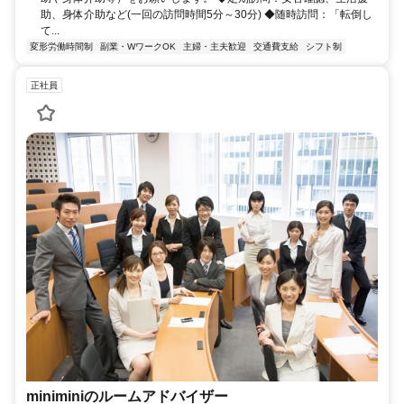
助、身体介助など(一回の訪問時間5分～30分) ◆随時訪問：「転倒し
て...
変形労働時間制
副業・WワークOK
主婦・主夫歓迎
交通費支給
シフト制
正社員
miniminiのルームアドバイザー