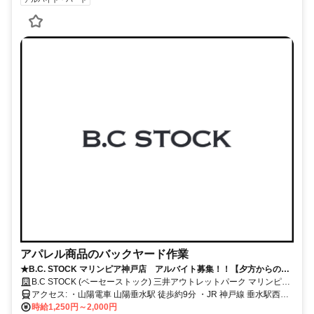
アパレル商品のバックヤード作業
★B.C. STOCK マリンピア神戸店 アルバイト募集！！【夕方からの短
時間勤務OK！】学校・本業の後に働ける！夕方〜夜シフトのアルバイト
B.C STOCK (ベーセーストック) 三井アウトレットパーク マリンピア
大募集！！
神戸店
アクセス: ・山陽電車 山陽垂水駅 徒歩約9分 ・JR 神戸線 垂水駅西口
徒歩約9分
時給1,250円～2,000円