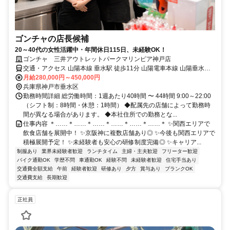
ゴンチャの店長候補
20～40代の女性活躍中・年間休日115日、未経験OK！
ゴンチャ 三井アウトレットパークマリンピア神戸店
交通・アクセス 山陽本線 垂水駅 徒歩11分 山陽電車本線 山陽垂水駅
徒歩11分 山陽本線 舞子駅 車5分
月給280,000円～450,000円
兵庫県神戸市垂水区
勤務時間詳細 総労働時間：1週あたり40時間 〜 44時間 9:00～22:00
（シフト制：8時間・休憩：1時間） ◆配属先の店舗によって勤務時
間が異なる場合があります。 ◆本社住所での勤務とな...
仕事内容 ＊……＊……＊……＊……＊……＊……＊ ✨関西エリアで
飲食店舗を展開中！ ✨京阪神に複数店舗あり◎ ✨今後も関西エリアで
積極展開予定！ ✨未経験者も安心の研修制度完備◎ ✨キャリア...
制服あり
業界未経験者歓迎
ランチタイム
主婦・主夫歓迎
フリーター歓迎
バイク通勤OK
学歴不問
車通勤OK
経験不問
未経験者歓迎
住宅手当あり
交通費全額支給
午前
経験者歓迎
研修あり
夕方
賞与あり
ブランクOK
交通費支給
長期歓迎
正社員