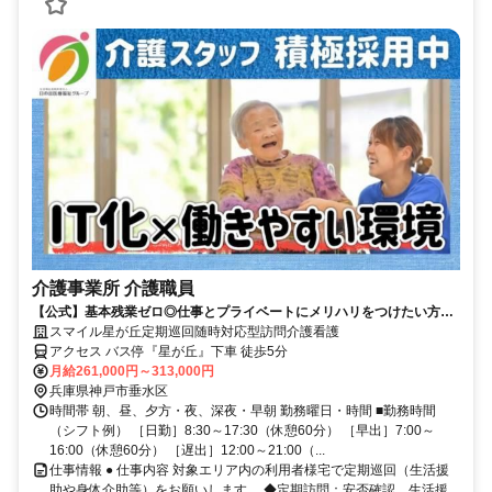
介護事業所 介護職員
【公式】基本残業ゼロ◎仕事とプライベートにメリハリをつけたい方に
ぴったり♪
スマイル星が丘定期巡回随時対応型訪問介護看護
アクセス バス停『星が丘』下車 徒歩5分
月給261,000円～313,000円
兵庫県神戸市垂水区
時間帯 朝、昼、夕方・夜、深夜・早朝 勤務曜日・時間 ■勤務時間
（シフト例） ［日勤］8:30～17:30（休憩60分） ［早出］7:00～
16:00（休憩60分） ［遅出］12:00～21:00（...
仕事情報 ● 仕事内容 対象エリア内の利用者様宅で定期巡回（生活援
助や身体介助等）をお願いします。 ◆定期訪問：安否確認、生活援