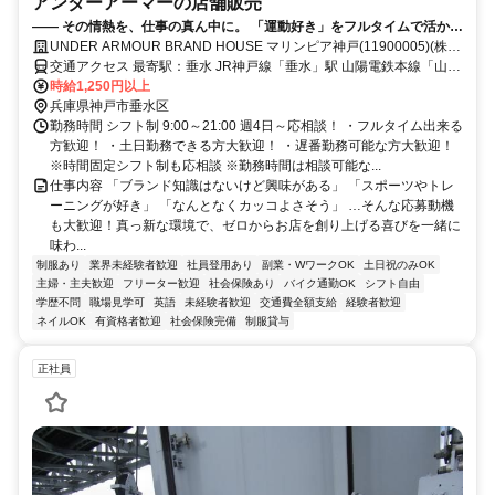
アンダーアーマーの店舗販売
—— その情熱を、仕事の真ん中に。 「運動好き」をフルタイムで活かし
ませんか？**
UNDER ARMOUR BRAND HOUSE マリンピア神戸(11900005)(株式
会社ドーム)
交通アクセス 最寄駅：垂水 JR神戸線「垂水」駅 山陽電鉄本線「山陽
垂水」駅より徒歩約9分 ※車通勤OK！バイク通勤OK！（駐車場あ
時給1,250円以上
り）
兵庫県神戸市垂水区
勤務時間 シフト制 9:00～21:00 週4日～応相談！ ・フルタイム出来る
方歓迎！ ・土日勤務できる方大歓迎！ ・遅番勤務可能な方大歓迎！
※時間固定シフト制も応相談 ※勤務時間は相談可能な...
仕事内容 「ブランド知識はないけど興味がある」 「スポーツやトレ
ーニングが好き」 「なんとなくカッコよさそう」 …そんな応募動機
も大歓迎！真っ新な環境で、ゼロからお店を創り上げる喜びを一緒に
味わ...
制服あり
業界未経験者歓迎
社員登用あり
副業・WワークOK
土日祝のみOK
主婦・主夫歓迎
フリーター歓迎
社会保険あり
バイク通勤OK
シフト自由
学歴不問
職場見学可
英語
未経験者歓迎
交通費全額支給
経験者歓迎
ネイルOK
有資格者歓迎
社会保険完備
制服貸与
正社員