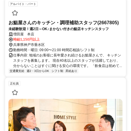
アルバイト・パート
お鮨屋さんのキッチン・調理補助スタッフ(2667805)
未経験歓迎！週2日～OK♪まかない付きの鮨店キッチンスタッフ
増田屋 本店
時給1,150円以上
兵庫県神戸市垂水区
勤務時間・曜日: 09:00〜21:00 時間応相談/シフト制
仕事内容: 地域のお客様に長年愛され続けるお鮨屋さんで、 キッチン
スタッフを募集します。 現在40名以上のスタッフが活躍しており、
分からないことはすぐに聞ける安心の環境です。 「飲食店は初めて...
交通費支給
週2・3日からOK
シフト制
昇給あり
正社員