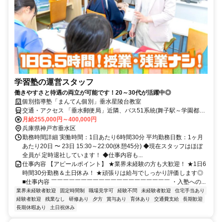
学習塾の運営スタッフ
働きやすさと待遇の両立が可能です！20～30代が活躍中◎
個別指導塾「まんてん個別」垂水星陵台教室
交通・アクセス 「垂水郵便局」近隣、バス51系統(舞子駅～学園都市
駅)星陵台1丁目下りてスグ
月給255,000円～400,000円
兵庫県神戸市垂水区
勤務時間詳細 実働時間：1日あたり6時間30分 平均勤務日数：1ヶ月
あたり20日 〜 23日 15:30～22:00(休憩45分) ◆現在スタッフはほぼ
全員が 定時退社しています！ ◆仕事内容も...
仕事内容 【アピールポイント】 ★業界未経験の方も大歓迎！ ★1日6
時間30分勤務＆土日休み！ ★頑張りは給与でしっかり評価します◎
■仕事内容 ￣￣￣￣￣￣￣￣￣￣￣￣￣￣￣￣￣￣￣￣ ・入塾への...
業界未経験者歓迎
固定時間制
職場見学可
経験不問
未経験者歓迎
住宅手当あり
経験者歓迎
残業なし
研修あり
夕方
賞与あり
育休あり
交通費支給
長期歓迎
長期休暇あり
土日祝休み