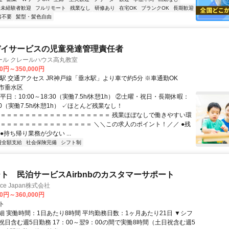
未経験者歓迎
フルリモート
残業なし
研修あり
在宅OK
ブランクOK
長期歓迎
書不要
髪型・髪色自由
デイサービスの児童発達管理責任者
ール クレールハウス高丸教室
00円～350,000円
最寄駅 垂水駅 交通アクセス JR神戸線「垂水駅」より車で約5分 ※車通勤OK
市垂水区
平日：10:00～18:30（実働7.5h/休憩1h） ②土曜・祝日・長期休暇：
:00（実働7.5h/休憩1h） ✓ほとんど残業なし！
＝＝＝＝＝＝＝＝＝＝＝＝＝＝＝＝＝＝＝ 残業ほぼなしで働きやすい環
＝＝＝＝＝＝＝＝＝＝＝＝＝＝＝＝ ＼＼この求人のポイント！／／ ●残
●持ち帰り業務が少ない ...
費全額支給
社会保険完備
シフト制
ト 民泊サービスAirbnbのカスタマーサポート
ance Japan株式会社
00円～360,000円
ト
細 実働時間：1日あたり8時間 平均勤務日数：1ヶ月あたり21日 ▼シフ
祝日含む週5日勤務 17：00～翌9：00の間で実働8時間（土日祝含む週5