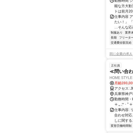
勤務時間 シ
能な方大歓
トは前月20
仕事内容 
たい！」 
…そんな応
制服あり
業界
長期
フリータ
交通費全額支給
同じ企業の求人
正社員
≪問い合
HOME STY
月給280,0
ア
兵庫県神戸
勤務時間・曜日
＋.｡.:*・ﾟ＋
仕事内容: 
合わせ対応
しに関するご
変形労働時間制