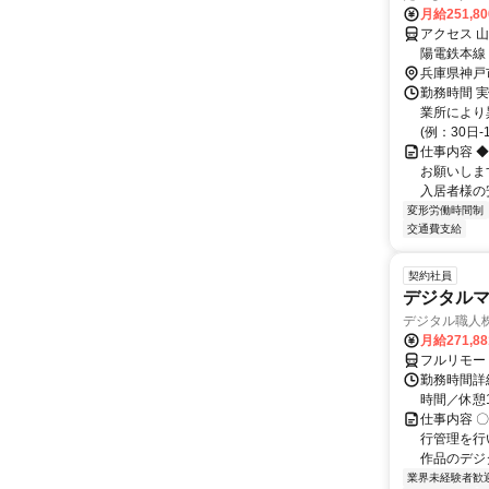
月給251,8
アクセス 
陽電鉄本線
兵庫県神戸
勤務時間 実
業所により異
(例：30日-17
仕事内容 
お願いしま
入居者様の
変形労働時間制
交通費支給
契約社員
デジタル
デジタル職人
月給271,8
フルリモー
勤務時間詳細
時間／休憩
仕事内容 
行管理を行
作品のデジ
業界未経験者歓