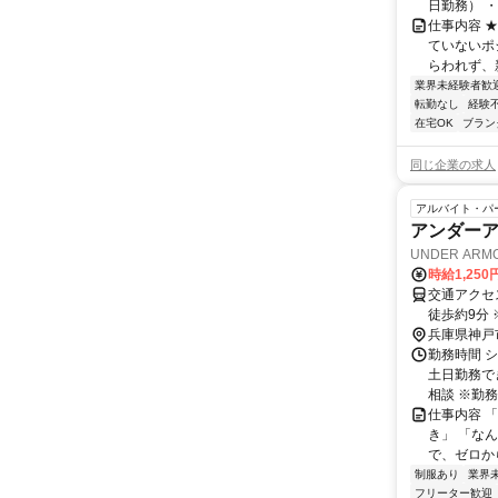
日勤務） ・
仕事内容 
ていないポ
らわれず、新
業界未経験者歓
転勤なし
経験
在宅OK
ブラン
同じ企業の求人
アルバイト・パ
アンダー
UNDER ARM
時給1,25
交通アクセス 最寄駅：垂水 JR
徒歩約9分
兵庫県神戸
勤務時間 シ
土日勤務で
相談 ※勤務
仕事内容 
き」 「な
で、ゼロか
制服あり
業界
フリーター歓迎