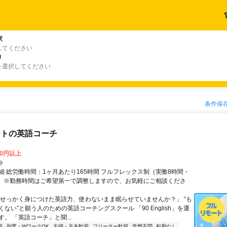
駅
してください
り
を選択してください
条件保
ートの英語コーチ
00円以上
ト
細 総労働時間：1ヶ月あたり165時間 フルフレックス制（実働8時間・
） ※勤務時間はご希望第一で調整しますので、お気軽にご相談くださ
「せっかく身につけた英語力、使わないまま眠らせていませんか？」 “も
ない”と願う人のための英語コーチングスクール 「90 English」を運
。 「英語コーチ」と聞...
迎
副業・WワークOK
主婦・主夫歓迎
フリーター歓迎
学歴不問
転勤なし