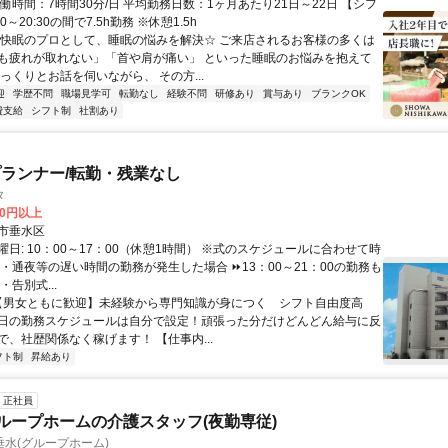
働時間：7時間30分/日 平均勤務日数：1ヶ月あたり21日～22日 【シフ
00～20:30の間で7.5h勤務 ※休憩1.5h
☆快眠のプロとして、睡眠の悩みを解決☆ ご来店されるお客様の多くは
も疲れが取れない」「首や肩が痛い」 といった睡眠のお悩みを抱えて
っくりとお話を伺いながら、 その方...
迎
学歴不問
職場見学可
転勤なし
経験不問
研修あり
賞与あり
ブランクOK
費支給
シフト制
社割あり
ランナー/転勤・残業なし
タ
00円以上
市垂水区
日: 10：00～17：00（休憩1時間） ※式のスケジュールに合わせて時
 ・通夜等の遅い時間の勤務が発生した場合 ⏩13：00～21：00の勤務も
・告別式...
 【男女ともに歓迎】未経験から専門知識が身につく シフト自由度高
日の勤務スケジュールは自分で設定！頑張った分だけどんどん給与に反
で、社歴関係なく稼げます！ 【仕事内...
フト制
昇給あり
正社員
グループホームの介護スタッフ(夜勤専従)
水(グループホーム)