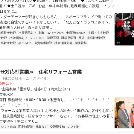
フト制 9:00～21:00 ◆週2日～、1日4時間～OK！ ◆フルタイム勤務可
迎！ ◆土日祝や、GW・お盆・年末年始等に勤務可能な方歓迎！ ＊シフ
日までに...
アンダーアーマーが好きならもちろん、 「スポーツブランドで働いてみ
「友達に自慢できるバイトがしたい！」 「なんとなくカッコよさそう」
募動機も大歓迎！真っ新な環境...
未経験者歓迎
社員登用あり
副業・WワークOK
土日祝のみOK
主婦・主夫歓迎
ー歓迎
社会保険あり
シフト自由
学歴不問
職場見学可
英語
未経験者歓迎
経験者歓迎
ネイルOK
有資格者歓迎
社会保険完備
制服貸与
わせ対応型営業≫ 住宅リフォーム営業
LE (株式会社ホーム・スタイル)
00円以上
クセス: JR山陽本線「垂水駅」徒歩8分（商大筋沿い）
市垂水区
: 勤務時間：9:00〜18:30（休憩有り） .｡.:*・ﾟ＋.｡.:*・ﾟ＋.｡.:*・ﾟ
.｡.:*・ﾟ＋.｡.:*・ﾟ＋
リフォーム提案営業の流れ 1. お客様との出会い * 既存のお客様やお問い
、新規営業活動（紹介やウェブサイトなど）。 * お客様の住まいや暮ら
要望を丁寧にヒアリ...
シフト自由
固定時間制
残業なし
交通費支給
シフト制