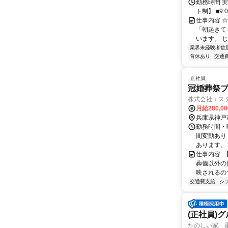
勤務時間 実
ト制】 ■9:
仕事内容 
「朝起きて
います。 じ
業界未経験者歓
育休あり
交通
正社員
冠婚葬祭プ
株式会社エス
月給280,0
兵庫県神戸
勤務時間・曜
間変動あり
あります。 
仕事内容:
葬儀以外の
映されるの
交通費支給
シ
(正社員)
たのしい家 垂