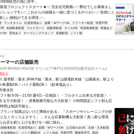
1時間休憩の他に前半...
★新規プロジェクトスタート★ ✅ 完全在宅勤務♪ ✅ 弊社でしか募集をし
ジションです♪ ✅ これからの組織を一緒に形づくるやりがい ✅ 前例にと
しい挑戦ができる環境 ✅...
迎
ランチタイム
社員登用あり
副業・WワークOK
フリーター歓迎
学歴不問
不問
未経験者歓迎
フルリモート
経験者歓迎
ネイルOK
有資格者歓迎
研修あり
クOK
育休あり
オープニングスタッフ
長期歓迎
シフト制
ート
アーマーの店舗販売
OUR BRAND HOUSE マリンピア神戸(11900005)(株式会社ドーム)
0円以上
神戸線「垂水」駅 山陽電鉄本線「山陽垂水」駅より
 ※車通勤OK！バイク通勤OK！（駐車場あり）
市垂水区
フト制 9:00～21:00 週4日～応相談！ ・フルタイム出来る方歓迎！ ・
きる方大歓迎！ ・遅番勤務可能な方大歓迎！ ※時間固定シフト制も応
時間は相談可能な...
「ブランド知識はないけど興味がある」 「スポーツやトレーニングが好
んとなくカッコよさそう」 …そんな応募動機も大歓迎！真っ新な環境
らお店を創り上げる喜びを一緒に味わ...
未経験者歓迎
社員登用あり
副業・WワークOK
土日祝のみOK
主婦・主夫歓迎
社会保険あり
バイク通勤OK
シフト自由
学歴不問
職場見学可
英語