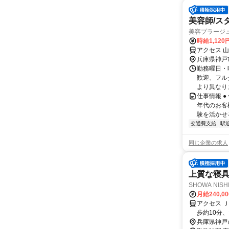
美容師/ス
美容プラージ
時給1,12
アクセス 
兵庫県神戸
勤務曜日・時
歓迎、フル
より異なりま
仕事情報 
年代のお客
験を活かせる
交通費支給
駅
同じ企業の求人
上質な寝
SHOWA NI
月給240,0
アクセス 
歩約10分
兵庫県神戸