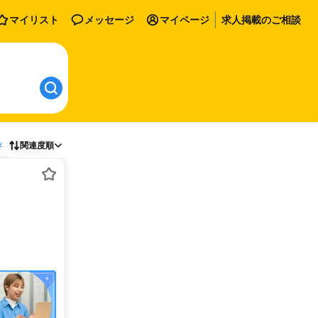
マイリスト
メッセージ
マイページ
求人掲載のご相談
存
関連度順