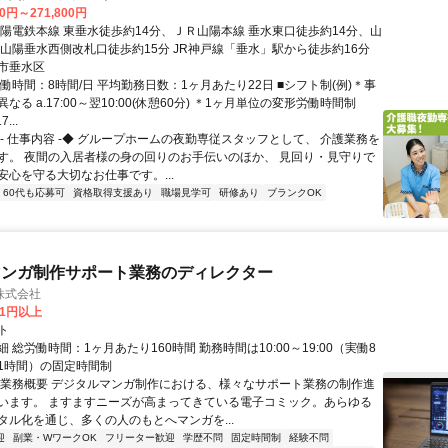
00円～271,800円
山陽電鉄本線 東垂水徒歩約14分、ＪＲ山陽本線 垂水東口徒歩約14分、山
 山陽垂水西側改札口徒歩約15分 JR神戸線「垂水」駅から徒歩約16分
市垂水区
働時間：8時間/日 平均勤務日数：1ヶ月あたり22日 ■シフト制(例)＊事
なる a.17:00～翌10:00(休憩60分) ＊1ヶ月単位の変形労働時間制
...
◆- 仕事内容 -◆ グループホームの夜勤専従スタッフとして、 介護業務を
す。 夜間の入居者様の身の回りのお手伝いのほか、 見回り・見守りで
安心を守る大切なお仕事です。...
60代も応募可
資格取得支援あり
職場見学可
研修あり
ブランクOK
マンガ制作サポート業務のディレクター
株式会社
81円以上
ト
 総労働時間：1ヶ月あたり160時間 勤務時間は10:00～19:00（実働8
1時間）の固定時間制
〇業務概要 デジタルマンガ制作における、様々なサポート業務の制作進
います。 ますますニーズが高まってきている電子コミック。あらゆる
タル化を通じ、多くの人のもとへマンガを...
迎
副業・WワークOK
フリーター歓迎
学歴不問
固定時間制
経験不問