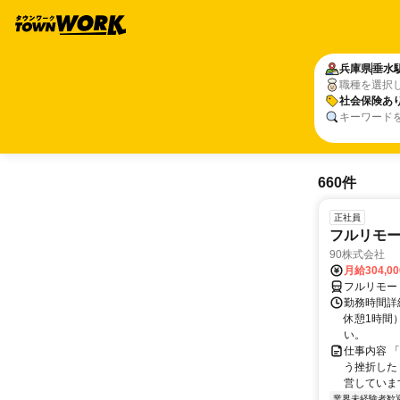
兵庫県
垂水
職種を選択
社会保険あ
キーワード
660件
正社員
フルリモ
90株式会社
月給304,0
フルリモー
勤務時間詳
休憩1時間
い。
仕事内容 
う挫折したく
営しています
業界未経験者歓