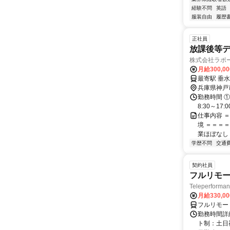
経験不問
英語
服装自由
履歴
正社員
放課後等
株式会社ラポ
月給300,0
兵庫県神戸
勤務時間 ①
8:30～17
仕事内容 
境 ＝＝＝
業ほぼなし 
学歴不問
交通
契約社員
フルリモー
Teleperform
月給330,0
フルリモー
勤務時間詳
ト制：土日