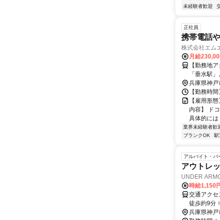
未経験者歓迎
正社員
携帯電話
株式会社エム
月給230,0
【勤務地ア
「垂水駅」
兵庫県神戸
【勤務時間】 
【雇用形態
内容】 ド
具体的には・
業界未経験者歓
ブランクOK
駅
アルバイト・パ
アウトレ
UNDER ARM
時給1,15
交通アクセス 最寄駅：垂水 JR
徒歩約9分
兵庫県神戸