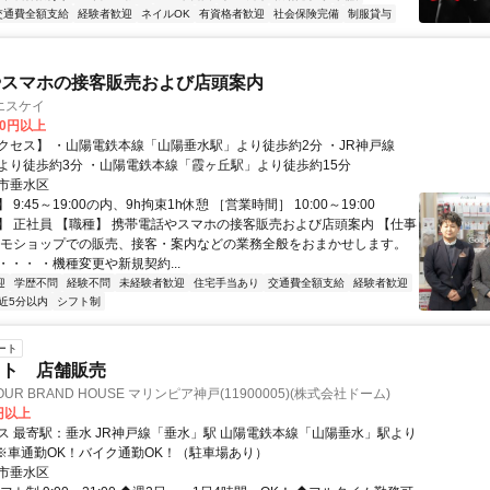
交通費全額支給
経験者歓迎
ネイルOK
有資格者歓迎
社会保険完備
制服貸与
やスマホの接客販売および店頭案内
エスケイ
00円以上
クセス】 ・山陽電鉄本線「山陽垂水駅」より徒歩約2分 ・JR神戸線
より徒歩約3分 ・山陽電鉄本線「霞ヶ丘駅」より徒歩約15分
市垂水区
9:45～19:00の内、9h拘束1h休憩 ［営業時間］ 10:00～19:00
】 正社員 【職種】 携帯電話やスマホの接客販売および店頭案内 【仕事
コモショップでの販売、接客・案内などの業務全般をおまかせします。
・・ ・機種変更や新規契約...
迎
学歴不問
経験不問
未経験者歓迎
住宅手当あり
交通費全額支給
経験者歓迎
近5分以内
シフト制
ート
ット 店舗販売
OUR BRAND HOUSE マリンピア神戸(11900005)(株式会社ドーム)
0円以上
神戸線「垂水」駅 山陽電鉄本線「山陽垂水」駅より
 ※車通勤OK！バイク通勤OK！（駐車場あり）
市垂水区