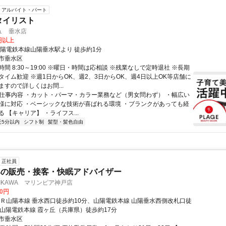
アルバイト・パート
タイリスト
ュ 垂水店
0円以上
山陽電鉄本線山陽垂水駅より 徒歩約1分
市垂水区
間 8:30～19:00 ※曜日・時間は応相談 ※残業なしで定時退社 ※長期
タイム歓迎 ※週1日からOK、週2、3日からOK、週4日以上OK等店舗に
すので詳しくはお問...
● 仕事内容 ・カット・パーマ・カラー業務など（男女問わず） ・幅広い
様に対応 ・ベーシックな技術が喜ばれる環境 ・ブランクがあっても経
 【キャリア】 ・ライフス...
近5分以内
シフト制
髪型・髪色自由
正社員
具の販売・接客・快眠アドバイザー
SHIKAWA マリンピア神戸店
00円
ＪＲ山陽本線 垂水西口徒歩約10分、山陽電鉄本線 山陽垂水西側改札口徒
、山陽電鉄本線 霞ヶ丘（兵庫県）徒歩約17分
市垂水区